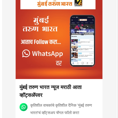
MahaMTB
मुंबई तरुण भारत न्यूज मराठी आता
व्हॉट्सॲपवर
कृतिशील वाचकांचे कृतिशील दैनिक 'मुंबई तरुण
भारत'चं व्हॉट्सअप चॅनल फॉलो करा!