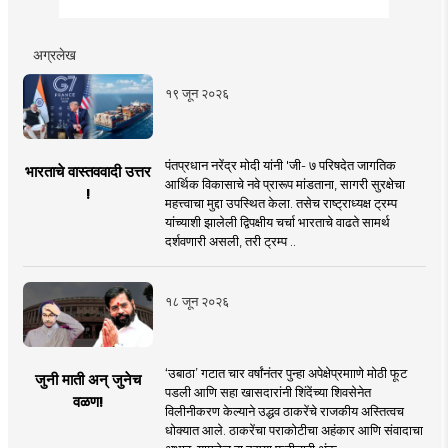
अग्रलेख
१९ जून २०२६
पंतप्रधान नरेंद्र मोदी यांनी 'जी- ७ परिषदेत जागतिक
भारताचे वास्तववादी उत्तर
आर्थिक विकासाचे नवे प्रारूप मांडताना, सागरी सुरक्षेचा
!
महत्त्वाचा मुद्दा उपस्थित केला. तसेच राष्ट्राध्यक्ष ट्रम्प
यांच्याशी झालेली द्विपक्षीय चर्चा भारताचे वाढते सामर्थ
दर्शवणारी असली, तरी ट्रम्प ..
१८ जून २०२६
‘उबाठा’ गटात चार वर्षांनंतर पुन्हा अपेक्षेप्रमााणे मोठी फूट
जुनी माती अन् जुनेच
पडली आणि सहा खासदारांनी शिंदेंच्या शिवसेनेत
वळण!
विलीनीकरण केल्याने उद्धव ठाकरेंचे राजकीय अस्तित्वच
धोक्यात आले. ठाकरेंचा पराकोटीचा अहंकार आणि संवादाचा