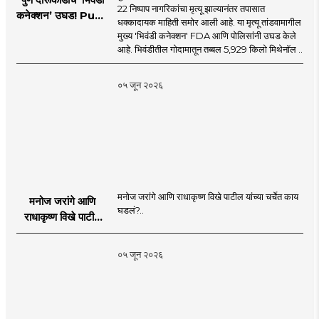
22 निष्पाप नागरिकांचा मृत्यू झाल्यानंतर तपासात
कनेक्शन’ उघड! Pune
धक्कादायक माहिती समोर आली आहे. या मृत्यू तांडवामागील
Liquor Tragedy
मुख्य 'भिवंडी कनेक्शन' FDA आणि पोलिसांनी उघड केले
आहे. भिवंडीतील गोदामातून तब्बल 5,929 किलो मिथेनॉल ..
०५ जून २०२६
मनोज जरांगे आणि राधाकृष्ण विखे पाटील यांच्या चर्चेत काय
मनोज जरांगे आणि
घडलं?..
राधाकृष्ण विखे पाटील
यांच्या चर्चेत काय घडलं?
०५ जून २०२६