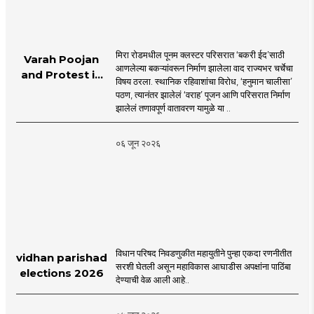
मिरा रोडमधील पूनम क्लस्टर परिसरात ‘बकरी ईद’साठी
Varah Poojan
आणलेल्या बकऱ्यांवरून निर्माण झालेला वाद राज्यभर चर्चेचा
and Protest in
विषय ठरला. स्थानिक रहिवाशांचा विरोध, ‘हनुमान चालीसा’
Poonam
पठण, त्यानंतर झालेलं ‘वराह’ पूजन आणि परिसरात निर्माण
Cluster Society
झालेलं तणावपूर्ण वातावरण यामुळे या ..
Mira Road
०६ जून २०२६
विधान परिषद निवडणुकीत महायुतीने पुन्हा एकदा रणनीतीत
vidhan parishad
सरशी घेतली असून महाविकास आघाडीस अपक्षांना पाठिंबा
elections 2026
देण्याची वेळ आली आहे..