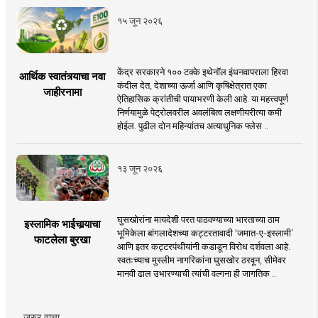
१५ जून २०२६
केंद्र सरकारने १०० टक्के इथेनॉल इंधनवापराला हिरवा
आर्थिक स्वातंत्र्याचा नवा
कंदील देत, देशाच्या ऊर्जा आणि कृषिक्षेत्रात एका
जाहीरनामा
ऐतिहासिक क्रांतीची पायाभरणी केली आहे. या महत्त्वपूर्ण
निर्णयामुळे पेट्रोलवरील अवलंबित्व लक्षणीयरीत्या कमी
होईल. पुढील दोन महिन्यांतच अत्याधुनिक फ्लेस ..
१३ जून २०२६
घुसखोरांना मायदेशी परत पाठवण्याच्या भारताच्या ठाम
इस्लामिक भाईचार्‍याचा
भूमिकेला बांगलादेशच्या कट्टरतावादी ‘जमात-ए-इस्लामी’
फाटलेला बुरखा
आणि इतर कट्टरपंथीयांनी कडाडून विरोध दर्शवला आहे.
स्वतःच्याच मुस्लीम नागरिकांना घुसखोर ठरवून, सीमेवर
मानवी ढाल उभारण्याची त्यांची वल्गना ही जागतिक ..
जरुर वाचा