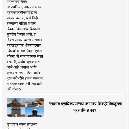
महानगरपालिका,
नगरपालिका, नगरपंचायत व
ग्रामपंचायतींमध्येदेखील
साजरा करावा, असे निर्देश
राज्याच्या महिला व बाल
विकास विभागाच्या बैठकीत
नुकतेच देण्यात आले. हा
दिवस साजरा करत असताना,
महाराष्ट्राच्या धोरणाप्रमाणे
'विधवा' या शब्दाऐवजी 'एकल
महिला' ही सन्मानजनक संज्ञा
वापरावी, असेही सुचवण्यात
आले आहे. जगाचा आणि
संसाराचा रथ महिला आणि
पुरुष बरोबरीने हाकत असतात.
यात एक चाक जरी निखळले,
तरी संसारर..
‘रायगड प्राधिकरणा’च्या कामावर शिवप्रेमींकडूनच
प्रश्नचिन्ह का?
नुकत्याच संपन्न झालेल्या