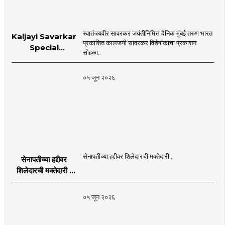
स्वातंत्र्यवीर सावरकर जयंतीनिमित्त दैनिक मुंबई तरुण भारत
Kaljayi Savarkar
प्रकाशित कालजयी सावरकर विशेषांकाचा प्रकाशन
Special
सोहळा..
supplement
Publication
०५ जून २०२६
Programme in
Dahanu |
MahaMTB
सेनापतीच्या हद्दीवर शिलेदारची मक्तेदारी..
सेनापतीच्या हद्दीवर
शिलेदारची मक्तेदारी |
Sahyadri Tiger
Sheledar |
०५ जून २०२६
MahaMTB