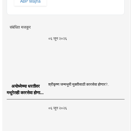
ABP Majha
संबंधित मजकूर
०६ जून २०२६
श्रीकृष्ण जन्मभूमी मुक्तीसाठी कारसेवा होणार?..
अयोध्येच्या धरतीवर
मथुरेतही कारसेवा होणार?
| Shri Krishna
Janmabhoomi |
०६ जून २०२६
MahaMTB