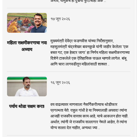
अभाव, यामुळेच हा दुसर्‍या फुटीचाही अंक ..
१७ जून २०२६
मुख्यमंत्री देवेंद्र फडणवीस यांच्या निर्देशानुसार,
महिला सक्षमीकरणाचा नवा
महसूलमंत्री चंद्रशेखर बावनकुळे यांनी जाहीर केलेला ‘एक
अध्याय
बचत गट, एक हेक्टर जागा’ हा निर्णय महिला सक्षमीकरणाच्या
दिशेने टाकलेले एक ऐतिहासिक पाऊल म्हणावे लागेल. बांबू
आणि चारा लागवडीतून महिलांसाठी शाश्वत ..
१६ जून २०२६
वय वाढल्यावर माणसाला नैसर्गिकरीत्याच थोडीफार
पर्याय थोडा सक्षम करा!
प्रगल्भता येते. राहुल गांधी हे या नियमालाही अपवाद! त्यांना
आजही राजकीय वास्तव काय आहे, याचे आकलन होत नाही.
अर्थात, त्यांनी जे राजकीय सल्लागार नेमले आहेत, ते त्यांना
योग्य सल्ला देत नाहीत, अन्यथा ज्या ..