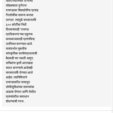
शिवराज्याभिषेक दिनाच्या
सोहळ्याला दुर्गराज
रायगडावर शिवप्रेमींना प्रचंड
गैरसोयींचा सामना करावा
लागला. त्यामुळे सरकारतर्फे
६०० कोटींचा निधी
दिल्यानंतरही ‘रायगड
प्राधिकरणा’च्या एकूणच
कामकाजावरही प्रश्नचिन्ह
उपस्थित करण्यात आले.
यासंदर्भात नुकतीच
सांस्कृतिक कार्यमंत्रालयाची
बैठकही पार पडली असून,
सचिवांना कृती आराखडा
सादर करण्याचे आदेशही
सरकारतर्फे देण्यात आले
आहेत. त्यानिमित्ताने
रायगडावरील पायाभूत
सोयीसुविधांच्या समस्यांचा
आढावा घेणारा आणि तेथील
प्रश्नांवरील समाधान
शोधण्याची गरज ..