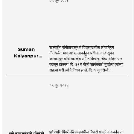
०५ जून २०२६
शास्त्रीय संगीतापासून ते चित्रपटातील लोकप्रिय
Suman
गीतांपर्यंत, मागच्या ५ दशकांहून अधिक काळ सुमन
Kalyanpur
कल्याणपुर यांनी भारतीय संगीत विश्वाचा चेहरा मोहरा पार
accorded state
बदलून टाकला. दि. ३१ मे रोजी सायंकाळी मुंबईला त्यांच्या
honours in
राहत्या घरी त्यांचे निधन झाले. दि. १ जून रोजी ..
mumbai |
MahaMTB
०५ जून २०२६
पुणे आणि पिंपरी-चिंचवडमधील विषारी गावठी दारूकांडात
पुणे दारूकांडाचे ‘भिवंडी