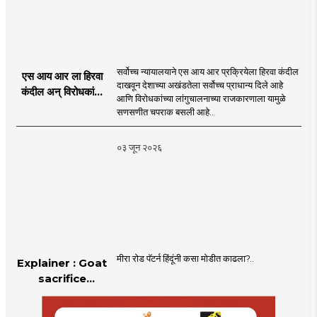
सर्वोच्च न्यायालयाने एस आय आर प्रक्रियेला हिरवा कंदील
एस आय आर ला हिरवा
दाखवून देशाच्या अखंडतेला सर्वोच्च प्राधान्य दिले आहे
कंदील अन् विरोधकांना
आणि विरोधकांच्या लांगुचालनाच्या राजकारणाला यामुळे
चपराक
सणसणीत चपराक बसली आहे..
०३ जून २०२६
मीरा रोड पॅटर्न हिंदूंनी कसा मोडीत काढला?..
Explainer : Goat
sacrifice
controversy in
Mumbai |