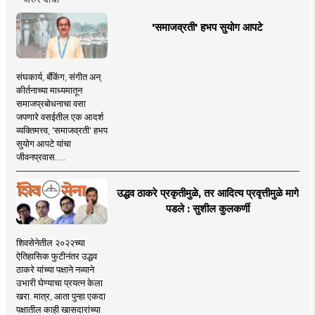
'समाजव्रती' हभप सुयोग आपटे
संघकार्य, बँकिंग, संगीत अन्
कीर्तनाच्या माध्यमातून
समाजप्रबोधनाचा वसा
जपणारे वसईतील एक आदर्श
व्यक्तिमत्त्व, 'समाजव्रती' हभप
सुयोग आपटे यांचा
जीवनप्रवास.....
उद्धव ठाकरे प्रकृतीमुळे, तर आदित्य प्रवृत्तीमुळे मागे
पडले : सुशील कुलकर्णी
शिवसेनेतील २०२२च्या
ऐतिहासिक फुटीनंतर उद्धव
ठाकरे यांच्या पक्षाने नव्याने
उभारी घेण्याचा प्रयत्न केला
खरा. मात्र, आता पुन्हा एकदा
पक्षातील काही खासदारांच्या