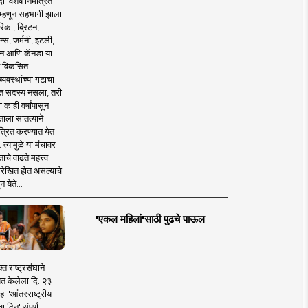
 विशेष निमंत्रित
 म्हणून सहभागी झाला.
िका, ब्रिटन,
न्स, जर्मनी, इटली,
न आणि कॅनडा या
 विकसित
व्यवस्थांच्या गटाचा
त सदस्य नसला, तरी
या काही वर्षांपासून
ताला सातत्याने
त्रित करण्यात येत
 त्यामुळे या मंचावर
ाचे वाढते महत्त्व
रेखित होत असल्याचे
न येते...
'एकल महिलां'साठी पुढचे पाऊल
क्त राष्ट्रसंघाने
ित केलेला दि. २३
हा 'आंतरराष्ट्रीय
ा दिन' संपूर्ण