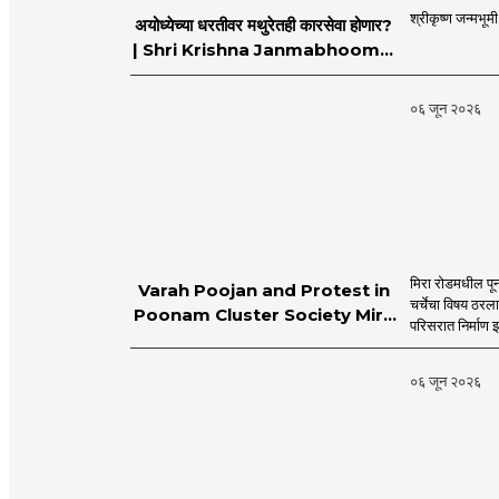
श्रीकृष्ण जन्मभूम
अयोध्येच्या धरतीवर मथुरेतही कारसेवा होणार?
| Shri Krishna Janmabhoomi |
MahaMTB
०६ जून २०२६
मिरा रोडमधील पून
Varah Poojan and Protest in
चर्चेचा विषय ठरल
Poonam Cluster Society Mira
परिसरात निर्माण झ
Road
०६ जून २०२६