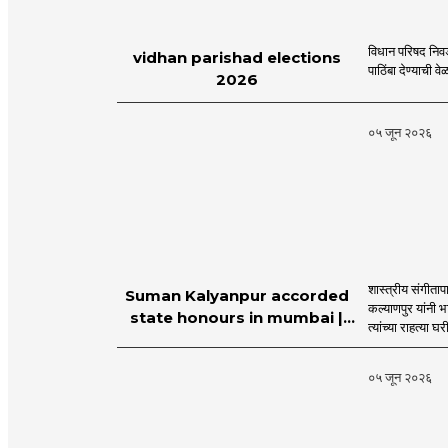
विधान परिषद निव
vidhan parishad elections
पाठिंबा देण्याची 
2026
०५ जून २०२६
शास्त्रीय संगीता
Suman Kalyanpur accorded
कल्याणपुर यांनी 
state honours in mumbai |
त्यांच्या राहत्या घ
MahaMTB
०५ जून २०२६