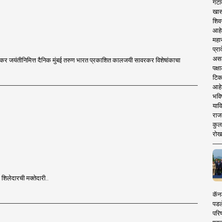
गटा
खास
शिव
आहे
महार
प्रा
असले
ावरकर जयंतीनिमित्त दैनिक मुंबई तरुण भारत प्रकाशित कालजयी सावरकर विशेषांकाचा
पक्
टिक
आहे
भवि
याव
राज
कुलक
रोख
र शिलेदारची मक्तेदारी..
कॅनड
पडल
परिष