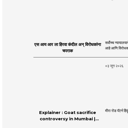
सर्वोच्च न्यायालयाने एस आय आर प्रक्रियेला हिरवा कंदील दाखवून देशाच्या अखंडतेल
एस आय आर ला हिरवा कंदील अन् विरोधकांना
चपराक
०३ जून २०२६
मीरा रोड पॅटर्न ह
Explainer : Goat sacrifice
controversy in Mumbai |
MahaMTB