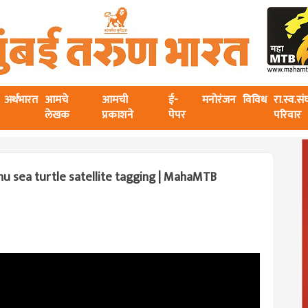
अर्थभारत
आमचे
आमची
ई-
मनोरंजन
विविध
रा.स्व.स
लेखक
प्रकाशने
पेपर
परिवार
ahanu sea turtle satellite tagging | MahaMTB