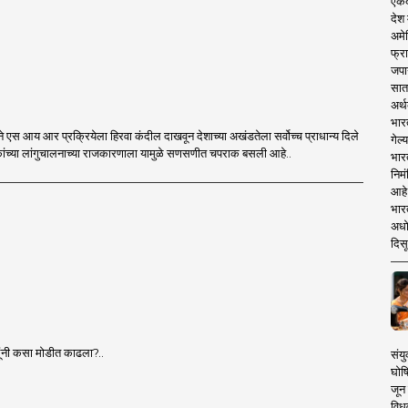
एकदा
देश
अमेर
फ्रा
जपा
सात
अर्थ
भार
ा सर्वोच्च प्राधान्य दिले
गेल्
आहे आणि विरोधकांच्या लांगुचालनाच्या राजकारणाला यामुळे सणसणीत चपराक बसली आहे..
भार
निमं
आहे.
भारत
अधो
दिसू
िंदूंनी कसा मोडीत काढला?..
संयु
घोष
जून 
विधव