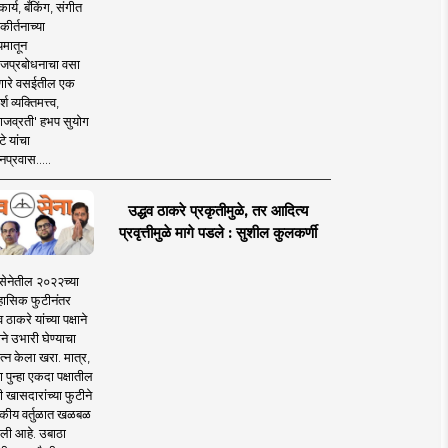
ार्य, बँकिंग, संगीत
कीर्तनाच्या
यमातून
जप्रबोधनाचा वसा
ारे वसईतील एक
श व्यक्तिमत्त्व,
ाजव्रती' हभप सुयोग
े यांचा
प्रवास.....
उद्धव ठाकरे प्रकृतीमुळे, तर आदित्य
प्रवृत्तीमुळे मागे पडले : सुशील कुलकर्णी
सेनेतील २०२२च्या
हासिक फुटीनंतर
व ठाकरे यांच्या पक्षाने
ाने उभारी घेण्याचा
त्न केला खरा. मात्र,
पुन्हा एकदा पक्षातील
 खासदारांच्या फुटीने
कीय वर्तुळात खळबळ
ली आहे. उबाठा