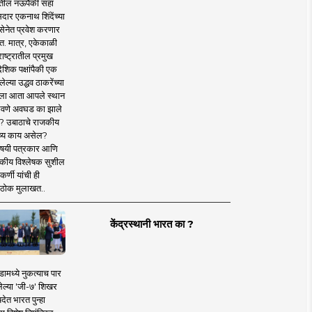
तील नऊपैकी सहा
दार एकनाथ शिंदेंच्या
सेनेत प्रवेश करणार
त. मात्र, एकेकाळी
ाष्ट्रातील प्रमुख
देशिक पक्षांपैकी एक
ल्या उद्धव ठाकरेंच्या
षाला आता आपले स्थान
वणे अवघड का झाले
? उबाठाचे राजकीय
ष्य काय असेल?
िषयी पत्रकार आणि
कीय विश्लेषक सुशील
र्णी यांची ही
ठोक मुलाखत..
केंद्रस्थानी भारत का ?
ामध्ये नुकत्याच पार
ेल्या 'जी-७' शिखर
देत भारत पुन्हा