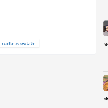
satellite tag sea turtle
जु
मह