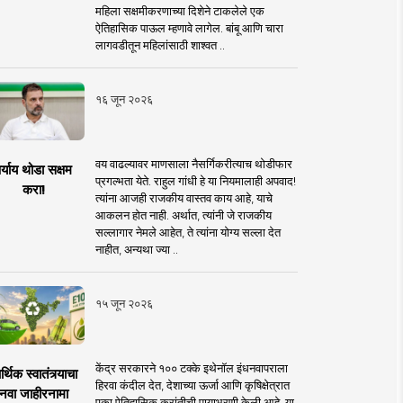
महिला सक्षमीकरणाच्या दिशेने टाकलेले एक
ऐतिहासिक पाऊल म्हणावे लागेल. बांबू आणि चारा
लागवडीतून महिलांसाठी शाश्वत ..
१६ जून २०२६
वय वाढल्यावर माणसाला नैसर्गिकरीत्याच थोडीफार
र्याय थोडा सक्षम
प्रगल्भता येते. राहुल गांधी हे या नियमालाही अपवाद!
करा!
त्यांना आजही राजकीय वास्तव काय आहे, याचे
आकलन होत नाही. अर्थात, त्यांनी जे राजकीय
सल्लागार नेमले आहेत, ते त्यांना योग्य सल्ला देत
नाहीत, अन्यथा ज्या ..
१५ जून २०२६
केंद्र सरकारने १०० टक्के इथेनॉल इंधनवापराला
्थिक स्वातंत्र्याचा
हिरवा कंदील देत, देशाच्या ऊर्जा आणि कृषिक्षेत्रात
नवा जाहीरनामा
एका ऐतिहासिक क्रांतीची पायाभरणी केली आहे. या