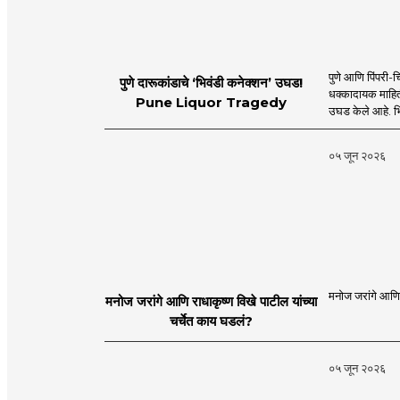
पुणे आणि पिंपरी-च
पुणे दारूकांडाचे ‘भिवंडी कनेक्शन’ उघड!
धक्कादायक माहिती
Pune Liquor Tragedy
उघड केले आहे. भ
०५ जून २०२६
मनोज जरांगे आणि र
मनोज जरांगे आणि राधाकृष्ण विखे पाटील यांच्या
चर्चेत काय घडलं?
०५ जून २०२६