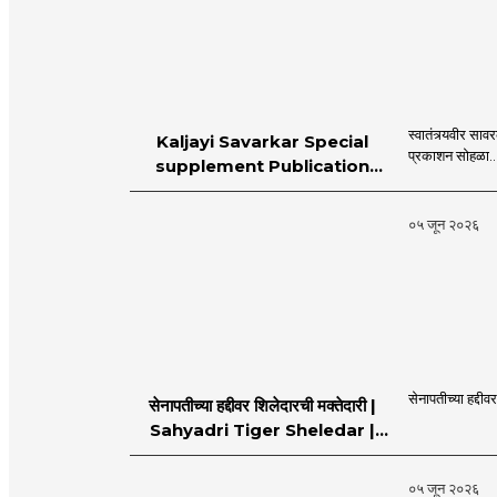
स्वातंत्र्यवीर स
Kaljayi Savarkar Special
प्रकाशन सोहळा..
supplement Publication
Programme in Dahanu |
MahaMTB
०५ जून २०२६
सेनापतीच्या हद्दीव
सेनापतीच्या हद्दीवर शिलेदारची मक्तेदारी |
Sahyadri Tiger Sheledar |
MahaMTB
०५ जून २०२६