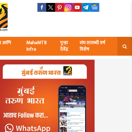
ंघ आणि
MahaMTB
पुन्हा
संघ शताब्दी वर्ष
Infra
देवेंद्र
विशेष