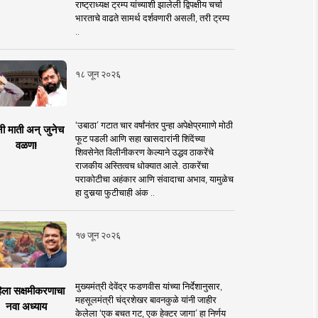
राष्ट्राध्यक्ष ट्रम्प यांच्याशी झालेली द्विपक्षीय चर्चा
भारताचे वाढते सामर्थ दर्शवणारी असली, तरी ट्रम्प
..
१८ जून २०२६
‘उबाठा’ गटात चार वर्षांनंतर पुन्हा अपेक्षेप्रमााणे मोठी
नी माती अन् जुनेच
फूट पडली आणि सहा खासदारांनी शिंदेंच्या
वळण!
शिवसेनेत विलीनीकरण केल्याने उद्धव ठाकरेंचे
राजकीय अस्तित्वच धोक्यात आले. ठाकरेंचा
पराकोटीचा अहंकार आणि संवादाचा अभाव, यामुळेच
हा दुसर्‍या फुटीचाही अंक ..
१७ जून २०२६
मुख्यमंत्री देवेंद्र फडणवीस यांच्या निर्देशानुसार,
िला सक्षमीकरणाचा
महसूलमंत्री चंद्रशेखर बावनकुळे यांनी जाहीर
नवा अध्याय
केलेला ‘एक बचत गट, एक हेक्टर जागा’ हा निर्णय