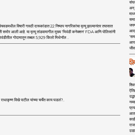
संघक
अन् 
माध्
समा
जपण
िंचवडमधील विषारी गावठी दारूकांडात 22 निष्पाप नागरिकांचा मृत्यू झाल्यानंतर तपासात
आदर्
 समोर आली आहे. या मृत्यू तांडवामागील मुख्य 'भिवंडी कनेक्शन' FDA आणि पोलिसांनी
'सम
िवंडीतील गोदामातून तब्बल 5,929 किलो मिथेनॉल ..
आपट
जीवन
शिव
ऐति
उद्ध
ाधाकृष्ण विखे पाटील यांच्या चर्चेत काय घडलं?..
नव्य
प्रय
आता 
काही
राज
उडा