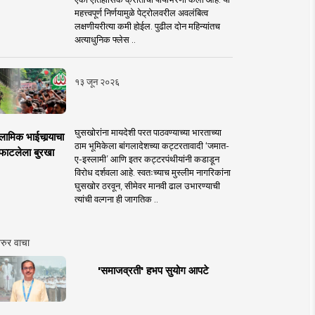
महत्त्वपूर्ण निर्णयामुळे पेट्रोलवरील अवलंबित्व
लक्षणीयरीत्या कमी होईल. पुढील दोन महिन्यांतच
अत्याधुनिक फ्लेस ..
१३ जून २०२६
घुसखोरांना मायदेशी परत पाठवण्याच्या भारताच्या
लामिक भाईचार्‍याचा
ठाम भूमिकेला बांगलादेशच्या कट्टरतावादी ‘जमात-
फाटलेला बुरखा
ए-इस्लामी’ आणि इतर कट्टरपंथीयांनी कडाडून
विरोध दर्शवला आहे. स्वतःच्याच मुस्लीम नागरिकांना
घुसखोर ठरवून, सीमेवर मानवी ढाल उभारण्याची
त्यांची वल्गना ही जागतिक ..
रुर वाचा
'समाजव्रती' हभप सुयोग आपटे