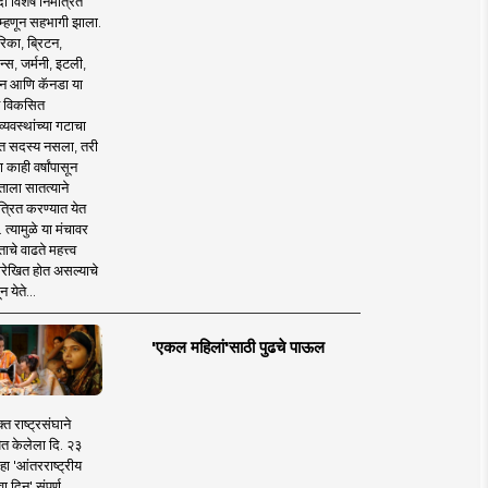
 विशेष निमंत्रित
 म्हणून सहभागी झाला.
िका, ब्रिटन,
न्स, जर्मनी, इटली,
न आणि कॅनडा या
 विकसित
व्यवस्थांच्या गटाचा
त सदस्य नसला, तरी
या काही वर्षांपासून
ताला सातत्याने
त्रित करण्यात येत
 त्यामुळे या मंचावर
ाचे वाढते महत्त्व
रेखित होत असल्याचे
न येते...
'एकल महिलां'साठी पुढचे पाऊल
क्त राष्ट्रसंघाने
ित केलेला दि. २३
हा 'आंतरराष्ट्रीय
ा दिन' संपूर्ण