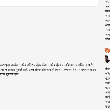
संघक
अन् 
माध्
समा
जपण
आदर्
'सम
आपट
जीवन
 धाकटा पुत्र सहदेव. सहदेव अतिशय सुंदर होता. सहदेव सुंदर दाखविण्यात जन्मविज्ञान आणि
शिव
े महान शास्त्र गुंफले आहे. उच्च संस्कारांचे जीवात्मे त्यांच्या जन्माच्या वेळी, मातृगर्भात धारण
ऐति
्तम गुणांनी युक्त ..
उद्ध
नव्य
प्रय
आता 
काही
राज
उडा