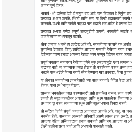
आणि
पुष्पबाण
आहेत. तसेच, तुझ्या भक्तांवर
कृपावर्षाव
करण्यासाठी तुझे च
कामना पूर्ण होतात.
भावार्थ - श्री ललिता देवी ही सगुण ब्रह्म आहे. परम
शिवतत्त्व
हे निर्गुण ब्रह
शब्दब्रह्म
ॐकार
उत्पत्ति, स्थिती आणि लय, या तिन्ही
ब्रह्मतत्त्वांचे
स्वामी
सरस्वती, लक्ष्मी आणि पार्वती यासुद्धा याच ब्रह्माचे अंश आहेत. हे समस्त द
शब्दब्रह्म
ॐकार
गणेश संपूर्ण
शब्दसृष्टीची
उत्पत्ती
, भगवतीचे लाडके
वाकबिजाच्या
माध्यमातून घडवते.
श्लोक क्रमांक २ मध्ये हा उल्लेख आहे की, भगवतीच्या चरणांचे रज अर्
सुचालित
ठेवतात. विष्णु/
आदिशेष
आपल्या मस्तकी देवीच्या चरण र
देवीच्याच चरण रजाला आपल्या देहाला भस्म म्हणून विलेपन करत,
जगता
संपूर्ण
जगताचा
व्यवहारच देवीच्या कृपेने सुरू असल्यामुळे, एका सामान्य भक
बाळगत नाही, ना त्याच्यावर प्रसन्न होऊन ती
कराभिनय
करून अभय प्रदान
भक्ताने परम श्रद्धेने तिच्या चरणी लीन होण्याचा मात्र अवकाश, तिचा
कृपावर
या श्लोकात भगवतीच्या उपासनेसाठी ज्या बाला मंत्राकडे निर्देश केला आहे, त
होतात. याचा अर्थ जाणून घेऊया.
शास्त्रात भगवतीला प्रसन्न करण्यासाठी
अग्नी
प्रज्वलित करून, हवन करणे 
उत्पत्ती
ही स्थूल पातळीवर अंधारातून आणि सूक्ष्म पातळीवर जिवाच्या अज
अंधकार
दूर करत,
साधकाच्या
स्थूल आणि सूक्ष्म भयाचा विनाश करतो.
श्री ललिता देवीने संपूर्ण
जगताला
आकाराला आणले आहे. परंतु, या
जगत
भयभीत होतो. वास्तवात आत्म्याचे अविनाशी असणे त्याला ज्ञात असले, 
आपल्या दैहिक अस्तित्वालाच प्रमाण समजतो आणि मग, आपल्या या अस्तित्
ईश्वरी
शक्तींना
शरण जातो आणि अभयाची याचनाही करतो.