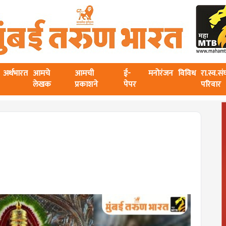
अर्थभारत
आमचे
आमची
ई-
मनोरंजन
विविध
रा.स्व.स
लेखक
प्रकाशने
पेपर
परिवार