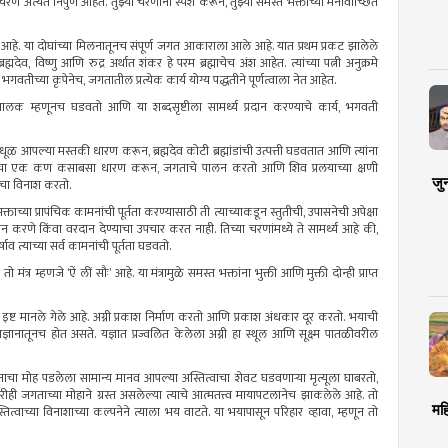
रण अत्यंत निपुण आहेत. तुझ्या चरणांना स्पर्श करून, तुझ्या समस्त भक्तांच्या
मनोवांच्छित
्म आहे. या दोघांच्या
मिलनातूनच
संपूर्ण जगत आकाराला आले आहे. यात प्रथम प्रकट झालेले
ब्रह्मदेव
, विष्णु आणि रुद्र अर्थात शंकर हे परम ब्रह्माचेच अंश आहेत. त्यांच्या पत्नी अनुक्रमे
ेव भगवतीच्या कृपेनेच,
जगतातील
प्रत्येक कार्य योग्य पद्धतीने
पूर्णत्वाला
नेत आहेत.
 बालक म्हणूनच घडवतो आणि या
शब्दसृष्टीला
सामर्थ्य प्रदान करण्याचे कार्य, भगवती
थात धूळ आपल्या मस्तकी धारण करून,
ब्रह्मदेव
कोटी
ब्रह्मांडांची
उत्पत्ती
घडवतात आणि त्यांना
जाचा एक कण
कसाबसा
धारण करून,
जगताचे
पालन करतो आणि शिव प्रलयाच्या क्षणी
जु
चा
विनाश करतो.
्ताच्या प्रापंचिक
कामनांची
पूर्तता करण्यासाठी ती त्याच्याकडून
स्तुतीची
, उपासनेची अपेक्षा
 करणे किंवा वरदान देण्याचा उपचार करत नाही. तिच्या चरणांमध्ये ते सामर्थ्य आहे की,
्षाव
त्याच्या सर्व
कामनांची
पूर्तता घडवतो.
ो मंत्र म्हणजे ‘
ऐं
लीं
सौः
’ आहे. या मंत्रामुळे समस्त भक्तांना भुक्ती आणि मुक्ती दोन्ही प्राप्त
इष्ट मानले गेले आहे.
अग्नी
प्रकाश निर्माण करतो आणि प्रकाश
अंधकार
दूर करतो. भयाची
्ञानातूनच होत असते. यज्ञात प्रज्वलित केलेला
अग्नी
हा स्थूल आणि सूक्ष्म पातळीवरील
ाचा
मोह पडलेला सामान्य मानव आपल्या अस्तित्वाचा शेवट
घडवणार्‍या
मृत्यूला घाबरतो,
तरीही
जगताच्या
मोहाने ग्रस्त असलेल्या त्याचे
आत्मतत्त्व
मायापटलानेच
झाकलेले आहे. तो
मह
वाच्या विनाशाच्या कल्पनेने त्याला भय वाटते. या भयापासून परिहार व्हावा, म्हणून तो