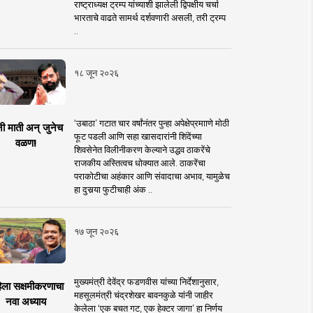
राष्ट्राध्यक्ष ट्रम्प यांच्याशी झालेली द्विपक्षीय चर्चा
भारताचे वाढते सामर्थ दर्शवणारी असली, तरी ट्रम्प
..
१८ जून २०२६
‘उबाठा’ गटात चार वर्षांनंतर पुन्हा अपेक्षेप्रमााणे मोठी
नी माती अन् जुनेच
फूट पडली आणि सहा खासदारांनी शिंदेंच्या
वळण!
शिवसेनेत विलीनीकरण केल्याने उद्धव ठाकरेंचे
राजकीय अस्तित्वच धोक्यात आले. ठाकरेंचा
पराकोटीचा अहंकार आणि संवादाचा अभाव, यामुळेच
हा दुसर्‍या फुटीचाही अंक ..
१७ जून २०२६
मुख्यमंत्री देवेंद्र फडणवीस यांच्या निर्देशानुसार,
िला सक्षमीकरणाचा
महसूलमंत्री चंद्रशेखर बावनकुळे यांनी जाहीर
नवा अध्याय
केलेला ‘एक बचत गट, एक हेक्टर जागा’ हा निर्णय