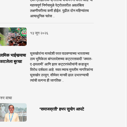
महत्त्वपूर्ण निर्णयामुळे पेट्रोलवरील अवलंबित्व
लक्षणीयरीत्या कमी होईल. पुढील दोन महिन्यांतच
अत्याधुनिक फ्लेस ..
१३ जून २०२६
घुसखोरांना मायदेशी परत पाठवण्याच्या भारताच्या
लामिक भाईचार्‍याचा
ठाम भूमिकेला बांगलादेशच्या कट्टरतावादी ‘जमात-
फाटलेला बुरखा
ए-इस्लामी’ आणि इतर कट्टरपंथीयांनी कडाडून
विरोध दर्शवला आहे. स्वतःच्याच मुस्लीम नागरिकांना
घुसखोर ठरवून, सीमेवर मानवी ढाल उभारण्याची
त्यांची वल्गना ही जागतिक ..
रुर वाचा
'समाजव्रती' हभप सुयोग आपटे