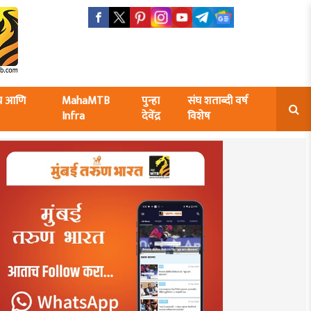
ंघ आणि
MahaMTB
पुन्हा
संघ शताब्दी वर्ष
Infra
देवेंद्र
विशेष