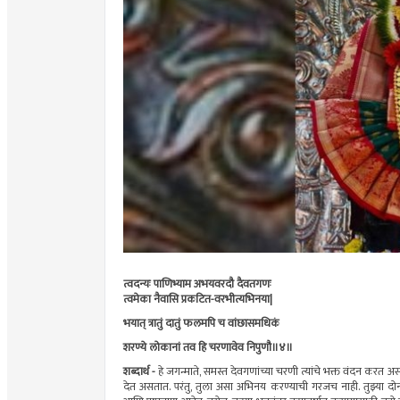
त्वदन्यः
पाणिभ्याम
अभयवरदौ
दैवतगणः
त्वमेका
नैवासि
प्रकटित-वरभीत्यभिनया
|
भयात्
त्रातुं
दातुं
फलमपि
च
वांछासमधिकं
शरण्ये
लोकानां
तव
हि
चरणावेव
निपुणौ॥४॥
शब्दार्थ -
हे
जगन्माते
, समस्त
देवगणांच्या
चरणी त्यांचे भक्त वंदन करत 
देत असतात. परंतु, तुला असा अभिनय करण्याची गरजच नाही. तुझ्या दो