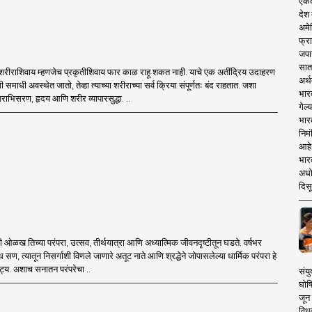
एकदा
देश
अमेर
फ्रा
जपा
सात
ा, शरीराशिवाय म्हणजेच प्रकृतीशिवाय फार काळ राहू शकत नाही. याचे एक अतींद्रिय उदाहरण
अर्थ
 समाधी अवस्थेत जातो, तेव्हा त्याच्या शरीराच्या सर्व क्रिया संपूर्णतः बंद राहतात. जशा
भार
धिराभिसरण, हृदय आणि शरीर व्यापारसुद्धा. ..
गेल्
भार
निमं
आहे.
भारत
अधो
दिसू
ी ओळख तिच्या परंपरा, उत्सव, तीर्थयात्रा आणि अध्यात्मिक जीवनदृष्टीतून घडते. वर्षभर
ध सण, त्यातून निसर्गाशी विणले जाणारे अतूट नाते आणि श्रद्धेने जोपासलेल्या धार्मिक परंपरा हे
िष्ट्य. अशाच सनातन परंपरेचा ..
संयु
घोष
जून 
विधव