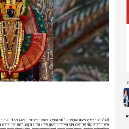
अ
भा
असतात आणि हेच
देवगण
, आपल्या भक्तांना
वरमुद्रा
आणि अभयमुद्रा धारण करून आशीर्वादही
न हातांत पाश आणि अंकुश आहेत आणि तुझ्या समोरच्या दोन हातांमध्ये
पौंड्र
जातीचा ऊस