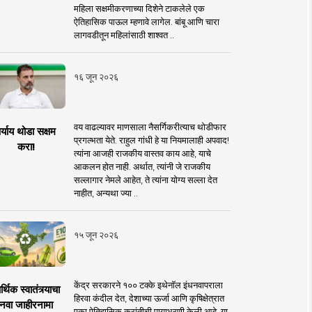
महिला सक्षमीकरणाच्या दिशेने टाकलेले एक
ऐतिहासिक पाऊल म्हणावे लागेल. बांबू आणि चारा
लागवडीतून महिलांसाठी शाश्वत ..
१६ जून २०२६
वय वाढल्यावर माणसाला नैसर्गिकरीत्याच थोडीफार
र्याय थोडा सक्षम
प्रगल्भता येते. राहुल गांधी हे या नियमालाही अपवाद!
करा!
त्यांना आजही राजकीय वास्तव काय आहे, याचे
आकलन होत नाही. अर्थात, त्यांनी जे राजकीय
सल्लागार नेमले आहेत, ते त्यांना योग्य सल्ला देत
नाहीत, अन्यथा ज्या ..
१५ जून २०२६
केंद्र सरकारने १०० टक्के इथेनॉल इंधनवापराला
्थिक स्वातंत्र्याचा
हिरवा कंदील देत, देशाच्या ऊर्जा आणि कृषिक्षेत्रात
नवा जाहीरनामा
एका ऐतिहासिक क्रांतीची पायाभरणी केली आहे. या