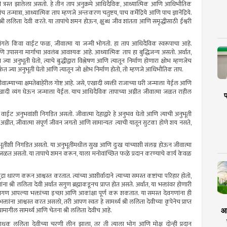
ी
त्रस्त झालेला असतो. हे तीन ताप अनुक्रमे आधिदैविक, आध्यात्मिक आणि आधिभौतिक
पंच
तन्मात्रा
, आध्यात्मिक ताप म्हणजे
अन्तःकरण
चतुष्टय, पाच
कर्मेंद्रिये
आणि पाच
ज्ञानेंद्रिये
.
 श्री ललिता देवी करते. या
तापांचे
शमन होऊन, क्षुब्ध जीव शांतता आणि समृद्धीसाठी ईश्वरी
 चांगले किंवा वाईट फळ, जीवात्मा या जन्मी भोगतो. हा ताप आधिदैविक
स्वरूपाचा
आहे.
 उपासना मार्गाचा अवलंब आवश्यक आहे. आध्यात्मिक ताप हा
बुद्धिजन्य
असतो. अर्थात,
या
ज्या
अनुभूती
घेतो, त्याचे बुद्धीद्वारा विश्लेषण आणि त्यातून निर्माण होणारा क्षोभ म्हणजेच
र्फत
ज्या
अनुभूती
घेतो आणि त्यातून जो क्षोभ निर्माण होतो, तो म्हणजे आधिभौतिक ताप.
वात्म्याच्या
क्षमतेबाहेरील
गोष्ट आहे. जसे, एखादी व्यक्ती राजाच्या घरी जन्माला येईल आणि
 एखादी व्यंग घेऊन जन्माला येईल. याच आधिदैविक तापाच्या
अग्नीत
जीवात्मा जळत
राहील
प
ि वाईट अनुभवांशी निगडित असतो. जीवात्मा
देहाद्वारे
हे अनुभव घेतो आणि त्याची
अनुभूती
ा
अग्नीत
, जीवात्मा संपूर्ण जीवन जगतो आणि
सामान्यतः
त्याची
यातून
सुटका होणे
शय
नसते,
भूतीशी
निगडित असतो. या
अनुभूतींमधील
सुख आणि
दुःख
यांच्याशी संलग्न होऊन जीवात्मा
्य जळत असतो. या तापाचे शमन करून, याला
मनोवांच्छित
फळे प्रदान करण्याचे कार्य केवळ
्रा
धारण करून
आश्वस्त
करतात. त्यांच्या आशीर्वादाने त्याच्या समस्त
कष्टांचा
परिहार होतो,
ना श्री ललिता देवी अर्थात सगुण ब्रह्माकडूनच प्राप्त होत असते. अर्थात, या भक्तांवर होणारी
ेवगण
आपल्या भक्तांच्या इच्छा आणि आकांक्षा पूर्ण करू शकतात. या समस्त
देवगणांना
ही
क्तांना
आश्वस्त
करत असलो, तरी आपण
स्वतः
हे सामर्थ्य श्री ललिता देवीच्या कृपेनेच प्राप्त
त्यामागील सामर्थ्य आणि चेतना श्री ललिता देवीच आहे.
आर
ाधक ललिता देवीच्या चरणी लीन झाला, तर ती त्याला भोग आणि मोक्ष दोन्ही प्रदान