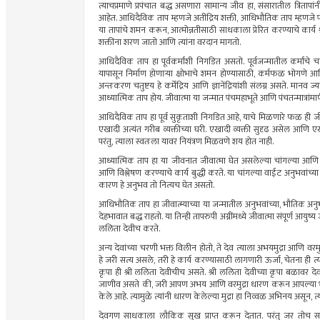
त्याचप्रमाणे
प्रपंचात बद्ध असणारा सामान्य जीव हा, संसारातील
त्रितापांन
आहेत. आधिदैविक ताप म्हणजे अतींद्रिय शक्ती, आधिभौतिक ताप म्हणजे 
या
तापांचे
शमन करून,
आत्मोन्नतीसाठी
साधकाला
प्रेरित करण्याचे कार्य
शक्तींना
शरण जातो आणि त्यांना वरदान मागतो.
आधिदैविक ताप हा
पूर्वकर्मांशी
निगडित असतो. पूर्वजन्मातील कर्मांचे
यापासून निर्माण होणार्‍या क्षोभाचे शमन होण्यासाठी,
कर्मफळ
भोगणे आणि
अन्तःकरण
चतुष्टय हे
कर्मेंद्रिय
आणि ज्ञानेंद्रियांशी संलग्न असते. मानव ज्
आध्यात्मिक ताप होय. जीवात्मा या जन्मात पंचमहाभूते आणि
पंचतन्मात्रांमा
आधिदैविक ताप हा पूर्व सुकृताशी निगडित आहे, याचे
मिळणारे
फळ ही
जी
एखादी अत्यंत गरीब व्यक्तीच्या घरी. एखादी व्यक्ती सुदृढ असेल आणि
परंतु, त्याला
स्वतःला
यावर नियंत्रण मिळवणे
शय
होत नाही.
आध्यात्मिक ताप हा या जीवनात जीवात्मा घेत असलेल्या चांगल्या आण
आणि विश्लेषण करण्याचे कार्य बुद्धी करते. या चांगल्या वाईट अनुभवांच्य
कारण हे अनुभव तो नित्यच घेत असतो.
आधिभौतिक ताप हा
जीवात्म्याच्या
या जन्मातील अनुभवांच्या, भौतिक
अनु
देहभावात बद्ध राहतो. या तिन्ही
तापरुपी
अग्नींमध्ये
जीवात्मा संपूर्ण आयुष
ललिता देवीच करते.
अन्य देवांच्या चरणी भक्त विलीन होतो, ते देव त्याला अभयमुद्रा आणि
वरमुद
हे जरी सत्य असले, तरी हे कार्य करण्यासाठी लागणारी ऊर्जा, चेतना ही त्यां
कृपा ही श्री ललिता देवीचीच असते. श्री ललिता देवीच्या कृपा बळावर
द
जाणीव असते की, जरी आपण अभय आणि
वरमुद्रा
धारण करून आपल्या भ
केले आहे. त्यामुळे त्यांनी धारण केलेल्या मुद्रा हा निव्वळ अभिनय असून, 
देवगण
साधकाला
लौकिक सुख प्राप्त करून देतात. परंतु जर तोच स