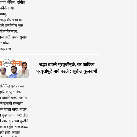
ार्य, बँकिंग, संगीत
कीर्तनाच्या
यमातून
जप्रबोधनाचा वसा
ारे वसईतील एक
श व्यक्तिमत्त्व,
ाजव्रती' हभप सुयोग
े यांचा
प्रवास.....
उद्धव ठाकरे प्रकृतीमुळे, तर आदित्य
प्रवृत्तीमुळे मागे पडले : सुशील कुलकर्णी
सेनेतील २०२२च्या
हासिक फुटीनंतर
व ठाकरे यांच्या पक्षाने
ाने उभारी घेण्याचा
त्न केला खरा. मात्र,
पुन्हा एकदा पक्षातील
 खासदारांच्या फुटीने
कीय वर्तुळात खळबळ
ली आहे. उबाठा