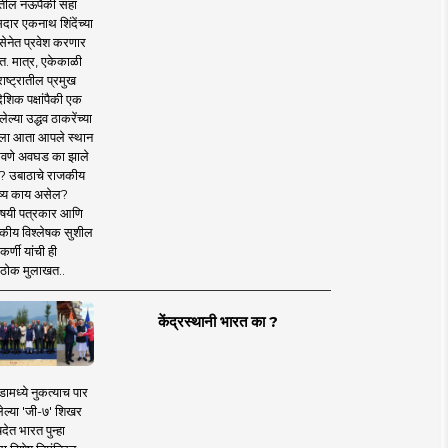
तील नऊपैकी सहा
दार एकनाथ शिंदेंच्या
सेनेत प्रवेश करणार
त. मात्र, एकेकाळी
ाष्ट्रातील प्रमुख
देशिक पक्षांपैकी एक
ल्या उद्धव ठाकरेंच्या
षाला आता आपले स्थान
वणे अवघड का झाले
? उबाठाचे राजकीय
ष्य काय असेल?
िषयी पत्रकार आणि
कीय विश्लेषक सुशील
र्णी यांची ही
ठोक मुलाखत..
केंद्रस्थानी भारत का ?
ामध्ये नुकत्याच पार
ेल्या 'जी-७' शिखर
देत भारत पुन्हा