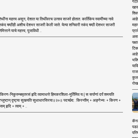
गटा
खास
शिव
आहे
 तिथींना महत्त्व असून, देशात या तिथींवरच उत्सव साजरे होतात. कार्तिकेय स्वामींच्या नावे
महार
स्कंद षष्ठीही अशीच देशभर साजरी केली जाते. येत्या शनिवारी स्कंद षष्ठी देशभर साजरी
प्रा
ित्ताने याचे महत्त्व, पूजाविधी ..
असले
पक्
टिक
आहे
भवि
याव
राज
कुलक
रोख
किरण-निकुरुम्बमृतरसं हृदि त्वामाधत्ते हिमकरशिला-मूर्तिमिव यः| स सर्पाणां दर्पं शमयति
प्लुष्टान् दृष्ट्या सुखयति सुधाधारसिरया॥२०॥ पदच्छेद : किरन्तीम् + अङ्गेभ्यः + किरण +
म् हृदि + त्वाम् + ..
कॅनड
पडल
परिष