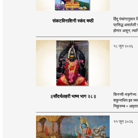
हिंदू पंचांगानुसार
संकटविनाशिनी स्कंद षष्ठी
प्रसिद्ध असलेली 
होणार असून, त्यानिम
१८ जून २०२६
किरन्ती-मङ्गेभ्यः 
॥सौंदर्यलहरी भाष्य भाग २८॥
शकुन्तधिप इव ज्वर
निकुरुम्ब + अमृतरस
११ जून २०२६