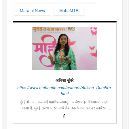
Marathi News
MahaMTB
अनिशा डुंबरे
https://www.mahamtb.com/authors/Anisha_Dumbre.
html
मुंबईतील पाटकर-वर्दे महाविद्यालयातून अर्थशास्त्र विषयातत पदवी.
सध्या दै. मुंबई तरुण भारत मध्ये वेब उपसंपादक पदावर कार्यरत.
लिखाण, वाचन आणि निवेदनाची विशेष आवड. मराठी साहित्य,
इतिहास, राजकारण, आणि मनोरंजन विषयांत रस. महाविद्यालयीन
काळात वक्तृत्व, कथाकथन, काव्यवाचन स्पर्धांमध्ये सहभाग आणि