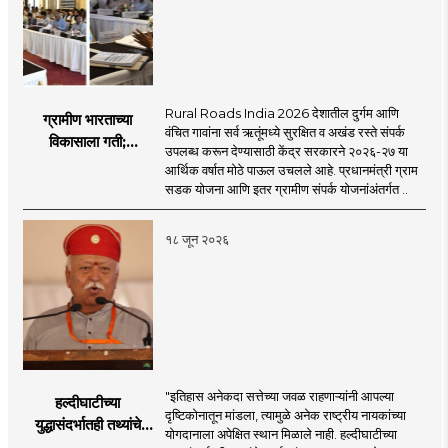
Rural Roads India 2026 देशातील दुर्गम आणि
ग्रामीण भारताच्या
वंचित गावांना सर्व ऋतूंमध्ये सुरक्षित व अखंड रस्ते संपर्क
विकासाला गती;
उपलब्ध करून देण्यासाठी केंद्र सरकारने २०२६-२७ या
२०२६-२७ मध्ये २६
आर्थिक वर्षात मोठे पाऊल उचलले आहे. प्रधानमंत्री ग्राम
हजार किमी नव्या रस्त्यांचे
सडक योजना आणि इतर ग्रामीण संपर्क योजनांअंतर्गत ..
लक्ष्य!
१८ जून २०२६
"इतिहास अनेकदा सत्तेच्या जवळ राहणाऱ्यांनी आपल्या
हल्दीघाटीच्या
दृष्टिकोनातून मांडला, त्यामुळे अनेक राष्ट्रीय नायकांच्या
युद्धासंदर्भातही तथ्यांचे
योगदानाला अपेक्षित स्थान मिळाले नाही. हल्दीघाटीच्या
पुनर्मूल्यांकन आवश्यक! :