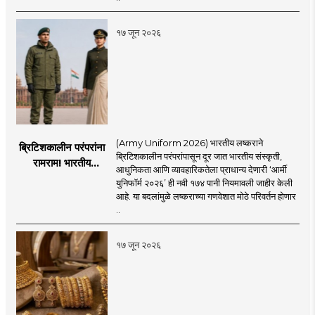
चिंता.
१७ जून २०२६
(Army Uniform 2026) भारतीय लष्कराने
ब्रिटिशकालीन परंपरांना
ब्रिटिशकालीन परंपरांपासून दूर जात भारतीय संस्कृती,
रामराम! भारतीय
आधुनिकता आणि व्यावहारिकतेला प्राधान्य देणारी ‘आर्मी
लष्कराची नवी ‘आर्मी
युनिफॉर्म २०२६’ ही नवी १७४ पानी नियमावली जाहीर केली
युनिफॉर्म २०२६’
आहे. या बदलांमुळे लष्कराच्या गणवेशात मोठे परिवर्तन होणार
नियमावली लागू
..
१७ जून २०२६