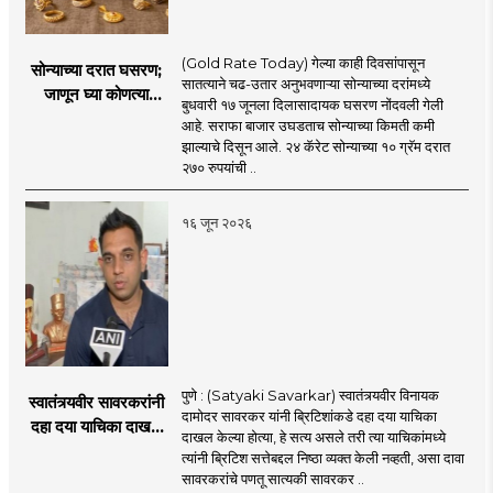
(Gold Rate Today) गेल्या काही दिवसांपासून
सोन्याच्या दरात घसरण;
सातत्याने चढ-उतार अनुभवणाऱ्या सोन्याच्या दरांमध्ये
जाणून घ्या कोणत्या
बुधवारी १७ जूनला दिलासादायक घसरण नोंदवली गेली
शहरात काय दर?
आहे. सराफा बाजार उघडताच सोन्याच्या किमती कमी
झाल्याचे दिसून आले. २४ कॅरेट सोन्याच्या १० ग्रॅम दरात
२७० रुपयांची ..
१६ जून २०२६
पुणे : (Satyaki Savarkar) स्वातंत्र्यवीर विनायक
स्वातंत्र्यवीर सावरकरांनी
दामोदर सावरकर यांनी ब्रिटिशांकडे दहा दया याचिका
दहा दया याचिका दाखल
दाखल केल्या होत्या, हे सत्य असले तरी त्या याचिकांमध्ये
केल्या, मात्र
त्यांनी ब्रिटिश सत्तेबद्दल निष्ठा व्यक्त केली नव्हती, असा दावा
ब्रिटिशांप्रति कधीही
सावरकरांचे पणतू सात्यकी सावरकर ..