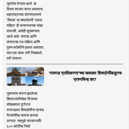
नुकतेच देण्यात आले. हा
दिवस साजरा करत असताना,
महाराष्ट्राच्या धोरणाप्रमाणे
'विधवा' या शब्दाऐवजी 'एकल
महिला' ही सन्मानजनक संज्ञा
वापरावी, असेही सुचवण्यात
आले आहे. जगाचा आणि
संसाराचा रथ महिला आणि
पुरुष बरोबरीने हाकत असतात.
यात एक चाक जरी निखळले,
तरी संसारर..
‘रायगड प्राधिकरणा’च्या कामावर शिवप्रेमींकडूनच
प्रश्नचिन्ह का?
नुकत्याच संपन्न झालेल्या
शिवराज्याभिषेक दिनाच्या
सोहळ्याला दुर्गराज
रायगडावर शिवप्रेमींना प्रचंड
गैरसोयींचा सामना करावा
लागला. त्यामुळे सरकारतर्फे
६०० कोटींचा निधी