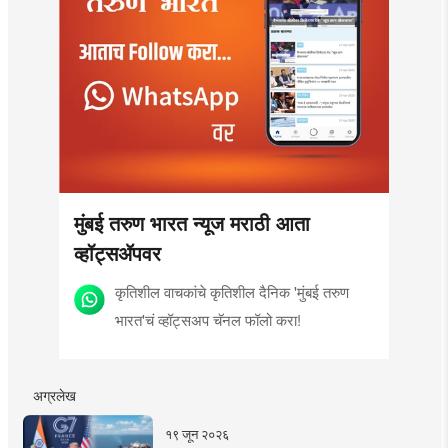
मुंबई तरुण भारत न्यूज मराठी आता
व्हॉट्सॲपवर
कृतिशील वाचकांचे कृतिशील दैनिक 'मुंबई तरुण
भारत'चं व्हॉट्सअप चॅनल फॉलो करा!
अग्रलेख
१९ जून २०२६