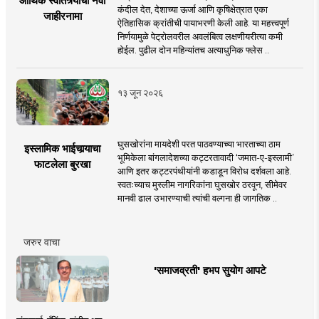
आर्थिक स्वातंत्र्याचा नवा
कंदील देत, देशाच्या ऊर्जा आणि कृषिक्षेत्रात एका
जाहीरनामा
ऐतिहासिक क्रांतीची पायाभरणी केली आहे. या महत्त्वपूर्ण
निर्णयामुळे पेट्रोलवरील अवलंबित्व लक्षणीयरीत्या कमी
होईल. पुढील दोन महिन्यांतच अत्याधुनिक फ्लेस ..
१३ जून २०२६
घुसखोरांना मायदेशी परत पाठवण्याच्या भारताच्या ठाम
इस्लामिक भाईचार्‍याचा
भूमिकेला बांगलादेशच्या कट्टरतावादी ‘जमात-ए-इस्लामी’
फाटलेला बुरखा
आणि इतर कट्टरपंथीयांनी कडाडून विरोध दर्शवला आहे.
स्वतःच्याच मुस्लीम नागरिकांना घुसखोर ठरवून, सीमेवर
मानवी ढाल उभारण्याची त्यांची वल्गना ही जागतिक ..
जरुर वाचा
'समाजव्रती' हभप सुयोग आपटे