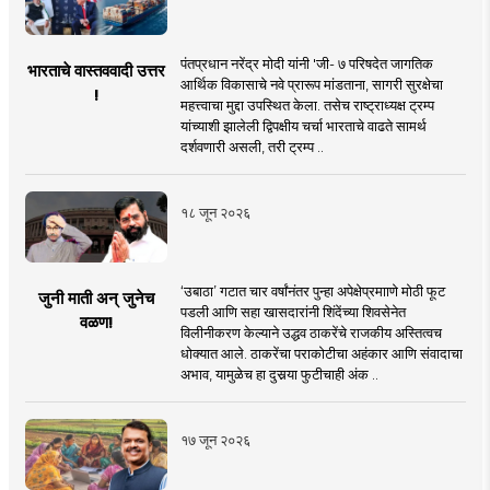
पंतप्रधान नरेंद्र मोदी यांनी 'जी- ७ परिषदेत जागतिक
भारताचे वास्तववादी उत्तर
आर्थिक विकासाचे नवे प्रारूप मांडताना, सागरी सुरक्षेचा
!
महत्त्वाचा मुद्दा उपस्थित केला. तसेच राष्ट्राध्यक्ष ट्रम्प
यांच्याशी झालेली द्विपक्षीय चर्चा भारताचे वाढते सामर्थ
दर्शवणारी असली, तरी ट्रम्प ..
१८ जून २०२६
‘उबाठा’ गटात चार वर्षांनंतर पुन्हा अपेक्षेप्रमााणे मोठी फूट
जुनी माती अन् जुनेच
पडली आणि सहा खासदारांनी शिंदेंच्या शिवसेनेत
वळण!
विलीनीकरण केल्याने उद्धव ठाकरेंचे राजकीय अस्तित्वच
धोक्यात आले. ठाकरेंचा पराकोटीचा अहंकार आणि संवादाचा
अभाव, यामुळेच हा दुसर्‍या फुटीचाही अंक ..
१७ जून २०२६