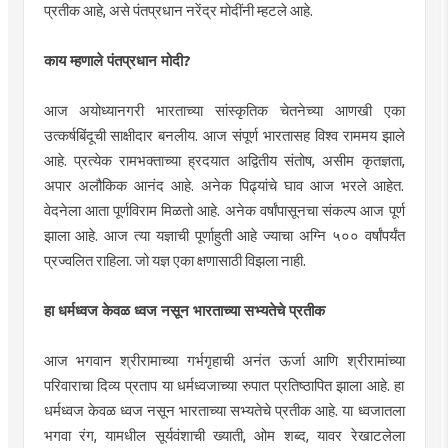
प्रतीक आहे, असे पंतप्रधान नरेंद्र मोदींनी म्हटले आहे.
काय म्हणाले पंतप्रधान मोदी?
आज अयोध्यानगरी भारताच्या सांस्कृतिक चेतनेच्या आणखी एका
उत्कर्षबिंदूची साक्षीदार बनलीय. आज संपूर्ण भारतासह विश्व राममय झाले
आहे. प्रत्येक रामभक्ताच्या ह्रदयात अद्वितीय संतोष, असीम कृतज्ञता,
अपार अलौकिक आनंद आहे. अनेक पिढ्यांचे घाव आज भरले आहेत.
वेदनेला आता पूर्णविराम मिळतो आहे. अनेक वर्षांपासूनचा संकल्प आज पूर्ण
झाला आहे. आज त्या यज्ञाची पूर्णाहुती आहे ज्याचा अग्नि ५०० वर्षांपर्यंत
प्रज्वलित राहिला. जो यज्ञ एका क्षणासाठी विझला नाही.
हा धर्मध्वज केवळ ध्वज नसून भारताच्या सभ्यतेचे प्रतीक
आज भगवान श्रीरामाच्या गर्भगृहाची अनंत ऊर्जा आणि श्रीरामांच्या
परिवाराचा दिव्य प्रताप या धर्मध्वजाच्या रुपात प्रतिष्ठापित झाला आहे. हा
धर्मध्वज केवळ ध्वज नसून भारताच्या सभ्यतेचे प्रतीक आहे. या ध्वजातला
भगवा रंग, यामधील सूर्यवंशाची ख्याती, ओम शब्द, यावर रेखाटलेला