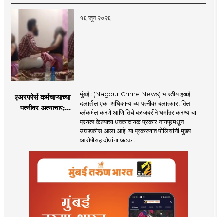
निष्ठा व्यक्त केली नाही’!
पणतू सात्यकी सावरकर
१६ जून २०२६
यांनी न्यायालयात सादर
केला दावा
मुंबई : (Nagpur Crime News) भारतीय हवाई
एअरफोर्स कर्मचाऱ्याच्या
दलातील एका अधिकाऱ्याच्या पत्नीवर बलात्कार, तिला
पत्नीवर अत्याचार;
ब्लॅकमेल करणे आणि तिचे बळजबरीने धर्मांतर करण्याचा
नागपुरातील प्रकरणाने
प्रयत्न केल्याचा धक्कादायक प्रकार नागपूरमधून
उडवली खळबळ!
उघडकीस आला आहे. या प्रकरणात पोलिसांनी मुख्य
आरोपीसह दोघांना अटक ..