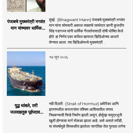
मुंबई : (Bhagwant Mann) पंजाबचे मुख्यमंत्री भगवंत
पंजाबचे मुख्यमंत्री भगवंत
मान यांना सोमवारी अकाल तख्ताचे जत्थेदार ज्ञानी कुलदीप
मान यांच्यावर धार्मिक
सिंह गडगज्ज यांनी धार्मिक गैरवर्तनासाठी दोषी घोषित केले
गैरवर्तनाचा ठपका!;अकाल
होते. हा निर्णय एका कथित व्हायरल व्हिडिओच्या आधारे
तख्ताच्या निर्णयाने मोठी
घेण्यात आला. त्या व्हिडिओमध्ये मुख्यमंत्री ..
खळबळ
१७ जून २०२६
नवी दिल्ली : (Strait of Hormuz) अमेरिका आणि
युद्ध थांबले, तरी
इराणमधील करारानंतर पश्चिम आशियातील तणाव
जलवाहतुक पूर्वपदावर
निवळण्याची चिन्हे निर्माण झाली असून, होर्मुत्झ समुद्रधुनी
येण्यास होणार विलंब;
खुली होण्याचा मार्ग मोकळा झाला आहे. असे असले तरीही,
अडकलेल्या जहाजांना
या संघर्षामुळे विस्कळीत झालेला जागतिक तेल पुरवठा लगेच
कराराच्या शाश्वततेची
..