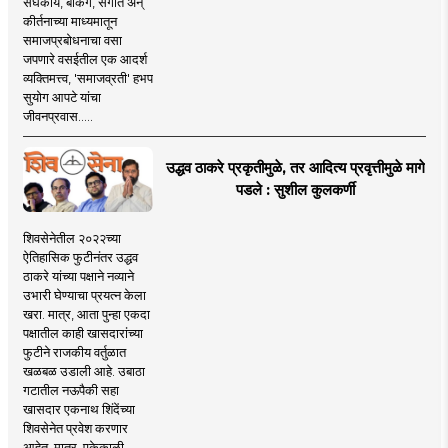
संघकार्य, बँकिंग, संगीत अन्
कीर्तनाच्या माध्यमातून
समाजप्रबोधनाचा वसा
जपणारे वसईतील एक आदर्श
व्यक्तिमत्त्व, 'समाजव्रती' हभप
सुयोग आपटे यांचा
जीवनप्रवास.....
उद्धव ठाकरे प्रकृतीमुळे, तर आदित्य प्रवृत्तीमुळे मागे
पडले : सुशील कुलकर्णी
शिवसेनेतील २०२२च्या
ऐतिहासिक फुटीनंतर उद्धव
ठाकरे यांच्या पक्षाने नव्याने
उभारी घेण्याचा प्रयत्न केला
खरा. मात्र, आता पुन्हा एकदा
पक्षातील काही खासदारांच्या
फुटीने राजकीय वर्तुळात
खळबळ उडाली आहे. उबाठा
गटातील नऊपैकी सहा
खासदार एकनाथ शिंदेंच्या
शिवसेनेत प्रवेश करणार
आहेत. मात्र, एकेकाळी