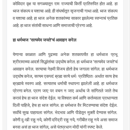
कोविदार वृक्ष या सगळ्यातून राम राज्याची किर्ती प्रतिरुपित होत आहे. हा
ध्वज संकल्प व यशाचा आहे. ही संघर्षातून सृजनाची गाथा आहे. ध्वज संकल्प
व यशाचा आहे. हा ध्वज अनेक शतकांच्या साकार झालेल्या स्वप्नाचं प्रतिक
आहे. हा ध्वज संतांची साधना आणि समाजाची प्रेरणा आहे.
हा धर्मध्वज 'सत्यमेव जयते'चं आवाहन करेल
येणाऱ्या काळात आणि पुढच्या अनेक शतकापर्यंत हा धर्मध्वज प्रभू
श्रीरामाच्या आदर्श सिद्धांतांचा उद्घोष करेल. हा धर्मध्वज 'सत्यमेव जयते'चं
आवाहन करेल. सत्याचा नेहमी विजय होतो हेच जगाला सांगेल. हा धर्मध्वज
उद्घोष करेल, सत्यम एकपदं ब्रह्म सत्ये धर्मः प्रतिष्ठितः अर्थात सत्य हेच
ब्रह्माचे स्वरुप आहे. सत्यातच धर्माची स्थापना झालेली आहे. हा धर्मध्वज
प्रेरणा बनेल. प्राण जाए पर वचन न जाए अर्थाच जे सांगितले जाते तेच
करावं हेच हा ध्वज संदेश देईल. या विश्वात कर्म आणि कर्तव्याला प्राधान्यता
दिली पाहिजे, हेच हा ध्वज सांगेल. हा धर्मध्वज वैर मिटवण्याचा संदेश देईल.
सर्वांचे सुख पाहायला सांगेल. भेदभाव आणि पीडेतून मुक्ती देण्यास सांगेल.
कोणी दुःखी राहू नये, कोणी दरिद्री राहू नये, गरीबीत राहू नये असा समाज
बनवा असं हा ध्वज सांगेल, असे पंतप्रधान मोदी यांनी स्पष्ट केले.