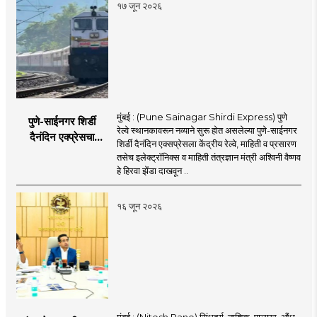
१७ जून २०२६
मुंबई : (Pune Sainagar Shirdi Express) पुणे
पुणे-साईनगर शिर्डी
रेल्वे स्थानकावरून नव्याने सुरू होत असलेल्या पुणे-साईनगर
दैनंदिन एक्प्रेसचा
शिर्डी दैनंदिन एक्सप्रेसला केंद्रीय रेल्वे, माहिती व प्रसारण
शुभारंभ; केंद्रीय मंत्री
तसेच इलेक्ट्रॉनिक्स व माहिती तंत्रज्ञान मंत्री अश्विनी वैष्णव
अश्विनी वैष्णव दाखवणार
हे हिरवा झेंडा दाखवून ..
हिरवा झेंडा
१६ जून २०२६
मुंबई : (Nitesh Rane) सिंधुदुर्ग, नाशिक, पालघर, औंध-