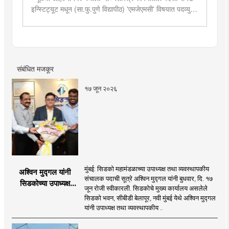
इन्स्टिट्यूट मधून (सा.फु.पुणे विद्यापीठ) 'एमजेएमसी' विषयात पदव्युत्तर
शिक्षण. २०१९मध्ये मुंबई तरुण भारतमध्ये 'मंत्रालय प्रतिनिधी' या
पदावर रुजू. सद्यस्थितीत 'इन्फ्रास्ट्रक्चर आणि डेव्हलपमेंट' विशेष
प्रतिनिधी म्हणून कार्यरत. राज्यातील पायाभूत सुविधांविषयी फिल्ड
रिपोर्ट आणि लेखनात रस.
संबंधित मजकूर
१७ जून २०२६
मुंबई: सिडको महामंडळाच्या उपाध्यक्ष तथा व्यवस्थापकीय
अश्विन मुद्गल यांनी
संचालक पदाची सूत्रे अश्विन मुद्गल यांनी बुधवार, दि. १७
सिडकोच्या उपाध्यक्ष
जून रोजी स्वीकारली. सिडकोचे मुख्य कार्यालय असलेले
पदाचा पदभार स्वीकारला;
सिडको भवन, सीबीडी बेलापूर, नवी मुंबई येथे अश्विन मुद्गल
प्रकल्प वेळेत पूर्ण
यांनी उपाध्यक्ष तथा व्यवस्थापकीय ..
करण्यास प्राधान्य देणार :
अश्विन मुद्गल