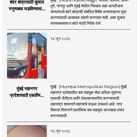
बंदर क्षेत्रासाठी कुशल
पुणे, नागपूर आणि मुंबई येथील निवडक सहा आयटीआय
मनुष्यबळ घडविण्यासाठी
संस्थांमध्ये बंदरे क्षेत्राशी संबंधित विशेष अभ्यासक्रम सुरू
वेगाने प्रयत्न; राज्यातील
करण्यासाठी आवश्यक तयारी करण्यात यावी, अशा सूचना
सहा आयटीआयमध्ये विशेष
मत्स्यव्यवसाय व बंदरे मंत्री नितेश राणे ..
अभ्यासक्रम - मंत्री
नितेश राणे
१६ जून २०२६
मुंबई : (Mumbai Metropolitan Region) मुंबई
मुंबई महानगर
महानगर प्रदेशातील बस वाहतूक सेवा अधिक सुसंगत,
प्रदेशासाठी एकात्मिक
प्रवासी-केंद्रित आणि तंत्रज्ञानाधारित करण्यासाठी
बस वाहतूक व्यवस्था
महाराष्ट्र शासनाने महत्त्वाचे पाऊल उचलले आहे. नगर
विकास विभागाने एकात्मिक बस वाहतूक आराखडा तयार
करण्यासाठी ..
१६ जून २०२६