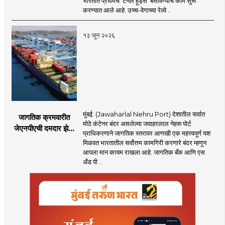
भारतात प्रथमच ‘टनेल हूड्स’ बसविण्याचे काम सुरू
बोगद्यांतील दाबलहरी आणि
करण्यात आले आहे. उच्च-वेगाच्या रेल्वे ..
आवाजावर
नियंत्रण;प्रवास अधिक
१३ जून २०२६
सुरक्षित व आरामदायी
होणार
मुंबई: (Jawaharlal Nehru Port) देशातील सर्वात
जागतिक क्रमवारीत
मोठे कंटेनर बंदर असलेल्या जवाहरलाल नेहरू पोर्ट
जेएनपीएची दमदार झेप;
प्राधिकरणाने जागतिक स्तरावर आणखी एक महत्त्वपूर्ण यश
भारतातील अव्वल कंटेनर
मिळवत भारतातील सर्वोत्तम कामगिरी करणारे बंदर म्हणून
बंदराचा मान कायम
आपला मान कायम राखला आहे. जागतिक बँक आणि एस
अँड पी ..