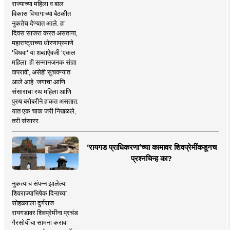
राज्याच्या महिला व बाल
विकास विभागाच्या बैठकीत
नुकतेच देण्यात आले. हा
दिवस साजरा करत असताना,
महाराष्ट्राच्या धोरणाप्रमाणे
'विधवा' या शब्दाऐवजी 'एकल
महिला' ही सन्मानजनक संज्ञा
वापरावी, असेही सुचवण्यात
आले आहे. जगाचा आणि
संसाराचा रथ महिला आणि
पुरुष बरोबरीने हाकत असतात.
यात एक चाक जरी निखळले,
तरी संसारर..
‘रायगड प्राधिकरणा’च्या कामावर शिवप्रेमींकडूनच
प्रश्नचिन्ह का?
नुकत्याच संपन्न झालेल्या
शिवराज्याभिषेक दिनाच्या
सोहळ्याला दुर्गराज
रायगडावर शिवप्रेमींना प्रचंड
गैरसोयींचा सामना करावा