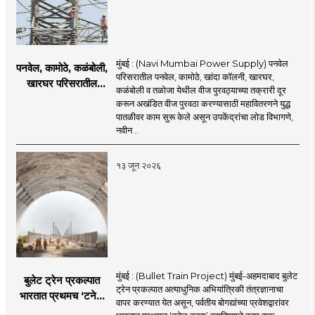
मुंबई : (Navi Mumbai Power Supply) पनवेल
पनवेल, कामोठे, कळंबोली,
परिसरातील पनवेल, कामोठे, खांदा कॉलनी, खारघर,
खारघर परिसरातील
कळंबोली व तळोजा येथील वीज पुरवठ्याच्या तक्रारी दूर
नागरिकांना दिलासा; नवी
करून अखंडित वीज पुरवठा करण्यासाठी महावितरणने युद्ध
मुंबईत वीज पुरवठ्यासाठी
पातळीवर काम सुरू केले असून उपकेंद्रांचा लोड विभागणे,
महावितरणची तातडीची
नवीन ..
उपाययोजना
१३ जून २०२६
मुंबई : (Bullet Train Project) मुंबई-अहमदाबाद बुलेट
बुलेट ट्रेन प्रकल्पात
ट्रेन प्रकल्पात अत्याधुनिक अभियांत्रिकी तंत्रज्ञानाचा
भारतात प्रथमच ‘टनेल
वापर करण्यात येत असून, पर्वतीय बोगद्यांच्या प्रवेशद्वारांवर
हूड्स’ तंत्रज्ञान;