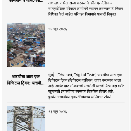
कार्यालयांचे जाळे;नवीन
ताण लक्षात घेता राज्य सरकराने नवीन प्रादेशिक व
आरटीओ कार्यालयांसाठी
उपप्रादेशिक परिवहन कार्यालये स्थापन करण्यासाठी निकष
निकष निश्चित
निश्चित केले आहेत. परिवहन विभागाने यासाठी नियुक्त ..
१६ जून २०२६
मुंबई : (Dharavi, Digital Twin) धारावीचा आता एक
धारावीचा आता एक
डिजिटल ट्विन (डिजिटल प्रतिरूप) तयार करण्यात आला
डिजिटल ट्विन; धारावीची
आहे. अत्यंत दाट लोकवस्ती असलेली धारावी येत्या दहा वर्षांत
सर्व माहिती या डिजिटल
बहुमजली इमारतींच्या स्वरूपात विकसित होणार आहे.
ट्विनमध्ये जतन
पुनर्वसनासाठीच्या इमारतींसोबतच आलिशान टॉवर्स ..
१३ जून २०२६