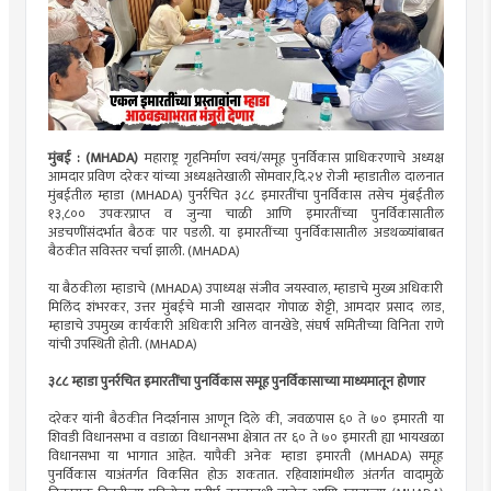
मुंबई : (MHADA)
महाराष्ट्र गृहनिर्माण स्वयं/समूह पुनर्विकास प्राधिकरणाचे अध्यक्ष
आमदार प्रविण दरेकर यांच्या अध्यक्षतेखाली सोमवार,दि.२४ रोजी म्हाडातील दालनात
मुंबईतील म्हाडा (MHADA) पुनर्रचित ३८८ इमारतींचा पुनर्विकास तसेच मुंबईतील
१३,८०० उपकरप्राप्त व जुन्या चाळी आणि इमारतींच्या पुनर्विकासातील
अडचणींसंदर्भात बैठक पार पडली. या इमारतींच्या पुनर्विकासातील अडथळ्यांबाबत
बैठकीत सविस्तर चर्चा झाली. (MHADA)
या बैठकीला म्हाडाचे (MHADA) उपाध्यक्ष संजीव जयस्वाल, म्हाडाचे मुख्य अधिकारी
मिलिंद शंभरकर, उत्तर मुंबईचे माजी खासदार गोपाळ शेट्टी, आमदार प्रसाद लाड,
म्हाडाचे उपमुख्य कार्यकारी अधिकारी अनिल वानखेडे, संघर्ष समितीच्या विनिता राणे
यांची उपस्थिती होती. (MHADA)
३८८ म्हाडा पुनर्रचित इमारतींचा पुनर्विकास समूह पुनर्विकासाच्या माध्यमातून होणार
दरेकर यांनी बैठकीत निदर्शनास आणून दिले की, जवळपास ६० ते ७० इमारती या
शिवडी विधानसभा व वडाळा विधानसभा क्षेत्रात तर ६० ते ७० इमारती ह्या भायखळा
विधानसभा या भागात आहेत. यापैकी अनेक म्हाडा इमारती (MHADA) समूह
पुनर्विकास याअंतर्गत विकसित होऊ शकतात. रहिवाशांमधील अंतर्गत वादामुळे