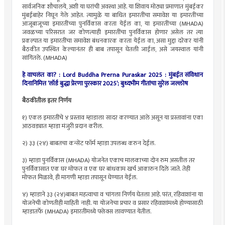
सार्वजनिक शौचालये, अशी या घरांची अवस्था आहे. या शिवाय मोठ्या प्रमाणात मुंबईकर
मुंबईबाहेर निघून गेले आहेत. त्यामुळे या बाधित इमारतींचा समावेश या इमारतींच्या
आजूबाजूच्या इमारतींच्या पुनर्विकास करता येईल का, या इमारतींच्या (MHADA)
जवळच्या परिसरात जर कोणत्याही इमारतींचा पुनर्विकास होणार असेल तर त्या
प्रकल्पात या इमारतींचा समावेश बंधनकारक करता येईल का, असा मुद्दा दरेकर यांनी
बैठकीत उपस्थित केल्यानंतर ही बाब तपासून घेतली जाईल, असे जयस्वाल यांनी
सांगितले. (MHADA)
हे वाचलंत का? : Lord Buddha Prerna Puraskar 2025 : मुंबईत संविधान
दिनानिमित्त ‘लॉर्ड बुद्धा प्रेरणा पुरस्कार 2025’; बुध्दभीम गीतांचा सुरेल जल्लोष
बैठकीतील इतर निर्णय
१) एकल इमारतींचे ४ प्रस्ताव म्हाडाला सादर करण्यात आले असून या प्रस्तावांना एका
आठवड्यात म्हाडा मंजुरी प्रदान करील.
२) ३३ (२४) बाबतचा कन्सेंट फॉर्म म्हाडा उपलब्ध करुन देईल.
३) म्हाडा पुनर्विकास (MHADA) योजनेत एकाच मालकाच्या दोन रुम असतील तर
पुनर्विकासात एक घर मोफत व एक घर बांधकाम खर्च आकारुन दिले जाते. तेही
मोफत मिळावे, ही मागणी म्हाडा तपासून घेण्यात येईल.
४) म्हाडाने ३३ (२४)बाबत महत्वाचा व चांगला निर्णय घेतला आहे. परंत, रहिवाशांना या
योजनेची कोणतीही माहिती नाही. या योजनेचा प्रचार व प्रसार रहिवाशांमध्ये होण्यासाठी
म्हाडातर्फे (MHADA) इमारतींमध्ये फ्लेक्स लावण्यात येतील.