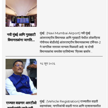
मुंबई : (Navi Mumbai Airport) नवी मुंबई
नवी मुंबई आणि गुवाहाटी
आंतरराष्ट्रीय विमानतळ आणि गुवाहाटी येथील लोकप्रिया
विमानतळांना जागतिक
गोपीनाथ बोर्डोलोई आंतरराष्ट्रीय विमानतळाच्या टर्मिनल-2
गौरव; प्रिक्स व्हर्साय
ने जागतिक स्तरावर मान्यता मिळवली आहे. या दोन्ही
२०२६च्या यादीत स्थान
विमानतळांचा समावेश प्रतिष्ठेच्या ‘प्रिक्स व्हर्साय ..
१६ जून २०२६
मुंबई : (Vehicle Registration) राज्यातील वाढती
राज्यात वाढणार आरटीओ
वाहनसंख्या, नागरिकांची वाढती गरज आणि प्रशासनावरील