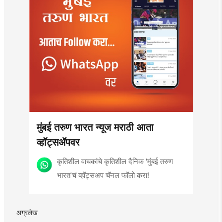
मुंबई तरुण भारत न्यूज मराठी आता
व्हॉट्सॲपवर
कृतिशील वाचकांचे कृतिशील दैनिक 'मुंबई तरुण
भारत'चं व्हॉट्सअप चॅनल फॉलो करा!
अग्रलेख