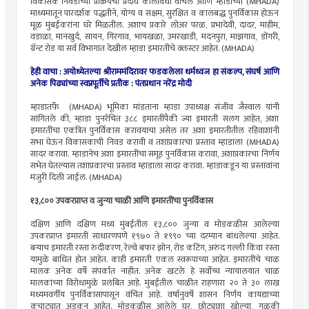
विकासक निवडीच्या प्रक्रियेचा प्रदीर्घ कालावधी वाचेल आणि म्हाडाच्या (MHADA)
माध्यमातून पारदर्शक पद्धतीने, योग्य व सक्षम, सुरक्षित व कालबद्ध पुनर्विकास होऊन
मूळ मुंबईकरांना घरे मिळतील. अशाच प्रकारे लोअर परळ, प्रभादेवी, दादर, माहीम,
वडाळा, मानखुर्द, सायन, गिरगाव, भायखळा, उमरखाडी, मदनपुरा, माझगाव, डोंगरी,
ग्रॅन्ट रोड या सर्व विभागात देखील म्हाडा इमारतींचे क्लस्टर आहेत. (MHADA)
हेही वाचा :
अयोध्येतल्या श्रीराममंदिरावर फडकलेला धर्मध्वज हा संकल्प, संघर्ष आणि
अनेक पिढ्यांच्या स्वप्नपूर्तीचे प्रतीक : पंतप्रधान नरेंद्र मोदी
म्हाडातर्फे (MHADA) भूमिका मांडताना म्हाडा उपाध्यक्ष संजीव जैस्वाल यांनी
सांगितले की, म्हाडा पुनर्रचित ३८८ इमारतींपैकी ज्या इमारती सलग आहेत, अशा
इमारतींचा एकत्रित पुनर्विकास करावयाचा असेल तर अशा इमारतीतील रहिवाशांनी
सभा घेऊन विकासकाची निवड करावी व तशाप्रकारचा प्रस्ताव म्हाडाला (MHADA)
सादर करावा. म्हाडानेच अशा इमारतींचा समूह पुनर्विकास करावा, अशाप्रकारचा निर्णय
सभेत घेतल्यास तशाप्रकारचा प्रस्ताव म्हाडाला सादर करावा. म्हाडाकडून या प्रस्तावांना
मंजुरी दिली जाईल. (MHADA)
१३,८०० उपकरप्राप्त व जुन्या चाळी आणि इमारतींचा पुनर्विकास
दक्षिण आणि दक्षिण मध्य मुंबईतील १३,८०० जुन्या व मोडकळीस आलेल्या
उपकरप्राप्त इमारती साधारणपणे १९७० ते १९९० च्या दरम्यान बांधलेल्या आहेत.
बऱ्याच इमारती रस्ता रुंदीकरण, रेल्वे बफर झोन, रोड कटिंग, अरुंद गल्ली किंवा रस्ता
यामुळे बाधित होत आहेत. काही इमारती एकल स्वरूपाच्या आहेत. इमारतींचे चाळ
मालक अनेक वर्षे संपर्कात नाहीत. अनेक खटले हे सर्वोच्च न्यायालयात चाळ
मालकांच्या विरोधामुळे प्रलंबित आहे. मुंबईतील चाळीत राहणारा २० ते ३० लाख
मध्यमवर्गीय पुनर्विकासापासून वंचित आहे. वर्षानुवर्षे शासन निर्णय कायद्याच्या
कचाट्यात अडकून आहेत. मोडकळीस आलेले घर, छोट्याशा खोल्या, गळकी