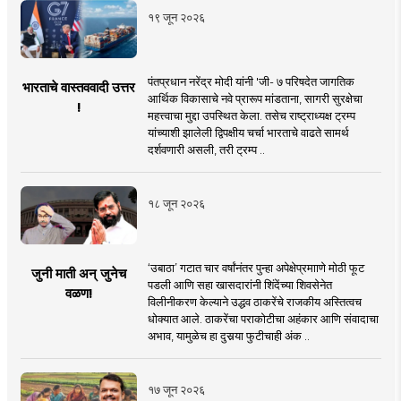
१९ जून २०२६
पंतप्रधान नरेंद्र मोदी यांनी 'जी- ७ परिषदेत जागतिक
भारताचे वास्तववादी उत्तर
आर्थिक विकासाचे नवे प्रारूप मांडताना, सागरी सुरक्षेचा
!
महत्त्वाचा मुद्दा उपस्थित केला. तसेच राष्ट्राध्यक्ष ट्रम्प
यांच्याशी झालेली द्विपक्षीय चर्चा भारताचे वाढते सामर्थ
दर्शवणारी असली, तरी ट्रम्प ..
१८ जून २०२६
‘उबाठा’ गटात चार वर्षांनंतर पुन्हा अपेक्षेप्रमााणे मोठी फूट
जुनी माती अन् जुनेच
पडली आणि सहा खासदारांनी शिंदेंच्या शिवसेनेत
वळण!
विलीनीकरण केल्याने उद्धव ठाकरेंचे राजकीय अस्तित्वच
धोक्यात आले. ठाकरेंचा पराकोटीचा अहंकार आणि संवादाचा
अभाव, यामुळेच हा दुसर्‍या फुटीचाही अंक ..
१७ जून २०२६