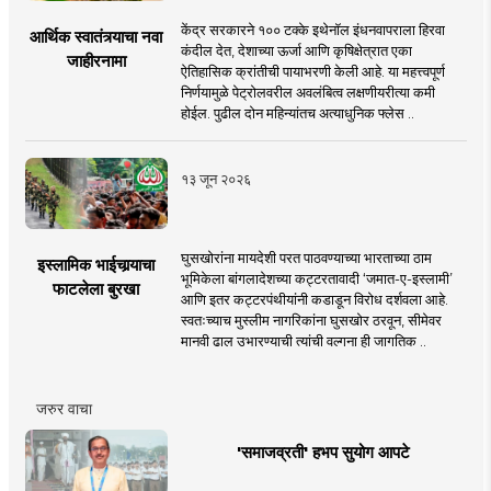
केंद्र सरकारने १०० टक्के इथेनॉल इंधनवापराला हिरवा
आर्थिक स्वातंत्र्याचा नवा
कंदील देत, देशाच्या ऊर्जा आणि कृषिक्षेत्रात एका
जाहीरनामा
ऐतिहासिक क्रांतीची पायाभरणी केली आहे. या महत्त्वपूर्ण
निर्णयामुळे पेट्रोलवरील अवलंबित्व लक्षणीयरीत्या कमी
होईल. पुढील दोन महिन्यांतच अत्याधुनिक फ्लेस ..
१३ जून २०२६
घुसखोरांना मायदेशी परत पाठवण्याच्या भारताच्या ठाम
इस्लामिक भाईचार्‍याचा
भूमिकेला बांगलादेशच्या कट्टरतावादी ‘जमात-ए-इस्लामी’
फाटलेला बुरखा
आणि इतर कट्टरपंथीयांनी कडाडून विरोध दर्शवला आहे.
स्वतःच्याच मुस्लीम नागरिकांना घुसखोर ठरवून, सीमेवर
मानवी ढाल उभारण्याची त्यांची वल्गना ही जागतिक ..
जरुर वाचा
'समाजव्रती' हभप सुयोग आपटे