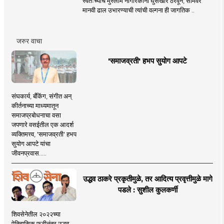
स्वतःच्याच मुस्लीम नागरिकांना घुसखोर ठरवून, सीमेवर
मानवी ढाल उभारण्याची त्यांची वल्गना ही जागतिक ..
जरुर वाचा
'समाजव्रती' हभप सुयोग आपटे
संघकार्य, बँकिंग, संगीत अन्
कीर्तनाच्या माध्यमातून
समाजप्रबोधनाचा वसा
जपणारे वसईतील एक आदर्श
व्यक्तिमत्त्व, 'समाजव्रती' हभप
सुयोग आपटे यांचा
जीवनप्रवास.....
उद्धव ठाकरे प्रकृतीमुळे, तर आदित्य प्रवृत्तीमुळे मागे
पडले : सुशील कुलकर्णी
शिवसेनेतील २०२२च्या
ऐतिहासिक फुटीनंतर उद्धव