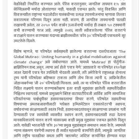
वेळोेवेळी निर्धारित करण्यात आले. पॅरिस करारानुसार, जागतिक तापमान १.५ अंश
सेल्सिअसची मर्यादा ओलांडणार नाही, यावरही एकमत झाले; परंतु विकसित आणि
विकसनशील राष्ट्रांच्या चढाओढीत यासंबंधीच्या प्रत्यक्ष उपाययोजनांचा म्हणावा तितका
सकारात्मक परिणाम दिसून आला नाही. कारण, ही जागतिक तापमानाची पातळी
राखायची असेल, तर २०५० पर्यंत कार्बन उत्सर्जनाची मर्यादा ही तब्बल ५० टक्क्यांनी
कमी करण्याची गरज आहे. त्यामुळे २०१६ साली स्वीकारलेल्या ‘पॅरिस करारा’चे
कटाक्षाने पालन करण्यावर यंदाच्या ब्राझीलमधील ‘कॉप ३०’ परिषदेतही एकमताचे सूर
उमटलेले दिसले.
विशेष म्हणजे, या परिषदेत सर्वसहमती झालेल्या कराराच्या दस्तऐवजाला
'
The
Global
Mutirao
: Uniting humanity in a global mobilisation against
climate change'
असे संबोधण्यात आले. यामध्ये
'
Mutirao
'
हा पोर्तुगीज-
ब्राझिलियन शब्द असून, त्याचा अर्थ होतो ‘एकत्र येणे.’ अशाप्रकारे या परिषदेत १९०पेक्षा
जास्त देशांनी एकत्र येत उपस्थिती नोंदवली असली, तरी अमेरिकेचे राष्ट्राध्यक्ष डोनाल्ड
ट्रम्प यांनी परिषदेवर बहिष्कार टाकला आणि तोच कित्ता त्यांनी द. आफ्रिकेतील
जोहान्सबर्गच्या ‘जी २०’ परिषदेतही गिरवला. असो. तर या परिषदेत ‘पॅरिस करारा’तील
निहित लक्ष्याचे पालन करण्याबरोबरच इतर काही मुद्द्यांवर झालेली सहमतीदेखील
निश्चितच स्वागतार्ह. यामध्ये प्रामुख्याने क्लिष्ट वाटाघाटींऐवजी आर्थिक आणि सामाजिक
परिवर्तनाच्या पार्श्वभूमीवर हवामानबदलाचा विचार करणे, परिषदेत सहमतीच्या
विषयांच्या अंमलबजावणीसाठी ‘ग्लोबल इम्प्लिमेंटेशन एक्सलरेटर’ची स्थापना,
वर्षावनांच्या संरक्षणासाठी स्वतंत्र निधी, हवामानबदलांपासून संरक्षणाच्या प्रयत्नांना गती
देण्यासाठी एक स्वयंसेवी व्यासपीठ स्थापन करणे, हवामानबदलांशी लढा देताना
मानवाधिकारांचे पालन करणे यांसारख्या काही प्रमुख मुद्द्यांवर एकमत झालेले दिसून
आले. यावेळी भारतानेही ‘कॉप ३०’च्या प्रमुख मुद्द्यांबद्दल समाधान व्यक्त केले, ज्यामध्ये
न्याय्य संक्रमण यंत्रणेची स्थापना ही सर्वांत महत्त्वाची कामगिरी होती, ज्यामुळे जागतिक
आणि राष्ट्रीय पातळीवर समता आणि ‘क्लायमेट जस्टिस’ कार्यान्वित होण्यास मदत