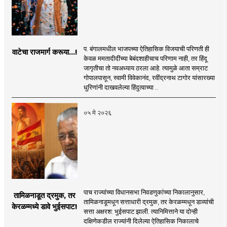
प. बंगालमधील भाजपच्या ऐतिहासिक विजयाची परिणती ही
वाटेचा राजमार्ग करूया...!
केवळ ममतादीदींच्या बेबंदशाहीचाच परिणाम नाही, तर हिंदू
जागृतीचा तो नवअध्याय ठरला आहे. त्यामुळे आता सम्राट
गोपालपासून, स्वामी विवेकानंद, रवींद्रनाथ टागोर यांसारख्या
धुरिणांनी दाखवलेल्या हिंदुत्वाच्या ..
०५ मे २०२६
पाच राज्यांच्या विधानसभा निवडणुकांच्या निकालानुसार,
तामिळनाडूत द्रमुक, तर
तामिळनाडूमधून सत्ताधारी द्रमुक, तर केरळम्मधून डाव्यांची
केरळम्मध्ये डावे भुईसपाट!
सत्ता अक्षरश: भुईसपाट झाली. त्यानिमित्ताने या दोन्ही
दक्षिणेकडील राज्यांनी दिलेल्या ऐतिहासिक निकालाचे