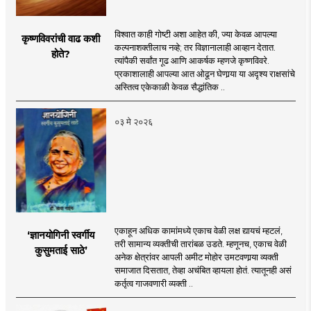
विश्वात काही गोष्टी अशा आहेत की, ज्या केवळ आपल्या
कृष्णविवरांची वाढ कशी
कल्पनाशक्तीलाच नव्हे; तर विज्ञानालाही आव्हान देतात.
होते?
त्यांपैकी सर्वांत गूढ आणि आकर्षक म्हणजे कृष्णविवरे.
प्रकाशालाही आपल्या आत ओढून घेणार्‍या या अदृश्य राक्षसांचे
अस्तित्व एकेकाळी केवळ सैद्धांतिक ..
०३ मे २०२६
एकाहून अधिक कामांमध्ये एकाच वेळी लक्ष द्यायचं म्हटलं,
‘ज्ञानयोगिनी स्वर्गीय
तरी सामान्य व्यक्तीची तारांबळ उडते. म्हणूनच, एकाच वेळी
कुसुमताई साठे’
अनेक क्षेत्रांवर आपली अमीट मोहोर उमटवणार्‍या व्यक्ती
समाजात दिसतात, तेव्हा अचंबित व्हायला होतं. त्यातूनही असं
कर्तृत्व गाजवणारी व्यक्ती ..