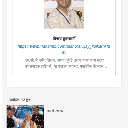
विजय कुलकर्णी
https://www.mahamtb.com/authors/vijay_kulkarni.ht
ml
एम.सी.जे पर्यंत शिक्षण. सध्या ‘मुंबई तरुण भारत’मध्ये मुख्य
उपसंपादक (फीचर्स) या पदावर कार्यरत. मुंबईतील बीएमएम
महाविद्यालयांमध्ये पत्रकारितेतील विषयांसाठी व्हिजिटिंग फॅक्लटी
म्हणून कार्यरत. चालू घडामोडी, सामाजिक विषय, युवा पिढीला आवडेल
असे लेखन आणि वृत्तपत्रातील मांडणी आणि सजावटीमध्ये विशेष रुची
संबंधित मजकूर
०७ मे २०२६