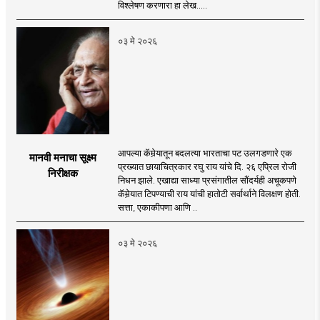
विश्लेषण करणारा हा लेख.....
०३ मे २०२६
आपल्या कॅमेर्‍यातून बदलत्या भारताचा पट उलगडणारे एक
मानवी मनाचा सूक्ष्म
प्रख्यात छायाचित्रकार रघु राय यांचे दि. २६ एप्रिल रोजी
निरीक्षक
निधन झाले. एखाद्या साध्या प्रसंगातील सौंदर्यही अचूकपणे
कॅमेर्‍यात टिपण्याची राय यांची हातोटी सर्वार्थाने विलक्षण होती.
सत्ता, एकाकीपणा आणि ..
०३ मे २०२६