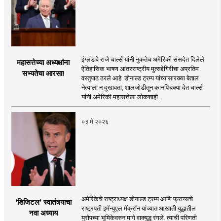
इंग्लंडचे राजे चार्ल्स यांनी नुकतेच अमेरिकी संसदेत दिलेले
महासत्तेच्या अध्यक्षांना
ऐतिहासिक भाषण आंतरराष्ट्रीय मुत्सद्देगिरीचा अप्रतिम
सभ्यतेचा आरसा!
वस्तुपाठ ठरले आहे. डोनाल्ड ट्रम्प यांच्यासारख्या बेताल
नेत्याला न दुखावता, शालजोडीतून कानपिचक्या देत चार्ल्स
यांनी अमेरिकी महासत्तेला लोकशाही ..
०३ मे २०२६
अमेरिकेचे राष्ट्राध्यक्ष डोनाल्ड ट्रम्प आणि फ्रान्सचे
‘डिजिटल’ स्वातंत्र्याचा
राष्ट्रपती इमॅन्युएल मॅक्रॉन यांच्यात आखाती युद्धातील
नवा अध्याय
युरोपच्या भूमिकेवरुन मागे वाक्युद्ध रंगले. त्याची परिणती