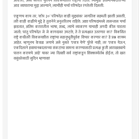
आकारा,’ असा सल्ला युरोपने विकसनशील राष्ट्रांना दिला. त्यामुळे हवामानबदलाच्या
आड व्यापाराचा मुद्दा आल्याने, त्याचीही चर्चा परिषदेत रंगलेली दिसली.
एकूणच काय तर, ‘कॉप ३०’ परिषदेत काही मुद्द्यांवर जागतिक सहमती झाली असली,
तरी काही कळीचे मुद्दे हे तुलनेने अनुत्तरितच राहिले. अशा परिषदांमध्ये तासन्तास चर्चा
झडतात, अंतिम करारातील भाषा, शब्द, त्यांचे व्याकरण याचाही अगदी कीस पाडला
जातो; परंतु परिषदेत जे जे कागदावर उमटले, ते ते प्रत्यक्षात उतरणार का? विकसित
राष्ट्रे कधीतरी विकसनशील राष्ट्रांचा सहानुभूतीपूर्वक विचार करणार का? हे प्रश्न कायम
आहेत. म्हणूनच केवळ जगाचे असे नुसते ‘एकत्र येणे’ पुरेसे नाही, तर ‘एकत्र येऊन,
एकदिलाने हवामानबदलाच्या संकटाचा सामना करण्यासाठी प्रत्यक्ष कृती आराखड्याचे
पालन करायचे आहे’ यावर ज्या दिवशी सर्व राष्ट्रांकडून शिक्कामोर्तब होईल, तो खरा
वसुंधरेसाठी सुदिन म्हणावा!