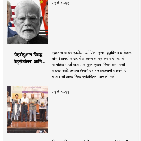
०३ मे २०२६
नुकताच जाहीर झालेला अमेरिका-इराण युद्धविराम हा केवळ
'पेट्रोयुआन विरुद्ध
दोन देशांमधील संघर्ष थांबवण्याचा प्रयत्न नाही, तर तो
पेट्रोडॉलर' आणि
जागतिक ऊर्जा बाजाराला पुन्हा एकदा स्थिर करण्याची
भारताचा 'पेट्रो-रुपी'
धडपड आहे. कच्च्या तेलाचे दर १५ टक्क्यांनी घसरणे ही
संकल्प
बाजाराची तात्कालिक प्रतिक्रिया असली, तरी ..
०३ मे २०२६