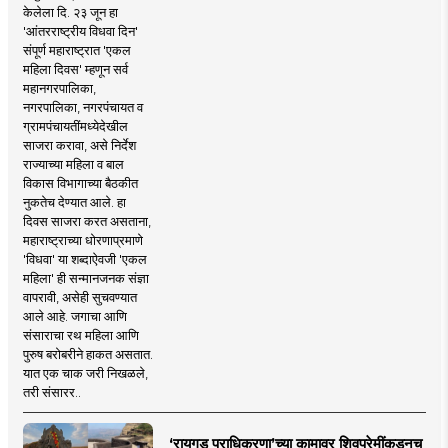
केलेला दि. २३ जून हा
'आंतरराष्ट्रीय विधवा दिन'
संपूर्ण महाराष्ट्रात 'एकल
महिला दिवस' म्हणून सर्व
महानगरपालिका,
नगरपालिका, नगरपंचायत व
ग्रामपंचायतींमध्येदेखील
साजरा करावा, असे निर्देश
राज्याच्या महिला व बाल
विकास विभागाच्या बैठकीत
नुकतेच देण्यात आले. हा
दिवस साजरा करत असताना,
महाराष्ट्राच्या धोरणाप्रमाणे
'विधवा' या शब्दाऐवजी 'एकल
महिला' ही सन्मानजनक संज्ञा
वापरावी, असेही सुचवण्यात
आले आहे. जगाचा आणि
संसाराचा रथ महिला आणि
पुरुष बरोबरीने हाकत असतात.
यात एक चाक जरी निखळले,
तरी संसारर..
‘रायगड प्राधिकरणा’च्या कामावर शिवप्रेमींकडूनच