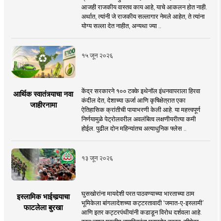
आजही राजकीय वास्तव काय आहे, याचे आकलन होत नाही.
अर्थात, त्यांनी जे राजकीय सल्लागार नेमले आहेत, ते त्यांना
योग्य सल्ला देत नाहीत, अन्यथा ज्या ..
१५ जून २०२६
केंद्र सरकारने १०० टक्के इथेनॉल इंधनवापराला हिरवा
आर्थिक स्वातंत्र्याचा नवा
कंदील देत, देशाच्या ऊर्जा आणि कृषिक्षेत्रात एका
जाहीरनामा
ऐतिहासिक क्रांतीची पायाभरणी केली आहे. या महत्त्वपूर्ण
निर्णयामुळे पेट्रोलवरील अवलंबित्व लक्षणीयरीत्या कमी
होईल. पुढील दोन महिन्यांतच अत्याधुनिक फ्लेस ..
१३ जून २०२६
घुसखोरांना मायदेशी परत पाठवण्याच्या भारताच्या ठाम
इस्लामिक भाईचार्‍याचा
भूमिकेला बांगलादेशच्या कट्टरतावादी ‘जमात-ए-इस्लामी’
फाटलेला बुरखा
आणि इतर कट्टरपंथीयांनी कडाडून विरोध दर्शवला आहे.