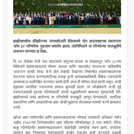
ब्राझीलमधील अ‍ॅमेझॉनच्या जंगलाशेजारी बेलेममध्ये दोन आठवड्याच्या मंथनानंतर
‘कॉप ३०’ परिषदेचा नुकताच समारोप झाला. त्यानिमित्ताने या परिषदेच्या फलश्रुतीचे
आकलन करणारा हा लेख...
दि. ११ नोव्हेंबर रोजी ‘छत आकाशाचे आपुल्या घराला’ या लेखामधून ‘कॉप ३०’च्या
निमित्ताने हवामानबदलाचे भीषण वास्तव आणि ‘क्लायमेट फायनान्स’ याविषयीचे
‘आकलन’ आम्ही सादर केले होते. तेव्हाही लेखाच्या निष्कर्षात हवामानबदलाच्या
संकटाचा सामना करण्यासाठीच्या प्रत्यक्ष कृती आराखड्याविषयी वैश्विक एकमताची
आवश्यकता अधोरेखित करण्यात आली होती. आता ही परिषद संपन्न झाली असून, काही
मुद्द्यांवर जागतिक एकमताचा आवाज बुलंदही झाला, तर अपेक्षेप्रमाणे काही मुद्दे
एकमताअभावी पुढच्या परिषदेसाठी अगदी पद्धतशीरपणे बासनात गुंडाळलेही गेले.
ब्राझीलमध्ये संपन्न झालेल्या या परिषदेची फलश्रुती जाणून घेण्यासाठी, जागतिक
सहमतीच्या आणि असहमतीच्या अशा दोन्ही मुद्द्यांचा थोडक्यात परामर्श करणे क्रमप्राप्त
ठरावे.
खरेतर अशा पर्यावरणीय आणि हवामानबदलांच्या परिषदा जगासाठी अजिबात नवीन
नाहीत. १९७९च्या जिनेव्हामधील अशा पहिल्या परिषदेपासून ते नंतर क्योटो, पॅरिस,
बाकू परिषदेपर्यंत हवामानबदलावरून वेळोवेळी जागतिक मंथन झाले. जागतिक
तापमान वाढ नियंत्रणात ठेवण्यासाठी कार्बन उत्सर्जन कमी करण्याचे लक्ष्यही