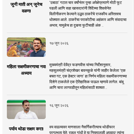
‘उबाठा’ गटात चार वर्षांनंतर पुन्हा अपेक्षेप्रमााणे मोठी फूट
जुनी माती अन् जुनेच
पडली आणि सहा खासदारांनी शिंदेंच्या शिवसेनेत
वळण!
विलीनीकरण केल्याने उद्धव ठाकरेंचे राजकीय अस्तित्वच
धोक्यात आले. ठाकरेंचा पराकोटीचा अहंकार आणि संवादाचा
अभाव, यामुळेच हा दुसर्‍या फुटीचाही अंक ..
१७ जून २०२६
मुख्यमंत्री देवेंद्र फडणवीस यांच्या निर्देशानुसार,
महिला सक्षमीकरणाचा नवा
महसूलमंत्री चंद्रशेखर बावनकुळे यांनी जाहीर केलेला ‘एक
अध्याय
बचत गट, एक हेक्टर जागा’ हा निर्णय महिला सक्षमीकरणाच्या
दिशेने टाकलेले एक ऐतिहासिक पाऊल म्हणावे लागेल. बांबू
आणि चारा लागवडीतून महिलांसाठी शाश्वत ..
१६ जून २०२६
वय वाढल्यावर माणसाला नैसर्गिकरीत्याच थोडीफार
पर्याय थोडा सक्षम करा!
प्रगल्भता येते. राहुल गांधी हे या नियमालाही अपवाद! त्यांना