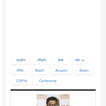
ब्राझील
अ‍ॅमेझॉन
बेलेम
कॉप ३०
परिषद
Brazil
Amazon
Belem
COP30
Conference