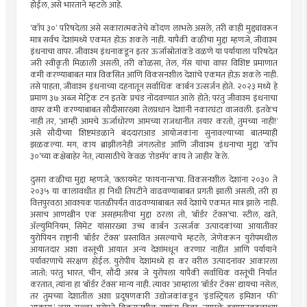
होईल, असे भारताने म्हटले आहे.
‘कॉप ३०’ परिषदेला असे सकारात्मकतेचे कोंदण लाभले असले, तरी काही मुद्द्यांवरून
मात्र सर्वच देशांमध्ये एकमत होऊ शकले नाही. यापैकी कळीचा मुद्दा म्हणजे, जीवाश्म
इंधनाचा वापर. जीवाश्म इंधनाकडून इतर ऊर्जास्रोतांकडे वळणे या पर्यायाला परिषदेत
जरी स्वीकृती मिळाली असली, तरी कोळसा, तेल, गॅस यांचा वापर विशिष्ट प्रमाणात
कमी करण्याबाबत मात्र विकसित आणि विकसनशील देशांचे एकमत होऊ शकले नाही.
तसे पाहता, जीवाश्म इंधनाच्या दहनातून सर्वाधिक कार्बन उत्सर्जन होते. २०२३ मध्ये हे
प्रमाण ३७ अब्ज मेट्रिक टन इतके प्रचंड नोंदवण्यात आले होते; परंतु जीवाश्म इंधनाचा
वापर कमी करण्याबाबत सौदीसारख्या तेलप्रधान देशांनी नकारघंटा वाजवली. इतकेच
नाही तर, ‘आम्ही आमचे ऊर्जाधोरण आमच्या राजधानीत तयार करतो, तुमच्या नाही!’
असे सौदीच्या शिष्टमंडळाने बंददाराआड आयोजकांना सुनावल्याच्या बातम्याही
झळकल्या. मग, काय ब्राझीलनेही जंगलतोड आणि जीवाश्म इंधनाचा मुद्दा ‘कॉप
३०’च्या कक्षेबाहेर नेत, त्यासाठीचे केवळ ‘रोडमॅप’ काय ते जाहीर केले.
दुसरा कळीचा मुद्दा म्हणजे, ‘क्लायमेट फायनान्स’चा. विकसनशील देशांना २०३० ते
२०३५ या कालावधीत हा निधी तिपटीने वाढवण्याबाबत प्रगती झाली असली, तरी हा
वित्तपुरवठा आवश्यक पातळीपर्यंत वाढवण्याबाबत सर्व देशांचे एकमत मात्र झाले नाही.
असाच आणखीन एक असहमतीचा मुद्दा ठरला तो, ‘बॉर्डर टॅक्स’चा. स्टील, खते,
अ‍ॅल्युमिनियम, सिमेंट यांसारख्या उच्च कार्बन उत्सर्जक उत्पादकांच्या आयातीवर
युरोपियन राष्ट्रांनी ‘बॉर्डर टॅक्स’ प्रस्तावित असल्याचे म्हटले, जेणेकरून युरोपमधील
आयातदार अशा वस्तूंची आयात अन्य देशांमधून करणार नाहीत आणि पर्यायाने
पर्यावरणाचे संरक्षण होईल. युरोपीय देशांमध्ये हा कर वरील उत्पादनांवर आकारला
जातो; परंतु भारत, चीन, सौदी अरब जे युरोपला यापैकी सर्वाधिक वस्तूंची निर्यात
करतात, त्यांना हा ‘बॉर्डर टॅक्स’ मान्य नाही. त्यावर ‘आम्हाला ‘बॉर्डर टॅक्स’ द्यायचा नसेल,
तर तुमच्या देशातील अशा प्रदूषणकारी उद्योजकांकडून ‘इंडस्ट्रियल इमिशन फी’