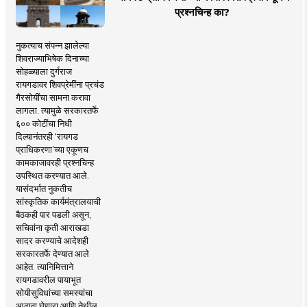
प्रश्नचिन्ह का?
नुकत्याच संपन्न झालेल्या
शिवराज्याभिषेक दिनाच्या
सोहळ्याला दुर्गराज
रायगडावर शिवप्रेमींना प्रचंड
गैरसोयींचा सामना करावा
लागला. त्यामुळे सरकारतर्फे
६०० कोटींचा निधी
दिल्यानंतरही ‘रायगड
प्राधिकरणा’च्या एकूणच
कामकाजावरही प्रश्नचिन्ह
उपस्थित करण्यात आले.
यासंदर्भात नुकतीच
सांस्कृतिक कार्यमंत्रालयाची
बैठकही पार पडली असून,
सचिवांना कृती आराखडा
सादर करण्याचे आदेशही
सरकारतर्फे देण्यात आले
आहेत. त्यानिमित्ताने
रायगडावरील पायाभूत
सोयीसुविधांच्या समस्यांचा
आढावा घेणारा आणि तेथील