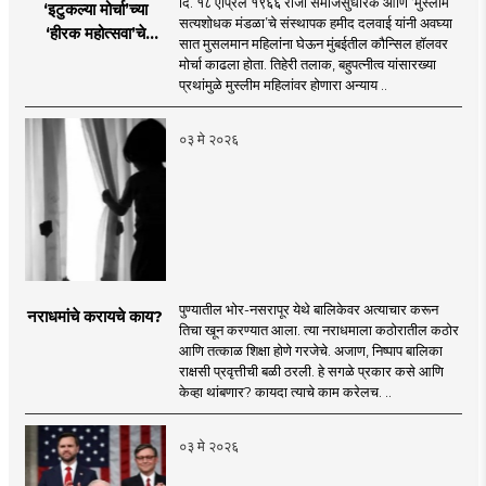
दि. १८ एप्रिल १९६६ रोजी समाजसुधारक आणि ‘मुस्लीम
‘इटुकल्या मोर्चा’च्या
सत्यशोधक मंडळा’चे संस्थापक हमीद दलवाई यांनी अवघ्या
‘हीरक महोत्सवा’चे
सात मुसलमान महिलांना घेऊन मुंबईतील कौन्सिल हॉलवर
लखलखते पैलू
मोर्चा काढला होता. तिहेरी तलाक, बहुपत्नीत्व यांसारख्या
प्रथांमुळे मुस्लीम महिलांवर होणारा अन्याय ..
०३ मे २०२६
पुण्यातील भोर-नसरापूर येथे बालिकेवर अत्याचार करून
नराधमांचे करायचे काय?
तिचा खून करण्यात आला. त्या नराधमाला कठोरातील कठोर
आणि तत्काळ शिक्षा होणे गरजेचे. अजाण, निष्पाप बालिका
राक्षसी प्रवृत्तीची बळी ठरली. हे सगळे प्रकार कसे आणि
केव्हा थांबणार? कायदा त्याचे काम करेलच. ..
०३ मे २०२६