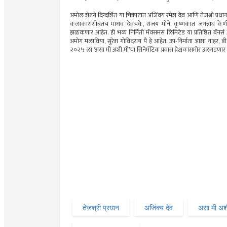
अमोल शेटगे दिग्दर्शित या चित्रपटात अजिंक्य रमेश देव आणि तेजश्री प्र
कलाकारांसोबतच माधव देवचके, संजय मोने, कृष्णकांत जगन्नाथ के
झळकणार आहेत. ही भव्य निर्मिती मॅक्समस लिमिटेड या प्रतिष्ठित बॅनर्स
अमोग मलाविया, सुरेश गोविंदराय पै हे आहेत. उप-निर्माता आशा नाहर, डी ओ
२०२५ ला ‘असा मी अशी मी’चा सिनेमॅटिक प्रवास प्रेक्षकांसमोर उलगडणार
तेजश्री प्रधान
अजिंक्य देव
असा मी अश