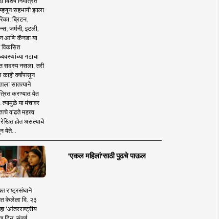
 विशेष निमंत्रित
 म्हणून सहभागी झाला.
िका, ब्रिटन,
न्स, जर्मनी, इटली,
न आणि कॅनडा या
 विकसित
व्यवस्थांच्या गटाचा
त सदस्य नसला, तरी
या काही वर्षांपासून
ताला सातत्याने
त्रित करण्यात येत
 त्यामुळे या मंचावर
ाचे वाढते महत्त्व
रेखित होत असल्याचे
न येते...
'एकल महिलां'साठी पुढचे पाऊल
क्त राष्ट्रसंघाने
ित केलेला दि. २३
हा 'आंतरराष्ट्रीय
ा दिन' संपूर्ण