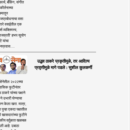
ार्य, बँकिंग, संगीत
कीर्तनाच्या
यमातून
जप्रबोधनाचा वसा
ारे वसईतील एक
श व्यक्तिमत्त्व,
ाजव्रती' हभप सुयोग
े यांचा
प्रवास.....
उद्धव ठाकरे प्रकृतीमुळे, तर आदित्य
प्रवृत्तीमुळे मागे पडले : सुशील कुलकर्णी
सेनेतील २०२२च्या
हासिक फुटीनंतर
व ठाकरे यांच्या पक्षाने
ाने उभारी घेण्याचा
त्न केला खरा. मात्र,
पुन्हा एकदा पक्षातील
 खासदारांच्या फुटीने
कीय वर्तुळात खळबळ
ली आहे. उबाठा