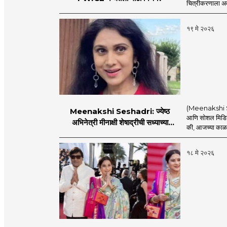
चित्रीकरणाला अव
१९ मे २०२६
(Meenakshi Sesha
Meenakshi Seshadri: ज्येष्ठ
आणि सोशल मिडिया
अभिनेत्री मीनाक्षी शेषाद्रीची सध्याच्या
की, आजच्या काळात
सेलिब्रिटी संस्कृतीवर जोरदार टीका, नेमकं
काय म्हणाली?
१८ मे २०२६