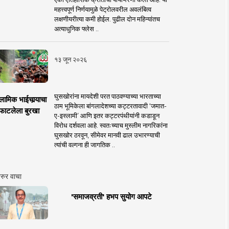
महत्त्वपूर्ण निर्णयामुळे पेट्रोलवरील अवलंबित्व
लक्षणीयरीत्या कमी होईल. पुढील दोन महिन्यांतच
अत्याधुनिक फ्लेस ..
१३ जून २०२६
घुसखोरांना मायदेशी परत पाठवण्याच्या भारताच्या
लामिक भाईचार्‍याचा
ठाम भूमिकेला बांगलादेशच्या कट्टरतावादी ‘जमात-
फाटलेला बुरखा
ए-इस्लामी’ आणि इतर कट्टरपंथीयांनी कडाडून
विरोध दर्शवला आहे. स्वतःच्याच मुस्लीम नागरिकांना
घुसखोर ठरवून, सीमेवर मानवी ढाल उभारण्याची
त्यांची वल्गना ही जागतिक ..
रुर वाचा
'समाजव्रती' हभप सुयोग आपटे