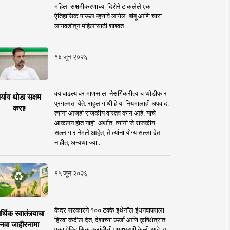
महिला सक्षमीकरणाच्या दिशेने टाकलेले एक
ऐतिहासिक पाऊल म्हणावे लागेल. बांबू आणि चारा
लागवडीतून महिलांसाठी शाश्वत ..
१६ जून २०२६
वय वाढल्यावर माणसाला नैसर्गिकरीत्याच थोडीफार
र्याय थोडा सक्षम
प्रगल्भता येते. राहुल गांधी हे या नियमालाही अपवाद!
करा!
त्यांना आजही राजकीय वास्तव काय आहे, याचे
आकलन होत नाही. अर्थात, त्यांनी जे राजकीय
सल्लागार नेमले आहेत, ते त्यांना योग्य सल्ला देत
नाहीत, अन्यथा ज्या ..
१५ जून २०२६
केंद्र सरकारने १०० टक्के इथेनॉल इंधनवापराला
्थिक स्वातंत्र्याचा
हिरवा कंदील देत, देशाच्या ऊर्जा आणि कृषिक्षेत्रात
नवा जाहीरनामा
एका ऐतिहासिक क्रांतीची पायाभरणी केली आहे. या