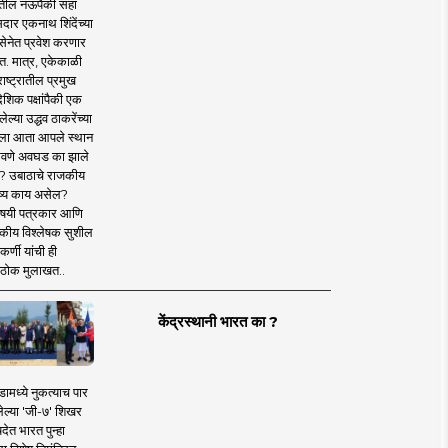
तील नऊपैकी सहा
दार एकनाथ शिंदेंच्या
सेनेत प्रवेश करणार
त. मात्र, एकेकाळी
ाष्ट्रातील प्रमुख
देशिक पक्षांपैकी एक
ल्या उद्धव ठाकरेंच्या
षाला आता आपले स्थान
वणे अवघड का झाले
? उबाठाचे राजकीय
ष्य काय असेल?
िषयी पत्रकार आणि
कीय विश्लेषक सुशील
र्णी यांची ही
ठोक मुलाखत..
केंद्रस्थानी भारत का ?
ामध्ये नुकत्याच पार
ेल्या 'जी-७' शिखर
देत भारत पुन्हा