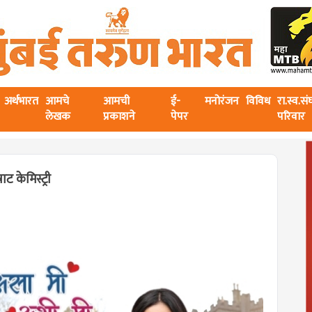
अर्थभारत
आमचे
आमची
ई-
मनोरंजन
विविध
रा.स्व.स
लेखक
प्रकाशने
पेपर
परिवार
ाट केमिस्ट्री