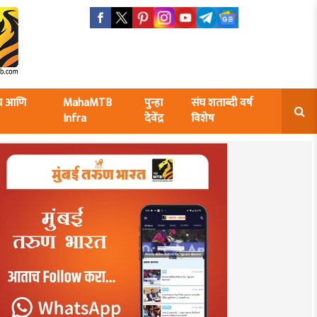
ंघ आणि
MahaMTB
पुन्हा
संघ शताब्दी वर्ष
Infra
देवेंद्र
विशेष