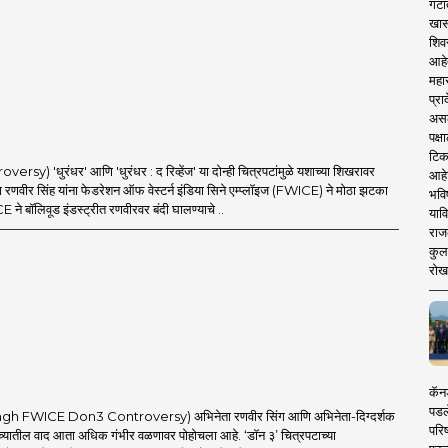
गटा
खास
शिव
आहे
महार
प्रा
असले
पक्
टिक
sy) 'धुरंधर' आणि 'धुरंधर : द रिव्हेंज' या दोन्ही चित्रपटांमुळे यशाच्या शिखरावर
आहे
 रणवीर सिंह यांना फेडरेशन ऑफ वेस्टर्न इंडिया सिने एम्प्लॉइज (FWICE) ने मोठा झटका
भवि
ने बॉलिवूड इंडस्ट्रीत रणवीरवर बंदी घालण्याचे ..
याव
राज
कुलक
रोख
कॅनड
पडल
h FWICE Don3 Controversy) अभिनेता रणवीर सिंग आणि अभिनेता-दिग्दर्शक
परिष
च्यातील वाद आता अधिक गंभीर वळणावर पोहोचला आहे. ‘डॉन ३’ चित्रपटाच्या