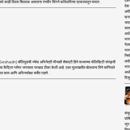
एकदा
घे काही दिवस शिल्लक असताना रणवीर सिंगने कथितरित्या प्रकल्पातून माघार ..
देश
अमेर
फ्रा
जपा
सात
अर्थ
भार
गेल्
भार
निमं
आहे.
dri) बॉलिवूडची ज्येष्ठ अभिनेत्री मीनाक्षी शेषाद्री हिने सध्याच्या सेलिब्रिटी संस्कृती
भारत
 केंद्रित ग्लॅमर जगतावर परखड टीका केली आहे. एका मुलाखतीत बोलताना तिने सांगितले
अधो
 काम आणि अभिनयपेक्षा चर्चेत राहणे ..
दिसू
संयु
घोष
जून 
विधव