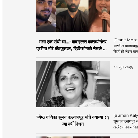
(Pranit More) स्
मला एक संधी द्या...; वादग्रस्त वक्तव्यांनंतर
अश्लील वक्तव्यांम
प्रणित मोरे बॅकफूटवर, व्हिडिओमध्ये नेमकं काय
व्हिडीओ शेअर कर
म्हणाला?
०१ जून २०२६
(Suman Kalyanpu
ज्येष्ठ गायिका सुमन कल्याणपूर यांचे वयाच्या ८९
सुमन कल्याणपूर यां
व्या वर्षी निधन
अखेरचा श्वास घेतला