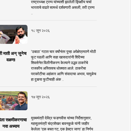
राष्ट्राध्यक्ष ट्रम्प यांच्याशी झालेली द्विपक्षीय चर्चा
भारताचे वाढते सामर्थ दर्शवणारी असली, तरी ट्रम्प
..
१८ जून २०२६
‘उबाठा’ गटात चार वर्षांनंतर पुन्हा अपेक्षेप्रमााणे मोठी
नी माती अन् जुनेच
फूट पडली आणि सहा खासदारांनी शिंदेंच्या
वळण!
शिवसेनेत विलीनीकरण केल्याने उद्धव ठाकरेंचे
राजकीय अस्तित्वच धोक्यात आले. ठाकरेंचा
पराकोटीचा अहंकार आणि संवादाचा अभाव, यामुळेच
हा दुसर्‍या फुटीचाही अंक ..
१७ जून २०२६
मुख्यमंत्री देवेंद्र फडणवीस यांच्या निर्देशानुसार,
िला सक्षमीकरणाचा
महसूलमंत्री चंद्रशेखर बावनकुळे यांनी जाहीर
नवा अध्याय
केलेला ‘एक बचत गट, एक हेक्टर जागा’ हा निर्णय