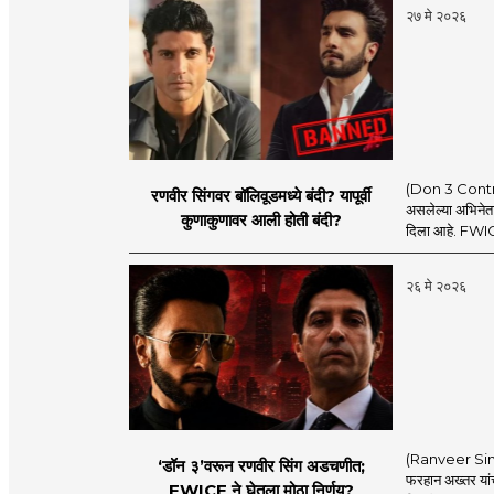
२७ मे २०२६
(Don 3 Controver
रणवीर सिंगवर बॉलिवूडमध्ये बंदी? यापूर्वी
असलेल्या अभिनेता
कुणाकुणावर आली होती बंदी?
दिला आहे. FWICE 
२६ मे २०२६
(Ranveer Sing
‘डॉन ३’वरून रणवीर सिंग अडचणीत;
फरहान अख्तर यां
FWICE ने घेतला मोठा निर्णय?