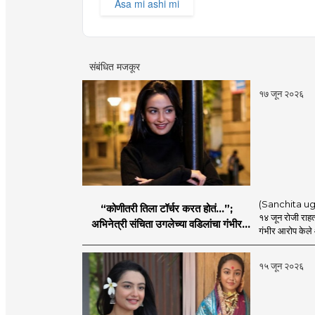
Asa mi ashi mi
संबंधित मजकूर
१७ जून २०२६
(Sanchita ugale
“कोणीतरी तिला टॉर्चर करत होतं...”;
१४ जून रोजी राहत
अभिनेत्री संचिता उगलेच्या वडिलांचा गंभीर
गंभीर आरोप केले आ
आरोप
१५ जून २०२६