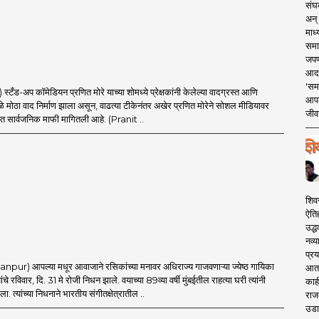
संघक
अन् 
माध्
समा
जपण
आदर्
'सम
टँड-अप कॉमेडियन प्रणित मोरे याच्या शोमध्ये प्रेक्षकांनी केलेल्या वादग्रस्त आणि
आपट
ुळे मोठा वाद निर्माण झाला असून, वाढत्या टीकेनंतर अखेर प्रणित मोरेने सोशल मीडियावर
जीवन
त सार्वजनिक माफी मागितली आहे. (Pranit ..
शिव
ऐति
उद्ध
नव्य
प्रय
r) आपल्या मधूर आवाजाने रसिकांच्या मनावर अधिराज्य गाजवणाऱ्या ज्येष्ठ गायिका
आता 
चे रविवार, दि. 31 मे रोजी निधन झाले. वयाच्या 89व्या वर्षी मुंबईतील राहत्या घरी त्यांनी
काही
. त्यांच्या निधनाने भारतीय संगीतक्षेत्रातील ..
राज
उडा