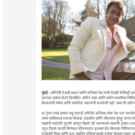
मुंबई :
अभिनेत्री तेजश्री प्रधान आणि अजिंक्य देव यांची वेगळी केमिस्ट्री अ
धरणारा अमोल शेटगे दिग्दर्शित, सचिन नाहर आणि अमोग मलाविया निर्मित ‘
प्रेमकहाणी ग्लॅमर आणि भावनिक वळणांनी सजलेली आहे. ‘असा मी अशी मी’ च
या ट्रेलर मध्ये आपण पाहू शकतो अभिनेते अजिंक्य रमेश देव एक भारती
त्यांचं व्यक्तिमत्त्व एकदम मोकळं, धडाडीचं आणि जीवनाचा पुरेपूर आनंद घे
स्वप्नांनी भरलेली मुलगी म्हणून दिसते जी लंडनमध्ये स्वतःची ट्रॅव्हल एज
उठून दिसते. मराठी सिनेमात पहिल्यांदाच इतक्या ग्रँड स्केलवर चित्रिकर
राजेशाही वैभव आणि इतर अप्रतिम लोकेशन्समुळे प्रत्येक फ्रेमला भन्नाट आं