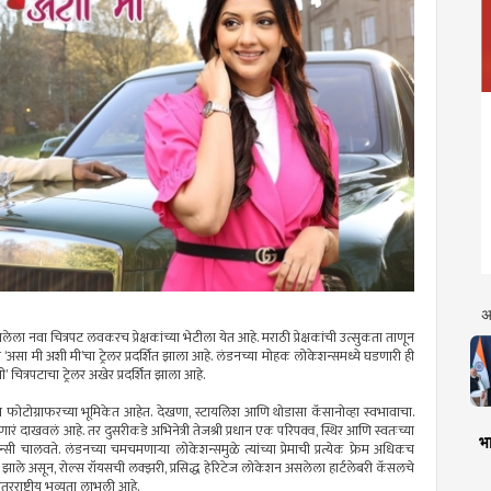
अ
सलेला नवा चित्रपट लवकरच प्रेक्षकांच्या भेटीला येत आहे. मराठी प्रेक्षकांची उत्सुकता ताणून
असा मी अशी मी’चा ट्रेलर प्रदर्शित झाला आहे. लंडनच्या मोहक लोकेशन्समध्ये घडणारी ही
ित्रपटाचा ट्रेलर अखेर प्रदर्शित झाला आहे.
य फोटोग्राफरच्या भूमिकेत आहेत. देखणा, स्टायलिश आणि थोडासा कॅसानोव्हा स्वभावाचा.
णारं दाखवलं आहे. तर दुसरीकडे अभिनेत्री तेजश्री प्रधान एक परिपक्व, स्थिर आणि स्वतःच्या
भा
न्सी चालवते. लंडनच्या चमचमणाऱ्या लोकेशन्समुळे त्यांच्या प्रेमाची प्रत्येक फ्रेम अधिकच
ण झाले असून, रोल्स रॉयसची लक्झरी, प्रसिद्ध हेरिटेज लोकेशन असलेला हार्टलेबरी कॅसलचे
तरराष्ट्रीय भव्यता लाभली आहे.