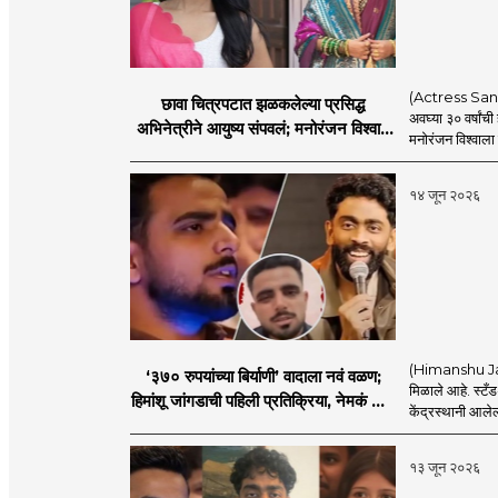
(Actress Sanchi
छावा चित्रपटात झळकलेल्या प्रसिद्ध
अवघ्या ३० वर्षांच
अभिनेत्रीने आयुष्य संपवलं; मनोरंजन विश्वात
मनोरंजन विश्वाला
हळहळ
१४ जून २०२६
(Himanshu Jangd
‘३७० रुपयांच्या बिर्याणी’ वादाला नवं वळण;
मिळाले आहे. स्टँड-
हिमांशू जांगडाची पहिली प्रतिक्रिया, नेमकं काय
केंद्रस्थानी आलेल्
म्हणाला?
१३ जून २०२६