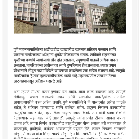
पुणे महानगरपालिकेचा
अलीकडील
काळातील कारभार अतिशय गलथान आणि
सामान्य नागरिकांच्या अपेक्षांना धुळीस
मिळवणारा
असाच. एकीकडे महानगरात
धुळीच्या कणांचे
जागोजागी
ढीग होत असताना, प्रदूषणाची पातळी अधिक वाढत
असताना, नागरिकांच्या आरोग्यावर त्याचे दुष्परिणाम होत असताना, त्यावर उपाय
शोधण्याचे सोडून महापालिकेने
कालपरवा
काढलेला एक आदेश अजबच आहे. त्यामुळे
नागरिकांना ‘हे राम‘ म्हणण्याचीच वेळ आली आहे. महानगरातील
तापमान
गेल्या
आठवड्यापासून अतिशय घसरले आहे.
‘थंडी म्हणते मी...’
चा
प्रत्यय पुणेकर घेत आहेत. आता काळ बदलला आहे. त्यामुळे
थंडीपासून बचाव करण्याचे उपाय आणि साधनांचा वापरदेखील नागरिक
आपापल्यापरीने
करत आहेत.
तथापि
, पुणे महापालिकेने जे
यासंदर्भात
आदेश काढले
आहेत, ते अतिशय हास्यास्पद आणि बालिश असेच. प्रदूषण नियंत्रण कायद्यातील
तरतुदींचा आधार घेत, महापालिका आयुक्त नवल किशोर राम यांनी चक्क शेकोटी
पेटवण्यावर
महानगरात बंदी आणली. त्यामुळे त्यांना प्रचंड टीकेचा सामना करावा
लागत आहे. त्यांचा निर्णय कायद्यातील तरतुदींनुसार योग्य असला, तरी महानगरात जे
वाहनांमुळे, धुळीमुळे,
कर्कश्श
आवाजांमुळे प्रदूषण होते, त्यावर नियंत्रण आणायचे
सोडून, ते करणार्‍यांना शिक्षा द्यायचे सोडून ‘इन
मिन
साडेतीन’ महिने असलेल्या थंडीत