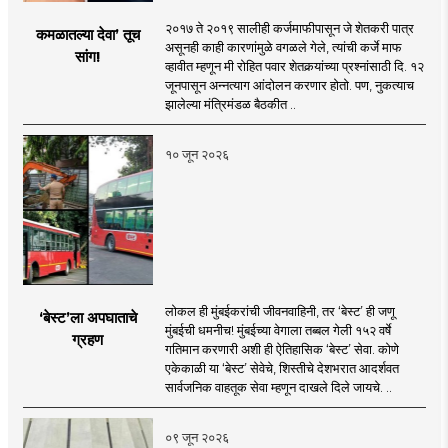
२०१७ ते २०१९ सालीही कर्जमाफीपासून जे शेतकरी पात्र
कमळातल्या देवा’ तूच
असूनही काही कारणांमुळे वगळले गेले, त्यांची कर्जे माफ
सांग!
व्हावीत म्हणून मी रोहित पवार शेतकर्‍यांच्या प्रश्नांसाठी दि. १२
जूनपासून अन्नत्याग आंदोलन करणार होतो. पण, नुकत्याच
झालेल्या मंत्रिमंडळ बैठकीत ..
१० जून २०२६
लोकल ही मुंबईकरांची जीवनवाहिनी, तर ‘बेस्ट’ ही जणू
‘बेस्ट’ला अपघाताचे
मुंबईची धमनीच! मुंबईच्या वेगाला तब्बल गेली १५२ वर्षे
ग्रहण
गतिमान करणारी अशी ही ऐतिहासिक ‘बेस्ट’ सेवा. कोणे
एकेकाळी या ‘बेस्ट’ सेवेचे, शिस्तीचे देशभरात आदर्शवत
सार्वजनिक वाहतूक सेवा म्हणून दाखले दिले जायचे. ..
०९ जून २०२६