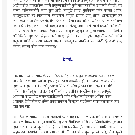
शेकोटी
पेटवणार्‍यांवर
कायद्याचा बडगा
उगारणे
कितपत संयुक्तिक, हे ‘
राम‘च
जाणोत.
अलीकडील
काळातील काही
प्रदूषणवाढीची
पुणे महानगरातील उदाहरणे घेतली, तर
सध्या
रस्तेदुरुस्तीचे
काम सुरू आहे. त्यामुळे प्रचंड धुळीकण हवेत पसरत आहेत.
वाहतूककोंडी
तर नित्याचीच असल्याने, यामुळे होणारे वायू आणि
ध्वनिप्रदूषण
तर
नागरिकांच्या आरोग्यावर नेहमीच विपरीत परिणाम करणारे. याकडे प्रभावी
उपाययोजना
करायचे सोडून, थंडी आली म्हणून शेकोटी पेटवू नका, असे सांगितल्याने अनेकांनी
संताप व्यक्त केला. नवल किशोर राम आयुक्त म्हणून रूजू झाल्यावर नागरिकांना
परिस्थितीत सुधारणा होईल, अशी अपेक्षा होती. मात्र, एकंदरीत शहरातील रस्ते आणि
प्रदूषण आणि वाढत्या समस्या पाहता, आपसूकच नागरिकांच्या ओठी ‘हे राम‘ शब्द
येतात, त्याला कोण काय करणार?
हे पार्थ...
‘
महाभारत’ ज्यांना समजले, त्यांना ‘हे पार्थ...‘ हा संवाद सुरू करण्याच्या प्रवासाबद्दल
उमगले असेल. मात्र, ज्यांना मूळ ‘
महाभारत’च
कळले नाही, ते आजच्या काळात रोज
होणार्‍या महाभारतातील ‘श्रीकृष्ण’ आणि ‘पार्थ’ कोण ही पात्रे शोधत राहतात आणि
कौरवांवर
तोंडसुख घेतात, तर कधी त्यांचे
उदात्तीकरणदेखील
करतात.
त्यामुळे
आजच्या काळातील महाभारतातील पात्रे प्रबोधनापेक्षा मनोरंजनच अधिक करत
असतात, हे
कित्येकदा
अनेक प्रकरणांवरून किंबहुना, घडलेल्या महाभारतावरून स्पष्ट
होत गेले आहे.
आतादेखील समाजात अनेक प्रकारचे प्रसंग महाभारतातील प्रसंगांशी साधर्म्य असणारे
बघायला मिळतात.
यातून
कदाचित, कुणाचे वैयक्तिक आणि सामाजिकदेखील नुकसान
होत असते. त्याचे दूरगामी वाईट परिणामदेखील होत असतात.
तथापि
, आजकाल
महाभारत
घडेपर्यंत
प्रकरणे
ताणण्याची
जी चढाओढ सुरू झाली आहे,
तिच
मुळी