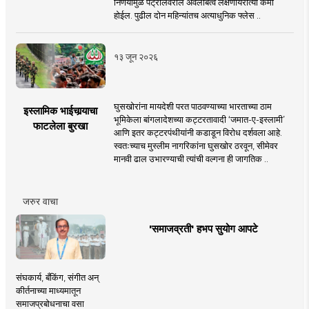
निर्णयामुळे पेट्रोलवरील अवलंबित्व लक्षणीयरीत्या कमी
होईल. पुढील दोन महिन्यांतच अत्याधुनिक फ्लेस ..
१३ जून २०२६
घुसखोरांना मायदेशी परत पाठवण्याच्या भारताच्या ठाम
इस्लामिक भाईचार्‍याचा
भूमिकेला बांगलादेशच्या कट्टरतावादी ‘जमात-ए-इस्लामी’
फाटलेला बुरखा
आणि इतर कट्टरपंथीयांनी कडाडून विरोध दर्शवला आहे.
स्वतःच्याच मुस्लीम नागरिकांना घुसखोर ठरवून, सीमेवर
मानवी ढाल उभारण्याची त्यांची वल्गना ही जागतिक ..
जरुर वाचा
'समाजव्रती' हभप सुयोग आपटे
संघकार्य, बँकिंग, संगीत अन्
कीर्तनाच्या माध्यमातून
समाजप्रबोधनाचा वसा