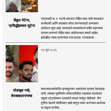
राष्ट्रवादी श. प. गटाचे आमदार रोहित पवार यांचे सरसकट
विठ्ठल भेटेना,
कर्जमाफी आणि सातबारा कोरा करण्यासाठी अन्नत्याग
प्रसिद्धीहव्यास सुटेना
आंदोलन सुरू आहे. सातत्याने माध्यमांमध्ये चर्चेत राहण्याचा
प्रयत्न करणारे रोहित पवार आंदोलनाला बसले आहेत,
हादेखील त्याच प्रयत्नांचा भाव वाटावा. राज्यातल्या ..
१३ जून २०२६
समाजमाध्यमांवरील इन्फ्लुएन्सर असलेल्या प्रसाद वेदपाठक
घोडचूक नव्हे,
यांनी, त्यांच्या गृहनिर्माण सोसायटीतील रस्त्यावर मारलेल्या
बेजबाबदारपणाच!
पांढर्‍या पट्ट्यांवरून उठवलेले वादळ सर्वदूर पोहोचले. जैन
मुनींना चालणे सोयीस्कर व्हावे म्हणून तयार करण्यात आलेल्या
या पांढर्‍या मार्गांवर, ..