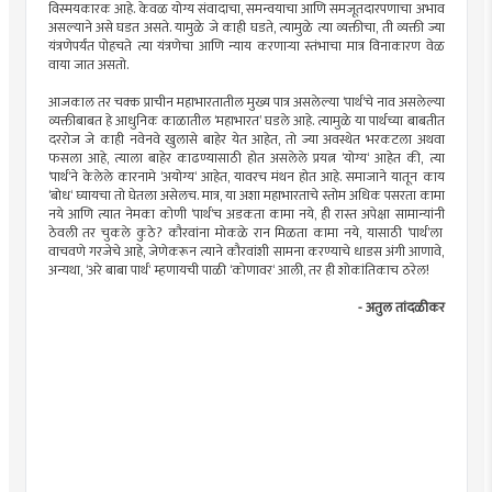
विस्मयकारक
आहे. केवळ योग्य संवादाचा, समन्वयाचा आणि समजूतदारपणाचा अभाव
असल्याने असे घडत असते. यामुळे जे काही घडते, त्यामुळे त्या व्यक्तीचा, ती व्यक्ती ज्या
यंत्रणेपर्यंत पोहचते त्या यंत्रणेचा आणि न्याय करणार्‍या स्तंभाचा मात्र विनाकारण वेळ
वाया जात असतो.
आजकाल तर चक्क प्राचीन महाभारतातील मुख्य पात्र असलेल्या ‘
पार्थ‘चे
नाव असलेल्या
व्यक्तीबाबत हे आधुनिक काळातील ‘महाभारत’ घडले आहे. त्यामुळे या
पार्थच्या
बाबतीत
दररोज जे काही
नवेनवे
खुलासे बाहेर येत आहेत, तो ज्या अवस्थेत
भरकटला
अथवा
फसला आहे, त्याला बाहेर काढण्यासाठी होत असलेले प्रयत्न ‘योग्य‘ आहेत की, त्या
‘
पार्थ‘ने
केलेले
कारनामे
‘अयोग्य‘ आहेत, यावरच मंथन होत आहे. समाजाने
यातून
काय
‘बोध‘ घ्यायचा तो घेतला असेलच. मात्र, या अशा महाभारताचे स्तोम अधिक पसरता कामा
नये आणि त्यात नेमका कोणी ‘
पार्थ‘च
अडकता कामा नये, ही रास्त अपेक्षा
सामान्यांनी
ठेवली तर चुकले कुठे?
कौरवांना
मोकळे
रान
मिळता कामा नये, यासाठी ‘
पार्थ’ला
वाचवणे गरजेचे आहे,
जेणेकरून
त्याने
कौरवांशी
सामना करण्याचे धाडस अंगी आणावे,
अन्यथा, ‘अरे बाबा पार्थ‘ म्हणायची पाळी ‘कोणावर‘ आली, तर ही शोकांतिकाच ठरेल!
- अतुल तांदळीकर