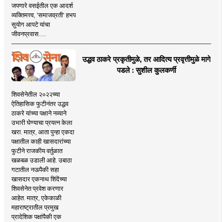
जपणारे वसईतील एक आदर्श
व्यक्तिमत्त्व, 'समाजव्रती' हभप
सुयोग आपटे यांचा
जीवनप्रवास.....
उद्धव ठाकरे प्रकृतीमुळे, तर आदित्य प्रवृत्तीमुळे मागे
पडले : सुशील कुलकर्णी
शिवसेनेतील २०२२च्या
ऐतिहासिक फुटीनंतर उद्धव
ठाकरे यांच्या पक्षाने नव्याने
उभारी घेण्याचा प्रयत्न केला
खरा. मात्र, आता पुन्हा एकदा
पक्षातील काही खासदारांच्या
फुटीने राजकीय वर्तुळात
खळबळ उडाली आहे. उबाठा
गटातील नऊपैकी सहा
खासदार एकनाथ शिंदेंच्या
शिवसेनेत प्रवेश करणार
आहेत. मात्र, एकेकाळी
महाराष्ट्रातील प्रमुख
प्रादेशिक पक्षांपैकी एक