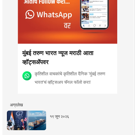
मुंबई तरुण भारत न्यूज मराठी आता
व्हॉट्सॲपवर
कृतिशील वाचकांचे कृतिशील दैनिक 'मुंबई तरुण
भारत'चं व्हॉट्सअप चॅनल फॉलो करा!
अग्रलेख
१९ जून २०२६