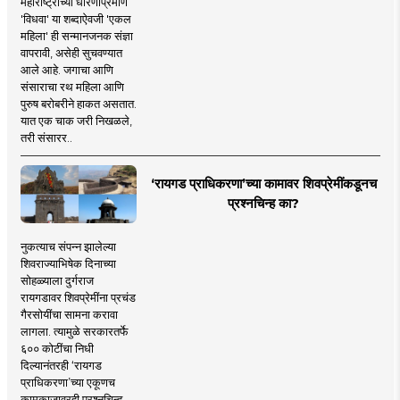
महाराष्ट्राच्या धोरणाप्रमाणे
'विधवा' या शब्दाऐवजी 'एकल
महिला' ही सन्मानजनक संज्ञा
वापरावी, असेही सुचवण्यात
आले आहे. जगाचा आणि
संसाराचा रथ महिला आणि
पुरुष बरोबरीने हाकत असतात.
यात एक चाक जरी निखळले,
तरी संसारर..
‘रायगड प्राधिकरणा’च्या कामावर शिवप्रेमींकडूनच
प्रश्नचिन्ह का?
नुकत्याच संपन्न झालेल्या
शिवराज्याभिषेक दिनाच्या
सोहळ्याला दुर्गराज
रायगडावर शिवप्रेमींना प्रचंड
गैरसोयींचा सामना करावा
लागला. त्यामुळे सरकारतर्फे
६०० कोटींचा निधी
दिल्यानंतरही ‘रायगड
प्राधिकरणा’च्या एकूणच
कामकाजावरही प्रश्नचिन्ह