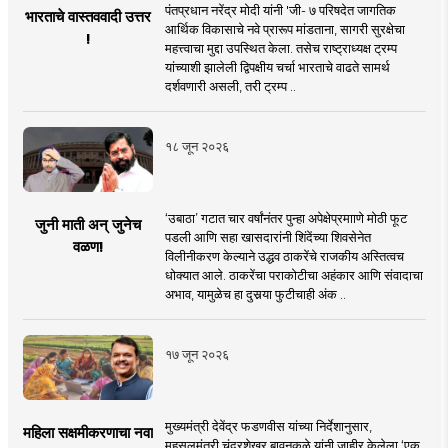
पंतप्रधान नरेंद्र मोदी यांनी 'जी- ७ परिषदेत जागतिक
भारताचे वास्तववादी उत्तर
आर्थिक विकासाचे नवे प्रारूप मांडताना, सागरी सुरक्षेचा
!
महत्त्वाचा मुद्दा उपस्थित केला. तसेच राष्ट्राध्यक्ष ट्रम्प
यांच्याशी झालेली द्विपक्षीय चर्चा भारताचे वाढते सामर्थ
दर्शवणारी असली, तरी ट्रम्प ..
१८ जून २०२६
‘उबाठा’ गटात चार वर्षांनंतर पुन्हा अपेक्षेप्रमााणे मोठी फूट
जुनी माती अन् जुनेच
पडली आणि सहा खासदारांनी शिंदेंच्या शिवसेनेत
वळण!
विलीनीकरण केल्याने उद्धव ठाकरेंचे राजकीय अस्तित्वच
धोक्यात आले. ठाकरेंचा पराकोटीचा अहंकार आणि संवादाचा
अभाव, यामुळेच हा दुसर्‍या फुटीचाही अंक ..
१७ जून २०२६
मुख्यमंत्री देवेंद्र फडणवीस यांच्या निर्देशानुसार,
महिला सक्षमीकरणाचा नवा
महसूलमंत्री चंद्रशेखर बावनकुळे यांनी जाहीर केलेला ‘एक