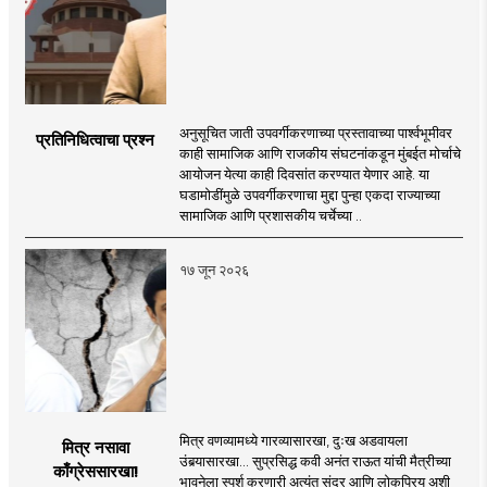
अनुसूचित जाती उपवर्गीकरणाच्या प्रस्तावाच्या पार्श्वभूमीवर
प्रतिनिधित्वाचा प्रश्न
काही सामाजिक आणि राजकीय संघटनांकडून मुंबईत मोर्चाचे
आयोजन येत्या काही दिवसांत करण्यात येणार आहे. या
घडामोडींमुळे उपवर्गीकरणाचा मुद्दा पुन्हा एकदा राज्याच्या
सामाजिक आणि प्रशासकीय चर्चेच्या ..
१७ जून २०२६
मित्र वणव्यामध्ये गारव्यासारखा, दुःख अडवायला
मित्र नसावा
उंबर्‍यासारखा... सुप्रसिद्ध कवी अनंत राऊत यांची मैत्रीच्या
काँग्रेससारखा!
भावनेला स्पर्श करणारी अत्यंत सुंदर आणि लोकप्रिय अशी