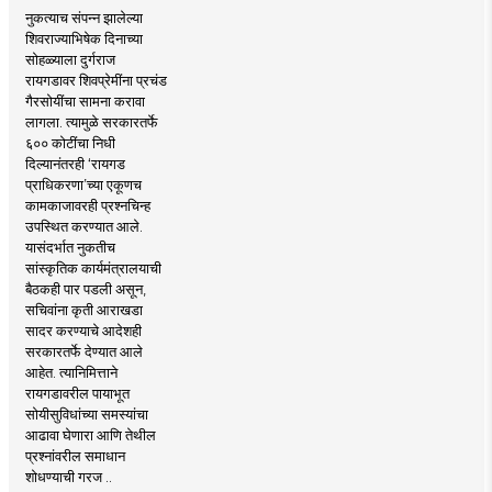
नुकत्याच संपन्न झालेल्या
शिवराज्याभिषेक दिनाच्या
सोहळ्याला दुर्गराज
रायगडावर शिवप्रेमींना प्रचंड
गैरसोयींचा सामना करावा
लागला. त्यामुळे सरकारतर्फे
६०० कोटींचा निधी
दिल्यानंतरही ‘रायगड
प्राधिकरणा’च्या एकूणच
कामकाजावरही प्रश्नचिन्ह
उपस्थित करण्यात आले.
यासंदर्भात नुकतीच
सांस्कृतिक कार्यमंत्रालयाची
बैठकही पार पडली असून,
सचिवांना कृती आराखडा
सादर करण्याचे आदेशही
सरकारतर्फे देण्यात आले
आहेत. त्यानिमित्ताने
रायगडावरील पायाभूत
सोयीसुविधांच्या समस्यांचा
आढावा घेणारा आणि तेथील
प्रश्नांवरील समाधान
शोधण्याची गरज ..