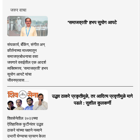
जरुर वाचा
'समाजव्रती' हभप सुयोग आपटे
संघकार्य, बँकिंग, संगीत अन्
कीर्तनाच्या माध्यमातून
समाजप्रबोधनाचा वसा
जपणारे वसईतील एक आदर्श
व्यक्तिमत्त्व, 'समाजव्रती' हभप
सुयोग आपटे यांचा
जीवनप्रवास.....
उद्धव ठाकरे प्रकृतीमुळे, तर आदित्य प्रवृत्तीमुळे मागे
पडले : सुशील कुलकर्णी
शिवसेनेतील २०२२च्या
ऐतिहासिक फुटीनंतर उद्धव
ठाकरे यांच्या पक्षाने नव्याने
उभारी घेण्याचा प्रयत्न केला