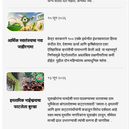
योग्य सल्ला देत नाहीत, अन्यथा ज्या ..
१५ जून २०२६
केंद्र सरकारने १०० टक्के इथेनॉल इंधनवापराला हिरवा
आर्थिक स्वातंत्र्याचा नवा
कंदील देत, देशाच्या ऊर्जा आणि कृषिक्षेत्रात एका
जाहीरनामा
ऐतिहासिक क्रांतीची पायाभरणी केली आहे. या महत्त्वपूर्ण
निर्णयामुळे पेट्रोलवरील अवलंबित्व लक्षणीयरीत्या कमी
होईल. पुढील दोन महिन्यांतच अत्याधुनिक फ्लेस ..
१३ जून २०२६
घुसखोरांना मायदेशी परत पाठवण्याच्या भारताच्या ठाम
इस्लामिक भाईचार्‍याचा
भूमिकेला बांगलादेशच्या कट्टरतावादी ‘जमात-ए-इस्लामी’
फाटलेला बुरखा
आणि इतर कट्टरपंथीयांनी कडाडून विरोध दर्शवला आहे.
स्वतःच्याच मुस्लीम नागरिकांना घुसखोर ठरवून, सीमेवर
मानवी ढाल उभारण्याची त्यांची वल्गना ही जागतिक ..