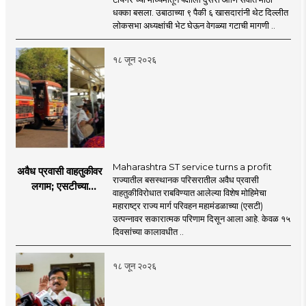
ठाकरेंच्या नेतृत्वावरच
धक्का बसला. उबाठाच्या ९ पैकी ६ खासदारांनी थेट दिल्लीत
प्रश्नचिन्ह? ठाकरे ब्रँड
लोकसभा अध्यक्षांची भेट घेऊन वेगळ्या गटाची मागणी ..
नेमका कुठे चुकला?
१८ जून २०२६
Maharashtra ST service turns a profit
अवैध प्रवासी वाहतुकीवर
राज्यातील बसस्थानक परिसरातील अवैध प्रवासी
लगाम; एसटीच्या
वाहतुकीविरोधात राबविण्यात आलेल्या विशेष मोहिमेचा
उत्पन्नात १५ दिवसांत
महाराष्ट्र राज्य मार्ग परिवहन महामंडळाच्या (एसटी)
४३.८३ कोटींची वाढ!
उत्पन्नावर सकारात्मक परिणाम दिसून आला आहे. केवळ १५
दिवसांच्या कालावधीत ..
१८ जून २०२६