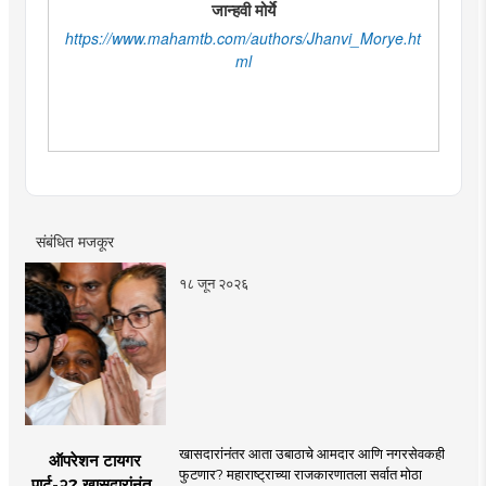
जान्हवी मोर्ये
https://www.mahamtb.com/authors/Jhanvi_Morye.ht
ml
संबंधित मजकूर
१८ जून २०२६
खासदारांनंतर आता उबाठाचे आमदार आणि नगरसेवकही
ऑपरेशन टायगर
फुटणार? महाराष्ट्राच्या राजकारणातला सर्वात मोठा
पार्ट-२? खासदारांनंतर