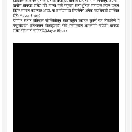
डोंबिवली शहर मध्यवर्ती शाखेत खासदार डॉ. श्रीकांत शिंदे यांच्या माध्यमातून, कल्याण
ग्रामीण आमदार राजेश मोरे यांच्या हस्ते मयूरला अत्याधुनिक सायकल प्रदान करून
विशेष सन्मान करण्यात आला. या कार्यक्रमाला शिवसेनेचे अनेक पदाधिकारी उपस्थित
होते.(Mayur Bhoir)
दरम्यान अत्यंत प्रतिकूल परिस्थितीतून आंतरराष्ट्रीय स्तरावर सुवर्ण यश मिळविणे हे
मयूरसारख्या प्रतिभावान खेळाडूंसाठी मोठे प्रेरणास्थान असल्याचे यावेळी आमदार
राजेश मोरे यांनी सांगितले.(Mayur Bhoir)