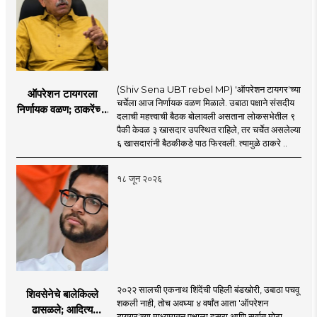
(Shiv Sena UBT rebel MP) 'ऑपरेशन टायगर'च्या
ऑपरेशन टायगरला
चर्चेला आज निर्णायक वळण मिळाले. उबाठा पक्षाने संसदीय
निर्णायक वळण; ठाकरेंच्या
दलाची महत्त्वाची बैठक बोलावली असताना लोकसभेतील ९
बैठकीला ६ खासदार
पैकी केवळ ३ खासदार उपस्थित राहिले, तर चर्चेत असलेल्या
गैरहजर, थेट शिंदे सेनेत
६ खासदारांनी बैठकीकडे पाठ फिरवली. त्यामुळे ठाकरे ..
विलीन होण्याचा प्रस्ताव?
१८ जून २०२६
२०२२ सालची एकनाथ शिंदेंची पहिली बंडखोरी, उबाठा पचवू
शिवसेनेचे बालेकिल्ले
शकली नाही, तोच अवघ्या ४ वर्षांत आता 'ऑपरेशन
ढासळले; आदित्य
टायगर'च्या माध्यमातून पक्षाला दुसरा आणि सर्वात मोठा