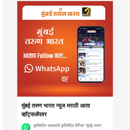
मुंबई तरुण भारत न्यूज मराठी आता
व्हॉट्सॲपवर
कृतिशील वाचकांचे कृतिशील दैनिक 'मुंबई तरुण