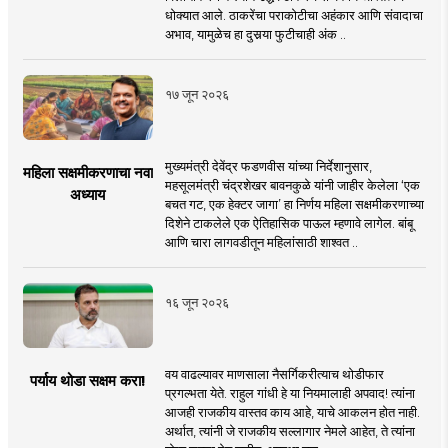
धोक्यात आले. ठाकरेंचा पराकोटीचा अहंकार आणि संवादाचा
अभाव, यामुळेच हा दुसर्‍या फुटीचाही अंक ..
१७ जून २०२६
मुख्यमंत्री देवेंद्र फडणवीस यांच्या निर्देशानुसार,
महिला सक्षमीकरणाचा नवा
महसूलमंत्री चंद्रशेखर बावनकुळे यांनी जाहीर केलेला ‘एक
अध्याय
बचत गट, एक हेक्टर जागा’ हा निर्णय महिला सक्षमीकरणाच्या
दिशेने टाकलेले एक ऐतिहासिक पाऊल म्हणावे लागेल. बांबू
आणि चारा लागवडीतून महिलांसाठी शाश्वत ..
१६ जून २०२६
वय वाढल्यावर माणसाला नैसर्गिकरीत्याच थोडीफार
पर्याय थोडा सक्षम करा!
प्रगल्भता येते. राहुल गांधी हे या नियमालाही अपवाद! त्यांना
आजही राजकीय वास्तव काय आहे, याचे आकलन होत नाही.
अर्थात, त्यांनी जे राजकीय सल्लागार नेमले आहेत, ते त्यांना