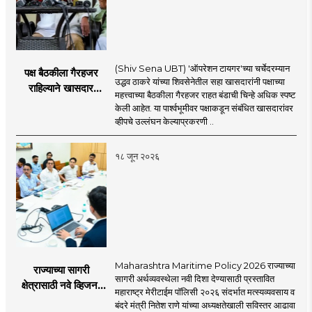
(Shiv Sena UBT) 'ऑपरेशन टायगर'च्या चर्चेदरम्यान
पक्ष बैठकीला गैरहजर
उद्धव ठाकरे यांच्या शिवसेनेतील सहा खासदारांनी पक्षाच्या
राहिल्याने खासदार
महत्त्वाच्या बैठकीला गैरहजर राहत बंडाची चिन्हे अधिक स्पष्ट
अपात्र ठरू शकतात का?
केली आहेत. या पार्श्वभूमीवर पक्षाकडून संबंधित खासदारांवर
व्हीप आणि कायदा नेमकं
व्हीपचे उल्लंघन केल्याप्रकरणी ..
काय सांगतो?
१८ जून २०२६
Maharashtra Maritime Policy 2026 राज्याच्या
राज्याच्या सागरी
सागरी अर्थव्यवस्थेला नवी दिशा देण्यासाठी प्रस्तावित
क्षेत्रासाठी नवे व्हिजन;
महाराष्ट्र मेरीटाईम पॉलिसी २०२६ संदर्भात मत्स्यव्यवसाय व
'महाराष्ट्र मेरीटाईम
बंदरे मंत्री नितेश राणे यांच्या अध्यक्षतेखाली सविस्तर आढावा