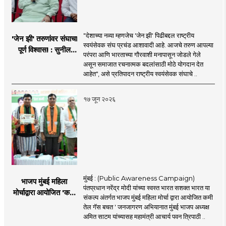
"देशाच्या नव्या म्हणजेच 'जेन झी' पिढीबद्दल राष्ट्रीय
'जेन झी' तरुणांवर संघाचा
स्वयंसेवक संघ प्रचंड आशावादी आहे. आजचे तरुण आपल्या
पूर्ण विश्वास! : सुनील
परंपरा आणि भारताच्या गौरवाशी मनापासून जोडले गेले
आंबेकर
असून समाजात रचनात्मक बदलांसाठी मोठे योगदान देत
आहेत", असे प्रतिपादन राष्ट्रीय स्वयंसेवक संघाचे ..
१७ जून २०२६
मुंबई : (Public Awareness Campaign)
भाजप मुंबई महिला
पंतप्रधान नरेंद्र मोदी यांच्या स्वस्त भारत सशक्त भारत या
मोर्चाद्वारा आयोजित 'कमी
संकल्प अंतर्गत भाजप मुंबई महिला मोर्चा द्वारा आयोजित कमी
तेल गॅस बचत ' उपक्रम
तेल गॅस बचत ' जनजागरण अभियानात मुंबई भाजप अध्यक्ष
अमित साटम यांच्यासह महामंत्री आचार्य पवन त्रिपाठी ..