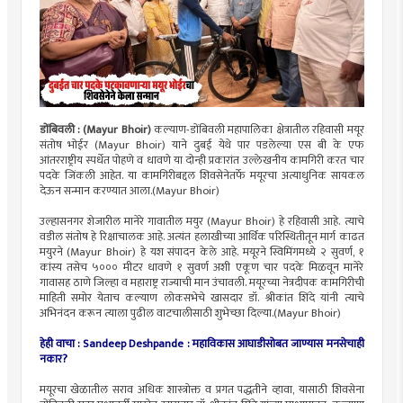
डोंबिवली : (Mayur Bhoir)
कल्याण-डोंबिवली महापालिका क्षेत्रातील रहिवासी मयूर
संतोष भोईर (Mayur Bhoir) याने दुबई येथे पार पडलेल्या एस बी के एफ
आंतरराष्ट्रीय स्पर्धेत पोहणे व धावणे या दोन्ही प्रकारांत उल्लेखनीय कामगिरी करत चार
पदके जिंकली आहेत. या कामगिरीबद्दल शिवसेनेतर्फे मयूरचा अत्याधुनिक सायकल
देऊन सन्मान करण्यात आला.(Mayur Bhoir)
उल्हासनगर शेजारील मानेरे गावातील मयुर (Mayur Bhoir) हे रहिवासी आहे. त्याचे
वडील संतोष हे रिक्षाचालक आहे. अत्यंत हलाखीच्या आर्थिक परिस्थितीतून मार्ग काढत
मयुरने (Mayur Bhoir) हे यश संपादन केले आहे. मयूरने स्विमिंगमध्ये २ सुवर्ण, १
कांस्य तसेच ५००० मीटर धावणे १ सुवर्ण अशी एकूण चार पदके मिळवून मानेरे
गावासह ठाणे जिल्हा व महाराष्ट्र राज्याची मान उंचावली. मयूरच्या नेत्रदीपक कामगिरीची
माहिती समोर येताच कल्याण लोकसभेचे खासदार डॉ. श्रीकांत शिंदे यांनी त्याचे
अभिनंदन करून त्याला पुढील वाटचालीसाठी शुभेच्छा दिल्या.(Mayur Bhoir)
हेही वाचा :
Sandeep Deshpande : महाविकास आघाडीसोबत जाण्यास मनसेचाही
नकार?
मयूरचा खेळातील सराव अधिक शास्त्रोक्त व प्रगत पद्धतीने व्हावा, यासाठी शिवसेना