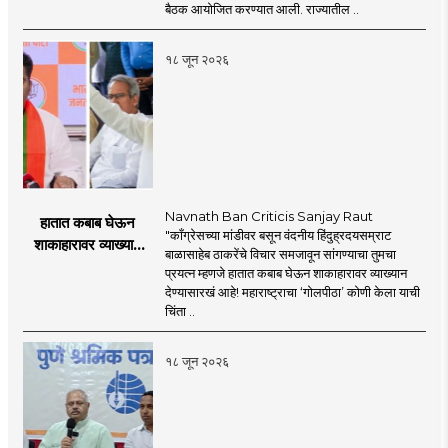
पॉलिसी २०२६'चा
बैठक आयोजित करण्यात आली. राज्यातील ..
प्रस्ताव
१८ जून २०२६
Navnath Ban Criticis Sanjay Raut
हातात कबाब घेऊन
"काँग्रेसच्या मांडीवर बसून वंदनीय हिंदुह्रदयसम्राट
शाकाहारावर व्याख्यान
बाळासाहेब ठाकरेंचे विचार समजावून सांगण्याचा तुमचा
देण्यासारखा राऊत यांचा
प्रयत्न म्हणजे हातात कबाब घेऊन शाकाहारावर व्याख्यान
प्रयत्न - नवनाथ बन
देण्यासारखं आहे! महाराष्ट्राचा ‘गोलपीठा’ कोणी केला याची
चिंता ..
१८ जून २०२६