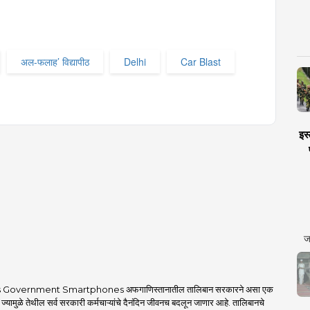
अल-फलाह’ विद्यापीठ
Delhi
Car Blast
इस्
ज
 Government Smartphones अफगाणिस्तानातील तालिबान सरकारने असा एक
 ज्यामुळे तेथील सर्व सरकारी कर्मचाऱ्यांचे दैनंदिन जीवनच बदलून जाणार आहे. तालिबानचे