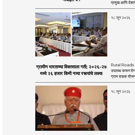
प्रमुख आणि देशाचे
१८ जून २०२६
Rural Roads Indi
ग्रामीण भारताच्या विकासाला गती; २०२६-२७
उपलब्ध करून देण्
मध्ये २६ हजार किमी नव्या रस्त्यांचे लक्ष्य!
ग्राम सडक योजना 
१८ जून २०२६