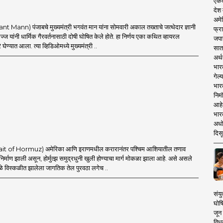
एकदा
देश
अमेर
t Mann) पंजाबचे मुख्यमंत्री भगवंत मान यांना सोमवारी अकाल तख्ताचे जत्थेदार ज्ञानी
फ्रा
ज यांनी धार्मिक गैरवर्तनासाठी दोषी घोषित केले होते. हा निर्णय एका कथित व्हायरल
जपा
घेण्यात आला. त्या व्हिडिओमध्ये मुख्यमंत्री ..
सात
अर्थ
भार
गेल्
भार
निमं
आहे.
भारत
अधो
दिसू
Strait of Hormuz) अमेरिका आणि इराणमधील करारानंतर पश्चिम आशियातील तणाव
 निर्माण झाली असून, होर्मुत्झ समुद्रधुनी खुली होण्याचा मार्ग मोकळा झाला आहे. असे असले
ामुळे विस्कळीत झालेला जागतिक तेल पुरवठा लगेच ..
संयु
घोष
जून 
विधव