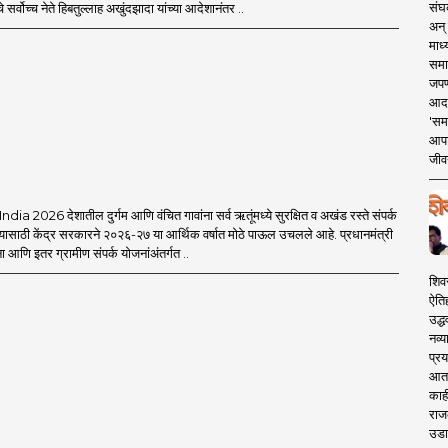
संघक
 सर्वोच्च नेते हिबतुल्लाह अखुंदझादा यांच्या आदेशानंतर ..
अन् 
माध्
समा
जपण
आदर्
'सम
आपट
जीवन
a 2026 देशातील दुर्गम आणि वंचित गावांना सर्व ऋतूंमध्ये सुरक्षित व अखंड रस्ते संपर्क
यासाठी केंद्र सरकारने २०२६-२७ या आर्थिक वर्षात मोठे पाऊल उचलले आहे. प्रधानमंत्री
आणि इतर ग्रामीण संपर्क योजनांअंतर्गत ..
शिव
ऐति
उद्ध
नव्य
प्रय
आता 
काही
राज
उडा