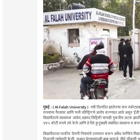
मुंबई : ( Al-Falah University )
नवी दिल्लीत झालेल्या कार स्फोटप्र
रुपयांचा गैरवापर आणि ‘मनी लॉण्ड्रिंग’चे आरोप करण्यात आले असून ‘ईडी’ 
विद्यापीठाचे संस्थापक जावेद अहमद सिद्दिकी यांनाही नुकतीच अटक झाली अस
४१५ कोटी रुपये उभे केले आणि हे पैसे कुटुंबाशी संबंधित संस्थांना व कंप
विद्यापीठाला परकीय देणगी नियमांचे उल्लंघन करून अवैध फण्डिंग मिळाल
ठिकाणी छापेमारी केली. लक्षात घेण्यासारखी बाब म्हणजे, दीर्घ चौकशी आ