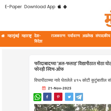
E-Paper
Download App
महामुंबई
महाराष्ट्र
देश-
राजकारण
पर्यावरण
अग्रलेख
संपादकीय
विदेश
फरिदाबादच्या ‘अल-फलाह’ विद्यापीठात मोठा घोटाळा
फोनही स्विच-ऑफ
विघापीठाच्या नावे घेतलेले ४१५ कोटी कुटुंबातील स
21-Nov-2025
WhatsApp