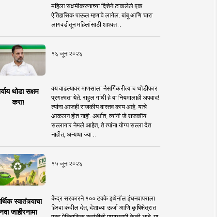
महिला सक्षमीकरणाच्या दिशेने टाकलेले एक
ऐतिहासिक पाऊल म्हणावे लागेल. बांबू आणि चारा
लागवडीतून महिलांसाठी शाश्वत ..
१६ जून २०२६
वय वाढल्यावर माणसाला नैसर्गिकरीत्याच थोडीफार
र्याय थोडा सक्षम
प्रगल्भता येते. राहुल गांधी हे या नियमालाही अपवाद!
करा!
त्यांना आजही राजकीय वास्तव काय आहे, याचे
आकलन होत नाही. अर्थात, त्यांनी जे राजकीय
सल्लागार नेमले आहेत, ते त्यांना योग्य सल्ला देत
नाहीत, अन्यथा ज्या ..
१५ जून २०२६
केंद्र सरकारने १०० टक्के इथेनॉल इंधनवापराला
्थिक स्वातंत्र्याचा
हिरवा कंदील देत, देशाच्या ऊर्जा आणि कृषिक्षेत्रात
नवा जाहीरनामा
एका ऐतिहासिक क्रांतीची पायाभरणी केली आहे. या