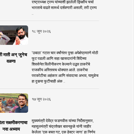
राष्ट्राध्यक्ष ट्रम्प यांच्याशी झालेली द्विपक्षीय चर्चा
भारताचे वाढते सामर्थ दर्शवणारी असली, तरी ट्रम्प
..
१८ जून २०२६
‘उबाठा’ गटात चार वर्षांनंतर पुन्हा अपेक्षेप्रमााणे मोठी
नी माती अन् जुनेच
फूट पडली आणि सहा खासदारांनी शिंदेंच्या
वळण!
शिवसेनेत विलीनीकरण केल्याने उद्धव ठाकरेंचे
राजकीय अस्तित्वच धोक्यात आले. ठाकरेंचा
पराकोटीचा अहंकार आणि संवादाचा अभाव, यामुळेच
हा दुसर्‍या फुटीचाही अंक ..
१७ जून २०२६
मुख्यमंत्री देवेंद्र फडणवीस यांच्या निर्देशानुसार,
िला सक्षमीकरणाचा
महसूलमंत्री चंद्रशेखर बावनकुळे यांनी जाहीर
नवा अध्याय
केलेला ‘एक बचत गट, एक हेक्टर जागा’ हा निर्णय