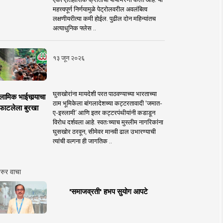
महत्त्वपूर्ण निर्णयामुळे पेट्रोलवरील अवलंबित्व
लक्षणीयरीत्या कमी होईल. पुढील दोन महिन्यांतच
अत्याधुनिक फ्लेस ..
१३ जून २०२६
घुसखोरांना मायदेशी परत पाठवण्याच्या भारताच्या
लामिक भाईचार्‍याचा
ठाम भूमिकेला बांगलादेशच्या कट्टरतावादी ‘जमात-
फाटलेला बुरखा
ए-इस्लामी’ आणि इतर कट्टरपंथीयांनी कडाडून
विरोध दर्शवला आहे. स्वतःच्याच मुस्लीम नागरिकांना
घुसखोर ठरवून, सीमेवर मानवी ढाल उभारण्याची
त्यांची वल्गना ही जागतिक ..
रुर वाचा
'समाजव्रती' हभप सुयोग आपटे