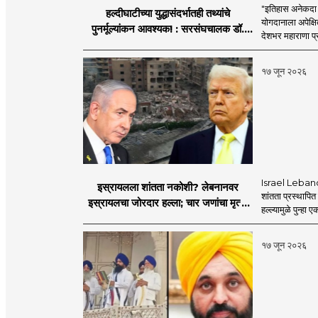
"इतिहास अनेकदा सत
हल्दीघाटीच्या युद्धासंदर्भातही तथ्यांचे
योगदानाला अपेक्षि
पुनर्मूल्यांकन आवश्यक! : सरसंघचालक डॉ.
देशभर महाराणा प्र
मोहनजी भागवत
१७ जून २०२६
Israel Lebanon 
इस्रायलला शांतता नकोशी? लेबनानवर
शांतता प्रस्थापि
इस्रायलचा जोरदार हल्ला; चार जणांचा मृत्यू,
हल्ल्यामुळे पुन्हा 
इराण-अमेरिकेत आरोप-प्रत्यारोप
१७ जून २०२६