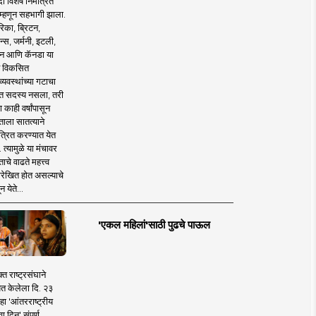
 विशेष निमंत्रित
 म्हणून सहभागी झाला.
िका, ब्रिटन,
न्स, जर्मनी, इटली,
न आणि कॅनडा या
 विकसित
व्यवस्थांच्या गटाचा
त सदस्य नसला, तरी
या काही वर्षांपासून
ताला सातत्याने
त्रित करण्यात येत
 त्यामुळे या मंचावर
ाचे वाढते महत्त्व
रेखित होत असल्याचे
न येते...
'एकल महिलां'साठी पुढचे पाऊल
क्त राष्ट्रसंघाने
ित केलेला दि. २३
हा 'आंतरराष्ट्रीय
ा दिन' संपूर्ण