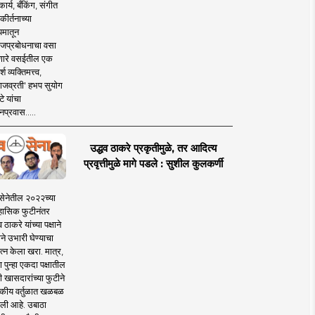
ार्य, बँकिंग, संगीत
कीर्तनाच्या
यमातून
जप्रबोधनाचा वसा
ारे वसईतील एक
श व्यक्तिमत्त्व,
ाजव्रती' हभप सुयोग
े यांचा
प्रवास.....
उद्धव ठाकरे प्रकृतीमुळे, तर आदित्य
प्रवृत्तीमुळे मागे पडले : सुशील कुलकर्णी
सेनेतील २०२२च्या
हासिक फुटीनंतर
व ठाकरे यांच्या पक्षाने
ाने उभारी घेण्याचा
त्न केला खरा. मात्र,
पुन्हा एकदा पक्षातील
 खासदारांच्या फुटीने
कीय वर्तुळात खळबळ
ली आहे. उबाठा