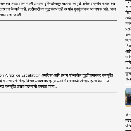
गटा
्तेच्या जवळ राहणाऱ्यांनी आपल्या दृष्टिकोनातून मांडला, त्यामुळे अनेक राष्ट्रीय नायकांच्या
खास
त स्थान मिळाले नाही. हल्दीघाटीच्या युद्धासंदर्भातही तथ्यांचे पुनर्मूल्यांकन आवश्यक आहे. आज
शिव
ताप यांची जयंती ..
आहे
महार
प्रा
असले
पक्
टिक
आहे
भवि
याव
राज
कुलक
Airstrike Escalation अमेरिका आणि इराण यांच्यातील युद्धविरामानंतर मध्यपूर्वेत
रोख
त होत असल्याचे चित्र दिसत असतानाच इस्रायलने लेबनानमध्ये जोरदार हल्ला केला. या
एकदा मध्यपूर्वेत तणाव वाढण्याची शक्यता व्यक्त ..
कॅनड
पडल
परिष