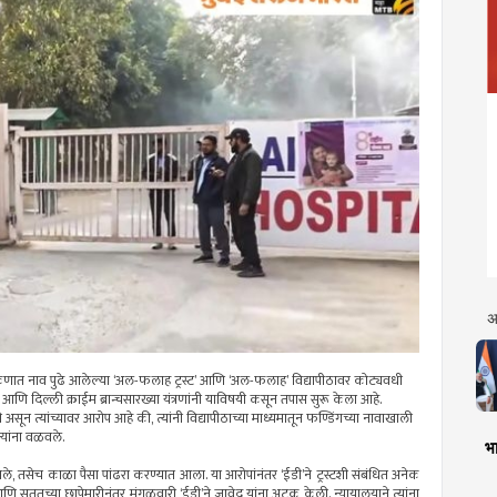
अ
कणात नाव पुढे आलेल्या ‘अल-फलाह ट्रस्ट’ आणि ‘अल-फलाह’ विद्यापीठावर कोट्यवधी
आणि दिल्ली क्राईम ब्रान्चसारख्या यंत्रणांनी याविषयी कसून तपास सुरू केला आहे.
ून त्यांच्यावर आरोप आहे की, त्यांनी विद्यापीठाच्या माध्यमातून फण्डिंगच्या नावाखाली
न्यांना वळवले.
भा
े, तसेच काळा पैसा पांढरा करण्यात आला. या आरोपांनंतर ‘ईडी’ने ट्रस्टशी संबंधित अनेक
णि सततच्या छापेमारीनंतर मंगळवारी ‘ईडी’ने जावेद यांना अटक केली. न्यायालयाने त्यांना