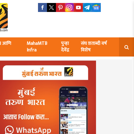
ंघ आणि
MahaMTB
पुन्हा
संघ शताब्दी वर्ष
Infra
देवेंद्र
विशेष