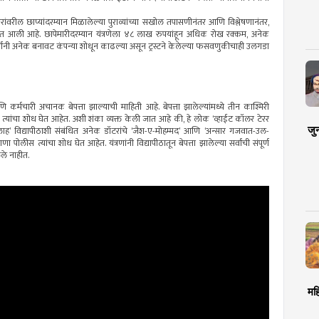
ंवरील छाप्यांदरम्यान मिळालेल्या पुराव्यांच्या सखोल तपासणीनंतर आणि विश्लेषणानंतर,
यात आली आहे. छापेमारीदरम्यान यंत्रणेला ४८ लाख रुपयांहून अधिक रोख रक्कम, अनेक
ंनी अनेक बनावट कंपन्या शोधून काढल्या असून ट्रस्टने केलेल्या फसवणुकीचाही उलगडा
कर्मचारी अचानक बेपत्ता झाल्याची माहिती आहे. बेपत्ता झालेल्यांमध्ये तीन काश्मिरी
 त्यांचा शोध घेत आहेत. अशी शंका व्यक्त केली जात आहे की, हे लोक ‘व्हाईट कॉलर टेरर
जु
 विद्यापीठाशी संबंधित अनेक डॉटरांचे ‘जैश-ए-मोहम्मद’ आणि ‘अन्सार गजवात-उल-
पोलीस त्यांचा शोध घेत आहेत. यंत्रणांनी विद्यापीठातून बेपत्ता झालेल्या सर्वांची संपूर्ण
ले नाहीत.
मह