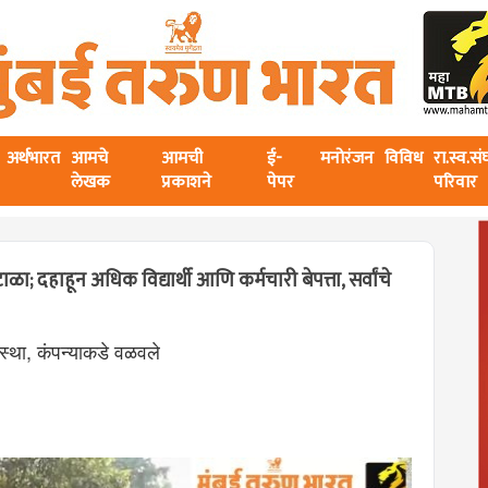
अर्थभारत
आमचे
आमची
ई-
मनोरंजन
विविध
रा.स्व.स
लेखक
प्रकाशने
पेपर
परिवार
; दहाहून अधिक विद्यार्थी आणि कर्मचारी बेपत्ता, सर्वांचे
ंस्था, कंपन्याकडे वळवले