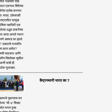
तील नऊपैकी सहा
दार एकनाथ शिंदेंच्या
सेनेत प्रवेश करणार
त. मात्र, एकेकाळी
ाष्ट्रातील प्रमुख
देशिक पक्षांपैकी एक
ल्या उद्धव ठाकरेंच्या
षाला आता आपले स्थान
वणे अवघड का झाले
? उबाठाचे राजकीय
ष्य काय असेल?
िषयी पत्रकार आणि
कीय विश्लेषक सुशील
र्णी यांची ही
ठोक मुलाखत..
केंद्रस्थानी भारत का ?
ामध्ये नुकत्याच पार
ेल्या 'जी-७' शिखर
देत भारत पुन्हा