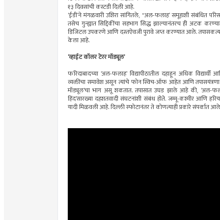
१३ दिवसांची कस्टडी दिली आहे.
‘ईडी’ने मंगळवारी उशिरा सांगितले, "अल-फलाह’ समूहाशी संबंधित परिसरा
तसेच गुन्ह्यात सिद्दिकींचा सहभाग सिद्ध झाल्यानंतरच ही अटक करण्
डिजिटल उपकरणे आणि दस्तऐवजी पुरावे जप्त करण्यात आले. तपासकर्त्या
केला आहे.
‘व्हाईट कॉलर टेरर मॉड्यूल’
फरिदाबादच्या ‘अल-फलाह’ विद्यापीठातील दहाहून अधिक विद्यार्थी आणि 
व्यक्तींचा समावेश असून त्यांचे फोन स्विच-ऑफ आहेत आणि तपासयंत्रणा
मॉड्यूल’चा भाग असू शकतात. तपासात उघड झाले आहे की, ‘अल-फलाह’
हिंद’सारख्या दहशतवादी संघटनांशी संबंध होते. जम्मू-कश्मीर आणि हरियाणा 
यादी मिळवली आहे. दिल्ली स्फोटानंतर ते कोणत्याही प्रकारे संपर्कात आले