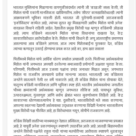
भारतात मुस्लिमांना मिळणार्‍या वागणुकीसंदर्भात त्यांनी जी ‘काळजी’ व्यक्त केली, ती
मिशेल यांची एकांगी मानसिकता दर्शविणारीच. तसेच ‘सीएए’ कायद्याविरोधातही त्यांनी
आक्रमकपणे भूमिका मांडली होती. भारतात जी पुरोगामी-डाव्यांची अराजकवादी
‘इकोसिस्टम’ कार्यरत आहे, त्यांच्या सुरात सूर मिसळणारी अशीच मिशेल यांची अनेक
वादग्रस्त विधाने राहिली आहेत. देशातील प्रमुख विरोधी पक्ष म्हणून काँग्रेसची ओळख
आहे. त्याच काँग्रेसने सातत्याने मिशेल यांच्या विधानांचा दाखला देत, केंद्र
सरकारविरोधात आरोपदेखील केले. मिशेल यांची विधाने ही जणू आंतरराष्ट्रीय प्रमाणपत्र
असल्याचा आव काँग्रेसने आणला. आज त्याच मिशेलबाईंना पुरस्कार देत, काँग्रेस
त्यांच्या ऋणातून उतराई होण्याचा प्रयत्न करत आहे का, हाच खरा सवाल!
चिलीमध्ये मिशेल यांचे आर्थिक धोरण सपशेल अयशस्वी ठरले. चिलीच्या अर्थव्यवस्थेचा
मिशेल यांनी जगभरात अपयशी ठरलेल्या समाजवादी प्रयोगांनी अक्षरशः चुराडा केला.
परिणामी, चिलीमध्ये आज उजव्या पक्षांना प्रचंड जनाधार मिळत असून, जगभरात
मिशेल या राजकीय अपयशाचे प्रतीक मानल्या जातात. भारतातही ज्या काँग्रेसला
जनतेने सातत्याने गेली ११ वर्षे नाकारले आहे, ती काँग्रेस मिशेल यांना डोयावर घेते,
यातूनच काँग्रेसी मानसिकता आणि भूमिका स्पष्ट होते. भारतीय अर्थव्यवस्थेचा जगातील
चौथ्या क्रमांकाची अर्थव्यवस्था म्हणून जगभरात लौकिक आहे. पायाभूत सुविधा,
उत्पादनक्षमता, गुंतवणूक आणि सर्वच क्षेत्रांत भारत सुवर्णाध्याय लिहितो आहे. केंद्र
सरकारच्या धोरणसातत्याचेच हे यश. दुसरीकडे, भारताविरोधी मते व्यक्त करणार्‍या,
आपल्या स्वतःच्या देशाची अर्थव्यवस्था उद्ध्वस्त करणार्‍या विदेशी नेत्यांना भारतातीलच
मुख्य विरोधी पक्ष गौरवित आहे, हा विरोधाभास नसून, सोयीचे राजकारण आहे.
काँग्रेस विदेशी शक्तींच्या माध्यमातून देशात अस्थिरता, अराजकता माजवण्याच्या प्रयत्नात
आहे, हे यापूर्वी अनेक प्रकरणांमधून स्पष्टपणे उघडकीस आले आहे. आताही बिहारमधील
जनतेने विरोधी पक्षनेते राहुल गांधी यांच्या मतचोरीच्या आरोपाला स्पष्टपणे धुडकावून