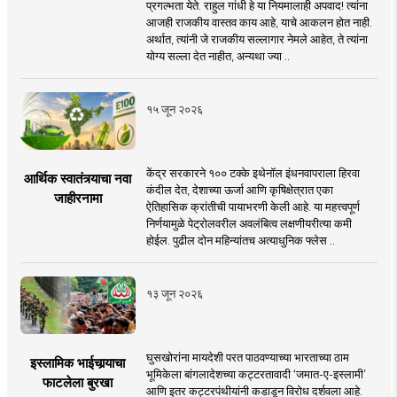
प्रगल्भता येते. राहुल गांधी हे या नियमालाही अपवाद! त्यांना
आजही राजकीय वास्तव काय आहे, याचे आकलन होत नाही.
अर्थात, त्यांनी जे राजकीय सल्लागार नेमले आहेत, ते त्यांना
योग्य सल्ला देत नाहीत, अन्यथा ज्या ..
१५ जून २०२६
केंद्र सरकारने १०० टक्के इथेनॉल इंधनवापराला हिरवा
आर्थिक स्वातंत्र्याचा नवा
कंदील देत, देशाच्या ऊर्जा आणि कृषिक्षेत्रात एका
जाहीरनामा
ऐतिहासिक क्रांतीची पायाभरणी केली आहे. या महत्त्वपूर्ण
निर्णयामुळे पेट्रोलवरील अवलंबित्व लक्षणीयरीत्या कमी
होईल. पुढील दोन महिन्यांतच अत्याधुनिक फ्लेस ..
१३ जून २०२६
घुसखोरांना मायदेशी परत पाठवण्याच्या भारताच्या ठाम
इस्लामिक भाईचार्‍याचा
भूमिकेला बांगलादेशच्या कट्टरतावादी ‘जमात-ए-इस्लामी’
फाटलेला बुरखा
आणि इतर कट्टरपंथीयांनी कडाडून विरोध दर्शवला आहे.