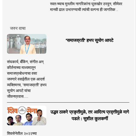
स्वतःच्याच मुस्लीम नागरिकांना घुसखोर ठरवून, सीमेवर
मानवी ढाल उभारण्याची त्यांची वल्गना ही जागतिक ..
जरुर वाचा
'समाजव्रती' हभप सुयोग आपटे
संघकार्य, बँकिंग, संगीत अन्
कीर्तनाच्या माध्यमातून
समाजप्रबोधनाचा वसा
जपणारे वसईतील एक आदर्श
व्यक्तिमत्त्व, 'समाजव्रती' हभप
सुयोग आपटे यांचा
जीवनप्रवास.....
उद्धव ठाकरे प्रकृतीमुळे, तर आदित्य प्रवृत्तीमुळे मागे
पडले : सुशील कुलकर्णी
शिवसेनेतील २०२२च्या