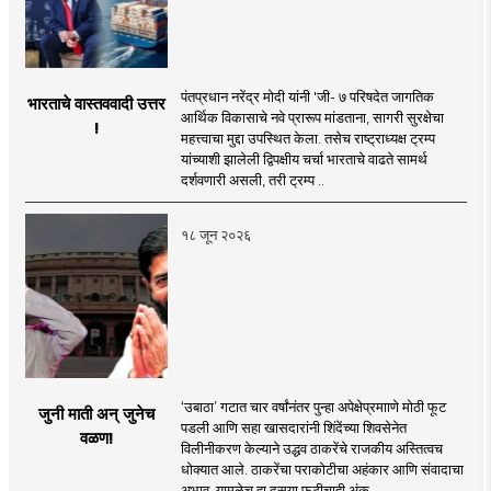
पंतप्रधान नरेंद्र मोदी यांनी 'जी- ७ परिषदेत जागतिक
भारताचे वास्तववादी उत्तर
आर्थिक विकासाचे नवे प्रारूप मांडताना, सागरी सुरक्षेचा
!
महत्त्वाचा मुद्दा उपस्थित केला. तसेच राष्ट्राध्यक्ष ट्रम्प
यांच्याशी झालेली द्विपक्षीय चर्चा भारताचे वाढते सामर्थ
दर्शवणारी असली, तरी ट्रम्प ..
१८ जून २०२६
‘उबाठा’ गटात चार वर्षांनंतर पुन्हा अपेक्षेप्रमााणे मोठी फूट
जुनी माती अन् जुनेच
पडली आणि सहा खासदारांनी शिंदेंच्या शिवसेनेत
वळण!
विलीनीकरण केल्याने उद्धव ठाकरेंचे राजकीय अस्तित्वच
धोक्यात आले. ठाकरेंचा पराकोटीचा अहंकार आणि संवादाचा
अभाव, यामुळेच हा दुसर्‍या फुटीचाही अंक ..