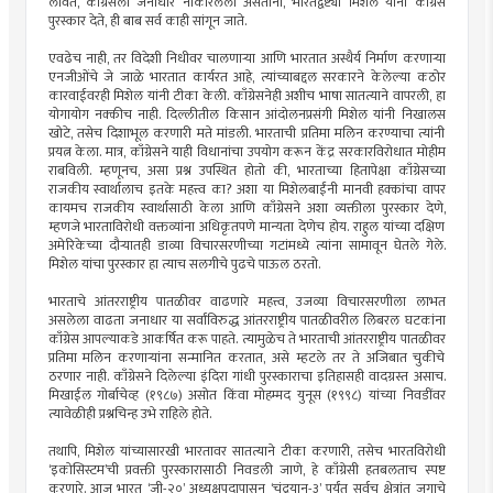
लावत, काँग्रेसला जनाधार नाकारलेला असताना, भारतद्वेष्ट्या मिशेल यांना काँग्रेस
पुरस्कार देते, ही बाब सर्व काही सांगून जाते.
एवढेच नाही, तर विदेशी निधीवर चालणार्‍या आणि भारतात अस्थैर्य निर्माण करणार्‍या
एनजीओंचे जे जाळे भारतात कार्यरत आहे, त्यांच्याबद्दल सरकारने केलेल्या कठोर
कारवाईवरही मिशेल यांनी टीका केली. काँग्रेसनेही अशीच भाषा सातत्याने वापरली, हा
योगायोग नक्कीच नाही. दिल्लीतील किसान आंदोलनप्रसंगी मिशेल यांनी निखालस
खोटे, तसेच दिशाभूल करणारी मते मांडली. भारताची प्रतिमा मलिन करण्याचा त्यांनी
प्रयत्न केला. मात्र, काँग्रेसने याही विधानांचा उपयोग करून केंद्र सरकारविरोधात मोहीम
राबविली. म्हणूनच, असा प्रश्न उपस्थित होतो की, भारताच्या हितापेक्षा काँग्रेसच्या
राजकीय स्वार्थालाच इतके महत्त्व का? अशा या मिशेलबाईंनी मानवी हक्कांचा वापर
कायमच राजकीय स्वार्थासाठी केला आणि काँग्रेसने अशा व्यक्तीला पुरस्कार देणे,
म्हणजे भारताविरोधी वक्तव्यांना अधिकृतपणे मान्यता देणेच होय. राहुल यांच्या दक्षिण
अमेरिकेच्या दौर्‍यातही डाव्या विचारसरणीच्या गटांमध्ये त्यांना सामावून घेतले गेले.
मिशेल यांचा पुरस्कार हा त्याच सलगीचे पुढचे पाऊल ठरतो.
भारताचे आंतरराष्ट्रीय पातळीवर वाढणारे महत्त्व, उजव्या विचारसरणीला लाभत
असलेला वाढता जनाधार या सर्वांविरुद्ध आंतरराष्ट्रीय पातळीवरील लिबरल घटकांना
काँग्रेस आपल्याकडे आकर्षित करू पाहते. त्यामुळेच ते भारताची आंतरराष्ट्रीय पातळीवर
प्रतिमा मलिन करणार्‍यांना सन्मानित करतात, असे म्हटले तर ते अजिबात चुकीचे
ठरणार नाही. काँग्रेसने दिलेल्या इंदिरा गांधी पुरस्काराचा इतिहासही वादग्रस्त असाच.
मिखाईल गोर्बाचेव्ह (१९८७) असोत किंवा मोहम्मद युनूस (१९९८) यांच्या निवडींवर
त्यावेळीही प्रश्नचिन्ह उभे राहिले होते.
तथापि, मिशेल यांच्यासारखी भारतावर सातत्याने टीका करणारी, तसेच भारतविरोधी
‘इकोसिस्टम’ची प्रवक्ती पुरस्कारासाठी निवडली जाणे, हे काँग्रेसी हतबलताच स्पष्ट
करणारे. आज भारत ‘जी-२०’ अध्यक्षपदापासून ‘चंद्रयान-३’ पर्यंत सर्वच क्षेत्रांत जगाचे