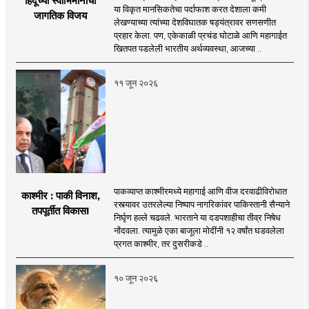
हिंदूंच्या स्वाभिमानाचा
या विकृत मानसिकतेचा पर्दाफाश करत देशाला कमी
जागतिक विजय
लेखण्याच्या त्यांच्या देशविघातक षड्यंत्रावर सणसणीत
प्रहार केला. पण, एकेकाळी प्रचंड घोटाळे आणि महागाईत
खितपत पडलेली भारतीय अर्थव्यवस्था, आजच्या ..
११ जून २०२६
पाकव्याप्त काश्मीरमध्ये महागाई आणि वीज दरवाढीविरोधात
काश्मीर : पाकी विनाश,
रस्त्यावर उतरलेल्या निष्पाप नागरिकांवर पाकिस्तानी सैन्याने
तपपूर्तीत विकास!
निर्घृण हल्ले चढवले. भारताने या दडपशाहीचा तीव्र निषेध
नोंदवला. त्यामुळे एका बाजूला मोदींनी १२ वर्षांत घडवलेला
प्रगत काश्मीर, तर दुसरीकडे ..
१० जून २०२६