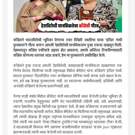
काँग्रेसने भारतविरोधी भूमिका घेणार्‍या एका विदेशी व्यक्तीचा परवा ‘इंदिरा गांधी
पुरस्कारा’ने गौरव करून आपली देशविरोधी मानसिकताच पुन्हा एकदा दाखवून दिली.
देशभरातून काँग्रेस एकीकडे हद्दपार होत असताना, आपले अस्तित्व टिकविण्यासाठी
काँग्रेस कोणत्या स्तराला जाऊ शकते, हेच या पुरस्काराने अधोरेखित केले.
काँग्रेसने पुन्हा एकदा आपली देशविरोधी, वसाहतवादी मानसिकता दाखवणारा एक
निर्णय घेतला. चिलीच्या माजी राष्ट्राध्यक्षा मिशेल बॅचेलेट यांना काँग्रेसने ‘इंदिरा गांधी
शांतता पुरस्कार’ दिल्लीतील एका कार्यक्रमात सोनिया गांधी यांच्या हस्ते बहाल केला.
पण, इथे प्रश्न केवळ पुरस्काराचा नाही, तर भारताच्या सार्वभौमत्वाशी, प्रतिमेशी आणि
जनतेशी काँग्रेसने केलेल्या प्रतारणेचाही आहे.
गेल्या काही वर्षांत मिशेल बॅचेलेट यांनी भारताविषयी व्यक्त केलेली प्रत्येक भूमिका ही
एकांगी, राजकीय हेतुपुरस्सर आणि थेट भारतविरोधी राहिली आहे. असे असतानाही,
त्यांना देशातील प्रमुख विरोधी पक्ष पुरस्कार देतो, ही बाब काँग्रेसच्या राजकारणाचे खरे
चित्र मांडणारीच म्हणावी लागेल. मिशेल बॅचेलेट या चिलीच्या माजी राष्ट्राध्यक्षा असल्या,
तरी त्यांची ओळख ही संयुक्त राष्ट्रांच्या मानवाधिकार उच्चायुक्त म्हणूनच अधिक आहे.
तिथे त्यांनी ज्या प्रकारे ‘लेफ्ट-लिबरल टूलकिट’च्या माध्यमातून भारतावर टीका केली,
ते सहजासहजी विसरता येणे अशयच! काश्मीरमधील वादग्रस्त ‘कलम ३७०’ रद्दबातल
झाल्यानंतरही त्यांनी व्यक्त केलेली मते वादग्रस्त ठरली.