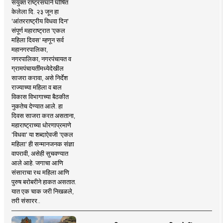
संयुक्त राष्ट्रसंघाने घोषित
केलेला दि. २३ जून हा
'आंतरराष्ट्रीय विधवा दिन'
संपूर्ण महाराष्ट्रात 'एकल
महिला दिवस' म्हणून सर्व
महानगरपालिका,
नगरपालिका, नगरपंचायत व
ग्रामपंचायतींमध्येदेखील
साजरा करावा, असे निर्देश
राज्याच्या महिला व बाल
विकास विभागाच्या बैठकीत
नुकतेच देण्यात आले. हा
दिवस साजरा करत असताना,
महाराष्ट्राच्या धोरणाप्रमाणे
'विधवा' या शब्दाऐवजी 'एकल
महिला' ही सन्मानजनक संज्ञा
वापरावी, असेही सुचवण्यात
आले आहे. जगाचा आणि
संसाराचा रथ महिला आणि
पुरुष बरोबरीने हाकत असतात.
यात एक चाक जरी निखळले,
तरी संसारर..