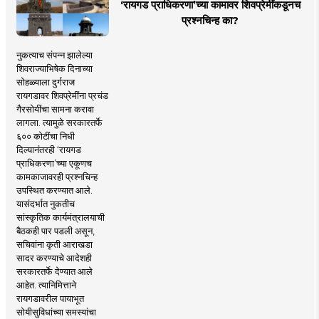
‘रायगड प्राधिकरणा’च्या कामावर शिवप्रेमींकडूनच
प्रश्नचिन्ह का?
नुकत्याच संपन्न झालेल्या
शिवराज्याभिषेक दिनाच्या
सोहळ्याला दुर्गराज
रायगडावर शिवप्रेमींना प्रचंड
गैरसोयींचा सामना करावा
लागला. त्यामुळे सरकारतर्फे
६०० कोटींचा निधी
दिल्यानंतरही ‘रायगड
प्राधिकरणा’च्या एकूणच
कामकाजावरही प्रश्नचिन्ह
उपस्थित करण्यात आले.
यासंदर्भात नुकतीच
सांस्कृतिक कार्यमंत्रालयाची
बैठकही पार पडली असून,
सचिवांना कृती आराखडा
सादर करण्याचे आदेशही
सरकारतर्फे देण्यात आले
आहेत. त्यानिमित्ताने
रायगडावरील पायाभूत
सोयीसुविधांच्या समस्यांचा