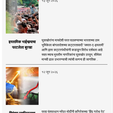
१३ जून २०२६
घुसखोरांना मायदेशी परत पाठवण्याच्या भारताच्या ठाम
इस्लामिक भाईचार्‍याचा
भूमिकेला बांगलादेशच्या कट्टरतावादी ‘जमात-ए-इस्लामी’
फाटलेला बुरखा
आणि इतर कट्टरपंथीयांनी कडाडून विरोध दर्शवला आहे.
स्वतःच्याच मुस्लीम नागरिकांना घुसखोर ठरवून, सीमेवर
मानवी ढाल उभारण्याची त्यांची वल्गना ही जागतिक ..
१२ जून २०२६
परवा पंतप्रधान नरेंद्र मोदींनी काँग्रेसच्या ‘हिंदू ग्रोथ रेट’