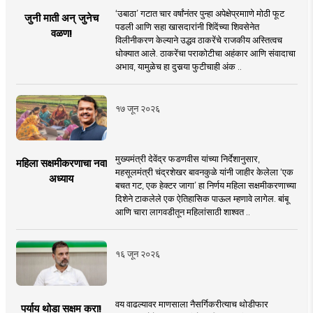
‘उबाठा’ गटात चार वर्षांनंतर पुन्हा अपेक्षेप्रमााणे मोठी फूट
जुनी माती अन् जुनेच
पडली आणि सहा खासदारांनी शिंदेंच्या शिवसेनेत
वळण!
विलीनीकरण केल्याने उद्धव ठाकरेंचे राजकीय अस्तित्वच
धोक्यात आले. ठाकरेंचा पराकोटीचा अहंकार आणि संवादाचा
अभाव, यामुळेच हा दुसर्‍या फुटीचाही अंक ..
१७ जून २०२६
मुख्यमंत्री देवेंद्र फडणवीस यांच्या निर्देशानुसार,
महिला सक्षमीकरणाचा नवा
महसूलमंत्री चंद्रशेखर बावनकुळे यांनी जाहीर केलेला ‘एक
अध्याय
बचत गट, एक हेक्टर जागा’ हा निर्णय महिला सक्षमीकरणाच्या
दिशेने टाकलेले एक ऐतिहासिक पाऊल म्हणावे लागेल. बांबू
आणि चारा लागवडीतून महिलांसाठी शाश्वत ..
१६ जून २०२६
वय वाढल्यावर माणसाला नैसर्गिकरीत्याच थोडीफार
पर्याय थोडा सक्षम करा!