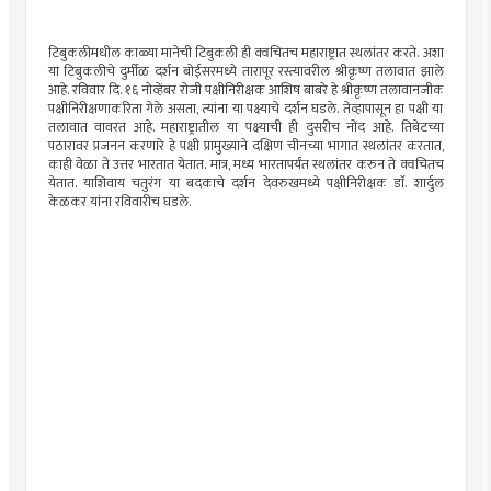
टिबुकलीमधील काळ्या मानेची टिबुकली ही क्वचितच महाराष्ट्रात स्थलांतर करते. अशा
या टिबुकलीचे दुर्मीळ दर्शन बोईसरमध्ये तारापूर रस्त्यावरील श्रीकृष्ण तलावात झाले
आहे. रविवार दि. १६ नोव्हेंबर रोजी पक्षीनिरीक्षक आशिष बाबरे हे श्रीकृष्ण तलावानजीक
पक्षीनिरीक्षणाकरिता गेले असता, त्यांना या पक्ष्याचे दर्शन घडले. तेव्हापासून हा पक्षी या
तलावात वावरत आहे. महाराष्ट्रातील या पक्ष्याची ही दुसरीच नोंद आहे. तिबेटच्या
पठारावर प्रजनन करणारे हे पक्षी प्रामुख्याने दक्षिण चीनच्या भागात स्थलांतर करतात,
काही वेळा ते उत्तर भारतात येतात. मात्र, मध्य भारतापर्यंत स्थलांतर करुन ते क्वचितच
येतात. याशिवाय चतुरंग या बदकाचे दर्शन देवरुखमध्ये पक्षीनिरीक्षक डाॅ. शार्दुल
केळकर यांना रविवारीच घडले.