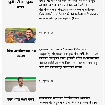
‘उबाठा’ गटात चार वर्षांनंतर पुन्हा अपेक्षेप्रमााणे मोठी फूट
जुनी माती अन् जुनेच
पडली आणि सहा खासदारांनी शिंदेंच्या शिवसेनेत
वळण!
विलीनीकरण केल्याने उद्धव ठाकरेंचे राजकीय अस्तित्वच
धोक्यात आले. ठाकरेंचा पराकोटीचा अहंकार आणि संवादाचा
अभाव, यामुळेच हा दुसर्‍या फुटीचाही अंक ..
१७ जून २०२६
मुख्यमंत्री देवेंद्र फडणवीस यांच्या निर्देशानुसार,
महिला सक्षमीकरणाचा नवा
महसूलमंत्री चंद्रशेखर बावनकुळे यांनी जाहीर केलेला ‘एक
अध्याय
बचत गट, एक हेक्टर जागा’ हा निर्णय महिला सक्षमीकरणाच्या
दिशेने टाकलेले एक ऐतिहासिक पाऊल म्हणावे लागेल. बांबू
आणि चारा लागवडीतून महिलांसाठी शाश्वत ..
१६ जून २०२६
वय वाढल्यावर माणसाला नैसर्गिकरीत्याच थोडीफार
पर्याय थोडा सक्षम करा!
प्रगल्भता येते. राहुल गांधी हे या नियमालाही अपवाद! त्यांना