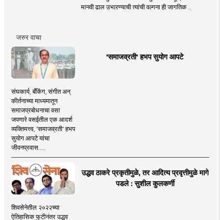
मानवी ढाल उभारण्याची त्यांची वल्गना ही जागतिक ..
जरुर वाचा
'समाजव्रती' हभप सुयोग आपटे
संघकार्य, बँकिंग, संगीत अन्
कीर्तनाच्या माध्यमातून
समाजप्रबोधनाचा वसा
जपणारे वसईतील एक आदर्श
व्यक्तिमत्त्व, 'समाजव्रती' हभप
सुयोग आपटे यांचा
जीवनप्रवास.....
उद्धव ठाकरे प्रकृतीमुळे, तर आदित्य प्रवृत्तीमुळे मागे
पडले : सुशील कुलकर्णी
शिवसेनेतील २०२२च्या
ऐतिहासिक फुटीनंतर उद्धव