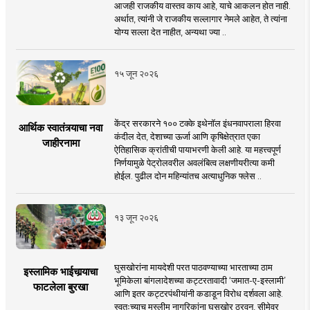
आजही राजकीय वास्तव काय आहे, याचे आकलन होत नाही.
अर्थात, त्यांनी जे राजकीय सल्लागार नेमले आहेत, ते त्यांना
योग्य सल्ला देत नाहीत, अन्यथा ज्या ..
१५ जून २०२६
केंद्र सरकारने १०० टक्के इथेनॉल इंधनवापराला हिरवा
आर्थिक स्वातंत्र्याचा नवा
कंदील देत, देशाच्या ऊर्जा आणि कृषिक्षेत्रात एका
जाहीरनामा
ऐतिहासिक क्रांतीची पायाभरणी केली आहे. या महत्त्वपूर्ण
निर्णयामुळे पेट्रोलवरील अवलंबित्व लक्षणीयरीत्या कमी
होईल. पुढील दोन महिन्यांतच अत्याधुनिक फ्लेस ..
१३ जून २०२६
घुसखोरांना मायदेशी परत पाठवण्याच्या भारताच्या ठाम
इस्लामिक भाईचार्‍याचा
भूमिकेला बांगलादेशच्या कट्टरतावादी ‘जमात-ए-इस्लामी’
फाटलेला बुरखा
आणि इतर कट्टरपंथीयांनी कडाडून विरोध दर्शवला आहे.
स्वतःच्याच मुस्लीम नागरिकांना घुसखोर ठरवून, सीमेवर