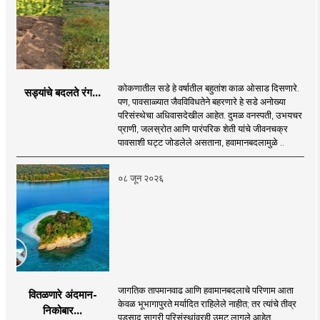
कोकणातील सडे हे वर्षातील बहुतांश काळ ओसाड दिसणारे.
सड्यांचे बदलते रंग...
पण, पावसाळ्यात जैवविविधतेने बहरणारे हे सडे अनोख्या
परिसंस्थेचा अधिवासदेखील आहेत. दुमळ वनस्पती, उभयचर
प्राणी, जलस्रोत आणि पारंपरिक शेती यांचे जीवनचक्र
पावसाशी घट्ट जोडलेले असताना, हवामानबदलामुळे ..
०८ जून २०२६
जागतिक तापमानवाढ आणि हवामानबदलाचे परिणाम आता
वितळणारे अंदमान-
केवळ भूभागापुरते मर्यादित राहिलेले नाहीत; तर त्यांचे तीव्र
निकोबार...
पडसाद सागरी परिसंस्थांवरही उमटू लागले आहेत.