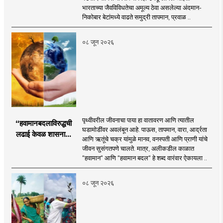
भारताच्या जैवविविधतेचा अमूल्य ठेवा असलेल्या अंदमान-
निकोबार बेटांमध्ये वाढते समुद्री तापमान, प्रवाळ ..
०८ जून २०२६
पृथ्वीवरील जीवनाचा पाया हा वातावरण आणि त्यातील
“हवामानबदलाविरुद्धची
घडामोडींवर अवलंबून आहे. पाऊस, तापमान, वारा, आर्द्रता
लढाई केवळ शासनाची
आणि ऋतूंचे चक्र यांमुळे मानव, वनस्पती आणि प्राणी यांचे
नाही; ती प्रत्येक गावाची,
जीवन सुसंगतपणे चालते. मात्र, अलीकडील काळात
प्रत्येक कुटुंबाची आणि
“हवामान“ आणि “हवामान बदल“ हे शब्द वारंवार ऐकायला ..
विशेषतः प्रत्येक युवकाची
जबाबदारी आहे.
०८ जून २०२६