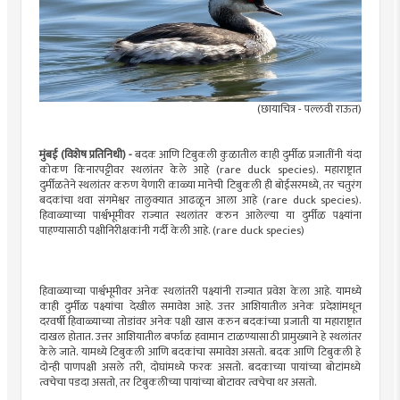
(छायाचित्र - पल्लवी राऊत)
मुंबई (विशेष प्रतिनिधी) -
बदक आणि टिबुकली कुळातील काही दुर्मीळ प्रजातींनी यंदा
कोकण किनारपट्टीवर स्थलांतर केले आहे (rare duck species). महाराष्ट्रात
दुर्मीळतेने स्थलांतर करुण येणारी काळ्या मानेची टिबुकली ही बोईसरमध्ये, तर चतुरंग
बदकांचा थवा संगमेश्वर तालुक्यात आढळून आला आहे (rare duck species).
हिवाळ्याच्या पार्श्वभूमीवर राज्यात स्थलांतर करुन आलेल्या या दुर्मीळ पक्ष्यांना
पाहण्यासाठी पक्षीनिरीक्षकांनी गर्दी केली आहे. (rare duck species)
हिवाळ्याच्या पार्श्वभूमीवर अनेक स्थलांतरी पक्ष्यांनी राज्यात प्रवेश केला आहे. यामध्ये
काही दुर्मीळ पक्ष्यांचा देखील समावेश आहे. उत्तर आशियातील अनेक प्रदेशांमधून
दरवर्षी हिवाळ्याच्या तोडांवर अनेक पक्षी खास करुन बदकांच्या प्रजाती या महाराष्ट्रात
दाखल होतात. उत्तर आशियातील बर्फाळ हवामान टाळण्यासाठी प्रामुख्याने हे स्थलांतर
केले जाते. यामध्ये टिबुकली आणि बदकांचा समावेश असतो. बदक आणि टिबुकली हे
दोन्ही पाणपक्षी असले तरी, दोघांमध्ये फरक असतो. बदकाच्या पायांच्या बोटांमध्ये
त्वचेचा पडदा असतो, तर टिबुकलीच्या पायांच्या बोटावर त्वचेचा थर असतो.