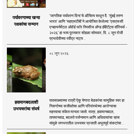
‘जागतिक पर्यावरण दिना’चे औचित्य साधून दै. ‘मुंबई तरुण
पर्यावरणाच्या खऱ्या
भारत’ आणि ‘महाएमटीबी’ने आयोजित केलेल्या ‘एसएफसी
रक्षकांचा सन्मान
एन्व्हायर्नमेंटल अ‍ॅवॉर्ड फॉर स्पिसीज अ‍ॅण्ड हॅबीटॅट्स वॉरियर्स -
२०२६’ हा भव्य पुरस्कार सोहळा सोमवार, दि. ८ जून रोजी
प्रभादेवीच्या रवींद्र नाट्य ..
०८ जून २०२६
पावसाळ्याच्या रात्री ऐकू येणारा बेडकांचा सामूहिक स्वर हा
हवामानबदलाशी
निसर्गाच्या सजीवतेचा आणि परिसंस्थेच्या आरोग्याचा
उभयचरांचा संघर्ष
महत्त्वाचा संकेत मानला जातो. मात्र, हवामानबदल,
तापमानवाढ, बदलते पर्जन्यमान आणि अधिवासांचा ऱ्हास
यांमुळे जगभरातील उभयचर प्रजाती अभूतपूर्व संकटांचा ..