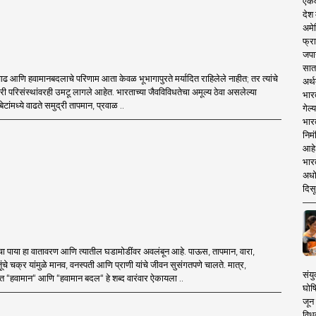
एकदा
देश
अमेर
फ्रा
जपा
सात
 आणि हवामानबदलाचे परिणाम आता केवळ भूभागापुरते मर्यादित राहिलेले नाहीत; तर त्यांचे
अर्थ
ी परिसंस्थांवरही उमटू लागले आहेत. भारताच्या जैवविविधतेचा अमूल्य ठेवा असलेल्या
भार
टांमध्ये वाढते समुद्री तापमान, प्रवाळ ..
गेल्
भार
निमं
आहे.
भारत
अधो
दिसू
चा पाया हा वातावरण आणि त्यातील घडामोडींवर अवलंबून आहे. पाऊस, तापमान, वारा,
चे चक्र यांमुळे मानव, वनस्पती आणि प्राणी यांचे जीवन सुसंगतपणे चालते. मात्र,
संयु
हवामान“ आणि “हवामान बदल“ हे शब्द वारंवार ऐकायला ..
घोष
जून 
विधव