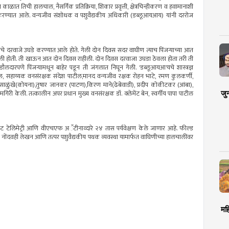
काळात तिची हालचाल, नैसर्गिक प्रतिक्रिया, शिकार प्रवृत्ती, क्षेत्रचिन्हीकरण व हवामानाशी
िरीक्षण करण्यात आले. वन्यजीव संशोधक व पशुवैद्यकीय अधिकारी (डब्लूआयआय) यांनी दररोज
जऱ्याचे दरवाजे उघडे करण्यात आले होते. गेली दोन दिवस सदर वाघीण त्याच पिंजऱ्याच्या आत
र केली होती. ती खाऊन आत दोन दिवस राहीली. दोन दिवस दरवाजा उघडा ठेवला होता तरी ती
डौलदारपणे पिंजऱ्यामधून बाहेर पडून ती जंगलात निघून गेली. 'डब्लूआयआ'यचे शास्त्रज्ञ
टील, सहाय्यक वनसंरक्षक संदेश पाटील,मानद वन्यजीव रक्षक रोहन भाटे, रमण कुलकर्णी,
य साळुंखे(कोयना),तुषार जानकर (पाटण),किरण माने(ढेबेवाडी), प्रदीप कोकीटकर (आंबा),
जु
ी केली. तत्कालीन अपर प्रधान मुख्य वनसंरक्षक डॉ. क्लेमेंट बेन, स्वर्गीय पापा पाटील
 टेलिमेट्री आणि वीएचएफ अॅंटीनाव्दारे २४ तास पर्यवेक्षण केले जाणार आहे. फील्ड
ीचे नोंदवही लेखन आणि तत्पर पशुवैद्यकीय पथक व्यवस्था यामार्फत वाघिणीच्या हालचालींवर
मह