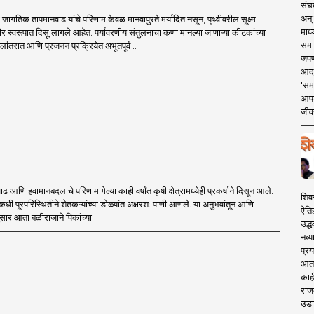
संघक
अन् 
गतिक तापमानवाढ यांचे परिणाम केवळ मानवापुरते मर्यादित नसून, पृथ्वीवरील सूक्ष्म
माध्
ीर स्वरूपात दिसू लागले आहेत. पर्यावरणीय संतुलनाचा कणा मानल्या जाणाऱ्या कीटकांच्या
समा
ांतरात आणि प्रजनन प्रक्रियेत अभूतपूर्व ..
जपण
आदर्
'सम
आपट
जीवन
आणि हवामानबदलाचे परिणाम गेल्या काही वर्षांत कृषी क्षेत्रामध्येही प्रकर्षाने दिसून आले.
शिव
कधी पूरपरिस्थितीने शेतकऱ्यांच्या डोळ्यांत अक्षरश: पाणी आणले. या अनुभवांतून आणि
ऐति
यानुसार आता बळीराजाने पिकांच्या ..
उद्ध
नव्य
प्रय
आता 
काही
राज
उडा