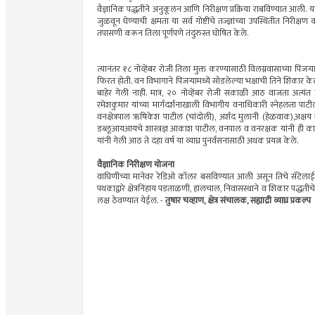
वैज्ञानिक पद्धतीने अनुकूलन आणि निरीक्षण प्रक्रिया राबविण्यात आली. या 
जुळवून घेण्याची क्षमता या सर्व गोष्टींचे तज्ज्ञांच्या उपस्थितीत न
तपासणी करून तिला पूर्णपणे तंदुरुस्त घोषित केले.
त्यानंतर १८ नोव्हेंबर रोजी तिला मुक्त करण्यासाठी विलग्नवासाच्या पिं
फिरत होती. वन विभागाने पिंजऱ्यामध्ये सोडलेल्या भक्षाची तिने शिका
बाहेर गेली नाही. मात्र, २० नोव्हेंबर रोजी सकाळी आठ वाजता अत्यंत 
रमेशकुमार यांच्या मार्गदर्शनाखाली विभागीय वनाधिकारी स्नेहलता पा
वनक्षेत्रपाल ऋषिकेश पाटील (चांदोली), अर्शद मुलानी (हेळवाक),अक्ष
डब्लूआयआयचे शास्त्रज्ञ आकाश पाटील, वनपाल व वनरक्षक यांनी ही कामगिर
यांनी गेली आठ ते दहा वर्ष या व्याघ्र पुनर्वसनासाठी अथक प्रयत्न केले.
वैज्ञानिक निरीक्षण योजना
वाघिणीच्या मानेवर रेडिओ कॉलर बसविण्यात आली असून तिचे सॅटेलाईट
पथकाद्वारे क्षेत्रनिहाय पडताळणी, हालचाल, निवासस्थाने व शिकार पद्धत
लक्ष ठेवण्यात येईल. -
तुषार चव्हाण, क्षेत्र संचालक, सह्याद्री व्याघ्र प्रकल्प