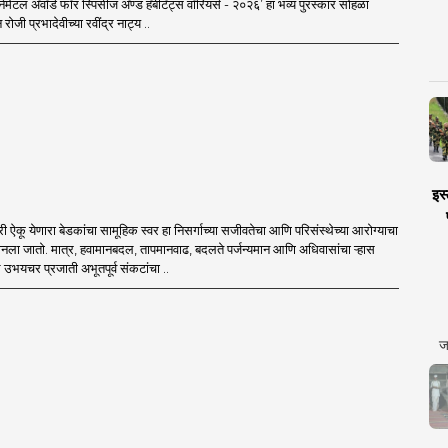
नमेंटल अ‍ॅवॉर्ड फॉर स्पिसीज अ‍ॅण्ड हॅबीटॅट्स वॉरियर्स - २०२६’ हा भव्य पुरस्कार सोहळा
रोजी प्रभादेवीच्या रवींद्र नाट्य ..
इस्
्री ऐकू येणारा बेडकांचा सामूहिक स्वर हा निसर्गाच्या सजीवतेचा आणि परिसंस्थेच्या आरोग्याचा
 मानला जातो. मात्र, हवामानबदल, तापमानवाढ, बदलते पर्जन्यमान आणि अधिवासांचा ऱ्हास
 उभयचर प्रजाती अभूतपूर्व संकटांचा ..
ज