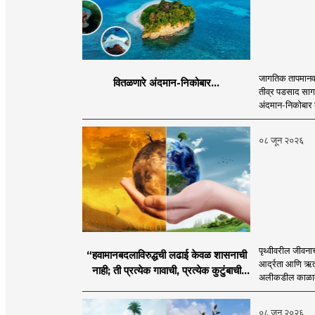
जागतिक तापमानवाढ
वितळणारे अंदमान-निकोबार...
तीव्र पडसाद सागर
अंदमान-निकोबार बे
०८ जून २०२६
पृथ्वीवरील जीवना
“हवामानबदलाविरुद्धची लढाई केवळ शासनाची
आर्द्रता आणि ऋतूं
नाही; ती प्रत्येक गावाची, प्रत्येक कुटुंबाची
अलीकडील काळात “
आणि विशेषतः प्रत्येक युवकाची जबाबदारी आहे.
०८ जून २०२६