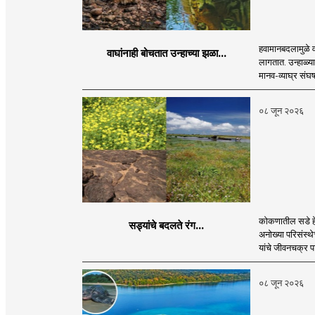
हवामानबदलामुळे वा
वाघांनाही बोचतात उन्हाच्या झळा...
लागतात. उन्हाळ्य
मानव-व्याघ्र संघर
०८ जून २०२६
कोकणातील सडे हे 
सड्यांचे बदलते रंग...
अनोख्या परिसंस्
यांचे जीवनचक्र 
०८ जून २०२६