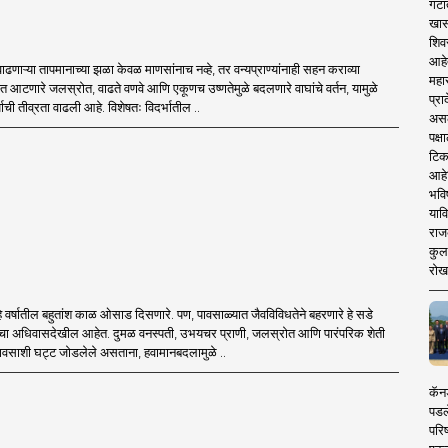
गटा
खास
शिव
आहे
ढणाऱ्या तापमानाच्या झळा केवळ माणसांनाच नव्हे, तर वन्यप्राण्यांनाही सहन कराव्या
महार
ात आटणारे जलस्रोत, वाढते वणवे आणि एकूणच उष्णतेमुळे बदलणारे वाघांचे वर्तन, यामुळे
प्रा
्षाची तीव्रता वाढली आहे. विशेषतः विदर्भातील ..
असले
पक्
टिक
आहे
भवि
याव
राज
कुलक
रोख
वर्षातील बहुतांश काळ ओसाड दिसणारे. पण, पावसाळ्यात जैवविविधतेने बहरणारे हे सडे
थेचा अधिवासदेखील आहेत. दुमळ वनस्पती, उभयचर प्राणी, जलस्रोत आणि पारंपरिक शेती
पावसाशी घट्ट जोडलेले असताना, हवामानबदलामुळे ..
कॅनड
पडल
परिष