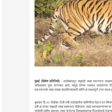
मुंबई (विशेष प्रतिनिधी) -
ताडोबामधून 'सह्याद्री व्याघ्र प्रकल्पा'त दा
अधिवासात मुक्त करण्यात आले. यापुढे तिच्या गळ्यात लावलेल्या 'रेडि
प्रकल्पा'मध्ये व्याघ्र संख्या वाढविण्यासाठी दृष्टीने हा महत्त्वपूर्ण टप्पा
बुधवार दि. १२ नोव्हेंबर रोजी रात्री ताडोबातील वाघिणीला घेऊन वन विभागाचा 
रात्री हा ताफा 'सह्याद्री व्याघ्र प्रक्लपा'त पोहोचला. व्याघ्र स्थानांतरणाच
चांदोली राष्ट्रीय उद्यानात तयार केलेल्या विलग्नवासाच्या पिंजऱ्यांमध्य