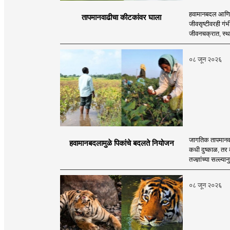
हवामानबदल आणि जा
तापमानवाढीचा कीटकांवर घाला
जीवसृष्टीवरही गंभ
जीवनचक्रात, स्थल
०८ जून २०२६
जागतिक तापमानवाढ 
हवामानबदलामुळे पिकांचे बदलते नियोजन
कधी दुष्काळ, तर 
तज्ज्ञांच्या सल्ल्
०८ जून २०२६