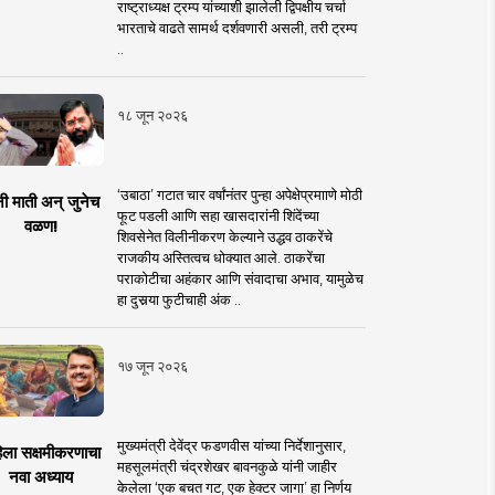
राष्ट्राध्यक्ष ट्रम्प यांच्याशी झालेली द्विपक्षीय चर्चा
भारताचे वाढते सामर्थ दर्शवणारी असली, तरी ट्रम्प
..
१८ जून २०२६
‘उबाठा’ गटात चार वर्षांनंतर पुन्हा अपेक्षेप्रमााणे मोठी
नी माती अन् जुनेच
फूट पडली आणि सहा खासदारांनी शिंदेंच्या
वळण!
शिवसेनेत विलीनीकरण केल्याने उद्धव ठाकरेंचे
राजकीय अस्तित्वच धोक्यात आले. ठाकरेंचा
पराकोटीचा अहंकार आणि संवादाचा अभाव, यामुळेच
हा दुसर्‍या फुटीचाही अंक ..
१७ जून २०२६
मुख्यमंत्री देवेंद्र फडणवीस यांच्या निर्देशानुसार,
िला सक्षमीकरणाचा
महसूलमंत्री चंद्रशेखर बावनकुळे यांनी जाहीर
नवा अध्याय
केलेला ‘एक बचत गट, एक हेक्टर जागा’ हा निर्णय