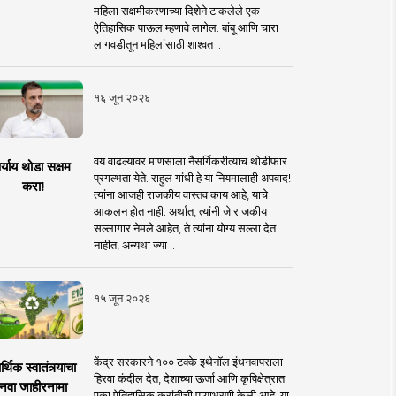
महिला सक्षमीकरणाच्या दिशेने टाकलेले एक
ऐतिहासिक पाऊल म्हणावे लागेल. बांबू आणि चारा
लागवडीतून महिलांसाठी शाश्वत ..
१६ जून २०२६
वय वाढल्यावर माणसाला नैसर्गिकरीत्याच थोडीफार
र्याय थोडा सक्षम
प्रगल्भता येते. राहुल गांधी हे या नियमालाही अपवाद!
करा!
त्यांना आजही राजकीय वास्तव काय आहे, याचे
आकलन होत नाही. अर्थात, त्यांनी जे राजकीय
सल्लागार नेमले आहेत, ते त्यांना योग्य सल्ला देत
नाहीत, अन्यथा ज्या ..
१५ जून २०२६
केंद्र सरकारने १०० टक्के इथेनॉल इंधनवापराला
्थिक स्वातंत्र्याचा
हिरवा कंदील देत, देशाच्या ऊर्जा आणि कृषिक्षेत्रात
नवा जाहीरनामा
एका ऐतिहासिक क्रांतीची पायाभरणी केली आहे. या