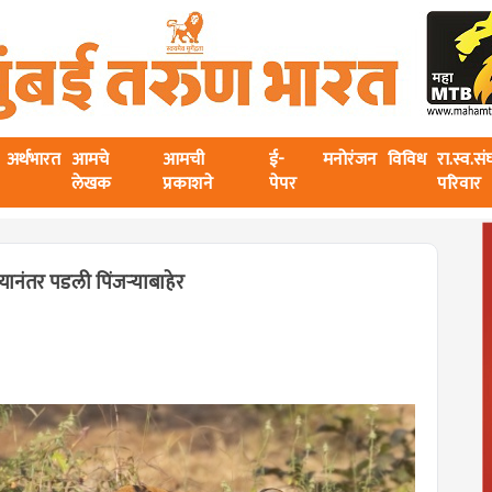
अर्थभारत
आमचे
आमची
ई-
मनोरंजन
विविध
रा.स्व.स
लेखक
प्रकाशने
पेपर
परिवार
ानंतर पडली पिंजऱ्याबाहेर