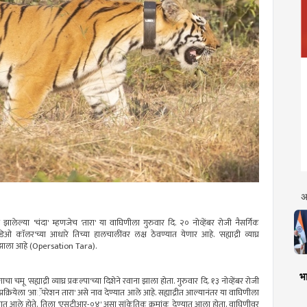
अ
खल झालेल्या 'चंदा' म्हणजेच 'तारा' या वाघिणीला गुरुवार दि. २० नोव्हेंबर रोजी नैसर्गिक
ओ काॅलर'च्या आधारे तिच्या हालचालींवर लक्ष ठेवण्यात येणार आहे. 'सह्याद्री व्याघ्र
 साध्य झाला आहे (Opersation Tara).
भा
चमू 'सह्याद्री व्याघ्र प्रकल्पा'च्या दिशेने रवाना झाला होता. गुरुवार दि. १३ नोव्हेंबर रोजी
्या या प्रक्रियेला 'आॅपरेशन तारा' असे नाव देण्यात आले आहे. सह्याद्रीत आल्यानंतर या वाघिणीला
े ठेवण्यात आले होते. तिला 'एसटीआर-०४' असा सांकेतिक क्रमांक देण्यात आला होता. वाघिणीवर