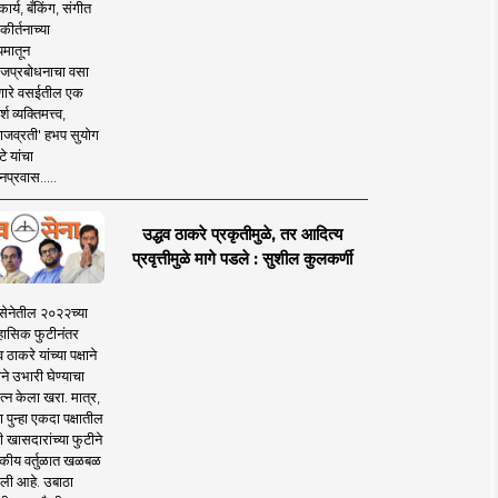
ार्य, बँकिंग, संगीत
कीर्तनाच्या
यमातून
जप्रबोधनाचा वसा
ारे वसईतील एक
श व्यक्तिमत्त्व,
ाजव्रती' हभप सुयोग
े यांचा
प्रवास.....
उद्धव ठाकरे प्रकृतीमुळे, तर आदित्य
प्रवृत्तीमुळे मागे पडले : सुशील कुलकर्णी
सेनेतील २०२२च्या
हासिक फुटीनंतर
व ठाकरे यांच्या पक्षाने
ाने उभारी घेण्याचा
त्न केला खरा. मात्र,
पुन्हा एकदा पक्षातील
 खासदारांच्या फुटीने
कीय वर्तुळात खळबळ
ली आहे. उबाठा