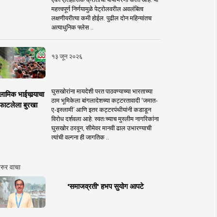
महत्त्वपूर्ण निर्णयामुळे पेट्रोलवरील अवलंबित्व
लक्षणीयरीत्या कमी होईल. पुढील दोन महिन्यांतच
अत्याधुनिक फ्लेस ..
१३ जून २०२६
घुसखोरांना मायदेशी परत पाठवण्याच्या भारताच्या
लामिक भाईचार्‍याचा
ठाम भूमिकेला बांगलादेशच्या कट्टरतावादी ‘जमात-
फाटलेला बुरखा
ए-इस्लामी’ आणि इतर कट्टरपंथीयांनी कडाडून
विरोध दर्शवला आहे. स्वतःच्याच मुस्लीम नागरिकांना
घुसखोर ठरवून, सीमेवर मानवी ढाल उभारण्याची
त्यांची वल्गना ही जागतिक ..
रुर वाचा
'समाजव्रती' हभप सुयोग आपटे