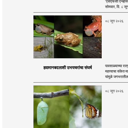
‘एसएफसी एन्व्हायर्
सोमवार, दि. ८ जून 
०८ जून २०२६
पावसाळ्याच्या रात
हवामानबदलाशी उभयचरांचा संघर्ष
महत्त्वाचा संकेत
यांमुळे जगभरातील
०८ जून २०२६