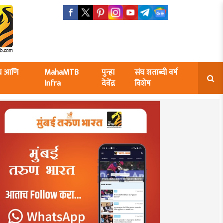
ंघ आणि
MahaMTB
पुन्हा
संघ शताब्दी वर्ष
Infra
देवेंद्र
विशेष