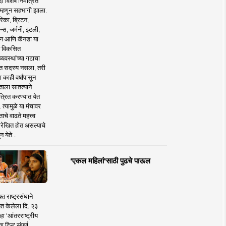
 विशेष निमंत्रित
 म्हणून सहभागी झाला.
िका, ब्रिटन,
न्स, जर्मनी, इटली,
न आणि कॅनडा या
 विकसित
व्यवस्थांच्या गटाचा
त सदस्य नसला, तरी
या काही वर्षांपासून
ताला सातत्याने
त्रित करण्यात येत
 त्यामुळे या मंचावर
ाचे वाढते महत्त्व
रेखित होत असल्याचे
न येते...
'एकल महिलां'साठी पुढचे पाऊल
क्त राष्ट्रसंघाने
ित केलेला दि. २३
हा 'आंतरराष्ट्रीय
ा दिन' संपूर्ण