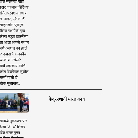
तील नऊपैकी सहा
दार एकनाथ शिंदेंच्या
सेनेत प्रवेश करणार
त. मात्र, एकेकाळी
ाष्ट्रातील प्रमुख
देशिक पक्षांपैकी एक
ल्या उद्धव ठाकरेंच्या
षाला आता आपले स्थान
वणे अवघड का झाले
? उबाठाचे राजकीय
ष्य काय असेल?
िषयी पत्रकार आणि
कीय विश्लेषक सुशील
र्णी यांची ही
ठोक मुलाखत..
केंद्रस्थानी भारत का ?
ामध्ये नुकत्याच पार
ेल्या 'जी-७' शिखर
देत भारत पुन्हा