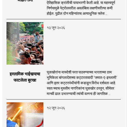
ऐतिहासिक क्रांतीची पायाभरणी केली आहे. या महत्त्वपूर्ण
निर्णयामुळे पेट्रोलवरील अवलंबित्व लक्षणीयरीत्या कमी
होईल. पुढील दोन महिन्यांतच अत्याधुनिक फ्लेस ..
१३ जून २०२६
घुसखोरांना मायदेशी परत पाठवण्याच्या भारताच्या ठाम
इस्लामिक भाईचार्‍याचा
भूमिकेला बांगलादेशच्या कट्टरतावादी ‘जमात-ए-इस्लामी’
फाटलेला बुरखा
आणि इतर कट्टरपंथीयांनी कडाडून विरोध दर्शवला आहे.
स्वतःच्याच मुस्लीम नागरिकांना घुसखोर ठरवून, सीमेवर
मानवी ढाल उभारण्याची त्यांची वल्गना ही जागतिक ..
१२ जून २०२६