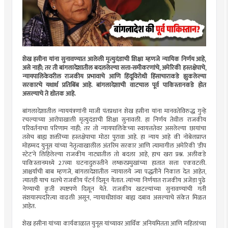
शेख हसीना यांना सुनावण्यात आलेली मृत्युदंडाची शिक्षा म्हणजे न्यायिक निर्णय आहे,
असे नाही; तर ती बांगलादेशातील बदललेल्या सत्ता-समीकरणांचे, अमेरिकी हस्तक्षेपाचे,
न्यायपालिकेवरील राजकीय प्रभावाचे आणि हिंदूविरोधी हिंसाचाराकडे झुकलेल्या
सरकारचे यथार्थ प्रतिबिंब आहे. बांगलादेशाची वाटचाल पूर्व पाकिस्तानकडे होत
असल्याचे ते द्योतक आहे.
बांगलादेशातील न्याययंत्रणांनी माजी पंतप्रधान शेख हसीना यांना मानवतेविरुद्ध गुन्हे
रचल्याच्या आरोपाखाली मृत्युदंडाची शिक्षा सुनावली. हा निर्णय तेथील राजकीय
परिवर्तनाचा परिणाम नाही; तर तो न्यायपालिकेच्या स्वायत्ततेवर असलेल्या छायांचा
तसेच बाह्य शक्तींच्या हस्तक्षेपाचा मोठा पुरावा आहे. हा न्याय आहे की नोबेलप्राप्त
मोहम्मद युनूस यांच्या नेतृत्वाखालील अंतरिम सरकार आणि त्यामागील अमेरिकी ‌‘डीप
स्टेट‌’ने लिहिलेल्या राजकीय नाट्यातील तो बदला आहे, हाच खरा प्रश्न. अलीकडे
पाकिस्तानमध्ये 27व्या घटनादुरुस्तीने लष्करप्रमुखांच्या हातात सत्ता एकवटली.
आश्चर्याची बाब म्हणजे, बांगलादेशातील न्यायालये ज्या पद्धतीने निकाल देत आहेत,
त्यातही याच धतचे राजकीय पॅटर्न दिसून येतात. त्यांच्या निर्णयात राजकीय अजेंडा पुढे
नेण्याची कृती स्पष्टपणे दिसून येते. राजकीय खटल्यांच्या सुनावण्यांची गती
संशयास्पदरित्या वाढली असून, न्यायाधीशांवर बाह्य दबाव असल्याचे संकेत मिळत
आहेत.
शेख हसीना यांच्या कार्यकाळात युनूस यांच्यावर आर्थिक अनियमितता आणि महिलांच्या