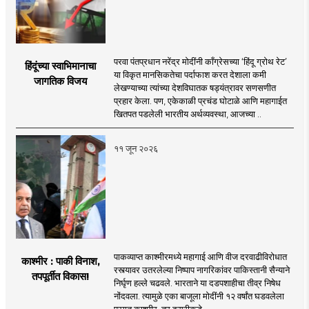
परवा पंतप्रधान नरेंद्र मोदींनी काँग्रेसच्या ‘हिंदू ग्रोथ रेट’
हिंदूंच्या स्वाभिमानाचा
या विकृत मानसिकतेचा पर्दाफाश करत देशाला कमी
जागतिक विजय
लेखण्याच्या त्यांच्या देशविघातक षड्यंत्रावर सणसणीत
प्रहार केला. पण, एकेकाळी प्रचंड घोटाळे आणि महागाईत
खितपत पडलेली भारतीय अर्थव्यवस्था, आजच्या ..
११ जून २०२६
पाकव्याप्त काश्मीरमध्ये महागाई आणि वीज दरवाढीविरोधात
काश्मीर : पाकी विनाश,
रस्त्यावर उतरलेल्या निष्पाप नागरिकांवर पाकिस्तानी सैन्याने
तपपूर्तीत विकास!
निर्घृण हल्ले चढवले. भारताने या दडपशाहीचा तीव्र निषेध
नोंदवला. त्यामुळे एका बाजूला मोदींनी १२ वर्षांत घडवलेला
प्रगत काश्मीर, तर दुसरीकडे ..