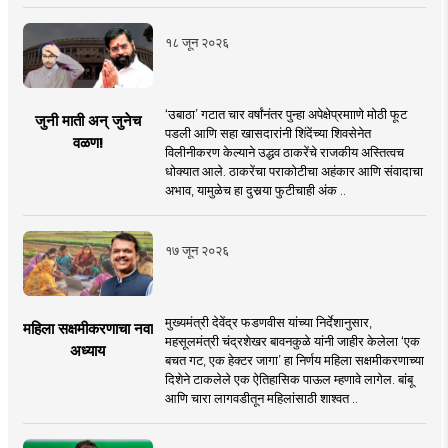
१८ जून २०२६
‘उबाठा’ गटात चार वर्षांनंतर पुन्हा अपेक्षेप्रमााणे मोठी फूट
जुनी माती अन् जुनेच
पडली आणि सहा खासदारांनी शिंदेंच्या शिवसेनेत
वळण!
विलीनीकरण केल्याने उद्धव ठाकरेंचे राजकीय अस्तित्वच
धोक्यात आले. ठाकरेंचा पराकोटीचा अहंकार आणि संवादाचा
अभाव, यामुळेच हा दुसर्‍या फुटीचाही अंक ..
१७ जून २०२६
मुख्यमंत्री देवेंद्र फडणवीस यांच्या निर्देशानुसार,
महिला सक्षमीकरणाचा नवा
महसूलमंत्री चंद्रशेखर बावनकुळे यांनी जाहीर केलेला ‘एक
अध्याय
बचत गट, एक हेक्टर जागा’ हा निर्णय महिला सक्षमीकरणाच्या
दिशेने टाकलेले एक ऐतिहासिक पाऊल म्हणावे लागेल. बांबू
आणि चारा लागवडीतून महिलांसाठी शाश्वत ..