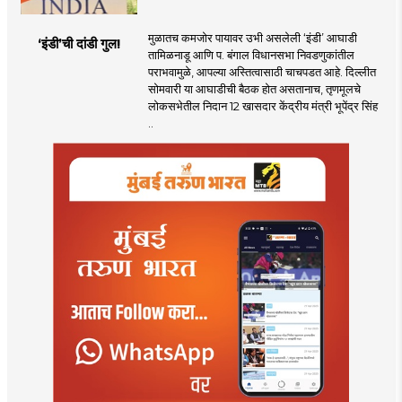
मुळातच कमजोर पायावर उभी असलेली ‌‘इंडी‌’ आघाडी
‘इंडी‌’ची दांडी गुल!
तामिळनाडू आणि प. बंगाल विधानसभा निवडणुकांतील
पराभवामुळे, आपल्या अस्तित्वासाठी चाचपडत आहे. दिल्लीत
सोमवारी या आघाडीची बैठक होत असतानाच, तृणमूलचे
लोकसभेतील निदान 12 खासदार केंद्रीय मंत्री भूपेंद्र सिंह
..