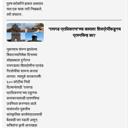
पुरुष बरोबरीने हाकत असतात.
यात एक चाक जरी निखळले,
तरी संसारर..
‘रायगड प्राधिकरणा’च्या कामावर शिवप्रेमींकडूनच
प्रश्नचिन्ह का?
नुकत्याच संपन्न झालेल्या
शिवराज्याभिषेक दिनाच्या
सोहळ्याला दुर्गराज
रायगडावर शिवप्रेमींना प्रचंड
गैरसोयींचा सामना करावा
लागला. त्यामुळे सरकारतर्फे
६०० कोटींचा निधी
दिल्यानंतरही ‘रायगड
प्राधिकरणा’च्या एकूणच
कामकाजावरही प्रश्नचिन्ह
उपस्थित करण्यात आले.
यासंदर्भात नुकतीच
सांस्कृतिक कार्यमंत्रालयाची
बैठकही पार पडली असून,
सचिवांना कृती आराखडा