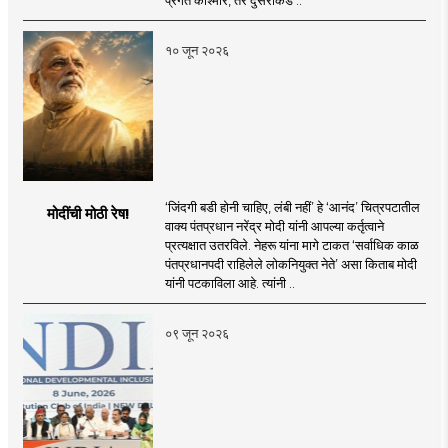
१० जून २०२६
‘जिंदगी बडी होनी चाहिए, लंबी नहीं’ हे ‘आनंद’ चित्रपटातील
मोदींची मोठी रेष!
वाक्य पंतप्रधान नरेंद्र मोदी यांनी आपल्या कर्तृत्वाने
प्रत्यक्षात उतरविले. नेहरू यांना मागे टाकत ‘सर्वाधिक काळ
पंतप्रधानपदी राहिलेले लोकनियुक्त नेते’ असा किताब मोदी
यांनी पटकाविला आहे. त्यांनी ..
०९ जून २०२६