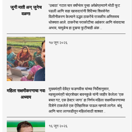
‘उबाठा’ गटात चार वर्षांनंतर पुन्हा अपेक्षेप्रमााणे मोठी फूट
जुनी माती अन् जुनेच
पडली आणि सहा खासदारांनी शिंदेंच्या शिवसेनेत
वळण!
विलीनीकरण केल्याने उद्धव ठाकरेंचे राजकीय अस्तित्वच
धोक्यात आले. ठाकरेंचा पराकोटीचा अहंकार आणि संवादाचा
अभाव, यामुळेच हा दुसर्‍या फुटीचाही अंक ..
१७ जून २०२६
मुख्यमंत्री देवेंद्र फडणवीस यांच्या निर्देशानुसार,
महिला सक्षमीकरणाचा नवा
महसूलमंत्री चंद्रशेखर बावनकुळे यांनी जाहीर केलेला ‘एक
अध्याय
बचत गट, एक हेक्टर जागा’ हा निर्णय महिला सक्षमीकरणाच्या
दिशेने टाकलेले एक ऐतिहासिक पाऊल म्हणावे लागेल. बांबू
आणि चारा लागवडीतून महिलांसाठी शाश्वत ..
१६ जून २०२६