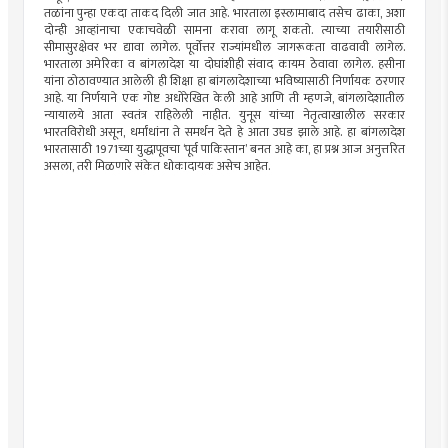
तळांना पुन्हा एकदा ताकद दिली जात आहे. भारताला इस्लामाबाद तसेच ढाका, अशा
दोन्ही आव्हांनाचा एकाचवेळी सामना करावा लागू शकतो. त्याच्या तयारीसाठी
सीमासुरक्षेवर भर द्यावा लागेल. पूर्वोत्तर राज्यांमधील जागरूकता वाढवावी लागेल.
भारताला अमेरिका व बांगलादेश या दोघांशीही संवाद कायम ठेवावा लागेल. हसीना
यांना ठोठावण्यात आलेली ही शिक्षा हा बांगलादेशाच्या भविष्यासाठी निर्णायक ठरणार
आहे. या निर्णयाने एक गोष्ट अधोरेखित केली आहे आणि ती म्हणजे, बांगलादेशातील
न्यायालये आता स्वतंत्र राहिलेली नाहीत. युनूस यांच्या नेतृत्वाखालील सरकार
भारतविरोधी असून, धर्मांधांना ते समर्थन देते हे आता उघड झाले आहे. हा बांगलादेश
भारतासाठी 1971च्या युद्धापूवचा ‌‘पूर्व पाकिस्तान‌’ बनत आहे का, हा प्रश्न आज अनुत्तरित
असला, तरी मिळणारे संकेत धोकादायक असेच आहेत.