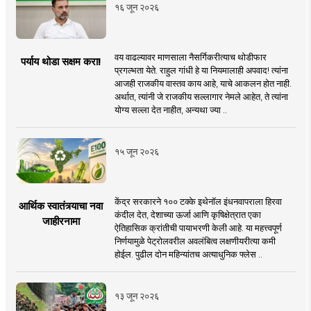
१६ जून २०२६
वय वाढल्यावर माणसाला नैसर्गिकरीत्याच थोडीफार
पर्याय थोडा सक्षम करा!
प्रगल्भता येते. राहुल गांधी हे या नियमालाही अपवाद! त्यांना
आजही राजकीय वास्तव काय आहे, याचे आकलन होत नाही.
अर्थात, त्यांनी जे राजकीय सल्लागार नेमले आहेत, ते त्यांना
योग्य सल्ला देत नाहीत, अन्यथा ज्या ..
१५ जून २०२६
केंद्र सरकारने १०० टक्के इथेनॉल इंधनवापराला हिरवा
आर्थिक स्वातंत्र्याचा नवा
कंदील देत, देशाच्या ऊर्जा आणि कृषिक्षेत्रात एका
जाहीरनामा
ऐतिहासिक क्रांतीची पायाभरणी केली आहे. या महत्त्वपूर्ण
निर्णयामुळे पेट्रोलवरील अवलंबित्व लक्षणीयरीत्या कमी
होईल. पुढील दोन महिन्यांतच अत्याधुनिक फ्लेस ..
१३ जून २०२६