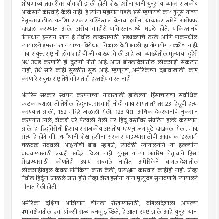
शोषणाच्या तक्रारींवर चौकशी झाली होती. शेख हसीना यांनी युनूस यांच्यावर राजकीय
आकसाने कारवाई केली नाही, हे त्यांना महागात पडले असे म्हणायचे का? युनूस यांच्या
नेतृत्वाखालील अंतरिम सरकार अस्तित्वात येताच, हसीना यांच्यावर त्वरेने आरोपपत्र
दाखल करण्यात आले. असेच काहीसे पाकिस्तानमध्ये घडले होते. पाकिस्तानचे
पंतप्रधान इमरान खान हे तेथील लष्करासाठी अडथळ्याचे ठरले आणि पाकमधील
न्यायालये इमरान खान यांच्या विरोधात निकाल देती झाली, हा योगायोग नक्कीच नाही.
मात्र, संयुक्त राष्ट्रांनी लोकशाहीची जी व्याख्या केली आहे, त्या व्याख्येतील मूल्यांचा दुहेरी
अर्थ उघड करणारी ही दुटप्पी नीती आहे. आज बांगलादेशातील लोकशाही संकटात
नाही, तेथे सारे काही सुरळीत सुरू आहे. म्हणूनच, अमेरिकेच्या दबावाखाली काम
करणारे संयुक्त राष्ट्र तेथे कोणताही हस्तक्षेप करत नाही.
अंतरिम सरकार स्थापन करण्याच्या नावाखाली झालेल्या हिंसाचाराचा सर्वाधिक
फटका बसला, तो तेथील हिंदूंनाच. सरकारी नोंदी काय सांगतात? तर 23 हिंदूंची हत्या
करण्यात आली, 152 मंदिरे जाळली गेली, 123 पेक्षा अधिक देवस्थानांचे नुकसान
करण्यात आले, शेकडो घरे पेटवली गेली, तर हिंदू वस्तींवर संघटित हल्ले करण्यात
आले. हा हिंदूविरोधी हिंसाचार राजकीय असंतोष म्हणून जगापुढे दाखवला गेला. मात्र,
सत्य हे होते की, धर्मांधांनी शेख हसीना सरकार पाडण्यासाठीची आक्रमक इस्लामी
चळवळ राबवली. आश्चर्याची बाब म्हणजे, त्यावेळी न्यायालयाने या हल्ल्यांना
थांबवण्यासाठी एकही आदेश दिला नाही. युनूस यांच्या अंतरिम नेतृत्वाने हिंसा
रोखण्यासाठी कोणतेही उपाय राबवले नाहीत, अमेरिकेने बांगलादेशातील
लोकशाहीबद्दल केवळ प्रतिक्रिया व्यक्त केली, प्रत्यक्षात कारवाई काहीही नाही. जेव्हा
तेथील हिंदूंना जाळले जात होते, तेव्हा शेख हसीना यांना मृत्युदंड सुनावणारी न्यायालये
मौनात गेली होती.
अमेरिका दक्षिण आशियात चीनला रोखण्यासाठी, बांगलादेशाला आपल्या
प्रभावक्षेत्रातील एक प्रॉक्सी राज्य बनवू इच्छिते, हे आता स्पष्ट झाले आहे. युनूस यांना