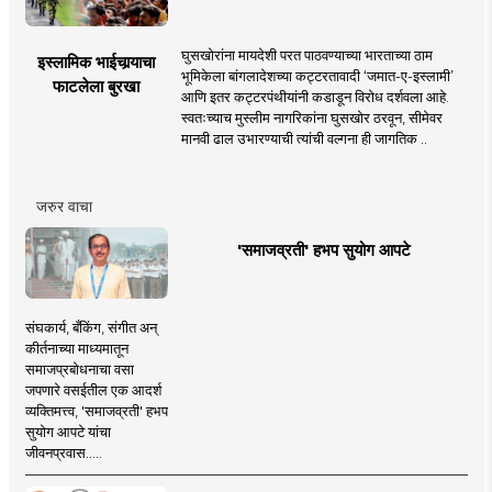
घुसखोरांना मायदेशी परत पाठवण्याच्या भारताच्या ठाम
इस्लामिक भाईचार्‍याचा
भूमिकेला बांगलादेशच्या कट्टरतावादी ‘जमात-ए-इस्लामी’
फाटलेला बुरखा
आणि इतर कट्टरपंथीयांनी कडाडून विरोध दर्शवला आहे.
स्वतःच्याच मुस्लीम नागरिकांना घुसखोर ठरवून, सीमेवर
मानवी ढाल उभारण्याची त्यांची वल्गना ही जागतिक ..
जरुर वाचा
'समाजव्रती' हभप सुयोग आपटे
संघकार्य, बँकिंग, संगीत अन्
कीर्तनाच्या माध्यमातून
समाजप्रबोधनाचा वसा
जपणारे वसईतील एक आदर्श
व्यक्तिमत्त्व, 'समाजव्रती' हभप
सुयोग आपटे यांचा
जीवनप्रवास.....