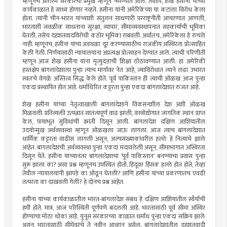
म्हणूनच अंतरिम सरकारचा प्रमुख म्हणून नेमण्यात आले. तथापि, शेख हसीना यांच्या
कार्यकाळात हे साध्य होणार नव्हते. हसीना यांनी अमेरिकेच्या या कटाला विरोध केला
होता. त्यांनी चीन-भारत यांच्याशी संतुलन साधणारी परराष्ट्रनीती आचरणात आणली,
भारताशी जवळीक साधताना सुरक्षा, व्यापार, सीमाव्यवस्थापनात सहकार्याची भूमिका
घेतली. तसेच दहशतवादविरोधी कठोर भूमिका राबवली. अर्थातच, अमेरिकेला हे रुचले
नाही. म्हणूनच, हसीना यांचा अडथळा दूर करण्यासाठीच राजकीय अस्थिरता प्रोत्साहित
केली गेली. निर्णयासाठी न्यायालयांना अप्रत्यक्ष प्रोत्साहन देण्यात आले. त्याची परिणीती
म्हणून आज शेख हसीना यांना मृत्युदंडाची शिक्षा ठोठावण्यात आली. हा अमेरिकी
हस्तक्षेप बांगलादेशाला पुन्हा त्याच मार्गावर नेत आहे, ज्याविरोधात त्याने लढा उभारत
स्वतःचे वेगळे अस्तित्व सिद्ध केले होते. पूर्व पाकिस्तान ही त्याची ओळख आज पुन्हा
एकदा प्रस्थापित होत आहे. धर्माधिरित कट्टरता पुन्हा एकदा बांगलादेशात रुजत आहे.
शेख हसीना यांच्या नेतृत्वाखाली बांगलादेशाने विकसनशील देश अशी ओळख
मिळवली. प्रतिव्यक्ती उत्पन्नात सातत्यपूर्ण वाढ झाली, वस्त्रोद्योगात जागतिक स्थान प्राप्त
केल, पायाभूत सुविधांची क्रांती दिसून आली. बांगलादेश दक्षिण आशियातील
उदयोन्मुख अर्थव्यवस्था म्हणून ओळखला जाऊ लागला. आज त्याच बांगलादेशात
धार्मिक कट्टरता वाढीस लागली असून, अल्पसंख्याकांवरील हल्ले हे नित्याचे झाले
आहेत. बांगलादेशची अर्थव्यवस्था पुन्हा एकदा मंदावलेली असून, सीमाभागात अस्थिरता
दिसून येते. हसीना यांच्यानंतर बांगलादेशाचा ‌‘पूर्व पाकिस्तान‌’ बनण्याचा प्रवास पुन्हा
सुरू झाला का? असा प्रश्न म्हणूनच उपस्थित होतो. हिंदूंवर हिंसक हल्ले होत होते, तेव्हा
तेथील न्यायालयांनी झापडे का ओढून घेतली? आणि हसीना यांच्या प्रकरणातच एवढी
तत्परता का दाखवली गेली? हे दोनच प्रश्न आहेत.
हसीना यांच्या कार्यकाळातील भारत-बांगलादेश संबंध हे दक्षिण आशियातील स्थैर्याची
हमी होते. मात्र, आज परिस्थिती पूर्णपणे बदलली आहे. भारतासाठी पूर्व सीमा अस्थिर
होण्याचा मोठा धोका आहे. युनूस सरकारच्या काळात धर्मांध पुन्हा एकदा सक्रिय झाले
असून, भारतासाठी सीमेवरचे ते नवीन आव्हान असेल. बांगलादेशातील दहशतवादी