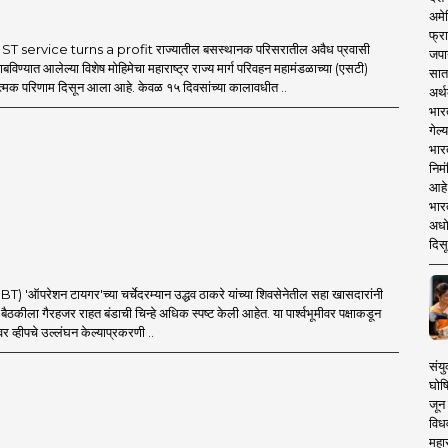
अमेर
फ्रा
T service turns a profit राज्यातील बसस्थानक परिसरातील अवैध प्रवासी
जपा
बविण्यात आलेल्या विशेष मोहिमेचा महाराष्ट्र राज्य मार्ग परिवहन महामंडळाच्या (एसटी)
सात
ात्मक परिणाम दिसून आला आहे. केवळ १५ दिवसांच्या कालावधीत ..
अर्थ
भार
गेल्
भार
निमं
आहे.
भारत
अधो
दिसू
'ऑपरेशन टायगर'च्या चर्चेदरम्यान उद्धव ठाकरे यांच्या शिवसेनेतील सहा खासदारांनी
च्या बैठकीला गैरहजर राहत बंडाची चिन्हे अधिक स्पष्ट केली आहेत. या पार्श्वभूमीवर पक्षाकडून
र व्हीपचे उल्लंघन केल्याप्रकरणी ..
संयु
घोष
जून 
विधव
महा