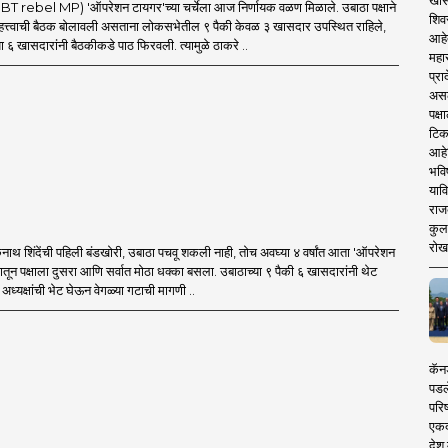
खास
 rebel MP) 'ऑपरेशन टायगर'च्या चर्चेला आज निर्णायक वळण मिळाले. उबाठा पक्षाने
शिव
त्त्वाची बैठक बोलावली असताना लोकसभेतील ९ पैकी केवळ ३ खासदार उपस्थित राहिले,
आहे
ा ६ खासदारांनी बैठकीकडे पाठ फिरवली. त्यामुळे ठाकरे ..
महार
प्रा
असले
पक्
टिक
आहे
भवि
याव
राज
कुलक
रोख
थ शिंदेंची पहिली बंडखोरी, उबाठा पचवू शकली नाही, तोच अवघ्या ४ वर्षांत आता 'ऑपरेशन
मातून पक्षाला दुसरा आणि सर्वात मोठा धक्का बसला. उबाठाच्या ९ पैकी ६ खासदारांनी थेट
ध्यक्षांची भेट घेऊन वेगळ्या गटाची मागणी ..
कॅनड
पडल
परिष
एकदा
देश