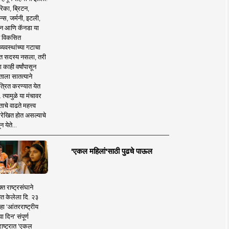
िका, ब्रिटन,
न्स, जर्मनी, इटली,
न आणि कॅनडा या
 विकसित
व्यवस्थांच्या गटाचा
त सदस्य नसला, तरी
या काही वर्षांपासून
ताला सातत्याने
त्रित करण्यात येत
 त्यामुळे या मंचावर
ाचे वाढते महत्त्व
रेखित होत असल्याचे
न येते...
'एकल महिलां'साठी पुढचे पाऊल
क्त राष्ट्रसंघाने
ित केलेला दि. २३
हा 'आंतरराष्ट्रीय
ा दिन' संपूर्ण
राष्ट्रात 'एकल