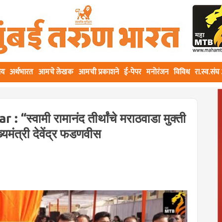
ीय
अर्थभारत
आमचे लेखक
आमची प्रकाशने
ई-पेपर
मनोरंजन
विविध
रा.स्व.सं
वामी रामानंद तीर्थांचे मराठवाडा मुक्ती
यमंत्री देवेंद्र फडणवीस