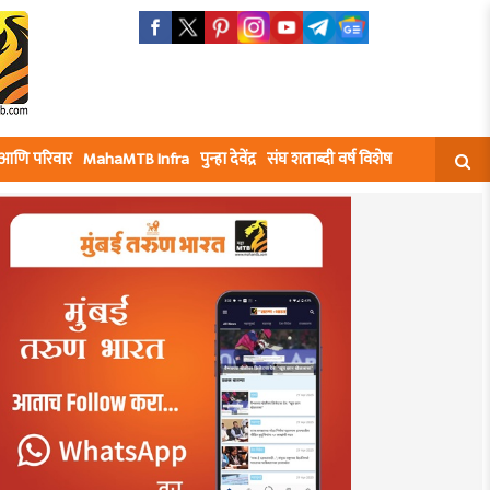
घ आणि परिवार
MahaMTB Infra
पुन्हा देवेंद्र
संघ शताब्दी वर्ष विशेष