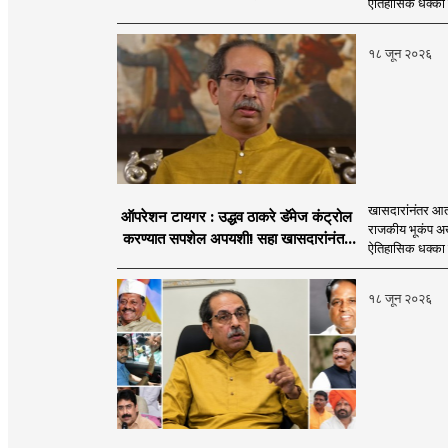
ऐतिहासिक धक्का 
१८ जून २०२६
खासदारांनंतर आत
ऑपरेशन टायगर : उद्धव ठाकरे डॅमेज कंट्रोल
राजकीय भूकंप अखे
करण्यात सपशेल अपयशी! सहा खासदारांनंतर
ऐतिहासिक धक्का 
आमदारांसह नगरसेवकही शिंदेंकडे जाण्याच्या
चर्चा सुरू
१८ जून २०२६