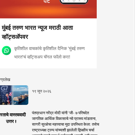
मुंबई तरुण भारत न्यूज मराठी आता
व्हॉट्सॲपवर
कृतिशील वाचकांचे कृतिशील दैनिक 'मुंबई तरुण
भारत'चं व्हॉट्सअप चॅनल फॉलो करा!
ग्रलेख
१९ जून २०२६
पंतप्रधान नरेंद्र मोदी यांनी 'जी- ७ परिषदेत
रताचे वास्तववादी
जागतिक आर्थिक विकासाचे नवे प्रारूप मांडताना,
उत्तर !
सागरी सुरक्षेचा महत्त्वाचा मुद्दा उपस्थित केला. तसेच
राष्ट्राध्यक्ष ट्रम्प यांच्याशी झालेली द्विपक्षीय चर्चा