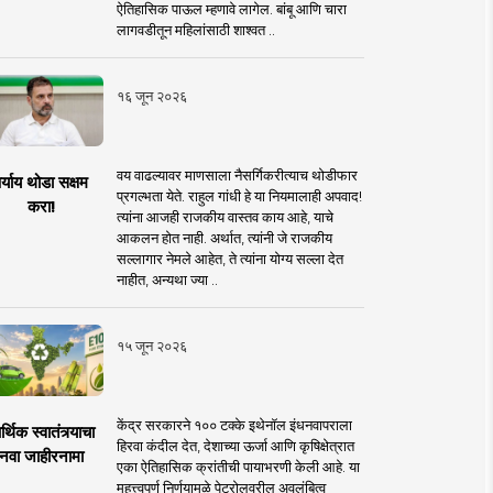
ऐतिहासिक पाऊल म्हणावे लागेल. बांबू आणि चारा
लागवडीतून महिलांसाठी शाश्वत ..
१६ जून २०२६
वय वाढल्यावर माणसाला नैसर्गिकरीत्याच थोडीफार
र्याय थोडा सक्षम
प्रगल्भता येते. राहुल गांधी हे या नियमालाही अपवाद!
करा!
त्यांना आजही राजकीय वास्तव काय आहे, याचे
आकलन होत नाही. अर्थात, त्यांनी जे राजकीय
सल्लागार नेमले आहेत, ते त्यांना योग्य सल्ला देत
नाहीत, अन्यथा ज्या ..
१५ जून २०२६
केंद्र सरकारने १०० टक्के इथेनॉल इंधनवापराला
्थिक स्वातंत्र्याचा
हिरवा कंदील देत, देशाच्या ऊर्जा आणि कृषिक्षेत्रात
नवा जाहीरनामा
एका ऐतिहासिक क्रांतीची पायाभरणी केली आहे. या
महत्त्वपूर्ण निर्णयामुळे पेट्रोलवरील अवलंबित्व