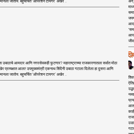
अन् 
मानला जातोय. बहुचर्चित ‘ऑपरेशन टायगर’ अखेर ..
माध्
समा
जपण
आदर्
'सम
आपट
जीवन
ा उबाठाचे आमदार आणि नगरसेवकही फुटणार? महाराष्ट्राच्या राजकारणातला सर्वात मोठा
र प्रत्यक्षात आला! उपमुख्यमंत्री एकनाथ शिंदेंनी उबाठा गटाला दिलेला हा दुसरा आणि
मानला जातोय. बहुचर्चित ‘ऑपरेशन टायगर’ अखेर ..
शिव
ऐति
उद्ध
नव्य
प्रय
आता 
काही
राज
उडा
गटा