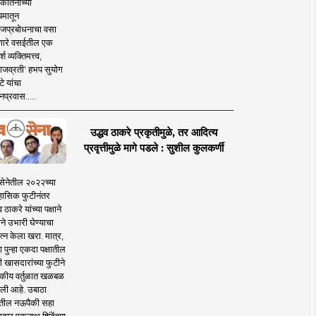
कीर्तनाच्या
यमातून
जप्रबोधनाचा वसा
ारे वसईतील एक
श व्यक्तिमत्त्व,
ाजव्रती' हभप सुयोग
े यांचा
प्रवास.....
उद्धव ठाकरे प्रकृतीमुळे, तर आदित्य
प्रवृत्तीमुळे मागे पडले : सुशील कुलकर्णी
सेनेतील २०२२च्या
हासिक फुटीनंतर
व ठाकरे यांच्या पक्षाने
ाने उभारी घेण्याचा
त्न केला खरा. मात्र,
पुन्हा एकदा पक्षातील
 खासदारांच्या फुटीने
कीय वर्तुळात खळबळ
ली आहे. उबाठा
तील नऊपैकी सहा