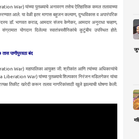
eration War) यांच्या पुतळ्याचे अनावरण तसेच ऐतिहासिक कमल तलावाच्या
ते करण्यात आले. या वेळी इतर मागास बहुजन कल्याण, दुग्धविकास व अपारंपरिक
भा सदस्य डॉ. भागवत कराड, आमदार संजय केणेकर, आमदार अनुराधा चव्हाण,
्रामात योगदान दिलेल्या स्वातंत्र्यसैनिकांचे कुटुंबीय उपस्थित होते.
जु
तास पाणीपुरवठा बंद
ion War) महापालिका आयुक्त जी. श्रीकांत आणि त्यांच्या अधिकाऱ्यांचे
hwada Liberation War) यांच्या पुतळ्याचे शिल्पकार निरंजन मडिलगेकर यांचा
 प्रत्यक्ष तिकीट खरेदी करून तलाव नागरिकांसाठी खुले झाल्याची घोषणा केली.
मह