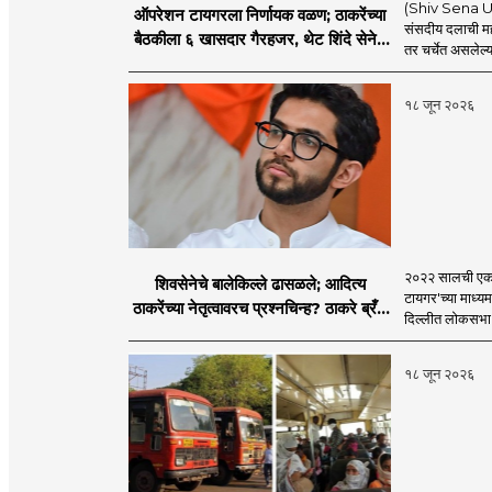
(Shiv Sena UBT
ऑपरेशन टायगरला निर्णायक वळण; ठाकरेंच्या
संसदीय दलाची मह
बैठकीला ६ खासदार गैरहजर, थेट शिंदे सेनेत
तर चर्चेत असलेल्य
विलीन होण्याचा प्रस्ताव?
१८ जून २०२६
२०२२ सालची एकना
शिवसेनेचे बालेकिल्ले ढासळले; आदित्य
टायगर'च्या माध्य
ठाकरेंच्या नेतृत्वावरच प्रश्नचिन्ह? ठाकरे ब्रँड
दिल्लीत लोकसभा अ
नेमका कुठे चुकला?
१८ जून २०२६