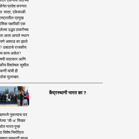
दार एकनाथ शिंदेंच्या
सेनेत प्रवेश करणार
त. मात्र, एकेकाळी
ाष्ट्रातील प्रमुख
देशिक पक्षांपैकी एक
ल्या उद्धव ठाकरेंच्या
षाला आता आपले स्थान
वणे अवघड का झाले
? उबाठाचे राजकीय
ष्य काय असेल?
िषयी पत्रकार आणि
कीय विश्लेषक सुशील
र्णी यांची ही
ठोक मुलाखत..
केंद्रस्थानी भारत का ?
ामध्ये नुकत्याच पार
ेल्या 'जी-७' शिखर
देत भारत पुन्हा
 विशेष निमंत्रित
 म्हणून सहभागी झाला.