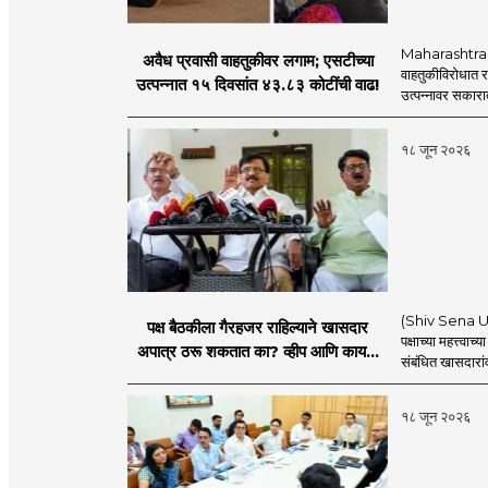
Maharashtra S
अवैध प्रवासी वाहतुकीवर लगाम; एसटीच्या
वाहतुकीविरोधात रा
उत्पन्नात १५ दिवसांत ४३.८३ कोटींची वाढ!
उत्पन्नावर सकार
१८ जून २०२६
(Shiv Sena UBT) 
पक्ष बैठकीला गैरहजर राहिल्याने खासदार
पक्षाच्या महत्त्वा
अपात्र ठरू शकतात का? व्हीप आणि कायदा
संबंधित खासदारांव
नेमकं काय सांगतो?
१८ जून २०२६