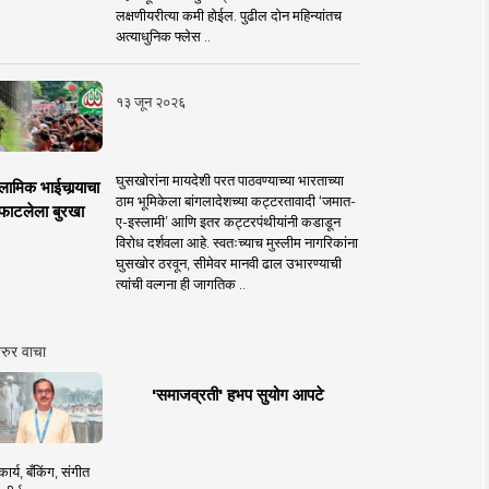
लक्षणीयरीत्या कमी होईल. पुढील दोन महिन्यांतच
अत्याधुनिक फ्लेस ..
१३ जून २०२६
घुसखोरांना मायदेशी परत पाठवण्याच्या भारताच्या
लामिक भाईचार्‍याचा
ठाम भूमिकेला बांगलादेशच्या कट्टरतावादी ‘जमात-
फाटलेला बुरखा
ए-इस्लामी’ आणि इतर कट्टरपंथीयांनी कडाडून
विरोध दर्शवला आहे. स्वतःच्याच मुस्लीम नागरिकांना
घुसखोर ठरवून, सीमेवर मानवी ढाल उभारण्याची
त्यांची वल्गना ही जागतिक ..
रुर वाचा
'समाजव्रती' हभप सुयोग आपटे
ार्य, बँकिंग, संगीत