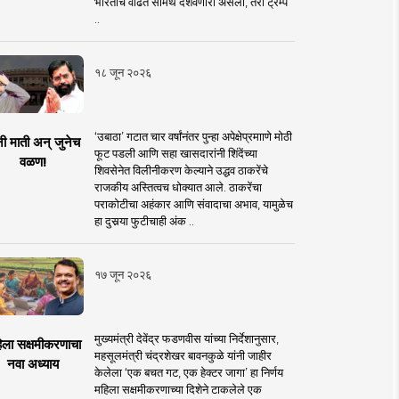
भारताचे वाढते सामर्थ दर्शवणारी असली, तरी ट्रम्प
..
१८ जून २०२६
‘उबाठा’ गटात चार वर्षांनंतर पुन्हा अपेक्षेप्रमााणे मोठी
नी माती अन् जुनेच
फूट पडली आणि सहा खासदारांनी शिंदेंच्या
वळण!
शिवसेनेत विलीनीकरण केल्याने उद्धव ठाकरेंचे
राजकीय अस्तित्वच धोक्यात आले. ठाकरेंचा
पराकोटीचा अहंकार आणि संवादाचा अभाव, यामुळेच
हा दुसर्‍या फुटीचाही अंक ..
१७ जून २०२६
मुख्यमंत्री देवेंद्र फडणवीस यांच्या निर्देशानुसार,
िला सक्षमीकरणाचा
महसूलमंत्री चंद्रशेखर बावनकुळे यांनी जाहीर
नवा अध्याय
केलेला ‘एक बचत गट, एक हेक्टर जागा’ हा निर्णय
महिला सक्षमीकरणाच्या दिशेने टाकलेले एक