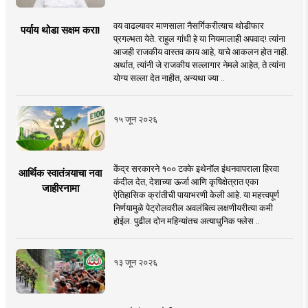
वय वाढल्यावर माणसाला नैसर्गिकरीत्याच थोडीफार
पर्याय थोडा सक्षम करा!
प्रगल्भता येते. राहुल गांधी हे या नियमालाही अपवाद! त्यांना
आजही राजकीय वास्तव काय आहे, याचे आकलन होत नाही.
अर्थात, त्यांनी जे राजकीय सल्लागार नेमले आहेत, ते त्यांना
योग्य सल्ला देत नाहीत, अन्यथा ज्या ..
१५ जून २०२६
केंद्र सरकारने १०० टक्के इथेनॉल इंधनवापराला हिरवा
आर्थिक स्वातंत्र्याचा नवा
कंदील देत, देशाच्या ऊर्जा आणि कृषिक्षेत्रात एका
जाहीरनामा
ऐतिहासिक क्रांतीची पायाभरणी केली आहे. या महत्त्वपूर्ण
निर्णयामुळे पेट्रोलवरील अवलंबित्व लक्षणीयरीत्या कमी
होईल. पुढील दोन महिन्यांतच अत्याधुनिक फ्लेस ..
१३ जून २०२६