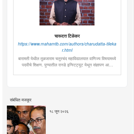
चारूदत्त टिळेकर
https://www.mahamtb.com/authors/charudatta-tileka
r.html
बारामती येथील तुळजाराम चतुरचंद महाविद्यालयात वाणिज्य विषयामध्ये
पदवीचे शिक्षण. पुण्यातील रानडे इन्स्टिट्यूट येथून संज्ञापण आणि
वृत्तपत्रविद्येमध्ये पदव्युत्तर पदवी. अनेक राज्यस्तरीय वक्तृत्व
स्पर्धांमध्ये सहभाग. रानडे इन्स्टिट्यूट येथे 'पश्चिम महाराष्ट्रातील
वक्तृत्व स्पर्धांची परंपरा, समस्या आणि परिणाम' या विषयात सखोल
अहवाल सादर. सध्या मुंबई तरुण भारत येथे पत्रकार म्हणून कार्यरत.
संबंधित मजकूर
१८ जून २०२६