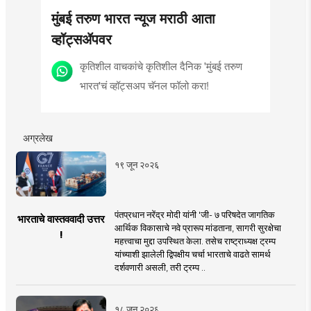
मुंबई तरुण भारत न्यूज मराठी आता
व्हॉट्सॲपवर
कृतिशील वाचकांचे कृतिशील दैनिक 'मुंबई तरुण
भारत'चं व्हॉट्सअप चॅनल फॉलो करा!
अग्रलेख
१९ जून २०२६
पंतप्रधान नरेंद्र मोदी यांनी 'जी- ७ परिषदेत जागतिक
भारताचे वास्तववादी उत्तर
आर्थिक विकासाचे नवे प्रारूप मांडताना, सागरी सुरक्षेचा
!
महत्त्वाचा मुद्दा उपस्थित केला. तसेच राष्ट्राध्यक्ष ट्रम्प
यांच्याशी झालेली द्विपक्षीय चर्चा भारताचे वाढते सामर्थ
दर्शवणारी असली, तरी ट्रम्प ..
१८ जून २०२६