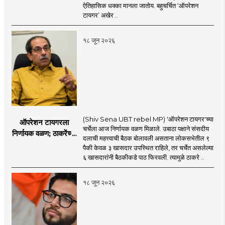
सहा खासदारांनंतर
ऐतिहासिक धक्का मानला जातोय. बहुचर्चित ‘ऑपरेशन
आमदारांसह नगरसेवकही
टायगर’ अखेर ..
शिंदेंकडे जाण्याच्या चर्चा
सुरू
१८ जून २०२६
(Shiv Sena UBT rebel MP) 'ऑपरेशन टायगर'च्या
ऑपरेशन टायगरला
चर्चेला आज निर्णायक वळण मिळाले. उबाठा पक्षाने संसदीय
निर्णायक वळण; ठाकरेंच्या
दलाची महत्त्वाची बैठक बोलावली असताना लोकसभेतील ९
बैठकीला ६ खासदार
पैकी केवळ ३ खासदार उपस्थित राहिले, तर चर्चेत असलेल्या
गैरहजर, थेट शिंदे सेनेत
६ खासदारांनी बैठकीकडे पाठ फिरवली. त्यामुळे ठाकरे ..
विलीन होण्याचा प्रस्ताव?
१८ जून २०२६