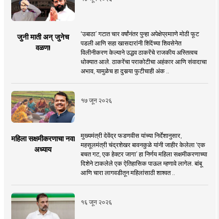
‘उबाठा’ गटात चार वर्षांनंतर पुन्हा अपेक्षेप्रमााणे मोठी फूट
जुनी माती अन् जुनेच
पडली आणि सहा खासदारांनी शिंदेंच्या शिवसेनेत
वळण!
विलीनीकरण केल्याने उद्धव ठाकरेंचे राजकीय अस्तित्वच
धोक्यात आले. ठाकरेंचा पराकोटीचा अहंकार आणि संवादाचा
अभाव, यामुळेच हा दुसर्‍या फुटीचाही अंक ..
१७ जून २०२६
मुख्यमंत्री देवेंद्र फडणवीस यांच्या निर्देशानुसार,
महिला सक्षमीकरणाचा नवा
महसूलमंत्री चंद्रशेखर बावनकुळे यांनी जाहीर केलेला ‘एक
अध्याय
बचत गट, एक हेक्टर जागा’ हा निर्णय महिला सक्षमीकरणाच्या
दिशेने टाकलेले एक ऐतिहासिक पाऊल म्हणावे लागेल. बांबू
आणि चारा लागवडीतून महिलांसाठी शाश्वत ..
१६ जून २०२६