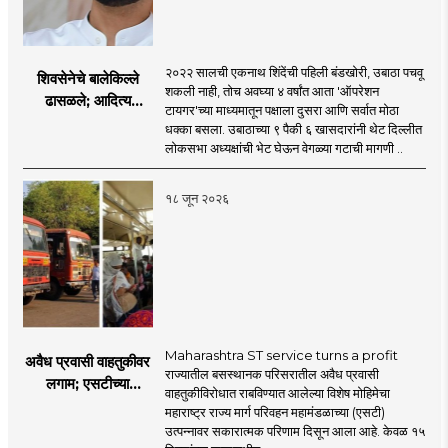
२०२२ सालची एकनाथ शिंदेंची पहिली बंडखोरी, उबाठा पचवू
शिवसेनेचे बालेकिल्ले
शकली नाही, तोच अवघ्या ४ वर्षांत आता 'ऑपरेशन
ढासळले; आदित्य
टायगर'च्या माध्यमातून पक्षाला दुसरा आणि सर्वात मोठा
ठाकरेंच्या नेतृत्वावरच
धक्का बसला. उबाठाच्या ९ पैकी ६ खासदारांनी थेट दिल्लीत
प्रश्नचिन्ह? ठाकरे ब्रँड
लोकसभा अध्यक्षांची भेट घेऊन वेगळ्या गटाची मागणी ..
नेमका कुठे चुकला?
१८ जून २०२६
Maharashtra ST service turns a profit
अवैध प्रवासी वाहतुकीवर
राज्यातील बसस्थानक परिसरातील अवैध प्रवासी
लगाम; एसटीच्या
वाहतुकीविरोधात राबविण्यात आलेल्या विशेष मोहिमेचा
उत्पन्नात १५ दिवसांत
महाराष्ट्र राज्य मार्ग परिवहन महामंडळाच्या (एसटी)
४३.८३ कोटींची वाढ!
उत्पन्नावर सकारात्मक परिणाम दिसून आला आहे. केवळ १५