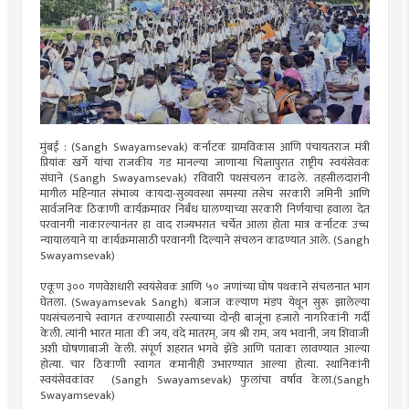
मुंबई : (Sangh Swayamsevak) कर्नाटक ग्रामविकास आणि पंचायतराज मंत्री
प्रियांक खर्गे यांचा राजकीय गड मानल्या जाणाऱ्या चित्‍तापुरात राष्ट्रीय स्वयंसेवक
संघाने (Sangh Swayamsevak) रविवारी पथसंचलन काढले. तहसीलदारांनी
मागील महिन्यात संभाव्य कायदा-सुव्यवस्था समस्या तसेच सरकारी जमिनी आणि
सार्वजनिक ठिकाणी कार्यक्रमावर निर्बंध घालण्याच्या सरकारी निर्णयाचा हवाला देत
परवानगी नाकारल्यानंतर हा वाद राज्यभरात चर्चेत आला होता मात्र कर्नाटक उच्च
न्यायालयाने या कार्यक्रमासाठी परवानगी दिल्याने संचलन काढण्यात आले. (Sangh
Swayamsevak)
एकूण ३०० गणवेशधारी स्वयंसेवक आणि ५० जणांच्या घोष पथकाने संचलनात भाग
घेतला. (Swayamsevak Sangh) बजाज कल्याण मंडप येथून सुरू झालेल्या
पथसंचलनाचे स्वागत करण्यासाठी रस्त्याच्या दोन्ही बाजूंना हजारो नागरिकांनी गर्दी
केली. त्यांनी भारत माता की जय, वंदे मातरम्, जय श्री राम, जय भवानी, जय शिवाजी
अशी घोषणाबाजी केली. संपूर्ण शहरात भगवे झेंडे आणि पताका लावण्यात आल्या
होत्या. चार ठिकाणी स्वागत कमानीही उभारण्यात आल्या होत्या. स्थानिकांनी
स्वयंसेवकांवर (Sangh Swayamsevak) फुलांचा वर्षाव केला.(Sangh
Swayamsevak)