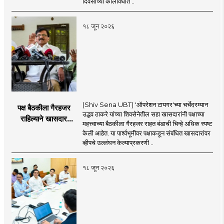
दिवसांच्या कालावधीत ..
१८ जून २०२६
(Shiv Sena UBT) 'ऑपरेशन टायगर'च्या चर्चेदरम्यान
पक्ष बैठकीला गैरहजर
उद्धव ठाकरे यांच्या शिवसेनेतील सहा खासदारांनी पक्षाच्या
राहिल्याने खासदार
महत्त्वाच्या बैठकीला गैरहजर राहत बंडाची चिन्हे अधिक स्पष्ट
अपात्र ठरू शकतात का?
केली आहेत. या पार्श्वभूमीवर पक्षाकडून संबंधित खासदारांवर
व्हीप आणि कायदा नेमकं
व्हीपचे उल्लंघन केल्याप्रकरणी ..
काय सांगतो?
१८ जून २०२६