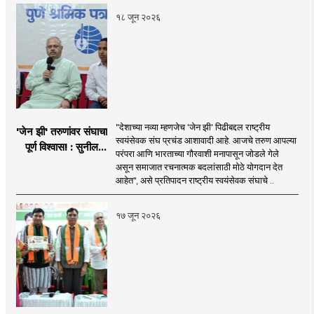
१८ जून २०२६
"देशाच्या नव्या म्हणजेच 'जेन झी' पिढीबद्दल राष्ट्रीय
'जेन झी' तरुणांवर संघाचा
स्वयंसेवक संघ प्रचंड आशावादी आहे. आजचे तरुण आपल्या
पूर्ण विश्वास! : सुनील
परंपरा आणि भारताच्या गौरवाशी मनापासून जोडले गेले
आंबेकर
असून समाजात रचनात्मक बदलांसाठी मोठे योगदान देत
आहेत", असे प्रतिपादन राष्ट्रीय स्वयंसेवक संघाचे ..
१७ जून २०२६