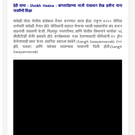
हेही वाचा :
Sheikh Hasina : बांगलादेशच्या माजी पंतप्रधान शेख हसीना यांना
फाशीची शिक्षा
यावेळी मोठा पोलीस बंदोबस्त तैनात करण्यात आला होता. एकूण १२०० पोलिस
कर्मचारी यावेळी तैनात होते. पोलिसांनी शहरात येणाऱ्या चारही महामार्गांना बंद करून
वाहनांची तपासणी केली. चित्‍तापुर नगरपरिषद आणि पोलीस विभागाने मार्गावर ५६
सीसीटीव्ही कॅमेरे बसवले होते. कार्यक्रमावर नजर ठेवण्यासाठी पोलिसांनी १० ड्रोन
कॅमेऱ्यांचाही वापर केला. स्थानिक स्वराज्य संस्थेने (Sangh Swayamsevak) २००
झेंडे, पताका आणि फ्लेक्स लावण्यास परवानगी दिली होती.(Sangh
Swayamsevak)