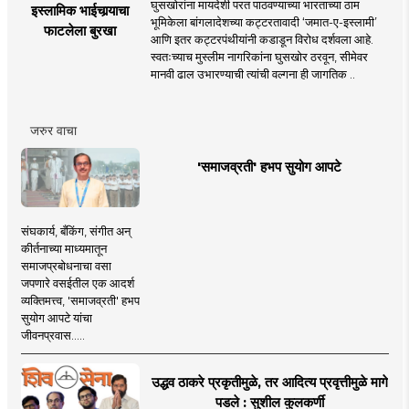
घुसखोरांना मायदेशी परत पाठवण्याच्या भारताच्या ठाम
इस्लामिक भाईचार्‍याचा
भूमिकेला बांगलादेशच्या कट्टरतावादी ‘जमात-ए-इस्लामी’
फाटलेला बुरखा
आणि इतर कट्टरपंथीयांनी कडाडून विरोध दर्शवला आहे.
स्वतःच्याच मुस्लीम नागरिकांना घुसखोर ठरवून, सीमेवर
मानवी ढाल उभारण्याची त्यांची वल्गना ही जागतिक ..
जरुर वाचा
'समाजव्रती' हभप सुयोग आपटे
संघकार्य, बँकिंग, संगीत अन्
कीर्तनाच्या माध्यमातून
समाजप्रबोधनाचा वसा
जपणारे वसईतील एक आदर्श
व्यक्तिमत्त्व, 'समाजव्रती' हभप
सुयोग आपटे यांचा
जीवनप्रवास.....
उद्धव ठाकरे प्रकृतीमुळे, तर आदित्य प्रवृत्तीमुळे मागे
पडले : सुशील कुलकर्णी