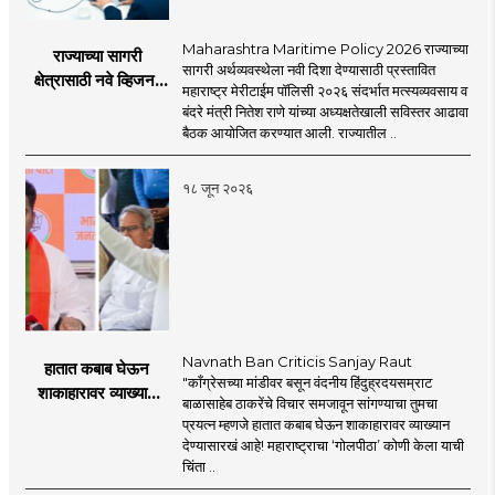
Maharashtra Maritime Policy 2026 राज्याच्या
राज्याच्या सागरी
सागरी अर्थव्यवस्थेला नवी दिशा देण्यासाठी प्रस्तावित
क्षेत्रासाठी नवे व्हिजन;
महाराष्ट्र मेरीटाईम पॉलिसी २०२६ संदर्भात मत्स्यव्यवसाय व
'महाराष्ट्र मेरीटाईम
बंदरे मंत्री नितेश राणे यांच्या अध्यक्षतेखाली सविस्तर आढावा
पॉलिसी २०२६'चा
बैठक आयोजित करण्यात आली. राज्यातील ..
प्रस्ताव
१८ जून २०२६
Navnath Ban Criticis Sanjay Raut
हातात कबाब घेऊन
"काँग्रेसच्या मांडीवर बसून वंदनीय हिंदुह्रदयसम्राट
शाकाहारावर व्याख्यान
बाळासाहेब ठाकरेंचे विचार समजावून सांगण्याचा तुमचा
देण्यासारखा राऊत यांचा
प्रयत्न म्हणजे हातात कबाब घेऊन शाकाहारावर व्याख्यान
प्रयत्न - नवनाथ बन
देण्यासारखं आहे! महाराष्ट्राचा ‘गोलपीठा’ कोणी केला याची
चिंता ..