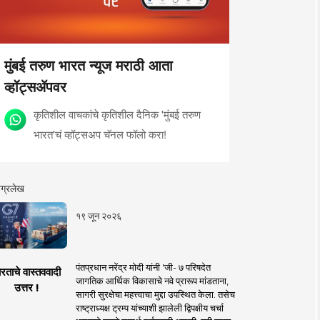
मुंबई तरुण भारत न्यूज मराठी आता
व्हॉट्सॲपवर
कृतिशील वाचकांचे कृतिशील दैनिक 'मुंबई तरुण
भारत'चं व्हॉट्सअप चॅनल फॉलो करा!
ग्रलेख
१९ जून २०२६
पंतप्रधान नरेंद्र मोदी यांनी 'जी- ७ परिषदेत
रताचे वास्तववादी
जागतिक आर्थिक विकासाचे नवे प्रारूप मांडताना,
उत्तर !
सागरी सुरक्षेचा महत्त्वाचा मुद्दा उपस्थित केला. तसेच
राष्ट्राध्यक्ष ट्रम्प यांच्याशी झालेली द्विपक्षीय चर्चा