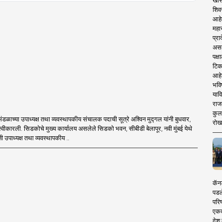
खास
शिव
आहे
महार
प्रा
असले
पक्
टिक
आहे
भवि
याव
राज
कुलक
ंडळाच्या उपाध्यक्ष तथा व्यवस्थापकीय संचालक पदाची सूत्रे अश्विन मुद्गल यांनी बुधवार,
रोख
स्वीकारली. सिडकोचे मुख्य कार्यालय असलेले सिडको भवन, सीबीडी बेलापूर, नवी मुंबई येथे
नी उपाध्यक्ष तथा व्यवस्थापकीय ..
कॅनड
पडल
परिष
एकदा
देश