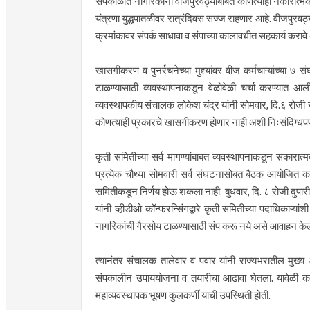
संपकाळात नागरिकांनी वीजपुरवठ्याबाबत कोणत्याही नकारात्मक व 
यंत्रणा युद्धपातळीवर रात्रंदिवस सज्ज राहणार आहे. वीजपुरव
क्रमांकावर संपर्क साधावा व संपाच्या कालावधीत सहकार्य क
खासगीकरण व पुनर्रचनेच्या मुद्द्यांवर वीज कर्मचाऱ्यांच्या ७ 
टाळण्यासाठी व्यवस्थापनाकडून वेळोवेळी चर्चा करण्यात आ
व्यवस्थापकीय संचालक लोकेश चंद्र यांनी सोमवार, दि.६ रोजी स्वत
कोणत्याही प्रकारचे खासगीकरण होणार नाही अशी निःसंदिग्धपणे ग्
कृती समितीच्या सर्व मागण्यांबाबत व्यवस्थापनाकडून सकारात
प्रत्येक चौथ्या सोमवारी सर्व संघटनासोबत बैठक आयोजित कर
समितीकडून निर्णय होऊ शकला नाही. बुधवार, दि. ८ रोजी दुपा
यांनी व्हीडीओ कॉन्फरन्सिंगद्वारे कृती समितीच्या पदाधिकाऱ्यां
नागरिकांची गैरसोय टाळण्यासाठी संप करू नये असे आवाहन केले
त्यानंतर संचालक तालेवार व पवार यांनी राज्यभरातील मुख्य अभ
संपकालीन उपाययोजना व तयारीचा आढावा घेतला. यावेळी का
महाव्यवस्थापक भूषण कुलकर्णी यांची उपस्थिती होती.