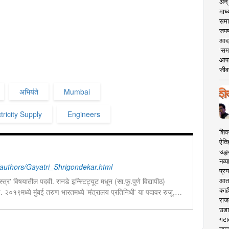
अन् 
माध्
समा
जपण
आदर्
'सम
आपट
जीवन
अभियंते
Mumbai
tricity Supply
Engineers
शिव
ऐति
उद्ध
नव्य
uthors/Gayatri_Shrigondekar.html
प्रय
त्र' विषयातील पदवी. रानडे इन्स्टिट्यूट मधून (सा.फु.पुणे विद्यापीठ)
आता 
काही
ण. २०१९मध्ये मुंबई तरुण भारतमध्ये 'मंत्रालय प्रतिनिधी' या पदावर रुजू.
राज
ेव्हलपमेंट' विशेष प्रतिनिधी म्हणून कार्यरत. राज्यातील पायाभूत सुविधांविषयी
उडा
गटा