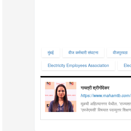
मुंबई
वीज कर्मचारी संघटना
वीजपुरवठा
Electricity Employees Association
Elec
गायत्री श्रीगोंदेकर
https://www.mahamtb.com/a
मूळची अहिल्यानगर येथील. 'राज्यशास्
'एमजेएमसी' विषयात पदव्युत्तर शिक्ष
सद्यस्थितीत 'इन्फ्रास्ट्रक्चर आणि ड
फिल्ड रिपोर्ट आणि लेखनात रस.