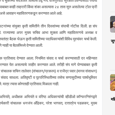
चुकीच्या संदेशावर विश्वास ठेवू नये. वीजपुरवठा सुरळीत ठेवण्यासाठी पर्यायी
ठ्याबाबत काही तक्रारी किंवा शंका असल्यास २४ तास सुरु असलेल्या टोल फ्री
रावे असे आवाहन महावितरणकडून करण्यात आले आहे.
संघटनांच्या संयुक्त कृती समितीने तीन दिवसांच्या संपाची नोटीस दिली. हा संप
ली. राज्याच्या अपर मुख्य सचिव आभा शुक्ला आणि महावितरणचे अध्यक्ष व
ंत्र बैठक घेऊन कृती समितीच्या पदाधिकाऱ्यांशी विविध मुद्द्यांवर चर्चा केली.
जु
वाही या बैठकींमध्ये देण्यात आली.
्मक प्रतिसाद देण्यात आला. नियमित संवाद व चर्चा करण्यासाठी दर महिन्यात
ण्यात येत असल्याचे जाहीर करण्यात आले. तरीही संप मागे घेण्याबाबत कृती
री संचालक सचिन तालेवार (संचालन/प्रकल्प) व राजेंद्र पवार (मानव संसाधन)
शी संवाद साधला. अतिवृष्टी व पूरपरिस्थितीच्या तसेच सणासुदीच्या पार्श्वभूमिवर
. मात्र त्यास कोणताही प्रतिसाद मिळाला नाही.
ियंते, अधीक्षक अभियंते व वरिष्ठ अधिकाऱ्यांची व्हीडीओ कॉन्फरन्सिंगद्वारे
मह
र्यकारी संचालक धनजंय औंढेकर, परेश भागवत, दत्तात्रेय पडळकर, मुख्य