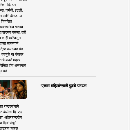
िका, ब्रिटन,
न्स, जर्मनी, इटली,
न आणि कॅनडा या
 विकसित
व्यवस्थांच्या गटाचा
त सदस्य नसला, तरी
या काही वर्षांपासून
ताला सातत्याने
त्रित करण्यात येत
 त्यामुळे या मंचावर
ाचे वाढते महत्त्व
रेखित होत असल्याचे
न येते...
'एकल महिलां'साठी पुढचे पाऊल
क्त राष्ट्रसंघाने
ित केलेला दि. २३
हा 'आंतरराष्ट्रीय
ा दिन' संपूर्ण
राष्ट्रात 'एकल