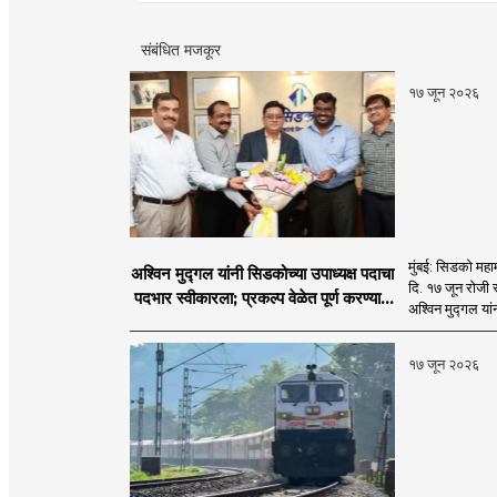
संबंधित मजकूर
१७ जून २०२६
मुंबई: सिडको महाम
अश्विन मुद्गल यांनी सिडकोच्या उपाध्यक्ष पदाचा
दि. १७ जून रोजी 
पदभार स्वीकारला; प्रकल्प वेळेत पूर्ण करण्यास
अश्विन मुद्गल यां
प्राधान्य देणार : अश्विन मुद्गल
१७ जून २०२६