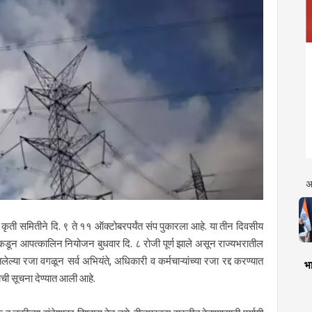
अ
कृती समितीने दि. ९ ते ११ ऑक्टोबरपर्यंत संप पुकारला आहे. या तीन दिवसीय
णकडून आपत्कालिन नियोजन बुधवार दि. ८ रोजी पूर्ण झाले असून राज्यभरातील
ल्या रजा वगळून सर्व अभियंते, अधिकारी व कर्मचाऱ्यांच्या रजा रद्द करण्यात
भा
याची सूचना देण्यात आली आहे.