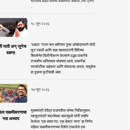
भारताचे वाढते सामर्थ दर्शवणारी असली, तरी ट्रम्प
..
१८ जून २०२६
‘उबाठा’ गटात चार वर्षांनंतर पुन्हा अपेक्षेप्रमााणे मोठी
नी माती अन् जुनेच
फूट पडली आणि सहा खासदारांनी शिंदेंच्या
वळण!
शिवसेनेत विलीनीकरण केल्याने उद्धव ठाकरेंचे
राजकीय अस्तित्वच धोक्यात आले. ठाकरेंचा
पराकोटीचा अहंकार आणि संवादाचा अभाव, यामुळेच
हा दुसर्‍या फुटीचाही अंक ..
१७ जून २०२६
मुख्यमंत्री देवेंद्र फडणवीस यांच्या निर्देशानुसार,
िला सक्षमीकरणाचा
महसूलमंत्री चंद्रशेखर बावनकुळे यांनी जाहीर
नवा अध्याय
केलेला ‘एक बचत गट, एक हेक्टर जागा’ हा निर्णय
महिला सक्षमीकरणाच्या दिशेने टाकलेले एक