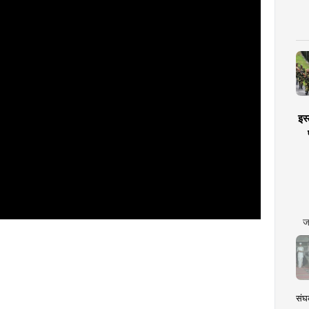
इस्
ज
संघक