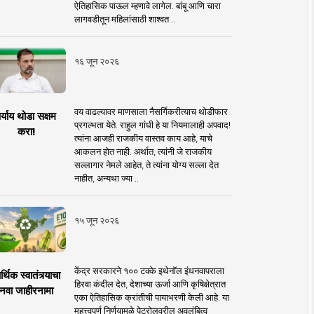
ऐतिहासिक पाऊल म्हणावे लागेल. बांबू आणि चारा
लागवडीतून महिलांसाठी शाश्वत ..
१६ जून २०२६
वय वाढल्यावर माणसाला नैसर्गिकरीत्याच थोडीफार
र्याय थोडा सक्षम
प्रगल्भता येते. राहुल गांधी हे या नियमालाही अपवाद!
करा!
त्यांना आजही राजकीय वास्तव काय आहे, याचे
आकलन होत नाही. अर्थात, त्यांनी जे राजकीय
सल्लागार नेमले आहेत, ते त्यांना योग्य सल्ला देत
नाहीत, अन्यथा ज्या ..
१५ जून २०२६
केंद्र सरकारने १०० टक्के इथेनॉल इंधनवापराला
्थिक स्वातंत्र्याचा
हिरवा कंदील देत, देशाच्या ऊर्जा आणि कृषिक्षेत्रात
नवा जाहीरनामा
एका ऐतिहासिक क्रांतीची पायाभरणी केली आहे. या
महत्त्वपूर्ण निर्णयामुळे पेट्रोलवरील अवलंबित्व