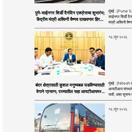
मुंबई : (Pune Sa
पुणे-साईनगर शिर्डी दैनंदिन एक्प्रेसचा शुभारंभ;
साईनगर शिर्डी दैनं
केंद्रीय मंत्री अश्विनी वैष्णव दाखवणार हिरवा
मंत्री अश्विनी वैष्
झेंडा
१६ जून २०२६
मुंबई : (Nitesh 
बंदर क्षेत्रासाठी कुशल मनुष्यबळ घडविण्यासाठी
आयटीआय संस्थांमध
वेगाने प्रयत्न; राज्यातील सहा आयटीआयमध्ये
यावी, अशा सूचना मत
विशेष अभ्यासक्रम - मंत्री नितेश राणे
१६ जून २०२६