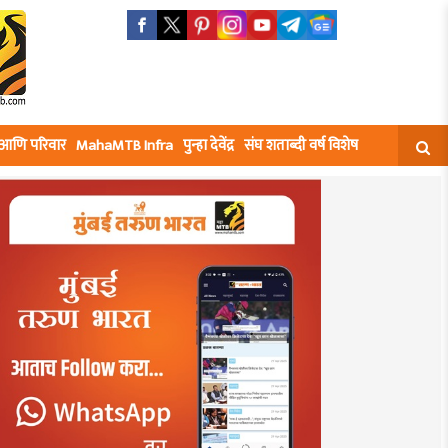
घ आणि परिवार
MahaMTB Infra
पुन्हा देवेंद्र
संघ शताब्दी वर्ष विशेष