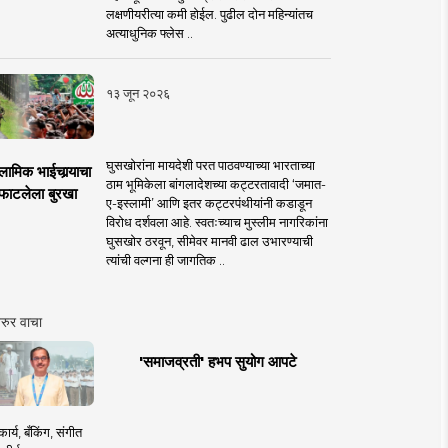
लक्षणीयरीत्या कमी होईल. पुढील दोन महिन्यांतच
अत्याधुनिक फ्लेस ..
१३ जून २०२६
घुसखोरांना मायदेशी परत पाठवण्याच्या भारताच्या
लामिक भाईचार्‍याचा
ठाम भूमिकेला बांगलादेशच्या कट्टरतावादी ‘जमात-
फाटलेला बुरखा
ए-इस्लामी’ आणि इतर कट्टरपंथीयांनी कडाडून
विरोध दर्शवला आहे. स्वतःच्याच मुस्लीम नागरिकांना
घुसखोर ठरवून, सीमेवर मानवी ढाल उभारण्याची
त्यांची वल्गना ही जागतिक ..
रुर वाचा
'समाजव्रती' हभप सुयोग आपटे
ार्य, बँकिंग, संगीत