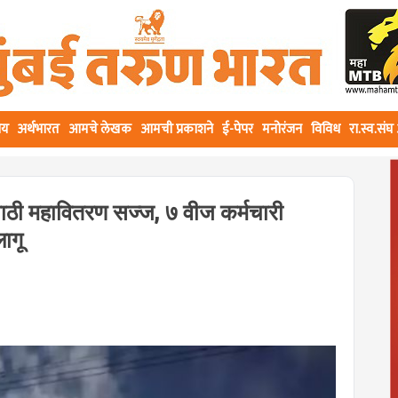
ीय
अर्थभारत
आमचे लेखक
आमची प्रकाशने
ई-पेपर
मनोरंजन
विविध
रा.स्व.सं
ठी महावितरण सज्ज, ७ वीज कर्मचारी
लागू