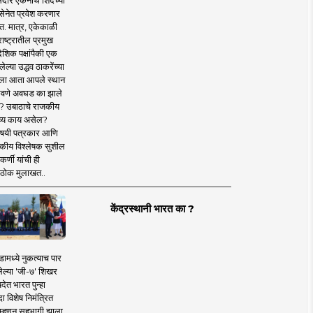
दार एकनाथ शिंदेंच्या
सेनेत प्रवेश करणार
त. मात्र, एकेकाळी
ाष्ट्रातील प्रमुख
देशिक पक्षांपैकी एक
ल्या उद्धव ठाकरेंच्या
षाला आता आपले स्थान
वणे अवघड का झाले
? उबाठाचे राजकीय
ष्य काय असेल?
िषयी पत्रकार आणि
कीय विश्लेषक सुशील
र्णी यांची ही
ठोक मुलाखत..
केंद्रस्थानी भारत का ?
ामध्ये नुकत्याच पार
ेल्या 'जी-७' शिखर
देत भारत पुन्हा
 विशेष निमंत्रित
 म्हणून सहभागी झाला.