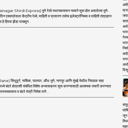
अमेर
फ्रा
inagar Shirdi Express) पुणे रेल्वे स्थानकावरून नव्याने सुरू होत असलेल्या पुणे-
जपा
दिन एक्सप्रेसला केंद्रीय रेल्वे, माहिती व प्रसारण तसेच इलेक्ट्रॉनिक्स व माहिती तंत्रज्ञान
सात
णव हे हिरवा झेंडा दाखवून ..
अर्थ
भार
गेल्
भार
निमं
आहे.
भारत
अधो
दिसू
Rane) सिंधुदुर्ग, नाशिक, पालघर, औंध-पुणे, नागपूर आणि मुंबई येथील निवडक सहा
्ये बंदरे क्षेत्राशी संबंधित विशेष अभ्यासक्रम सुरू करण्यासाठी आवश्यक तयारी करण्यात
्स्यव्यवसाय व बंदरे मंत्री नितेश राणे ..
संयु
घोष
जून 
विधव
महा