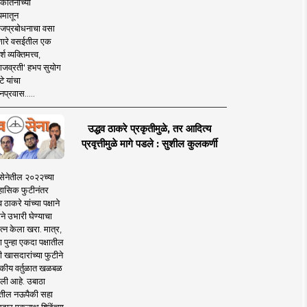
कीर्तनाच्या
यमातून
जप्रबोधनाचा वसा
ारे वसईतील एक
श व्यक्तिमत्त्व,
ाजव्रती' हभप सुयोग
े यांचा
प्रवास.....
उद्धव ठाकरे प्रकृतीमुळे, तर आदित्य
प्रवृत्तीमुळे मागे पडले : सुशील कुलकर्णी
सेनेतील २०२२च्या
हासिक फुटीनंतर
व ठाकरे यांच्या पक्षाने
ाने उभारी घेण्याचा
त्न केला खरा. मात्र,
पुन्हा एकदा पक्षातील
 खासदारांच्या फुटीने
कीय वर्तुळात खळबळ
ली आहे. उबाठा
तील नऊपैकी सहा