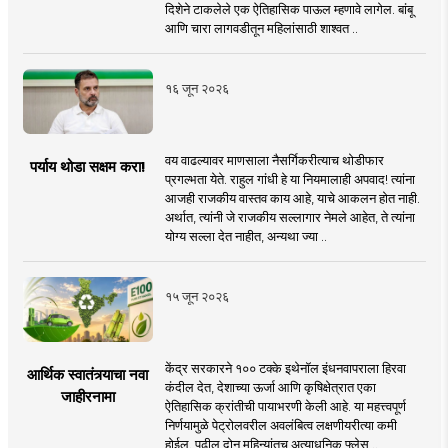
दिशेने टाकलेले एक ऐतिहासिक पाऊल म्हणावे लागेल. बांबू
आणि चारा लागवडीतून महिलांसाठी शाश्वत ..
१६ जून २०२६
वय वाढल्यावर माणसाला नैसर्गिकरीत्याच थोडीफार
पर्याय थोडा सक्षम करा!
प्रगल्भता येते. राहुल गांधी हे या नियमालाही अपवाद! त्यांना
आजही राजकीय वास्तव काय आहे, याचे आकलन होत नाही.
अर्थात, त्यांनी जे राजकीय सल्लागार नेमले आहेत, ते त्यांना
योग्य सल्ला देत नाहीत, अन्यथा ज्या ..
१५ जून २०२६
केंद्र सरकारने १०० टक्के इथेनॉल इंधनवापराला हिरवा
आर्थिक स्वातंत्र्याचा नवा
कंदील देत, देशाच्या ऊर्जा आणि कृषिक्षेत्रात एका
जाहीरनामा
ऐतिहासिक क्रांतीची पायाभरणी केली आहे. या महत्त्वपूर्ण
निर्णयामुळे पेट्रोलवरील अवलंबित्व लक्षणीयरीत्या कमी
होईल. पुढील दोन महिन्यांतच अत्याधुनिक फ्लेस ..