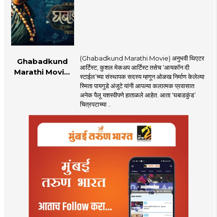
(Ghabadkund Marathi Movie) अनुभवी थिएटर
Ghabadkund
आर्टिस्ट, कुशल मेकअप आर्टिस्ट तसेच ‘आयकॉन दी
Marathi Movie:
स्टाईल’च्या संस्थापक सदस्य म्हणून ओळख निर्माण केलेल्या
‘घबाडकुंड’मध्ये ‘रंगी’ची
स्मिता पायगुडे अंजुटे यांनी आपल्या कलात्मक प्रवासात
एंट्री! स्मिता पायगुडे
अनेक पैलू यशस्वीपणे हाताळले आहेत. आता ‘घबाडकुंड’
अंजुटेचा गूढ अवतार
चित्रपटाच्या ..
पाहून...!