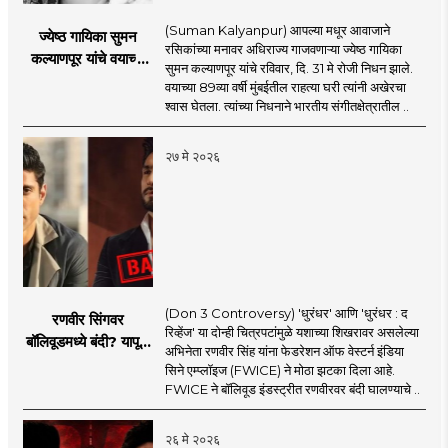
(Suman Kalyanpur) आपल्या मधूर आवाजाने
ज्येष्ठ गायिका सुमन
रसिकांच्या मनावर अधिराज्य गाजवणाऱ्या ज्येष्ठ गायिका
कल्याणपूर यांचे वयाच्या
सुमन कल्याणपूर यांचे रविवार, दि. 31 मे रोजी निधन झाले.
८९ व्या वर्षी निधन
वयाच्या 89व्या वर्षी मुंबईतील राहत्या घरी त्यांनी अखेरचा
श्वास घेतला. त्यांच्या निधनाने भारतीय संगीतक्षेत्रातील ..
२७ मे २०२६
(Don 3 Controversy) 'धुरंधर' आणि 'धुरंधर : द
रणवीर सिंगवर
रिव्हेंज' या दोन्ही चित्रपटांमुळे यशाच्या शिखरावर असलेल्या
बॉलिवूडमध्ये बंदी? यापूर्वी
अभिनेता रणवीर सिंह यांना फेडरेशन ऑफ वेस्टर्न इंडिया
कुणाकुणावर आली होती
सिने एम्प्लॉइज (FWICE) ने मोठा झटका दिला आहे.
बंदी?
FWICE ने बॉलिवूड इंडस्ट्रीत रणवीरवर बंदी घालण्याचे ..
२६ मे २०२६