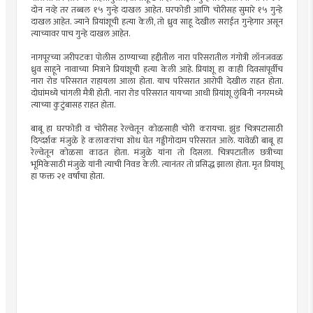
दोन नव्हे तर तब्बल १५ गुन्हे दाखल आहेत. घरफोडी आणि चोरीसह सुमारे १५ गुन्हे
दाखल आहेत. ज्याने प्रियांशूची हत्या केली, तो ध्रुव साहू देखील सराईत गुन्हेगार असून
त्याच्यावर पाच गुन्हे दाखल आहेत.
नागपूरच्या जरीपटका पोलीस ठाण्याच्या हद्दीतील नारा परिसरातील गंगोत्री लॉनजवळ
ध्रुव साहूने नावाच्या मित्राने प्रियांशूची हत्या केली आहे. प्रियांशू हा काही दिवसांपूर्वीच
नारा रोड परिसरात राहायला आला होता. याच परिसरात आरोपी देखील राहत होता.
दोघांमध्ये चांगली मैत्री होती. नारा रोड परिसरात यायच्या आधी प्रियांशू लुंबिनी नगरमध्ये
त्याच्या कुटुंबासह राहत होता.
बाबू हा घरफोडी व चोरीसह रेल्वेतून कोळसाही चोरी करायचा. झुंड चित्रपटासाठी
दिग्दर्शक मंजुळे हे कलाकरांचा शोध घेत गड्डीगोदाम परिसरात आले. यावेळी बाबू हा
रेल्वेतून कोळसा काढत होता. मंजुळे यांना तो दिसला. चित्रपटातील छत्रीच्या
भूमिकेसाठी मंजुळे यांनी त्याची निवड केली. त्यानंतर तो प्रसिद्ध झाला होता. मृत प्रियांशू
हा फक्त २१ वर्षांचा होता.