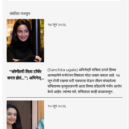
संबंधित मजकूर
१७ जून २०२६
(Sanchita ugale) अभिनेत्री संचिता उगले हिच्या
“कोणीतरी तिला टॉर्चर
आत्महत्येने मनोरंजन विश्वाला मोठा धक्का बसला आहे. १४
करत होतं...”; अभिनेत्री
जून रोजी राहत्या घरी गळफास घेऊन जीवन संपवलेल्या
संचिता उगलेच्या वडिलांचा
संचिताच्या मृत्यूप्रकरणी आता तिच्या वडिलांनी गंभीर आरोप
गंभीर आरोप
केले आहेत. त्यांच्या मते, संचिताला काही काळापासून ..
१५ जून २०२६