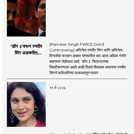
(Ranveer Singh FWICE Don3
‘डॉन ३’वरून रणवीर
Controversy) अभिनेता रणवीर सिंग आणि अभिनेता-
सिंग अडचणीत;
दिग्दर्शक फरहान अख्तर यांच्यातील वाद आता अधिक गंभीर
FWICE ने घेतला मोठा
वळणावर पोहोचला आहे. ‘डॉन ३’ चित्रपटाच्या
निर्णय?
चित्रीकरणाला अवघे काही दिवस शिल्लक असताना रणवीर
सिंगने कथितरित्या प्रकल्पातून माघार ..
१९ मे २०२६