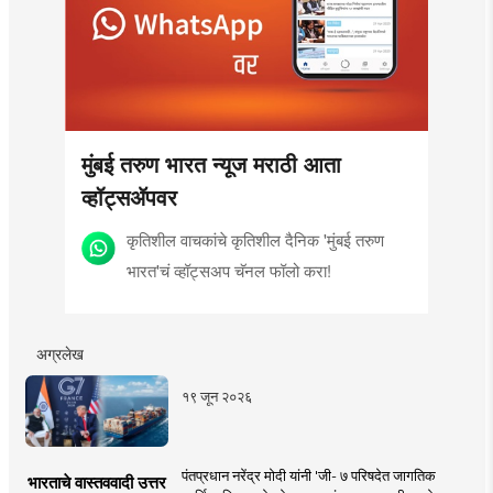
मुंबई तरुण भारत न्यूज मराठी आता
व्हॉट्सॲपवर
कृतिशील वाचकांचे कृतिशील दैनिक 'मुंबई तरुण
भारत'चं व्हॉट्सअप चॅनल फॉलो करा!
अग्रलेख
१९ जून २०२६
पंतप्रधान नरेंद्र मोदी यांनी 'जी- ७ परिषदेत जागतिक
भारताचे वास्तववादी उत्तर