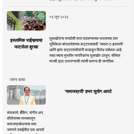
१३ जून २०२६
घुसखोरांना मायदेशी परत पाठवण्याच्या भारताच्या ठाम
इस्लामिक भाईचार्‍याचा
भूमिकेला बांगलादेशच्या कट्टरतावादी ‘जमात-ए-इस्लामी’
फाटलेला बुरखा
आणि इतर कट्टरपंथीयांनी कडाडून विरोध दर्शवला आहे.
स्वतःच्याच मुस्लीम नागरिकांना घुसखोर ठरवून, सीमेवर
मानवी ढाल उभारण्याची त्यांची वल्गना ही जागतिक ..
जरुर वाचा
'समाजव्रती' हभप सुयोग आपटे
संघकार्य, बँकिंग, संगीत अन्
कीर्तनाच्या माध्यमातून
समाजप्रबोधनाचा वसा
जपणारे वसईतील एक आदर्श