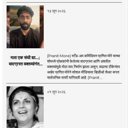
म्हणाला?
१३ जून २०२६
(Pranit More) स्टँड-अप कॉमेडियन प्रणित मोरे याच्या
मला एक संधी द्या...;
शोमध्ये प्रेक्षकांनी केलेल्या वादग्रस्त आणि अश्लील
वादग्रस्त वक्तव्यांनंतर
वक्तव्यांमुळे मोठा वाद निर्माण झाला असून, वाढत्या टीकेनंतर
प्रणित मोरे बॅकफूटवर,
अखेर प्रणित मोरेने सोशल मीडियावर व्हिडीओ शेअर करत
व्हिडिओमध्ये नेमकं काय
सार्वजनिक माफी मागितली आहे. (Pranit ..
म्हणाला?
०१ जून २०२६