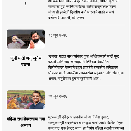
आर्थिक विकासाचे नवे प्रारूप मांडताना, सागरी सुरक्षेचा
!
महत्त्वाचा मुद्दा उपस्थित केला. तसेच राष्ट्राध्यक्ष ट्रम्प
यांच्याशी झालेली द्विपक्षीय चर्चा भारताचे वाढते सामर्थ
दर्शवणारी असली, तरी ट्रम्प ..
१८ जून २०२६
‘उबाठा’ गटात चार वर्षांनंतर पुन्हा अपेक्षेप्रमााणे मोठी फूट
जुनी माती अन् जुनेच
पडली आणि सहा खासदारांनी शिंदेंच्या शिवसेनेत
वळण!
विलीनीकरण केल्याने उद्धव ठाकरेंचे राजकीय अस्तित्वच
धोक्यात आले. ठाकरेंचा पराकोटीचा अहंकार आणि संवादाचा
अभाव, यामुळेच हा दुसर्‍या फुटीचाही अंक ..
१७ जून २०२६
मुख्यमंत्री देवेंद्र फडणवीस यांच्या निर्देशानुसार,
महिला सक्षमीकरणाचा नवा
महसूलमंत्री चंद्रशेखर बावनकुळे यांनी जाहीर केलेला ‘एक
अध्याय
बचत गट, एक हेक्टर जागा’ हा निर्णय महिला सक्षमीकरणाच्या