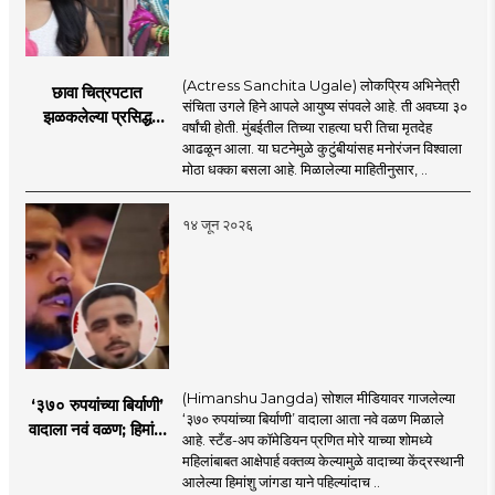
(Actress Sanchita Ugale) लोकप्रिय अभिनेत्री
छावा चित्रपटात
संचिता उगले हिने आपले आयुष्य संपवले आहे. ती अवघ्या ३०
झळकलेल्या प्रसिद्ध
वर्षांची होती. मुंबईतील तिच्या राहत्या घरी तिचा मृतदेह
अभिनेत्रीने आयुष्य
आढळून आला. या घटनेमुळे कुटुंबीयांसह मनोरंजन विश्वाला
संपवलं; मनोरंजन विश्वात
मोठा धक्का बसला आहे. मिळालेल्या माहितीनुसार, ..
हळहळ
१४ जून २०२६
(Himanshu Jangda) सोशल मीडियावर गाजलेल्या
‘३७० रुपयांच्या बिर्याणी’
‘३७० रुपयांच्या बिर्याणी’ वादाला आता नवे वळण मिळाले
वादाला नवं वळण; हिमांशू
आहे. स्टँड-अप कॉमेडियन प्रणित मोरे याच्या शोमध्ये
जांगडाची पहिली
महिलांबाबत आक्षेपार्ह वक्तव्य केल्यामुळे वादाच्या केंद्रस्थानी
प्रतिक्रिया, नेमकं काय
आलेल्या हिमांशु जांगडा याने पहिल्यांदाच ..