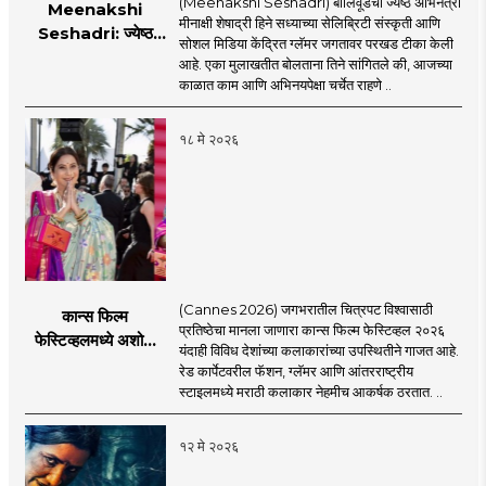
(Meenakshi Seshadri) बॉलिवूडची ज्येष्ठ अभिनेत्री
Meenakshi
मीनाक्षी शेषाद्री हिने सध्याच्या सेलिब्रिटी संस्कृती आणि
Seshadri: ज्येष्ठ
सोशल मिडिया केंद्रित ग्लॅमर जगतावर परखड टीका केली
अभिनेत्री मीनाक्षी
आहे. एका मुलाखतीत बोलताना तिने सांगितले की, आजच्या
शेषाद्रीची सध्याच्या
काळात काम आणि अभिनयपेक्षा चर्चेत राहणे ..
सेलिब्रिटी संस्कृतीवर
जोरदार टीका, नेमकं
१८ मे २०२६
काय म्हणाली?
(Cannes 2026) जगभरातील चित्रपट विश्वासाठी
कान्स फिल्म
प्रतिष्ठेचा मानला जाणारा कान्स फिल्म फेस्टिव्हल २०२६
फेस्टिव्हलमध्ये अशोक
यंदाही विविध देशांच्या कलाकारांच्या उपस्थितीने गाजत आहे.
सराफ आणि निवेदिता
रेड कार्पेटवरील फॅशन, ग्लॅमर आणि आंतरराष्ट्रीय
सराफ यांचा मराठमोळा
स्टाइलमध्ये मराठी कलाकार नेहमीच आकर्षक ठरतात. ..
रेड कार्पेट लूक
१२ मे २०२६