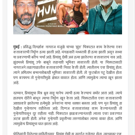
मुंबई :
प्रसिद्ध दिग्दर्शक नागराज मंजुळे यांच्या ‘झुंड’ चित्रपटात काम केलेल्या एका
कलाकाराची निर्घृण हत्या झाली आहे. मंगळवारी मध्यरात्री ही हत्या झाली असून सध्या
या प्रकरणाची बरीच चर्चा आहे. प्रियांशू छेत्री असं हत्या झालेल्या कलाकाराचं नाव आहे.
झुंडमध्ये प्रियांशू उर्फ बाबूने लहानशी भूमिका साकारली होती. या चित्रपटासाठी
नागराजने तळागाळातील कलाकारांची निवड केली होती. त्यातीलच एक प्रियांशू होता.
त्याने अमिताभ बच्चनसोबतही भूमिका साकारली होती. तो फूटबॉल पटू देखील होता
पण कायमच तो गुन्हेगारीमुळे क्षेत्रात वावरत होता. आणि त्यामुळेच त्याचा खून झाला
आहे.
दरम्यान, प्रियांशूचा मित्र ध्रुव साहू यानेच त्याची हत्या केल्याचं समोर आलं आहे. त्याचे
हातपाय दोरीने बांधून त्याचा निर्घृण खून केला आहे. चित्रपटातील एका कलाकाराची
अशाप्रकारे झालेल्या हत्येमुळे अनेकांना याचा धक्का बसला आहे. पण मृत प्रियांशू हा
देखील गुन्हेगारच राहीलेला आहे. दिग्गज कलाकारांसह काम केल्यानंतरही तो
गुन्हेगारीपासून दूर राहीला नाही. चित्रपटात झळकल्यानंतरही त्याला एका प्रकरणात
अटक झाली होती. अनेक गुन्हेगारी प्रवृत्तीच्या तरुणांसोबत त्याचा वावर होता. आणि
त्यामुळेच प्रियांशूचा घात झाला आहे.
पोलिसांनी दिलेल्या माहितीनुसार, प्रियांशू छेत्री हा सराईत गुन्हेगार होता. त्याच्यावर एक