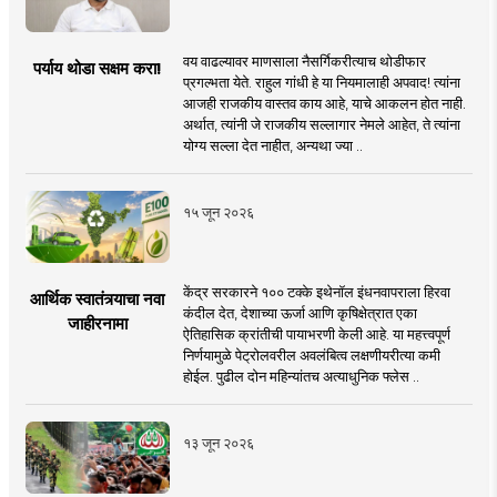
वय वाढल्यावर माणसाला नैसर्गिकरीत्याच थोडीफार
पर्याय थोडा सक्षम करा!
प्रगल्भता येते. राहुल गांधी हे या नियमालाही अपवाद! त्यांना
आजही राजकीय वास्तव काय आहे, याचे आकलन होत नाही.
अर्थात, त्यांनी जे राजकीय सल्लागार नेमले आहेत, ते त्यांना
योग्य सल्ला देत नाहीत, अन्यथा ज्या ..
१५ जून २०२६
केंद्र सरकारने १०० टक्के इथेनॉल इंधनवापराला हिरवा
आर्थिक स्वातंत्र्याचा नवा
कंदील देत, देशाच्या ऊर्जा आणि कृषिक्षेत्रात एका
जाहीरनामा
ऐतिहासिक क्रांतीची पायाभरणी केली आहे. या महत्त्वपूर्ण
निर्णयामुळे पेट्रोलवरील अवलंबित्व लक्षणीयरीत्या कमी
होईल. पुढील दोन महिन्यांतच अत्याधुनिक फ्लेस ..
१३ जून २०२६