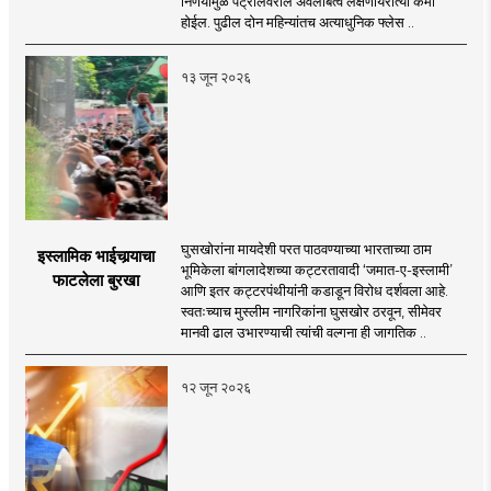
निर्णयामुळे पेट्रोलवरील अवलंबित्व लक्षणीयरीत्या कमी
होईल. पुढील दोन महिन्यांतच अत्याधुनिक फ्लेस ..
१३ जून २०२६
घुसखोरांना मायदेशी परत पाठवण्याच्या भारताच्या ठाम
इस्लामिक भाईचार्‍याचा
भूमिकेला बांगलादेशच्या कट्टरतावादी ‘जमात-ए-इस्लामी’
फाटलेला बुरखा
आणि इतर कट्टरपंथीयांनी कडाडून विरोध दर्शवला आहे.
स्वतःच्याच मुस्लीम नागरिकांना घुसखोर ठरवून, सीमेवर
मानवी ढाल उभारण्याची त्यांची वल्गना ही जागतिक ..
१२ जून २०२६