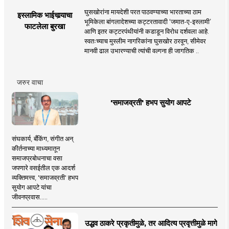
घुसखोरांना मायदेशी परत पाठवण्याच्या भारताच्या ठाम
इस्लामिक भाईचार्‍याचा
भूमिकेला बांगलादेशच्या कट्टरतावादी ‘जमात-ए-इस्लामी’
फाटलेला बुरखा
आणि इतर कट्टरपंथीयांनी कडाडून विरोध दर्शवला आहे.
स्वतःच्याच मुस्लीम नागरिकांना घुसखोर ठरवून, सीमेवर
मानवी ढाल उभारण्याची त्यांची वल्गना ही जागतिक ..
जरुर वाचा
'समाजव्रती' हभप सुयोग आपटे
संघकार्य, बँकिंग, संगीत अन्
कीर्तनाच्या माध्यमातून
समाजप्रबोधनाचा वसा
जपणारे वसईतील एक आदर्श
व्यक्तिमत्त्व, 'समाजव्रती' हभप
सुयोग आपटे यांचा
जीवनप्रवास.....
उद्धव ठाकरे प्रकृतीमुळे, तर आदित्य प्रवृत्तीमुळे मागे