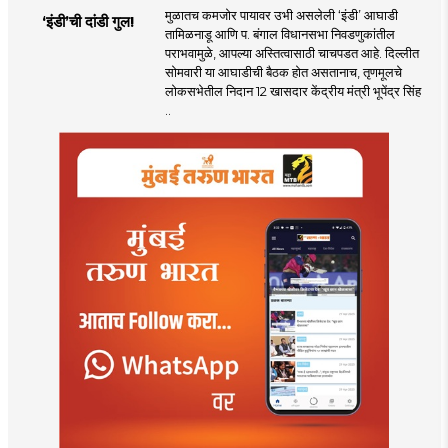
मुळातच कमजोर पायावर उभी असलेली ‌‘इंडी‌’ आघाडी
‘इंडी‌’ची दांडी गुल!
तामिळनाडू आणि प. बंगाल विधानसभा निवडणुकांतील
पराभवामुळे, आपल्या अस्तित्वासाठी चाचपडत आहे. दिल्लीत
सोमवारी या आघाडीची बैठक होत असतानाच, तृणमूलचे
लोकसभेतील निदान 12 खासदार केंद्रीय मंत्री भूपेंद्र सिंह
..