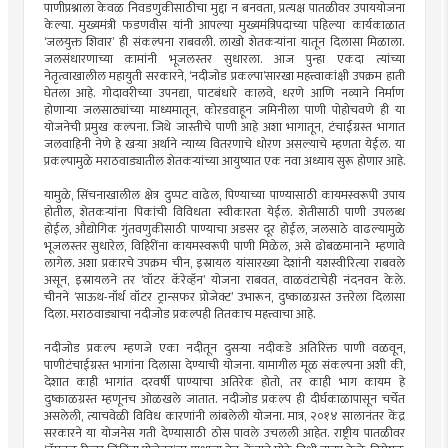
पाणीप्रश्नाला केवळ निवडणुकीसाठीचा मुद्दा न बनवता, प्रत्यक्ष पातळीवर उपाययोजना
केल्या. मुख्यमंत्री फडणवीस यांनी आपल्या मुख्यमंत्रिपदाच्या पहिल्या कार्यकाळात
‘जलयुक्त शिवार’ ही संकल्पना राबवली. लाखो शेतकर्‍यांना यातून दिलासा मिळाला.
जलसंधारणाच्या कामांनी भूजलस्तर सुधारला. आज पुन्हा एकदा त्यांच्या
नेतृत्वाखालील महायुती सरकारने, ‘नदीजोड प्रकल्पा’सारखा महत्त्वाकांक्षी उपक्रम हाती
घेतला आहे. गोदावरीच्या उपनद्या, पाटबंधारे कालवे, धरणे आणि नव्याने निर्माण
होणार्‍या जलसाठ्यांच्या माध्यमातून, कोरडवाहून जमिनीला पाणी पोहोचवणे ही या
योजनेची प्रमुख कल्पना. जिथे जास्तीचे पाणी आहे अशा भागातून, टंचाईग्रस्त भागात
जलवाहिनी नेणे हे खर्‍या अर्थाने न्याय्य वितरणाचे धोरण असल्याचे म्हणता येईल. या
प्रकल्पामुळे मराठवाड्यातील शेतकर्‍यांच्या आयुष्यात एक नवा अध्याय सुरू होणार आहे.
यामुळे, सिंचनाखालील क्षेत्र दुप्पट वाढेल, पिण्याच्या पाण्यासाठी कायमस्वरूपी उपाय
होतील, शेतकर्‍यांना पिकांची विविधता स्वीकारता येईल. शेतीसाठी पाणी उपलब्ध
होईल, औद्योगिक गुंतवणुकीसाठी पाण्याचा अडसर दूर होईल, जलसाठे वाढल्यामुळे
भूजलस्तर सुधारेल, विहिरींना कायमस्वरूपी पाणी मिळेल, असे ढोबळमानाने म्हणावे
लागेल. अशा प्रकारचे उपक्रम चीन, इस्रायल यांसारख्या देशांनी यशस्वीरित्या राबवले
असून, इस्रायलने तर ‘वॉटर कॅरेव्हॅन’ योजना राबवत, वाळवंटाचेही नंदनवन केले.
चीनने ‘साऊथ-नॉर्थ वॉटर ट्रान्सफर प्रोजेक्ट’ उभारून, दुष्काळग्रस्त उत्तरेला दिलासा
दिला. मराठवाड्याचा नदीजोड प्रकल्पही तितकाच महत्त्वाचा आहे.
नदीजोड प्रकल्प म्हणजे एका नदीतून दुसर्‍या नदीकडे अतिरिक्त पाणी वळवून,
पाणीटंचाईग्रस्त भागांना दिलासा देण्याची योजना. यामागील मूळ संकल्पना अशी की,
देशात काही भागांत दरवर्षी पाण्याचा अतिरेक होतो, तर काही भाग कायम हे
दुष्काळग्रस्त म्हणूनच ओळखले जातात. नदीजोड प्रकल्प ही दीर्घकाळापासून चर्चेत
असलेली, त्याचवेळी विविध कारणांनी लांबलेली योजना. मात्र, २०१४ सालानंतर केंद्र
सरकारने या योजनेस गती देण्यासाठी ठोस पावले उचलली आहेत. राष्ट्रीय पातळीवर