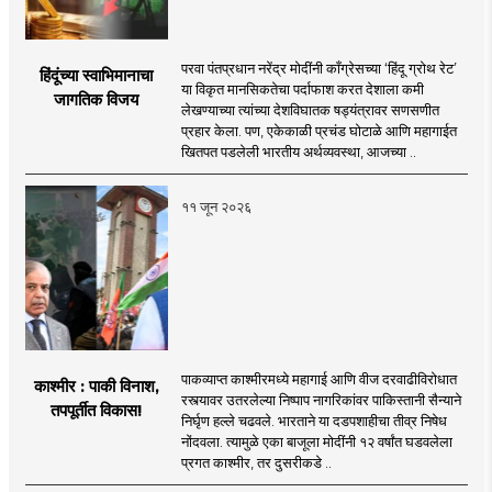
परवा पंतप्रधान नरेंद्र मोदींनी काँग्रेसच्या ‘हिंदू ग्रोथ रेट’
हिंदूंच्या स्वाभिमानाचा
या विकृत मानसिकतेचा पर्दाफाश करत देशाला कमी
जागतिक विजय
लेखण्याच्या त्यांच्या देशविघातक षड्यंत्रावर सणसणीत
प्रहार केला. पण, एकेकाळी प्रचंड घोटाळे आणि महागाईत
खितपत पडलेली भारतीय अर्थव्यवस्था, आजच्या ..
११ जून २०२६
पाकव्याप्त काश्मीरमध्ये महागाई आणि वीज दरवाढीविरोधात
काश्मीर : पाकी विनाश,
रस्त्यावर उतरलेल्या निष्पाप नागरिकांवर पाकिस्तानी सैन्याने
तपपूर्तीत विकास!
निर्घृण हल्ले चढवले. भारताने या दडपशाहीचा तीव्र निषेध
नोंदवला. त्यामुळे एका बाजूला मोदींनी १२ वर्षांत घडवलेला
प्रगत काश्मीर, तर दुसरीकडे ..