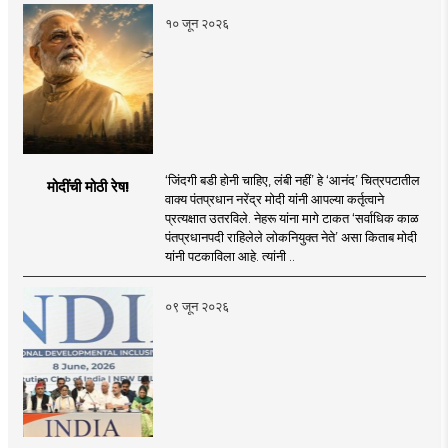
१० जून २०२६
‘जिंदगी बडी होनी चाहिए, लंबी नहीं’ हे ‘आनंद’ चित्रपटातील
मोदींची मोठी रेष!
वाक्य पंतप्रधान नरेंद्र मोदी यांनी आपल्या कर्तृत्वाने
प्रत्यक्षात उतरविले. नेहरू यांना मागे टाकत ‘सर्वाधिक काळ
पंतप्रधानपदी राहिलेले लोकनियुक्त नेते’ असा किताब मोदी
यांनी पटकाविला आहे. त्यांनी ..
०९ जून २०२६