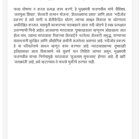
फक्त घोषणा न करता प्रत्यक्ष काम करणे, हे मुख्यमंत्री फडणवीस यांचे वैशिष्ट्य.
‘जलयुक्त शिवार’, ‘शेतकरी सन्मान योजना’, ‘शेततळ्यांचा प्रसार’ आणि आता ‘नदीजोड
प्रकल्प’ हे सारे पाणी व शेतीकेंद्रित धोरण, त्यांच्या शाश्वत विकास या धोरणाला
अधोरेखित करतात. महायुती सरकारच्या पाठबळाने आता नदी जोडचे हे स्वप्न प्रत्यक्षात
उतरण्याची चिन्हे आहेत. आजवरचा मराठवाडा ‘दुष्काळग्रस्त’ म्हणूनच ओळखला जात
होता मात्र, उद्याचा मराठवाडा पिकांच्या हिरवाईने नटलेला, शेतकरी समृद्ध, पाण्याच्या
संसाधनांनी सुरक्षित आणि औद्योगिक संधींनी सजलेला असणार आहे. नदीजोड प्रकल्प
हे या परिवर्तनाचे साधन म्हणून काम करणार आहे. मराठवाड्याच्या दुष्काळी
इतिहासावर आता विकासाचे नवे सुवर्ण पान लिहिले जाणार असून, मुख्यमंत्री
फडणवीस यांच्या निर्णयामुळे मराठवाडा ‘सुजलाम् सुफलाम्’ होणार आहे. ही खरी
‘जलक्रांती’ आहे, असे म्हटल्यास ते फारसे चुकीचे ठरणार नाही.