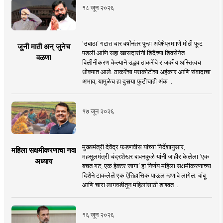
१८ जून २०२६
‘उबाठा’ गटात चार वर्षांनंतर पुन्हा अपेक्षेप्रमााणे मोठी फूट
जुनी माती अन् जुनेच
पडली आणि सहा खासदारांनी शिंदेंच्या शिवसेनेत
वळण!
विलीनीकरण केल्याने उद्धव ठाकरेंचे राजकीय अस्तित्वच
धोक्यात आले. ठाकरेंचा पराकोटीचा अहंकार आणि संवादाचा
अभाव, यामुळेच हा दुसर्‍या फुटीचाही अंक ..
१७ जून २०२६
मुख्यमंत्री देवेंद्र फडणवीस यांच्या निर्देशानुसार,
महिला सक्षमीकरणाचा नवा
महसूलमंत्री चंद्रशेखर बावनकुळे यांनी जाहीर केलेला ‘एक
अध्याय
बचत गट, एक हेक्टर जागा’ हा निर्णय महिला सक्षमीकरणाच्या
दिशेने टाकलेले एक ऐतिहासिक पाऊल म्हणावे लागेल. बांबू
आणि चारा लागवडीतून महिलांसाठी शाश्वत ..
१६ जून २०२६