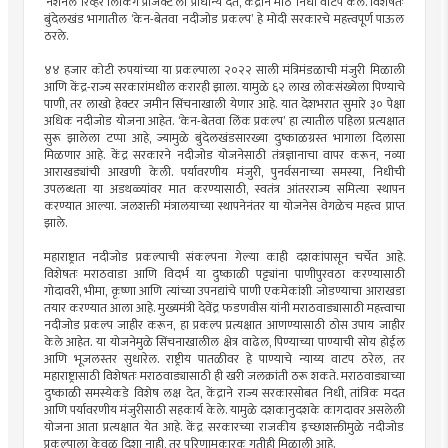
‘नॅशनल रिव्हर लिंकिंग प्रोजेक्ट’ला प्राधान्य देत, केंद्राने मोठे निधी वाटप केले. विशेषतः
बुंदेलखंड भागातील ‘केन-बेतवा नदीजोड प्रकल्प’ हे मोदी सरकारचे महत्त्वपूर्ण पाऊल
ठरले.
४४ हजार कोटी रुपयांच्या या प्रकल्पाला २०२२ साली मंत्रिमंडळाची मंजुरी मिळाली
आणि केंद्र-राज्य सरकारांमधील करारही झाला. यामुळे ६२ लाख लोकसंख्येला पिण्याचे
पाणी, तर लाखो हेक्टर जमीन सिंचनाखाली येणार आहे. यात देशभरात सुमारे ३० पेक्षा
अधिक नदीजोड योजना आहेत. ‘केन-बेतवा लिंक प्रकल्प’ हा त्यातील पहिला प्रत्यक्षात
सुरू झालेला टप्पा आहे, ज्यामुळे बुंदेलखंडसारख्या दुष्काळग्रस्त भागाला दिलासा
मिळणार आहे. केंद्र सरकारने नदीजोड योजनेसाठी तंत्रज्ञानाचा वापर करून, नव्या
आराखड्यांची आखणी केली. पर्यावरणीय मंजुरी, पुनर्वसनाच्या समस्या, निधीची
उपलब्धता या अडथळ्यांवर मात करण्यासाठी, स्वतंत्र आंतरराज्य समित्या स्थापन
करण्यात आल्या. जलशक्ती मंत्रालयाच्या स्थापनेनंतर या योजनेस वेगळेच महत्त्व प्राप्त
झाले.
महाराष्ट्रात नदीजोड प्रकल्पाची संकल्पना गेल्या काही दशकांपासून चर्चेत आहे.
विशेषतः मराठवाडा आणि विदर्भ या दुष्काळी पट्ट्यांना पाणीपुरवठा करण्यासाठी
गोदावरी, भीमा, कृष्णा आणि त्यांच्या उपनद्यांचे पाणी एकमेकांशी जोडण्याचा आराखडा
तयार करण्यात आला आहे. मुख्यमंत्री देवेंद्र फडणवीस यांनी मराठवाड्यासाठी महत्त्वाचा
नदीजोड प्रकल्प जाहीर करून, हा प्रकल्प प्रत्यक्षात आणण्यासाठी ठोस उपाय जाहीर
केले आहेत. या योजनेमुळे सिंचनाखालील क्षेत्र वाढेल, पिण्याच्या पाण्याची सोय होईल
आणि भूजलस्तर सुधारेल. राष्ट्रीय पातळीवर हे पाण्याचे न्याय्य वाटप ठरेल, तर
महाराष्ट्रासाठी विशेषतः मराठवाड्यासाठी ही खरी जलक्रांती ठरू शकते. मराठवाड्याच्या
दुष्काळी समस्येकडे विशेष लक्ष देत, केंद्राने राज्य सरकारसोबत निधी, तांत्रिक मदत
आणि पर्यावरणीय मंजुरीसाठी सहकार्य केले. यामुळे दशकानुदशके कागदावर असलेली
योजना आता प्रत्यक्षात येत आहे. केंद्र सरकारच्या राजकीय इच्छाशक्तीमुळे नदीजोड
प्रकल्पाला केवळ दिशा नाही, तर परिणामकारक गतीही मिळाली आहे.