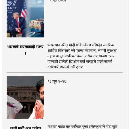
पंतप्रधान नरेंद्र मोदी यांनी 'जी- ७ परिषदेत जागतिक
भारताचे वास्तववादी उत्तर
आर्थिक विकासाचे नवे प्रारूप मांडताना, सागरी सुरक्षेचा
!
महत्त्वाचा मुद्दा उपस्थित केला. तसेच राष्ट्राध्यक्ष ट्रम्प
यांच्याशी झालेली द्विपक्षीय चर्चा भारताचे वाढते सामर्थ
दर्शवणारी असली, तरी ट्रम्प ..
१८ जून २०२६
‘उबाठा’ गटात चार वर्षांनंतर पुन्हा अपेक्षेप्रमााणे मोठी फूट
जुनी माती अन् जुनेच