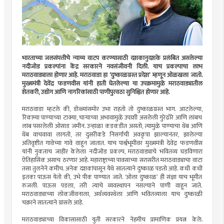
भारताच्या जलसंपत्तीचे न्याय्य वाटप करण्यासाठी दशकानुदशके प्रलंबित असलेल्या
नदीजोड प्रकल्पांना केंद्र सरकारने नवसंजीवनी दिली. याच प्रकल्पाचा लाभ
मराठवाड्याला होणार आहे. मराठवाडा हा ‘दुष्काळग्रस्त प्रदेश’ म्हणून ओळखला जातो.
मुख्यमंत्री देवेंद्र फडणवीस यांनी हाती घेतलेल्या या उपक्रमामुळे मराठवाड्यातील
शेतकरी, उद्योग आणि नागरिकांसाठी पाणीपुरवठा सुनिश्चित होणार आहे.
मराठवाडा म्हटले की, डोळ्यांसमोर उभा राहतो तो दुष्काळग्रस्त भाग. आटलेल्या,
रिकाम्या पाण्याच्या टाक्या, चार्‍याच्या अभावामुळे उपाशी असलेली गुरेढोरे आणि लांबच
लांब पसरलेली ओसाड जमीन. उन्हाळा कडकडीत असतो, त्यामुळे पाण्याचा थेंब आणि
थेंब वाचवावा लागतो, तर दुसरीकडे निसर्गाची अवकृपा झाल्यानंतर, झालेल्या
अतिवृष्टीत गावेच्या गावे वाहून जातात. याच पार्श्वभूमीवर मुख्यमंत्री देवेंद्र फडणवीस
यांनी नुकताच जाहीर केलेला नदीजोड प्रकल्प, मराठवाड्याचे भवितव्य घडविणारा
ऐतिहासिक असाच ठरणार आहे. महाराष्ट्राच्या पावसाच्या सरासरीत मराठवाड्याचा वाटा
तसा तुलनेने कमीच. अनेक दशकांपासून येथे सातत्याने दुष्काळ पडतो आहे. कधी कधी
इतका पाऊस येतो की, उभे पीक पाण्यात जाते. ‘ओला दुष्काळ’ ही संज्ञा याच भूमीत
रुजली. पाऊस पडला, तरी त्याचे व्यवस्थापन नसल्याने पाणी वाहून जाते.
मराठवाड्याच्या लोकजीवनाला, अर्थव्यवस्थेला आणि भवितव्याला याच दुष्काळी
चक्राने सातत्याने ग्रासले आहे.
मराठवाड्याच्या विकासासाठी युती सरकारने नेहमीच प्रामाणिक प्रयत्न केले.