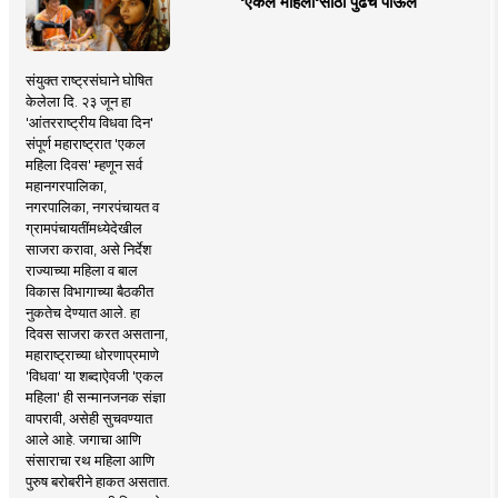
'एकल महिलां'साठी पुढचे पाऊल
संयुक्त राष्ट्रसंघाने घोषित
केलेला दि. २३ जून हा
'आंतरराष्ट्रीय विधवा दिन'
संपूर्ण महाराष्ट्रात 'एकल
महिला दिवस' म्हणून सर्व
महानगरपालिका,
नगरपालिका, नगरपंचायत व
ग्रामपंचायतींमध्येदेखील
साजरा करावा, असे निर्देश
राज्याच्या महिला व बाल
विकास विभागाच्या बैठकीत
नुकतेच देण्यात आले. हा
दिवस साजरा करत असताना,
महाराष्ट्राच्या धोरणाप्रमाणे
'विधवा' या शब्दाऐवजी 'एकल
महिला' ही सन्मानजनक संज्ञा
वापरावी, असेही सुचवण्यात
आले आहे. जगाचा आणि
संसाराचा रथ महिला आणि
पुरुष बरोबरीने हाकत असतात.