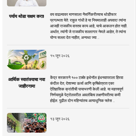
वय वाढल्यावर माणसाला नैसर्गिकरीत्याच थोडीफार
पर्याय थोडा सक्षम करा!
प्रगल्भता येते. राहुल गांधी हे या नियमालाही अपवाद! त्यांना
आजही राजकीय वास्तव काय आहे, याचे आकलन होत नाही.
अर्थात, त्यांनी जे राजकीय सल्लागार नेमले आहेत, ते त्यांना
योग्य सल्ला देत नाहीत, अन्यथा ज्या ..
१५ जून २०२६
केंद्र सरकारने १०० टक्के इथेनॉल इंधनवापराला हिरवा
आर्थिक स्वातंत्र्याचा नवा
कंदील देत, देशाच्या ऊर्जा आणि कृषिक्षेत्रात एका
जाहीरनामा
ऐतिहासिक क्रांतीची पायाभरणी केली आहे. या महत्त्वपूर्ण
निर्णयामुळे पेट्रोलवरील अवलंबित्व लक्षणीयरीत्या कमी
होईल. पुढील दोन महिन्यांतच अत्याधुनिक फ्लेस ..
१३ जून २०२६