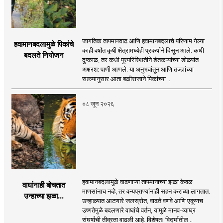
जागतिक तापमानवाढ आणि हवामानबदलाचे परिणाम गेल्या
हवामानबदलामुळे पिकांचे
काही वर्षांत कृषी क्षेत्रामध्येही प्रकर्षाने दिसून आले. कधी
बदलते नियोजन
दुष्काळ, तर कधी पूरपरिस्थितीने शेतकऱ्यांच्या डोळ्यांत
अक्षरश: पाणी आणले. या अनुभवांतून आणि तज्ज्ञांच्या
सल्ल्यानुसार आता बळीराजाने पिकांच्या ..
०८ जून २०२६
हवामानबदलामुळे वाढणाऱ्या तापमानाच्या झळा केवळ
वाघांनाही बोचतात
माणसांनाच नव्हे, तर वन्यप्राण्यांनाही सहन कराव्या लागतात.
उन्हाच्या झळा...
उन्हाळ्यात आटणारे जलस्रोत, वाढते वणवे आणि एकूणच
उष्णतेमुळे बदलणारे वाघांचे वर्तन, यामुळे मानव-व्याघ्र
संघर्षाची तीव्रता वाढली आहे. विशेषतः विदर्भातील ..