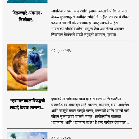
जागतिक तापमानवाढ आणि हवामानबदलाचे परिणाम आता
वितळणारे अंदमान-
केवळ भूभागापुरते मर्यादित राहिलेले नाहीत; तर त्यांचे तीव्र
निकोबार...
पडसाद सागरी परिसंस्थांवरही उमटू लागले आहेत.
भारताच्या जैवविविधतेचा अमूल्य ठेवा असलेल्या अंदमान-
निकोबार बेटांमध्ये वाढते समुद्री तापमान, प्रवाळ ..
०८ जून २०२६
पृथ्वीवरील जीवनाचा पाया हा वातावरण आणि त्यातील
“हवामानबदलाविरुद्धची
घडामोडींवर अवलंबून आहे. पाऊस, तापमान, वारा, आर्द्रता
लढाई केवळ शासनाची
आणि ऋतूंचे चक्र यांमुळे मानव, वनस्पती आणि प्राणी यांचे
नाही; ती प्रत्येक गावाची,
जीवन सुसंगतपणे चालते. मात्र, अलीकडील काळात
प्रत्येक कुटुंबाची आणि
“हवामान“ आणि “हवामान बदल“ हे शब्द वारंवार ऐकायला ..
विशेषतः प्रत्येक युवकाची
जबाबदारी आहे.
०८ जून २०२६