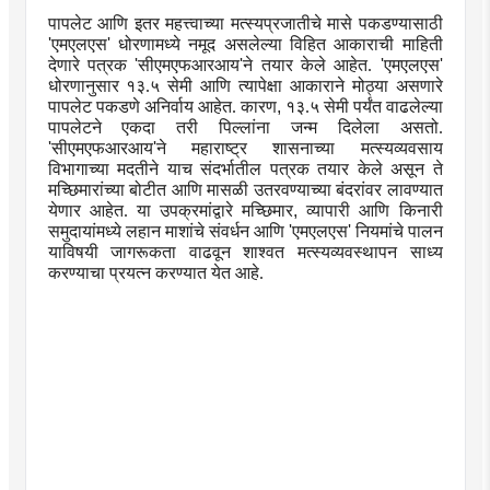
पापलेट आणि इतर महत्त्वाच्या मत्स्यप्रजातीचे मासे पकडण्यासाठी
'
एमएलएस
'
धोरणामध्ये नमूद असलेल्या विहित आकाराची माहिती
देणारे पत्रक
'
सीएमएफआरआय
'
ने तयार केले आहेत.
'
एमएलएस
'
धोरणानुसार १३.५ सेमी आणि त्यापेक्षा आकाराने मोठ्या असणारे
पापलेट पकडणे अनिर्वाय आहेत. कारण
,
१३.५ सेमी पर्यंत वाढलेल्या
पापलेटने एकदा तरी पिल्लांना जन्म दिलेला असतो.
'
सीएमएफआरआय
'
ने महाराष्ट्र शासनाच्या मत्स्यव्यवसाय
विभागाच्या मदतीने याच संदर्भातील पत्रक तयार केले असून ते
मच्छिमारांच्या बोटीत आणि मासळी उतरवण्याच्या बंदरांवर लावण्यात
येणार आहेत. या उपक्रमांद्वारे मच्छिमार
,
व्यापारी आणि किनारी
समुदायांमध्ये लहान माशांचे संवर्धन आणि
'
एमएलएस
'
नियमांचे पालन
याविषयी जागरूकता वाढवून शाश्वत मत्स्यव्यवस्थापन साध्य
करण्याचा प्रयत्न करण्यात येत आहे.