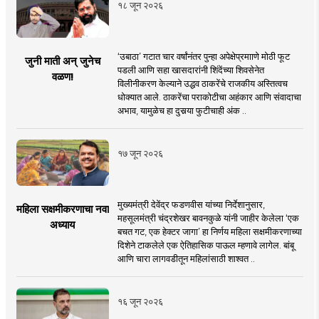
१८ जून २०२६
‘उबाठा’ गटात चार वर्षांनंतर पुन्हा अपेक्षेप्रमााणे मोठी फूट
जुनी माती अन् जुनेच
पडली आणि सहा खासदारांनी शिंदेंच्या शिवसेनेत
वळण!
विलीनीकरण केल्याने उद्धव ठाकरेंचे राजकीय अस्तित्वच
धोक्यात आले. ठाकरेंचा पराकोटीचा अहंकार आणि संवादाचा
अभाव, यामुळेच हा दुसर्‍या फुटीचाही अंक ..
१७ जून २०२६
मुख्यमंत्री देवेंद्र फडणवीस यांच्या निर्देशानुसार,
महिला सक्षमीकरणाचा नवा
महसूलमंत्री चंद्रशेखर बावनकुळे यांनी जाहीर केलेला ‘एक
अध्याय
बचत गट, एक हेक्टर जागा’ हा निर्णय महिला सक्षमीकरणाच्या
दिशेने टाकलेले एक ऐतिहासिक पाऊल म्हणावे लागेल. बांबू
आणि चारा लागवडीतून महिलांसाठी शाश्वत ..
१६ जून २०२६