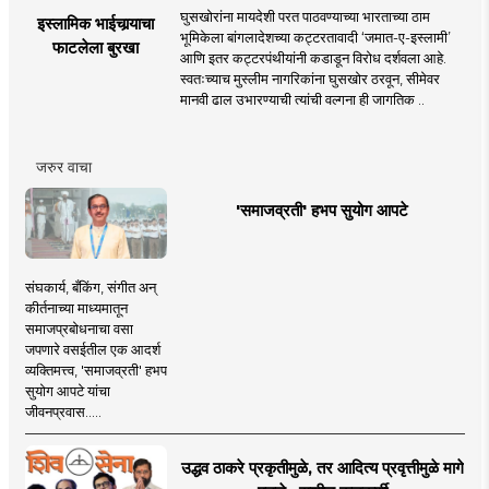
घुसखोरांना मायदेशी परत पाठवण्याच्या भारताच्या ठाम
इस्लामिक भाईचार्‍याचा
भूमिकेला बांगलादेशच्या कट्टरतावादी ‘जमात-ए-इस्लामी’
फाटलेला बुरखा
आणि इतर कट्टरपंथीयांनी कडाडून विरोध दर्शवला आहे.
स्वतःच्याच मुस्लीम नागरिकांना घुसखोर ठरवून, सीमेवर
मानवी ढाल उभारण्याची त्यांची वल्गना ही जागतिक ..
जरुर वाचा
'समाजव्रती' हभप सुयोग आपटे
संघकार्य, बँकिंग, संगीत अन्
कीर्तनाच्या माध्यमातून
समाजप्रबोधनाचा वसा
जपणारे वसईतील एक आदर्श
व्यक्तिमत्त्व, 'समाजव्रती' हभप
सुयोग आपटे यांचा
जीवनप्रवास.....
उद्धव ठाकरे प्रकृतीमुळे, तर आदित्य प्रवृत्तीमुळे मागे