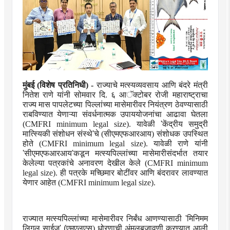
मुंबई (विशेष प्रतिनिधी) -
राज्याचे मत्स्यव्यवसाय आणि बंदरे मंत्री
नितेश राणे यांनी सोमवार दि. ६ आॅक्टोबर रोजी महाराष्ट्राचा
राज्य मास पापलेटच्या पिल्लांच्या मासेमारीवर नियंत्रण ठेवण्यासाठी
राबविण्यात येणाऱ्या संवर्धनात्मक उपाययोजनांचा आढावा घेतला
(CMFRI minimum legal size). यावेळी
'
केंद्रीय समुद्री
मात्स्यिकी संशोधन संस्थे
'
चे (सीएमएफआरआय) संशोधक उपस्थित
होते (CMFRI minimum legal size). यावेळी राणे यांनी
'
सीएमएफआरआय
'
कडून मत्स्यपिल्लांच्या
मासेमारीसंदर्भात तयार
केलेल्या पत्रकांचे अनावरण देखील केले (CMFRI minimum
legal size). ही पत्रके मच्छिमार बोटींवर आणि बंदरावर लावण्यात
येणार आहेत (CMFRI minimum legal size).
राज्यात मत्स्यपिल्लांच्या
मासेमारीवर निर्बंध आणण्यासाठी
'
मिनिमम
लिगल साईज
' (
एमएलएस) धोरणाची अंमलबजावणी करण्यात आली