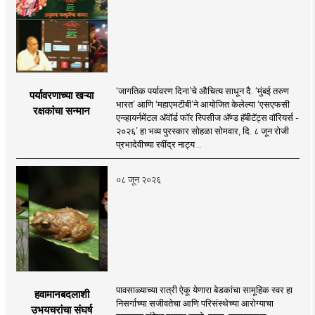
‘जागतिक पर्यावरण दिना’चे औचित्य साधून दै. ‘मुंबई तरुण
पर्यावरणाच्या खऱ्या
भारत’ आणि ‘महाएमटीबी’ने आयोजित केलेल्या ‘एसएफसी
रक्षकांचा सन्मान
एन्व्हायर्नमेंटल अ‍ॅवॉर्ड फॉर स्पिसीज अ‍ॅण्ड हॅबीटॅट्स वॉरियर्स -
२०२६’ हा भव्य पुरस्कार सोहळा सोमवार, दि. ८ जून रोजी
प्रभादेवीच्या रवींद्र नाट्य ..
०८ जून २०२६
पावसाळ्याच्या रात्री ऐकू येणारा बेडकांचा सामूहिक स्वर हा
हवामानबदलाशी
निसर्गाच्या सजीवतेचा आणि परिसंस्थेच्या आरोग्याचा
उभयचरांचा संघर्ष