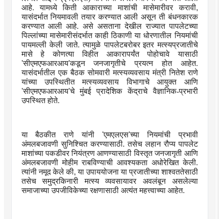
आहे. यामध्ये
किती आकाराच्या माशांची मासेमारीवर करावी
,
यासंदर्भात नियमावली तयार करण्यात आली असून ती बंधनकारक
करण्यात आली आहे. असे असताना देखील राज्यात पापलेटच्या
पिल्लांच्या मासेमारीसंदर्भात काही ठिकाणी या धोरणातील नियमांची
पायमल्ली केली जाते. त्यामुळे पापलेटबरोबर
इतर मत्स्यप्रजातीचे
मासे हे कोणत्या विहीत आकारापर्यंत पोहोचावे यासाठी
'
सीएमएफआरआय
'
कडून
जनजागृतीचे प्रयत्न होत आहेत.
यासंदर्भातील एक बैठक सोमवारी मत्स्यव्यवसाय मंत्री नितेश राणे
यांच्या उपस्थितीत मत्स्यव्यवसाय विभागाचे आयुक्त आणि
'
सीएमएफआरआय
'
चे
मुंबई प्रादेशिक केंद्राचे वैज्ञानिक-प्रभारी
उपस्थित होते.
या बैठकीत राणे यांनी
'
एमएलएस
'
च्या नियमांची प्रभावी
अंमलबजावणी सुनिश्चित करण्यासाठी. तसेच लहान रौप्य पापलेट
माशांच्या पकडीवर नियंत्रण आणण्यासाठी विस्तृत जनजागृती आणि
अंमलबजावणी मोहीम राबविण्याची आवश्यकता अधोरेखित केली.
त्यांनी नमूद केले की
,
या उपाययोजना या प्रजातीच्या शाश्वततेसाठी
तसेच समुद्रकिनारी मत्स्य व्यवसायावर अवलंबून असलेल्या
समाजाच्या उपजीविकेच्या रक्षणासाठी अत्यंत महत्त्वाच्या आहेत.