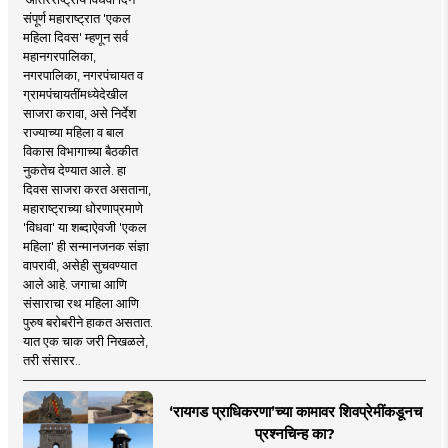
संपूर्ण महाराष्ट्रात 'एकल
महिला दिवस' म्हणून सर्व
महानगरपालिका,
नगरपालिका, नगरपंचायत व
ग्रामपंचायतींमध्येदेखील
साजरा करावा, असे निर्देश
राज्याच्या महिला व बाल
विकास विभागाच्या बैठकीत
नुकतेच देण्यात आले. हा
दिवस साजरा करत असताना,
महाराष्ट्राच्या धोरणाप्रमाणे
'विधवा' या शब्दाऐवजी 'एकल
महिला' ही सन्मानजनक संज्ञा
वापरावी, असेही सुचवण्यात
आले आहे. जगाचा आणि
संसाराचा रथ महिला आणि
पुरुष बरोबरीने हाकत असतात.
यात एक चाक जरी निखळले,
तरी संसारर..
‘रायगड प्राधिकरणा’च्या कामावर शिवप्रेमींकडूनच
प्रश्नचिन्ह का?