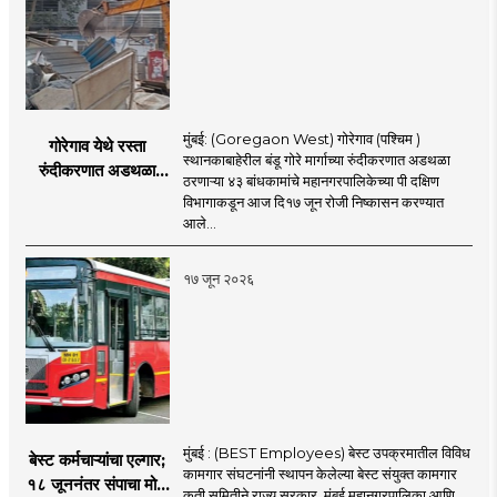
मुंबई: (Goregaon West) गोरेगाव (पश्चिम )
गोरेगाव येथे रस्ता
स्थानकाबाहेरील बंडू गोरे मार्गाच्या रुंदीकरणात अडथळा
रुंदीकरणात अडथळा
ठरणाऱ्या ४३ बांधकामांचे महानगरपालिकेच्या पी दक्षिण
ठरणाऱ्या ४३ बांधकामांचे
विभागाकडून आज दि१७ जून रोजी निष्कासन करण्यात
निष्कासन
आले...
१७ जून २०२६
मुंबई : (BEST Employees) बेस्ट उपक्रमातील विविध
बेस्ट कर्मचाऱ्यांचा एल्गार;
कामगार संघटनांनी स्थापन केलेल्या बेस्ट संयुक्त कामगार
१८ जूननंतर संपाचा मोठा
कृती समितीने राज्य सरकार, मुंबई महानगरपालिका आणि