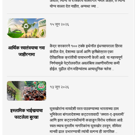
अर्थात, त्यांनी जे राजकीय सल्लागार नेमले आहेत, ते त्यांना
योग्य सल्ला देत नाहीत, अन्यथा ज्या ..
१५ जून २०२६
केंद्र सरकारने १०० टक्के इथेनॉल इंधनवापराला हिरवा
आर्थिक स्वातंत्र्याचा नवा
कंदील देत, देशाच्या ऊर्जा आणि कृषिक्षेत्रात एका
जाहीरनामा
ऐतिहासिक क्रांतीची पायाभरणी केली आहे. या महत्त्वपूर्ण
निर्णयामुळे पेट्रोलवरील अवलंबित्व लक्षणीयरीत्या कमी
होईल. पुढील दोन महिन्यांतच अत्याधुनिक फ्लेस ..
१३ जून २०२६
घुसखोरांना मायदेशी परत पाठवण्याच्या भारताच्या ठाम
इस्लामिक भाईचार्‍याचा
भूमिकेला बांगलादेशच्या कट्टरतावादी ‘जमात-ए-इस्लामी’
फाटलेला बुरखा
आणि इतर कट्टरपंथीयांनी कडाडून विरोध दर्शवला आहे.
स्वतःच्याच मुस्लीम नागरिकांना घुसखोर ठरवून, सीमेवर
मानवी ढाल उभारण्याची त्यांची वल्गना ही जागतिक ..