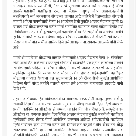
महाबोधी महाविहाराच्या ट्रस्ट मध्ये 4 हिंदु ,4 बौध्द आणि 1 जिल्हाधिकारी चेअरमन असे
9 सदस्य असतात.त्या बी.डी, ऍक्ट मध्ये सुधारणा करुन सर्व 9 सदस्य हे बौध्द
असावेत.महाबोधी महाविहारा ट्रस्ट चा चेअरमन सुध्दा बौध्द असावा.महाबोधी
महाविहाराचे सर्व व्यवस्थापन बौध्दांच्या ताब्यात आले पाहिजे.ही देशभरातील बौध्दांची
मागणी आहे.या मागणीसाठी येत्या 14 ऑक्टोबर रोजी मुंबईत आझाद मैदानात दुपारी 12
वाजता सर्व बौध्द जनतेच्या वतीने मोर्चा आयोजित करण्यात आला आहे.या मोर्चात सर्व
रिपब्लिकन गट,सर्व बौद्ध संघटना,सर्व पक्षातील बौध्द नेते संपूर्ण बौध्द जनतेच्या वतीने
हा विराट मोर्चा काढण्यात येणार आहे.या मोर्चात राज्यातील सर्व बौध्दांनी सर्व गट-तट
विसरुन या मोर्चात सामील झाले पाहिजे असे आवाहान ना. रामदास आठवले यांनी केले
आहे.
महाबोधी महाविहार बौध्दांच्या ताब्यात येण्यासाठी आझाद मैदानात येत्या 14 ऑक्टोबर
रोजी आयोजित केलेल्या शांततापूर्ण मोर्चात बौध्दजनतेने एकजुटीने लाखोंच्या संख्येने
सामील झाले पाहिजे. या मोर्चात बौध्दांनी आपली ताकद दाखवली तर महाबोधी
महाविहार मुक्तीसाठी त्यांचा फार मोठा उपयोग होणार आहे.महाबोधी महाविहार
बौद्धांच्या ताब्यात येण्याचा प्रश्न सुटण्यासाठी 14 ऑक्टोबर रोजी मुंबईत आयोजित
केलेला मोर्चा बौध्द जनतेने यशस्वी करावा असे आवाहान ना.रामदास आठवले यांनी
केले आहे.
महामानव डॉ.बाबासाहेब आंबेडकरांनी 14 ऑक्टोबर 1956 रोजी नागपुर मुक्कामी बौद्ध
धम्माची दिक्षा घेऊन आपल्या लाखो अनुयायांना बौध्द धम्माची दिक्षा दिली.धम्मचक्र
प्रवर्तन घडविले. 14 ऑक्टोबर ही धम्मचक्र प्रवर्तन दिनाची तारीख आहे. त्यामुळेच 14
ऑक्टोबर या धम्मचक्र प्रवर्तन दिनानिमित्त आझाद मैदानात मुंबईत महाबोधी महाविहार
मुक्तीसाठी प्रचंड विराट मोर्चा आयोजित करण्यात आलेला आहे.महाबोधी महाविहार
मुक्ती आंदोलन कृती समिच्या वतीने सर्व रिपब्लिकन गट,सर्व पक्षीय बौध्द नेते, बौद्ध
संघटनाच्या वतीने हा मोर्चा आयेजित केलेला आहे.या मोर्चात राज्यातील सर्व
बौध्दांनी,आंबेडकरी जनतेने एकजुटीने आपली ताकद दाखवावी असे आवाहान