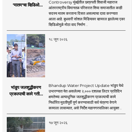
Controversy मुंबईतील छत्रपती शिवाजी महाराज
'मातम'चा व्हिडिओ
आंतरराष्ट्रीय विमानतळ परिसरात शिया समाजातील काही
व्हायरल; सुरक्षा व्यवस्थेवर
सदस्य मातम करताना दिसत असल्याचा दावा करण्यात
गंभीर प्रश्नचिन्ह
आला आहे. बुधवारी सोशल मिडियावर व्हायरल झालेल्या एका
व्हिडिओमुळे मोठा वाद निर्माण ..
१८ जून २०२६
Bhandup Water Project Update भांडुप येथे
भांडुप जलशुद्धीकरण
उभारण्यात येत असलेल्या २,००० दशलक्ष लिटर प्रतिदिन
प्रकल्पाची कामे गतीने
क्षमतेच्या अत्याधुनिक जलशुद्धीकरण प्रकल्पाची कामे
पूर्ण करा - आयुक्त
निर्धारित मुदतीपूर्वी पूर्ण करण्यासाठी सर्व यंत्रणा वेगाने
अश्विनी भिडे यांचे निर्देश
कामाला लावाव्यात, असे निर्देश महानगरपालिका आयुक्त ..
१७ जून २०२६