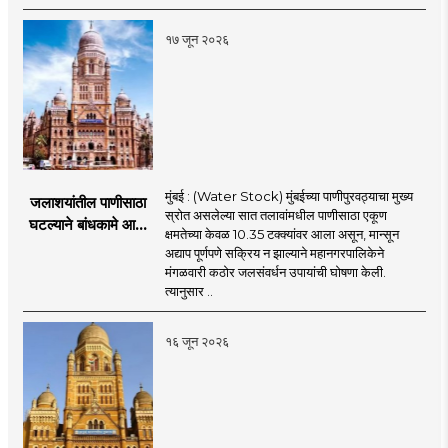
मंजुरीची प्रतीक्षा
१७ जून २०२६
मुंबई : (Water Stock) मुंबईच्या पाणीपुरवठ्याचा मुख्य
जलाशयांतील पाणीसाठा
स्रोत असलेल्या सात तलावांमधील पाणीसाठा एकूण
घटल्याने बांधकामे आणि
क्षमतेच्या केवळ 10.35 टक्क्यांवर आला असून, मान्सून
जलतरण तलावांना
अद्याप पूर्णपणे सक्रिय न झाल्याने महानगरपालिकेने
पाणीपुरवठा बंद;
मंगळवारी कठोर जलसंवर्धन उपायांची घोषणा केली.
व्यावसायिक वापरावरही
त्यानुसार ..
निर्बंध
१६ जून २०२६