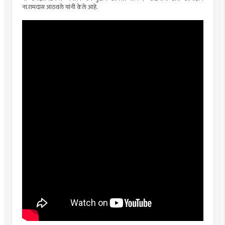
ना.रामदास आठवले यांनी केले आहे.