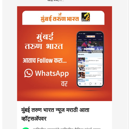
आयुक्तांना पत्र
मुंबई तरुण भारत न्यूज मराठी आता
व्हॉट्सॲपवर