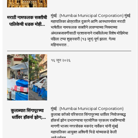
मुंबई : (Mumbai Municipal Corporation) मुंबई
मराठी नामफलक सक्तीची
महापालिका क्षेत्रातील दुकाने आणि आस्थापनांवर मराठी
पालिकेची धडक मोहीम;
भाषेतील नामफलक सक्तीने लावण्याच्या नियमाच्या
१,१२४ दुकानदारांवर
अंमलबजावणीसाठी प्रशासनाने राबविलेल्या विशेष मोहिमेचा
कारवाई
पहिला टप्पा शुक्रवारी (१३ जून) पूर्ण झाला. गेल्या
महिनाभरात ..
१६ जून २०२६
मुंबई : (Mumbai Municipal Corporation)
कुलाब्यात सिंगापूरच्या
कुलाबा कॉजवे परिसरात सिंगापूरच्या धर्तीवर नियोजनबद्ध
धर्तीवर हॉकर्स झोन;
हॉकर्स झोन उभारण्याचा प्रायोगिक प्रकल्प राबविण्याची
पर्यटन आणि
मागणी भाजप नगरसेवक मकरंद नार्वेकर यांनी मुंबई
महसूलवाढीच्या दृष्टीने
महापालिका आयुक्त अश्विनी भिडे यांच्याकडे केली
मकरंद नार्वेकर यांचे
आहे.पर्यटन ..