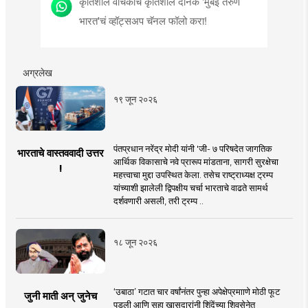
कृतिशील वाचकांचे कृतिशील दैनिक 'मुंबई तरुण
भारत'चं व्हॉट्सअप चॅनल फॉलो करा!
अग्रलेख
१९ जून २०२६
पंतप्रधान नरेंद्र मोदी यांनी 'जी- ७ परिषदेत जागतिक
भारताचे वास्तववादी उत्तर
आर्थिक विकासाचे नवे प्रारूप मांडताना, सागरी सुरक्षेचा
!
महत्त्वाचा मुद्दा उपस्थित केला. तसेच राष्ट्राध्यक्ष ट्रम्प
यांच्याशी झालेली द्विपक्षीय चर्चा भारताचे वाढते सामर्थ
दर्शवणारी असली, तरी ट्रम्प ..
१८ जून २०२६
‘उबाठा’ गटात चार वर्षांनंतर पुन्हा अपेक्षेप्रमााणे मोठी फूट
जुनी माती अन् जुनेच
पडली आणि सहा खासदारांनी शिंदेंच्या शिवसेनेत