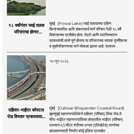
मुंबई : (Powai Lake) पवई तलावाच्या दक्षिण
१८ वर्षांनंतर पवई तलाव
किनाऱ्यावरील आदि शंकराचार्य मार्ग परिसर गेली १८ वर्षे
परिसराचा होणार
विकासाच्या प्रतीक्षेत होता. मेट्रो आणि मलनिस्सारण
कायापालट; मेट्रोचे काम
प्रकल्पांची कामे पूर्ण होताच या परिसराच्या व्यापक पुनर्विकास
पूर्ण होताच पुनर्विकासाला
व सुशोभीकरणाचा मार्ग मोकळा झाला आहे. प्रकल्प ..
सुरुवात;
१७ जून २०२६
मुंबई : (Dahisar Bhayander Coastal Road)
दहिसर-भाईंदर कोस्टल
बृहन्मुंबई महानगरपालिकेने दहिसर (पश्चिम) लिंक रोड ते
रोड विस्तार प्रकल्पासाठी
मीरा-भाईंदर महानगरपालिका क्षेत्रातील भाईंदर (पश्चिम)
52.50 कोटी रुपयांच्या
दरम्यान 45 मीटर रुंदीच्या उन्नत (एलिव्हेटेड) मार्गाच्या
पीएमसी प्रस्तावाला
बांधकामासाठी निप्पॉन कोई इंडिया प्रायव्हेट ..