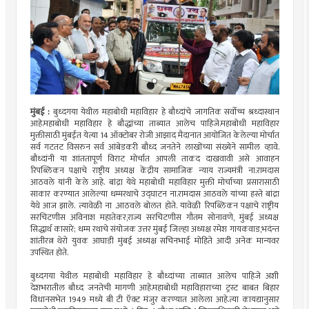
मुंबई :
बुध्दगया येथील महाबोधी महाविहार हे बौध्दांचे जागतिक सर्वोच्च श्रध्दास्थान
आहे.महाबोधी महाविहार हे बौद्धांच्या ताब्यात आलेच पाहिजे.महाबोधी महाविहार
मुक्तीसाठी मुंबईत येत्या 14 ऑक्टोबर रोजी आझाद मैदानात आयोजित केलेल्या मोर्चात
सर्व गटतट विसरुन सर्व आंबेडकरी बौध्द जनतेने लाखोंच्या संख्येने सामील व्हावे.
बौध्दांनी या शांततापूर्ण विराट मोर्चात आपली ताकद दाखवावी असे आवाहन
रिपब्लिकन पक्षाचे राष्ट्रीय अध्यक्ष केंद्रीय सामाजिक न्याय राज्यमंत्री ना.रामदास
आठवले यांनी केले आहे. बांद्रा येथे महाबोधी महाविहार मुक्ती मोर्चाच्या प्रसारासाठी
साकार करण्यात आलेल्या धम्मरथाचे उद्घाटन ना.रामदास आठवले यांच्या हस्ते बांद्रा
येथे आज झाले. त्यावेळी ना .आठवले बोलत होते. यावेळी रिपब्लिकन पक्षाचे राष्ट्रीय
सरचिटणीस अविनाश महातेकर,राज्य सरचिटणीस गौतम सोनावणे, मुंबई अध्यक्ष
सिद्धार्थ कासारे; धम्म रथाचे संयोजक उत्तर मुंबई जिल्हा अध्यक्ष रमेश गायकवाड,भदंन्त
शांतीरत्न थेरो युवक आघाडी मुंबई अध्यक्ष सचिनभाई मोहिते आदी अनेक मान्यवर
उपस्थित होते.
बुध्दगया येथील महाबोधी महाविहार हे बौध्दांच्या ताब्यात आलेच पाहिजे अशी
देशभरातील बौध्द जनतेची मागणी आहे.महाबोधी महाविहाराच्या ट्रस्ट बाबत बिहार
विधानसभेत 1949 मध्ये बी टी ऍक्ट मंजुर करण्यात आलेला आहे.त्या कायद्यानुसार