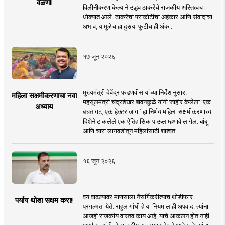
वळण!
विलीनीकरण केल्याने उद्धव ठाकरेंचे राजकीय अस्तित्वच
धोक्यात आले. ठाकरेंचा पराकोटीचा अहंकार आणि संवादाचा
अभाव, यामुळेच हा दुसर्‍या फुटीचाही अंक ..
१७ जून २०२६
मुख्यमंत्री देवेंद्र फडणवीस यांच्या निर्देशानुसार,
महिला सक्षमीकरणाचा नवा
महसूलमंत्री चंद्रशेखर बावनकुळे यांनी जाहीर केलेला ‘एक
अध्याय
बचत गट, एक हेक्टर जागा’ हा निर्णय महिला सक्षमीकरणाच्या
दिशेने टाकलेले एक ऐतिहासिक पाऊल म्हणावे लागेल. बांबू
आणि चारा लागवडीतून महिलांसाठी शाश्वत ..
१६ जून २०२६
वय वाढल्यावर माणसाला नैसर्गिकरीत्याच थोडीफार
पर्याय थोडा सक्षम करा!
प्रगल्भता येते. राहुल गांधी हे या नियमालाही अपवाद! त्यांना
आजही राजकीय वास्तव काय आहे, याचे आकलन होत नाही.