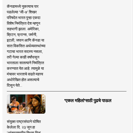
कॅनडामध्ये नुकत्याच पार
पडलेल्या 'जी-७' शिखर
परिषदेत भारत पुन्हा एकदा
विशेष निमंत्रित देश म्हणून
सहभागी झाला. अमेरिका,
ब्रिटन, फ्रान्स, जर्मनी,
इटली, जपान आणि कॅनडा या
सात विकसित अर्थव्यवस्थांच्या
गटाचा भारत सदस्य नसला,
तरी गेल्या काही वर्षांपासून
भारताला सातत्याने निमंत्रित
करण्यात येत आहे. त्यामुळे या
मंचावर भारताचे वाढते महत्त्व
अधोरेखित होत असल्याचे
दिसून येते...
'एकल महिलां'साठी पुढचे पाऊल
संयुक्त राष्ट्रसंघाने घोषित
केलेला दि. २३ जून हा
'आंतरराष्ट्रीय विधवा दिन'