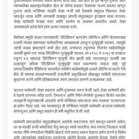
गुजरातमधील वलसाड येथील व्हेलचे मंदिर आहे. जेथे व्हेल ही देव म्हणून पुजली जाते.
त्याचबरोबर महाराष्ट्रातदेखील व्हेल वा सोप्या शब्दांत ‘देवमासा’ मत्स्य अवतार म्हणून
पुजला जातो. मच्छिमार मंडळी जेव्हा कधी असे देवमासे समुद्रात दिसतात, तेव्हा
आवर्जून नारळ आणि अगरबत्ती दाखवून आपली समुद्राबद्दल कृतज्ञता व्यक्त करतात.
जेव्हा मासेमारी केवळ नफा आणि उपभोग या तत्त्वांवर आधारित असते, तेव्हा
जाळ्यांमध्ये अडकलेले दृश्य अत्यंत भयावह ठरते.
विशेषतः समुद्री सस्तन प्राण्यांसाठी. ’सिटेशियन’ म्हणजेच डॉल्फिन आणि व्हेलसारख्या
प्रजाती मोठ्या प्रमाणावर मासेमारीच्या जाळ्यांमध्ये अडकून मृत्युमुखी पडतात. त्यामुळे
त्यांची संख्या झपाट्याने कमी होत आहे. जगभरात ट्यूनाच्या गिलनेट मासेमारीमुळे
दरवर्षी सुमारे एक लाख ’सिटेशियन’ मृत्युमुखी पडतात, तर १९५० ते २०१८ या काळात
एकूण ४.१ दशलक्ष ’सिटेशियन’ मृत्यूंची नोंद झाली आहे. भारतामधून दरवर्षी दहा
हजारांहून अधिक सिटेशियन मृत्युमुखी पडत असल्याचा अंदाज आहे. पूर्व
उष्णकटिबंधीय पॅसिफिक भागातील पर्ससीन मासेमारीमुळे हजारो डॉल्फिन्स मारले गेले
होते. ही समस्या हाताळण्यासाठी प्रजातींची असुरक्षितता ओळखून माहिती संकलनात
सुधारणा करणे आणि प्रतिबंधात्मक उपाय अंमलात आणणे अत्यावश्यक आहे.
याउलट मासेमारी जेव्हा उपासना आणि पूजाभाव धरून केली जाते, तेव्हा मासेमारी बोट
हे देवाचे तरंगणार मंदिर ठरते. ‘टेम्पल्टन’ आणि ‘रॅमॉन मॅगसेसे’ पुरस्कार विजेते भारतीय
तत्त्वज्ञानी पांडुरंगशास्त्री आठवले यांनी मच्छिमार समाजाला याच तत्त्वावर ‘मत्स्यगन्धा’
हा प्रयोग दिला आहे. ज्या माध्यमातून ही मच्छिमार मंडळी मासेमारी करताना मासेमारी,
सागरपूजन आणि समुद्र संवर्धन ही त्रयी संतुलित केली जाते.
मासेमारी समाजातील समुद्रासोबतच असलेले सकारत्मक नाते समजून घ्यायचे असेल,
तर या मंडळी काही सामाजिक पैलू समजून घ्यावे लागतील. यात रायगड जिल्हात काही
भागांत गौरी-गणपतीला चिंबोरी/खेकडे यांचे प्रसाद स्वरूप देवाला अर्पण करणे हे विशेष
आहे! त्याचबरोबर मुंबईलगत असलेल्या खांदेरी बेटावर असलेले वेताळ देवाचे मंदिर