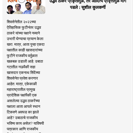
उद्धव ठाकरे प्रकृतीमुळे, तर आदित्य प्रवृत्तीमुळे मागे
पडले : सुशील कुलकर्णी
शिवसेनेतील २०२२च्या
ऐतिहासिक फुटीनंतर उद्धव
ठाकरे यांच्या पक्षाने नव्याने
उभारी घेण्याचा प्रयत्न केला
खरा. मात्र, आता पुन्हा एकदा
पक्षातील काही खासदारांच्या
फुटीने राजकीय वर्तुळात
खळबळ उडाली आहे. उबाठा
गटातील नऊपैकी सहा
खासदार एकनाथ शिंदेंच्या
शिवसेनेत प्रवेश करणार
आहेत. मात्र, एकेकाळी
महाराष्ट्रातील प्रमुख
प्रादेशिक पक्षांपैकी एक
असलेल्या उद्धव ठाकरेंच्या
पक्षाला आता आपले स्थान
टिकवणे अवघड का झाले
आहे? उबाठाचे राजकीय
भविष्य काय असेल? याविषयी
पत्रकार आणि राजकीय