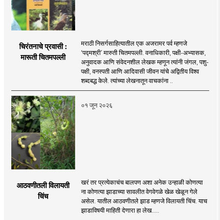
मराठी निसर्गसाहित्यातील एक अजरामर पर्व म्हणजे
चिरंतनाचे प्रवासी :
‘पद्मश्री’ मारुती चितमपल्ली. वनाधिकारी, पक्षी-अभ्यासक,
मारूती चितमपल्ली
अनुवादक आणि संवेदनशील लेखक म्हणून त्यांनी जंगल, पशु-
पक्षी, वनस्पती आणि आदिवासी जीवन यांचे अद्वितीय विश्व
शब्दबद्ध केले. त्यांच्या लेखनातून वाचकांना ..
०१ जून २०२६
खरं तर प्रत्येकाचंच बालपण अशा अनेक उन्हाळी कोणत्या
आठवणीतली विलायती
ना कोणत्या झाडाच्या सावलीत वेगवेगळे खेळ खेळून गेले
चिंच
असेल. यातील आठवणीतले झाड म्हणजे विलायती चिंच. याच
झाडाविषयी माहिती देणारा हा लेख.....