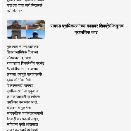
यात एक चाक जरी निखळले,
तरी संसारर..
‘रायगड प्राधिकरणा’च्या कामावर शिवप्रेमींकडूनच
प्रश्नचिन्ह का?
नुकत्याच संपन्न झालेल्या
शिवराज्याभिषेक दिनाच्या
सोहळ्याला दुर्गराज
रायगडावर शिवप्रेमींना प्रचंड
गैरसोयींचा सामना करावा
लागला. त्यामुळे सरकारतर्फे
६०० कोटींचा निधी
दिल्यानंतरही ‘रायगड
प्राधिकरणा’च्या एकूणच
कामकाजावरही प्रश्नचिन्ह
उपस्थित करण्यात आले.
यासंदर्भात नुकतीच
सांस्कृतिक कार्यमंत्रालयाची
बैठकही पार पडली असून,
सचिवांना कृती आराखडा
सादर करण्याचे आदेशही