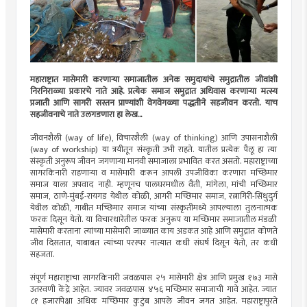
महाराष्ट्रात मासेमारी करणार्‍या समाजातील अनेक समुदायांचे समुद्रातील जीवांशी
निरनिराळ्या प्रकारचे नाते आहे. प्रत्येक समाज समुद्रात अधिवास करणार्‍या मत्स्य
प्रजाती आणि सागरी सस्तन प्राण्यांशी वेगवेगळ्या पद्धतीने सहजीवन करतो. याच
सहजीवनाचे नाते उलगडणारा हा लेख...
जीवनशैली (way of life), विचारशैली (way of thinking) आणि उपासनाशैली
(way of workship) या त्रयीतून संस्कृती उभी राहते. यातील प्रत्येक पैलू हा त्या
संस्कृती अनुरूप जीवन जगणार्‍या मानवी समाजाला प्रभावित करत असतो. महाराष्ट्राच्या
सागरकिनारी राहणार्‍या व मासेमारी करून आपली उपजीविका करणारा मच्छिमार
समाज याला अपवाद नाही. म्हणूनच पालघरमधील वैती, मांगेला, मांची मच्छिमार
समाज, ठाणे-मुंबई-रायगड येथील कोळी, आगरी मच्छिमार समाज, रत्नागिरी-सिंधुदुर्ग
येथील कोळी, गाबीत मच्छिमार समाज यांच्या संस्कृतीमध्ये आपल्याला तुलनात्मक
फरक दिसून येतो. या विचारधारेतील फरक अनुरूप या मच्छिमार समाजातील मंडळी
मासेमारी करताना त्यांच्या मासेमारी जाळ्यात काय अडकत आहे आणि समुद्रात कोणते
जीव दिसतात, याबाबत त्यांच्या परस्पर नात्यात कधी संघर्ष दिसून येतो, तर कधी
सहजता.
संपूर्ण महाराष्ट्राचा सागरकिनारी जवळपास २५ मासेमारी क्षेत्र आणि प्रमुख १७३ मासे
उतरवणी केंद्रे आहेत. ज्यावर जवळपास ४५६ मच्छिमार समाजाची गावे आहेत. ज्यात
८१ हजारांपेक्षा अधिक मच्छिमार कुटुंब आपले जीवन जगत आहेत. महाराष्ट्रापुरते