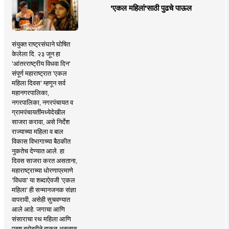
'एकल महिलां'साठी पुढचे पाऊल
संयुक्त राष्ट्रसंघाने घोषित
केलेला दि. २३ जून हा
'आंतरराष्ट्रीय विधवा दिन'
संपूर्ण महाराष्ट्रात 'एकल
महिला दिवस' म्हणून सर्व
महानगरपालिका,
नगरपालिका, नगरपंचायत व
ग्रामपंचायतींमध्येदेखील
साजरा करावा, असे निर्देश
राज्याच्या महिला व बाल
विकास विभागाच्या बैठकीत
नुकतेच देण्यात आले. हा
दिवस साजरा करत असताना,
महाराष्ट्राच्या धोरणाप्रमाणे
'विधवा' या शब्दाऐवजी 'एकल
महिला' ही सन्मानजनक संज्ञा
वापरावी, असेही सुचवण्यात
आले आहे. जगाचा आणि
संसाराचा रथ महिला आणि
पुरुष बरोबरीने हाकत असतात.