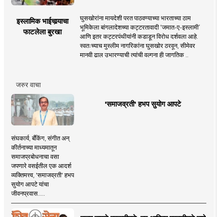
घुसखोरांना मायदेशी परत पाठवण्याच्या भारताच्या ठाम
इस्लामिक भाईचार्‍याचा
भूमिकेला बांगलादेशच्या कट्टरतावादी ‘जमात-ए-इस्लामी’
फाटलेला बुरखा
आणि इतर कट्टरपंथीयांनी कडाडून विरोध दर्शवला आहे.
स्वतःच्याच मुस्लीम नागरिकांना घुसखोर ठरवून, सीमेवर
मानवी ढाल उभारण्याची त्यांची वल्गना ही जागतिक ..
जरुर वाचा
'समाजव्रती' हभप सुयोग आपटे
संघकार्य, बँकिंग, संगीत अन्
कीर्तनाच्या माध्यमातून
समाजप्रबोधनाचा वसा
जपणारे वसईतील एक आदर्श
व्यक्तिमत्त्व, 'समाजव्रती' हभप
सुयोग आपटे यांचा
जीवनप्रवास.....