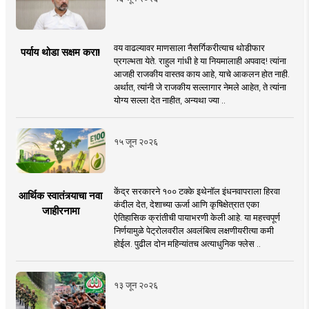
वय वाढल्यावर माणसाला नैसर्गिकरीत्याच थोडीफार
पर्याय थोडा सक्षम करा!
प्रगल्भता येते. राहुल गांधी हे या नियमालाही अपवाद! त्यांना
आजही राजकीय वास्तव काय आहे, याचे आकलन होत नाही.
अर्थात, त्यांनी जे राजकीय सल्लागार नेमले आहेत, ते त्यांना
योग्य सल्ला देत नाहीत, अन्यथा ज्या ..
१५ जून २०२६
केंद्र सरकारने १०० टक्के इथेनॉल इंधनवापराला हिरवा
आर्थिक स्वातंत्र्याचा नवा
कंदील देत, देशाच्या ऊर्जा आणि कृषिक्षेत्रात एका
जाहीरनामा
ऐतिहासिक क्रांतीची पायाभरणी केली आहे. या महत्त्वपूर्ण
निर्णयामुळे पेट्रोलवरील अवलंबित्व लक्षणीयरीत्या कमी
होईल. पुढील दोन महिन्यांतच अत्याधुनिक फ्लेस ..
१३ जून २०२६