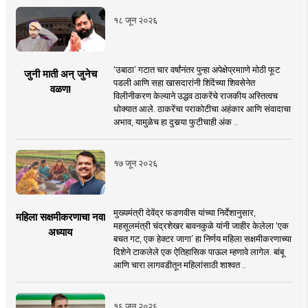
१८ जून २०२६
‘उबाठा’ गटात चार वर्षांनंतर पुन्हा अपेक्षेप्रमााणे मोठी फूट
जुनी माती अन् जुनेच
पडली आणि सहा खासदारांनी शिंदेंच्या शिवसेनेत
वळण!
विलीनीकरण केल्याने उद्धव ठाकरेंचे राजकीय अस्तित्वच
धोक्यात आले. ठाकरेंचा पराकोटीचा अहंकार आणि संवादाचा
अभाव, यामुळेच हा दुसर्‍या फुटीचाही अंक ..
१७ जून २०२६
मुख्यमंत्री देवेंद्र फडणवीस यांच्या निर्देशानुसार,
महिला सक्षमीकरणाचा नवा
महसूलमंत्री चंद्रशेखर बावनकुळे यांनी जाहीर केलेला ‘एक
अध्याय
बचत गट, एक हेक्टर जागा’ हा निर्णय महिला सक्षमीकरणाच्या
दिशेने टाकलेले एक ऐतिहासिक पाऊल म्हणावे लागेल. बांबू
आणि चारा लागवडीतून महिलांसाठी शाश्वत ..
१६ जून २०२६