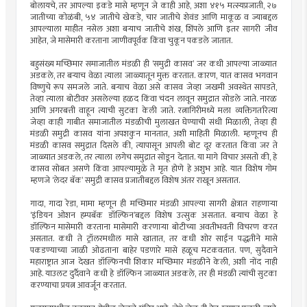
बोलायचे, तर आपल्या इकडे मासे म्हणून जे काही आहे, अशा ४१५ मत्स्यप्रजाती, २७
जातीच्या कोळंबी, ५४ जातीचे खेकडे, चार जातीचे शेवंड आणि माकूळ व ज्याबद्दल
आपल्याला माहीत नसेल अशा बर्‍याच जातीचे शंख, शिंपले आणि इतर सागरी जीव
आहेत, जे मासेमारी करताना जाणीवपूर्वक किंवा चुकून पकडले जातात.
बहुसंख्य मच्छिमार समाजातील मंडळी ही ‘समुद्री कासव’ जर कधी आपल्या जाळ्यात
अडकले, तर बर्‍याच वेळा त्याला जाळ्यातून मुक्त करतात. कारण, यात कासव भगवान
विष्णुचे रूप समजले जाते. बर्‍याच वेळा असे कासव जेव्हा जखमी अवस्थेत सापडते,
तेव्हा त्याला बोटीवर असलेल्या हळद किंवा चंदन लावून समुद्रात सोडले जाते. नारळ
आणि अगरबत्ती वाहून त्याची सुटका केली जाते. रत्नागिरीमध्ये मला व्यक्तिगतरित्या
जेव्हा काही गाबीत समाजातील मंडळीची मुलाखत घेण्याची संधी मिळाली, तेव्हा ही
मंडळी समुद्री कासव यांना अपशकुन मानतात, अशी माहिती मिळाली. म्हणूनच ही
मंडळी कासव समुद्रात दिसले की, त्यापासून आपली बोट दूर करतात किंवा जर ते
जाळ्यात अडकले, तर त्याला लगेच समुद्रात सोडून देतात. या मागे विचार असतो की, हे
कासव सोबत असणे किंवा आपल्यामुळे ते मृत होणे हे अशुभ आहे. यात विशेष गोम
म्हणजे ‘लेदर बॅक’ समुद्री कासव प्रजातीबद्दल विशेष अंतर राखून असतात.
गादा, गादा रेडा, मामा म्हणून ही मच्छिमार मंडळी आपल्या सागरी क्षेत्रात राहणार्‍या
‘इंडियन ओशन हम्पबॅक डॉल्फिन’बद्दल विशेष उत्सुक असतात. बर्‍याच वेळा हे
डॉल्फिन मासेमारी करताना मासेमारी करणार्‍या बोटीच्या अवतीभवती विचरण करत
असतात. कधी ते ट्रॉलरमधील मासे खातात, तर कधी शोर साईन पद्धतीने मासे
पकडण्याच्या जाळी ओढताना बाहेर पडणारे मासे हळूच मटकवतात. पण, सुदैवाने
महाराष्ट्रात आज देखत डॉल्फिनची शिकार मच्छिमार मंडळीने केली, अशी नोंद नाही
आहे. याउलट दुर्दैवाने कधी हे डॉल्फिन जाळ्यात अडकले, तर ही मंडळी त्यांची सुटका
करण्याचा प्रयत्न आवर्जून करतात.