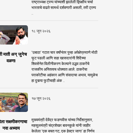
राष्ट्राध्यक्ष ट्रम्प यांच्याशी झालेली द्विपक्षीय चर्चा
भारताचे वाढते सामर्थ दर्शवणारी असली, तरी ट्रम्प
..
१८ जून २०२६
‘उबाठा’ गटात चार वर्षांनंतर पुन्हा अपेक्षेप्रमााणे मोठी
नी माती अन् जुनेच
फूट पडली आणि सहा खासदारांनी शिंदेंच्या
वळण!
शिवसेनेत विलीनीकरण केल्याने उद्धव ठाकरेंचे
राजकीय अस्तित्वच धोक्यात आले. ठाकरेंचा
पराकोटीचा अहंकार आणि संवादाचा अभाव, यामुळेच
हा दुसर्‍या फुटीचाही अंक ..
१७ जून २०२६
मुख्यमंत्री देवेंद्र फडणवीस यांच्या निर्देशानुसार,
िला सक्षमीकरणाचा
महसूलमंत्री चंद्रशेखर बावनकुळे यांनी जाहीर
नवा अध्याय
केलेला ‘एक बचत गट, एक हेक्टर जागा’ हा निर्णय