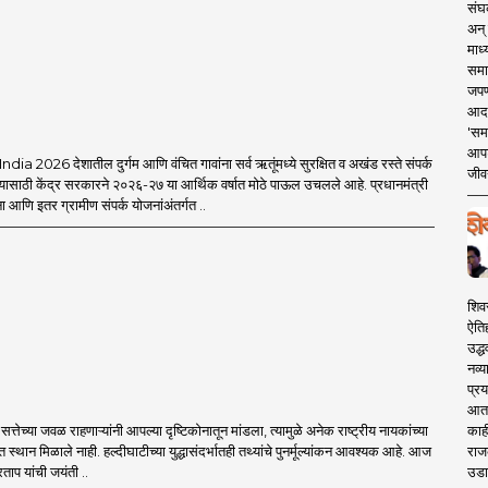
संघक
अन् 
माध्
समा
जपण
आदर्
'सम
आपट
a 2026 देशातील दुर्गम आणि वंचित गावांना सर्व ऋतूंमध्ये सुरक्षित व अखंड रस्ते संपर्क
जीवन
यासाठी केंद्र सरकारने २०२६-२७ या आर्थिक वर्षात मोठे पाऊल उचलले आहे. प्रधानमंत्री
आणि इतर ग्रामीण संपर्क योजनांअंतर्गत ..
शिव
ऐति
उद्ध
नव्य
प्रय
आता 
काही
्तेच्या जवळ राहणाऱ्यांनी आपल्या दृष्टिकोनातून मांडला, त्यामुळे अनेक राष्ट्रीय नायकांच्या
राज
त स्थान मिळाले नाही. हल्दीघाटीच्या युद्धासंदर्भातही तथ्यांचे पुनर्मूल्यांकन आवश्यक आहे. आज
उडा
ताप यांची जयंती ..