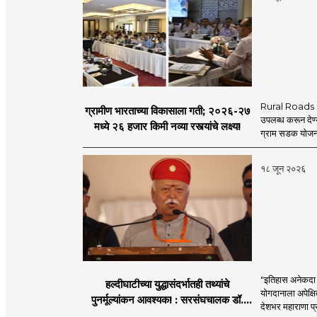
Rural Roads Indi
ग्रामीण भारताच्या विकासाला गती; २०२६-२७
उपलब्ध करून देण्
मध्ये २६ हजार किमी नव्या रस्त्यांचे लक्ष्य!
ग्राम सडक योजना 
१८ जून २०२६
"इतिहास अनेकदा सत
हल्दीघाटीच्या युद्धासंदर्भातही तथ्यांचे
योगदानाला अपेक्षि
पुनर्मूल्यांकन आवश्यक! : सरसंघचालक डॉ.
देशभर महाराणा प्र
मोहनजी भागवत