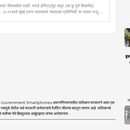
त्र' विषयातील पदवी. रानडे इन्स्टिट्यूट मधून (सा.फु.पुणे विद्यापीठ)
ण. २०१९मध्ये मुंबई तरुण भारतमध्ये 'मंत्रालय प्रतिनिधी' या पदावर रुजू.
ेव्हलपमेंट' विशेष प्रतिनिधी म्हणून कार्यरत. राज्यातील पायाभूत सुविधांविषयी
इस्
ज
 Government Smartphones अफगाणिस्तानातील तालिबान सरकारने असा एक
 ज्यामुळे तेथील सर्व सरकारी कर्मचाऱ्यांचे दैनंदिन जीवनच बदलून जाणार आहे. तालिबानचे
 सर्वोच्च नेते हिबतुल्लाह अखुंदझादा यांच्या आदेशानंतर ..