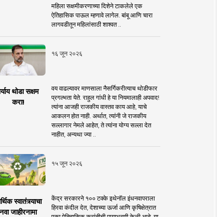
महिला सक्षमीकरणाच्या दिशेने टाकलेले एक
ऐतिहासिक पाऊल म्हणावे लागेल. बांबू आणि चारा
लागवडीतून महिलांसाठी शाश्वत ..
१६ जून २०२६
वय वाढल्यावर माणसाला नैसर्गिकरीत्याच थोडीफार
र्याय थोडा सक्षम
प्रगल्भता येते. राहुल गांधी हे या नियमालाही अपवाद!
करा!
त्यांना आजही राजकीय वास्तव काय आहे, याचे
आकलन होत नाही. अर्थात, त्यांनी जे राजकीय
सल्लागार नेमले आहेत, ते त्यांना योग्य सल्ला देत
नाहीत, अन्यथा ज्या ..
१५ जून २०२६
केंद्र सरकारने १०० टक्के इथेनॉल इंधनवापराला
्थिक स्वातंत्र्याचा
हिरवा कंदील देत, देशाच्या ऊर्जा आणि कृषिक्षेत्रात
नवा जाहीरनामा
एका ऐतिहासिक क्रांतीची पायाभरणी केली आहे. या