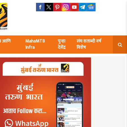
ंघ आणि
MahaMTB
पुन्हा
संघ शताब्दी वर्ष
Infra
देवेंद्र
विशेष