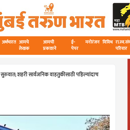
अर्थभारत
आमचे
आमची
ई-
मनोरंजन
विविध
रा.स्व.स
लेखक
प्रकाशने
पेपर
परिवार
ना सुरुवात; शहरी सार्वजनिक वाहतुकीसाठी पहिल्यांदाच