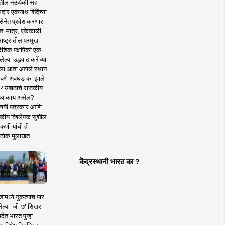
तील नऊपैकी सहा
दार एकनाथ शिंदेंच्या
सेनेत प्रवेश करणार
त. मात्र, एकेकाळी
ाष्ट्रातील प्रमुख
देशिक पक्षांपैकी एक
ल्या उद्धव ठाकरेंच्या
षाला आता आपले स्थान
वणे अवघड का झाले
? उबाठाचे राजकीय
ष्य काय असेल?
िषयी पत्रकार आणि
कीय विश्लेषक सुशील
र्णी यांची ही
ठोक मुलाखत..
केंद्रस्थानी भारत का ?
ामध्ये नुकत्याच पार
ेल्या 'जी-७' शिखर
देत भारत पुन्हा