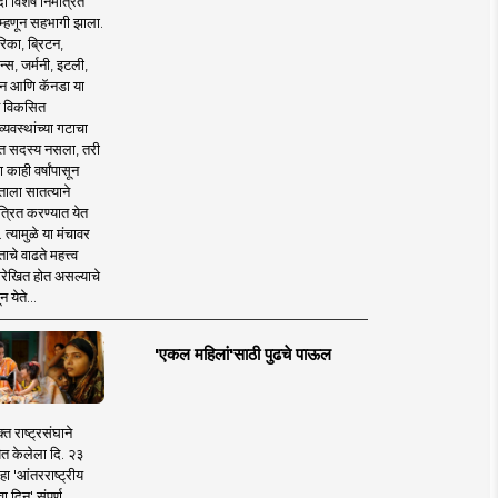
 विशेष निमंत्रित
 म्हणून सहभागी झाला.
िका, ब्रिटन,
न्स, जर्मनी, इटली,
न आणि कॅनडा या
 विकसित
व्यवस्थांच्या गटाचा
त सदस्य नसला, तरी
या काही वर्षांपासून
ताला सातत्याने
त्रित करण्यात येत
 त्यामुळे या मंचावर
ाचे वाढते महत्त्व
रेखित होत असल्याचे
न येते...
'एकल महिलां'साठी पुढचे पाऊल
क्त राष्ट्रसंघाने
ित केलेला दि. २३
हा 'आंतरराष्ट्रीय
ा दिन' संपूर्ण