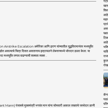
गटा
खास
शिव
आहे
महार
प्रा
असले
पक्
टिक
आहे
Airstrike Escalation अमेरिका आणि इराण यांच्यातील युद्धविरामानंतर मध्यपूर्वेत
भवि
त होत असल्याचे चित्र दिसत असतानाच इस्रायलने लेबनानमध्ये जोरदार हल्ला केला. या
याव
एकदा मध्यपूर्वेत तणाव वाढण्याची शक्यता व्यक्त ..
राज
कुलक
रोख
कॅनड
पडल
परिष
t Mann) पंजाबचे मुख्यमंत्री भगवंत मान यांना सोमवारी अकाल तख्ताचे जत्थेदार ज्ञानी