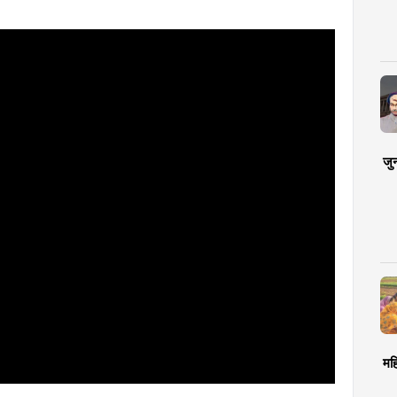
जु
मह