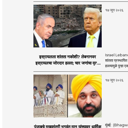
१७ जून २०२६
Israel Lebanon 
इस्रायलला शांतता नकोशी? लेबनानवर
शांतता प्रस्थापि
इस्रायलचा जोरदार हल्ला; चार जणांचा मृत्यू,
हल्ल्यामुळे पुन्हा 
इराण-अमेरिकेत आरोप-प्रत्यारोप
१७ जून २०२६
मुंबई : (Bhagwan
पंजाबचे मुख्यमंत्री भगवंत मान यांच्यावर धार्मिक