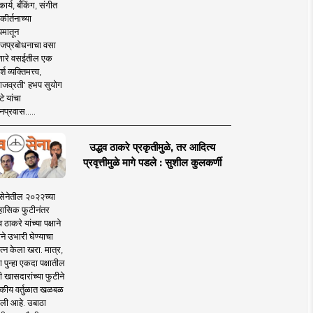
ार्य, बँकिंग, संगीत
कीर्तनाच्या
यमातून
जप्रबोधनाचा वसा
ारे वसईतील एक
श व्यक्तिमत्त्व,
ाजव्रती' हभप सुयोग
े यांचा
प्रवास.....
उद्धव ठाकरे प्रकृतीमुळे, तर आदित्य
प्रवृत्तीमुळे मागे पडले : सुशील कुलकर्णी
सेनेतील २०२२च्या
हासिक फुटीनंतर
व ठाकरे यांच्या पक्षाने
ाने उभारी घेण्याचा
त्न केला खरा. मात्र,
पुन्हा एकदा पक्षातील
 खासदारांच्या फुटीने
कीय वर्तुळात खळबळ
ली आहे. उबाठा