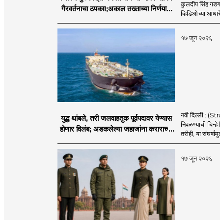
कुलदीप सिंह गडगज्
गैरवर्तनाचा ठपका!;अकाल तख्ताच्या निर्णयाने
व्हिडिओच्या आधारे 
मोठी खळबळ
१७ जून २०२६
नवी दिल्ली : (
युद्ध थांबले, तरी जलवाहतुक पूर्वपदावर येण्यास
निवळण्याची चिन्हे
होणार विलंब; अडकलेल्या जहाजांना कराराच्या
तरीही, या संघर्ष
शाश्वततेची चिंता.
१७ जून २०२६