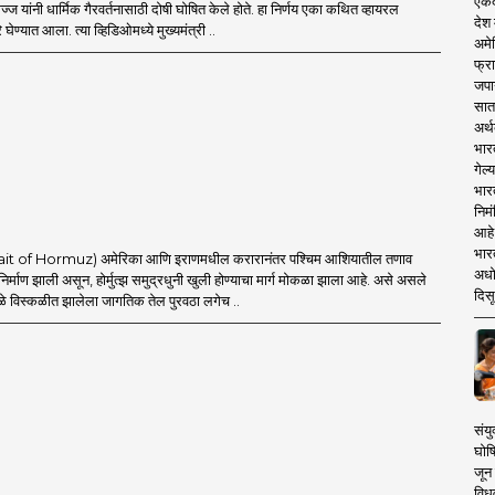
एकदा
ज यांनी धार्मिक गैरवर्तनासाठी दोषी घोषित केले होते. हा निर्णय एका कथित व्हायरल
देश
घेण्यात आला. त्या व्हिडिओमध्ये मुख्यमंत्री ..
अमेर
फ्रा
जपा
सात
अर्थ
भार
गेल्
भार
निमं
आहे.
भारत
Strait of Hormuz) अमेरिका आणि इराणमधील करारानंतर पश्चिम आशियातील तणाव
अधो
 निर्माण झाली असून, होर्मुत्झ समुद्रधुनी खुली होण्याचा मार्ग मोकळा झाला आहे. असे असले
दिसू
ामुळे विस्कळीत झालेला जागतिक तेल पुरवठा लगेच ..
संयु
घोष
जून 
विधव