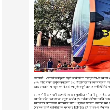
वाराणसी :
भारतातील पहिल्या शहरी सार्वजनिक वाहतूक रोप-वे प्रकल्प आता
८१५ कोटी रुपये खर्चून बांधलेल्या ३.८ किलोमीटरच्या पर्यावरणपूरक कॉ
लाख प्रवाशांची वाहतूक करणे आहे, ज्यामुळे संपूर्ण शहरात कनेक्टिव्हिटी व
वाराणसी विकास प्राधिकरणाचे उपाध्यक्ष पुलकित गर्ग यांनी वृत्तसंस्थेला सां
स्थानके आहेत. प्रकल्पाच्या एकूण खर्चात १५ वर्षांचा ऑपरेशन आणि देखभालीच
स्थानकांवर प्रवाशांच्या सोयीसाठी विविध सुविधा उपलब्ध असतील.रस
(नॅशनल हायवे लॉजिस्टिक्स मॅनेजमेंट लिमिटेड) द्वारे हा रोप-वे विक