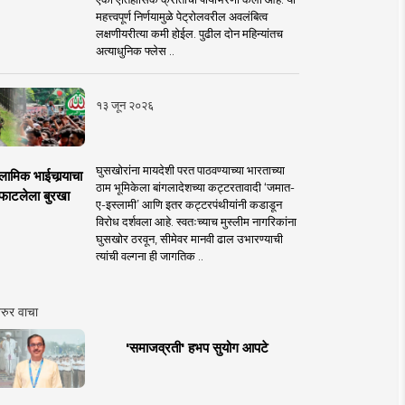
महत्त्वपूर्ण निर्णयामुळे पेट्रोलवरील अवलंबित्व
लक्षणीयरीत्या कमी होईल. पुढील दोन महिन्यांतच
अत्याधुनिक फ्लेस ..
१३ जून २०२६
घुसखोरांना मायदेशी परत पाठवण्याच्या भारताच्या
लामिक भाईचार्‍याचा
ठाम भूमिकेला बांगलादेशच्या कट्टरतावादी ‘जमात-
फाटलेला बुरखा
ए-इस्लामी’ आणि इतर कट्टरपंथीयांनी कडाडून
विरोध दर्शवला आहे. स्वतःच्याच मुस्लीम नागरिकांना
घुसखोर ठरवून, सीमेवर मानवी ढाल उभारण्याची
त्यांची वल्गना ही जागतिक ..
रुर वाचा
'समाजव्रती' हभप सुयोग आपटे