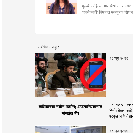
मूळची अहिल्यानगर येथील. 'राज्यशास्
'एमजेएमसी' विषयात पदव्युत्तर शिक्ष
सद्यस्थितीत 'इन्फ्रास्ट्रक्चर आणि ड
फिल्ड रिपोर्ट आणि लेखनात रस.
संबंधित मजकूर
१८ जून २०२६
Taliban Bans
तालिबानचा नवीन फर्मान; अफगाणिस्तानात
निर्णय घेतला आहे,
मोबाईल बॅन
प्रमुख आणि देशाचे
१८ जून २०२६