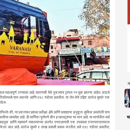
अ
 महत्वपूर्ण टप्प्यावर आहे. वाराणसी येथे नुकत्याच ट्रायल रन सुरू झाल्या आहेत. अंदाजे
रिडॉरमध्ये पाच स्थानके आणि १४८ गंडोला असतील. या रोप-वेचे उद्दिष्ट दररोज सुमारे एक
ाढेल.
गितले की, या प्रकल्पात प्रशस्त प्रतीक्षा क्षेत्रे आणि प्रवाशांना अनुकूल सुविधा असलेली पाच
भा
ा समावेश आहे. ही मार्गिका पूर्णपणे ग्रीन इन्फ्रास्ट्रक्चर चा भाग आहे. या मार्गातील सर्व
्ते वाहतूक आणि महामार्ग मंत्रालयाच्या अंतर्गत एचएआयची एक उपसंस्था एनएचएलएमएल
सित केला जात आहे. दररोज सुमारे १ लाख प्रवासी प्रवास करतील असे १४८ गंडोला असतील,