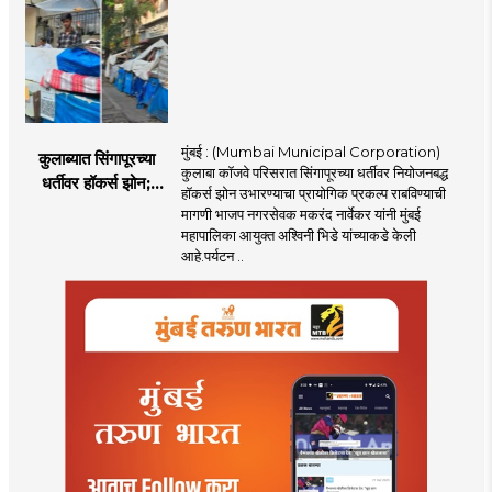
मुंबई : (Mumbai Municipal Corporation)
कुलाब्यात सिंगापूरच्या
कुलाबा कॉजवे परिसरात सिंगापूरच्या धर्तीवर नियोजनबद्ध
धर्तीवर हॉकर्स झोन;
हॉकर्स झोन उभारण्याचा प्रायोगिक प्रकल्प राबविण्याची
पर्यटन आणि
मागणी भाजप नगरसेवक मकरंद नार्वेकर यांनी मुंबई
महसूलवाढीच्या दृष्टीने
महापालिका आयुक्त अश्विनी भिडे यांच्याकडे केली
मकरंद नार्वेकर यांचे
आहे.पर्यटन ..
आयुक्तांना पत्र