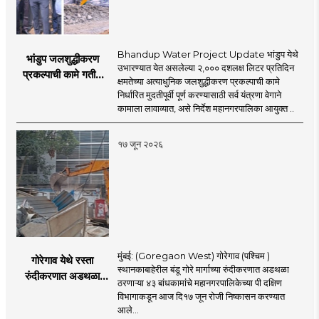
Bhandup Water Project Update भांडुप येथे
भांडुप जलशुद्धीकरण
उभारण्यात येत असलेल्या २,००० दशलक्ष लिटर प्रतिदिन
प्रकल्पाची कामे गतीने
क्षमतेच्या अत्याधुनिक जलशुद्धीकरण प्रकल्पाची कामे
पूर्ण करा - आयुक्त
निर्धारित मुदतीपूर्वी पूर्ण करण्यासाठी सर्व यंत्रणा वेगाने
अश्विनी भिडे यांचे निर्देश
कामाला लावाव्यात, असे निर्देश महानगरपालिका आयुक्त ..
१७ जून २०२६
मुंबई: (Goregaon West) गोरेगाव (पश्चिम )
गोरेगाव येथे रस्ता
स्थानकाबाहेरील बंडू गोरे मार्गाच्या रुंदीकरणात अडथळा
रुंदीकरणात अडथळा
ठरणाऱ्या ४३ बांधकामांचे महानगरपालिकेच्या पी दक्षिण
ठरणाऱ्या ४३ बांधकामांचे
विभागाकडून आज दि१७ जून रोजी निष्कासन करण्यात
निष्कासन
आले...