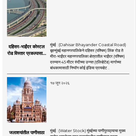
मुंबई : (Dahisar Bhayander Coastal Road)
दहिसर-भाईंदर कोस्टल
बृहन्मुंबई महानगरपालिकेने दहिसर (पश्चिम) लिंक रोड ते
रोड विस्तार प्रकल्पासाठी
मीरा-भाईंदर महानगरपालिका क्षेत्रातील भाईंदर (पश्चिम)
52.50 कोटी रुपयांच्या
दरम्यान 45 मीटर रुंदीच्या उन्नत (एलिव्हेटेड) मार्गाच्या
पीएमसी प्रस्तावाला
बांधकामासाठी निप्पॉन कोई इंडिया प्रायव्हेट ..
मंजुरीची प्रतीक्षा
१७ जून २०२६
मुंबई : (Water Stock) मुंबईच्या पाणीपुरवठ्याचा मुख्य
जलाशयांतील पाणीसाठा