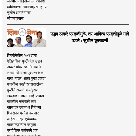
जपणारे वसईतील एक आदर्श
व्यक्तिमत्त्व, 'समाजव्रती' हभप
सुयोग आपटे यांचा
जीवनप्रवास.....
उद्धव ठाकरे प्रकृतीमुळे, तर आदित्य प्रवृत्तीमुळे मागे
पडले : सुशील कुलकर्णी
शिवसेनेतील २०२२च्या
ऐतिहासिक फुटीनंतर उद्धव
ठाकरे यांच्या पक्षाने नव्याने
उभारी घेण्याचा प्रयत्न केला
खरा. मात्र, आता पुन्हा एकदा
पक्षातील काही खासदारांच्या
फुटीने राजकीय वर्तुळात
खळबळ उडाली आहे. उबाठा
गटातील नऊपैकी सहा
खासदार एकनाथ शिंदेंच्या
शिवसेनेत प्रवेश करणार
आहेत. मात्र, एकेकाळी
महाराष्ट्रातील प्रमुख
प्रादेशिक पक्षांपैकी एक
असलेल्या उद्धव ठाकरेंच्या