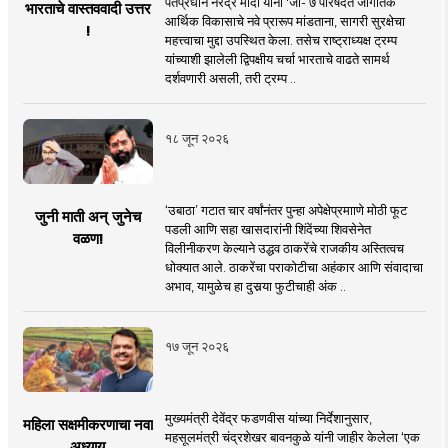
पंतप्रधान नरेंद्र मोदी यांनी 'जी- ७ परिषदेत जागतिक
भारताचे वास्तववादी उत्तर
आर्थिक विकासाचे नवे प्रारूप मांडताना, सागरी सुरक्षेचा
!
महत्त्वाचा मुद्दा उपस्थित केला. तसेच राष्ट्राध्यक्ष ट्रम्प
यांच्याशी झालेली द्विपक्षीय चर्चा भारताचे वाढते सामर्थ
दर्शवणारी असली, तरी ट्रम्प ..
१८ जून २०२६
‘उबाठा’ गटात चार वर्षांनंतर पुन्हा अपेक्षेप्रमााणे मोठी फूट
जुनी माती अन् जुनेच
पडली आणि सहा खासदारांनी शिंदेंच्या शिवसेनेत
वळण!
विलीनीकरण केल्याने उद्धव ठाकरेंचे राजकीय अस्तित्वच
धोक्यात आले. ठाकरेंचा पराकोटीचा अहंकार आणि संवादाचा
अभाव, यामुळेच हा दुसर्‍या फुटीचाही अंक ..
१७ जून २०२६
मुख्यमंत्री देवेंद्र फडणवीस यांच्या निर्देशानुसार,
महिला सक्षमीकरणाचा नवा
महसूलमंत्री चंद्रशेखर बावनकुळे यांनी जाहीर केलेला ‘एक
अध्याय