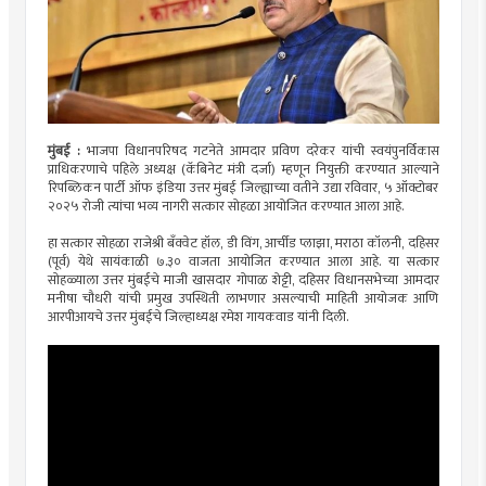
मुंबई :
भाजपा विधानपरिषद गटनेते आमदार प्रविण दरेकर यांची स्वयंपुनर्विकास
प्राधिकरणाचे पहिले अध्यक्ष (कॅबिनेट मंत्री दर्जा) म्हणून नियुक्ती करण्यात आल्याने
रिपब्लिकन पार्टी ऑफ इंडिया उत्तर मुंबई जिल्ह्याच्या वतीने उद्या रविवार, ५ ऑक्टोबर
२०२५ रोजी त्यांचा भव्य नागरी सत्कार सोहळा आयोजित करण्यात आला आहे.
हा सत्कार सोहळा राजेश्री बॅंक्वेट हॉल, डी विंग, आर्चीड प्लाझा, मराठा कॉलनी, दहिसर
(पूर्व) येथे सायंकाळी ७.३० वाजता आयोजित करण्यात आला आहे. या सत्कार
सोहळ्याला उत्तर मुंबईचे माजी खासदार गोपाळ शेट्टी, दहिसर विधानसभेच्या आमदार
मनीषा चौधरी यांची प्रमुख उपस्थिती लाभणार असल्याची माहिती आयोजक आणि
आरपीआयचे उत्तर मुंबईचे जिल्हाध्यक्ष रमेश गायकवाड यांनी दिली.