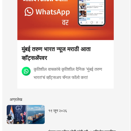
मुंबई तरुण भारत न्यूज मराठी आता
व्हॉट्सॲपवर
कृतिशील वाचकांचे कृतिशील दैनिक 'मुंबई तरुण
भारत'चं व्हॉट्सअप चॅनल फॉलो करा!
अग्रलेख
१९ जून २०२६