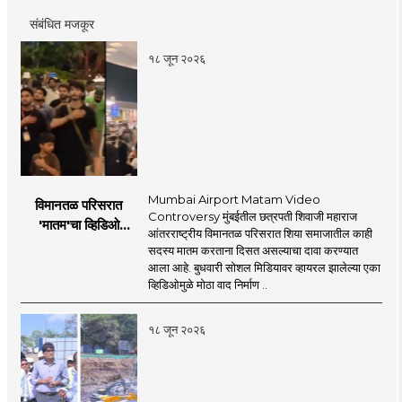
संबंधित मजकूर
१८ जून २०२६
Mumbai Airport Matam Video
विमानतळ परिसरात
Controversy मुंबईतील छत्रपती शिवाजी महाराज
'मातम'चा व्हिडिओ
आंतरराष्ट्रीय विमानतळ परिसरात शिया समाजातील काही
व्हायरल; सुरक्षा व्यवस्थेवर
सदस्य मातम करताना दिसत असल्याचा दावा करण्यात
गंभीर प्रश्नचिन्ह
आला आहे. बुधवारी सोशल मिडियावर व्हायरल झालेल्या एका
व्हिडिओमुळे मोठा वाद निर्माण ..
१८ जून २०२६