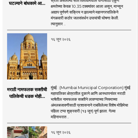
स्रोत असलेल्या सात तलावांमधील पाणीसाठा एकूण
घटल्याने बांधकामे आणि
क्षमतेच्या केवळ 10.35 टक्क्यांवर आला असून, मान्सून
जलतरण तलावांना
अद्याप पूर्णपणे सक्रिय न झाल्याने महानगरपालिकेने
पाणीपुरवठा बंद;
मंगळवारी कठोर जलसंवर्धन उपायांची घोषणा केली.
व्यावसायिक वापरावरही
त्यानुसार ..
निर्बंध
१६ जून २०२६
मुंबई : (Mumbai Municipal Corporation) मुंबई
मराठी नामफलक सक्तीची
महापालिका क्षेत्रातील दुकाने आणि आस्थापनांवर मराठी
पालिकेची धडक मोहीम;
भाषेतील नामफलक सक्तीने लावण्याच्या नियमाच्या
१,१२४ दुकानदारांवर
अंमलबजावणीसाठी प्रशासनाने राबविलेल्या विशेष मोहिमेचा
कारवाई
पहिला टप्पा शुक्रवारी (१३ जून) पूर्ण झाला. गेल्या
महिनाभरात ..
१६ जून २०२६