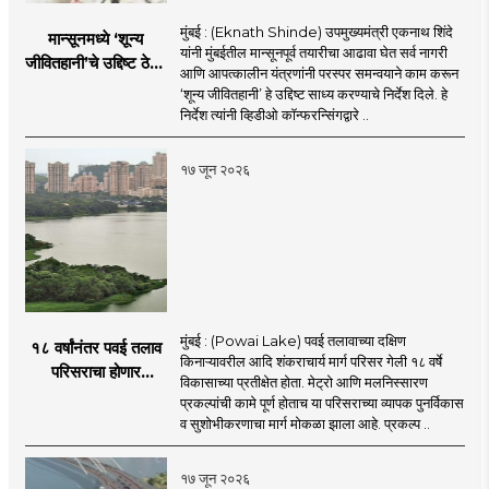
मुंबई : (Eknath Shinde) उपमुख्यमंत्री एकनाथ शिंदे
मान्सूनमध्ये ‘शून्य
यांनी मुंबईतील मान्सूनपूर्व तयारीचा आढावा घेत सर्व नागरी
जीवितहानी’चे उद्दिष्ट ठेवून
आणि आपत्कालीन यंत्रणांनी परस्पर समन्वयाने काम करून
सर्व यंत्रणांनी काम करावे
‘शून्य जीवितहानी’ हे उद्दिष्ट साध्य करण्याचे निर्देश दिले. हे
: उपमुख्यमंत्री एकनाथ
निर्देश त्यांनी व्हिडीओ कॉन्फरन्सिंगद्वारे ..
शिंदे
१७ जून २०२६
मुंबई : (Powai Lake) पवई तलावाच्या दक्षिण
१८ वर्षांनंतर पवई तलाव
किनाऱ्यावरील आदि शंकराचार्य मार्ग परिसर गेली १८ वर्षे
परिसराचा होणार
विकासाच्या प्रतीक्षेत होता. मेट्रो आणि मलनिस्सारण
कायापालट; मेट्रोचे काम
प्रकल्पांची कामे पूर्ण होताच या परिसराच्या व्यापक पुनर्विकास
पूर्ण होताच पुनर्विकासाला
व सुशोभीकरणाचा मार्ग मोकळा झाला आहे. प्रकल्प ..
सुरुवात;
१७ जून २०२६