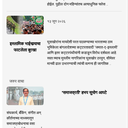
होईल. पुढील दोन महिन्यांतच अत्याधुनिक फ्लेस ..
१३ जून २०२६
घुसखोरांना मायदेशी परत पाठवण्याच्या भारताच्या ठाम
इस्लामिक भाईचार्‍याचा
भूमिकेला बांगलादेशच्या कट्टरतावादी ‘जमात-ए-इस्लामी’
फाटलेला बुरखा
आणि इतर कट्टरपंथीयांनी कडाडून विरोध दर्शवला आहे.
स्वतःच्याच मुस्लीम नागरिकांना घुसखोर ठरवून, सीमेवर
मानवी ढाल उभारण्याची त्यांची वल्गना ही जागतिक ..
जरुर वाचा
'समाजव्रती' हभप सुयोग आपटे
संघकार्य, बँकिंग, संगीत अन्
कीर्तनाच्या माध्यमातून
समाजप्रबोधनाचा वसा