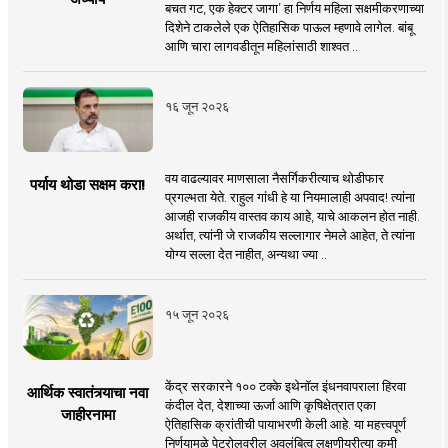
बचत गट, एक हेक्टर जागा’ हा निर्णय महिला सक्षमीकरणाच्या
दिशेने टाकलेले एक ऐतिहासिक पाऊल म्हणावे लागेल. बांबू
आणि चारा लागवडीतून महिलांसाठी शाश्वत ..
१६ जून २०२६
वय वाढल्यावर माणसाला नैसर्गिकरीत्याच थोडीफार
पर्याय थोडा सक्षम करा!
प्रगल्भता येते. राहुल गांधी हे या नियमालाही अपवाद! त्यांना
आजही राजकीय वास्तव काय आहे, याचे आकलन होत नाही.
अर्थात, त्यांनी जे राजकीय सल्लागार नेमले आहेत, ते त्यांना
योग्य सल्ला देत नाहीत, अन्यथा ज्या ..
१५ जून २०२६
केंद्र सरकारने १०० टक्के इथेनॉल इंधनवापराला हिरवा
आर्थिक स्वातंत्र्याचा नवा
कंदील देत, देशाच्या ऊर्जा आणि कृषिक्षेत्रात एका
जाहीरनामा
ऐतिहासिक क्रांतीची पायाभरणी केली आहे. या महत्त्वपूर्ण
निर्णयामुळे पेट्रोलवरील अवलंबित्व लक्षणीयरीत्या कमी