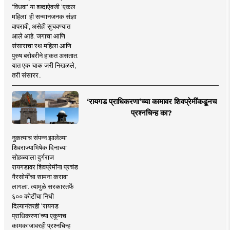
'विधवा' या शब्दाऐवजी 'एकल
महिला' ही सन्मानजनक संज्ञा
वापरावी, असेही सुचवण्यात
आले आहे. जगाचा आणि
संसाराचा रथ महिला आणि
पुरुष बरोबरीने हाकत असतात.
यात एक चाक जरी निखळले,
तरी संसारर..
‘रायगड प्राधिकरणा’च्या कामावर शिवप्रेमींकडूनच
प्रश्नचिन्ह का?
नुकत्याच संपन्न झालेल्या
शिवराज्याभिषेक दिनाच्या
सोहळ्याला दुर्गराज
रायगडावर शिवप्रेमींना प्रचंड
गैरसोयींचा सामना करावा
लागला. त्यामुळे सरकारतर्फे
६०० कोटींचा निधी
दिल्यानंतरही ‘रायगड
प्राधिकरणा’च्या एकूणच
कामकाजावरही प्रश्नचिन्ह