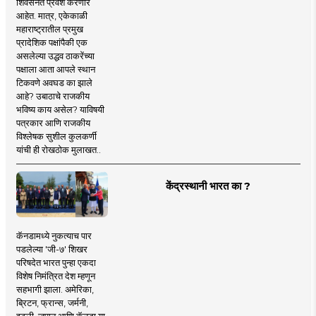
शिवसेनेत प्रवेश करणार
आहेत. मात्र, एकेकाळी
महाराष्ट्रातील प्रमुख
प्रादेशिक पक्षांपैकी एक
असलेल्या उद्धव ठाकरेंच्या
पक्षाला आता आपले स्थान
टिकवणे अवघड का झाले
आहे? उबाठाचे राजकीय
भविष्य काय असेल? याविषयी
पत्रकार आणि राजकीय
विश्लेषक सुशील कुलकर्णी
यांची ही रोखठोक मुलाखत..
केंद्रस्थानी भारत का ?
कॅनडामध्ये नुकत्याच पार
पडलेल्या 'जी-७' शिखर
परिषदेत भारत पुन्हा एकदा
विशेष निमंत्रित देश म्हणून
सहभागी झाला. अमेरिका,
ब्रिटन, फ्रान्स, जर्मनी,
इटली, जपान आणि कॅनडा या