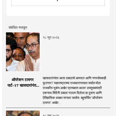
इतिहास, राजकारण, आणि मनोरंजन विषयांत रस. महाविद्यालयीन
काळात वक्तृत्व, कथाकथन, काव्यवाचन स्पर्धांमध्ये सहभाग आणि
पारितोषिके.\
संबंधित मजकूर
१८ जून २०२६
खासदारांनंतर आता उबाठाचे आमदार आणि नगरसेवकही
ऑपरेशन टायगर
फुटणार? महाराष्ट्राच्या राजकारणातला सर्वात मोठा
पार्ट-२? खासदारांनंतर
राजकीय भूकंप अखेर प्रत्यक्षात आला! उपमुख्यमंत्री
आता आमदार आणि
एकनाथ शिंदेंनी उबाठा गटाला दिलेला हा दुसरा आणि
नगरसेवकही शिंदेंच्या
ऐतिहासिक धक्का मानला जातोय. बहुचर्चित ‘ऑपरेशन
वाटेवर?
टायगर’ अखेर ..
१८ जून २०२६