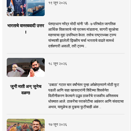
१९ जून २०२६
पंतप्रधान नरेंद्र मोदी यांनी 'जी- ७ परिषदेत जागतिक
भारताचे वास्तववादी उत्तर
आर्थिक विकासाचे नवे प्रारूप मांडताना, सागरी सुरक्षेचा
!
महत्त्वाचा मुद्दा उपस्थित केला. तसेच राष्ट्राध्यक्ष ट्रम्प
यांच्याशी झालेली द्विपक्षीय चर्चा भारताचे वाढते सामर्थ
दर्शवणारी असली, तरी ट्रम्प ..
१८ जून २०२६
‘उबाठा’ गटात चार वर्षांनंतर पुन्हा अपेक्षेप्रमााणे मोठी फूट
जुनी माती अन् जुनेच
पडली आणि सहा खासदारांनी शिंदेंच्या शिवसेनेत
वळण!
विलीनीकरण केल्याने उद्धव ठाकरेंचे राजकीय अस्तित्वच
धोक्यात आले. ठाकरेंचा पराकोटीचा अहंकार आणि संवादाचा
अभाव, यामुळेच हा दुसर्‍या फुटीचाही अंक ..
१७ जून २०२६