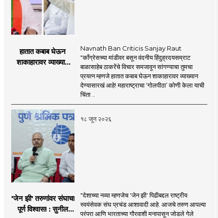
Navnath Ban Criticis Sanjay Raut
हातात कबाब घेऊन
"काँग्रेसच्या मांडीवर बसून वंदनीय हिंदुह्रदयसम्राट
शाकाहारावर व्याख्यान
बाळासाहेब ठाकरेंचे विचार समजावून सांगण्याचा तुमचा
देण्यासारखा राऊत यांचा
प्रयत्न म्हणजे हातात कबाब घेऊन शाकाहारावर व्याख्यान
प्रयत्न - नवनाथ बन
देण्यासारखं आहे! महाराष्ट्राचा ‘गोलपीठा’ कोणी केला याची
चिंता ..
१८ जून २०२६
"देशाच्या नव्या म्हणजेच 'जेन झी' पिढीबद्दल राष्ट्रीय
'जेन झी' तरुणांवर संघाचा
स्वयंसेवक संघ प्रचंड आशावादी आहे. आजचे तरुण आपल्या
पूर्ण विश्वास! : सुनील
परंपरा आणि भारताच्या गौरवाशी मनापासून जोडले गेले