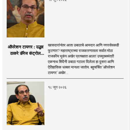
खासदारांनंतर आता उबाठाचे आमदार आणि नगरसेवकही
ऑपरेशन टायगर : उद्धव
फुटणार? महाराष्ट्राच्या राजकारणातला सर्वात मोठा
ठाकरे डॅमेज कंट्रोल
राजकीय भूकंप अखेर प्रत्यक्षात आला! उपमुख्यमंत्री
करण्यात सपशेल अपयशी!
एकनाथ शिंदेंनी उबाठा गटाला दिलेला हा दुसरा आणि
सहा खासदारांनंतर
ऐतिहासिक धक्का मानला जातोय. बहुचर्चित ‘ऑपरेशन
आमदारांसह नगरसेवकही
टायगर’ अखेर ..
शिंदेंकडे जाण्याच्या चर्चा
सुरू
१८ जून २०२६