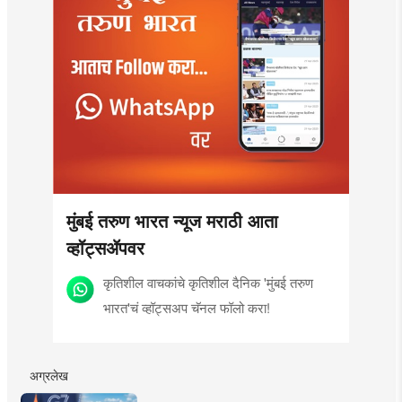
मुंबई तरुण भारत न्यूज मराठी आता
व्हॉट्सॲपवर
कृतिशील वाचकांचे कृतिशील दैनिक 'मुंबई तरुण
भारत'चं व्हॉट्सअप चॅनल फॉलो करा!
अग्रलेख