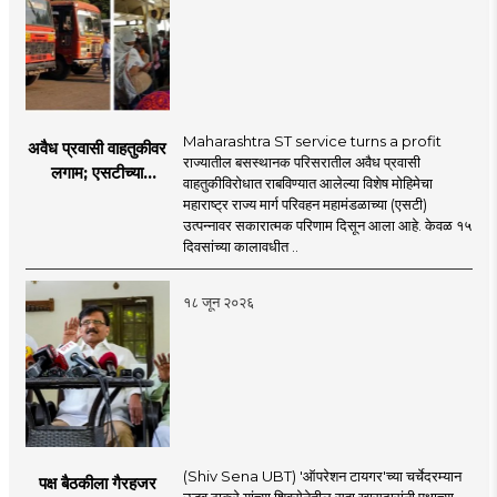
Maharashtra ST service turns a profit
अवैध प्रवासी वाहतुकीवर
राज्यातील बसस्थानक परिसरातील अवैध प्रवासी
लगाम; एसटीच्या
वाहतुकीविरोधात राबविण्यात आलेल्या विशेष मोहिमेचा
उत्पन्नात १५ दिवसांत
महाराष्ट्र राज्य मार्ग परिवहन महामंडळाच्या (एसटी)
४३.८३ कोटींची वाढ!
उत्पन्नावर सकारात्मक परिणाम दिसून आला आहे. केवळ १५
दिवसांच्या कालावधीत ..
१८ जून २०२६
(Shiv Sena UBT) 'ऑपरेशन टायगर'च्या चर्चेदरम्यान
पक्ष बैठकीला गैरहजर
उद्धव ठाकरे यांच्या शिवसेनेतील सहा खासदारांनी पक्षाच्या