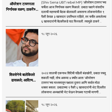
(Shiv Sena UBT rebel MP) 'ऑपरेशन टायगर'च्या
ऑपरेशन टायगरला
चर्चेला आज निर्णायक वळण मिळाले. उबाठा पक्षाने संसदीय
निर्णायक वळण; ठाकरेंच्या
दलाची महत्त्वाची बैठक बोलावली असताना लोकसभेतील ९
बैठकीला ६ खासदार
पैकी केवळ ३ खासदार उपस्थित राहिले, तर चर्चेत असलेल्या
गैरहजर, थेट शिंदे सेनेत
६ खासदारांनी बैठकीकडे पाठ फिरवली. त्यामुळे ठाकरे ..
विलीन होण्याचा प्रस्ताव?
१८ जून २०२६
२०२२ सालची एकनाथ शिंदेंची पहिली बंडखोरी, उबाठा पचवू
शिवसेनेचे बालेकिल्ले
शकली नाही, तोच अवघ्या ४ वर्षांत आता 'ऑपरेशन
ढासळले; आदित्य
टायगर'च्या माध्यमातून पक्षाला दुसरा आणि सर्वात मोठा
ठाकरेंच्या नेतृत्वावरच
धक्का बसला. उबाठाच्या ९ पैकी ६ खासदारांनी थेट दिल्लीत
प्रश्नचिन्ह? ठाकरे ब्रँड
लोकसभा अध्यक्षांची भेट घेऊन वेगळ्या गटाची मागणी ..
नेमका कुठे चुकला?
१८ जून २०२६