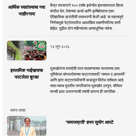
केंद्र सरकारने १०० टक्के इथेनॉल इंधनवापराला हिरवा
आर्थिक स्वातंत्र्याचा नवा
कंदील देत, देशाच्या ऊर्जा आणि कृषिक्षेत्रात एका
जाहीरनामा
ऐतिहासिक क्रांतीची पायाभरणी केली आहे. या महत्त्वपूर्ण
निर्णयामुळे पेट्रोलवरील अवलंबित्व लक्षणीयरीत्या कमी
होईल. पुढील दोन महिन्यांतच अत्याधुनिक फ्लेस ..
१३ जून २०२६
घुसखोरांना मायदेशी परत पाठवण्याच्या भारताच्या ठाम
इस्लामिक भाईचार्‍याचा
भूमिकेला बांगलादेशच्या कट्टरतावादी ‘जमात-ए-इस्लामी’
फाटलेला बुरखा
आणि इतर कट्टरपंथीयांनी कडाडून विरोध दर्शवला आहे.
स्वतःच्याच मुस्लीम नागरिकांना घुसखोर ठरवून, सीमेवर
मानवी ढाल उभारण्याची त्यांची वल्गना ही जागतिक ..
जरुर वाचा
'समाजव्रती' हभप सुयोग आपटे