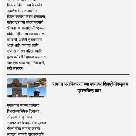
विकास विभागाच्या बैठकीत
नुकतेच देण्यात आले. हा
दिवस साजरा करत असताना,
महाराष्ट्राच्या धोरणाप्रमाणे
'विधवा' या शब्दाऐवजी 'एकल
महिला' ही सन्मानजनक संज्ञा
वापरावी, असेही सुचवण्यात
आले आहे. जगाचा आणि
संसाराचा रथ महिला आणि
पुरुष बरोबरीने हाकत असतात.
यात एक चाक जरी निखळले,
तरी संसारर..
‘रायगड प्राधिकरणा’च्या कामावर शिवप्रेमींकडूनच
प्रश्नचिन्ह का?
नुकत्याच संपन्न झालेल्या
शिवराज्याभिषेक दिनाच्या
सोहळ्याला दुर्गराज
रायगडावर शिवप्रेमींना प्रचंड
गैरसोयींचा सामना करावा
लागला. त्यामुळे सरकारतर्फे