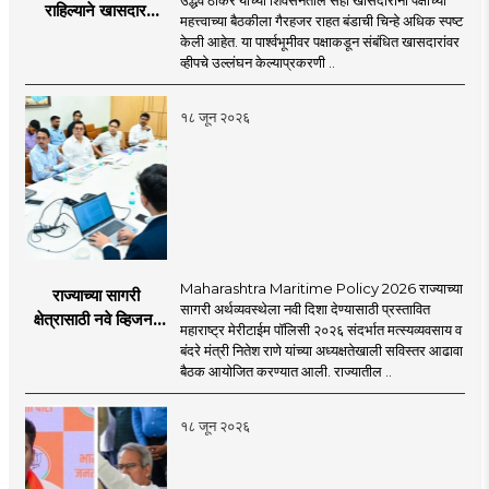
राहिल्याने खासदार
महत्त्वाच्या बैठकीला गैरहजर राहत बंडाची चिन्हे अधिक स्पष्ट
अपात्र ठरू शकतात का?
केली आहेत. या पार्श्वभूमीवर पक्षाकडून संबंधित खासदारांवर
व्हीप आणि कायदा नेमकं
व्हीपचे उल्लंघन केल्याप्रकरणी ..
काय सांगतो?
१८ जून २०२६
Maharashtra Maritime Policy 2026 राज्याच्या
राज्याच्या सागरी
सागरी अर्थव्यवस्थेला नवी दिशा देण्यासाठी प्रस्तावित
क्षेत्रासाठी नवे व्हिजन;
महाराष्ट्र मेरीटाईम पॉलिसी २०२६ संदर्भात मत्स्यव्यवसाय व
'महाराष्ट्र मेरीटाईम
बंदरे मंत्री नितेश राणे यांच्या अध्यक्षतेखाली सविस्तर आढावा
पॉलिसी २०२६'चा
बैठक आयोजित करण्यात आली. राज्यातील ..
प्रस्ताव
१८ जून २०२६