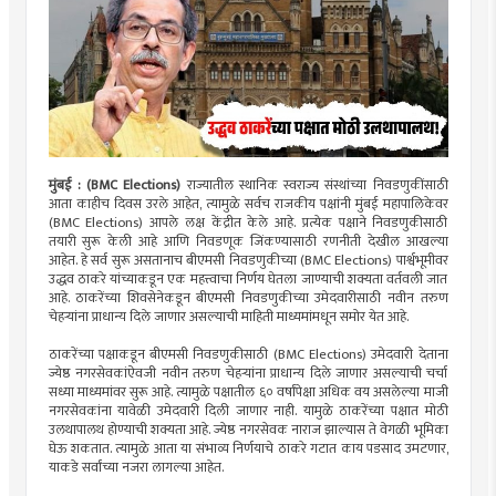
मुंबई : (BMC Elections)
राज्यातील स्थानिक स्वराज्य संस्थांच्या निवडणुकींसाठी
आता काहीच दिवस उरले आहेत, त्यामुळे सर्वच राजकीय पक्षांनी मुंबई महापालिकेवर
(BMC Elections) आपले लक्ष केंद्रीत केले आहे. प्रत्येक पक्षाने निवडणुकीसाठी
तयारी सुरू केली आहे आणि निवडणूक जिंकण्यासाठी रणनीती देखील आखल्या
आहेत. हे सर्व सुरू असतानाच बीएमसी निवडणुकीच्या (BMC Elections) पार्श्वभूमीवर
उद्धव ठाकरे यांच्याकडून एक महत्त्वाचा निर्णय घेतला जाण्याची शक्यता वर्तवली जात
आहे. ठाकरेंच्या शिवसेनेकडून बीएमसी निवडणुकीच्या उमेदवारीसाठी नवीन तरुण
चेहर्‍यांना प्राधान्य दिले जाणार असल्याची माहिती माध्यमांमधून समोर येत आहे.
ठाकरेंच्या पक्षाकडून बीएमसी निवडणुकीसाठी (BMC Elections) उमेदवारी देताना
ज्येष्ठ नगरसेवकांऐवजी नवीन तरुण चेहऱ्यांना प्राधान्य दिले जाणार असल्याची चर्चा
सध्या माध्यमांवर सुरू आहे. त्यामुळे पक्षातील ६० वर्षांपेक्षा अधिक वय असलेल्या माजी
नगरसेवकांना यावेळी उमेदवारी दिली जाणार नाही. यामुळे ठाकरेंच्या पक्षात मोठी
उलथापालथ होण्याची शक्यता आहे. ज्येष्ठ नगरसेवक नाराज झाल्यास ते वेगळी भूमिका
घेऊ शकतात. त्यामुळे आता या संभाव्य निर्णयाचे ठाकरे गटात काय पडसाद उमटणार,
याकडे सर्वांच्या नजरा लागल्या आहेत.