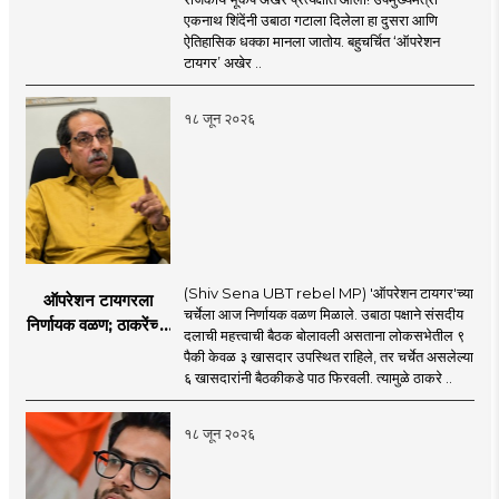
करण्यात सपशेल अपयशी!
एकनाथ शिंदेंनी उबाठा गटाला दिलेला हा दुसरा आणि
सहा खासदारांनंतर
ऐतिहासिक धक्का मानला जातोय. बहुचर्चित ‘ऑपरेशन
आमदारांसह नगरसेवकही
टायगर’ अखेर ..
शिंदेंकडे जाण्याच्या चर्चा
सुरू
१८ जून २०२६
(Shiv Sena UBT rebel MP) 'ऑपरेशन टायगर'च्या
ऑपरेशन टायगरला
चर्चेला आज निर्णायक वळण मिळाले. उबाठा पक्षाने संसदीय
निर्णायक वळण; ठाकरेंच्या
दलाची महत्त्वाची बैठक बोलावली असताना लोकसभेतील ९
बैठकीला ६ खासदार
पैकी केवळ ३ खासदार उपस्थित राहिले, तर चर्चेत असलेल्या
गैरहजर, थेट शिंदे सेनेत
६ खासदारांनी बैठकीकडे पाठ फिरवली. त्यामुळे ठाकरे ..
विलीन होण्याचा प्रस्ताव?
१८ जून २०२६