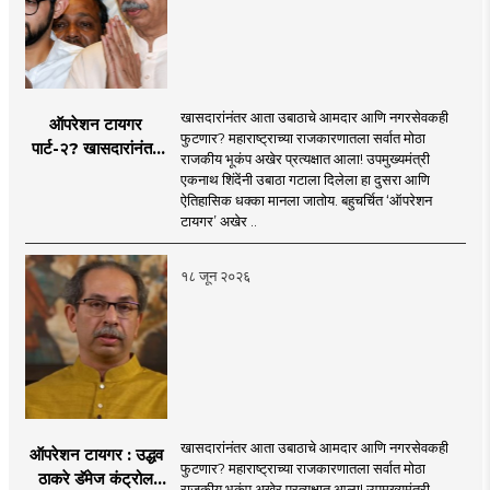
click!
mahamtb.com
Telegram, MahaMTB WhatsApp Group etc.
'smart' era, information is available in
nation and the national interest...
through social media and advanced avatar
abundance in the Internet-enabled
content. We are coming before you. Role in
information explosion. However, there is a
the new era, 'smart' journalism with a view,
need for complementary knowledge to
खासदारांनंतर आता उबाठाचे आमदार आणि नगरसेवकही
ऑपरेशन टायगर
'smart' multimedia for the new era, and
determine a modern role and approach
फुटणार? महाराष्ट्राच्या राजकारणातला सर्वात मोठा
पार्ट-२? खासदारांनंतर
journalism for a 'smart' Maharashtra will
राजकीय भूकंप अखेर प्रत्यक्षात आला! उपमुख्यमंत्री
that is compatible with culture,
आता आमदार आणि
एकनाथ शिंदेंनी उबाठा गटाला दिलेला हा दुसरा आणि
be the side of the game.
motionlessness and tradition.
नगरसेवकही शिंदेंच्या
ऐतिहासिक धक्का मानला जातोय. बहुचर्चित ‘ऑपरेशन
वाटेवर?
टायगर’ अखेर ..
१८ जून २०२६
खासदारांनंतर आता उबाठाचे आमदार आणि नगरसेवकही
ऑपरेशन टायगर : उद्धव
फुटणार? महाराष्ट्राच्या राजकारणातला सर्वात मोठा
ठाकरे डॅमेज कंट्रोल
राजकीय भूकंप अखेर प्रत्यक्षात आला! उपमुख्यमंत्री