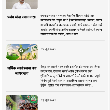
वय वाढल्यावर माणसाला नैसर्गिकरीत्याच थोडीफार
पर्याय थोडा सक्षम करा!
प्रगल्भता येते. राहुल गांधी हे या नियमालाही अपवाद! त्यांना
आजही राजकीय वास्तव काय आहे, याचे आकलन होत नाही.
अर्थात, त्यांनी जे राजकीय सल्लागार नेमले आहेत, ते त्यांना
योग्य सल्ला देत नाहीत, अन्यथा ज्या ..
१५ जून २०२६
केंद्र सरकारने १०० टक्के इथेनॉल इंधनवापराला हिरवा
आर्थिक स्वातंत्र्याचा नवा
कंदील देत, देशाच्या ऊर्जा आणि कृषिक्षेत्रात एका
जाहीरनामा
ऐतिहासिक क्रांतीची पायाभरणी केली आहे. या महत्त्वपूर्ण
निर्णयामुळे पेट्रोलवरील अवलंबित्व लक्षणीयरीत्या कमी
होईल. पुढील दोन महिन्यांतच अत्याधुनिक फ्लेस ..
१३ जून २०२६