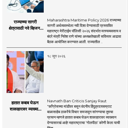
Maharashtra Maritime Policy 2026 राज्याच्या
राज्याच्या सागरी
सागरी अर्थव्यवस्थेला नवी दिशा देण्यासाठी प्रस्तावित
क्षेत्रासाठी नवे व्हिजन;
महाराष्ट्र मेरीटाईम पॉलिसी २०२६ संदर्भात मत्स्यव्यवसाय व
'महाराष्ट्र मेरीटाईम
बंदरे मंत्री नितेश राणे यांच्या अध्यक्षतेखाली सविस्तर आढावा
पॉलिसी २०२६'चा
बैठक आयोजित करण्यात आली. राज्यातील ..
प्रस्ताव
१८ जून २०२६
Navnath Ban Criticis Sanjay Raut
हातात कबाब घेऊन
"काँग्रेसच्या मांडीवर बसून वंदनीय हिंदुह्रदयसम्राट
शाकाहारावर व्याख्यान
बाळासाहेब ठाकरेंचे विचार समजावून सांगण्याचा तुमचा
देण्यासारखा राऊत यांचा
प्रयत्न म्हणजे हातात कबाब घेऊन शाकाहारावर व्याख्यान
प्रयत्न - नवनाथ बन
देण्यासारखं आहे! महाराष्ट्राचा ‘गोलपीठा’ कोणी केला याची
चिंता ..