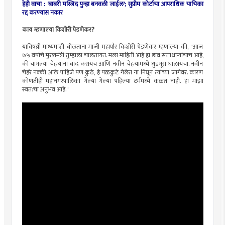
हेही वाचा :
'बाबरी मस्जिद पुन्हा बनवली जाईल'; सुप्रीम कोर्टाचा आपराधिक याचिका
रद्द करण्यास नकार
काय म्हणाल्या किशोरी पेडणेकर?
याविषय़ी माध्यमांशी बोलताना माजी महापौर किशोरी पेडणेकर म्हणाल्या की, "आज
७५ वर्षाचे मुख्यमंत्री तुम्हाला चालतायत. मला माहिती आहे हा डाव सत्ताधाऱ्यांचाच आहे,
की चांगल्या चेहऱ्यांना बाद करायचं आणि नवीन चेहऱ्यांमध्ये धुडगूस घालायचा. नवीन
चेहरे नक्की आले पाहिजे पण कुठे, हे पळकुटे गेलेत ना निघून त्यांच्या जागेवर. कारण
कोणतीही महानगरपालिका गेल्या गेल्या पहिल्या टर्ममध्ये कळत नाही. हा माझा
स्वत:चा अनुभव आहे."