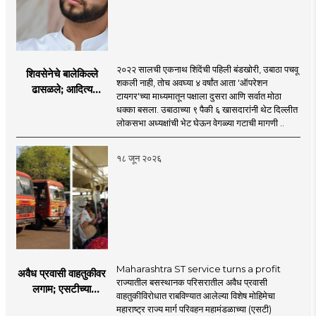
२०२२ सालची एकनाथ शिंदेंची पहिली बंडखोरी, उबाठा पचवू
शिवसेनेचे बालेकिल्ले
शकली नाही, तोच अवघ्या ४ वर्षांत आता 'ऑपरेशन
ढासळले; आदित्य
टायगर'च्या माध्यमातून पक्षाला दुसरा आणि सर्वात मोठा
ठाकरेंच्या नेतृत्वावरच
धक्का बसला. उबाठाच्या ९ पैकी ६ खासदारांनी थेट दिल्लीत
प्रश्नचिन्ह? ठाकरे ब्रँड
लोकसभा अध्यक्षांची भेट घेऊन वेगळ्या गटाची मागणी ..
नेमका कुठे चुकला?
१८ जून २०२६
Maharashtra ST service turns a profit
अवैध प्रवासी वाहतुकीवर
राज्यातील बसस्थानक परिसरातील अवैध प्रवासी
लगाम; एसटीच्या
वाहतुकीविरोधात राबविण्यात आलेल्या विशेष मोहिमेचा
उत्पन्नात १५ दिवसांत
महाराष्ट्र राज्य मार्ग परिवहन महामंडळाच्या (एसटी)