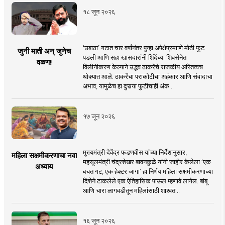
१८ जून २०२६
‘उबाठा’ गटात चार वर्षांनंतर पुन्हा अपेक्षेप्रमााणे मोठी फूट
जुनी माती अन् जुनेच
पडली आणि सहा खासदारांनी शिंदेंच्या शिवसेनेत
वळण!
विलीनीकरण केल्याने उद्धव ठाकरेंचे राजकीय अस्तित्वच
धोक्यात आले. ठाकरेंचा पराकोटीचा अहंकार आणि संवादाचा
अभाव, यामुळेच हा दुसर्‍या फुटीचाही अंक ..
१७ जून २०२६
मुख्यमंत्री देवेंद्र फडणवीस यांच्या निर्देशानुसार,
महिला सक्षमीकरणाचा नवा
महसूलमंत्री चंद्रशेखर बावनकुळे यांनी जाहीर केलेला ‘एक
अध्याय
बचत गट, एक हेक्टर जागा’ हा निर्णय महिला सक्षमीकरणाच्या
दिशेने टाकलेले एक ऐतिहासिक पाऊल म्हणावे लागेल. बांबू
आणि चारा लागवडीतून महिलांसाठी शाश्वत ..
१६ जून २०२६