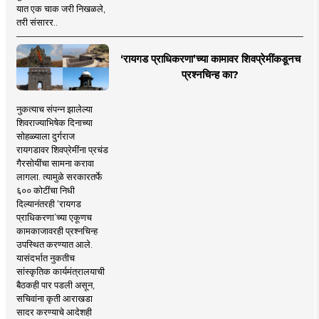
यात एक चाक जरी निखळले,
तरी संसारर..
‘रायगड प्राधिकरणा’च्या कामावर शिवप्रेमींकडूनच
प्रश्नचिन्ह का?
नुकत्याच संपन्न झालेल्या
शिवराज्याभिषेक दिनाच्या
सोहळ्याला दुर्गराज
रायगडावर शिवप्रेमींना प्रचंड
गैरसोयींचा सामना करावा
लागला. त्यामुळे सरकारतर्फे
६०० कोटींचा निधी
दिल्यानंतरही ‘रायगड
प्राधिकरणा’च्या एकूणच
कामकाजावरही प्रश्नचिन्ह
उपस्थित करण्यात आले.
यासंदर्भात नुकतीच
सांस्कृतिक कार्यमंत्रालयाची
बैठकही पार पडली असून,
सचिवांना कृती आराखडा
सादर करण्याचे आदेशही