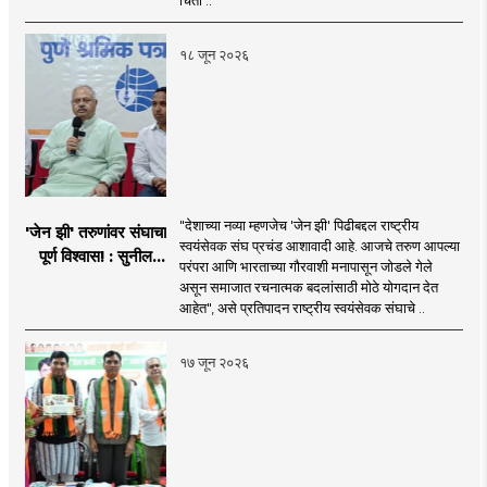
१८ जून २०२६
"देशाच्या नव्या म्हणजेच 'जेन झी' पिढीबद्दल राष्ट्रीय
'जेन झी' तरुणांवर संघाचा
स्वयंसेवक संघ प्रचंड आशावादी आहे. आजचे तरुण आपल्या
पूर्ण विश्वास! : सुनील
परंपरा आणि भारताच्या गौरवाशी मनापासून जोडले गेले
आंबेकर
असून समाजात रचनात्मक बदलांसाठी मोठे योगदान देत
आहेत", असे प्रतिपादन राष्ट्रीय स्वयंसेवक संघाचे ..
१७ जून २०२६