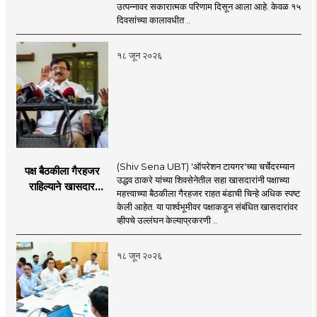
४३.८३ कोटींची वाढ!
उत्पन्नावर सकारात्मक परिणाम दिसून आला आहे. केवळ १५
दिवसांच्या कालावधीत ..
१८ जून २०२६
(Shiv Sena UBT) 'ऑपरेशन टायगर'च्या चर्चेदरम्यान
पक्ष बैठकीला गैरहजर
उद्धव ठाकरे यांच्या शिवसेनेतील सहा खासदारांनी पक्षाच्या
राहिल्याने खासदार
महत्त्वाच्या बैठकीला गैरहजर राहत बंडाची चिन्हे अधिक स्पष्ट
अपात्र ठरू शकतात का?
केली आहेत. या पार्श्वभूमीवर पक्षाकडून संबंधित खासदारांवर
व्हीप आणि कायदा नेमकं
व्हीपचे उल्लंघन केल्याप्रकरणी ..
काय सांगतो?
१८ जून २०२६