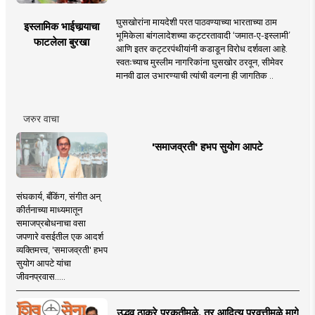
घुसखोरांना मायदेशी परत पाठवण्याच्या भारताच्या ठाम
इस्लामिक भाईचार्‍याचा
भूमिकेला बांगलादेशच्या कट्टरतावादी ‘जमात-ए-इस्लामी’
फाटलेला बुरखा
आणि इतर कट्टरपंथीयांनी कडाडून विरोध दर्शवला आहे.
स्वतःच्याच मुस्लीम नागरिकांना घुसखोर ठरवून, सीमेवर
मानवी ढाल उभारण्याची त्यांची वल्गना ही जागतिक ..
जरुर वाचा
'समाजव्रती' हभप सुयोग आपटे
संघकार्य, बँकिंग, संगीत अन्
कीर्तनाच्या माध्यमातून
समाजप्रबोधनाचा वसा
जपणारे वसईतील एक आदर्श
व्यक्तिमत्त्व, 'समाजव्रती' हभप
सुयोग आपटे यांचा
जीवनप्रवास.....
उद्धव ठाकरे प्रकृतीमुळे, तर आदित्य प्रवृत्तीमुळे मागे