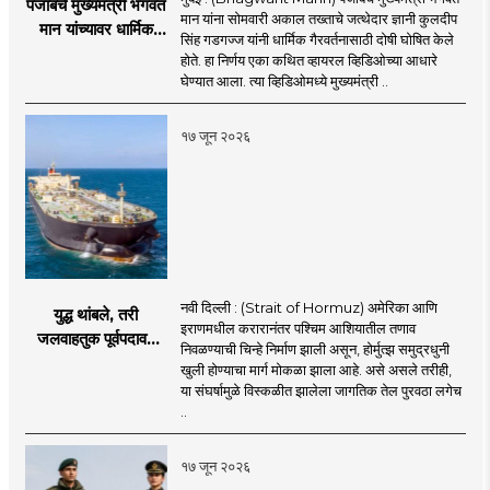
पंजाबचे मुख्यमंत्री भगवंत
मान यांना सोमवारी अकाल तख्ताचे जत्थेदार ज्ञानी कुलदीप
मान यांच्यावर धार्मिक
सिंह गडगज्ज यांनी धार्मिक गैरवर्तनासाठी दोषी घोषित केले
गैरवर्तनाचा ठपका!;अकाल
होते. हा निर्णय एका कथित व्हायरल व्हिडिओच्या आधारे
तख्ताच्या निर्णयाने मोठी
घेण्यात आला. त्या व्हिडिओमध्ये मुख्यमंत्री ..
खळबळ
१७ जून २०२६
नवी दिल्ली : (Strait of Hormuz) अमेरिका आणि
युद्ध थांबले, तरी
इराणमधील करारानंतर पश्चिम आशियातील तणाव
जलवाहतुक पूर्वपदावर
निवळण्याची चिन्हे निर्माण झाली असून, होर्मुत्झ समुद्रधुनी
येण्यास होणार विलंब;
खुली होण्याचा मार्ग मोकळा झाला आहे. असे असले तरीही,
अडकलेल्या जहाजांना
या संघर्षामुळे विस्कळीत झालेला जागतिक तेल पुरवठा लगेच
कराराच्या शाश्वततेची
..
चिंता.
१७ जून २०२६