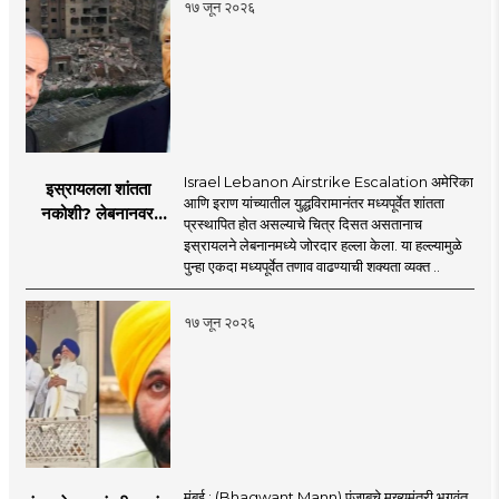
१७ जून २०२६
Israel Lebanon Airstrike Escalation अमेरिका
इस्रायलला शांतता
आणि इराण यांच्यातील युद्धविरामानंतर मध्यपूर्वेत शांतता
नकोशी? लेबनानवर
प्रस्थापित होत असल्याचे चित्र दिसत असतानाच
इस्रायलचा जोरदार
इस्रायलने लेबनानमध्ये जोरदार हल्ला केला. या हल्ल्यामुळे
हल्ला; चार जणांचा मृत्यू,
पुन्हा एकदा मध्यपूर्वेत तणाव वाढण्याची शक्यता व्यक्त ..
इराण-अमेरिकेत आरोप-
प्रत्यारोप
१७ जून २०२६
मुंबई : (Bhagwant Mann) पंजाबचे मुख्यमंत्री भगवंत