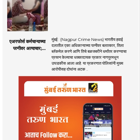
केला दावा
मुंबई : (Nagpur Crime News) भारतीय हवाई
एअरफोर्स कर्मचाऱ्याच्या
दलातील एका अधिकाऱ्याच्या पत्नीवर बलात्कार, तिला
पत्नीवर अत्याचार;
ब्लॅकमेल करणे आणि तिचे बळजबरीने धर्मांतर करण्याचा
नागपुरातील प्रकरणाने
प्रयत्न केल्याचा धक्कादायक प्रकार नागपूरमधून
उडवली खळबळ!
उघडकीस आला आहे. या प्रकरणात पोलिसांनी मुख्य
आरोपीसह दोघांना अटक ..