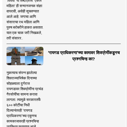
'विधवा' या शब्दाऐवजी 'एकल
महिला' ही सन्मानजनक संज्ञा
वापरावी, असेही सुचवण्यात
आले आहे. जगाचा आणि
संसाराचा रथ महिला आणि
पुरुष बरोबरीने हाकत असतात.
यात एक चाक जरी निखळले,
तरी संसारर..
‘रायगड प्राधिकरणा’च्या कामावर शिवप्रेमींकडूनच
प्रश्नचिन्ह का?
नुकत्याच संपन्न झालेल्या
शिवराज्याभिषेक दिनाच्या
सोहळ्याला दुर्गराज
रायगडावर शिवप्रेमींना प्रचंड
गैरसोयींचा सामना करावा
लागला. त्यामुळे सरकारतर्फे
६०० कोटींचा निधी
दिल्यानंतरही ‘रायगड
प्राधिकरणा’च्या एकूणच
कामकाजावरही प्रश्नचिन्ह
उपस्थित करण्यात आले.