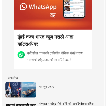
मुंबई तरुण भारत न्यूज मराठी आता
व्हॉट्सॲपवर
कृतिशील वाचकांचे कृतिशील दैनिक 'मुंबई तरुण
भारत'चं व्हॉट्सअप चॅनल फॉलो करा!
अग्रलेख
१९ जून २०२६
पंतप्रधान नरेंद्र मोदी यांनी 'जी- ७ परिषदेत जागतिक
भारताचे वास्तववादी उत्तर