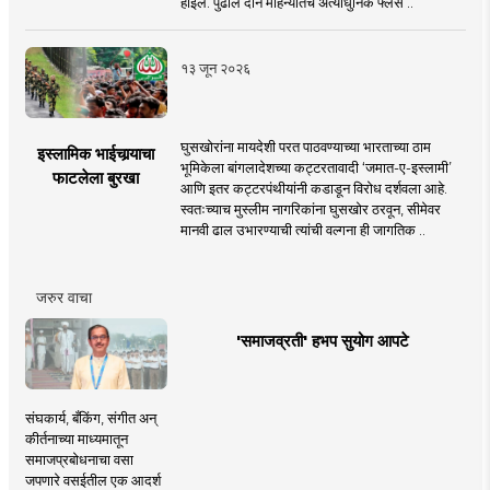
होईल. पुढील दोन महिन्यांतच अत्याधुनिक फ्लेस ..
१३ जून २०२६
घुसखोरांना मायदेशी परत पाठवण्याच्या भारताच्या ठाम
इस्लामिक भाईचार्‍याचा
भूमिकेला बांगलादेशच्या कट्टरतावादी ‘जमात-ए-इस्लामी’
फाटलेला बुरखा
आणि इतर कट्टरपंथीयांनी कडाडून विरोध दर्शवला आहे.
स्वतःच्याच मुस्लीम नागरिकांना घुसखोर ठरवून, सीमेवर
मानवी ढाल उभारण्याची त्यांची वल्गना ही जागतिक ..
जरुर वाचा
'समाजव्रती' हभप सुयोग आपटे
संघकार्य, बँकिंग, संगीत अन्
कीर्तनाच्या माध्यमातून
समाजप्रबोधनाचा वसा
जपणारे वसईतील एक आदर्श