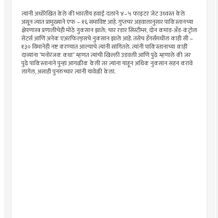
त्यांनी अधोरेखित केले की भारतीय हवाई दलाने ४–५ फाइटर जेट उध्वस्त केले
असून त्यात प्रामुख्याने एफ – १६ समाविष्ट आहे. गुप्तचर अहवालानुसार पाकिस्तानच्या
क्षेपणास्त्र प्रणालीचेही मोठे नुकसान झाले; चार रडार सिस्टीम्स, दोन कमांड-अँड-कंट्रोल
सेंटर्स आणि अनेक एअरफिल्ड्सचे नुकसान झाले आहे. तसेच हँगर्समधील काही सी –
१३० विमानेही नष्ट करण्यात आल्याचे त्यांनी सांगितले. त्यांनी पाकिस्तानाच्या काही
दाव्यांना ‘‘मनोरंजक कथा’’ म्हणत त्यांची खिल्ली उडवली आणि पुढे म्हणाले की जर
पुढे पाकिस्तानाने पुन्हा आगळीक केली तर त्यांना याहून अधिक नुकसान सहन करावे
लागेल, असाही पुनरुच्चार त्यांनी यावेळी केला.