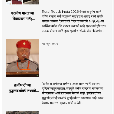
Rural Roads India 2026 देशातील दुर्गम आणि
ग्रामीण भारताच्या
वंचित गावांना सर्व ऋतूंमध्ये सुरक्षित व अखंड रस्ते संपर्क
विकासाला गती;
उपलब्ध करून देण्यासाठी केंद्र सरकारने २०२६-२७ या
२०२६-२७ मध्ये २६
आर्थिक वर्षात मोठे पाऊल उचलले आहे. प्रधानमंत्री ग्राम
हजार किमी नव्या रस्त्यांचे
सडक योजना आणि इतर ग्रामीण संपर्क योजनांअंतर्गत ..
लक्ष्य!
१८ जून २०२६
"इतिहास अनेकदा सत्तेच्या जवळ राहणाऱ्यांनी आपल्या
हल्दीघाटीच्या
दृष्टिकोनातून मांडला, त्यामुळे अनेक राष्ट्रीय नायकांच्या
युद्धासंदर्भातही तथ्यांचे
योगदानाला अपेक्षित स्थान मिळाले नाही. हल्दीघाटीच्या
पुनर्मूल्यांकन आवश्यक! :
युद्धासंदर्भातही तथ्यांचे पुनर्मूल्यांकन आवश्यक आहे. आज
सरसंघचालक डॉ.
देशभर महाराणा प्रताप यांची जयंती ..
मोहनजी भागवत