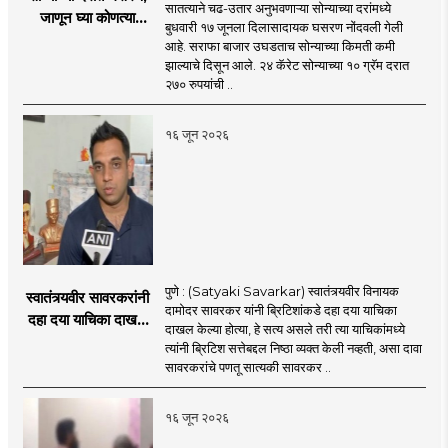
सातत्याने चढ-उतार अनुभवणाऱ्या सोन्याच्या दरांमध्ये
जाणून घ्या कोणत्या
बुधवारी १७ जूनला दिलासादायक घसरण नोंदवली गेली
शहरात काय दर?
आहे. सराफा बाजार उघडताच सोन्याच्या किमती कमी
झाल्याचे दिसून आले. २४ कॅरेट सोन्याच्या १० ग्रॅम दरात
२७० रुपयांची ..
१६ जून २०२६
पुणे : (Satyaki Savarkar) स्वातंत्र्यवीर विनायक
स्वातंत्र्यवीर सावरकरांनी
दामोदर सावरकर यांनी ब्रिटिशांकडे दहा दया याचिका
दहा दया याचिका दाखल
दाखल केल्या होत्या, हे सत्य असले तरी त्या याचिकांमध्ये
केल्या, मात्र
त्यांनी ब्रिटिश सत्तेबद्दल निष्ठा व्यक्त केली नव्हती, असा दावा
ब्रिटिशांप्रति कधीही
सावरकरांचे पणतू सात्यकी सावरकर ..
निष्ठा व्यक्त केली नाही’!
पणतू सात्यकी सावरकर
१६ जून २०२६
यांनी न्यायालयात सादर