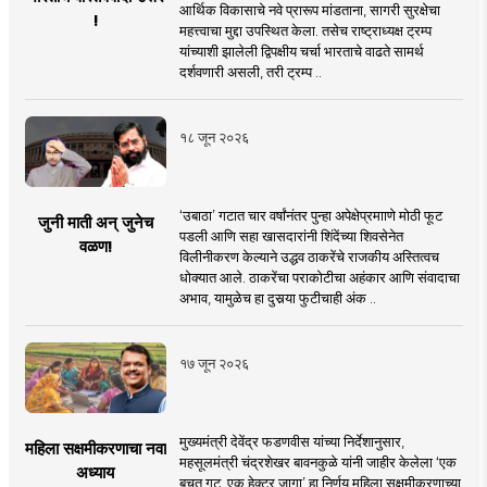
आर्थिक विकासाचे नवे प्रारूप मांडताना, सागरी सुरक्षेचा
!
महत्त्वाचा मुद्दा उपस्थित केला. तसेच राष्ट्राध्यक्ष ट्रम्प
यांच्याशी झालेली द्विपक्षीय चर्चा भारताचे वाढते सामर्थ
दर्शवणारी असली, तरी ट्रम्प ..
१८ जून २०२६
‘उबाठा’ गटात चार वर्षांनंतर पुन्हा अपेक्षेप्रमााणे मोठी फूट
जुनी माती अन् जुनेच
पडली आणि सहा खासदारांनी शिंदेंच्या शिवसेनेत
वळण!
विलीनीकरण केल्याने उद्धव ठाकरेंचे राजकीय अस्तित्वच
धोक्यात आले. ठाकरेंचा पराकोटीचा अहंकार आणि संवादाचा
अभाव, यामुळेच हा दुसर्‍या फुटीचाही अंक ..
१७ जून २०२६
मुख्यमंत्री देवेंद्र फडणवीस यांच्या निर्देशानुसार,
महिला सक्षमीकरणाचा नवा
महसूलमंत्री चंद्रशेखर बावनकुळे यांनी जाहीर केलेला ‘एक
अध्याय
बचत गट, एक हेक्टर जागा’ हा निर्णय महिला सक्षमीकरणाच्या