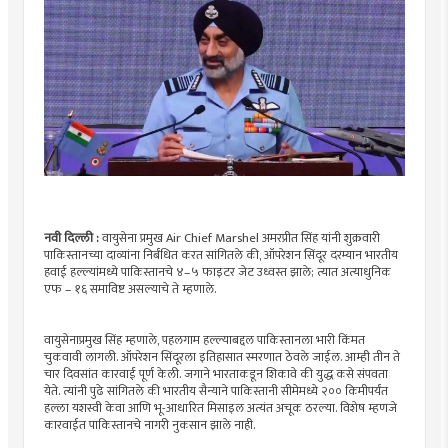
नवी दिल्ली :
वायुसेना प्रमुख Air Chief Marshel अमरप्रीत सिंह यांनी शुक्रवारी
पाकिस्तानच्या दाव्यांना निर्बंधित करत सांगितले की, ऑपरेशन सिंदूर दरम्यान भारतीय
हवाई हल्ल्यांमध्ये पाकिस्तानचे ४–५ फाइटर जेट उध्वस्त झाले; त्यात अत्याधुनिक
एफ – १६ समाविष्ट असल्याचे ते म्हणाले.
वायुसेनाप्रमुख सिंह म्हणाले, पहलगाम हल्ल्याबद्दल पाकिस्तानला भारी किंमत
चुकवावी लागली. ऑपरेशन सिंदूरला इतिहासात स्मरणात ठेवले जाईल. आम्ही तीन ते
चार दिवसांत कारवाई पूर्ण केली. जगाने भारताकडून शिकावे की युद्ध कसे संपवता
येते. त्यांनी पुढे सांगितले की भारतीय सैन्याने पाकिस्तानी सीमेमध्ये २०० किमीपर्यंत
हल्ला यशस्वी केवा आणि भू-आधारित मिसाइल अत्यंत अचूक ठरल्या. विशेष म्हणजे
कारवाईत पाकिस्तानचे नागरी नुकसान झाले नाही.