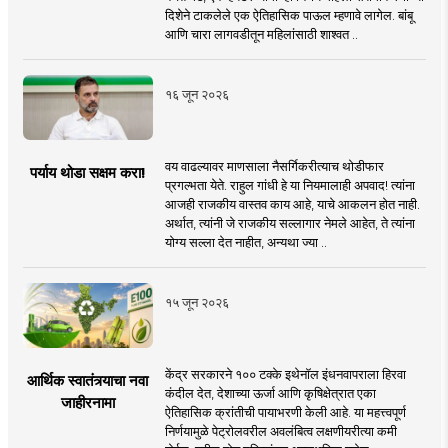
दिशेने टाकलेले एक ऐतिहासिक पाऊल म्हणावे लागेल. बांबू
आणि चारा लागवडीतून महिलांसाठी शाश्वत ..
१६ जून २०२६
वय वाढल्यावर माणसाला नैसर्गिकरीत्याच थोडीफार
पर्याय थोडा सक्षम करा!
प्रगल्भता येते. राहुल गांधी हे या नियमालाही अपवाद! त्यांना
आजही राजकीय वास्तव काय आहे, याचे आकलन होत नाही.
अर्थात, त्यांनी जे राजकीय सल्लागार नेमले आहेत, ते त्यांना
योग्य सल्ला देत नाहीत, अन्यथा ज्या ..
१५ जून २०२६
केंद्र सरकारने १०० टक्के इथेनॉल इंधनवापराला हिरवा
आर्थिक स्वातंत्र्याचा नवा
कंदील देत, देशाच्या ऊर्जा आणि कृषिक्षेत्रात एका
जाहीरनामा
ऐतिहासिक क्रांतीची पायाभरणी केली आहे. या महत्त्वपूर्ण
निर्णयामुळे पेट्रोलवरील अवलंबित्व लक्षणीयरीत्या कमी