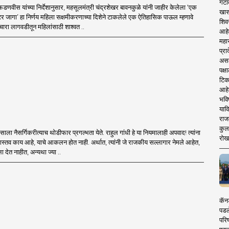
गटा
द्र फडणवीस यांच्या निर्देशानुसार, महसूलमंत्री चंद्रशेखर बावनकुळे यांनी जाहीर केलेला ‘एक
खास
र जागा’ हा निर्णय महिला सक्षमीकरणाच्या दिशेने टाकलेले एक ऐतिहासिक पाऊल म्हणावे
शिव
 चारा लागवडीतून महिलांसाठी शाश्वत ..
आहे
महार
प्रा
असले
पक्
टिक
आहे
भवि
याव
राज
कुलक
ाला नैसर्गिकरीत्याच थोडीफार प्रगल्भता येते. राहुल गांधी हे या नियमालाही अपवाद! त्यांना
रोख
्तव काय आहे, याचे आकलन होत नाही. अर्थात, त्यांनी जे राजकीय सल्लागार नेमले आहेत,
्ला देत नाहीत, अन्यथा ज्या ..
कॅनड
पडल
परिष