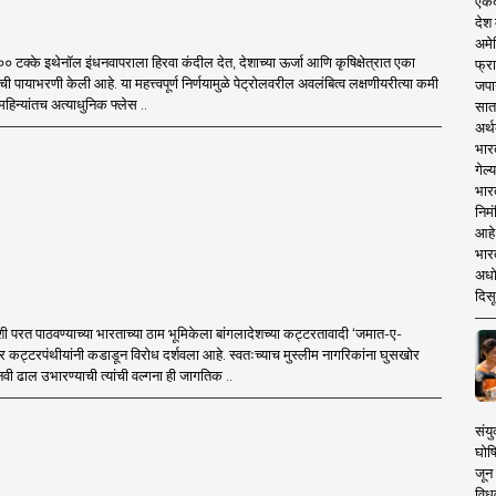
एकदा
देश
अमेर
०० टक्के इथेनॉल इंधनवापराला हिरवा कंदील देत, देशाच्या ऊर्जा आणि कृषिक्षेत्रात एका
फ्रा
ी पायाभरणी केली आहे. या महत्त्वपूर्ण निर्णयामुळे पेट्रोलवरील अवलंबित्व लक्षणीयरीत्या कमी
जपा
हिन्यांतच अत्याधुनिक फ्लेस ..
सात
अर्थ
भार
गेल्
भार
निमं
आहे.
भारत
अधो
दिसू
शी परत पाठवण्याच्या भारताच्या ठाम भूमिकेला बांगलादेशच्या कट्टरतावादी ‘जमात-ए-
 कट्टरपंथीयांनी कडाडून विरोध दर्शवला आहे. स्वतःच्याच मुस्लीम नागरिकांना घुसखोर
वी ढाल उभारण्याची त्यांची वल्गना ही जागतिक ..
संयु
घोष
जून 
विधव