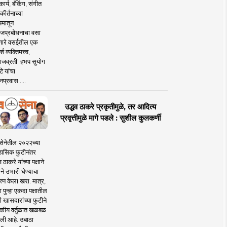
ार्य, बँकिंग, संगीत
कीर्तनाच्या
यमातून
जप्रबोधनाचा वसा
ारे वसईतील एक
श व्यक्तिमत्त्व,
ाजव्रती' हभप सुयोग
े यांचा
प्रवास.....
उद्धव ठाकरे प्रकृतीमुळे, तर आदित्य
प्रवृत्तीमुळे मागे पडले : सुशील कुलकर्णी
सेनेतील २०२२च्या
हासिक फुटीनंतर
व ठाकरे यांच्या पक्षाने
ाने उभारी घेण्याचा
त्न केला खरा. मात्र,
पुन्हा एकदा पक्षातील
 खासदारांच्या फुटीने
कीय वर्तुळात खळबळ
ली आहे. उबाठा