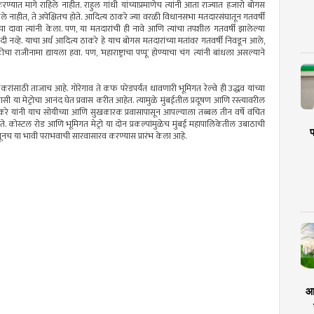
धा करण्यात मागे राहिले नाहीत. राहुल गांधी यांच्याप्रमाणेच त्यांनी आता राज्यात हजारो बोगस
 नाहीत, ते अपेक्षितच होते. आदित्य ठाकरे ज्या वरळी विधानसभा मतदारसंघातून गतवर्षी
दावा त्यांनी केला. पण, या मतदारांची ही नावे आणि त्यांचा तपशील गतवर्षी झालेल्या
हे. याचा अर्थ आदित्य ठाकरे हे याच बोगस मतदारांच्या मतांवर गतवर्षी निवडून आले,
ाजीनामा द्यायला हवा. पण, ‘महाराष्ट्राचा पप्पू’ होण्याचा चंग त्यांनी बांधला असल्याने
करांसाठी ताजाच आहे. गोरेगाव ते कफ परेडपर्यंत धावणारी भूमिगत रेल्वे ही उद्धव यांच्या
या मेट्रोचा आनंद घेत प्रवास करीत आहेत. त्यामुळे मुंबईतील प्रदूषण आणि रस्त्यावरील
करे यांनी याच सोयीच्या आणि सुखकारक प्रवासापासून आपल्याला तब्बल तीन वर्षे वंचित
ते. कोस्टल रोड आणि भूमिगत मेट्रो या दोन प्रकल्पांमुळेच मुंबई महापालिकेतील उबाठाची
प
ूनच या भावी पराभवाची सारवासारव करण्यास प्रारंभ केला आहे.
आर