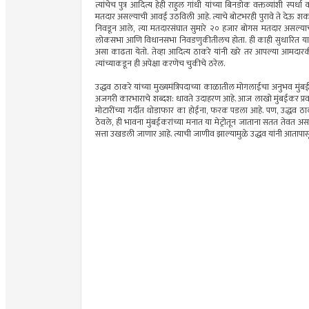
त्यांचेच पुत्र आदित्य हेही राहुल गांधी यांच्या बिनडोक वक्तव्यांशी स्पर्
मतदार असल्याची आवई उठविली आहे. त्याचे बोटभरही पुरावे ते देऊ शकले
निवडून आले, त्या मतदारसंघात सुमारे २० हजार बोगस मतदार असल्याचा 
लोकसभा आणि विधानसभा निवडणुकीतीलच होता. ही काही सुधारित यादी नव्
असा काढता येतो. तेव्हा आदित्य ठाकरे यांनी खरे तर आपल्या आमदारकीचा र
त्यांच्याकडून ही अपेक्षा करणेच चुकीचे ठरेल.
उद्धव ठाकरे यांच्या मुख्यमंत्रिपदाच्या काळातील मोगलाईचा अनुभव मुंबई
अजगरी कारभाराचे शब्दश: धावते उदाहरण आहे. आज लाखो मुंबईकर प्रवासी 
मोटारींच्या गर्दीत थोडाफार का होईना, फरक पडला आहे. पण, उद्धव ठा
ठेवले, ही भावना मुंबईकरांच्या मनात या मेट्रोतून जाताना सतत तेवत अस
सत्ता उखडली जाणार आहे. त्याची जाणीव झाल्यामुळे उद्धव यांनी आतापास