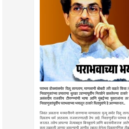
पराभव डोळ्यांसमोर दिसू लागताच, माणसाची बोबडी तरी वळते किंवा तो 
निवडणुकांच्या प्रचाराचा धुरळा उडण्यापूर्वीच निराशेने ग्रासलेल्या ठाकरे 
असंसदीय राजकीय टीपण्ण्यांची भाषा आणि मुंबईच्या युवराजांना तर ‘
निवडणुकांपूर्वीच पराभवाच्या भयातून ठाकरे पितापुत्रांचे हे अरण्यरुदन...
जिवंत असताना मनमानीपणे वागणार्‍या माणसाला मृत्यू समोर दिसू लागला
दिसताच धर्म आठवला. राजकारणातही तेच आहे. निवडणुकीत पराभव होणार 
करतात. तसेच आपल्या जेत्याबद्दल बिनबुडाचे आणि बदनामीकारक आर
सत्ता उखडली जाणार असल्याची जाणीव उबाठा सेनेला दिवसागणिक तीव्रतेने