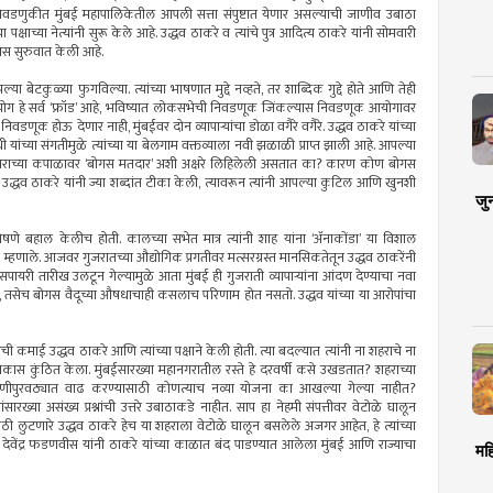
डणुकीत मुंबई महापालिकेतील आपली सत्ता संपुष्टात येणार असल्याची जाणीव उबाठा
च्या नेत्यांनी सुरू केले आहे. उद्धव ठाकरे व त्यांचे पुत्र आदित्य ठाकरे यांनी सोमवारी
यास सुरुवात केली आहे.
ा बेटकुळ्या फुगविल्या. त्यांच्या भाषणात मुद्दे नव्हते, तर शाब्दिक गुद्दे होते आणि तेही
णूक आयोग हे सर्व ‘फ्रॉड’ आहे, भविष्यात लोकसभेची निवडणूक जिंकल्यास निवडणूक आयोगावर
ूक होऊ देणार नाही, मुंबईवर दोन व्यापार्‍यांचा डोळा वगैरे वगैरे. उद्धव ठाकरे यांच्या
 गांधी यांच्या संगतीमुळे त्यांच्या या बेलगाम वक्तव्याला नवी झळाळी प्राप्त झाली आहे. आपल्या
मतदाराच्या कपाळावर ‘बोगस मतदार’ अशी अक्षरे लिहिलेली असतात का? कारण कोण बोगस
र उद्धव ठाकरे यांनी ज्या शब्दांत टीका केली, त्यावरून त्यांनी आपल्या कुटिल आणि खुनशी
जु
विशेषणे बहाल केलीच होती. कालच्या सभेत मात्र त्यांनी शाह यांना ‘अ‍ॅनाकोंडा’ या विशाल
म्हणाले. आजवर गुजरातच्या औद्योगिक प्रगतीवर मत्सरग्रस्त मानसिकतेतून उद्धव ठाकरेंनी
पायरी तारीख उलटून गेल्यामुळे आता मुंबई ही गुजराती व्यापार्‍यांना आंदण देण्याचा नवा
कते, तसेच बोगस वैदूच्या औषधाचाही कसलाच परिणाम होत नसतो. उद्धव यांच्या या आरोपांचा
ी कमाई उद्धव ठाकरे आणि त्यांच्या पक्षाने केली होती. त्या बदल्यात त्यांनी ना शहराचे ना
विकास कुंठित केला. मुंबईसारख्या महानगरातील रस्ते हे दरवर्षी कसे उखडतात? शहराच्या
 पाणीपुरवठ्यात वाढ करण्यासाठी कोणत्याच नव्या योजना का आखल्या गेल्या नाहीत?
्या असंख्य प्रश्नांची उत्तरे उबाठाकडे नाहीत. साप हा नेहमी संपत्तीवर वेटोळे घालून
लुटणारे उद्धव ठाकरे हेच या शहराला वेटोळे घालून बसलेले अजगर आहेत, हे त्यांच्या
 देवेंद्र फडणवीस यांनी ठाकरे यांच्या काळात बंद पाडण्यात आलेला मुंबई आणि राज्याचा
मह