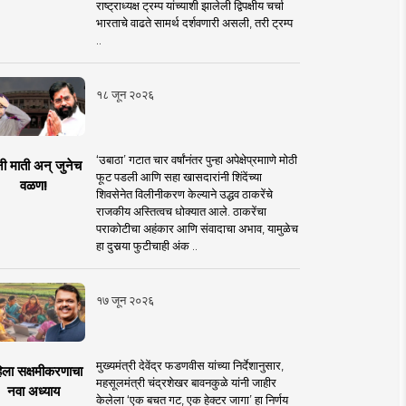
राष्ट्राध्यक्ष ट्रम्प यांच्याशी झालेली द्विपक्षीय चर्चा
भारताचे वाढते सामर्थ दर्शवणारी असली, तरी ट्रम्प
..
१८ जून २०२६
‘उबाठा’ गटात चार वर्षांनंतर पुन्हा अपेक्षेप्रमााणे मोठी
नी माती अन् जुनेच
फूट पडली आणि सहा खासदारांनी शिंदेंच्या
वळण!
शिवसेनेत विलीनीकरण केल्याने उद्धव ठाकरेंचे
राजकीय अस्तित्वच धोक्यात आले. ठाकरेंचा
पराकोटीचा अहंकार आणि संवादाचा अभाव, यामुळेच
हा दुसर्‍या फुटीचाही अंक ..
१७ जून २०२६
मुख्यमंत्री देवेंद्र फडणवीस यांच्या निर्देशानुसार,
िला सक्षमीकरणाचा
महसूलमंत्री चंद्रशेखर बावनकुळे यांनी जाहीर
नवा अध्याय
केलेला ‘एक बचत गट, एक हेक्टर जागा’ हा निर्णय