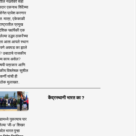
तील नऊपैकी सहा
दार एकनाथ शिंदेंच्या
सेनेत प्रवेश करणार
त. मात्र, एकेकाळी
ाष्ट्रातील प्रमुख
देशिक पक्षांपैकी एक
ल्या उद्धव ठाकरेंच्या
षाला आता आपले स्थान
वणे अवघड का झाले
? उबाठाचे राजकीय
ष्य काय असेल?
िषयी पत्रकार आणि
कीय विश्लेषक सुशील
र्णी यांची ही
ठोक मुलाखत..
केंद्रस्थानी भारत का ?
ामध्ये नुकत्याच पार
ेल्या 'जी-७' शिखर
देत भारत पुन्हा