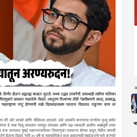
अ
सैरभैर होऊन अद्वातद्वा बरळत सुटतो. सध्या उद्धव ठाकरेंची अवस्थाही तशीच! पालिका
पितापुत्राने अवसान गाळलेले दिसते. त्यातूनच पित्याच्या तोंडी नेहमीप्रमाणे अभद्र, असबद्ध,
महाराष्ट्राचा पप्पू’ होण्याची स्वप्ने दिवसाढवळ्या पडताना दिसतात. एकूणच काय तर
 की सारे आदर्श आणि नीतिमत्ता आठवते. जसे अधर्माने वागणार्‍या कर्णाला मृत्यू समोर
भा
हे स्पष्ट दिसू लागताच पराभूत उमेदवार आणि पक्ष त्यासाठी आधीच पार्श्वभूमी तयार
ोप करू लागतात. मुंबई महानगरपालिका निवडणुका लवकरच होणार असून, तेथील आपली
 होताना दिसते. गेली ३० वर्षे या महापालिकेत सत्ता असतानाही मुंबईकरांचे भले करणारे