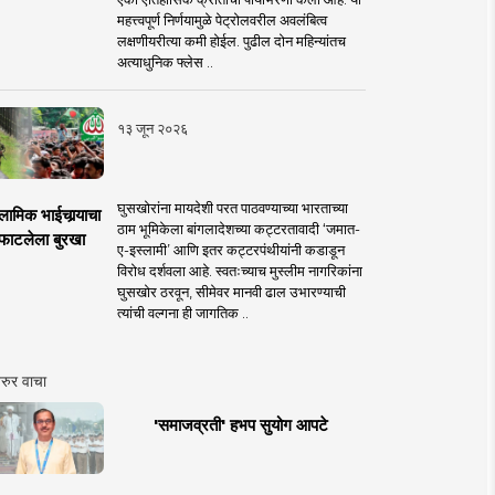
महत्त्वपूर्ण निर्णयामुळे पेट्रोलवरील अवलंबित्व
लक्षणीयरीत्या कमी होईल. पुढील दोन महिन्यांतच
अत्याधुनिक फ्लेस ..
१३ जून २०२६
घुसखोरांना मायदेशी परत पाठवण्याच्या भारताच्या
लामिक भाईचार्‍याचा
ठाम भूमिकेला बांगलादेशच्या कट्टरतावादी ‘जमात-
फाटलेला बुरखा
ए-इस्लामी’ आणि इतर कट्टरपंथीयांनी कडाडून
विरोध दर्शवला आहे. स्वतःच्याच मुस्लीम नागरिकांना
घुसखोर ठरवून, सीमेवर मानवी ढाल उभारण्याची
त्यांची वल्गना ही जागतिक ..
रुर वाचा
'समाजव्रती' हभप सुयोग आपटे