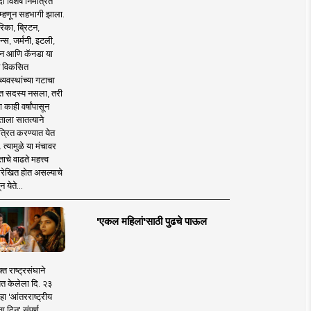
 विशेष निमंत्रित
 म्हणून सहभागी झाला.
िका, ब्रिटन,
न्स, जर्मनी, इटली,
न आणि कॅनडा या
 विकसित
व्यवस्थांच्या गटाचा
त सदस्य नसला, तरी
या काही वर्षांपासून
ताला सातत्याने
त्रित करण्यात येत
 त्यामुळे या मंचावर
ाचे वाढते महत्त्व
रेखित होत असल्याचे
न येते...
'एकल महिलां'साठी पुढचे पाऊल
क्त राष्ट्रसंघाने
ित केलेला दि. २३
हा 'आंतरराष्ट्रीय
ा दिन' संपूर्ण