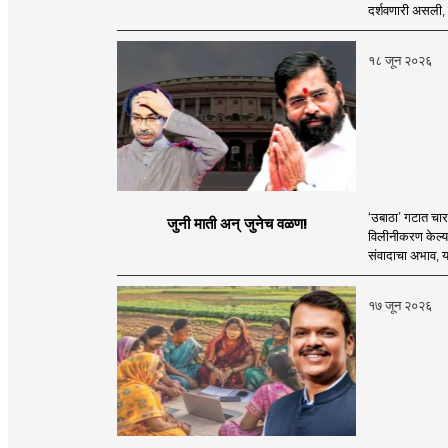
दर्शवणारी असली, त
१८ जून २०२६
‘उबाठा’ गटात चार व
जुनी माती अन् जुनेच वळण!
विलीनीकरण केल्या
संवादाचा अभाव, या
१७ जून २०२६