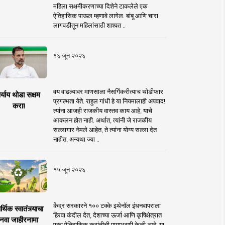
महिला सक्षमीकरणाच्या दिशेने टाकलेले एक
ऐतिहासिक पाऊल म्हणावे लागेल. बांबू आणि चारा
लागवडीतून महिलांसाठी शाश्वत ..
१६ जून २०२६
वय वाढल्यावर माणसाला नैसर्गिकरीत्याच थोडीफार
र्याय थोडा सक्षम
प्रगल्भता येते. राहुल गांधी हे या नियमालाही अपवाद!
करा!
त्यांना आजही राजकीय वास्तव काय आहे, याचे
आकलन होत नाही. अर्थात, त्यांनी जे राजकीय
सल्लागार नेमले आहेत, ते त्यांना योग्य सल्ला देत
नाहीत, अन्यथा ज्या ..
१५ जून २०२६
केंद्र सरकारने १०० टक्के इथेनॉल इंधनवापराला
्थिक स्वातंत्र्याचा
हिरवा कंदील देत, देशाच्या ऊर्जा आणि कृषिक्षेत्रात
नवा जाहीरनामा
एका ऐतिहासिक क्रांतीची पायाभरणी केली आहे. या