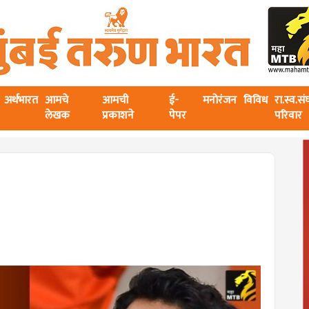
अर्थभारत
आमचे
आमची
ई-
मनोरंजन
विविध
रा.स्व.स
लेखक
प्रकाशने
पेपर
परिवार