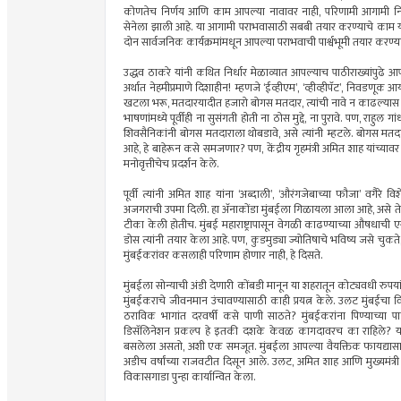
कोणतेच निर्णय आणि काम आपल्या नावावर नाही, परिणामी आगामी निव
सेनेला झाली आहे. या आगामी पराभवासाठी सबबी तयार करण्याचे काम या पक्षा
दोन सार्वजनिक कार्यक्रमांमधून आपल्या पराभवाची पार्श्वभूमी तयार करण्
उद्धव ठाकरे यांनी कथित निर्धार मेळाव्यात आपल्याच पाठीराख्यांपुढे आपल्य
अर्थात नेहमीप्रमाणे दिशाहीन! म्हणजे ‘ईव्हीएम’, ‘व्हीव्हीपॅट’, निवड
खटला भरू, मतदारयादीत हजारो बोगस मतदार, त्यांची नावे न काढल्यास निवडण
भाषणांमध्ये पूर्वीही ना सुसंगती होती ना ठोस मुद्दे, ना पुरावे. पण, राहुल
शिवसैनिकांनी बोगस मतदाराला थोबडावे, असे त्यांनी म्हटले. बोगस 
आहे, हे बाहेरून कसे समजणार? पण, केंद्रीय गृहमंत्री अमित शाह यांच्याव
मनोवृत्तीचेच प्रदर्शन केले.
पूर्वी त्यांनी अमित शाह यांना ‘अब्दाली’, ‘औरंगजेबाच्या फौजा’ वगैरे 
अजगराची उपमा दिली. हा अ‍ॅनाकोंडा मुंबईला गिळायला आला आहे, असे ते 
टीका केली होतीच. मुंबई महाराष्ट्रापासून वेगळी काढण्याच्या औषधाची एस
डोस त्यांनी तयार केला आहे. पण, कुडमुड्या ज्योतिषाचे भविष्य जसे चु
मुंबईकरांवर कसलाही परिणाम होणार नाही, हे दिसते.
मुंबईला सोन्याची अंडी देणारी कोंबडी मानून या शहरातून कोट्यवधी रुपयांच
मुंबईकराचे जीवनमान उंचावण्यासाठी काही प्रयत्न केले. उलट मुंबईचा 
ठराविक भागांत दरवर्षी कसे पाणी साठते? मुंबईकरांना पिण्याच्या
डिसॅलिनेशन प्रकल्प हे इतकी दशके केवळ कागदावरच का राहिले? यांसारख
बसलेला असतो, अशी एक समजूत. मुंबईला आपल्या वैयक्तिक फायद्यासाठी 
अडीच वर्षांच्या राजवटीत दिसून आले. उलट, अमित शाह आणि मुख्यमंत्री
विकासगाडा पुन्हा कार्यान्वित केला.