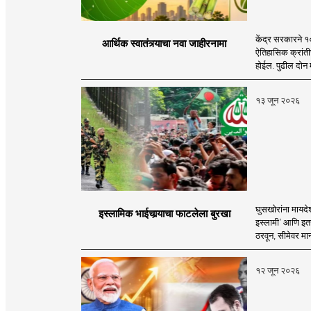
केंद्र सरकारने १
आर्थिक स्वातंत्र्याचा नवा जाहीरनामा
ऐतिहासिक क्रांतीच
होईल. पुढील दोन म
१३ जून २०२६
घुसखोरांना मायदे
इस्लामिक भाईचार्‍याचा फाटलेला बुरखा
इस्लामी’ आणि इतर
ठरवून, सीमेवर मान
१२ जून २०२६