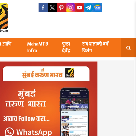
ंघ आणि
MahaMTB
पुन्हा
संघ शताब्दी वर्ष
Infra
देवेंद्र
विशेष