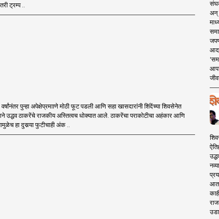
संघक
री ट्रम्प ..
अन् 
माध्
समा
जपण
आदर्
'सम
आपट
जीवन
र्षांनंतर पुन्हा अपेक्षेप्रमााणे मोठी फूट पडली आणि सहा खासदारांनी शिंदेंच्या शिवसेनेत
ने उद्धव ठाकरेंचे राजकीय अस्तित्वच धोक्यात आले. ठाकरेंचा पराकोटीचा अहंकार आणि
मुळेच हा दुसर्‍या फुटीचाही अंक ..
शिव
ऐति
उद्ध
नव्य
प्रय
आता 
काही
राज
उडा