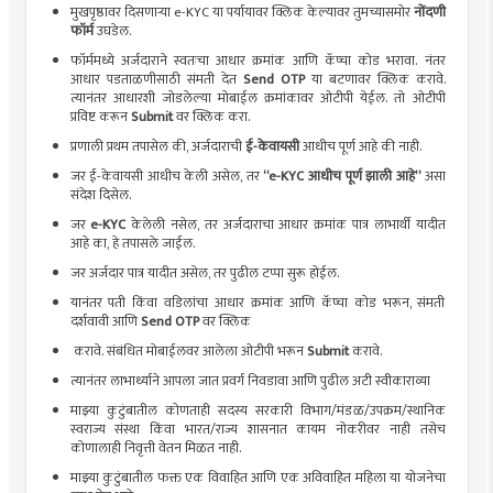
मुखपृष्ठावर दिसणाऱ्या e-KYC या पर्यायावर क्लिक केल्यावर तुमच्यासमोर
नोंदणी
फॉर्म
उघडेल.
फॉर्ममध्ये अर्जदाराने स्वतःचा आधार क्रमांक आणि कॅप्चा कोड भरावा. नंतर
आधार पडताळणीसाठी संमती देत
Send OTP
या बटणावर क्लिक करावे.
त्यानंतर आधारशी जोडलेल्या मोबाईल क्रमांकावर ओटीपी येईल. तो ओटीपी
प्रविष्ट करून
Submit
वर क्लिक करा.
प्रणाली प्रथम तपासेल की, अर्जदाराची
ई-केवायसी
आधीच पूर्ण आहे की नाही.
जर ई-केवायसी आधीच केली असेल, तर
“e-KYC आधीच पूर्ण झाली आहे”
असा
संदेश दिसेल.
जर
e-KYC
केलेली नसेल, तर अर्जदाराचा आधार क्रमांक पात्र लाभार्थी यादीत
आहे का, हे तपासले जाईल.
जर अर्जदार पात्र यादीत असेल, तर पुढील टप्पा सुरू होईल.
यानंतर पती किंवा वडिलांचा आधार क्रमांक आणि कॅप्चा कोड भरून, संमती
दर्शवावी आणि
Send OTP
वर क्लिक
करावे. संबंधित मोबाईलवर आलेला ओटीपी भरून
Submit
करावे.
त्यानंतर लाभार्थ्याने आपला जात प्रवर्ग निवडावा आणि पुढील अटी स्वीकाराव्या
माझ्या कुटुंबातील कोणताही सदस्य सरकारी विभाग/मंडळ/उपक्रम/स्थानिक
स्वराज्य संस्था किंवा भारत/राज्य शासनात कायम नोकरीवर नाही तसेच
कोणालाही निवृत्ती वेतन मिळत नाही.
माझ्या कुटुंबातील फक्त एक विवाहित आणि एक अविवाहित महिला या योजनेचा