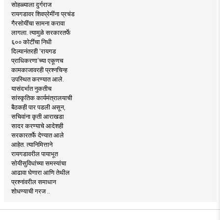
सोहळ्याला दुर्गराज
रायगडावर शिवप्रेमींना प्रचंड
गैरसोयींचा सामना करावा
लागला. त्यामुळे सरकारतर्फे
६०० कोटींचा निधी
दिल्यानंतरही ‘रायगड
प्राधिकरणा’च्या एकूणच
कामकाजावरही प्रश्नचिन्ह
उपस्थित करण्यात आले.
यासंदर्भात नुकतीच
सांस्कृतिक कार्यमंत्रालयाची
बैठकही पार पडली असून,
सचिवांना कृती आराखडा
सादर करण्याचे आदेशही
सरकारतर्फे देण्यात आले
आहेत. त्यानिमित्ताने
रायगडावरील पायाभूत
सोयीसुविधांच्या समस्यांचा
आढावा घेणारा आणि तेथील
प्रश्नांवरील समाधान
शोधण्याची गरज ..