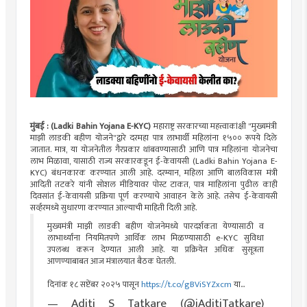
मुंबई : (Ladki Bahin Yojana E-KYC)
महाराष्ट्र सरकारच्या महत्त्वाकांक्षी "मुख्यमंत्री
माझी लाडकी बहीण योजने"द्वारे दरमहा पात्र लाभार्थी महिलांना १५०० रूपये दिले
जातात. मात्र, या योजनेतील गैरप्रकार थांबवण्यासाठी आणि पात्र महिलांना योजनेचा
लाभ मिळावा, यासाठी राज्य सरकारकडून ई-केवायसी (Ladki Bahin Yojana E-
KYC) बंधनकारक करण्यात आली आहे. दरम्यान, महिला आणि बालविकास मंत्री
आदिती तटकरे यांनी सोशल मीडियावर पोस्ट टाकत, पात्र माहिलांना पुढील काही
दिवसांत ई-केवायसी प्रक्रिया पूर्ण करण्याचे आवाहन केले आहे. तसेच ई-केवायसी
सर्व्हरमध्ये सुधारणा करण्यात आल्याची माहिती दिली आहे.
मुख्यमंत्री माझी लाडकी बहीण योजनेमध्ये पारदर्शकता येण्यासाठी व
लाभार्थ्यांना नियमितपणे आर्थिक लाभ मिळण्यासाठी e-KYC सुविधा
उपलब्ध करून देण्यात आली आहे. या प्रक्रियेत अधिक सुसूत्रता
आणण्याबाबत आज मंत्रालयात बैठक घेतली.
दिनांक १८ सप्टेंबर २०२५ पासून
https://t.co/gBViSYZxcm
या…
— Aditi S Tatkare (@iAditiTatkare)