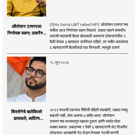
(Shiv Sena UBT rebel MP) 'ऑपरेशन टायगर'च्या
ऑपरेशन टायगरला
चर्चेला आज निर्णायक वळण मिळाले. उबाठा पक्षाने संसदीय
निर्णायक वळण; ठाकरेंच्या
दलाची महत्त्वाची बैठक बोलावली असताना लोकसभेतील ९
बैठकीला ६ खासदार
पैकी केवळ ३ खासदार उपस्थित राहिले, तर चर्चेत असलेल्या
गैरहजर, थेट शिंदे सेनेत
६ खासदारांनी बैठकीकडे पाठ फिरवली. त्यामुळे ठाकरे ..
विलीन होण्याचा प्रस्ताव?
१८ जून २०२६
२०२२ सालची एकनाथ शिंदेंची पहिली बंडखोरी, उबाठा पचवू
शिवसेनेचे बालेकिल्ले
शकली नाही, तोच अवघ्या ४ वर्षांत आता 'ऑपरेशन
ढासळले; आदित्य
टायगर'च्या माध्यमातून पक्षाला दुसरा आणि सर्वात मोठा
ठाकरेंच्या नेतृत्वावरच
धक्का बसला. उबाठाच्या ९ पैकी ६ खासदारांनी थेट दिल्लीत
प्रश्नचिन्ह? ठाकरे ब्रँड
लोकसभा अध्यक्षांची भेट घेऊन वेगळ्या गटाची मागणी ..