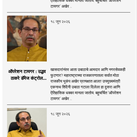
ऐतिहासिक धक्का मानला जातोय. बहुचर्चित ‘ऑपरेशन
वाटेवर?
टायगर’ अखेर ..
१८ जून २०२६
खासदारांनंतर आता उबाठाचे आमदार आणि नगरसेवकही
ऑपरेशन टायगर : उद्धव
फुटणार? महाराष्ट्राच्या राजकारणातला सर्वात मोठा
ठाकरे डॅमेज कंट्रोल
राजकीय भूकंप अखेर प्रत्यक्षात आला! उपमुख्यमंत्री
करण्यात सपशेल अपयशी!
एकनाथ शिंदेंनी उबाठा गटाला दिलेला हा दुसरा आणि
सहा खासदारांनंतर
ऐतिहासिक धक्का मानला जातोय. बहुचर्चित ‘ऑपरेशन
आमदारांसह नगरसेवकही
टायगर’ अखेर ..
शिंदेंकडे जाण्याच्या चर्चा
सुरू
१८ जून २०२६