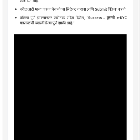
लाभ घेत आहे.
वरील अटी मान्य करून चेकबॉक्स सिलेक्ट करावा आणि
Submit
क्लिक करावे.
प्रक्रिया पूर्ण झाल्यानंतर स्क्रीनवर संदेश दिसेल,
“Success – तुमची e-KYC
पडताळणी यशस्वीरित्या पूर्ण झाली आहे.”