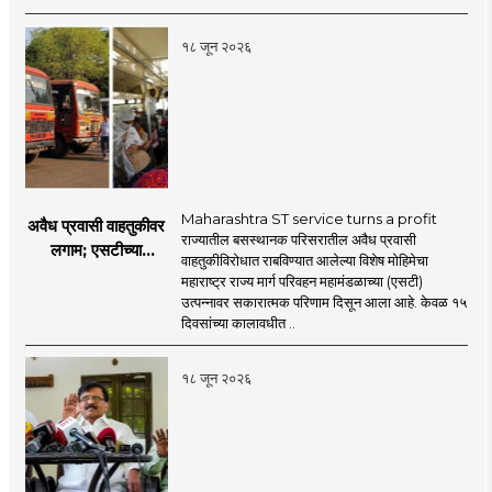
नेमका कुठे चुकला?
१८ जून २०२६
Maharashtra ST service turns a profit
अवैध प्रवासी वाहतुकीवर
राज्यातील बसस्थानक परिसरातील अवैध प्रवासी
लगाम; एसटीच्या
वाहतुकीविरोधात राबविण्यात आलेल्या विशेष मोहिमेचा
उत्पन्नात १५ दिवसांत
महाराष्ट्र राज्य मार्ग परिवहन महामंडळाच्या (एसटी)
४३.८३ कोटींची वाढ!
उत्पन्नावर सकारात्मक परिणाम दिसून आला आहे. केवळ १५
दिवसांच्या कालावधीत ..
१८ जून २०२६