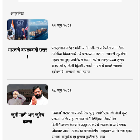
अग्रलेख
१९ जून २०२६
पंतप्रधान नरेंद्र मोदी यांनी 'जी- ७ परिषदेत जागतिक
भारताचे वास्तववादी उत्तर
आर्थिक विकासाचे नवे प्रारूप मांडताना, सागरी सुरक्षेचा
!
महत्त्वाचा मुद्दा उपस्थित केला. तसेच राष्ट्राध्यक्ष ट्रम्प
यांच्याशी झालेली द्विपक्षीय चर्चा भारताचे वाढते सामर्थ
दर्शवणारी असली, तरी ट्रम्प ..
१८ जून २०२६
‘उबाठा’ गटात चार वर्षांनंतर पुन्हा अपेक्षेप्रमााणे मोठी फूट
जुनी माती अन् जुनेच
पडली आणि सहा खासदारांनी शिंदेंच्या शिवसेनेत
वळण!
विलीनीकरण केल्याने उद्धव ठाकरेंचे राजकीय अस्तित्वच
धोक्यात आले. ठाकरेंचा पराकोटीचा अहंकार आणि संवादाचा
अभाव, यामुळेच हा दुसर्‍या फुटीचाही अंक ..