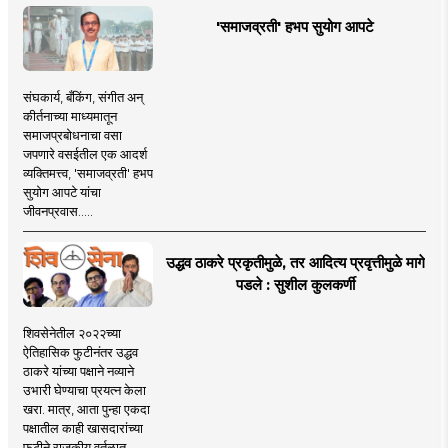
'समाजव्रती' हभप सुयोग आपटे
संघकार्य, बँकिंग, संगीत अन्
कीर्तनाच्या माध्यमातून
समाजप्रबोधनाचा वसा
जपणारे वसईतील एक आदर्श
व्यक्तिमत्त्व, 'समाजव्रती' हभप
सुयोग आपटे यांचा
जीवनप्रवास.....
उद्धव ठाकरे प्रकृतीमुळे, तर आदित्य प्रवृत्तीमुळे मागे
पडले : सुशील कुलकर्णी
शिवसेनेतील २०२२च्या
ऐतिहासिक फुटीनंतर उद्धव
ठाकरे यांच्या पक्षाने नव्याने
उभारी घेण्याचा प्रयत्न केला
खरा. मात्र, आता पुन्हा एकदा
पक्षातील काही खासदारांच्या
फुटीने राजकीय वर्तुळात