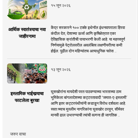
१५ जून २०२६
केंद्र सरकारने १०० टक्के इथेनॉल इंधनवापराला हिरवा
आर्थिक स्वातंत्र्याचा नवा
कंदील देत, देशाच्या ऊर्जा आणि कृषिक्षेत्रात एका
जाहीरनामा
ऐतिहासिक क्रांतीची पायाभरणी केली आहे. या महत्त्वपूर्ण
निर्णयामुळे पेट्रोलवरील अवलंबित्व लक्षणीयरीत्या कमी
होईल. पुढील दोन महिन्यांतच अत्याधुनिक फ्लेस ..
१३ जून २०२६
घुसखोरांना मायदेशी परत पाठवण्याच्या भारताच्या ठाम
इस्लामिक भाईचार्‍याचा
भूमिकेला बांगलादेशच्या कट्टरतावादी ‘जमात-ए-इस्लामी’
फाटलेला बुरखा
आणि इतर कट्टरपंथीयांनी कडाडून विरोध दर्शवला आहे.
स्वतःच्याच मुस्लीम नागरिकांना घुसखोर ठरवून, सीमेवर
मानवी ढाल उभारण्याची त्यांची वल्गना ही जागतिक ..
जरुर वाचा