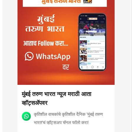
मुंबई तरुण भारत न्यूज मराठी आता
व्हॉट्सॲपवर
कृतिशील वाचकांचे कृतिशील दैनिक 'मुंबई तरुण
भारत'चं व्हॉट्सअप चॅनल फॉलो करा!