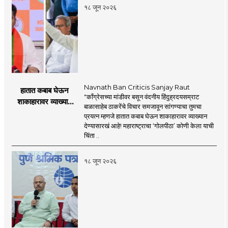
१८ जून २०२६
Navnath Ban Criticis Sanjay Raut
हातात कबाब घेऊन
"काँग्रेसच्या मांडीवर बसून वंदनीय हिंदुह्रदयसम्राट
शाकाहारावर व्याख्यान
बाळासाहेब ठाकरेंचे विचार समजावून सांगण्याचा तुमचा
देण्यासारखा राऊत यांचा
प्रयत्न म्हणजे हातात कबाब घेऊन शाकाहारावर व्याख्यान
प्रयत्न - नवनाथ बन
देण्यासारखं आहे! महाराष्ट्राचा ‘गोलपीठा’ कोणी केला याची
चिंता ..
१८ जून २०२६