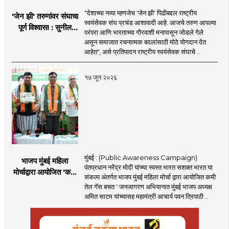
"देशाच्या नव्या म्हणजेच 'जेन झी' पिढीबद्दल राष्ट्रीय
'जेन झी' तरुणांवर संघाचा
स्वयंसेवक संघ प्रचंड आशावादी आहे. आजचे तरुण आपल्या
पूर्ण विश्वास! : सुनील
परंपरा आणि भारताच्या गौरवाशी मनापासून जोडले गेले
आंबेकर
असून समाजात रचनात्मक बदलांसाठी मोठे योगदान देत
आहेत", असे प्रतिपादन राष्ट्रीय स्वयंसेवक संघाचे ..
१७ जून २०२६
मुंबई : (Public Awareness Campaign)
भाजप मुंबई महिला
पंतप्रधान नरेंद्र मोदी यांच्या स्वस्त भारत सशक्त भारत या
मोर्चाद्वारा आयोजित 'कमी
संकल्प अंतर्गत भाजप मुंबई महिला मोर्चा द्वारा आयोजित कमी
तेल गॅस बचत ' उपक्रम
तेल गॅस बचत ' जनजागरण अभियानात मुंबई भाजप अध्यक्ष
अमित साटम यांच्यासह महामंत्री आचार्य पवन त्रिपाठी ..