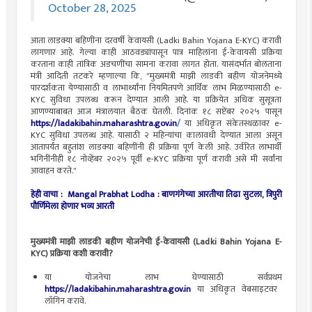
October 28, 2025
आता लाडक्या बहि‍णींना दरवर्षी केवायसी (Ladki Bahin Yojana E-KYC) करावी
लागणार आहे. गेल्या काही आठवड्यांपासून पात्र माहिलांना ई-केवायसी प्रक्रिया
करताना काही तांत्रिक अडचणींचा सामना करावा लागत होता. यासंदर्भात बोलताना
मंत्री आदिती तटकरे म्हणाल्या कि, "मुख्यमंत्री माझी लाडकी बहीण योजनेमध्ये
पारदर्शकता येण्यासाठी व लाभार्थ्यांना नियमितपणे आर्थिक लाभ मिळण्यासाठी e-
KYC सुविधा उपलब्ध करून देण्यात आली आहे. या प्रक्रियेत अधिक सुसूत्रता
आणण्याबाबत आज मंत्रालयात बैठक घेतली. दिनांक १८ सप्टेंबर २०२५ पासून
https://ladakibahin.maharashtra.gov.in
/
या अधिकृत संकेतस्थळावर e-
KYC सुविधा उपलब्ध आहे. यासाठी २ महिन्यांचा कालावधी देण्यात आला असून
आतापर्यंत बहुतांश लाडक्या बहिणींनी ही प्रक्रिया पूर्ण केली आहे. उर्वरित लाभार्थी
भगिनींनीही १८ नोव्हेंबर २०२५ पूर्वी e-KYC प्रक्रिया पूर्ण करावी असे मी सर्वांना
आवाहन करते."
हेही वाचा : Mangal Prabhat Lodha : बाणगंगेच्या आरतीचा तिढा सुटला, त्रिपुरी
पौर्णिमेला होणार भव्य आरती
मुख्यमंत्री माझी लाडकी बहीण योजनेची ई-केवायसी (Ladki Bahin Yojana E-
KYC) प्रक्रिया कशी करावी?
या योजनेचा लाभ घेण्यासाठी सर्वप्रथम
https://ladakibahin.maharashtra.gov.in
या अधिकृत वेबसाइटवर
लॉगिन करावे.