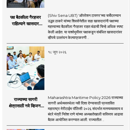
(Shiv Sena UBT) 'ऑपरेशन टायगर'च्या चर्चेदरम्यान
पक्ष बैठकीला गैरहजर
उद्धव ठाकरे यांच्या शिवसेनेतील सहा खासदारांनी पक्षाच्या
राहिल्याने खासदार
महत्त्वाच्या बैठकीला गैरहजर राहत बंडाची चिन्हे अधिक स्पष्ट
अपात्र ठरू शकतात का?
केली आहेत. या पार्श्वभूमीवर पक्षाकडून संबंधित खासदारांवर
व्हीप आणि कायदा नेमकं
व्हीपचे उल्लंघन केल्याप्रकरणी ..
काय सांगतो?
१८ जून २०२६
Maharashtra Maritime Policy 2026 राज्याच्या
राज्याच्या सागरी
सागरी अर्थव्यवस्थेला नवी दिशा देण्यासाठी प्रस्तावित
क्षेत्रासाठी नवे व्हिजन;
महाराष्ट्र मेरीटाईम पॉलिसी २०२६ संदर्भात मत्स्यव्यवसाय व
'महाराष्ट्र मेरीटाईम
बंदरे मंत्री नितेश राणे यांच्या अध्यक्षतेखाली सविस्तर आढावा
पॉलिसी २०२६'चा
बैठक आयोजित करण्यात आली. राज्यातील ..
प्रस्ताव