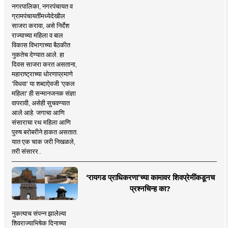
नगरपालिका, नगरपंचायत व
ग्रामपंचायतींमध्येदेखील
साजरा करावा, असे निर्देश
राज्याच्या महिला व बाल
विकास विभागाच्या बैठकीत
नुकतेच देण्यात आले. हा
दिवस साजरा करत असताना,
महाराष्ट्राच्या धोरणाप्रमाणे
'विधवा' या शब्दाऐवजी 'एकल
महिला' ही सन्मानजनक संज्ञा
वापरावी, असेही सुचवण्यात
आले आहे. जगाचा आणि
संसाराचा रथ महिला आणि
पुरुष बरोबरीने हाकत असतात.
यात एक चाक जरी निखळले,
तरी संसारर..
‘रायगड प्राधिकरणा’च्या कामावर शिवप्रेमींकडूनच
प्रश्नचिन्ह का?
नुकत्याच संपन्न झालेल्या
शिवराज्याभिषेक दिनाच्या