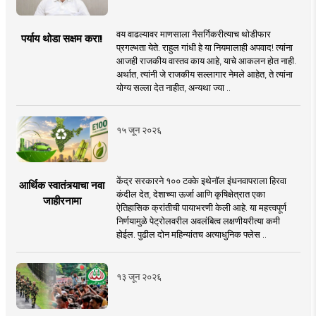
वय वाढल्यावर माणसाला नैसर्गिकरीत्याच थोडीफार
पर्याय थोडा सक्षम करा!
प्रगल्भता येते. राहुल गांधी हे या नियमालाही अपवाद! त्यांना
आजही राजकीय वास्तव काय आहे, याचे आकलन होत नाही.
अर्थात, त्यांनी जे राजकीय सल्लागार नेमले आहेत, ते त्यांना
योग्य सल्ला देत नाहीत, अन्यथा ज्या ..
१५ जून २०२६
केंद्र सरकारने १०० टक्के इथेनॉल इंधनवापराला हिरवा
आर्थिक स्वातंत्र्याचा नवा
कंदील देत, देशाच्या ऊर्जा आणि कृषिक्षेत्रात एका
जाहीरनामा
ऐतिहासिक क्रांतीची पायाभरणी केली आहे. या महत्त्वपूर्ण
निर्णयामुळे पेट्रोलवरील अवलंबित्व लक्षणीयरीत्या कमी
होईल. पुढील दोन महिन्यांतच अत्याधुनिक फ्लेस ..
१३ जून २०२६