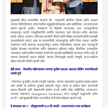
मुख्यमंत्री देवेंद्र फडणवीस म्हणाले कि, "मालवणी बोलीचा गोडवा आणि ठसका
जगभर पोहोचविणारा, कोकणातील बहुमुखी प्रतिभावंत अशा साहित्यिक, नाटककाराला
आपण मुकलो आहोत. 'वस्त्रहरण' या विक्रमी नाटकासह, इतर नाट्यकृतींच्या
माध्यमातून मराठी रंगभूमीसाठीचे स्वर्गीय गवाणकर यांचे योगदान सदैव स्मरणात
ठेवले जाईल. दरम्यान, अभिजात मराठीचे सौंदर्य आणि सौष्ठव मालवणी बोली आणखी
ठसठशीतपणे मांडते. अशा या मालवणीची नादमाधुर्यता आणि तिचा ठसका स्वर्गीय
गवाणकर यांनी आपल्या नाट्यकृतींतून जगभर पोहोचविला. त्यांच्या इतर नाट्यकृती
देखील वेगळ्या धाटणीच्या आणि आशयघन राहिल्या आहेत. पौराणिक ढाच्यातील
'वस्त्रहरण' वर्तमानातील चपखल संदर्भ घेत आजही महाविक्रमी वाटचाल करीत आहे, ही
त्यांच्या लेखनाची ताकद राहिली. त्यांच्या निधनामुळे मराठी रंगभूमी, कला-साहित्य
क्षेत्रात पोकळी निर्माण झाली आहे."
हेही वाचा : दिल्लीत पहिल्यांदाच पडणार कृत्रिम पाऊस! क्लाउड सीडिंग चाचणीसाठी
तयारी पूर्ण
"गवाणकर कुटुंबीय, मराठी रंगभूमी चळवळ, त्यांच्या चाहत्यांवर दुःखाचा आघात झाला
आहे. आम्ही या सर्वांच्या दुःखात सहभागी असून, त्यांना हा आघात सहन करण्याची
क्षमता मिळावी अशी ईश्वरचरणी प्रार्थना करतो आणि ज्येष्ठ साहित्यिक, नाटककार
गंगाराम गवाणकर (Gangaram Gavankar) यांना भावपूर्ण श्रद्धांजली अर्पण
करतो", असे मुख्यमंत्री देवेंद्र फडणवीस यांनी शोकसंदेशात म्हटले आहे.
हे वाचलात का ? :
लोहपुरुषाची १५०वी जयंती : एकतानगरात भव्य कार्यक्रम!