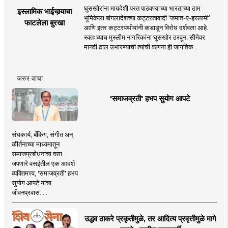
घुसखोरांना मायदेशी परत पाठवण्याच्या भारताच्या ठाम
इस्लामिक भाईचार्‍याचा
भूमिकेला बांगलादेशच्या कट्टरतावादी ‘जमात-ए-इस्लामी’
फाटलेला बुरखा
आणि इतर कट्टरपंथीयांनी कडाडून विरोध दर्शवला आहे.
स्वतःच्याच मुस्लीम नागरिकांना घुसखोर ठरवून, सीमेवर
मानवी ढाल उभारण्याची त्यांची वल्गना ही जागतिक ..
जरुर वाचा
'समाजव्रती' हभप सुयोग आपटे
संघकार्य, बँकिंग, संगीत अन्
कीर्तनाच्या माध्यमातून
समाजप्रबोधनाचा वसा
जपणारे वसईतील एक आदर्श
व्यक्तिमत्त्व, 'समाजव्रती' हभप
सुयोग आपटे यांचा
जीवनप्रवास.....
उद्धव ठाकरे प्रकृतीमुळे, तर आदित्य प्रवृत्तीमुळे मागे