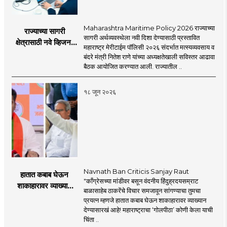
Maharashtra Maritime Policy 2026 राज्याच्या
राज्याच्या सागरी
सागरी अर्थव्यवस्थेला नवी दिशा देण्यासाठी प्रस्तावित
क्षेत्रासाठी नवे व्हिजन;
महाराष्ट्र मेरीटाईम पॉलिसी २०२६ संदर्भात मत्स्यव्यवसाय व
'महाराष्ट्र मेरीटाईम
बंदरे मंत्री नितेश राणे यांच्या अध्यक्षतेखाली सविस्तर आढावा
पॉलिसी २०२६'चा
बैठक आयोजित करण्यात आली. राज्यातील ..
प्रस्ताव
१८ जून २०२६
Navnath Ban Criticis Sanjay Raut
हातात कबाब घेऊन
"काँग्रेसच्या मांडीवर बसून वंदनीय हिंदुह्रदयसम्राट
शाकाहारावर व्याख्यान
बाळासाहेब ठाकरेंचे विचार समजावून सांगण्याचा तुमचा
देण्यासारखा राऊत यांचा
प्रयत्न म्हणजे हातात कबाब घेऊन शाकाहारावर व्याख्यान
प्रयत्न - नवनाथ बन
देण्यासारखं आहे! महाराष्ट्राचा ‘गोलपीठा’ कोणी केला याची
चिंता ..