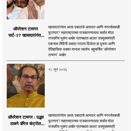
'smart' era, information is available in
nation and the national interest...
through social media and advanced avatar
abundance in the Internet-enabled
content. We are coming before you. Role in
information explosion. However, there is a
the new era, 'smart' journalism with a view,
need for complementary knowledge to
खासदारांनंतर आता उबाठाचे आमदार आणि नगरसेवकही
ऑपरेशन टायगर
'smart' multimedia for the new era, and
determine a modern role and approach
फुटणार? महाराष्ट्राच्या राजकारणातला सर्वात मोठा
पार्ट-२? खासदारांनंतर
journalism for a 'smart' Maharashtra will
राजकीय भूकंप अखेर प्रत्यक्षात आला! उपमुख्यमंत्री
that is compatible with culture,
आता आमदार आणि
एकनाथ शिंदेंनी उबाठा गटाला दिलेला हा दुसरा आणि
be the side of the game.
motionlessness and tradition.
नगरसेवकही शिंदेंच्या
ऐतिहासिक धक्का मानला जातोय. बहुचर्चित ‘ऑपरेशन
वाटेवर?
टायगर’ अखेर ..
१८ जून २०२६
खासदारांनंतर आता उबाठाचे आमदार आणि नगरसेवकही
ऑपरेशन टायगर : उद्धव
फुटणार? महाराष्ट्राच्या राजकारणातला सर्वात मोठा
ठाकरे डॅमेज कंट्रोल
राजकीय भूकंप अखेर प्रत्यक्षात आला! उपमुख्यमंत्री
करण्यात सपशेल अपयशी!