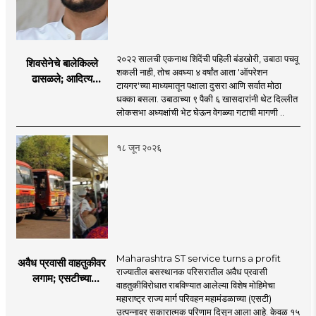
२०२२ सालची एकनाथ शिंदेंची पहिली बंडखोरी, उबाठा पचवू
शिवसेनेचे बालेकिल्ले
शकली नाही, तोच अवघ्या ४ वर्षांत आता 'ऑपरेशन
ढासळले; आदित्य
टायगर'च्या माध्यमातून पक्षाला दुसरा आणि सर्वात मोठा
ठाकरेंच्या नेतृत्वावरच
धक्का बसला. उबाठाच्या ९ पैकी ६ खासदारांनी थेट दिल्लीत
प्रश्नचिन्ह? ठाकरे ब्रँड
लोकसभा अध्यक्षांची भेट घेऊन वेगळ्या गटाची मागणी ..
नेमका कुठे चुकला?
१८ जून २०२६
Maharashtra ST service turns a profit
अवैध प्रवासी वाहतुकीवर
राज्यातील बसस्थानक परिसरातील अवैध प्रवासी
लगाम; एसटीच्या
वाहतुकीविरोधात राबविण्यात आलेल्या विशेष मोहिमेचा
उत्पन्नात १५ दिवसांत
महाराष्ट्र राज्य मार्ग परिवहन महामंडळाच्या (एसटी)
४३.८३ कोटींची वाढ!
उत्पन्नावर सकारात्मक परिणाम दिसून आला आहे. केवळ १५