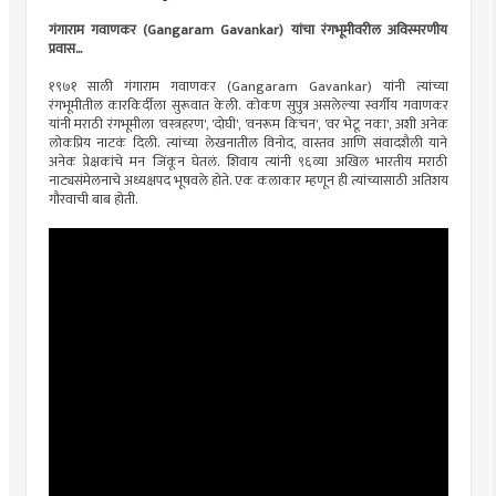
गंगाराम गवाणकर (Gangaram Gavankar) यांचा रंगभूमीवरील अविस्मरणीय
प्रवास...
१९७१ साली गंगाराम गवाणकर (Gangaram Gavankar) यांनी त्यांच्या
रंगभूमीतील कारकि‍र्दीला सुरूवात केली. कोकण सुपुत्र असलेल्या स्वर्गीय गवाणकर
यांनी मराठी रंगभूमीला 'वस्त्रहरण', 'दोघी', 'वनरूम किचन', 'वर भेटू नका', अशी अनेक
लोकप्रिय नाटकं दिली. त्यांच्या लेखनातील विनोद, वास्तव आणि संवादशैली याने
अनेक प्रेक्षकांचे मन जिंकून घेतलं. शिवाय त्यांनी ९६व्या अखिल भारतीय मराठी
नाट्यसंमेलनाचे अध्यक्षपद भूषवले होते. एक कलाकार म्हणून ही त्यांच्यासाठी अतिशय
गौरवाची बाब होती.