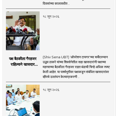
दिवसांच्या कालावधीत ..
१८ जून २०२६
(Shiv Sena UBT) 'ऑपरेशन टायगर'च्या चर्चेदरम्यान
पक्ष बैठकीला गैरहजर
उद्धव ठाकरे यांच्या शिवसेनेतील सहा खासदारांनी पक्षाच्या
राहिल्याने खासदार
महत्त्वाच्या बैठकीला गैरहजर राहत बंडाची चिन्हे अधिक स्पष्ट
अपात्र ठरू शकतात का?
केली आहेत. या पार्श्वभूमीवर पक्षाकडून संबंधित खासदारांवर
व्हीप आणि कायदा नेमकं
व्हीपचे उल्लंघन केल्याप्रकरणी ..
काय सांगतो?
१८ जून २०२६