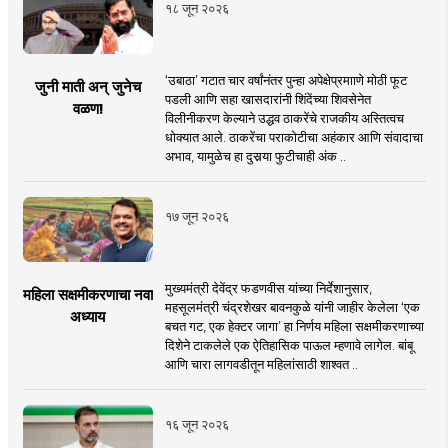
१८ जून २०२६
‘उबाठा’ गटात चार वर्षांनंतर पुन्हा अपेक्षेप्रमााणे मोठी फूट
जुनी माती अन् जुनेच
पडली आणि सहा खासदारांनी शिंदेंच्या शिवसेनेत
वळण!
विलीनीकरण केल्याने उद्धव ठाकरेंचे राजकीय अस्तित्वच
धोक्यात आले. ठाकरेंचा पराकोटीचा अहंकार आणि संवादाचा
अभाव, यामुळेच हा दुसर्‍या फुटीचाही अंक ..
१७ जून २०२६
मुख्यमंत्री देवेंद्र फडणवीस यांच्या निर्देशानुसार,
महिला सक्षमीकरणाचा नवा
महसूलमंत्री चंद्रशेखर बावनकुळे यांनी जाहीर केलेला ‘एक
अध्याय
बचत गट, एक हेक्टर जागा’ हा निर्णय महिला सक्षमीकरणाच्या
दिशेने टाकलेले एक ऐतिहासिक पाऊल म्हणावे लागेल. बांबू
आणि चारा लागवडीतून महिलांसाठी शाश्वत ..
१६ जून २०२६