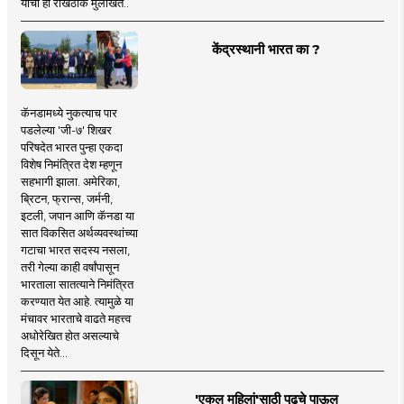
यांची ही रोखठोक मुलाखत..
केंद्रस्थानी भारत का ?
कॅनडामध्ये नुकत्याच पार
पडलेल्या 'जी-७' शिखर
परिषदेत भारत पुन्हा एकदा
विशेष निमंत्रित देश म्हणून
सहभागी झाला. अमेरिका,
ब्रिटन, फ्रान्स, जर्मनी,
इटली, जपान आणि कॅनडा या
सात विकसित अर्थव्यवस्थांच्या
गटाचा भारत सदस्य नसला,
तरी गेल्या काही वर्षांपासून
भारताला सातत्याने निमंत्रित
करण्यात येत आहे. त्यामुळे या
मंचावर भारताचे वाढते महत्त्व
अधोरेखित होत असल्याचे
दिसून येते...
'एकल महिलां'साठी पुढचे पाऊल