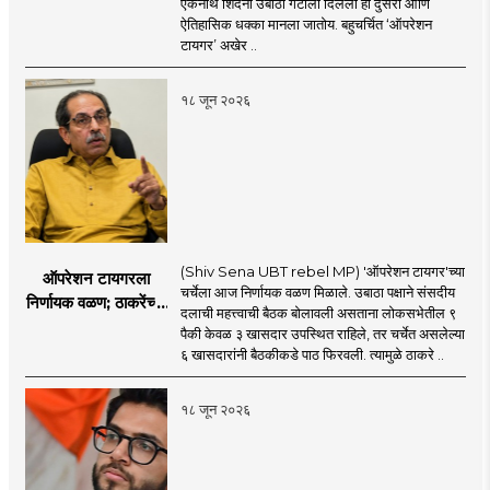
एकनाथ शिंदेंनी उबाठा गटाला दिलेला हा दुसरा आणि
सहा खासदारांनंतर
ऐतिहासिक धक्का मानला जातोय. बहुचर्चित ‘ऑपरेशन
आमदारांसह नगरसेवकही
टायगर’ अखेर ..
शिंदेंकडे जाण्याच्या चर्चा
सुरू
१८ जून २०२६
(Shiv Sena UBT rebel MP) 'ऑपरेशन टायगर'च्या
ऑपरेशन टायगरला
चर्चेला आज निर्णायक वळण मिळाले. उबाठा पक्षाने संसदीय
निर्णायक वळण; ठाकरेंच्या
दलाची महत्त्वाची बैठक बोलावली असताना लोकसभेतील ९
बैठकीला ६ खासदार
पैकी केवळ ३ खासदार उपस्थित राहिले, तर चर्चेत असलेल्या
गैरहजर, थेट शिंदे सेनेत
६ खासदारांनी बैठकीकडे पाठ फिरवली. त्यामुळे ठाकरे ..
विलीन होण्याचा प्रस्ताव?
१८ जून २०२६