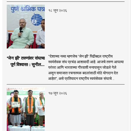
१८ जून २०२६
"देशाच्या नव्या म्हणजेच 'जेन झी' पिढीबद्दल राष्ट्रीय
'जेन झी' तरुणांवर संघाचा
स्वयंसेवक संघ प्रचंड आशावादी आहे. आजचे तरुण आपल्या
पूर्ण विश्वास! : सुनील
परंपरा आणि भारताच्या गौरवाशी मनापासून जोडले गेले
आंबेकर
असून समाजात रचनात्मक बदलांसाठी मोठे योगदान देत
आहेत", असे प्रतिपादन राष्ट्रीय स्वयंसेवक संघाचे ..
१७ जून २०२६