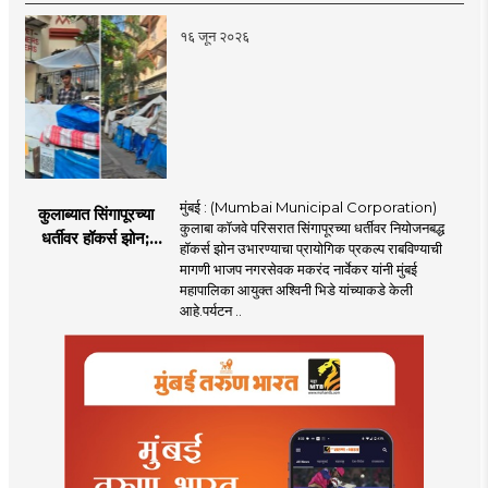
१६ जून २०२६
मुंबई : (Mumbai Municipal Corporation)
कुलाब्यात सिंगापूरच्या
कुलाबा कॉजवे परिसरात सिंगापूरच्या धर्तीवर नियोजनबद्ध
धर्तीवर हॉकर्स झोन;
हॉकर्स झोन उभारण्याचा प्रायोगिक प्रकल्प राबविण्याची
पर्यटन आणि
मागणी भाजप नगरसेवक मकरंद नार्वेकर यांनी मुंबई
महसूलवाढीच्या दृष्टीने
महापालिका आयुक्त अश्विनी भिडे यांच्याकडे केली
मकरंद नार्वेकर यांचे
आहे.पर्यटन ..
आयुक्तांना पत्र