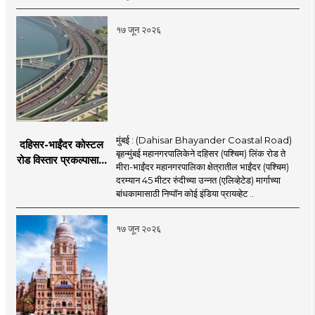
सुरुवात;
१७ जून २०२६
मुंबई : (Dahisar Bhayander Coastal Road)
दहिसर-भाईंदर कोस्टल
बृहन्मुंबई महानगरपालिकेने दहिसर (पश्चिम) लिंक रोड ते
रोड विस्तार प्रकल्पासाठी
मीरा-भाईंदर महानगरपालिका क्षेत्रातील भाईंदर (पश्चिम)
52.50 कोटी रुपयांच्या
दरम्यान 45 मीटर रुंदीच्या उन्नत (एलिव्हेटेड) मार्गाच्या
पीएमसी प्रस्तावाला
बांधकामासाठी निप्पॉन कोई इंडिया प्रायव्हेट ..
मंजुरीची प्रतीक्षा
१७ जून २०२६