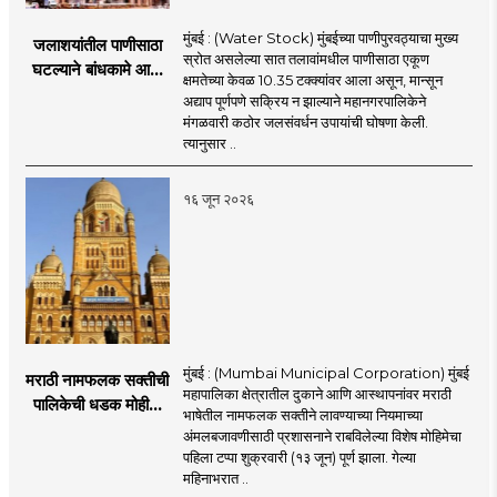
मुंबई : (Water Stock) मुंबईच्या पाणीपुरवठ्याचा मुख्य
जलाशयांतील पाणीसाठा
स्रोत असलेल्या सात तलावांमधील पाणीसाठा एकूण
घटल्याने बांधकामे आणि
क्षमतेच्या केवळ 10.35 टक्क्यांवर आला असून, मान्सून
जलतरण तलावांना
अद्याप पूर्णपणे सक्रिय न झाल्याने महानगरपालिकेने
पाणीपुरवठा बंद;
मंगळवारी कठोर जलसंवर्धन उपायांची घोषणा केली.
व्यावसायिक वापरावरही
त्यानुसार ..
निर्बंध
१६ जून २०२६
मुंबई : (Mumbai Municipal Corporation) मुंबई
मराठी नामफलक सक्तीची
महापालिका क्षेत्रातील दुकाने आणि आस्थापनांवर मराठी
पालिकेची धडक मोहीम;
भाषेतील नामफलक सक्तीने लावण्याच्या नियमाच्या
१,१२४ दुकानदारांवर
अंमलबजावणीसाठी प्रशासनाने राबविलेल्या विशेष मोहिमेचा
कारवाई
पहिला टप्पा शुक्रवारी (१३ जून) पूर्ण झाला. गेल्या
महिनाभरात ..