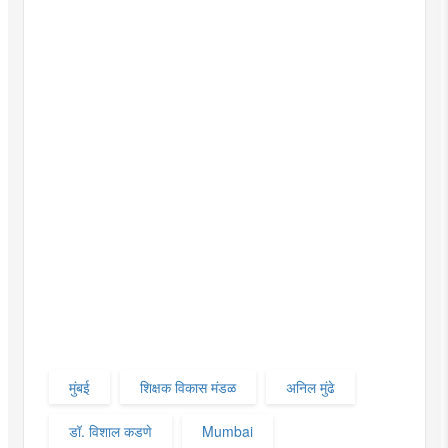
मुंबई
शिक्षक विकास मंडळ
अनिल मुंढे
डॉ. विशाल कडणे
Mumbai