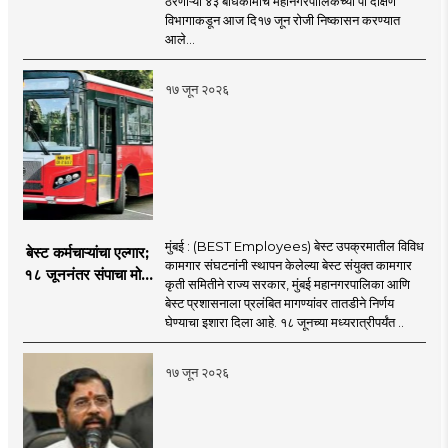
ठरणाऱ्या ४३ बांधकामांचे महानगरपालिकेच्या पी दक्षिण
ठरणाऱ्या ४३ बांधकामांचे
विभागाकडून आज दि१७ जून रोजी निष्कासन करण्यात
निष्कासन
आले...
१७ जून २०२६
मुंबई : (BEST Employees) बेस्ट उपक्रमातील विविध
बेस्ट कर्मचाऱ्यांचा एल्गार;
कामगार संघटनांनी स्थापन केलेल्या बेस्ट संयुक्त कामगार
१८ जूननंतर संपाचा मोठा
कृती समितीने राज्य सरकार, मुंबई महानगरपालिका आणि
इशारा
बेस्ट प्रशासनाला प्रलंबित मागण्यांवर तातडीने निर्णय
घेण्याचा इशारा दिला आहे. १८ जूनच्या मध्यरात्रीपर्यंत ..
१७ जून २०२६