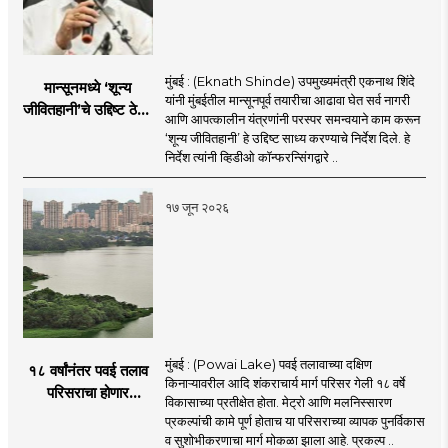
मुंबई : (Eknath Shinde) उपमुख्यमंत्री एकनाथ शिंदे
मान्सूनमध्ये ‘शून्य
यांनी मुंबईतील मान्सूनपूर्व तयारीचा आढावा घेत सर्व नागरी
जीवितहानी’चे उद्दिष्ट ठेवून
आणि आपत्कालीन यंत्रणांनी परस्पर समन्वयाने काम करून
सर्व यंत्रणांनी काम करावे
‘शून्य जीवितहानी’ हे उद्दिष्ट साध्य करण्याचे निर्देश दिले. हे
: उपमुख्यमंत्री एकनाथ
निर्देश त्यांनी व्हिडीओ कॉन्फरन्सिंगद्वारे ..
शिंदे
१७ जून २०२६
मुंबई : (Powai Lake) पवई तलावाच्या दक्षिण
१८ वर्षांनंतर पवई तलाव
किनाऱ्यावरील आदि शंकराचार्य मार्ग परिसर गेली १८ वर्षे
परिसराचा होणार
विकासाच्या प्रतीक्षेत होता. मेट्रो आणि मलनिस्सारण
कायापालट; मेट्रोचे काम
प्रकल्पांची कामे पूर्ण होताच या परिसराच्या व्यापक पुनर्विकास
पूर्ण होताच पुनर्विकासाला
व सुशोभीकरणाचा मार्ग मोकळा झाला आहे. प्रकल्प ..