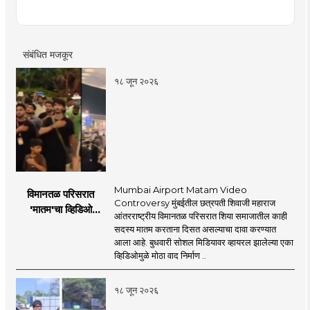
राजकारण या विषयात विशेष रस. हस्तकला, संगीत आणि कविता
लेखनाचा छंद....
संबंधित मजकूर
१८ जून २०२६
Mumbai Airport Matam Video
विमानतळ परिसरात
Controversy मुंबईतील छत्रपती शिवाजी महाराज
'मातम'चा व्हिडिओ
आंतरराष्ट्रीय विमानतळ परिसरात शिया समाजातील काही
व्हायरल; सुरक्षा व्यवस्थेवर
सदस्य मातम करताना दिसत असल्याचा दावा करण्यात
गंभीर प्रश्नचिन्ह
आला आहे. बुधवारी सोशल मिडियावर व्हायरल झालेल्या एका
व्हिडिओमुळे मोठा वाद निर्माण ..
१८ जून २०२६