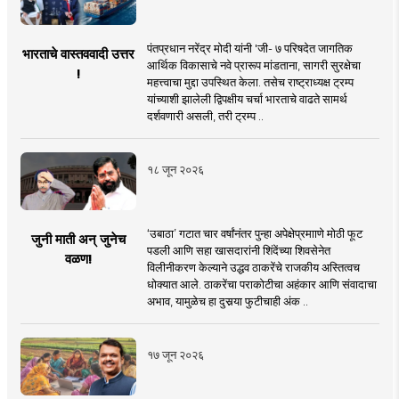
पंतप्रधान नरेंद्र मोदी यांनी 'जी- ७ परिषदेत जागतिक
भारताचे वास्तववादी उत्तर
आर्थिक विकासाचे नवे प्रारूप मांडताना, सागरी सुरक्षेचा
!
महत्त्वाचा मुद्दा उपस्थित केला. तसेच राष्ट्राध्यक्ष ट्रम्प
यांच्याशी झालेली द्विपक्षीय चर्चा भारताचे वाढते सामर्थ
दर्शवणारी असली, तरी ट्रम्प ..
१८ जून २०२६
‘उबाठा’ गटात चार वर्षांनंतर पुन्हा अपेक्षेप्रमााणे मोठी फूट
जुनी माती अन् जुनेच
पडली आणि सहा खासदारांनी शिंदेंच्या शिवसेनेत
वळण!
विलीनीकरण केल्याने उद्धव ठाकरेंचे राजकीय अस्तित्वच
धोक्यात आले. ठाकरेंचा पराकोटीचा अहंकार आणि संवादाचा
अभाव, यामुळेच हा दुसर्‍या फुटीचाही अंक ..
१७ जून २०२६