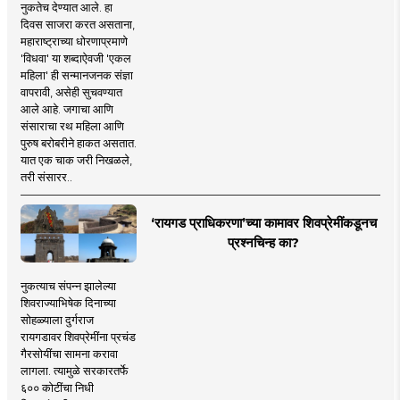
नुकतेच देण्यात आले. हा
दिवस साजरा करत असताना,
महाराष्ट्राच्या धोरणाप्रमाणे
'विधवा' या शब्दाऐवजी 'एकल
महिला' ही सन्मानजनक संज्ञा
वापरावी, असेही सुचवण्यात
आले आहे. जगाचा आणि
संसाराचा रथ महिला आणि
पुरुष बरोबरीने हाकत असतात.
यात एक चाक जरी निखळले,
तरी संसारर..
‘रायगड प्राधिकरणा’च्या कामावर शिवप्रेमींकडूनच
प्रश्नचिन्ह का?
नुकत्याच संपन्न झालेल्या
शिवराज्याभिषेक दिनाच्या
सोहळ्याला दुर्गराज
रायगडावर शिवप्रेमींना प्रचंड
गैरसोयींचा सामना करावा
लागला. त्यामुळे सरकारतर्फे
६०० कोटींचा निधी