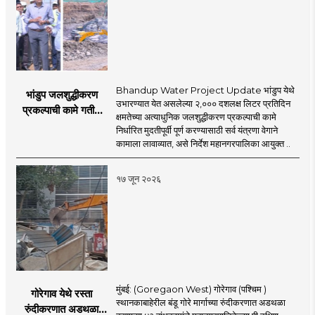
Bhandup Water Project Update भांडुप येथे
भांडुप जलशुद्धीकरण
उभारण्यात येत असलेल्या २,००० दशलक्ष लिटर प्रतिदिन
प्रकल्पाची कामे गतीने
क्षमतेच्या अत्याधुनिक जलशुद्धीकरण प्रकल्पाची कामे
पूर्ण करा - आयुक्त
निर्धारित मुदतीपूर्वी पूर्ण करण्यासाठी सर्व यंत्रणा वेगाने
अश्विनी भिडे यांचे निर्देश
कामाला लावाव्यात, असे निर्देश महानगरपालिका आयुक्त ..
१७ जून २०२६
मुंबई: (Goregaon West) गोरेगाव (पश्चिम )
गोरेगाव येथे रस्ता
स्थानकाबाहेरील बंडू गोरे मार्गाच्या रुंदीकरणात अडथळा
रुंदीकरणात अडथळा