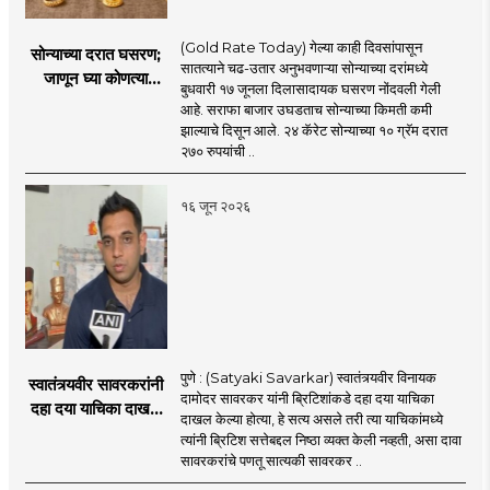
(Gold Rate Today) गेल्या काही दिवसांपासून
सोन्याच्या दरात घसरण;
सातत्याने चढ-उतार अनुभवणाऱ्या सोन्याच्या दरांमध्ये
जाणून घ्या कोणत्या
बुधवारी १७ जूनला दिलासादायक घसरण नोंदवली गेली
शहरात काय दर?
आहे. सराफा बाजार उघडताच सोन्याच्या किमती कमी
झाल्याचे दिसून आले. २४ कॅरेट सोन्याच्या १० ग्रॅम दरात
२७० रुपयांची ..
१६ जून २०२६
पुणे : (Satyaki Savarkar) स्वातंत्र्यवीर विनायक
स्वातंत्र्यवीर सावरकरांनी
दामोदर सावरकर यांनी ब्रिटिशांकडे दहा दया याचिका
दहा दया याचिका दाखल
दाखल केल्या होत्या, हे सत्य असले तरी त्या याचिकांमध्ये
केल्या, मात्र
त्यांनी ब्रिटिश सत्तेबद्दल निष्ठा व्यक्त केली नव्हती, असा दावा
ब्रिटिशांप्रति कधीही
सावरकरांचे पणतू सात्यकी सावरकर ..
निष्ठा व्यक्त केली नाही’!