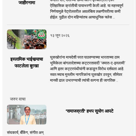
जाहीरनामा
ऐतिहासिक क्रांतीची पायाभरणी केली आहे. या महत्त्वपूर्ण
निर्णयामुळे पेट्रोलवरील अवलंबित्व लक्षणीयरीत्या कमी
होईल. पुढील दोन महिन्यांतच अत्याधुनिक फ्लेस ..
१३ जून २०२६
घुसखोरांना मायदेशी परत पाठवण्याच्या भारताच्या ठाम
इस्लामिक भाईचार्‍याचा
भूमिकेला बांगलादेशच्या कट्टरतावादी ‘जमात-ए-इस्लामी’
फाटलेला बुरखा
आणि इतर कट्टरपंथीयांनी कडाडून विरोध दर्शवला आहे.
स्वतःच्याच मुस्लीम नागरिकांना घुसखोर ठरवून, सीमेवर
मानवी ढाल उभारण्याची त्यांची वल्गना ही जागतिक ..
जरुर वाचा
'समाजव्रती' हभप सुयोग आपटे
संघकार्य, बँकिंग, संगीत अन्