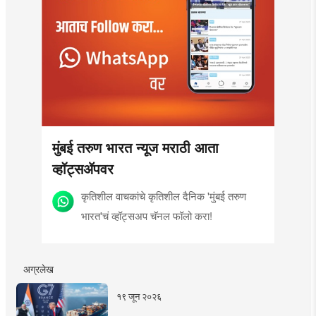
मुंबई तरुण भारत न्यूज मराठी आता
व्हॉट्सॲपवर
कृतिशील वाचकांचे कृतिशील दैनिक 'मुंबई तरुण
भारत'चं व्हॉट्सअप चॅनल फॉलो करा!
अग्रलेख
१९ जून २०२६