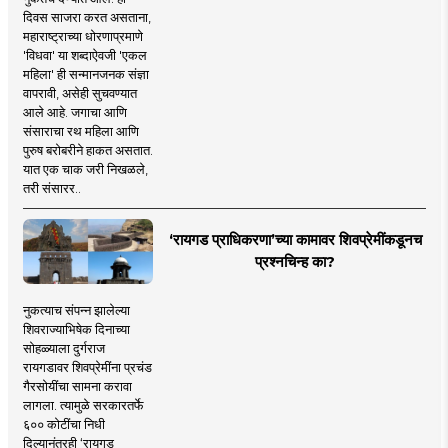
दिवस साजरा करत असताना,
महाराष्ट्राच्या धोरणाप्रमाणे
'विधवा' या शब्दाऐवजी 'एकल
महिला' ही सन्मानजनक संज्ञा
वापरावी, असेही सुचवण्यात
आले आहे. जगाचा आणि
संसाराचा रथ महिला आणि
पुरुष बरोबरीने हाकत असतात.
यात एक चाक जरी निखळले,
तरी संसारर..
‘रायगड प्राधिकरणा’च्या कामावर शिवप्रेमींकडूनच
प्रश्नचिन्ह का?
नुकत्याच संपन्न झालेल्या
शिवराज्याभिषेक दिनाच्या
सोहळ्याला दुर्गराज
रायगडावर शिवप्रेमींना प्रचंड
गैरसोयींचा सामना करावा
लागला. त्यामुळे सरकारतर्फे
६०० कोटींचा निधी
दिल्यानंतरही ‘रायगड