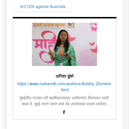
3rd ODI against Australia
अनिशा डुंबरे
https://www.mahamtb.com/authors/Anisha_Dumbre.
html
मुंबईतील पाटकर-वर्दे महाविद्यालयातून अर्थशास्त्र विषयातत पदवी.
सध्या दै. मुंबई तरुण भारत मध्ये वेब उपसंपादक पदावर कार्यरत.
लिखाण, वाचन आणि निवेदनाची विशेष आवड. मराठी साहित्य,
इतिहास, राजकारण, आणि मनोरंजन विषयांत रस. महाविद्यालयीन
काळात वक्तृत्व, कथाकथन, काव्यवाचन स्पर्धांमध्ये सहभाग आणि
पारितोषिके.\