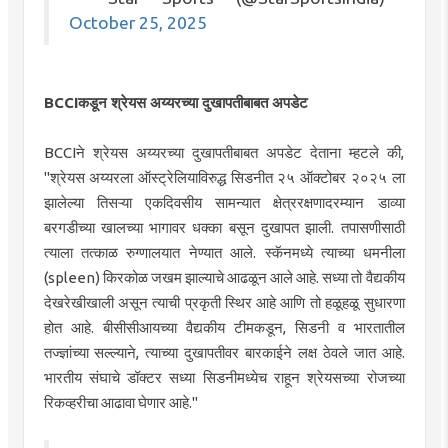
October 25, 2025
BCCIकडून श्रेयस अय्यरच्या दुखापतीबाबत अपडेट
BCCIने श्रेयस अय्यरच्या दुखापतीबाबत अपडेट देताना म्हटले की,
"श्रेयस अय्यरला ऑस्ट्रेलियाविरुद्ध सिडनीत २५ ऑक्टोबर २०२५ ला
झालेल्या तिसऱ्या एकदिवसीय सामन्यात क्षेत्ररक्षणादरम्यान डाव्या
बरगडीच्या खालच्या भागावर धक्का बसून दुखापत झाली. तपासणीसाठी
त्याला तत्काळ रुग्णालयात नेण्यात आले. स्कॅनमध्ये त्याच्या धमनीला
(spleen) किरकोळ जखम झाल्याचे आढळून आले आहे. सध्या तो वैद्यकीय
देखरेखीखाली असून त्याची प्रकृती स्थिर आहे आणि तो हळूहळू सुधारणा
होत आहे. बीसीसीआयच्या वैद्यकीय टीमकडून, सिडनी व भारतातील
तज्ज्ञांच्या सल्ल्याने, त्याच्या दुखापतीवर बारकाईने लक्ष ठेवले जात आहे.
भारतीय संघाचे डॉक्टर सध्या सिडनीमध्येच राहून श्रेयसच्या रोजच्या
रिकव्हरीचा आढावा घेणार आहे."