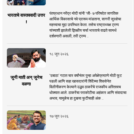
पंतप्रधान नरेंद्र मोदी यांनी 'जी- ७ परिषदेत जागतिक
भारताचे वास्तववादी उत्तर
आर्थिक विकासाचे नवे प्रारूप मांडताना, सागरी सुरक्षेचा
!
महत्त्वाचा मुद्दा उपस्थित केला. तसेच राष्ट्राध्यक्ष ट्रम्प
यांच्याशी झालेली द्विपक्षीय चर्चा भारताचे वाढते सामर्थ
दर्शवणारी असली, तरी ट्रम्प ..
१८ जून २०२६
‘उबाठा’ गटात चार वर्षांनंतर पुन्हा अपेक्षेप्रमााणे मोठी फूट
जुनी माती अन् जुनेच
पडली आणि सहा खासदारांनी शिंदेंच्या शिवसेनेत
वळण!
विलीनीकरण केल्याने उद्धव ठाकरेंचे राजकीय अस्तित्वच
धोक्यात आले. ठाकरेंचा पराकोटीचा अहंकार आणि संवादाचा
अभाव, यामुळेच हा दुसर्‍या फुटीचाही अंक ..
१७ जून २०२६