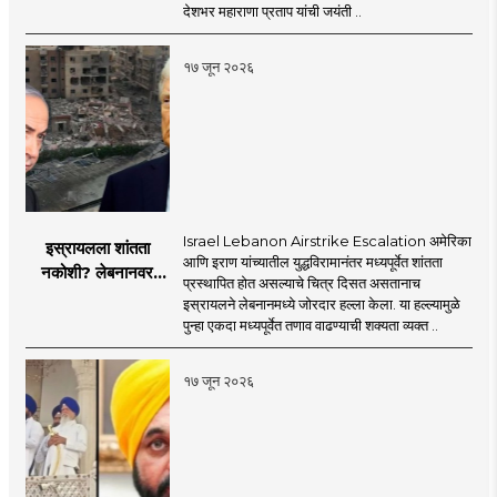
सरसंघचालक डॉ.
देशभर महाराणा प्रताप यांची जयंती ..
मोहनजी भागवत
१७ जून २०२६
Israel Lebanon Airstrike Escalation अमेरिका
इस्रायलला शांतता
आणि इराण यांच्यातील युद्धविरामानंतर मध्यपूर्वेत शांतता
नकोशी? लेबनानवर
प्रस्थापित होत असल्याचे चित्र दिसत असतानाच
इस्रायलचा जोरदार
इस्रायलने लेबनानमध्ये जोरदार हल्ला केला. या हल्ल्यामुळे
हल्ला; चार जणांचा मृत्यू,
पुन्हा एकदा मध्यपूर्वेत तणाव वाढण्याची शक्यता व्यक्त ..
इराण-अमेरिकेत आरोप-
प्रत्यारोप
१७ जून २०२६