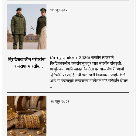
चिंता.
१७ जून २०२६
(Army Uniform 2026) भारतीय लष्कराने
ब्रिटिशकालीन परंपरांना
ब्रिटिशकालीन परंपरांपासून दूर जात भारतीय संस्कृती,
रामराम! भारतीय
आधुनिकता आणि व्यावहारिकतेला प्राधान्य देणारी ‘आर्मी
लष्कराची नवी ‘आर्मी
युनिफॉर्म २०२६’ ही नवी १७४ पानी नियमावली जाहीर केली
युनिफॉर्म २०२६’
आहे. या बदलांमुळे लष्कराच्या गणवेशात मोठे परिवर्तन होणार
नियमावली लागू
..
१७ जून २०२६