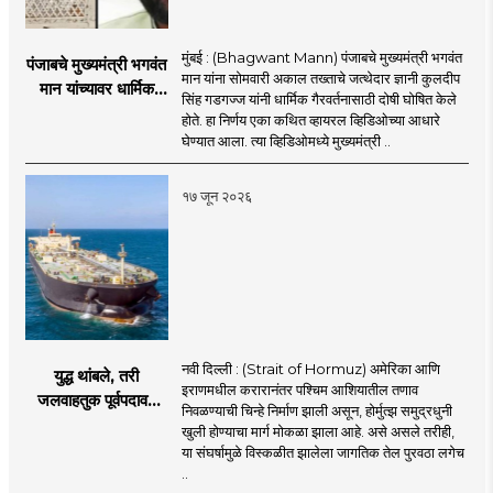
मुंबई : (Bhagwant Mann) पंजाबचे मुख्यमंत्री भगवंत
पंजाबचे मुख्यमंत्री भगवंत
मान यांना सोमवारी अकाल तख्ताचे जत्थेदार ज्ञानी कुलदीप
मान यांच्यावर धार्मिक
सिंह गडगज्ज यांनी धार्मिक गैरवर्तनासाठी दोषी घोषित केले
गैरवर्तनाचा ठपका!;अकाल
होते. हा निर्णय एका कथित व्हायरल व्हिडिओच्या आधारे
तख्ताच्या निर्णयाने मोठी
घेण्यात आला. त्या व्हिडिओमध्ये मुख्यमंत्री ..
खळबळ
१७ जून २०२६
नवी दिल्ली : (Strait of Hormuz) अमेरिका आणि
युद्ध थांबले, तरी
इराणमधील करारानंतर पश्चिम आशियातील तणाव
जलवाहतुक पूर्वपदावर
निवळण्याची चिन्हे निर्माण झाली असून, होर्मुत्झ समुद्रधुनी
येण्यास होणार विलंब;
खुली होण्याचा मार्ग मोकळा झाला आहे. असे असले तरीही,
अडकलेल्या जहाजांना
या संघर्षामुळे विस्कळीत झालेला जागतिक तेल पुरवठा लगेच
कराराच्या शाश्वततेची
..