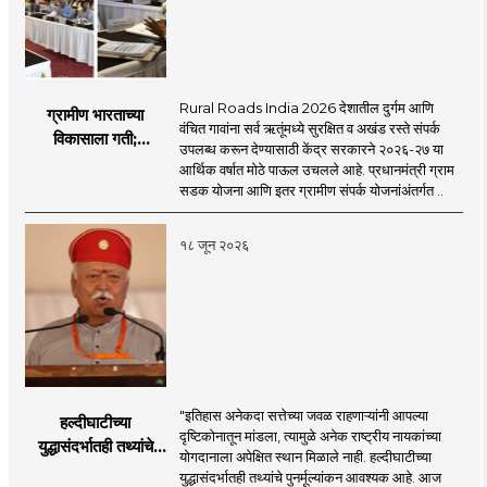
Rural Roads India 2026 देशातील दुर्गम आणि
ग्रामीण भारताच्या
वंचित गावांना सर्व ऋतूंमध्ये सुरक्षित व अखंड रस्ते संपर्क
विकासाला गती;
उपलब्ध करून देण्यासाठी केंद्र सरकारने २०२६-२७ या
२०२६-२७ मध्ये २६
आर्थिक वर्षात मोठे पाऊल उचलले आहे. प्रधानमंत्री ग्राम
हजार किमी नव्या रस्त्यांचे
सडक योजना आणि इतर ग्रामीण संपर्क योजनांअंतर्गत ..
लक्ष्य!
१८ जून २०२६
"इतिहास अनेकदा सत्तेच्या जवळ राहणाऱ्यांनी आपल्या
हल्दीघाटीच्या
दृष्टिकोनातून मांडला, त्यामुळे अनेक राष्ट्रीय नायकांच्या
युद्धासंदर्भातही तथ्यांचे
योगदानाला अपेक्षित स्थान मिळाले नाही. हल्दीघाटीच्या
पुनर्मूल्यांकन आवश्यक! :
युद्धासंदर्भातही तथ्यांचे पुनर्मूल्यांकन आवश्यक आहे. आज