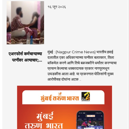
पणतू सात्यकी सावरकर
१६ जून २०२६
यांनी न्यायालयात सादर
केला दावा
मुंबई : (Nagpur Crime News) भारतीय हवाई
एअरफोर्स कर्मचाऱ्याच्या
दलातील एका अधिकाऱ्याच्या पत्नीवर बलात्कार, तिला
पत्नीवर अत्याचार;
ब्लॅकमेल करणे आणि तिचे बळजबरीने धर्मांतर करण्याचा
नागपुरातील प्रकरणाने
प्रयत्न केल्याचा धक्कादायक प्रकार नागपूरमधून
उडवली खळबळ!
उघडकीस आला आहे. या प्रकरणात पोलिसांनी मुख्य
आरोपीसह दोघांना अटक ..