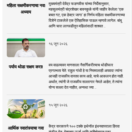
मुख्यमंत्री देवेंद्र फडणवीस यांच्या निर्देशानुसार,
महिला सक्षमीकरणाचा नवा
महसूलमंत्री चंद्रशेखर बावनकुळे यांनी जाहीर केलेला ‘एक
अध्याय
बचत गट, एक हेक्टर जागा’ हा निर्णय महिला सक्षमीकरणाच्या
दिशेने टाकलेले एक ऐतिहासिक पाऊल म्हणावे लागेल. बांबू
आणि चारा लागवडीतून महिलांसाठी शाश्वत ..
१६ जून २०२६
वय वाढल्यावर माणसाला नैसर्गिकरीत्याच थोडीफार
पर्याय थोडा सक्षम करा!
प्रगल्भता येते. राहुल गांधी हे या नियमालाही अपवाद! त्यांना
आजही राजकीय वास्तव काय आहे, याचे आकलन होत नाही.
अर्थात, त्यांनी जे राजकीय सल्लागार नेमले आहेत, ते त्यांना
योग्य सल्ला देत नाहीत, अन्यथा ज्या ..
१५ जून २०२६
केंद्र सरकारने १०० टक्के इथेनॉल इंधनवापराला हिरवा
आर्थिक स्वातंत्र्याचा नवा
कंदील देत, देशाच्या ऊर्जा आणि कृषिक्षेत्रात एका