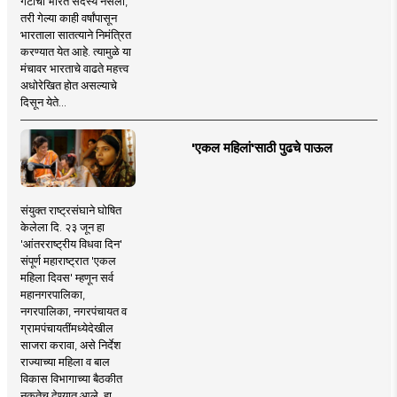
गटाचा भारत सदस्य नसला,
तरी गेल्या काही वर्षांपासून
भारताला सातत्याने निमंत्रित
करण्यात येत आहे. त्यामुळे या
मंचावर भारताचे वाढते महत्त्व
अधोरेखित होत असल्याचे
दिसून येते...
'एकल महिलां'साठी पुढचे पाऊल
संयुक्त राष्ट्रसंघाने घोषित
केलेला दि. २३ जून हा
'आंतरराष्ट्रीय विधवा दिन'
संपूर्ण महाराष्ट्रात 'एकल
महिला दिवस' म्हणून सर्व
महानगरपालिका,
नगरपालिका, नगरपंचायत व
ग्रामपंचायतींमध्येदेखील
साजरा करावा, असे निर्देश
राज्याच्या महिला व बाल
विकास विभागाच्या बैठकीत
नुकतेच देण्यात आले. हा