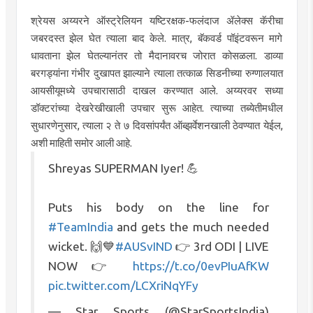
श्रेयस अय्यरने ऑस्ट्रेलियन यष्टिरक्षक-फलंदाज ॲलेक्स कॅरीचा
जबरदस्त झेल घेत त्याला बाद केले. मात्र, बॅकवर्ड पॉइंटवरून मागे
धावताना झेल घेतल्यानंतर तो मैदानावरच जोरात कोसळला. डाव्या
बरगड्यांना गंभीर दुखापत झाल्याने त्याला तत्काळ सिडनीच्या रुग्णालयात
आयसीयूमध्ये उपचारासाठी दाखल करण्यात आले. अय्यरवर सध्या
डॉक्टरांच्या देखरेखीखाली उपचार सुरू आहेत. त्याच्या तब्येतीमधील
सुधारणेनुसार, त्याला २ ते ७ दिवसांपर्यंत ऑब्झर्वेशनखाली ठेवण्यात येईल,
अशी माहिती समोर आली आहे.
Shreyas SUPERMAN Iyer! 💪
Puts his body on the line for
#TeamIndia
and gets the much needed
wicket. 🙌💙
#AUSvIND
👉 3rd ODI | LIVE
NOW 👉
https://t.co/0evPIuAfKW
pic.twitter.com/LCXriNqYFy
— Star Sports (@StarSportsIndia)