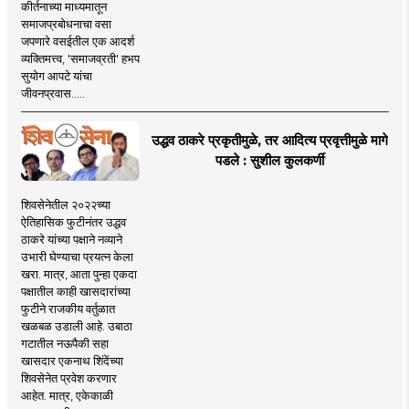
कीर्तनाच्या माध्यमातून
समाजप्रबोधनाचा वसा
जपणारे वसईतील एक आदर्श
व्यक्तिमत्त्व, 'समाजव्रती' हभप
सुयोग आपटे यांचा
जीवनप्रवास.....
उद्धव ठाकरे प्रकृतीमुळे, तर आदित्य प्रवृत्तीमुळे मागे
पडले : सुशील कुलकर्णी
शिवसेनेतील २०२२च्या
ऐतिहासिक फुटीनंतर उद्धव
ठाकरे यांच्या पक्षाने नव्याने
उभारी घेण्याचा प्रयत्न केला
खरा. मात्र, आता पुन्हा एकदा
पक्षातील काही खासदारांच्या
फुटीने राजकीय वर्तुळात
खळबळ उडाली आहे. उबाठा
गटातील नऊपैकी सहा
खासदार एकनाथ शिंदेंच्या
शिवसेनेत प्रवेश करणार
आहेत. मात्र, एकेकाळी