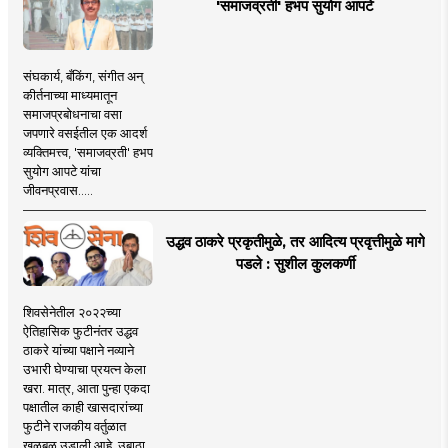
'समाजव्रती' हभप सुयोग आपटे
संघकार्य, बँकिंग, संगीत अन्
कीर्तनाच्या माध्यमातून
समाजप्रबोधनाचा वसा
जपणारे वसईतील एक आदर्श
व्यक्तिमत्त्व, 'समाजव्रती' हभप
सुयोग आपटे यांचा
जीवनप्रवास.....
उद्धव ठाकरे प्रकृतीमुळे, तर आदित्य प्रवृत्तीमुळे मागे
पडले : सुशील कुलकर्णी
शिवसेनेतील २०२२च्या
ऐतिहासिक फुटीनंतर उद्धव
ठाकरे यांच्या पक्षाने नव्याने
उभारी घेण्याचा प्रयत्न केला
खरा. मात्र, आता पुन्हा एकदा
पक्षातील काही खासदारांच्या
फुटीने राजकीय वर्तुळात
खळबळ उडाली आहे. उबाठा