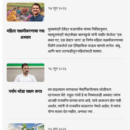
१७ जून २०२६
मुख्यमंत्री देवेंद्र फडणवीस यांच्या निर्देशानुसार,
महिला सक्षमीकरणाचा नवा
महसूलमंत्री चंद्रशेखर बावनकुळे यांनी जाहीर केलेला ‘एक
अध्याय
बचत गट, एक हेक्टर जागा’ हा निर्णय महिला सक्षमीकरणाच्या
दिशेने टाकलेले एक ऐतिहासिक पाऊल म्हणावे लागेल. बांबू
आणि चारा लागवडीतून महिलांसाठी शाश्वत ..
१६ जून २०२६
वय वाढल्यावर माणसाला नैसर्गिकरीत्याच थोडीफार
पर्याय थोडा सक्षम करा!
प्रगल्भता येते. राहुल गांधी हे या नियमालाही अपवाद! त्यांना
आजही राजकीय वास्तव काय आहे, याचे आकलन होत नाही.
अर्थात, त्यांनी जे राजकीय सल्लागार नेमले आहेत, ते त्यांना
योग्य सल्ला देत नाहीत, अन्यथा ज्या ..
१५ जून २०२६