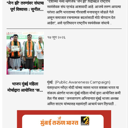
"देशाच्या नव्या म्हणजेच 'जेन झी' पिढीबद्दल राष्ट्रीय
'जेन झी' तरुणांवर संघाचा
स्वयंसेवक संघ प्रचंड आशावादी आहे. आजचे तरुण आपल्या
पूर्ण विश्वास! : सुनील
परंपरा आणि भारताच्या गौरवाशी मनापासून जोडले गेले
आंबेकर
असून समाजात रचनात्मक बदलांसाठी मोठे योगदान देत
आहेत", असे प्रतिपादन राष्ट्रीय स्वयंसेवक संघाचे ..
१७ जून २०२६
मुंबई : (Public Awareness Campaign)
भाजप मुंबई महिला
पंतप्रधान नरेंद्र मोदी यांच्या स्वस्त भारत सशक्त भारत या
मोर्चाद्वारा आयोजित 'कमी
संकल्प अंतर्गत भाजप मुंबई महिला मोर्चा द्वारा आयोजित कमी
तेल गॅस बचत ' उपक्रम
तेल गॅस बचत ' जनजागरण अभियानात मुंबई भाजप अध्यक्ष
अमित साटम यांच्यासह महामंत्री आचार्य पवन त्रिपाठी ..