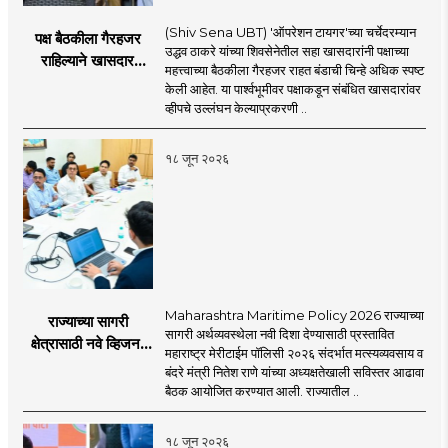
(Shiv Sena UBT) 'ऑपरेशन टायगर'च्या चर्चेदरम्यान
पक्ष बैठकीला गैरहजर
उद्धव ठाकरे यांच्या शिवसेनेतील सहा खासदारांनी पक्षाच्या
राहिल्याने खासदार
महत्त्वाच्या बैठकीला गैरहजर राहत बंडाची चिन्हे अधिक स्पष्ट
अपात्र ठरू शकतात का?
केली आहेत. या पार्श्वभूमीवर पक्षाकडून संबंधित खासदारांवर
व्हीप आणि कायदा नेमकं
व्हीपचे उल्लंघन केल्याप्रकरणी ..
काय सांगतो?
१८ जून २०२६
Maharashtra Maritime Policy 2026 राज्याच्या
राज्याच्या सागरी
सागरी अर्थव्यवस्थेला नवी दिशा देण्यासाठी प्रस्तावित
क्षेत्रासाठी नवे व्हिजन;
महाराष्ट्र मेरीटाईम पॉलिसी २०२६ संदर्भात मत्स्यव्यवसाय व
'महाराष्ट्र मेरीटाईम
बंदरे मंत्री नितेश राणे यांच्या अध्यक्षतेखाली सविस्तर आढावा
पॉलिसी २०२६'चा
बैठक आयोजित करण्यात आली. राज्यातील ..
प्रस्ताव
१८ जून २०२६