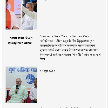
Navnath Ban Criticis Sanjay Raut
हातात कबाब घेऊन
"काँग्रेसच्या मांडीवर बसून वंदनीय हिंदुह्रदयसम्राट
शाकाहारावर व्याख्यान
बाळासाहेब ठाकरेंचे विचार समजावून सांगण्याचा तुमचा
देण्यासारखा राऊत यांचा
प्रयत्न म्हणजे हातात कबाब घेऊन शाकाहारावर व्याख्यान
प्रयत्न - नवनाथ बन
देण्यासारखं आहे! महाराष्ट्राचा ‘गोलपीठा’ कोणी केला याची
चिंता ..
१८ जून २०२६