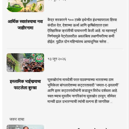
केंद्र सरकारने १०० टक्के इथेनॉल इंधनवापराला हिरवा
आर्थिक स्वातंत्र्याचा नवा
कंदील देत, देशाच्या ऊर्जा आणि कृषिक्षेत्रात एका
जाहीरनामा
ऐतिहासिक क्रांतीची पायाभरणी केली आहे. या महत्त्वपूर्ण
निर्णयामुळे पेट्रोलवरील अवलंबित्व लक्षणीयरीत्या कमी
होईल. पुढील दोन महिन्यांतच अत्याधुनिक फ्लेस ..
१३ जून २०२६
घुसखोरांना मायदेशी परत पाठवण्याच्या भारताच्या ठाम
इस्लामिक भाईचार्‍याचा
भूमिकेला बांगलादेशच्या कट्टरतावादी ‘जमात-ए-इस्लामी’
फाटलेला बुरखा
आणि इतर कट्टरपंथीयांनी कडाडून विरोध दर्शवला आहे.
स्वतःच्याच मुस्लीम नागरिकांना घुसखोर ठरवून, सीमेवर
मानवी ढाल उभारण्याची त्यांची वल्गना ही जागतिक ..
जरुर वाचा