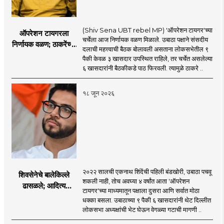
(Shiv Sena UBT rebel MP) 'ऑपरेशन टायगर'च्या
ऑपरेशन टायगरला
चर्चेला आज निर्णायक वळण मिळाले. उबाठा पक्षाने संसदीय
निर्णायक वळण; ठाकरेंच्या
दलाची महत्त्वाची बैठक बोलावली असताना लोकसभेतील ९
बैठकीला ६ खासदार
पैकी केवळ ३ खासदार उपस्थित राहिले, तर चर्चेत असलेल्या
गैरहजर, थेट शिंदे सेनेत
६ खासदारांनी बैठकीकडे पाठ फिरवली. त्यामुळे ठाकरे ..
विलीन होण्याचा प्रस्ताव?
१८ जून २०२६
२०२२ सालची एकनाथ शिंदेंची पहिली बंडखोरी, उबाठा पचवू
शिवसेनेचे बालेकिल्ले
शकली नाही, तोच अवघ्या ४ वर्षांत आता 'ऑपरेशन
ढासळले; आदित्य
टायगर'च्या माध्यमातून पक्षाला दुसरा आणि सर्वात मोठा
ठाकरेंच्या नेतृत्वावरच
धक्का बसला. उबाठाच्या ९ पैकी ६ खासदारांनी थेट दिल्लीत
प्रश्नचिन्ह? ठाकरे ब्रँड
लोकसभा अध्यक्षांची भेट घेऊन वेगळ्या गटाची मागणी ..
नेमका कुठे चुकला?