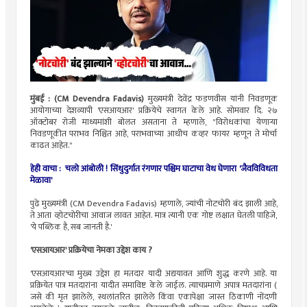
मुंबई : (CM Devendra Fadavis)
मुख्यमंत्री देवेंद्र फडणवीस यांनी निवडणूक
आयोगाच्या देशव्यापी 'एसआयआर' प्रक्रियेचे स्वागत केले आहे. सोमवार दि. २७
ऑक्टोबर रोजी माध्यमांशी बोलत असताना ते म्हणाले, "विरोधकांचा येणाऱ्या
निवडणूकीत पराभव निश्चित आहे, पराभवाच्या आधीच कव्हर फायर म्हणून ते मोर्चा
काढत आहेत."
हेही वाचा :
चलो आंबोली ! सिंधुदुर्गात रंगणार पश्चिम घाटाचा वेध घेणारा 'जैवविविधता
मेळावा'
पुढे मुख्यमंत्री (CM Devendra Fadavis) म्हणाले, ज्यांची नोटचोरी बंद झाली आहे,
ते आता व्होटचोरीचा आवाज लावत आहेत. मात्र त्यानी एक गोष्ट लक्षात घेतली पाहिजे,
'ये पब्लिक है, सब जानती है.'
'एसआयआर' प्रक्रियेचा नेमका उद्देश काय ?
'एसआयआर'चा मुख्य उद्देश हा मतदार यादी अद्ययावत आणि शुद्ध करणे आहे. या
प्रक्रियेत पात्र मतदारांना यादीत समाविष्ट केले जाईल. त्याचप्रमाणे अपात्र मतदारांना (
जसे की मृत झालेले, स्थलांतरित झालेले किंवा एकापेक्षा जास्त ठिकाणी नोंदणी