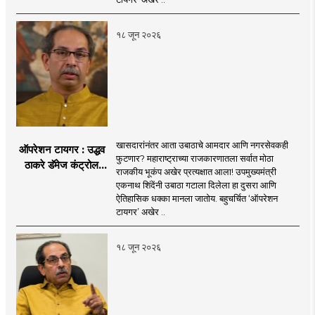
१८ जून २०२६
खासदारांनंतर आता उबाठाचे आमदार आणि नगरसेवकही
ऑपरेशन टायगर : उद्धव
फुटणार? महाराष्ट्राच्या राजकारणातला सर्वात मोठा
ठाकरे डॅमेज कंट्रोल
राजकीय भूकंप अखेर प्रत्यक्षात आला! उपमुख्यमंत्री
करण्यात सपशेल अपयशी!
एकनाथ शिंदेंनी उबाठा गटाला दिलेला हा दुसरा आणि
सहा खासदारांनंतर
ऐतिहासिक धक्का मानला जातोय. बहुचर्चित ‘ऑपरेशन
आमदारांसह नगरसेवकही
टायगर’ अखेर ..
शिंदेंकडे जाण्याच्या चर्चा
सुरू
१८ जून २०२६