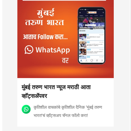
मुंबई तरुण भारत न्यूज मराठी आता
व्हॉट्सॲपवर
कृतिशील वाचकांचे कृतिशील दैनिक 'मुंबई तरुण
भारत'चं व्हॉट्सअप चॅनल फॉलो करा!