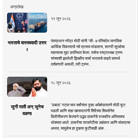
अग्रलेख
१९ जून २०२६
पंतप्रधान नरेंद्र मोदी यांनी 'जी- ७ परिषदेत जागतिक
भारताचे वास्तववादी उत्तर
आर्थिक विकासाचे नवे प्रारूप मांडताना, सागरी सुरक्षेचा
!
महत्त्वाचा मुद्दा उपस्थित केला. तसेच राष्ट्राध्यक्ष ट्रम्प
यांच्याशी झालेली द्विपक्षीय चर्चा भारताचे वाढते सामर्थ
दर्शवणारी असली, तरी ट्रम्प ..
१८ जून २०२६
‘उबाठा’ गटात चार वर्षांनंतर पुन्हा अपेक्षेप्रमााणे मोठी फूट
जुनी माती अन् जुनेच
पडली आणि सहा खासदारांनी शिंदेंच्या शिवसेनेत
वळण!
विलीनीकरण केल्याने उद्धव ठाकरेंचे राजकीय अस्तित्वच
धोक्यात आले. ठाकरेंचा पराकोटीचा अहंकार आणि संवादाचा
अभाव, यामुळेच हा दुसर्‍या फुटीचाही अंक ..