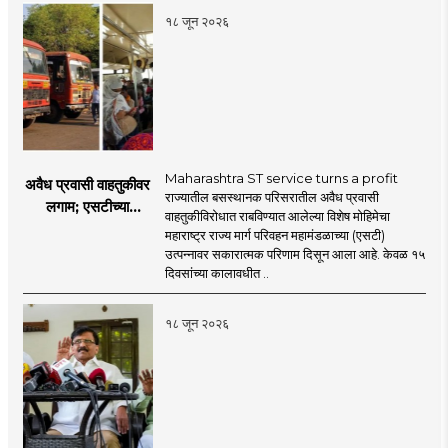
१८ जून २०२६
Maharashtra ST service turns a profit
अवैध प्रवासी वाहतुकीवर
राज्यातील बसस्थानक परिसरातील अवैध प्रवासी
लगाम; एसटीच्या
वाहतुकीविरोधात राबविण्यात आलेल्या विशेष मोहिमेचा
उत्पन्नात १५ दिवसांत
महाराष्ट्र राज्य मार्ग परिवहन महामंडळाच्या (एसटी)
४३.८३ कोटींची वाढ!
उत्पन्नावर सकारात्मक परिणाम दिसून आला आहे. केवळ १५
दिवसांच्या कालावधीत ..
१८ जून २०२६