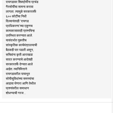
रायगडावर शिवप्रेमींना प्रचंड
गैरसोयींचा सामना करावा
लागला. त्यामुळे सरकारतर्फे
६०० कोटींचा निधी
दिल्यानंतरही ‘रायगड
प्राधिकरणा’च्या एकूणच
कामकाजावरही प्रश्नचिन्ह
उपस्थित करण्यात आले.
यासंदर्भात नुकतीच
सांस्कृतिक कार्यमंत्रालयाची
बैठकही पार पडली असून,
सचिवांना कृती आराखडा
सादर करण्याचे आदेशही
सरकारतर्फे देण्यात आले
आहेत. त्यानिमित्ताने
रायगडावरील पायाभूत
सोयीसुविधांच्या समस्यांचा
आढावा घेणारा आणि तेथील
प्रश्नांवरील समाधान
शोधण्याची गरज ..