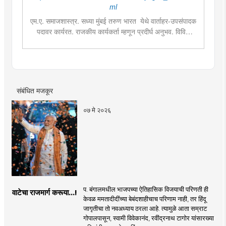
ml
एम.ए. समाजशास्त्र. सध्या मुंबई तरुण भारत येथे वार्ताहर-उपसंपादक
पदावर कार्यरत. राजकीय कार्यकर्ता म्हणून प्रदीर्घ अनुभव. विविध
सामाजिक प्रश्‍नांच्या अभ्यासाची आवड व लिखाण. वस्त्यांचे वास्तव हे
मुंबई तरुण भारतमधील लोकप्रिय सदराच्या लेखिका.
संबंधित मजकूर
०७ मे २०२६
प. बंगालमधील भाजपच्या ऐतिहासिक विजयाची परिणती ही
वाटेचा राजमार्ग करूया...!
केवळ ममतादीदींच्या बेबंदशाहीचाच परिणाम नाही, तर हिंदू
जागृतीचा तो नवअध्याय ठरला आहे. त्यामुळे आता सम्राट
गोपालपासून, स्वामी विवेकानंद, रवींद्रनाथ टागोर यांसारख्या