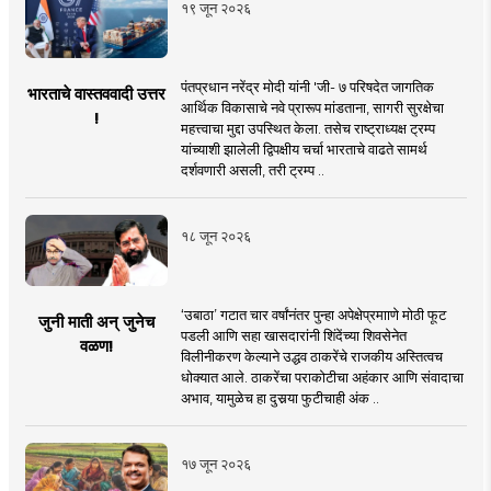
१९ जून २०२६
पंतप्रधान नरेंद्र मोदी यांनी 'जी- ७ परिषदेत जागतिक
भारताचे वास्तववादी उत्तर
आर्थिक विकासाचे नवे प्रारूप मांडताना, सागरी सुरक्षेचा
!
महत्त्वाचा मुद्दा उपस्थित केला. तसेच राष्ट्राध्यक्ष ट्रम्प
यांच्याशी झालेली द्विपक्षीय चर्चा भारताचे वाढते सामर्थ
दर्शवणारी असली, तरी ट्रम्प ..
१८ जून २०२६
‘उबाठा’ गटात चार वर्षांनंतर पुन्हा अपेक्षेप्रमााणे मोठी फूट
जुनी माती अन् जुनेच
पडली आणि सहा खासदारांनी शिंदेंच्या शिवसेनेत
वळण!
विलीनीकरण केल्याने उद्धव ठाकरेंचे राजकीय अस्तित्वच
धोक्यात आले. ठाकरेंचा पराकोटीचा अहंकार आणि संवादाचा
अभाव, यामुळेच हा दुसर्‍या फुटीचाही अंक ..
१७ जून २०२६