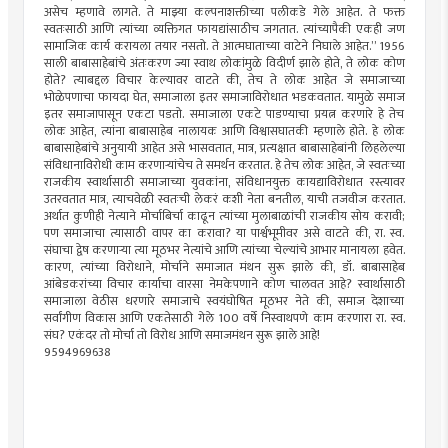
असेच म्हणावे लागते. ते माझ्या कल्पनाशक्तीच्या पलीकडे गेले आहेत. ते फक्त
स्वतःसाठी आणि त्यांच्या व्यक्तिगत फायद्यांसाठीच जगतात. त्यांच्यापैकी एकही जण
सामाजिक कार्य करायला तयार नसतो. ते आत्मघाताच्या वाटेने निघाले आहेत.” 1956
साली बाबासाहेबांचे अंतःकरण ज्या स्वाथ लोकांमुळे विदीर्ण झाले होते, ते लोक कोण
होते? त्याबद्दल विचार केल्यावर वाटते की, तेच ते लोक आहेत जे समाजाच्या
भोळेपणाचा फायदा घेत, समाजाला इतर समाजाविरोधात भडकवतात. यामुळे समाज
इतर समाजापासून एकटा पडतो. समाजाला एकटे पाडण्याचा प्रयत्न करणारे हे तेच
लोक आहेत, त्यांना बाबासाहेब नालायक आणि विश्वासघातकी म्हणाले होते. हे लोक
बाबासाहेबांचे अनुयायी आहेत असे भासवतात, मात्र, प्रत्यक्षात बाबासाहेबांनी लिहलेल्या
संविधानाविरोधी काम करणाऱ्यांचेच ते समर्थन करतात. हे तेच लोक आहेत, जे स्वतःच्या
राजकीय स्वार्थासाठी समाजाच्या युवकांना, संविधानयुक्त कायद्याविरोधात रस्त्यावर
उतरवतात मात्र, त्याचवेळी स्वतःची लेकरं कशी नेता बनतील, याची तजवीज करतात.
अर्थात कुणीही नेत्याने मोर्चाबिर्चा काढून त्यांच्या मुलाबाळांची राजकीय सोय करावी;
पण समाजाचा त्यासाठी वापर का करावा? या पार्श्वभूमीवर असे वाटते की, रा. स्व.
संघाचा द्वेष करणाऱ्या त्या मूठभर नेत्यांचे आणि त्यांच्या चेल्यांचे आभार मानायला हवेत.
कारण, त्यांच्या विरोधाने, मोर्चाने समाजात मंथन सुरू झाले की, डॉ. बाबासाहेब
आंबेडकरांच्या विचार कार्याचा वारसा नेमकेपणाने कोण चालवत आहे? स्वार्थासाठी
समाजाला वेठीस धरणारे समाजाचे स्वयंघोषित मूठभर नेते की, समाज देशाच्या
सर्वांगीण विकास आणि एकतेसाठी गेले 100 वर्षे निस्वाथपणे काम करणारा रा. स्व.
संघ? एकंदर तो मोर्चा तो विरोध आणि समाजमंथन सुरू झाले आहे!
9594969638