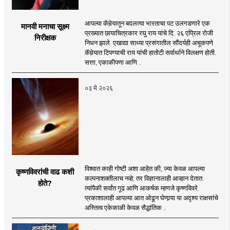
आपल्या कॅमेर्‍यातून बदलत्या भारताचा पट उलगडणारे एक
मानवी मनाचा सूक्ष्म
प्रख्यात छायाचित्रकार रघु राय यांचे दि. २६ एप्रिल रोजी
निरीक्षक
निधन झाले. एखाद्या साध्या प्रसंगातील सौंदर्यही अचूकपणे
कॅमेर्‍यात टिपण्याची राय यांची हातोटी सर्वार्थाने विलक्षण होती.
सत्ता, एकाकीपणा आणि ..
०३ मे २०२६
विश्वात काही गोष्टी अशा आहेत की, ज्या केवळ आपल्या
कृष्णविवरांची वाढ कशी
कल्पनाशक्तीलाच नव्हे; तर विज्ञानालाही आव्हान देतात.
होते?
त्यांपैकी सर्वांत गूढ आणि आकर्षक म्हणजे कृष्णविवरे.
प्रकाशालाही आपल्या आत ओढून घेणार्‍या या अदृश्य राक्षसांचे
अस्तित्व एकेकाळी केवळ सैद्धांतिक ..