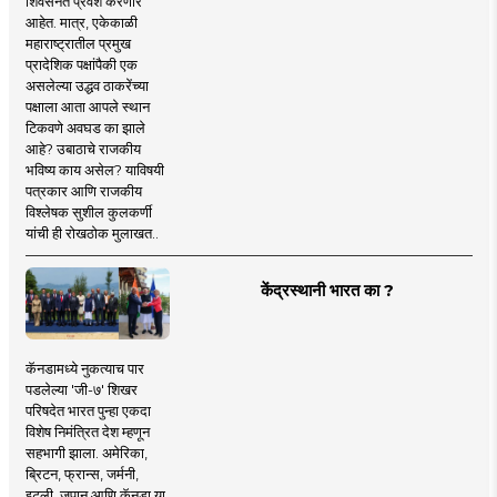
शिवसेनेत प्रवेश करणार
आहेत. मात्र, एकेकाळी
महाराष्ट्रातील प्रमुख
प्रादेशिक पक्षांपैकी एक
असलेल्या उद्धव ठाकरेंच्या
पक्षाला आता आपले स्थान
टिकवणे अवघड का झाले
आहे? उबाठाचे राजकीय
भविष्य काय असेल? याविषयी
पत्रकार आणि राजकीय
विश्लेषक सुशील कुलकर्णी
यांची ही रोखठोक मुलाखत..
केंद्रस्थानी भारत का ?
कॅनडामध्ये नुकत्याच पार
पडलेल्या 'जी-७' शिखर
परिषदेत भारत पुन्हा एकदा
विशेष निमंत्रित देश म्हणून
सहभागी झाला. अमेरिका,
ब्रिटन, फ्रान्स, जर्मनी,
इटली, जपान आणि कॅनडा या