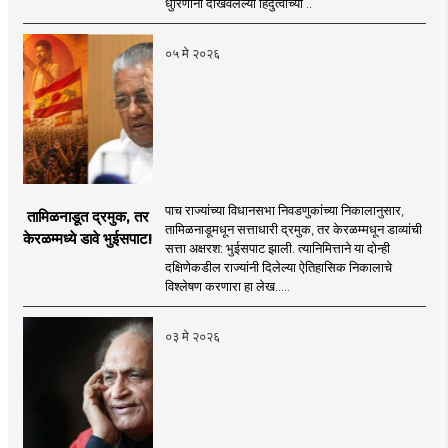
धुरिणांनी दाखवलेल्या हिंदुत्वाच्या ..
०५ मे २०२६
पाच राज्यांच्या विधानसभा निवडणुकांच्या निकालानुसार,
तामिळनाडूत द्रमुक, तर
तामिळनाडूमधून सत्ताधारी द्रमुक, तर केरळम्मधून डाव्यांची
केरळम्मध्ये डावे भुईसपाट!
सत्ता अक्षरश: भुईसपाट झाली. त्यानिमित्ताने या दोन्ही
दक्षिणेकडील राज्यांनी दिलेल्या ऐतिहासिक निकालाचे
विश्लेषण करणारा हा लेख.....
०३ मे २०२६