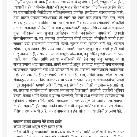
नोंदणी बंद पाडली. यावरही समाजातल्या लोकांचे म्हणणे आहे की, “राहुल कोण होता,
न्यायाधीश होता? पोलीस होता? की हुकूमशाह होता? सदस्य नोंदणीबद्दल आक्षेप होता,
तर बाबासाहेबांनी लिहिलेल्या संविधानानुसार कार्यरत असलेल्या कायदाव्यवस्थेमध्ये,
गेला बाजार प्रचारप्रसारमाध्यमांवर तो त्याचे मत व्यक्त करू शकत होता. पण, त्याने
कायदा हातात घेऊन संविधानाचा अपमानच केला.” यावर संघ स्वयंसेवकांची कोणतीही
तक्रार नसतानाही, पोलिसांनी कायदा सुव्यवस्थेसाठी राहुल आणि त्याच्या साथीदारावर
गुन्हा नोंदवला. मग सुजात आंबेडकर यांनी मकासरेच्या समर्थनार्थ, छत्रपती
संभाजीनगरच्या रा. स्व. संघाच्या कार्यालयावर मोर्चा काढला. मोर्चामध्ये त्यांनी रा.स्व
संघावर बंदी घालण्याची मागणीही केली. सुजात यांना माहिती नाही का, भारतात
संविधानयुक्त लोकशाहीचे राज्य आहे ते. आपली आवड म्हणून कुणावरही कुणी बंदी
घालू शकत नाही, तसेच, रा. स्व. संघाबद्दल बोलताना, मनु वगैरेबद्दलही गळा काढला
जातो. पण, वंचित आणि त्यांच्या समविचारी नेते हेच ‌‘मनु मनु‌’ म्हणत, त्यांचा
राजकारणाचा धंदा चालवतात. आम्ही मनुवादी असून, आम्हाला मनुवादी समाजव्यवस्था
सरकसकट लादायची आहे असे कोणत्याही रा. स्व. संघाच्या स्वयंसेवकाने सार्वजनिक
नव्हे, तर खासगीतही म्हटल्याचे एकीवात नाही. मात्र, तरीही काही लोक रा. स्व.
संघाबद्दल समाजात विष कालवण्याचा प्रयत्न करतात. याबद्दल बाबासाहेबांच्या काही
कट्टर अनुयायांचे म्हणणे आहे की, “रा. स्व. संघाची शतकोत्तरी वाटचाल सुरू आहे. रा.
स्व. संघाच्या स्वयंसेवकांनी सगळ्या समाजाच्या विकासाची, प्रगतीची, एकतेची भूमिका
घेतली. केवळ आणि केवळ बुद्धांच्या करुणेची, मैत्रीची साक्ष असलेल्या स्वयंसेवकांच्या
भूमिकेचे, सच्चेपण शोषित-वंचित समाजाला उमगले. त्यामुळे समाजही रा. स्व. संघाच्या
कार्यात सहभागी होत आहे. नेमकी याच गोष्टीची असुया आणि भीती, या रा. स्व. संघाला
विरोध करणाऱ्यांमध्ये आहे.” यावर वामनराव कर्डक यांच्या काव्यपंक्तींची आठवण येते;
संघटना हजार झाल्या नेते हजार झाले
कोणा म्हणावे आपुले चेहरे हजार झाले
कर्डक यांनी म्हटल्याप्रमाणे, आता खरंच आपले कोण आणि स्वार्थासाठी आपला वापर