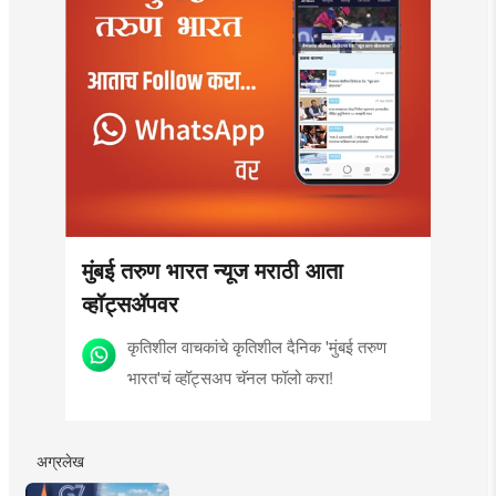
मुंबई तरुण भारत न्यूज मराठी आता
व्हॉट्सॲपवर
कृतिशील वाचकांचे कृतिशील दैनिक 'मुंबई तरुण
भारत'चं व्हॉट्सअप चॅनल फॉलो करा!
अग्रलेख