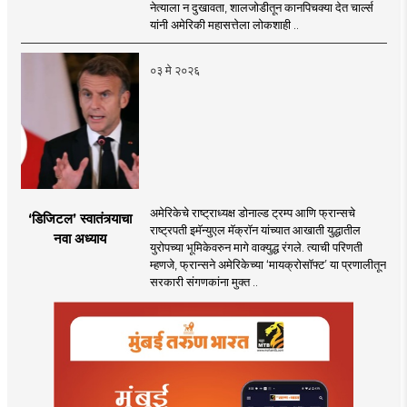
नेत्याला न दुखावता, शालजोडीतून कानपिचक्या देत चार्ल्स
यांनी अमेरिकी महासत्तेला लोकशाही ..
०३ मे २०२६
अमेरिकेचे राष्ट्राध्यक्ष डोनाल्ड ट्रम्प आणि फ्रान्सचे
‘डिजिटल’ स्वातंत्र्याचा
राष्ट्रपती इमॅन्युएल मॅक्रॉन यांच्यात आखाती युद्धातील
नवा अध्याय
युरोपच्या भूमिकेवरुन मागे वाक्युद्ध रंगले. त्याची परिणती
म्हणजे, फ्रान्सने अमेरिकेच्या ‘मायक्रोसॉफ्ट’ या प्रणालीतून
सरकारी संगणकांना मुक्त ..