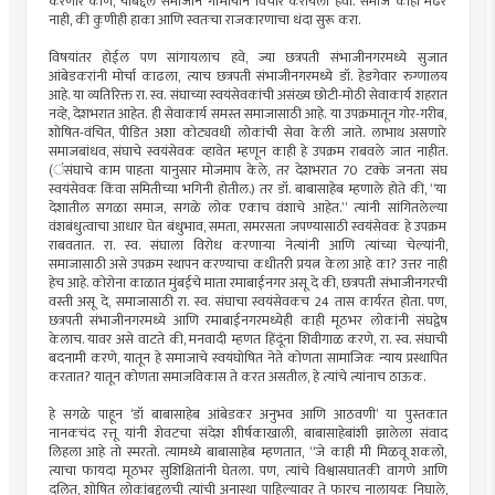
करणारे कोण, याबद्दल समाजाने गांभीर्याने विचार करायला हवा. समाज काही मेंढर
नाही, की कुणीही हाका आणि स्वतःचा राजकारणाचा धंदा सुरू करा.
विषयांतर होईल पण सांगायलाच हवे, ज्या छत्रपती संभाजीनगरमध्ये सुजात
आंबेडकरांनी मोर्चा काढला, त्याच छत्रपती संभाजीनगरमध्ये डॉ. हेडगेवार रुग्णालय
आहे. या व्यतिरिक्त रा. स्व. संघाच्या स्वयंसेवकांची असंख्य छोटी-मोठी सेवाकार्य शहरात
नव्हे, देशभरात आहेत. ही सेवाकार्य समस्त समाजासाठी आहे. या उपक्रमातून गोर-गरीब,
शोषित-वंचित, पीडित अशा कोट्यवधी लोकांची सेवा केली जाते. लाभाथ असणारे
समाजबांधव, संघाचे स्वयंसेवक व्हावेत म्हणून काही हे उपक्रम राबवले जात नाहीत.
(ंसंघाचे काम पाहता यानुसार मोजमाप केले, तर देशभरात 70 टक्के जनता संघ
स्वयंसेवक किंवा समितीच्या भगिनी होतील.) तर डॉ. बाबासाहेब म्हणाले होते की, “या
देशातील सगळा समाज, सगळे लोक एकाच वंशाचे आहेत.” त्यांनी सांगितलेल्या
वंशबंधुत्वाचा आधार घेत बंधुभाव, समता, समरसता जपण्यासाठी स्वयंसेवक हे उपक्रम
राबवतात. रा. स्व. संघाला विरोध करणाऱ्या नेत्यांनी आणि त्यांच्या चेल्यांनी,
समाजासाठी असे उपक्रम स्थापन करण्याचा कधीतरी प्रयत्न केला आहे का? उत्तर नाही
हेच आहे. कोरोना काळात मुंबईचे माता रमाबाईनगर असू दे की, छत्रपती संभाजीनगरची
वस्ती असू दे, समाजासाठी रा. स्व. संघाचा स्वयंसेवकच 24 तास कार्यरत होता. पण,
छत्रपती संभाजीनगरमध्ये आणि रमाबाईनगरमध्येही काही मूठभर लोकांनी संघद्वेष
केलाच. यावर असे वाटते की, मनवादी म्हणत हिंदूंना शिवीगाळ करणे, रा. स्व. संघाची
बदनामी करणे, यातून हे समाजाचे स्वयंघोषित नेते कोणता सामाजिक न्याय प्रस्थापित
करतात? यातून कोणता समाजविकास ते करत असतील, हे त्यांचे त्यांनाच ठाऊक.
हे सगळे पाहून ‌‘डॉ बाबासाहेब आंबेडकर अनुभव आणि आठवणी‌’ या पुस्तकात
नानकचंद रत्तू यांनी शेवटचा संदेश शीर्षकाखाली, बाबासाहेबांशी झालेला संवाद
लिहला आहे तो स्मरतो. त्यामध्ये बाबासाहेब म्हणतात, “जे काही मी मिळवू शकलो,
त्याचा फायदा मूठभर सुशिक्षितांनी घेतला. पण, त्यांचे विश्वासघातकी वागणे आणि
दलित, शोषित लोकांबद्दलची त्यांची अनास्था पाहिल्यावर ते फारच नालायक निघाले,