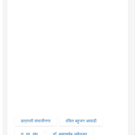
छत्रपती संभाजीनगर
वंचित बहुजन आघाडी
रा. स्व. संघ
डॉ. बाबासाहेब आंबेडकर