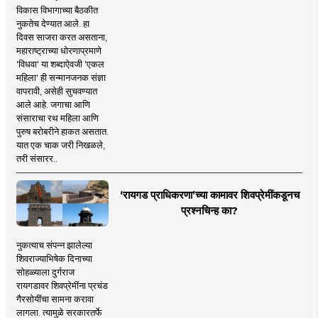
विकास विभागाच्या बैठकीत
नुकतेच देण्यात आले. हा
दिवस साजरा करत असताना,
महाराष्ट्राच्या धोरणाप्रमाणे
'विधवा' या शब्दाऐवजी 'एकल
महिला' ही सन्मानजनक संज्ञा
वापरावी, असेही सुचवण्यात
आले आहे. जगाचा आणि
संसाराचा रथ महिला आणि
पुरुष बरोबरीने हाकत असतात.
यात एक चाक जरी निखळले,
तरी संसारर..
‘रायगड प्राधिकरणा’च्या कामावर शिवप्रेमींकडूनच
प्रश्नचिन्ह का?
नुकत्याच संपन्न झालेल्या
शिवराज्याभिषेक दिनाच्या
सोहळ्याला दुर्गराज
रायगडावर शिवप्रेमींना प्रचंड
गैरसोयींचा सामना करावा
लागला. त्यामुळे सरकारतर्फे