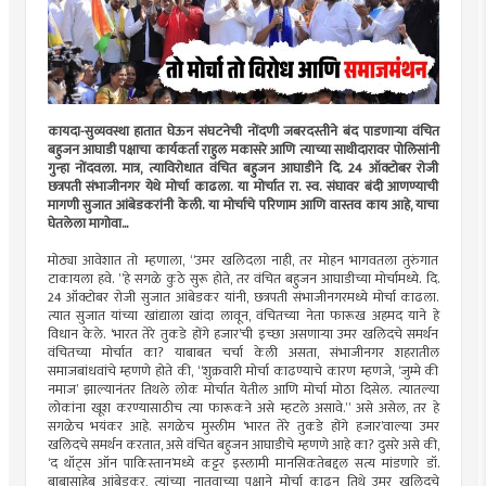
कायदा-सुव्यवस्था हातात घेऊन संघटनेची नोंदणी जबरदस्तीने बंद पाडणाऱ्या वंचित
बहुजन आघाडी पक्षाचा कार्यकर्ता राहुल मकासरे आणि त्याच्या साथीदारावर पोलिसांनी
गुन्हा नोंदवला. मात्र, त्याविरोधात वंचित बहुजन आघाडीने दि. 24 ऑक्टोबर रोजी
छत्रपती संभाजीनगर येथे मोर्चा काढला. या मोर्चात रा. स्व. संघावर बंदी आणण्याची
मागणी सुजात आंबेडकरांनी केली. या मोर्चाचे परिणाम आणि वास्तव काय आहे, याचा
घेतलेला मागोवा...
मोठ्या आवेशात तो म्हणाला, “उमर खलिदला नाही, तर मोहन भागवतला तुरुंगात
टाकायला हवे. ”हे सगळे कुठे सुरू होते, तर वंचित बहुजन आघाडीच्या मोर्चामध्ये. दि.
24 ऑक्टोबर रोजी सुजात आंबेडकर यांनी, छत्रपती संभाजीनगरमध्ये मोर्चा काढला.
त्यात सुजात यांच्या खांद्याला खांदा लावून, वंचितच्या नेता फारूख अहमद याने हे
विधान केले. ‌‘भारत तेरे तुकडे होंगे हजार‌’ची इच्छा असणाऱ्या उमर खलिदचे समर्थन
वंचितच्या मोर्चात का? याबाबत चर्चा केली असता, संभाजीनगर शहरातील
समाजबांधवांचे म्हणणे होते की, “शुक्रवारी मोर्चा काढण्याचे कारण म्हणजे, ‌‘जुम्मे की
नमाज‌’ झाल्यानंतर तिथले लोक मोर्चात येतील आणि मोर्चा मोठा दिसेल. त्यातल्या
लोकांना खूश करण्यासाठीच त्या फारूकने असे म्हटले असावे.” असे असेल, तर हे
सगळेच भयंकर आहे. सगळेच मुस्लीम ‌‘भारत तेरे तुकडे होंगे हजार‌’वाल्या उमर
खलिदचे समर्थन करतात, असे वंचित बहुजन आघाडीचे म्हणणे आहे का? दुसरे असे की,
‌‘द थॉट्स ऑन पाकिस्तान‌’मध्ये कट्टर इस्लामी मानसिकतेबद्दल सत्य मांडणारे डॉ.
बाबासाहेब आंबेडकर, त्यांच्या नातवाच्या पक्षाने मोर्चा काढून तिथे उमर खलिदचे