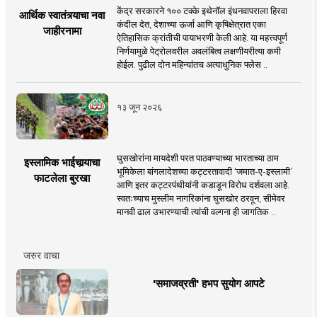
केंद्र सरकारने १०० टक्के इथेनॉल इंधनवापराला हिरवा
आर्थिक स्वातंत्र्याचा नवा
कंदील देत, देशाच्या ऊर्जा आणि कृषिक्षेत्रात एका
जाहीरनामा
ऐतिहासिक क्रांतीची पायाभरणी केली आहे. या महत्त्वपूर्ण
निर्णयामुळे पेट्रोलवरील अवलंबित्व लक्षणीयरीत्या कमी
होईल. पुढील दोन महिन्यांतच अत्याधुनिक फ्लेस ..
१३ जून २०२६
घुसखोरांना मायदेशी परत पाठवण्याच्या भारताच्या ठाम
इस्लामिक भाईचार्‍याचा
भूमिकेला बांगलादेशच्या कट्टरतावादी ‘जमात-ए-इस्लामी’
फाटलेला बुरखा
आणि इतर कट्टरपंथीयांनी कडाडून विरोध दर्शवला आहे.
स्वतःच्याच मुस्लीम नागरिकांना घुसखोर ठरवून, सीमेवर
मानवी ढाल उभारण्याची त्यांची वल्गना ही जागतिक ..
जरुर वाचा
'समाजव्रती' हभप सुयोग आपटे