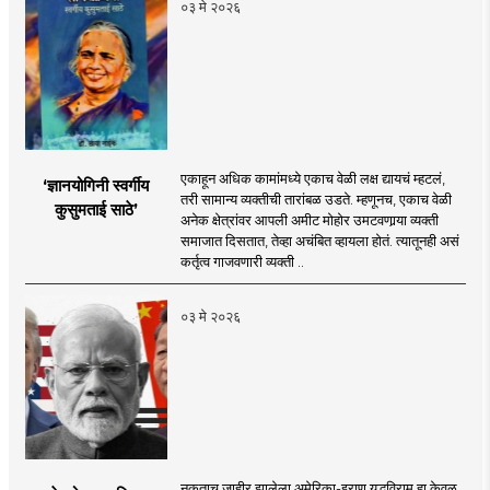
०३ मे २०२६
एकाहून अधिक कामांमध्ये एकाच वेळी लक्ष द्यायचं म्हटलं,
‘ज्ञानयोगिनी स्वर्गीय
तरी सामान्य व्यक्तीची तारांबळ उडते. म्हणूनच, एकाच वेळी
कुसुमताई साठे’
अनेक क्षेत्रांवर आपली अमीट मोहोर उमटवणार्‍या व्यक्ती
समाजात दिसतात, तेव्हा अचंबित व्हायला होतं. त्यातूनही असं
कर्तृत्व गाजवणारी व्यक्ती ..
०३ मे २०२६
नुकताच जाहीर झालेला अमेरिका-इराण युद्धविराम हा केवळ