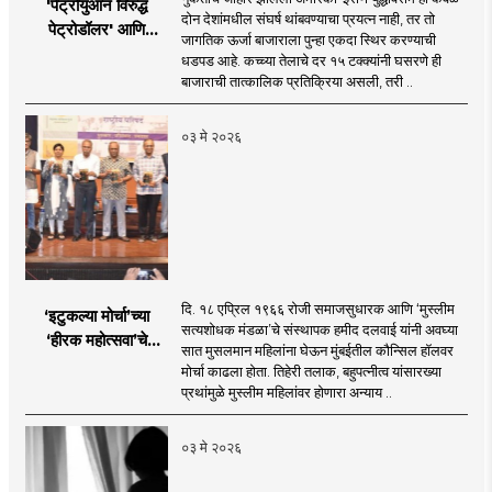
'पेट्रोयुआन विरुद्ध
दोन देशांमधील संघर्ष थांबवण्याचा प्रयत्न नाही, तर तो
पेट्रोडॉलर' आणि
जागतिक ऊर्जा बाजाराला पुन्हा एकदा स्थिर करण्याची
भारताचा 'पेट्रो-रुपी'
धडपड आहे. कच्च्या तेलाचे दर १५ टक्क्यांनी घसरणे ही
संकल्प
बाजाराची तात्कालिक प्रतिक्रिया असली, तरी ..
०३ मे २०२६
दि. १८ एप्रिल १९६६ रोजी समाजसुधारक आणि ‘मुस्लीम
‘इटुकल्या मोर्चा’च्या
सत्यशोधक मंडळा’चे संस्थापक हमीद दलवाई यांनी अवघ्या
‘हीरक महोत्सवा’चे
सात मुसलमान महिलांना घेऊन मुंबईतील कौन्सिल हॉलवर
लखलखते पैलू
मोर्चा काढला होता. तिहेरी तलाक, बहुपत्नीत्व यांसारख्या
प्रथांमुळे मुस्लीम महिलांवर होणारा अन्याय ..
०३ मे २०२६