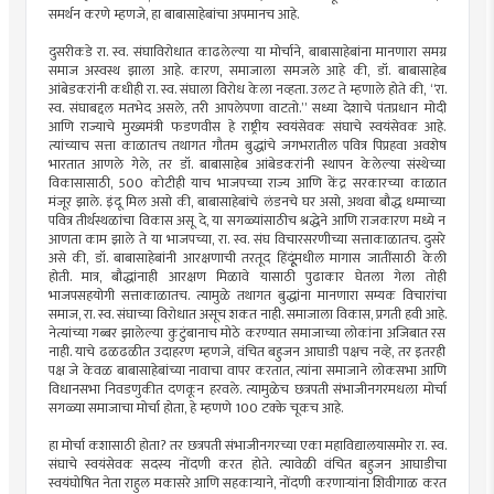
समर्थन करणे म्हणजे, हा बाबासाहेबांचा अपमानच आहे.
दुसरीकडे रा. स्व. संघाविरोधात काढलेल्या या मोर्चाने, बाबासाहेबांना मानणारा समग्र
समाज अस्वस्थ झाला आहे. कारण, समाजाला समजले आहे की, डॉ. बाबासाहेब
आंबेडकरांनी कधीही रा. स्व. संघाला विरोध केला नव्हता. उलट ते म्हणाले होते की, “रा.
स्व. संघाबद्दल मतभेद असले, तरी आपलेपणा वाटतो.” सध्या देशाचे पंतप्रधान मोदी
आणि राज्याचे मुख्यमंत्री फडणवीस हे राष्ट्रीय स्वयंसेवक संघाचे स्वयंसेवक आहे.
त्यांच्याच सत्ता काळातच तथागत गौतम बुद्धांचे जगभरातील पवित्र पिप्रहवा अवशेष
भारतात आणले गेले, तर डॉ. बाबासाहेब आंबेडकरांनी स्थापन केलेल्या संस्थेच्या
विकासासाठी, 500 कोटीही याच भाजपच्या राज्य आणि केंद्र सरकारच्या काळात
मंजूर झाले. इंदू मिल असो की, बाबासाहेबांचे लंडनचे घर असो, अथवा बौद्ध धम्माच्या
पवित्र तीर्थस्थळांचा विकास असू दे, या सगळ्यांसाठीच श्रद्धेने आणि राजकारण मध्ये न
आणता काम झाले ते या भाजपच्या, रा. स्व. संघ विचारसरणीच्या सत्ताकाळातच. दुसरे
असे की, डॉ. बाबासाहेबांनी आरक्षणाची तरतूद हिंदूूंमधील मागास जातींसाठी केली
होती. मात्र, बौद्धांनाही आरक्षण मिळावे यासाठी पुढाकार घेतला गेला तोही
भाजपसहयोगी सत्ताकाळातच. त्यामुळे तथागत बुद्धांना मानणारा सम्यक विचारांचा
समाज, रा. स्व. संघाच्या विरोधात असूच शकत नाही. समाजाला विकास, प्रगती हवी आहे.
नेत्यांच्या गब्बर झालेल्या कुटुंबानाच मोठे करण्यात समाजाच्या लोकांना अजिबात रस
नाही. याचे ढळढळीत उदाहरण म्हणजे, वंचित बहुजन आघाडी पक्षच नव्हे, तर इतरही
पक्ष जे केवळ बाबासाहेबांच्या नावाचा वापर करतात, त्यांना समाजाने लोकसभा आणि
विधानसभा निवडणुकीत दणकून हरवले. त्यामुळेच छत्रपती संभाजीनगरमधला मोर्चा
सगळ्या समाजाचा मोर्चा होता, हे म्हणणे 100 टक्के चूकच आहे.
हा मोर्चा कशासाठी होता? तर छत्रपती संभाजीनगरच्या एका महाविद्यालयासमोर रा. स्व.
संघाचे स्वयंसेवक सदस्य नोंदणी करत होते. त्यावेळी वंचित बहुजन आघाडीचा
स्वयंघोषित नेता राहुल मकासरे आणि सहकाऱ्याने, नोंदणी करणाऱ्यांना शिवीगाळ करत