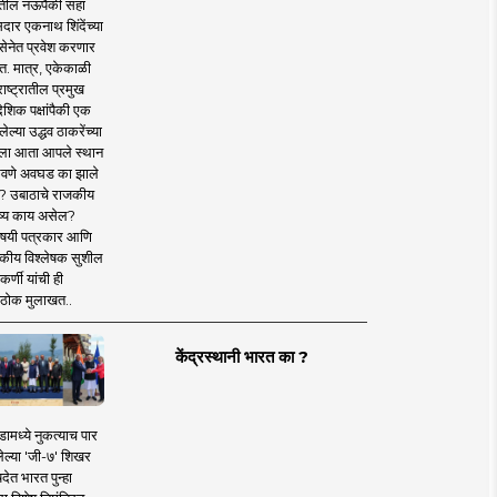
तील नऊपैकी सहा
दार एकनाथ शिंदेंच्या
सेनेत प्रवेश करणार
त. मात्र, एकेकाळी
ाष्ट्रातील प्रमुख
देशिक पक्षांपैकी एक
ल्या उद्धव ठाकरेंच्या
षाला आता आपले स्थान
वणे अवघड का झाले
? उबाठाचे राजकीय
ष्य काय असेल?
िषयी पत्रकार आणि
कीय विश्लेषक सुशील
र्णी यांची ही
ठोक मुलाखत..
केंद्रस्थानी भारत का ?
ामध्ये नुकत्याच पार
ेल्या 'जी-७' शिखर
देत भारत पुन्हा