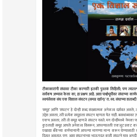
टीकाकारांनी संघावर टीका करणारी इतकी पुस्तकं लिहिली; पण त्यातल्या
सर्वंकष अभ्यास केला का, हा प्रश्नच आहे. अशा पार्श्वभूमीवर संघाच्या कार्
स्वयंसेवक संघ एक विशाल संघटन (समग्र दर्शन)‌’ रा. स्व. संघाच्या शताब्दी 
'समूह‌’ आणि ‌‘संघटन‌’ हे दोन्ही शब्द संख्यात्मक अनेकत्व दर्शवत असले, त
उद्देश असला, तरी प्रत्येक समूहाला संघटन म्हणता येत नाही. बसथांब्यावर
एकच असला, तरी तो समूह म्हणजे संघटन नसते. मग दोन्हीमध्ये नेमका 
कुठलाही समूह आपले अनेकत्व विसरून, आपल्यातली एकजूट प्रकट करून एखा
एखाद्या बँकेच्या कर्मचाऱ्यांनी आपल्या मागण्या मान्य करून घेण्या
दिसत असतात. पण, अशा संघटनांच्या भाऊगदत काही संघटने मात्र अगदी उठू