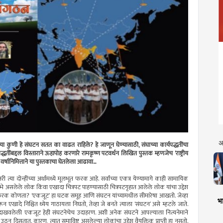
अ
 कुणी हे संघटन सतत का वाढत राहिले? हे जाणून घेण्यासाठी, संघाच्या कार्यपद्धतींचा
यपद्धतींबद्दल विस्ताराने ऊहापोह करणारे रामकृष्ण पटवर्धन लिखित पुस्तक म्हणजेच ‌‘राष्ट्रीय
वर्षानिमित्ताने या पुस्तकाचा घेतलेला आढावा...
री त्या दोन्हींच्या अर्थामध्ये मूलभूत फरक आहे. सर्वांच्या एकत्र येण्यामागे काही सामायिक
 उभे असलेले लोक किंवा एखादा चित्रपट पाहण्यासाठी चित्रपटगृहात आलेले लोक यांचा उद्देश
फरक कोणता? ‌‘एकजूट‌’ हा घटक समूह आणि संघटन यांच्यामधील सीमारेषा आखतो. जेव्हा
भा
दे निश्चित ध्येय गाठायला निघतो, तेव्हा जे बनते त्याला ‌‘संघटन‌’ असे म्हटले जाते.
साठी दाखवलेली एकजूट हेही संघटनेचेच उदाहरण. अशी अनेक संघटने आपल्याला नित्यनेमाने
न दिसतात. कारण, त्यात समाविष्ट असलेल्या लोकांचा उद्देश वैयक्तिक प्राप्ती हा नसतो.