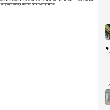
घटनाची ताकद खिळखिळी झालेल्या आणि सदैव संघावर टीका करण्यात धन्यता मानणाऱ्या
न काही महत्त्वाची सूत्रं मिळतील आणि उभारीही मिळेल!
इस्
ज