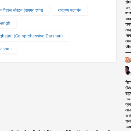
संघक
अन् 
 एक विशाल संघटन (समग्र दर्शन)
रामकृष्ण पटवर्धन
माध्
समा
Sangh
जपण
आदर्
nghatan (Comprehensive Darshan)
'सम
आपट
जीवन
kashan
शिव
ऐति
उद्ध
नव्य
प्रय
आता 
काही
राज
उडा