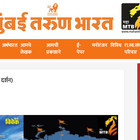
अर्थभारत
आमचे
आमची
ई-
मनोरंजन
विविध
रा.स्व.स
लेखक
प्रकाशने
पेपर
परिवार
 दर्शन)