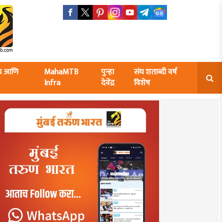
ंघ आणि
MahaMTB
पुन्हा
संघ शताब्दी वर्ष
Infra
देवेंद्र
विशेष