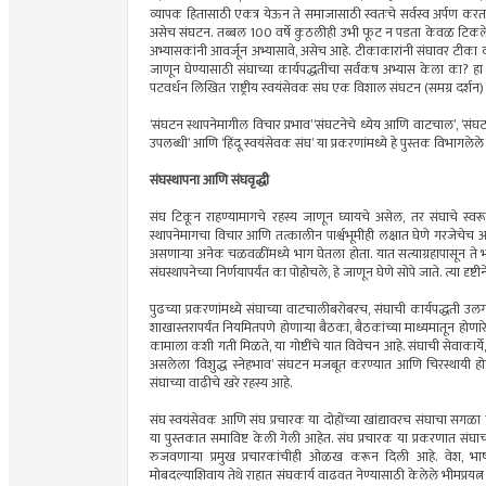
व्यापक हितासाठी एकत्र येऊन ते समाजासाठी स्वतःचे सर्वस्व अर्पण करतात.
असेच संघटन. तब्बल 100 वर्षे कुठलीही उभी फूट न पडता केवळ टिकलेलेच 
अभ्यासकांनी आवर्जून अभ्यासावे, असेच आहे. टीकाकारांनी संघावर टीका
जाणून घेण्यासाठी संघाच्या कार्यपद्धतीचा सर्वंकष अभ्यास केला का? हा प्र
पटवर्धन लिखित ‌‘राष्ट्रीय स्वयंसेवक संघ एक विशाल संघटन (समग्र दर्शन) ह
‌‘संघटन स्थापनेमागील विचार प्रभाव‌’‘संघटनेचे ध्येय आणि वाटचाल‌’, ‘संघटनेची 
उपलब्धी‌’ आणि ‌‘हिंदू स्वयंसेवक संघ‌’ या प्रकरणांमध्ये हे पुस्तक विभागलेल
संघस्थापना आणि संघवृद्धी
संघ टिकून राहण्यामागचे रहस्य जाणून घ्यायचे असेल, तर संघाचे स्व
स्थापनेमागचा विचार आणि तत्कालीन पार्श्वभूमीही लक्षात घेणे गरजेचेच आ
असणाऱ्या अनेक चळवळींमध्ये भाग घेतला होता. यात सत्याग्रहापासून ते भूमि
संघस्थापनेच्या निर्णयापर्यंत का पोहोचले, हे जाणून घेणे सोपे जाते. त्या दृष्ट
पुढच्या प्रकरणांमध्ये संघाच्या वाटचालीबरोबरच, संघाची कार्यपद्धती उ
शाखास्तरापर्यंत नियमितपणे होणाऱ्या बैठका, बैठकांच्या माध्यमातून होणारे स
कामाला कशी गती मिळते, या गोष्टींचे यात विवेचन आहे. संघाची सेवाकार्ये, धर
असलेला ‌‘विशुद्ध स्नेहभाव‌’ संघटन मजबूत करण्यात आणि चिरस्थायी होण
संघाच्या वाढीचे खरे रहस्य आहे.
संघ स्वयंसेवक आणि संघ प्रचारक या दोहोंच्या खांद्यावरच संघाचा सगळा डोलारा
या पुस्तकात समाविष्ट केली गेली आहेत. संघ प्रचारक या प्रकरणात संघाच
रुजवणाऱ्या प्रमुख प्रचारकांचीही ओळख करून दिली आहे. वेश, भाष
मोबदल्याशिवाय तेथे राहात संघकार्य वाढवत नेण्यासाठी केलेले भीमप्रयत्न