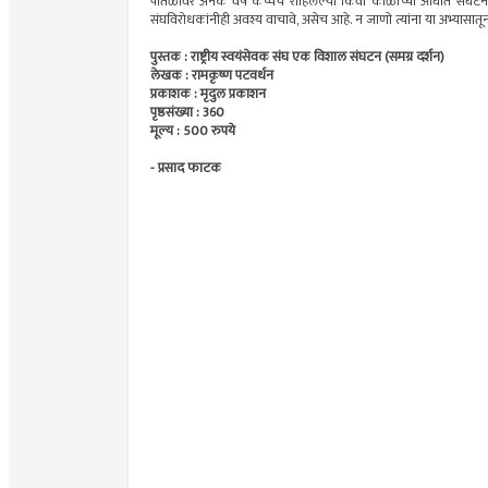
पातळीवर अनेक वर्षे कच्चेच राहिलेल्या किंवा काळाच्या ओघात सं
संघविरोधकांनीही अवश्य वाचावे, असेच आहे. न जाणो त्यांना या अभ्यासातू
पुस्तक : राष्ट्रीय स्वयंसेवक संघ एक विशाल संघटन (समग्र दर्शन)
लेखक : रामकृष्ण पटवर्धन
प्रकाशक : मृदुल प्रकाशन
पृष्ठसंख्या : 360
मूल्य : 500 रुपये
- प्रसाद फाटक