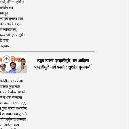
ार्य, बँकिंग, संगीत
कीर्तनाच्या
यमातून
जप्रबोधनाचा वसा
ारे वसईतील एक
श व्यक्तिमत्त्व,
ाजव्रती' हभप सुयोग
े यांचा
प्रवास.....
उद्धव ठाकरे प्रकृतीमुळे, तर आदित्य
प्रवृत्तीमुळे मागे पडले : सुशील कुलकर्णी
सेनेतील २०२२च्या
हासिक फुटीनंतर
व ठाकरे यांच्या पक्षाने
ाने उभारी घेण्याचा
त्न केला खरा. मात्र,
पुन्हा एकदा पक्षातील
 खासदारांच्या फुटीने
कीय वर्तुळात खळबळ
ली आहे. उबाठा