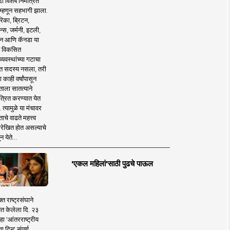
 विशेष निमंत्रित
 म्हणून सहभागी झाला.
िका, ब्रिटन,
न्स, जर्मनी, इटली,
न आणि कॅनडा या
 विकसित
व्यवस्थांच्या गटाचा
त सदस्य नसला, तरी
या काही वर्षांपासून
ताला सातत्याने
त्रित करण्यात येत
 त्यामुळे या मंचावर
ाचे वाढते महत्त्व
रेखित होत असल्याचे
न येते...
'एकल महिलां'साठी पुढचे पाऊल
क्त राष्ट्रसंघाने
ित केलेला दि. २३
हा 'आंतरराष्ट्रीय
ा दिन' संपूर्ण