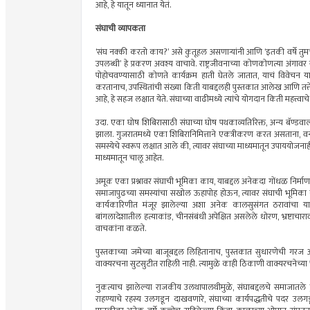
आहे, हे यातून ध्यानात येतं.
संघाची व्यापकता
‌‘संघ नक्की करतो काय?‌’ असे कुतूहल असणाऱ्यांनी आणि ‌‘इतकी वर्षे तुमच्
उपलब्धी‌’ हे प्रकरण अवश्य वाचावे. राष्ट्रजीवनाच्या कोणकोणत्या अंगाव
पोहोचवण्यासाठी कोणते कार्यक्रम हाती घेतले जातात, याचं विवेचन या 
करतानाच, उपस्थितांची संख्या किती याबद्दलही पुस्तकात आलेख आणि त
आहे, हे सहज लक्षात येते. संघाच्या वाढीमध्ये त्यांचे योगदान किती महत्त्वाच
उदा. एका घोष शिबिरासाठी संघाच्या घोष पथकाव्यतिरिक्त, अन्य बॅण्डवाल्या
झाला. गुजरातमध्ये एका शिबिरानिमित्ताने एकत्रीकरण करत असताना, 
समस्येचे स्वरूप लक्षात आले की, त्यावर संघाच्या माध्यमातून उपाययोजन
माध्यमातून चालू आहेत.
अमूक एका प्रश्नावर संघाची भूमिका काय, याबद्दल अनेकदा गोंधळ निर्माण क
समाजापुढच्या समस्यांचा सखोल ऊहापोह होऊन, त्यावर संघाची भूमिका 
कार्यकारिणीत मंजूर झालेल्या अशा अनेक कालसुसंगत ठरावांचा या 
बांगलादेशातील हत्याकांड, चीनसंबंधी अपेक्षित असलेले धोरण, भ्रष्टाचारा
वाचकांना कळते.
पुस्तकाच्या जमेच्या बाजूबद्दल लिहितानाच, पुस्तकात सुधारणेची गरज 
वाक्यरचना सुटसुटीत राहिली नाही. त्यामुळे काही ठिकाणी वाक्यरचनेच्या च
नुकत्याच झालेल्या राजकीय उलथापालथीमुळे, संघाबद्दलचे समाजातले
राहण्याचे रहस्य उलगडून दाखवणारे, संघाच्या कार्यपद्धतीचे पदर उल