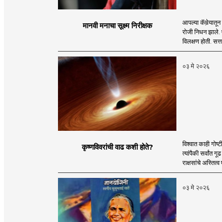
आपल्या कॅमेर्‍या
मानवी मनाचा सूक्ष्म निरीक्षक
रोजी निधन झाले. एख
विलक्षण होती. सत
०३ मे २०२६
विश्वात काही गोष्
कृष्णविवरांची वाढ कशी होते?
त्यांपैकी सर्वांत
राक्षसांचे अस्तित्
०३ मे २०२६