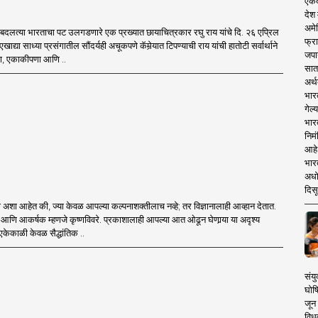
एकदा
देश
अमेर
तून बदलत्या भारताचा पट उलगडणारे एक प्रख्यात छायाचित्रकार रघु राय यांचे दि. २६ एप्रिल
फ्रा
ाद्या साध्या प्रसंगातील सौंदर्यही अचूकपणे कॅमेर्‍यात टिपण्याची राय यांची हातोटी सर्वार्थाने
जपा
्ता, एकाकीपणा आणि ..
सात
अर्थ
भार
गेल्
भार
निमं
आहे.
भारत
अधो
दिसू
टी अशा आहेत की, ज्या केवळ आपल्या कल्पनाशक्तीलाच नव्हे; तर विज्ञानालाही आव्हान देतात.
 गूढ आणि आकर्षक म्हणजे कृष्णविवरे. प्रकाशालाही आपल्या आत ओढून घेणार्‍या या अदृश्य
व एकेकाळी केवळ सैद्धांतिक ..
संयु
घोष
जून 
विधव