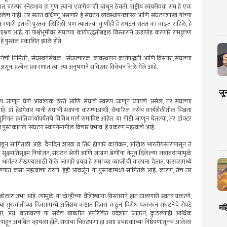
 परस्पर स्नेहभाव हा गुण त्यांना एकमेकांशी बांधून ठेवतो. राष्ट्रीय स्वयंसेवक संघ हे एक
नाही, तर सतत वर्धिष्णू असणारे हे संघटन व्यवस्थापनशास्त्र आणि संघटनशास्त्र यांच्या
 करणारी इतकी पुस्तकं लिहिली; पण त्यातल्या कुणीही हे संघटन सतत का वाढत राहिले, हे
श्नच आहे. या पार्श्वभूमीवर संघाच्या कार्यपद्धतीबद्दल विस्ताराने ऊहापोह करणारे रामकृष्ण
े पुस्तक प्रकाशित झाले होते‌’
निर्मिती‌’, ‌‘संघस्वयंसेवक‌’, ‌‘संघप्रचारक‌’,‌‘व्यवस्थापन कार्यपद्धती आणि विस्तार‌’,‘संघाच्या
े असून, प्रत्येक प्रकरणात त्या त्या अनुषंगाने सविस्तर विवेचन केले गेले आहे.
जु
रूप जाणून घेणे आवश्यक ठरते आणि संघाचे स्वरूप जाणून घ्यायचे असेल, तर संघाच्या
हे. डॉ. हेडगेवार यांनी संघाची स्थापना करण्याआधी, वैचारिक तसेच कार्यशैलीतील भिन्नता
गत क्रांतिकार्यापर्यंतचे विविध मार्ग समाविष्ट आहेत. या गोष्टी जाणून घेतल्या, तर डॉक्टर
ीने पुस्तकातले ‌‘संघटन स्थापनेमागील विचार प्रभाव‌’ हे प्रकरण महत्त्वाचे आहे.
लगडून सांगितली आहे. दैनंदिन शाखा व तिथे होणारे कार्यक्रम, अखिल भारतीयस्तरापासून ते
ूक्ष्मातिसूक्ष्म नियोजन, संघटन श्रेणी आणि जाग्रण श्रेणींना नेमून दिलेल्या जबाबदाऱ्यांमुळे
्मांतर रोखण्यासाठी केले जाणारे प्रयत्न हे संघाच्या व्याप्तीची कल्पना देतात. परस्परांमध्ये
्यात कसा महत्त्वाचा ठरतो, हेही आवर्जून या पुस्तकामध्ये सांगितले आहे. कारण, तेच तर
 उभा आहे. त्यामुळे या दोन्हींच्या वैशिष्ट्यांना विस्ताराने हात घालणारी स्वतंत्र प्रकरणे,
्या सुरुवातीच्या दिवसांमध्ये अतिशय कष्टात दिवस कंठून, विरोध पत्करून संघटनेचे रोपटे
मह
ा, अन्न, वातावरण या सर्वच बाबतीत अपरिचित प्रदेशात जाऊन, कुठल्याही आर्थिक
 पाहून अचंबित व्हायला होते. संघाचा चिवटपणा हा अशा प्रचारकांच्या निष्ठेपणातूनच आलेला