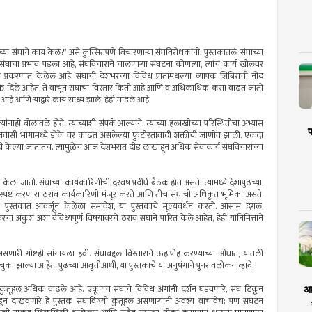
या संघाने काय केलं?‌’ असे कुत्सितपणे विचारणाऱ्या संघविरोधकांनी, पुस्तकातलं ‌‘संघाच्या
र संघाचा प्रभाव पडला आहे, संघविचाराने चालणाऱ्या संघटना कोणत्या, त्यांचं कार्य खोलवर
प्रकरणात केलेलं आहे. संघाची देशभरच्या विविध प्रांतांमधल्या व्यापक शिबिरांची नोंद
क्ते दिले आहेत. ते वाचून संघाचा विस्तार किती आहे आणि व अधिकाधिक कसा वाढत जातो
े आहे आणि याद्वारे काय साध्य झाले, हेही मांडले आहे.
ंनाही बोलावले होते. त्यांच्याशी संपर्क आल्याने, त्यांच्या हलाखीच्या परिस्थितीचा अभ्यास
प
वनवासी भागामध्ये डोके वर काढत असलेल्या फुटीरतावादी शक्तींची जाणीव झाली. एकदा
ाही केल्या जातातच. त्यामुळेच आज देशभरात दीड लाखांहून अधिक सेवाकार्य संघविचारांच्या
ेला जातो. संघाच्या कार्यकारिणीची दरवष प्रदीर्घ बैठक होत असते. त्यामध्ये देशापुढच्या,
स्पष्ट करणारा ठराव कार्यकारिणी मंजूर करते आणि तीच संघाची अधिकृत भूमिका असते.
पुस्तकात आवर्जून केलेला समावेश, या पुस्तकाचे मूल्यवर्धन करतो. आसाम दंगल,
वरचा अंकुश अशा वैविध्यपूर्ण विषयांवरचे ठराव संघाने पारित केले आहेत, हेही यानिमित्ताने
असणारी गोष्टही सांगायला हवी. संघाबद्दल विस्ताराने ऊहापोह करण्याच्या ओघात, यातली
ुका झाल्या आहेत. पुढच्या आवृत्तीआधी, या पुस्तकाचे या अनुषंगाने पुनरावलोकन व्हावे.
 कुतूहल अधिक वाढले आहे. एकूणच संघाचे विविध अंगांनी दर्शन घडवणारे, संघ टिकून
आर
गडून दाखवणारे हे पुस्तक संघाविषयी कुतूहल असणाऱ्यांनी अवश्य वाचावेच; पण संघटन