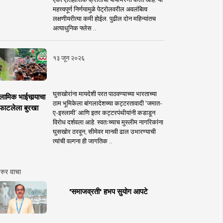
महत्त्वपूर्ण निर्णयामुळे पेट्रोलवरील अवलंबित्व
लक्षणीयरीत्या कमी होईल. पुढील दोन महिन्यांतच
अत्याधुनिक फ्लेस ..
१३ जून २०२६
घुसखोरांना मायदेशी परत पाठवण्याच्या भारताच्या
लामिक भाईचार्‍याचा
ठाम भूमिकेला बांगलादेशच्या कट्टरतावादी ‘जमात-
फाटलेला बुरखा
ए-इस्लामी’ आणि इतर कट्टरपंथीयांनी कडाडून
विरोध दर्शवला आहे. स्वतःच्याच मुस्लीम नागरिकांना
घुसखोर ठरवून, सीमेवर मानवी ढाल उभारण्याची
त्यांची वल्गना ही जागतिक ..
रुर वाचा
'समाजव्रती' हभप सुयोग आपटे