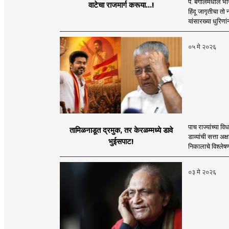
प. बंगालमधील भाज
वाटेचा राजमार्ग करूया...!
हिंदू जागृतीचा तो
यांसारख्या धुरिणांन
०५ मे २०२६
पाच राज्यांच्या 
तामिळनाडूत द्रमुक, तर केरळम्मध्ये डावे
डाव्यांची सत्ता अक
भुईसपाट!
निकालाचे विश्लेष
०३ मे २०२६