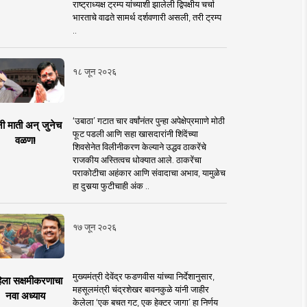
राष्ट्राध्यक्ष ट्रम्प यांच्याशी झालेली द्विपक्षीय चर्चा
भारताचे वाढते सामर्थ दर्शवणारी असली, तरी ट्रम्प
..
१८ जून २०२६
‘उबाठा’ गटात चार वर्षांनंतर पुन्हा अपेक्षेप्रमााणे मोठी
नी माती अन् जुनेच
फूट पडली आणि सहा खासदारांनी शिंदेंच्या
वळण!
शिवसेनेत विलीनीकरण केल्याने उद्धव ठाकरेंचे
राजकीय अस्तित्वच धोक्यात आले. ठाकरेंचा
पराकोटीचा अहंकार आणि संवादाचा अभाव, यामुळेच
हा दुसर्‍या फुटीचाही अंक ..
१७ जून २०२६
मुख्यमंत्री देवेंद्र फडणवीस यांच्या निर्देशानुसार,
िला सक्षमीकरणाचा
महसूलमंत्री चंद्रशेखर बावनकुळे यांनी जाहीर
नवा अध्याय
केलेला ‘एक बचत गट, एक हेक्टर जागा’ हा निर्णय