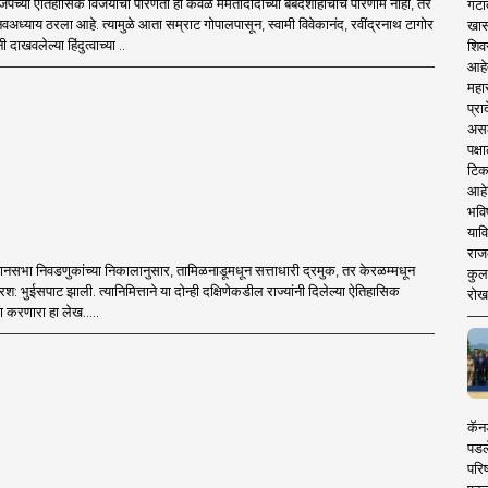
पच्या ऐतिहासिक विजयाची परिणती ही केवळ ममतादीदींच्या बेबंदशाहीचाच परिणाम नाही, तर
गटा
 नवअध्याय ठरला आहे. त्यामुळे आता सम्राट गोपालपासून, स्वामी विवेकानंद, रवींद्रनाथ टागोर
खास
ी दाखवलेल्या हिंदुत्वाच्या ..
शिव
आहे
महार
प्रा
असले
पक्
टिक
आहे
भवि
याव
राज
विधानसभा निवडणुकांच्या निकालानुसार, तामिळनाडूमधून सत्ताधारी द्रमुक, तर केरळम्मधून
कुलक
्षरश: भुईसपाट झाली. त्यानिमित्ताने या दोन्ही दक्षिणेकडील राज्यांनी दिलेल्या ऐतिहासिक
रोख
ण करणारा हा लेख.....
कॅनड
पडल
परिष