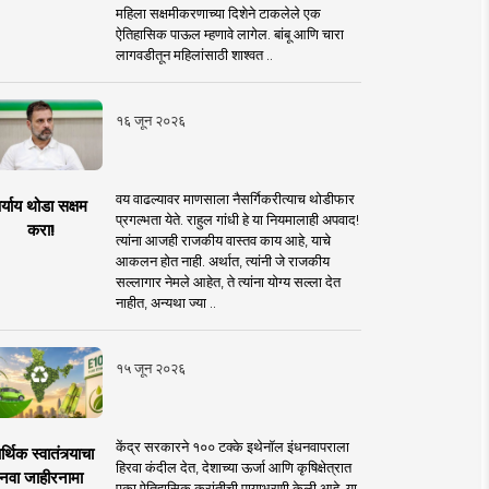
महिला सक्षमीकरणाच्या दिशेने टाकलेले एक
ऐतिहासिक पाऊल म्हणावे लागेल. बांबू आणि चारा
लागवडीतून महिलांसाठी शाश्वत ..
१६ जून २०२६
वय वाढल्यावर माणसाला नैसर्गिकरीत्याच थोडीफार
र्याय थोडा सक्षम
प्रगल्भता येते. राहुल गांधी हे या नियमालाही अपवाद!
करा!
त्यांना आजही राजकीय वास्तव काय आहे, याचे
आकलन होत नाही. अर्थात, त्यांनी जे राजकीय
सल्लागार नेमले आहेत, ते त्यांना योग्य सल्ला देत
नाहीत, अन्यथा ज्या ..
१५ जून २०२६
केंद्र सरकारने १०० टक्के इथेनॉल इंधनवापराला
्थिक स्वातंत्र्याचा
हिरवा कंदील देत, देशाच्या ऊर्जा आणि कृषिक्षेत्रात
नवा जाहीरनामा
एका ऐतिहासिक क्रांतीची पायाभरणी केली आहे. या