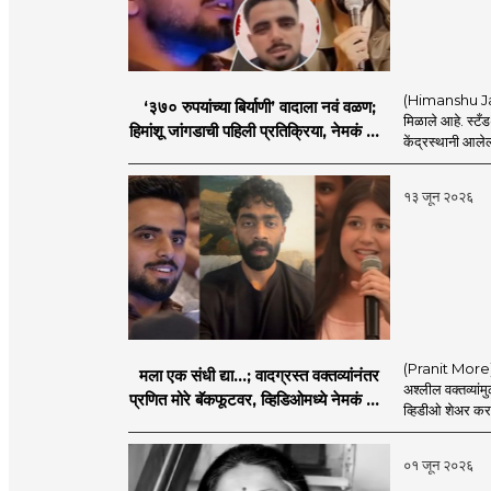
(Himanshu Jangd
‘३७० रुपयांच्या बिर्याणी’ वादाला नवं वळण;
मिळाले आहे. स्टँड-
हिमांशू जांगडाची पहिली प्रतिक्रिया, नेमकं काय
केंद्रस्थानी आलेल्
म्हणाला?
१३ जून २०२६
(Pranit More) स्
मला एक संधी द्या...; वादग्रस्त वक्तव्यांनंतर
अश्लील वक्तव्यांम
प्रणित मोरे बॅकफूटवर, व्हिडिओमध्ये नेमकं काय
व्हिडीओ शेअर कर
म्हणाला?
०१ जून २०२६