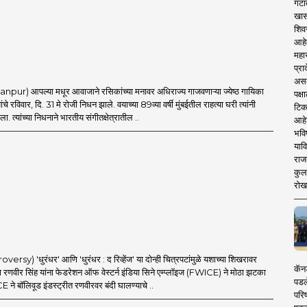
गटा
खास
शिव
आहे
महार
प्रा
असले
r) आपल्या मधूर आवाजाने रसिकांच्या मनावर अधिराज्य गाजवणाऱ्या ज्येष्ठ गायिका
पक्
चे रविवार, दि. 31 मे रोजी निधन झाले. वयाच्या 89व्या वर्षी मुंबईतील राहत्या घरी त्यांनी
टिक
. त्यांच्या निधनाने भारतीय संगीतक्षेत्रातील ..
आहे
भवि
याव
राज
कुलक
रोख
sy) 'धुरंधर' आणि 'धुरंधर : द रिव्हेंज' या दोन्ही चित्रपटांमुळे यशाच्या शिखरावर
कॅनड
 रणवीर सिंह यांना फेडरेशन ऑफ वेस्टर्न इंडिया सिने एम्प्लॉइज (FWICE) ने मोठा झटका
पडल
ने बॉलिवूड इंडस्ट्रीत रणवीरवर बंदी घालण्याचे ..
परिष