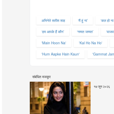
अभिनेते सतीश शाह
‘मैं हूं ना’
‘कल हो ना 
‘हम आपके हैं कौन’
‘गम्मत जम्मत’
‘वाजवा
'Main Hoon Na'
'Kal Ho Na Ho'
'Hum Aapke Hain Kaun'
'Gammat Ja
संबंधित मजकूर
१७ जून २०२६