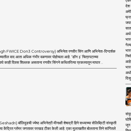
एकदा
देश
अमेर
फ्रा
जपा
सात
अर्थ
भार
गेल्
भार
h FWICE Don3 Controversy) अभिनेता रणवीर सिंग आणि अभिनेता-दिग्दर्शक
निमं
च्यातील वाद आता अधिक गंभीर वळणावर पोहोचला आहे. ‘डॉन ३’ चित्रपटाच्या
आहे.
घे काही दिवस शिल्लक असताना रणवीर सिंगने कथितरित्या प्रकल्पातून माघार ..
भारत
अधो
दिसू
संयु
घोष
dri) बॉलिवूडची ज्येष्ठ अभिनेत्री मीनाक्षी शेषाद्री हिने सध्याच्या सेलिब्रिटी संस्कृती
जून 
 केंद्रित ग्लॅमर जगतावर परखड टीका केली आहे. एका मुलाखतीत बोलताना तिने सांगितले
विधव