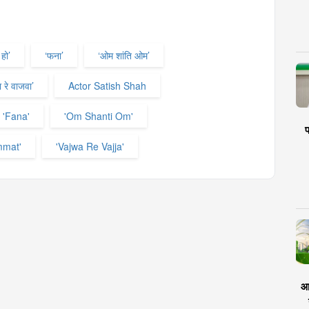
हो’
‘फना’
‘ओम शांति ओम’
 रे वाजवा’
Actor Satish Shah
'Fana'
'Om Shanti Om'
प
mmat'
'Vajwa Re Vajja'
आर