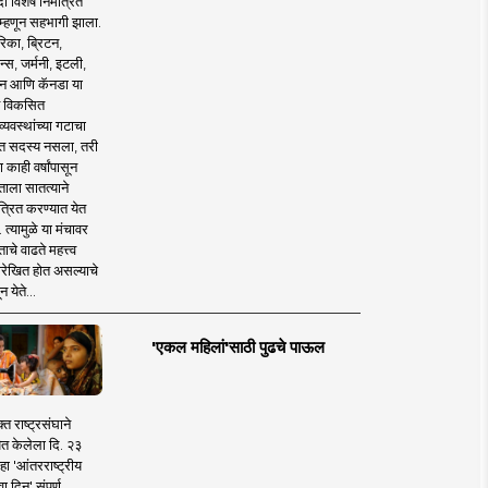
 विशेष निमंत्रित
 म्हणून सहभागी झाला.
िका, ब्रिटन,
न्स, जर्मनी, इटली,
न आणि कॅनडा या
 विकसित
व्यवस्थांच्या गटाचा
त सदस्य नसला, तरी
या काही वर्षांपासून
ताला सातत्याने
त्रित करण्यात येत
 त्यामुळे या मंचावर
ाचे वाढते महत्त्व
रेखित होत असल्याचे
न येते...
'एकल महिलां'साठी पुढचे पाऊल
क्त राष्ट्रसंघाने
ित केलेला दि. २३
हा 'आंतरराष्ट्रीय
ा दिन' संपूर्ण