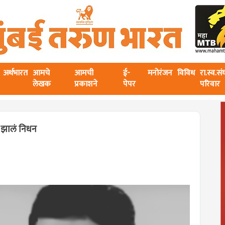
अर्थभारत
आमचे
आमची
ई-
मनोरंजन
विविध
रा.स्व.स
लेखक
प्रकाशने
पेपर
परिवार
े झालं निधन