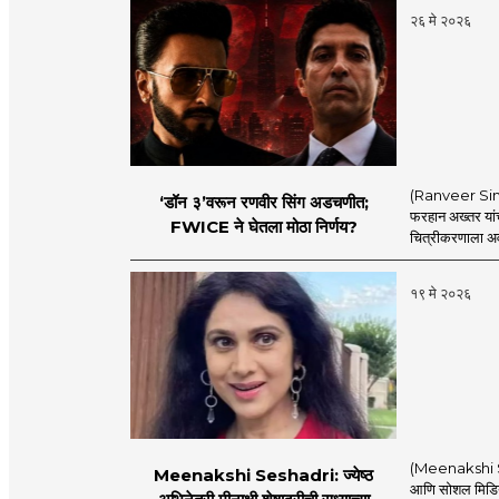
२६ मे २०२६
(Ranveer Sing
‘डॉन ३’वरून रणवीर सिंग अडचणीत;
फरहान अख्तर यां
FWICE ने घेतला मोठा निर्णय?
चित्रीकरणाला अव
१९ मे २०२६
(Meenakshi Sesha
Meenakshi Seshadri: ज्येष्ठ
आणि सोशल मिडिया