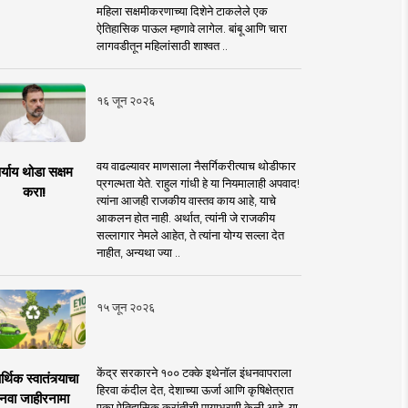
महिला सक्षमीकरणाच्या दिशेने टाकलेले एक
ऐतिहासिक पाऊल म्हणावे लागेल. बांबू आणि चारा
लागवडीतून महिलांसाठी शाश्वत ..
१६ जून २०२६
वय वाढल्यावर माणसाला नैसर्गिकरीत्याच थोडीफार
र्याय थोडा सक्षम
प्रगल्भता येते. राहुल गांधी हे या नियमालाही अपवाद!
करा!
त्यांना आजही राजकीय वास्तव काय आहे, याचे
आकलन होत नाही. अर्थात, त्यांनी जे राजकीय
सल्लागार नेमले आहेत, ते त्यांना योग्य सल्ला देत
नाहीत, अन्यथा ज्या ..
१५ जून २०२६
केंद्र सरकारने १०० टक्के इथेनॉल इंधनवापराला
्थिक स्वातंत्र्याचा
हिरवा कंदील देत, देशाच्या ऊर्जा आणि कृषिक्षेत्रात
नवा जाहीरनामा
एका ऐतिहासिक क्रांतीची पायाभरणी केली आहे. या