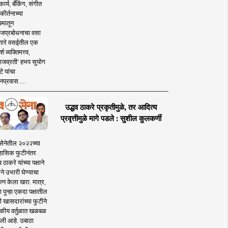
ार्य, बँकिंग, संगीत
कीर्तनाच्या
यमातून
जप्रबोधनाचा वसा
ारे वसईतील एक
श व्यक्तिमत्त्व,
ाजव्रती' हभप सुयोग
े यांचा
प्रवास.....
उद्धव ठाकरे प्रकृतीमुळे, तर आदित्य
प्रवृत्तीमुळे मागे पडले : सुशील कुलकर्णी
सेनेतील २०२२च्या
हासिक फुटीनंतर
व ठाकरे यांच्या पक्षाने
ाने उभारी घेण्याचा
त्न केला खरा. मात्र,
पुन्हा एकदा पक्षातील
 खासदारांच्या फुटीने
कीय वर्तुळात खळबळ
ली आहे. उबाठा