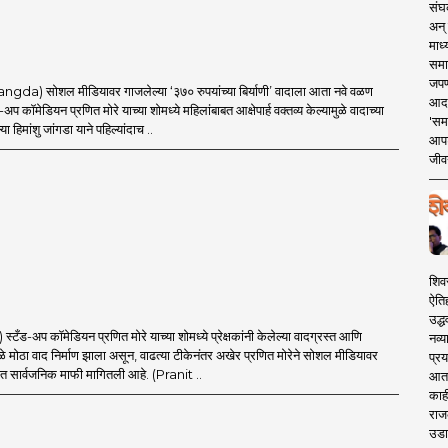
संघक
अन् 
माध्
समा
जपण
a) सोशल मीडियावर गाजलेल्या ‘३७० रुपयांच्या बिर्याणी’ वादाला आता नवे वळण
आदर्
अप कॉमेडियन प्रणित मोरे याच्या शोमध्ये महिलांबाबत आक्षेपार्ह वक्तव्य केल्यामुळे वादाच्या
'सम
या हिमांशु जांगडा याने पहिल्यांदाच ..
आपट
जीवन
शिव
ऐति
उद्ध
टँड-अप कॉमेडियन प्रणित मोरे याच्या शोमध्ये प्रेक्षकांनी केलेल्या वादग्रस्त आणि
नव्य
ुळे मोठा वाद निर्माण झाला असून, वाढत्या टीकेनंतर अखेर प्रणित मोरेने सोशल मीडियावर
प्रय
त सार्वजनिक माफी मागितली आहे. (Pranit ..
आता 
काही
राज
उडा