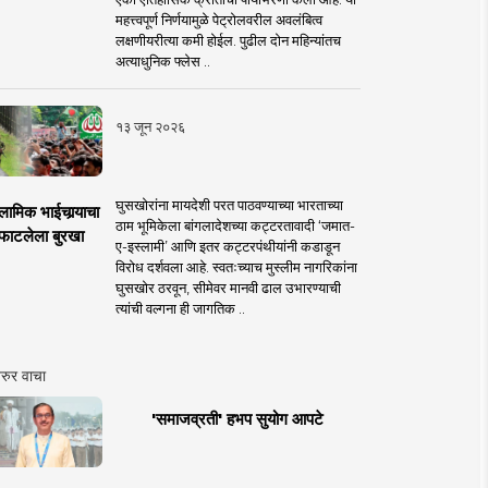
महत्त्वपूर्ण निर्णयामुळे पेट्रोलवरील अवलंबित्व
लक्षणीयरीत्या कमी होईल. पुढील दोन महिन्यांतच
अत्याधुनिक फ्लेस ..
१३ जून २०२६
घुसखोरांना मायदेशी परत पाठवण्याच्या भारताच्या
लामिक भाईचार्‍याचा
ठाम भूमिकेला बांगलादेशच्या कट्टरतावादी ‘जमात-
फाटलेला बुरखा
ए-इस्लामी’ आणि इतर कट्टरपंथीयांनी कडाडून
विरोध दर्शवला आहे. स्वतःच्याच मुस्लीम नागरिकांना
घुसखोर ठरवून, सीमेवर मानवी ढाल उभारण्याची
त्यांची वल्गना ही जागतिक ..
रुर वाचा
'समाजव्रती' हभप सुयोग आपटे