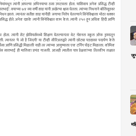
नेमांमधून त्यांनी आपल्या अभिनयाचा ठसा उमटवला होता. याशिवाय अनेक प्रसिद्ध टीव्ही
भाई’. वयाच्या ७४ व्या वर्षी शाह यांनी अखेरचा श्वास घेतला. त्यांच्या निधनाने बॉलिवूडवर
निधन झालं. त्यानंतर सतीश शाह यांनीही जगाचा निरोप घेतल्याने सिनेविश्वाला मोठा धक्का
प्रसिद्ध होते. अनेक दशके त्यांनी सिनेविश्वात काम केलं. त्यांनी २५० हून अधिक हिंदी आणि
होता. त्यांनी सेंट झेवियर्समध्ये शिक्षण घेतल्यानंतर थेट नॅशनल स्कूल ऑफ ड्रामातून
त्यानंतर ‘ये जो है जिंदगी’ या टीव्ही सीरिअलद्वारे त्यांनी छोट्या पडद्यावर पदार्पण केले
पैसा आणि प्रसिद्धी मिळाली नाही तर त्यांच्या आयुष्याला एक टर्निंग पॉइंट मिळाला. कॉमिक
स साराभाई ही मालिका प्रचंड गाजली. आजही त्यातील पात्र प्रेक्षकांच्या तितकीच लक्षात
जु
मह