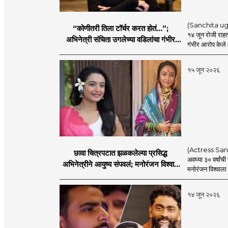
(Sanchita ugale
“कोणीतरी तिला टॉर्चर करत होतं...”;
१४ जून रोजी राहत
अभिनेत्री संचिता उगलेच्या वडिलांचा गंभीर
गंभीर आरोप केले आ
आरोप
१५ जून २०२६
(Actress Sanchi
छावा चित्रपटात झळकलेल्या प्रसिद्ध
अवघ्या ३० वर्षांच
अभिनेत्रीने आयुष्य संपवलं; मनोरंजन विश्वात
मनोरंजन विश्वाला
हळहळ
१४ जून २०२६