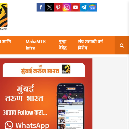
ंघ आणि
MahaMTB
पुन्हा
संघ शताब्दी वर्ष
Infra
देवेंद्र
विशेष