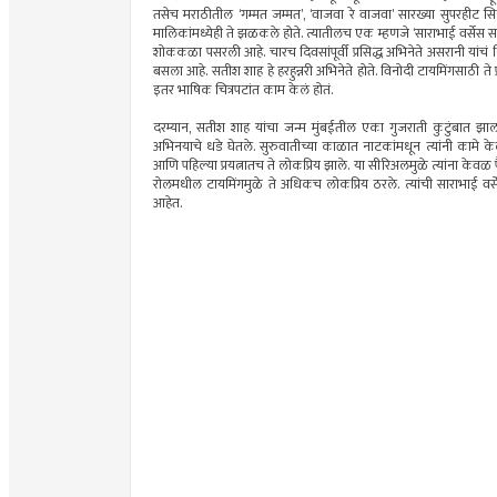
तसेच मराठीतील ‘गम्मत जम्मत’, ‘वाजवा रे वाजवा’ सारख्या सुपरहीट सि
मालिकांमध्येही ते झळकले होते. त्यातीलच एक म्हणजे ‘साराभाई वर्सेस सारा
शोककळा पसरली आहे. चारच दिवसांपूर्वी प्रसिद्ध अभिनेते असरानी यांचं 
बसला आहे. सतीश शाह हे हरहुन्नरी अभिनेते होते. विनोदी टायमिंगसाठी ते 
इतर भाषिक चित्रपटांत काम केलं होतं.
दरम्यान, सतीश शाह यांचा जन्म मुंबईतील एका गुजराती कुटुंबात झाला 
अभिनयाचे धडे घेतले. सुरुवातीच्या काळात नाटकांमधून त्यांनी कामे केली. 
आणि पहिल्या प्रयत्नातच ते लोकप्रिय झाले. या सीरिअलमुळे त्यांना केवळ 
रोलमधील टायमिंगमुळे ते अधिकच लोकप्रिय ठरले. त्यांची साराभाई वर्से
आहेत.