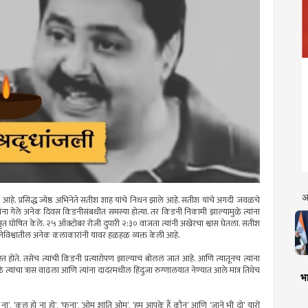
अ
े. प्रसिद्ध ज्येष्ठ अभिनेते सतीश शाह यांचे निधन झाले आहे. सतीश यांचे अगदी जवळचे
यांना गेले अनेक दिवस किडनीसंबधीत समस्या होत्या. तर किडनी निकामी झाल्यामुळे त्यांना
ा मृत घोषित केले. २५ ऑक्टोबर रोजी दुपारी २:३० वाजता त्यांनी अखेरचा श्वास घेतला. सतीश
 सिनेविश्वातील अनेक कलाकारांनी यावर हळहळ व्यक्त केली आहे.
 होते. तसेच त्यांची किडनी प्रत्यारोपण झाल्याचं बोललं जातं आहे. आणि त्यातूनच त्यांना
े त्यांचा त्रास वाढला आणि त्यांना दादरमधील हिंदुजा रुग्णालयात नेण्यात आले मात्र तिथेच
भा
 हूं ना’, ‘कल हो ना हो’, ‘फना’, ‘ओम शांति ओम’, ‘हम आपके हैं कौन’ आणि ‘जाने भी दो’ यारों