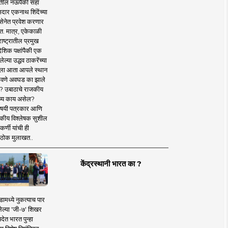
तील नऊपैकी सहा
दार एकनाथ शिंदेंच्या
सेनेत प्रवेश करणार
त. मात्र, एकेकाळी
ाष्ट्रातील प्रमुख
देशिक पक्षांपैकी एक
ल्या उद्धव ठाकरेंच्या
षाला आता आपले स्थान
वणे अवघड का झाले
? उबाठाचे राजकीय
ष्य काय असेल?
िषयी पत्रकार आणि
कीय विश्लेषक सुशील
र्णी यांची ही
ठोक मुलाखत..
केंद्रस्थानी भारत का ?
ामध्ये नुकत्याच पार
ेल्या 'जी-७' शिखर
देत भारत पुन्हा