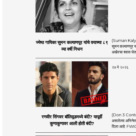
(Suman Kalyanpu
ज्येष्ठ गायिका सुमन कल्याणपूर यांचे वयाच्या ८९
सुमन कल्याणपूर यां
व्या वर्षी निधन
अखेरचा श्वास घेतला
२७ मे २०२६
(Don 3 Controver
रणवीर सिंगवर बॉलिवूडमध्ये बंदी? यापूर्वी
असलेल्या अभिनेता
कुणाकुणावर आली होती बंदी?
दिला आहे. FWICE 