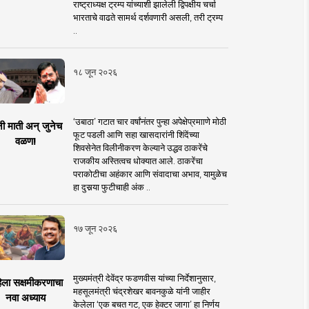
राष्ट्राध्यक्ष ट्रम्प यांच्याशी झालेली द्विपक्षीय चर्चा
भारताचे वाढते सामर्थ दर्शवणारी असली, तरी ट्रम्प
..
१८ जून २०२६
‘उबाठा’ गटात चार वर्षांनंतर पुन्हा अपेक्षेप्रमााणे मोठी
नी माती अन् जुनेच
फूट पडली आणि सहा खासदारांनी शिंदेंच्या
वळण!
शिवसेनेत विलीनीकरण केल्याने उद्धव ठाकरेंचे
राजकीय अस्तित्वच धोक्यात आले. ठाकरेंचा
पराकोटीचा अहंकार आणि संवादाचा अभाव, यामुळेच
हा दुसर्‍या फुटीचाही अंक ..
१७ जून २०२६
मुख्यमंत्री देवेंद्र फडणवीस यांच्या निर्देशानुसार,
िला सक्षमीकरणाचा
महसूलमंत्री चंद्रशेखर बावनकुळे यांनी जाहीर
नवा अध्याय
केलेला ‘एक बचत गट, एक हेक्टर जागा’ हा निर्णय