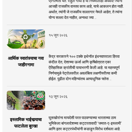
प्रगल्भता येते. राहुल गांधी हे या नियमालाही अपवाद! त्यांना
आजही राजकीय वास्तव काय आहे, याचे आकलन होत नाही.
अर्थात, त्यांनी जे राजकीय सल्लागार नेमले आहेत, ते त्यांना
योग्य सल्ला देत नाहीत, अन्यथा ज्या ..
१५ जून २०२६
केंद्र सरकारने १०० टक्के इथेनॉल इंधनवापराला हिरवा
आर्थिक स्वातंत्र्याचा नवा
कंदील देत, देशाच्या ऊर्जा आणि कृषिक्षेत्रात एका
जाहीरनामा
ऐतिहासिक क्रांतीची पायाभरणी केली आहे. या महत्त्वपूर्ण
निर्णयामुळे पेट्रोलवरील अवलंबित्व लक्षणीयरीत्या कमी
होईल. पुढील दोन महिन्यांतच अत्याधुनिक फ्लेस ..
१३ जून २०२६
घुसखोरांना मायदेशी परत पाठवण्याच्या भारताच्या ठाम
इस्लामिक भाईचार्‍याचा
भूमिकेला बांगलादेशच्या कट्टरतावादी ‘जमात-ए-इस्लामी’
फाटलेला बुरखा
आणि इतर कट्टरपंथीयांनी कडाडून विरोध दर्शवला आहे.