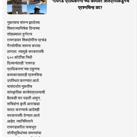
‘रायगड प्राधिकरणा’च्या कामावर शिवप्रेमींकडूनच
प्रश्नचिन्ह का?
नुकत्याच संपन्न झालेल्या
शिवराज्याभिषेक दिनाच्या
सोहळ्याला दुर्गराज
रायगडावर शिवप्रेमींना प्रचंड
गैरसोयींचा सामना करावा
लागला. त्यामुळे सरकारतर्फे
६०० कोटींचा निधी
दिल्यानंतरही ‘रायगड
प्राधिकरणा’च्या एकूणच
कामकाजावरही प्रश्नचिन्ह
उपस्थित करण्यात आले.
यासंदर्भात नुकतीच
सांस्कृतिक कार्यमंत्रालयाची
बैठकही पार पडली असून,
सचिवांना कृती आराखडा
सादर करण्याचे आदेशही
सरकारतर्फे देण्यात आले
आहेत. त्यानिमित्ताने
रायगडावरील पायाभूत
सोयीसुविधांच्या समस्यांचा