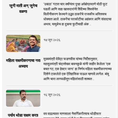
‘उबाठा’ गटात चार वर्षांनंतर पुन्हा अपेक्षेप्रमााणे मोठी फूट
जुनी माती अन् जुनेच
पडली आणि सहा खासदारांनी शिंदेंच्या शिवसेनेत
वळण!
विलीनीकरण केल्याने उद्धव ठाकरेंचे राजकीय अस्तित्वच
धोक्यात आले. ठाकरेंचा पराकोटीचा अहंकार आणि संवादाचा
अभाव, यामुळेच हा दुसर्‍या फुटीचाही अंक ..
१७ जून २०२६
मुख्यमंत्री देवेंद्र फडणवीस यांच्या निर्देशानुसार,
महिला सक्षमीकरणाचा नवा
महसूलमंत्री चंद्रशेखर बावनकुळे यांनी जाहीर केलेला ‘एक
अध्याय
बचत गट, एक हेक्टर जागा’ हा निर्णय महिला सक्षमीकरणाच्या
दिशेने टाकलेले एक ऐतिहासिक पाऊल म्हणावे लागेल. बांबू
आणि चारा लागवडीतून महिलांसाठी शाश्वत ..
१६ जून २०२६
वय वाढल्यावर माणसाला नैसर्गिकरीत्याच थोडीफार
पर्याय थोडा सक्षम करा!