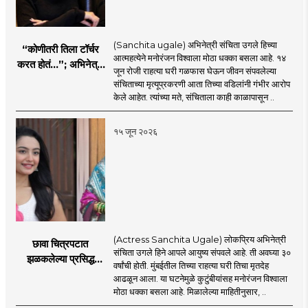
(Sanchita ugale) अभिनेत्री संचिता उगले हिच्या
“कोणीतरी तिला टॉर्चर
आत्महत्येने मनोरंजन विश्वाला मोठा धक्का बसला आहे. १४
करत होतं...”; अभिनेत्री
जून रोजी राहत्या घरी गळफास घेऊन जीवन संपवलेल्या
संचिता उगलेच्या वडिलांचा
संचिताच्या मृत्यूप्रकरणी आता तिच्या वडिलांनी गंभीर आरोप
गंभीर आरोप
केले आहेत. त्यांच्या मते, संचिताला काही काळापासून ..
१५ जून २०२६
(Actress Sanchita Ugale) लोकप्रिय अभिनेत्री
छावा चित्रपटात
संचिता उगले हिने आपले आयुष्य संपवले आहे. ती अवघ्या ३०
झळकलेल्या प्रसिद्ध
वर्षांची होती. मुंबईतील तिच्या राहत्या घरी तिचा मृतदेह
अभिनेत्रीने आयुष्य
आढळून आला. या घटनेमुळे कुटुंबीयांसह मनोरंजन विश्वाला
संपवलं; मनोरंजन विश्वात
मोठा धक्का बसला आहे. मिळालेल्या माहितीनुसार, ..
हळहळ