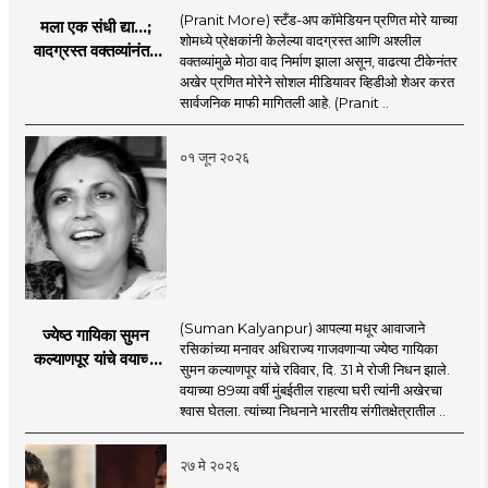
(Pranit More) स्टँड-अप कॉमेडियन प्रणित मोरे याच्या
मला एक संधी द्या...;
शोमध्ये प्रेक्षकांनी केलेल्या वादग्रस्त आणि अश्लील
वादग्रस्त वक्तव्यांनंतर
वक्तव्यांमुळे मोठा वाद निर्माण झाला असून, वाढत्या टीकेनंतर
प्रणित मोरे बॅकफूटवर,
अखेर प्रणित मोरेने सोशल मीडियावर व्हिडीओ शेअर करत
व्हिडिओमध्ये नेमकं काय
सार्वजनिक माफी मागितली आहे. (Pranit ..
म्हणाला?
०१ जून २०२६
(Suman Kalyanpur) आपल्या मधूर आवाजाने
ज्येष्ठ गायिका सुमन
रसिकांच्या मनावर अधिराज्य गाजवणाऱ्या ज्येष्ठ गायिका
कल्याणपूर यांचे वयाच्या
सुमन कल्याणपूर यांचे रविवार, दि. 31 मे रोजी निधन झाले.
८९ व्या वर्षी निधन
वयाच्या 89व्या वर्षी मुंबईतील राहत्या घरी त्यांनी अखेरचा
श्वास घेतला. त्यांच्या निधनाने भारतीय संगीतक्षेत्रातील ..
२७ मे २०२६