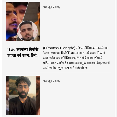
१४ जून २०२६
(Himanshu Jangda) सोशल मीडियावर गाजलेल्या
‘३७० रुपयांच्या बिर्याणी’
‘३७० रुपयांच्या बिर्याणी’ वादाला आता नवे वळण मिळाले
वादाला नवं वळण; हिमांशू
आहे. स्टँड-अप कॉमेडियन प्रणित मोरे याच्या शोमध्ये
जांगडाची पहिली
महिलांबाबत आक्षेपार्ह वक्तव्य केल्यामुळे वादाच्या केंद्रस्थानी
प्रतिक्रिया, नेमकं काय
आलेल्या हिमांशु जांगडा याने पहिल्यांदाच ..
म्हणाला?
१३ जून २०२६