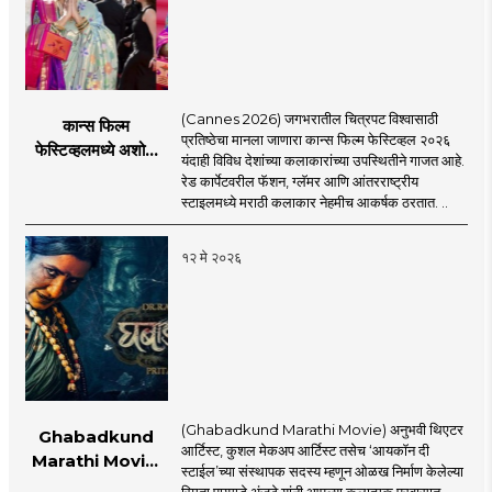
(Cannes 2026) जगभरातील चित्रपट विश्वासाठी
कान्स फिल्म
प्रतिष्ठेचा मानला जाणारा कान्स फिल्म फेस्टिव्हल २०२६
फेस्टिव्हलमध्ये अशोक
यंदाही विविध देशांच्या कलाकारांच्या उपस्थितीने गाजत आहे.
सराफ आणि निवेदिता
रेड कार्पेटवरील फॅशन, ग्लॅमर आणि आंतरराष्ट्रीय
सराफ यांचा मराठमोळा
स्टाइलमध्ये मराठी कलाकार नेहमीच आकर्षक ठरतात. ..
रेड कार्पेट लूक
१२ मे २०२६
(Ghabadkund Marathi Movie) अनुभवी थिएटर
Ghabadkund
आर्टिस्ट, कुशल मेकअप आर्टिस्ट तसेच ‘आयकॉन दी
Marathi Movie:
स्टाईल’च्या संस्थापक सदस्य म्हणून ओळख निर्माण केलेल्या
‘घबाडकुंड’मध्ये ‘रंगी’ची
स्मिता पायगुडे अंजुटे यांनी आपल्या कलात्मक प्रवासात