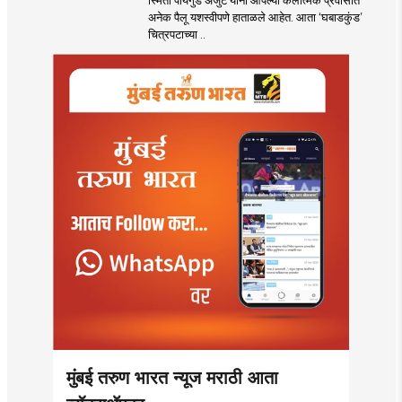
एंट्री! स्मिता पायगुडे
अनेक पैलू यशस्वीपणे हाताळले आहेत. आता ‘घबाडकुंड’
अंजुटेचा गूढ अवतार
चित्रपटाच्या ..
पाहून...!
मुंबई तरुण भारत न्यूज मराठी आता