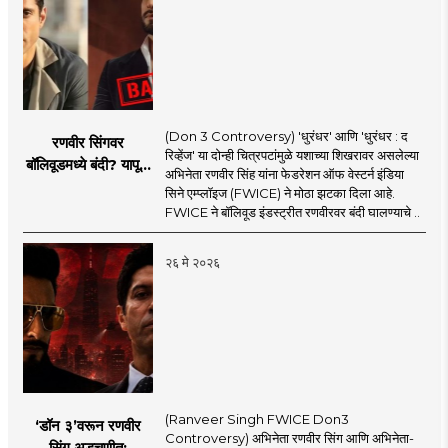
(Don 3 Controversy) 'धुरंधर' आणि 'धुरंधर : द
रणवीर सिंगवर
रिव्हेंज' या दोन्ही चित्रपटांमुळे यशाच्या शिखरावर असलेल्या
बॉलिवूडमध्ये बंदी? यापूर्वी
अभिनेता रणवीर सिंह यांना फेडरेशन ऑफ वेस्टर्न इंडिया
कुणाकुणावर आली होती
सिने एम्प्लॉइज (FWICE) ने मोठा झटका दिला आहे.
बंदी?
FWICE ने बॉलिवूड इंडस्ट्रीत रणवीरवर बंदी घालण्याचे ..
२६ मे २०२६
(Ranveer Singh FWICE Don3
‘डॉन ३’वरून रणवीर
Controversy) अभिनेता रणवीर सिंग आणि अभिनेता-
सिंग अडचणीत;