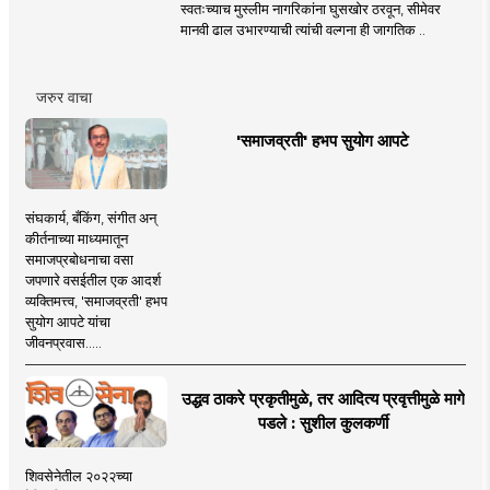
स्वतःच्याच मुस्लीम नागरिकांना घुसखोर ठरवून, सीमेवर
मानवी ढाल उभारण्याची त्यांची वल्गना ही जागतिक ..
जरुर वाचा
'समाजव्रती' हभप सुयोग आपटे
संघकार्य, बँकिंग, संगीत अन्
कीर्तनाच्या माध्यमातून
समाजप्रबोधनाचा वसा
जपणारे वसईतील एक आदर्श
व्यक्तिमत्त्व, 'समाजव्रती' हभप
सुयोग आपटे यांचा
जीवनप्रवास.....
उद्धव ठाकरे प्रकृतीमुळे, तर आदित्य प्रवृत्तीमुळे मागे
पडले : सुशील कुलकर्णी
शिवसेनेतील २०२२च्या