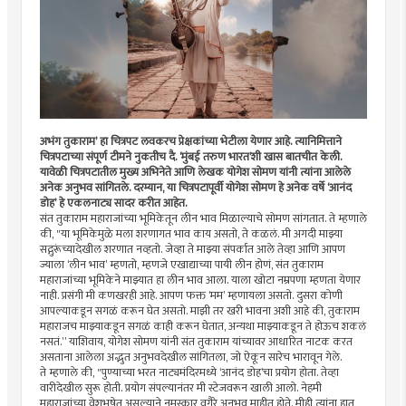
अभंग तुकाराम’ हा चित्रपट लवकरच प्रेक्षकांच्या भेटीला येणार आहे. त्यानिमित्ताने
चित्रपटाच्या संपूर्ण टीमने नुकतीच दै. ‘मुंबई तरुण भारत’शी खास बातचीत केली.
यावेळी चित्रपटातील मुख्य अभिनेते आणि लेखक योगेश सोमण यांनी त्यांना आलेले
अनेक अनुभव सांगितले. दरम्यान, या चित्रपटापूर्वी योगेश सोमण हे अनेक वर्षे ‘आनंद
डोह’ हे एकलनाट्य सादर करीत आहेत.
संत तुकाराम महाराजांच्या भूमिकेतून लीन भाव मिळाल्याचे सोमण सांगतात. ते म्हणाले
की, "या भूमिकेमुळे मला शरणागत भाव काय असतो, ते कळलं. मी अगदी माझ्या
सद्गुरूंच्यादेखील शरणात नव्हतो. जेव्हा ते माझ्या संपर्कात आले तेव्हा आणि आपण
ज्याला ‘लीन भाव’ म्हणतो, म्हणजे एखाद्याच्या पायी लीन होणं, संत तुकाराम
महाराजांच्या भूमिकेने माझ्यात हा लीन भाव आला. याला खोटा नम्रपणा म्हणता येणार
नाही. प्रसंगी मी कणखरही आहे. आपण फक्त ‘मम’ म्हणायला असतो. दुसरा कोणी
आपल्याकडून सगळं करून घेत असतो. माझी तर खरी भावना अशी आहे की, तुकाराम
महाराजच माझ्याकडून सगळं काही करून घेतात, अन्यथा माझ्याकडून ते होऊच शकलं
नसतं.” याशिवाय, योगेश सोमण यांनी संत तुकाराम यांच्यावर आधारित नाटक करत
असताना आलेला अद्भुत अनुभवदेखील सांगितला, जो ऐकून सारेच भारावून गेले.
ते म्हणाले की, "पुण्याच्या भरत नाट्यमंदिरमध्ये ‘आनंद डोह’चा प्रयोग होता. तेव्हा
वारीदेखील सुरू होती. प्रयोग संपल्यानंतर मी स्टेजवरून खाली आलो. नेहमी
महाराजांच्या वेशभूषेत असल्याने नमस्कार वगैरे अनुभव माहीत होते. मीही त्यांना हात