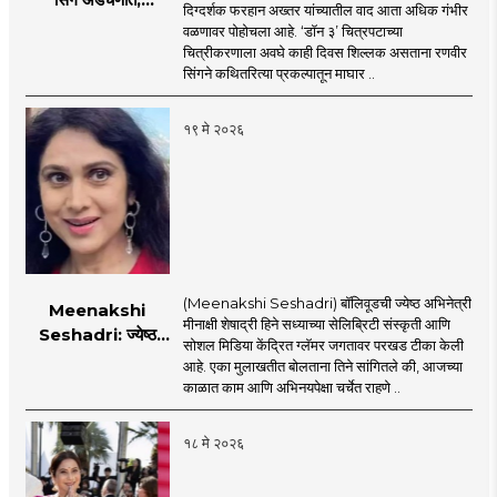
दिग्दर्शक फरहान अख्तर यांच्यातील वाद आता अधिक गंभीर
FWICE ने घेतला मोठा
वळणावर पोहोचला आहे. ‘डॉन ३’ चित्रपटाच्या
निर्णय?
चित्रीकरणाला अवघे काही दिवस शिल्लक असताना रणवीर
सिंगने कथितरित्या प्रकल्पातून माघार ..
१९ मे २०२६
(Meenakshi Seshadri) बॉलिवूडची ज्येष्ठ अभिनेत्री
Meenakshi
मीनाक्षी शेषाद्री हिने सध्याच्या सेलिब्रिटी संस्कृती आणि
Seshadri: ज्येष्ठ
सोशल मिडिया केंद्रित ग्लॅमर जगतावर परखड टीका केली
अभिनेत्री मीनाक्षी
आहे. एका मुलाखतीत बोलताना तिने सांगितले की, आजच्या
शेषाद्रीची सध्याच्या
काळात काम आणि अभिनयपेक्षा चर्चेत राहणे ..
सेलिब्रिटी संस्कृतीवर
जोरदार टीका, नेमकं
१८ मे २०२६
काय म्हणाली?