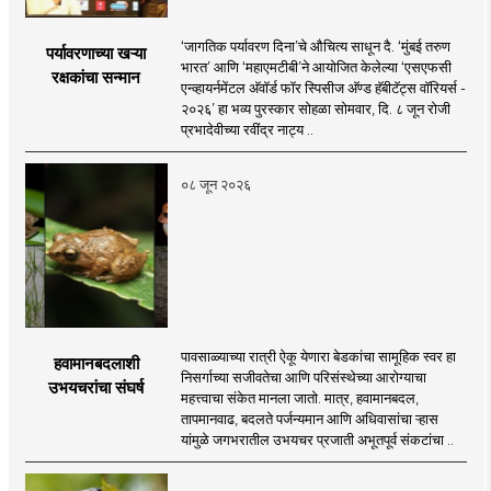
‘जागतिक पर्यावरण दिना’चे औचित्य साधून दै. ‘मुंबई तरुण
पर्यावरणाच्या खऱ्या
भारत’ आणि ‘महाएमटीबी’ने आयोजित केलेल्या ‘एसएफसी
रक्षकांचा सन्मान
एन्व्हायर्नमेंटल अ‍ॅवॉर्ड फॉर स्पिसीज अ‍ॅण्ड हॅबीटॅट्स वॉरियर्स -
२०२६’ हा भव्य पुरस्कार सोहळा सोमवार, दि. ८ जून रोजी
प्रभादेवीच्या रवींद्र नाट्य ..
०८ जून २०२६
पावसाळ्याच्या रात्री ऐकू येणारा बेडकांचा सामूहिक स्वर हा
हवामानबदलाशी
निसर्गाच्या सजीवतेचा आणि परिसंस्थेच्या आरोग्याचा
उभयचरांचा संघर्ष
महत्त्वाचा संकेत मानला जातो. मात्र, हवामानबदल,
तापमानवाढ, बदलते पर्जन्यमान आणि अधिवासांचा ऱ्हास
यांमुळे जगभरातील उभयचर प्रजाती अभूतपूर्व संकटांचा ..