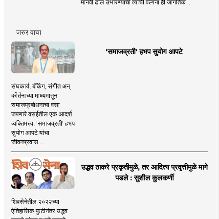
मानवी ढाल उभारण्याची त्यांची वल्गना ही जागतिक ..
जरुर वाचा
'समाजव्रती' हभप सुयोग आपटे
संघकार्य, बँकिंग, संगीत अन्
कीर्तनाच्या माध्यमातून
समाजप्रबोधनाचा वसा
जपणारे वसईतील एक आदर्श
व्यक्तिमत्त्व, 'समाजव्रती' हभप
सुयोग आपटे यांचा
जीवनप्रवास.....
उद्धव ठाकरे प्रकृतीमुळे, तर आदित्य प्रवृत्तीमुळे मागे
पडले : सुशील कुलकर्णी
शिवसेनेतील २०२२च्या
ऐतिहासिक फुटीनंतर उद्धव