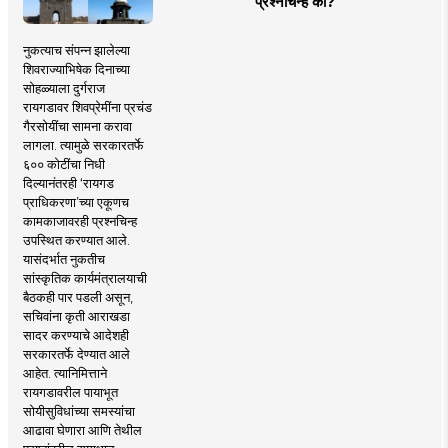
प्रश्नचिन्ह का?
नुकत्याच संपन्न झालेल्या
शिवराज्याभिषेक दिनाच्या
सोहळ्याला दुर्गराज
रायगडावर शिवप्रेमींना प्रचंड
गैरसोयींचा सामना करावा
लागला. त्यामुळे सरकारतर्फे
६०० कोटींचा निधी
दिल्यानंतरही ‘रायगड
प्राधिकरणा’च्या एकूणच
कामकाजावरही प्रश्नचिन्ह
उपस्थित करण्यात आले.
यासंदर्भात नुकतीच
सांस्कृतिक कार्यमंत्रालयाची
बैठकही पार पडली असून,
सचिवांना कृती आराखडा
सादर करण्याचे आदेशही
सरकारतर्फे देण्यात आले
आहेत. त्यानिमित्ताने
रायगडावरील पायाभूत
सोयीसुविधांच्या समस्यांचा
आढावा घेणारा आणि तेथील