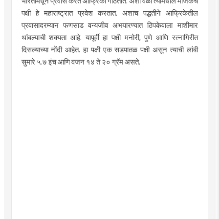
भारतामधून प्रवास करत आफ्रिका गाठतात. अशा वेळी त्यामधील मोजकेच
पक्षी हे महाराष्ट्रात प्रवेश करतात. अशाच पद्धतीने आफ्रिकेतील
प्रवासादरम्यान फणसाड वन्यजीव अभयारण्यात ठिपकेवाला माशीमार
थांबल्याची शक्यता आहे. यापूर्वी हा पक्षी मनोरी, पुणे आणि रत्नागिरीत
दिसल्याच्या नोंदी आहेत. हा पक्षी एक सडपातळ पक्षी असून त्याची लांबी
सुमारे ५.७ इंच आणि वजन १४ ते २० ग्रॅम असते.