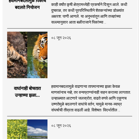
हवामानबदलामुळे पिकांचे
काही वर्षांत कृषी क्षेत्रामध्येही प्रकर्षाने दिसून आले. कधी
बदलते नियोजन
दुष्काळ, तर कधी पूरपरिस्थितीने शेतकऱ्यांच्या डोळ्यांत
अक्षरश: पाणी आणले. या अनुभवांतून आणि तज्ज्ञांच्या
सल्ल्यानुसार आता बळीराजाने पिकांच्या ..
०८ जून २०२६
हवामानबदलामुळे वाढणाऱ्या तापमानाच्या झळा केवळ
वाघांनाही बोचतात
माणसांनाच नव्हे, तर वन्यप्राण्यांनाही सहन कराव्या लागतात.
उन्हाच्या झळा...
उन्हाळ्यात आटणारे जलस्रोत, वाढते वणवे आणि एकूणच
उष्णतेमुळे बदलणारे वाघांचे वर्तन, यामुळे मानव-व्याघ्र
संघर्षाची तीव्रता वाढली आहे. विशेषतः विदर्भातील ..
०८ जून २०२६