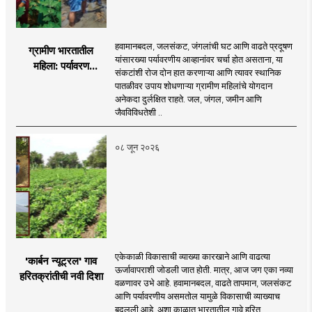
हवामानबदल, जलसंकट, जंगलांची घट आणि वाढते प्रदूषण
ग्रामीण भारतातील
यांसारख्या पर्यावरणीय आव्हानांवर चर्चा होत असताना, या
महिला: पर्यावरण
संकटांशी रोज दोन हात करणाऱ्या आणि त्यावर स्थानिक
चळवळीच्या मार्गदर्शक
पातळीवर उपाय शोधणाऱ्या ग्रामीण महिलांचे योगदान
अनेकदा दुर्लक्षित राहते. जल, जंगल, जमीन आणि
जैवविविधतेशी ..
०८ जून २०२६
एकेकाळी विकासाची व्याख्या कारखाने आणि वाढत्या
'कार्बन न्यूट्रल' गाव
ऊर्जावापराशी जोडली जात होती. मात्र, आज जग एका नव्या
हरितक्रांतीची नवी दिशा
वळणावर उभे आहे. हवामानबदल, वाढते तापमान, जलसंकट
आणि पर्यावरणीय असमतोल यामुळे विकासाची व्याख्याच
बदलली आहे. अशा काळात भारतातील गावे हरित