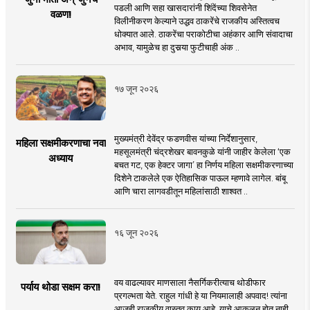
पडली आणि सहा खासदारांनी शिंदेंच्या शिवसेनेत
वळण!
विलीनीकरण केल्याने उद्धव ठाकरेंचे राजकीय अस्तित्वच
धोक्यात आले. ठाकरेंचा पराकोटीचा अहंकार आणि संवादाचा
अभाव, यामुळेच हा दुसर्‍या फुटीचाही अंक ..
१७ जून २०२६
मुख्यमंत्री देवेंद्र फडणवीस यांच्या निर्देशानुसार,
महिला सक्षमीकरणाचा नवा
महसूलमंत्री चंद्रशेखर बावनकुळे यांनी जाहीर केलेला ‘एक
अध्याय
बचत गट, एक हेक्टर जागा’ हा निर्णय महिला सक्षमीकरणाच्या
दिशेने टाकलेले एक ऐतिहासिक पाऊल म्हणावे लागेल. बांबू
आणि चारा लागवडीतून महिलांसाठी शाश्वत ..
१६ जून २०२६
वय वाढल्यावर माणसाला नैसर्गिकरीत्याच थोडीफार
पर्याय थोडा सक्षम करा!
प्रगल्भता येते. राहुल गांधी हे या नियमालाही अपवाद! त्यांना
आजही राजकीय वास्तव काय आहे, याचे आकलन होत नाही.