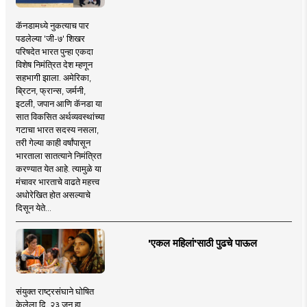
कॅनडामध्ये नुकत्याच पार
पडलेल्या 'जी-७' शिखर
परिषदेत भारत पुन्हा एकदा
विशेष निमंत्रित देश म्हणून
सहभागी झाला. अमेरिका,
ब्रिटन, फ्रान्स, जर्मनी,
इटली, जपान आणि कॅनडा या
सात विकसित अर्थव्यवस्थांच्या
गटाचा भारत सदस्य नसला,
तरी गेल्या काही वर्षांपासून
भारताला सातत्याने निमंत्रित
करण्यात येत आहे. त्यामुळे या
मंचावर भारताचे वाढते महत्त्व
अधोरेखित होत असल्याचे
दिसून येते...
'एकल महिलां'साठी पुढचे पाऊल
संयुक्त राष्ट्रसंघाने घोषित
केलेला दि. २३ जून हा