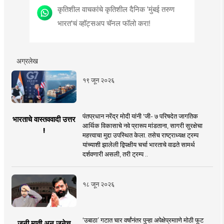
कृतिशील वाचकांचे कृतिशील दैनिक 'मुंबई तरुण
भारत'चं व्हॉट्सअप चॅनल फॉलो करा!
अग्रलेख
१९ जून २०२६
पंतप्रधान नरेंद्र मोदी यांनी 'जी- ७ परिषदेत जागतिक
भारताचे वास्तववादी उत्तर
आर्थिक विकासाचे नवे प्रारूप मांडताना, सागरी सुरक्षेचा
!
महत्त्वाचा मुद्दा उपस्थित केला. तसेच राष्ट्राध्यक्ष ट्रम्प
यांच्याशी झालेली द्विपक्षीय चर्चा भारताचे वाढते सामर्थ
दर्शवणारी असली, तरी ट्रम्प ..
१८ जून २०२६
‘उबाठा’ गटात चार वर्षांनंतर पुन्हा अपेक्षेप्रमााणे मोठी फूट
जुनी माती अन् जुनेच