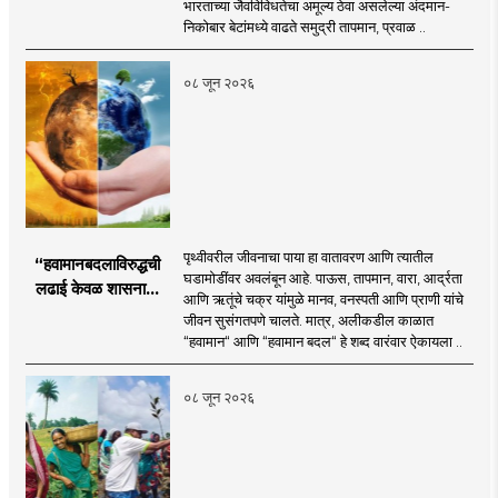
भारताच्या जैवविविधतेचा अमूल्य ठेवा असलेल्या अंदमान-
निकोबार बेटांमध्ये वाढते समुद्री तापमान, प्रवाळ ..
०८ जून २०२६
पृथ्वीवरील जीवनाचा पाया हा वातावरण आणि त्यातील
“हवामानबदलाविरुद्धची
घडामोडींवर अवलंबून आहे. पाऊस, तापमान, वारा, आर्द्रता
लढाई केवळ शासनाची
आणि ऋतूंचे चक्र यांमुळे मानव, वनस्पती आणि प्राणी यांचे
नाही; ती प्रत्येक गावाची,
जीवन सुसंगतपणे चालते. मात्र, अलीकडील काळात
प्रत्येक कुटुंबाची आणि
“हवामान“ आणि “हवामान बदल“ हे शब्द वारंवार ऐकायला ..
विशेषतः प्रत्येक युवकाची
जबाबदारी आहे.
०८ जून २०२६