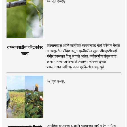
०८ जून २०२६
हवामानबदल आणि जागतिक तापमानवाढ यांचे परिणाम केवळ
तापमानवाढीचा कीटकांवर
मानवापुरते मर्यादित नसून, पृथ्वीवरील सूक्ष्म जीवसृष्टीवरही
घाला
गंभीर स्वरूपात दिसू लागले आहेत. पर्यावरणीय संतुलनाचा
कणा मानल्या जाणाऱ्या कीटकांच्या जीवनचक्रात,
स्थलांतरात आणि प्रजनन प्रक्रियेत अभूतपूर्व ..
०८ जून २०२६
जागतिक तापमानवाढ आणि हवामानबदलाचे परिणाम गेल्या