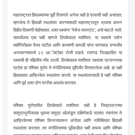
महाराष्ट्रात हिवाळ्याच्या पूर्वी दिसणारे अनेक पक्षी हे प्रवासी पक्षी असतात.
म्हणजेच ते हिवाळी स्थलांतर करण्यासाठी महाराष्ट्रातून प्रवास करुन
विहीत ठिकाणी पोहोचतात. अशा पक्ष्यांना 'पेसेज मायग्रंट', असे म्हटले जाते.
यामधीलच एक पक्षी म्हणजे ठिपकेवाला माशीमार. या पक्ष्याचे दर्शन
पक्षीनिरीक्षक वैभव पाटील आणि कल्याणी कापडी यांना फणसाड वन्यजीव
अभयारण्यामध्ये २२ आॅक्टोबर रोजी घडले. रायगड जिल्ह्यातील या
पक्ष्याची ही पहिलीच नोंद ठरली. ठिपकेवाला माशीमार पक्ष्याचा प्रजननाचा
प्रदेश हा पश्चिम युरोप ते मंगोलियाच्या पूर्वेपर्यंत विस्तारलेला आहे. हा पक्षी
हिवाळ्यात आफ्रिकेत स्थलांतर करतो. या स्थलांतरासाठी हे पक्षी पश्चिम
आणि पूर्व अशा दोन मार्गांचा अवलंब करतात.
पश्चिम युरोपातील ठिपकेवाले माशीमार पक्षी हे जिब्राल्टरच्या
सामुद्रधुनीजवळ भूमध्य समुद्र ओलांडून दक्षिणेकडे जातात. त्यानंतर ते
आफ्रिकेच्या पश्चिम किनाऱ्यावरून अंगोला आणि नामिबियात हिवाळी
स्थलांतर करतात. तर मंगोलियाच्या पूर्वेकडील पक्षी वायव्य आणि पश्चिम