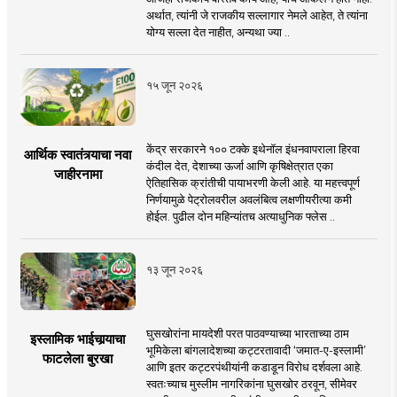
अर्थात, त्यांनी जे राजकीय सल्लागार नेमले आहेत, ते त्यांना
योग्य सल्ला देत नाहीत, अन्यथा ज्या ..
१५ जून २०२६
केंद्र सरकारने १०० टक्के इथेनॉल इंधनवापराला हिरवा
आर्थिक स्वातंत्र्याचा नवा
कंदील देत, देशाच्या ऊर्जा आणि कृषिक्षेत्रात एका
जाहीरनामा
ऐतिहासिक क्रांतीची पायाभरणी केली आहे. या महत्त्वपूर्ण
निर्णयामुळे पेट्रोलवरील अवलंबित्व लक्षणीयरीत्या कमी
होईल. पुढील दोन महिन्यांतच अत्याधुनिक फ्लेस ..
१३ जून २०२६
घुसखोरांना मायदेशी परत पाठवण्याच्या भारताच्या ठाम
इस्लामिक भाईचार्‍याचा
भूमिकेला बांगलादेशच्या कट्टरतावादी ‘जमात-ए-इस्लामी’
फाटलेला बुरखा
आणि इतर कट्टरपंथीयांनी कडाडून विरोध दर्शवला आहे.
स्वतःच्याच मुस्लीम नागरिकांना घुसखोर ठरवून, सीमेवर