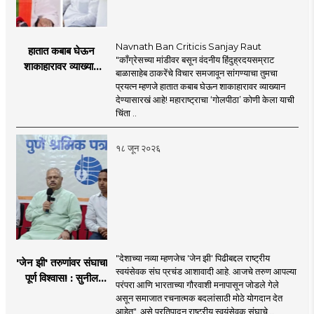
Navnath Ban Criticis Sanjay Raut
हातात कबाब घेऊन
"काँग्रेसच्या मांडीवर बसून वंदनीय हिंदुह्रदयसम्राट
शाकाहारावर व्याख्यान
बाळासाहेब ठाकरेंचे विचार समजावून सांगण्याचा तुमचा
देण्यासारखा राऊत यांचा
प्रयत्न म्हणजे हातात कबाब घेऊन शाकाहारावर व्याख्यान
प्रयत्न - नवनाथ बन
देण्यासारखं आहे! महाराष्ट्राचा ‘गोलपीठा’ कोणी केला याची
चिंता ..
१८ जून २०२६
"देशाच्या नव्या म्हणजेच 'जेन झी' पिढीबद्दल राष्ट्रीय
'जेन झी' तरुणांवर संघाचा
स्वयंसेवक संघ प्रचंड आशावादी आहे. आजचे तरुण आपल्या
पूर्ण विश्वास! : सुनील
परंपरा आणि भारताच्या गौरवाशी मनापासून जोडले गेले
आंबेकर
असून समाजात रचनात्मक बदलांसाठी मोठे योगदान देत
आहेत", असे प्रतिपादन राष्ट्रीय स्वयंसेवक संघाचे ..