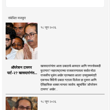
लेखनाचा छंद....
संबंधित मजकूर
१८ जून २०२६
खासदारांनंतर आता उबाठाचे आमदार आणि नगरसेवकही
ऑपरेशन टायगर
फुटणार? महाराष्ट्राच्या राजकारणातला सर्वात मोठा
पार्ट-२? खासदारांनंतर
राजकीय भूकंप अखेर प्रत्यक्षात आला! उपमुख्यमंत्री
आता आमदार आणि
एकनाथ शिंदेंनी उबाठा गटाला दिलेला हा दुसरा आणि
नगरसेवकही शिंदेंच्या
ऐतिहासिक धक्का मानला जातोय. बहुचर्चित ‘ऑपरेशन
वाटेवर?
टायगर’ अखेर ..
१८ जून २०२६