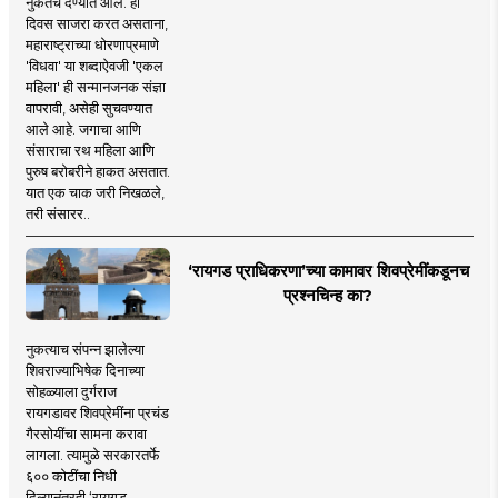
नुकतेच देण्यात आले. हा
दिवस साजरा करत असताना,
महाराष्ट्राच्या धोरणाप्रमाणे
'विधवा' या शब्दाऐवजी 'एकल
महिला' ही सन्मानजनक संज्ञा
वापरावी, असेही सुचवण्यात
आले आहे. जगाचा आणि
संसाराचा रथ महिला आणि
पुरुष बरोबरीने हाकत असतात.
यात एक चाक जरी निखळले,
तरी संसारर..
‘रायगड प्राधिकरणा’च्या कामावर शिवप्रेमींकडूनच
प्रश्नचिन्ह का?
नुकत्याच संपन्न झालेल्या
शिवराज्याभिषेक दिनाच्या
सोहळ्याला दुर्गराज
रायगडावर शिवप्रेमींना प्रचंड
गैरसोयींचा सामना करावा
लागला. त्यामुळे सरकारतर्फे
६०० कोटींचा निधी
दिल्यानंतरही ‘रायगड