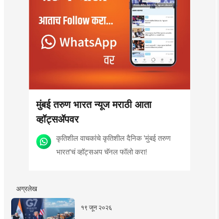
मुंबई तरुण भारत न्यूज मराठी आता
व्हॉट्सॲपवर
कृतिशील वाचकांचे कृतिशील दैनिक 'मुंबई तरुण
भारत'चं व्हॉट्सअप चॅनल फॉलो करा!
अग्रलेख
१९ जून २०२६