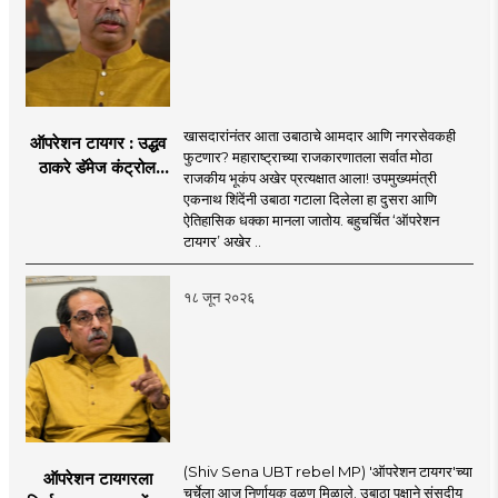
खासदारांनंतर आता उबाठाचे आमदार आणि नगरसेवकही
ऑपरेशन टायगर : उद्धव
फुटणार? महाराष्ट्राच्या राजकारणातला सर्वात मोठा
ठाकरे डॅमेज कंट्रोल
राजकीय भूकंप अखेर प्रत्यक्षात आला! उपमुख्यमंत्री
करण्यात सपशेल अपयशी!
एकनाथ शिंदेंनी उबाठा गटाला दिलेला हा दुसरा आणि
सहा खासदारांनंतर
ऐतिहासिक धक्का मानला जातोय. बहुचर्चित ‘ऑपरेशन
आमदारांसह नगरसेवकही
टायगर’ अखेर ..
शिंदेंकडे जाण्याच्या चर्चा
सुरू
१८ जून २०२६
(Shiv Sena UBT rebel MP) 'ऑपरेशन टायगर'च्या
ऑपरेशन टायगरला
चर्चेला आज निर्णायक वळण मिळाले. उबाठा पक्षाने संसदीय