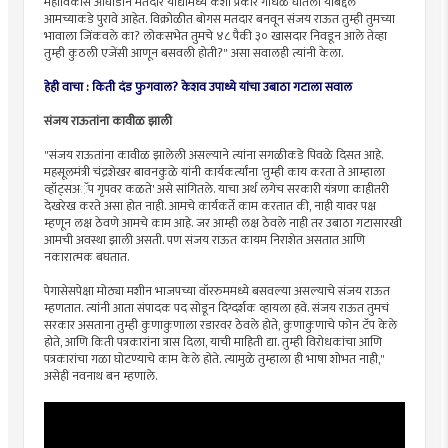
महाविकास आघाडीने मतदार याद्यांमध्ये कशा प्रकारे गोंधळ घातला याबद्दल
आमच्याकडे पुरावे आहेत. विक्रोळीत बोगस मतदार बनवून संजय राऊत तुम्ही तुमच्या
भावाला जिंकवले का? लोकसभेत तुमचे ४८ पैकी ३० खासदार निवडून आले तेव्हा
तुम्ही कुठली एजेंसी आणून बसवली होती?" असा सवालही त्यांनी केला.
हेही वाचा :
किती दंड फुगवाल? केशव उपाध्ये यांचा उबाठा गटाला सवाल
संजय राऊतांना कावीळ झाली
"संजय राऊतांना कावीळ झालेली असल्याने त्यांना सगळीकडे पिवळे दिसत आहे.
महसूलमंत्री चंद्रशेखर बावनकुळे यांनी कार्यकर्त्यांना 'तुम्ही काय करता ते आम्हाला
व्हॉट्सअॅप गृपवर कळते' असे सांगितले. याचा अर्थ लगेच सरकारी यंत्रणा काहीतरी
देखरेख करते असा होत नाही. आमचे कार्यकर्ते काम करतात की, नाही यावर पक्ष
म्हणून लक्ष ठेवणे आमचे काम आहे. जर आम्ही लक्ष ठेवले नाही तर उबाठा गटासारखी
आमची अवस्था झाली असती. पण संजय राऊत कायम निराशेत असतात आणि
नकारात्मक बघतात.
पेगासेसपेक्षा मोठ्या मशीन भाजपच्या वॉररुममध्ये बसवल्या असल्याचे संजय राऊत
म्हणतात. त्यांनी आता संपादक पद सोडून दिग्दर्शक व्हायला हवे. संजय राऊत तुमचं
सरकार असताना तुम्ही कुणाकुणाला रडारवर ठेवले होते, कुणाकुणाचे फोन टॅप केले
होते, आणि किती पत्रकारांना त्रास दिला, याची माहिती द्या. तुम्ही विरोधकांचा आणि
पत्रकारांचा गळा घोटण्याचे काम केले होते. त्यामुळे तुम्हाला ही भाषा शोभत नाही,"
असेही नवनाथ बन म्हणाले.