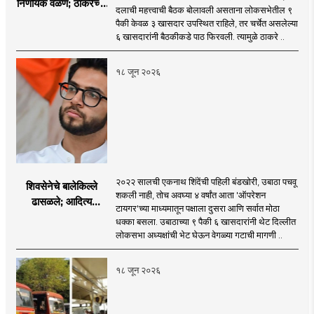
निर्णायक वळण; ठाकरेंच्या
दलाची महत्त्वाची बैठक बोलावली असताना लोकसभेतील ९
बैठकीला ६ खासदार
पैकी केवळ ३ खासदार उपस्थित राहिले, तर चर्चेत असलेल्या
गैरहजर, थेट शिंदे सेनेत
६ खासदारांनी बैठकीकडे पाठ फिरवली. त्यामुळे ठाकरे ..
विलीन होण्याचा प्रस्ताव?
१८ जून २०२६
२०२२ सालची एकनाथ शिंदेंची पहिली बंडखोरी, उबाठा पचवू
शिवसेनेचे बालेकिल्ले
शकली नाही, तोच अवघ्या ४ वर्षांत आता 'ऑपरेशन
ढासळले; आदित्य
टायगर'च्या माध्यमातून पक्षाला दुसरा आणि सर्वात मोठा
ठाकरेंच्या नेतृत्वावरच
धक्का बसला. उबाठाच्या ९ पैकी ६ खासदारांनी थेट दिल्लीत
प्रश्नचिन्ह? ठाकरे ब्रँड
लोकसभा अध्यक्षांची भेट घेऊन वेगळ्या गटाची मागणी ..
नेमका कुठे चुकला?
१८ जून २०२६