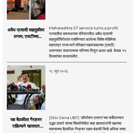
Maharashtra ST service turns a profit
अवैध प्रवासी वाहतुकीवर
राज्यातील बसस्थानक परिसरातील अवैध प्रवासी
लगाम; एसटीच्या
वाहतुकीविरोधात राबविण्यात आलेल्या विशेष मोहिमेचा
उत्पन्नात १५ दिवसांत
महाराष्ट्र राज्य मार्ग परिवहन महामंडळाच्या (एसटी)
४३.८३ कोटींची वाढ!
उत्पन्नावर सकारात्मक परिणाम दिसून आला आहे. केवळ १५
दिवसांच्या कालावधीत ..
१८ जून २०२६
(Shiv Sena UBT) 'ऑपरेशन टायगर'च्या चर्चेदरम्यान
पक्ष बैठकीला गैरहजर
उद्धव ठाकरे यांच्या शिवसेनेतील सहा खासदारांनी पक्षाच्या
राहिल्याने खासदार
महत्त्वाच्या बैठकीला गैरहजर राहत बंडाची चिन्हे अधिक स्पष्ट
अपात्र ठरू शकतात का?