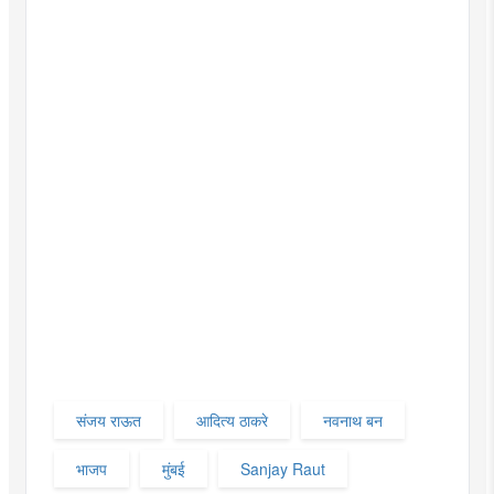
संजय राऊत
आदित्य ठाकरे
नवनाथ बन
भाजप
मुंबई
Sanjay Raut