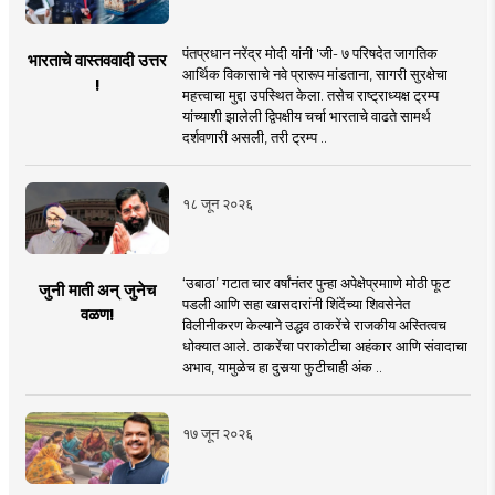
पंतप्रधान नरेंद्र मोदी यांनी 'जी- ७ परिषदेत जागतिक
भारताचे वास्तववादी उत्तर
आर्थिक विकासाचे नवे प्रारूप मांडताना, सागरी सुरक्षेचा
!
महत्त्वाचा मुद्दा उपस्थित केला. तसेच राष्ट्राध्यक्ष ट्रम्प
यांच्याशी झालेली द्विपक्षीय चर्चा भारताचे वाढते सामर्थ
दर्शवणारी असली, तरी ट्रम्प ..
१८ जून २०२६
‘उबाठा’ गटात चार वर्षांनंतर पुन्हा अपेक्षेप्रमााणे मोठी फूट
जुनी माती अन् जुनेच
पडली आणि सहा खासदारांनी शिंदेंच्या शिवसेनेत
वळण!
विलीनीकरण केल्याने उद्धव ठाकरेंचे राजकीय अस्तित्वच
धोक्यात आले. ठाकरेंचा पराकोटीचा अहंकार आणि संवादाचा
अभाव, यामुळेच हा दुसर्‍या फुटीचाही अंक ..
१७ जून २०२६