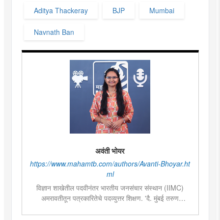
Aditya Thackeray
BJP
Mumbai
Navnath Ban
अवंती भोयर
https://www.mahamtb.com/authors/Avanti-Bhoyar.ht
ml
विज्ञान शाखेतील पदवीनंतर भारतीय जनसंचार संस्थान (IIMC)
अमरावतीतून पत्रकारितेचे पदव्युत्तर शिक्षण. 'दै. मुंबई तरुण
भारत'मध्ये वेब उपसंपादक या पदावर कार्यरत. शेती, साहित्य,
राजकारण या विषयात विशेष रस. हस्तकला, संगीत आणि कविता