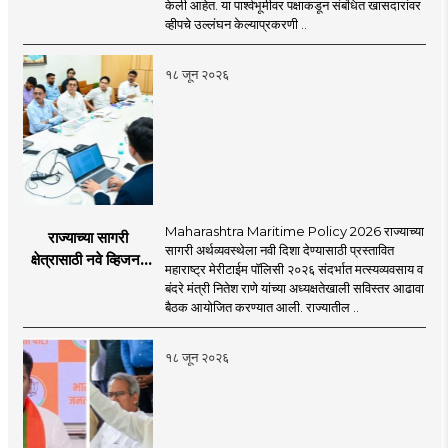
केली आहेत. या पार्श्वभूमीवर पक्षाकडून संबंधित खासदारांवर
व्हीप आणि कायदा नेमकं
व्हीपचे उल्लंघन केल्याप्रकरणी ..
काय सांगतो?
१८ जून २०२६
Maharashtra Maritime Policy 2026 राज्याच्या
राज्याच्या सागरी
सागरी अर्थव्यवस्थेला नवी दिशा देण्यासाठी प्रस्तावित
क्षेत्रासाठी नवे व्हिजन;
महाराष्ट्र मेरीटाईम पॉलिसी २०२६ संदर्भात मत्स्यव्यवसाय व
'महाराष्ट्र मेरीटाईम
बंदरे मंत्री नितेश राणे यांच्या अध्यक्षतेखाली सविस्तर आढावा
पॉलिसी २०२६'चा
बैठक आयोजित करण्यात आली. राज्यातील ..
प्रस्ताव
१८ जून २०२६