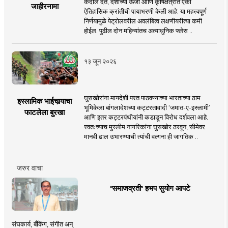
कंदील देत, देशाच्या ऊर्जा आणि कृषिक्षेत्रात एका
जाहीरनामा
ऐतिहासिक क्रांतीची पायाभरणी केली आहे. या महत्त्वपूर्ण
निर्णयामुळे पेट्रोलवरील अवलंबित्व लक्षणीयरीत्या कमी
होईल. पुढील दोन महिन्यांतच अत्याधुनिक फ्लेस ..
१३ जून २०२६
घुसखोरांना मायदेशी परत पाठवण्याच्या भारताच्या ठाम
इस्लामिक भाईचार्‍याचा
भूमिकेला बांगलादेशच्या कट्टरतावादी ‘जमात-ए-इस्लामी’
फाटलेला बुरखा
आणि इतर कट्टरपंथीयांनी कडाडून विरोध दर्शवला आहे.
स्वतःच्याच मुस्लीम नागरिकांना घुसखोर ठरवून, सीमेवर
मानवी ढाल उभारण्याची त्यांची वल्गना ही जागतिक ..
जरुर वाचा
'समाजव्रती' हभप सुयोग आपटे
संघकार्य, बँकिंग, संगीत अन्