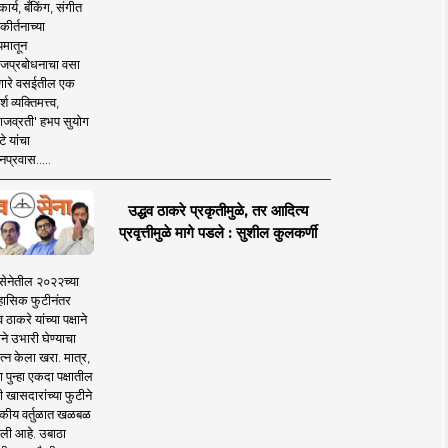
ार्य, बँकिंग, संगीत
कीर्तनाच्या
यमातून
जप्रबोधनाचा वसा
ारे वसईतील एक
श व्यक्तिमत्त्व,
ाजव्रती' हभप सुयोग
े यांचा
प्रवास.....
उद्धव ठाकरे प्रकृतीमुळे, तर आदित्य
प्रवृत्तीमुळे मागे पडले : सुशील कुलकर्णी
सेनेतील २०२२च्या
हासिक फुटीनंतर
व ठाकरे यांच्या पक्षाने
ाने उभारी घेण्याचा
त्न केला खरा. मात्र,
पुन्हा एकदा पक्षातील
 खासदारांच्या फुटीने
कीय वर्तुळात खळबळ
ली आहे. उबाठा