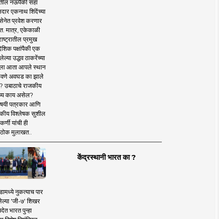
तील नऊपैकी सहा
दार एकनाथ शिंदेंच्या
सेनेत प्रवेश करणार
त. मात्र, एकेकाळी
ाष्ट्रातील प्रमुख
देशिक पक्षांपैकी एक
ल्या उद्धव ठाकरेंच्या
षाला आता आपले स्थान
वणे अवघड का झाले
? उबाठाचे राजकीय
ष्य काय असेल?
िषयी पत्रकार आणि
कीय विश्लेषक सुशील
र्णी यांची ही
ठोक मुलाखत..
केंद्रस्थानी भारत का ?
ामध्ये नुकत्याच पार
ेल्या 'जी-७' शिखर
देत भारत पुन्हा