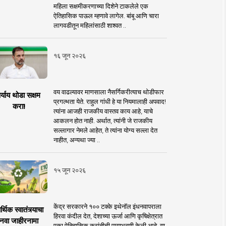
महिला सक्षमीकरणाच्या दिशेने टाकलेले एक
ऐतिहासिक पाऊल म्हणावे लागेल. बांबू आणि चारा
लागवडीतून महिलांसाठी शाश्वत ..
१६ जून २०२६
वय वाढल्यावर माणसाला नैसर्गिकरीत्याच थोडीफार
र्याय थोडा सक्षम
प्रगल्भता येते. राहुल गांधी हे या नियमालाही अपवाद!
करा!
त्यांना आजही राजकीय वास्तव काय आहे, याचे
आकलन होत नाही. अर्थात, त्यांनी जे राजकीय
सल्लागार नेमले आहेत, ते त्यांना योग्य सल्ला देत
नाहीत, अन्यथा ज्या ..
१५ जून २०२६
केंद्र सरकारने १०० टक्के इथेनॉल इंधनवापराला
्थिक स्वातंत्र्याचा
हिरवा कंदील देत, देशाच्या ऊर्जा आणि कृषिक्षेत्रात
नवा जाहीरनामा
एका ऐतिहासिक क्रांतीची पायाभरणी केली आहे. या