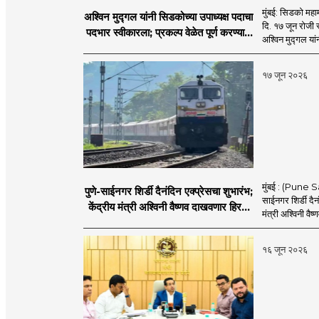
मुंबई: सिडको महाम
अश्विन मुद्गल यांनी सिडकोच्या उपाध्यक्ष पदाचा
दि. १७ जून रोजी 
पदभार स्वीकारला; प्रकल्प वेळेत पूर्ण करण्यास
अश्विन मुद्गल यां
प्राधान्य देणार : अश्विन मुद्गल
१७ जून २०२६
मुंबई : (Pune Sa
पुणे-साईनगर शिर्डी दैनंदिन एक्प्रेसचा शुभारंभ;
साईनगर शिर्डी दैनं
केंद्रीय मंत्री अश्विनी वैष्णव दाखवणार हिरवा
मंत्री अश्विनी वैष्
झेंडा
१६ जून २०२६