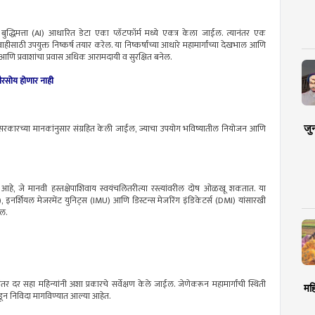
म बुद्धिमत्ता (AI) आधारित डेटा एका प्लॅटफॉर्म मध्ये एकत्र केला जाईल. त्यानंतर एक
ाहीसाठी उपयुक्त निष्कर्ष तयार करेल. या निष्कर्षांच्या आधारे महामार्गांच्या देखभाल आणि
ढेल आणि प्रवाशांचा प्रवास अधिक आरामदायी व सुरक्षित बनेल.
ैरसोय होणार नाही
जु
भारत सरकारच्या मानकांनुसार संग्रहित केली जाईल, ज्याचा उपयोग भविष्यातील नियोजन आणि
र आहे, जे मानवी हस्तक्षेपाशिवाय स्वयंचलितरीत्या रस्त्यांवरील दोष ओळखू शकतात. या
, इनर्शियल मेजरमेंट युनिट्स (IMU) आणि डिस्टन्स मेजरिंग इंडिकेटर्स (DMI) यांसारखी
ईल.
नंतर दर सहा महिन्यांनी अशा प्रकारचे सर्वेक्षण केले जाईल. जेणेकरून महामार्गांची स्थिती
मह
डून निविदा मागविण्यात आल्या आहेत.