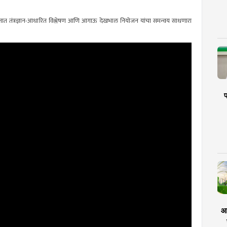
वस्थापनात तंत्रज्ञान-आधारित विश्लेषण आणि आगाऊ देखभाल नियोजन यांचा समन्वय साधणारा
प
आर