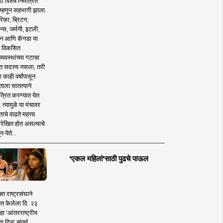
 विशेष निमंत्रित
 म्हणून सहभागी झाला.
िका, ब्रिटन,
न्स, जर्मनी, इटली,
न आणि कॅनडा या
 विकसित
व्यवस्थांच्या गटाचा
त सदस्य नसला, तरी
या काही वर्षांपासून
ताला सातत्याने
त्रित करण्यात येत
 त्यामुळे या मंचावर
ाचे वाढते महत्त्व
रेखित होत असल्याचे
न येते...
'एकल महिलां'साठी पुढचे पाऊल
क्त राष्ट्रसंघाने
ित केलेला दि. २३
हा 'आंतरराष्ट्रीय
ा दिन' संपूर्ण