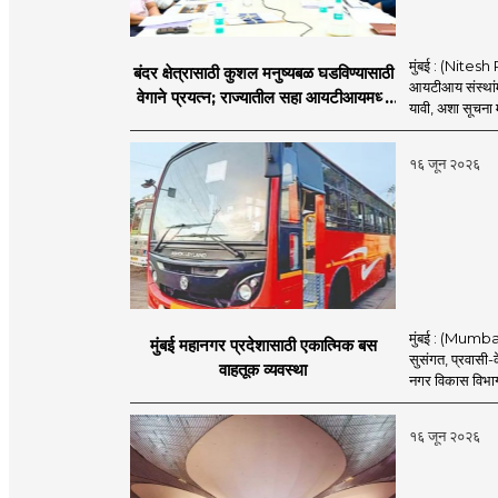
मुंबई : (Nitesh 
बंदर क्षेत्रासाठी कुशल मनुष्यबळ घडविण्यासाठी
आयटीआय संस्थांमध
वेगाने प्रयत्न; राज्यातील सहा आयटीआयमध्ये
यावी, अशा सूचना मत
विशेष अभ्यासक्रम - मंत्री नितेश राणे
१६ जून २०२६
मुंबई : (Mumba
मुंबई महानगर प्रदेशासाठी एकात्मिक बस
सुसंगत, प्रवासी-क
वाहतूक व्यवस्था
नगर विकास विभाग
१६ जून २०२६