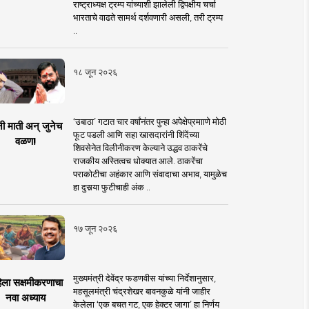
राष्ट्राध्यक्ष ट्रम्प यांच्याशी झालेली द्विपक्षीय चर्चा
भारताचे वाढते सामर्थ दर्शवणारी असली, तरी ट्रम्प
..
१८ जून २०२६
‘उबाठा’ गटात चार वर्षांनंतर पुन्हा अपेक्षेप्रमााणे मोठी
नी माती अन् जुनेच
फूट पडली आणि सहा खासदारांनी शिंदेंच्या
वळण!
शिवसेनेत विलीनीकरण केल्याने उद्धव ठाकरेंचे
राजकीय अस्तित्वच धोक्यात आले. ठाकरेंचा
पराकोटीचा अहंकार आणि संवादाचा अभाव, यामुळेच
हा दुसर्‍या फुटीचाही अंक ..
१७ जून २०२६
मुख्यमंत्री देवेंद्र फडणवीस यांच्या निर्देशानुसार,
िला सक्षमीकरणाचा
महसूलमंत्री चंद्रशेखर बावनकुळे यांनी जाहीर
नवा अध्याय
केलेला ‘एक बचत गट, एक हेक्टर जागा’ हा निर्णय