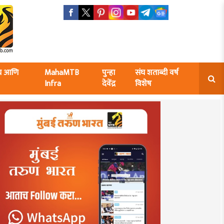
ंघ आणि
MahaMTB
पुन्हा
संघ शताब्दी वर्ष
Infra
देवेंद्र
विशेष