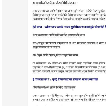
AI आधारित डेटा लेक प्लॅटफॉर्मशी संलग्नता
एनएचएआयच्या माहितीनुसार, या वाहनांद्वारे गोळा केलेले डेटा कृत्रि
विशेषज्ञांचा तज्ज्ञ गट या माहितीचे विश्लेषण करून त्यावर आधारित कार्यव
व्यवस्थापनासाठी योग्य निर्णय घेता येतील, ज्यामुळे रस्त्यांचे आयुष्य वा
हेही वाचा :
प्रबोधनकार ठाकरे तलाव सुशोभिकरण कामांमुळे कोणतीही ग
डेटा व्यवस्थापन आणि भविष्यातील वापरासाठी जतन
सर्वेक्षणाद्वारे मिळालेली माहिती रोड अॅसेट मॅनेजमेंट सिस्टममध्ये 
विश्लेषणासाठी केला जाईल.
3D लेझर आणि अत्याधुनिक तंत्रज्ञानाचा वापर
या सर्वेक्षणात 3D लेझर-आधारित नेटवर्क सर्व्हे वाहनांचा वापर होणा
वाहनांमध्ये हाय-रिझोल्यूशन ३६०° कॅमेरे, डिफरेंशियल जीपीएस (DGPS)
उपकरणे बसवली जाणार आहेत, ज्याद्वारे रस्त्यांची अचूक स्थिती मोजता ये
हे वाचलात का ? :
मुंबई विमानतळावर सापडला चक्क अ‍ॅनाकोंडा
नियमित सर्वेक्षण आणि निविदा प्रक्रिया सुरू
एनएचएआयच्या माहितीनुसार, प्रत्येक प्रकल्प सुरू होण्यापूर्वी आणि त्या
सतत अद्ययावत राहील. या उपक्रमाच्या अंमलबजावणीसाठी पात्र कंपन्यांक