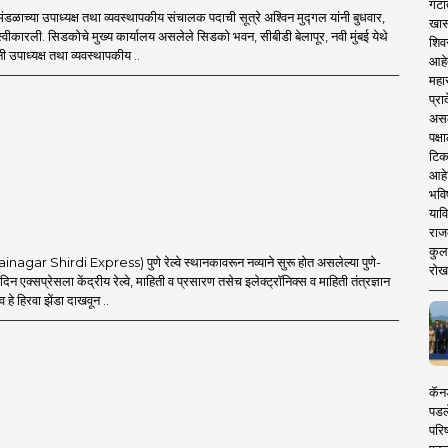
गटा
ंडळाच्या उपाध्यक्ष तथा व्यवस्थापकीय संचालक पदाची सूत्रे अश्विन मुद्गल यांनी बुधवार,
खास
स्वीकारली. सिडकोचे मुख्य कार्यालय असलेले सिडको भवन, सीबीडी बेलापूर, नवी मुंबई येथे
शिव
नी उपाध्यक्ष तथा व्यवस्थापकीय ..
आहे
महार
प्रा
असले
पक्
टिक
आहे
भवि
याव
राज
कुलक
inagar Shirdi Express) पुणे रेल्वे स्थानकावरून नव्याने सुरू होत असलेल्या पुणे-
रोख
दिन एक्सप्रेसला केंद्रीय रेल्वे, माहिती व प्रसारण तसेच इलेक्ट्रॉनिक्स व माहिती तंत्रज्ञान
णव हे हिरवा झेंडा दाखवून ..
कॅनड
पडल
परिष