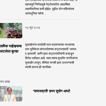
महत्त्वपूर्ण निर्णयामुळे पेट्रोलवरील अवलंबित्व
लक्षणीयरीत्या कमी होईल. पुढील दोन महिन्यांतच
अत्याधुनिक फ्लेस ..
१३ जून २०२६
घुसखोरांना मायदेशी परत पाठवण्याच्या भारताच्या
लामिक भाईचार्‍याचा
ठाम भूमिकेला बांगलादेशच्या कट्टरतावादी ‘जमात-
फाटलेला बुरखा
ए-इस्लामी’ आणि इतर कट्टरपंथीयांनी कडाडून
विरोध दर्शवला आहे. स्वतःच्याच मुस्लीम नागरिकांना
घुसखोर ठरवून, सीमेवर मानवी ढाल उभारण्याची
त्यांची वल्गना ही जागतिक ..
रुर वाचा
'समाजव्रती' हभप सुयोग आपटे