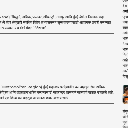
एकदा
देश
अमेर
फ्रा
Rane) सिंधुदुर्ग, नाशिक, पालघर, औंध-पुणे, नागपूर आणि मुंबई येथील निवडक सहा
जपा
्ये बंदरे क्षेत्राशी संबंधित विशेष अभ्यासक्रम सुरू करण्यासाठी आवश्यक तयारी करण्यात
सात
्स्यव्यवसाय व बंदरे मंत्री नितेश राणे ..
अर्थ
भार
गेल्
भार
निमं
आहे.
भारत
अधो
दिसू
i Metropolitan Region) मुंबई महानगर प्रदेशातील बस वाहतूक सेवा अधिक
ेंद्रित आणि तंत्रज्ञानाधारित करण्यासाठी महाराष्ट्र शासनाने महत्त्वाचे पाऊल उचलले आहे.
ाने एकात्मिक बस वाहतूक आराखडा तयार करण्यासाठी ..
संयु
घोष
जून 
विधव