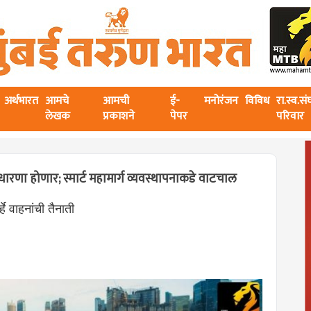
अर्थभारत
आमचे
आमची
ई-
मनोरंजन
विविध
रा.स्व.स
लेखक
प्रकाशने
पेपर
परिवार
सुधारणा होणार; स्मार्ट महामार्ग व्यवस्थापनाकडे वाटचाल
हे वाहनांची तैनाती