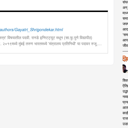
संघक
अन् 
माध्
समा
जपण
uthors/Gayatri_Shrigondekar.html
आदर्
'सम
त्र' विषयातील पदवी. रानडे इन्स्टिट्यूट मधून (सा.फु.पुणे विद्यापीठ)
आपट
ण. २०१९मध्ये मुंबई तरुण भारतमध्ये 'मंत्रालय प्रतिनिधी' या पदावर रुजू.
जीवन
ेव्हलपमेंट' विशेष प्रतिनिधी म्हणून कार्यरत. राज्यातील पायाभूत सुविधांविषयी
शिव
ऐति
उद्ध
नव्य
प्रय
आता 
काही
राज
उडा