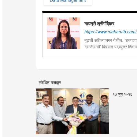
Data Management
गायत्री श्रीगोंदेकर
https://www.mahamtb.com/a
मूळची अहिल्यानगर येथील. 'राज्यशास्
'एमजेएमसी' विषयात पदव्युत्तर शिक्ष
सद्यस्थितीत 'इन्फ्रास्ट्रक्चर आणि ड
फिल्ड रिपोर्ट आणि लेखनात रस.
संबंधित मजकूर
१७ जून २०२६