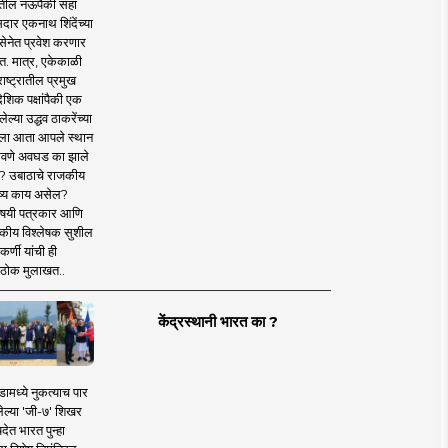
तील नऊपैकी सहा
दार एकनाथ शिंदेंच्या
सेनेत प्रवेश करणार
त. मात्र, एकेकाळी
ाष्ट्रातील प्रमुख
देशिक पक्षांपैकी एक
ल्या उद्धव ठाकरेंच्या
षाला आता आपले स्थान
वणे अवघड का झाले
? उबाठाचे राजकीय
ष्य काय असेल?
िषयी पत्रकार आणि
कीय विश्लेषक सुशील
र्णी यांची ही
ठोक मुलाखत..
केंद्रस्थानी भारत का ?
ामध्ये नुकत्याच पार
ेल्या 'जी-७' शिखर
देत भारत पुन्हा