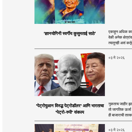
एकाहून अधिक कामां
‘ज्ञानयोगिनी स्वर्गीय कुसुमताई साठे’
वेळी अनेक क्षेत्र
त्यातूनही असं कर्तृ
०३ मे २०२६
नुकताच जाहीर झाल
'पेट्रोयुआन विरुद्ध पेट्रोडॉलर' आणि भारताचा
तो जागतिक ऊर्जा 
'पेट्रो-रुपी' संकल्प
ही बाजाराची तात्
०३ मे २०२६