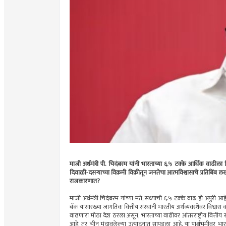
माजी अर्थमंत्री पी. चिदंबरम यांनी भारताच्या ६.५ टक्के आर्थिक वाढ
दिवाळी-दसर्‍याच्या विक्रमी विक्रीतून जनतेचा आत्मविश्वासाचे प्रतिबिंब लख
राजकारणात?
माजी अर्थमंत्री चिदंबरम यांच्या मते, सध्याची ६.५ टक्के वाढ ही अपुरी आह
बँक यांसारख्या जागतिक वित्तीय संस्थांनी भारतीय अर्थव्यवस्थेवर विश्
वाढणारा मोठा देश ठरला असून, भारताच्या वाढीवर आंतरराष्ट्रीय वित्तीय स
आहे, तर चीन मंदावलेल्या उत्पादनात सापडला आहे. या पार्श्वभूमीवर भारताने