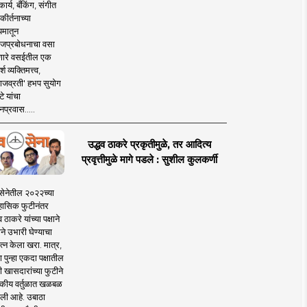
ार्य, बँकिंग, संगीत
कीर्तनाच्या
यमातून
जप्रबोधनाचा वसा
ारे वसईतील एक
श व्यक्तिमत्त्व,
ाजव्रती' हभप सुयोग
े यांचा
प्रवास.....
उद्धव ठाकरे प्रकृतीमुळे, तर आदित्य
प्रवृत्तीमुळे मागे पडले : सुशील कुलकर्णी
सेनेतील २०२२च्या
हासिक फुटीनंतर
व ठाकरे यांच्या पक्षाने
ाने उभारी घेण्याचा
त्न केला खरा. मात्र,
पुन्हा एकदा पक्षातील
 खासदारांच्या फुटीने
कीय वर्तुळात खळबळ
ली आहे. उबाठा