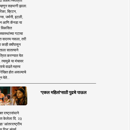
 विशेष निमंत्रित
 म्हणून सहभागी झाला.
िका, ब्रिटन,
न्स, जर्मनी, इटली,
न आणि कॅनडा या
 विकसित
व्यवस्थांच्या गटाचा
त सदस्य नसला, तरी
या काही वर्षांपासून
ताला सातत्याने
त्रित करण्यात येत
 त्यामुळे या मंचावर
ाचे वाढते महत्त्व
रेखित होत असल्याचे
न येते...
'एकल महिलां'साठी पुढचे पाऊल
क्त राष्ट्रसंघाने
ित केलेला दि. २३
हा 'आंतरराष्ट्रीय
ा दिन' संपूर्ण