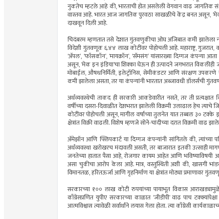
नुकतेच म्हटले आहे की, भारताची होत असलेली वेगवान वाढ जागतिक संधीं
वास्तव आहे. भारत आज जागतिक पुरवठा साखळीचे केंद्र बनत असून, ‘मेक इन 
दाखवून दिली आहे.
चिदंबरम म्हणतात तसे देशात गुंतवणुकीचा ओघ अजिबात कमी झालेला नाही
विदेशी गुंतवणूक ६.४४ लाख कोटींवर पोहोचली आहे. महाराष्ट्र, गुजरात, कर
‘अ‍ॅपल’, ‘फॉसकॉन’, ‘मायक्रॉन’, ‘सॅमसंग’ यांसारख्या दिग्गज कंपन्या आता भ
असून, ‘मेक इन इंडिया’चा शिक्का घेऊन ही उत्पादने जगभरात विकलीह
मोबाईल, औषधनिर्मिती, इलेट्रॉनिस, सेमीकंडटर आणि संरक्षण उपकरणे या क
कमी झालेला असता, तर या कंपन्यांनी भारतात अब्जावधी डॉलर्सची गुंतवणूक 
अर्थव्यवस्थेची ताकद ही सरकारी आकडेवारीत नसते, तर ती प्रत्यक्षात 
वर्षीच्या दसरा-दिवाळीत देशभरात झालेली विक्रमी उलाढाल हेच त्याचे जिव
कोटींवर पोहोचली असून, मागील वर्षाच्या तुलनेत यात तब्बल ३० टक्के इत
क्षेत्रांत विक्री वाढली. विशेष म्हणजे सोने-चांदीच्या दरात विक्रमी वाढ झा
अ‍ॅमेझॉन आणि फ्लिपकार्ट या दिग्गज कंपन्यांनी सांगितले की, त्यांच्
अर्थव्यवस्था खरोखरच मंदावली असती, तर बाजारात इतकी उत्साही मागणी
जनतेच्या हातात पैसा आहे, रोजगार कायम आहेत आणि भविष्याविषयी आत
असा चुकीचा आरोप केला आहे. मात्र, वस्तुस्थिती अशी की, खासगी भांडवली 
विमानतळ, हरितऊर्जा आणि गृहनिर्माण या क्षेत्रांत मोठ्या प्रमाणावर गुंतव
सरकारच्या १०० लाख कोटी रुपयांच्या पायाभूत विकास आराखड्यामु
काँग्रेसप्रणित युपीए सरकारच्या काळात ‘जीडीपी’ वाढ पाच टक्क्यांपेक
आत्मविश्वास त्यावेळी सर्वार्थांने लयास गेला होता. त्या काँग्रेसी कार