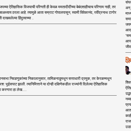
संघक
पच्या ऐतिहासिक विजयाची परिणती ही केवळ ममतादीदींच्या बेबंदशाहीचाच परिणाम नाही, तर
अन् 
 नवअध्याय ठरला आहे. त्यामुळे आता सम्राट गोपालपासून, स्वामी विवेकानंद, रवींद्रनाथ टागोर
माध्
ी दाखवलेल्या हिंदुत्वाच्या ..
समा
जपण
आदर्
'सम
आपट
जीवन
विधानसभा निवडणुकांच्या निकालानुसार, तामिळनाडूमधून सत्ताधारी द्रमुक, तर केरळम्मधून
शिव
्षरश: भुईसपाट झाली. त्यानिमित्ताने या दोन्ही दक्षिणेकडील राज्यांनी दिलेल्या ऐतिहासिक
ऐति
ण करणारा हा लेख.....
उद्ध
नव्य
प्रय
आता 
काही
राज
उडा