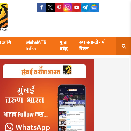
ंघ आणि
MahaMTB
पुन्हा
संघ शताब्दी वर्ष
Infra
देवेंद्र
विशेष