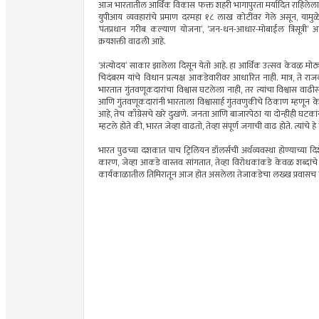
आज भारतातील आर्थिक विकास फक्त शहरी भागापुरता मर्यादित राहिलेला 
युपीआय व्यवहारांचे प्रमाण दरमहा १८ लाख कोटींवर गेले असून, याम
‘पंतप्रधान गरीब कल्याण योजना’, ‘जन-धन-आधार-मोबाईल त्रिसूत्री’
क्रयशक्ती वाढली आहे.
‘अंत्योदय’ साकार झालेला दिसून येतो आहे. हा आर्थिक उत्सव केवळ मोठ्या
चिदंबरम यांचे विधान प्रत्यक्ष आकडेवारीवर आधारित नाही. मात्र, ते रा
भारतात गुंतवणूकदारांचा विश्वास घटलेला नाही, तर त्यांचा विश्वास वाढ
आणि गुंतवणूकदारांनी भारताला विश्वासार्ह गुंतवणुकीचे ठिकाण म्हणून
आहे, तेच काँग्रेसचे खरे दुखणे. जनता आणि बाजारपेठा या दोन्हीही घटकां
म्हटले होते की, भारत जेव्हा वाढतो, तेव्हा संपूर्ण जगाची वाढ होते. त्यां
भारत पुढच्या दशकात पाच ट्रिलियन डॉलर्सची अर्थव्यवस्था होण्याच्या 
कारण, जेव्हा आकडे वास्तव सांगतात, तेव्हा विरोधकांकडे केवळ शब्दांचे बु
कार्यकाळातील तिमिरातून आज होत असलेला तेजाकडेचा लख्ख प्रवासच 