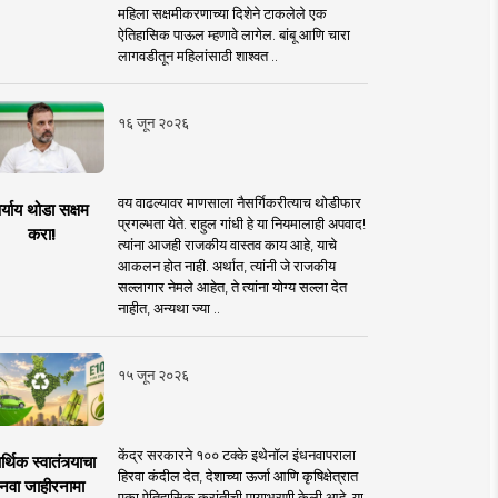
महिला सक्षमीकरणाच्या दिशेने टाकलेले एक
ऐतिहासिक पाऊल म्हणावे लागेल. बांबू आणि चारा
लागवडीतून महिलांसाठी शाश्वत ..
१६ जून २०२६
वय वाढल्यावर माणसाला नैसर्गिकरीत्याच थोडीफार
र्याय थोडा सक्षम
प्रगल्भता येते. राहुल गांधी हे या नियमालाही अपवाद!
करा!
त्यांना आजही राजकीय वास्तव काय आहे, याचे
आकलन होत नाही. अर्थात, त्यांनी जे राजकीय
सल्लागार नेमले आहेत, ते त्यांना योग्य सल्ला देत
नाहीत, अन्यथा ज्या ..
१५ जून २०२६
केंद्र सरकारने १०० टक्के इथेनॉल इंधनवापराला
्थिक स्वातंत्र्याचा
हिरवा कंदील देत, देशाच्या ऊर्जा आणि कृषिक्षेत्रात
नवा जाहीरनामा
एका ऐतिहासिक क्रांतीची पायाभरणी केली आहे. या