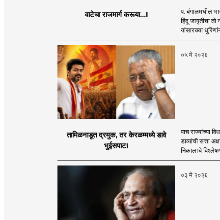
प. बंगालमधील भाज
वाटेचा राजमार्ग करूया...!
हिंदू जागृतीचा तो
यांसारख्या धुरिणांन
०५ मे २०२६
पाच राज्यांच्या 
तामिळनाडूत द्रमुक, तर केरळम्मध्ये डावे
डाव्यांची सत्ता अक
भुईसपाट!
निकालाचे विश्लेष
०३ मे २०२६