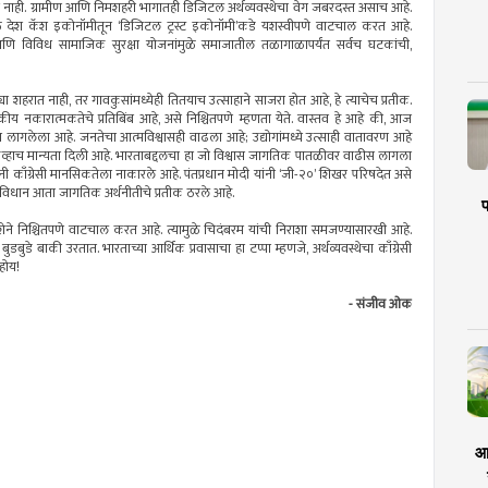
नाही. ग्रामीण आणि निमशहरी भागातही डिजिटल अर्थव्यवस्थेचा वेग जबरदस्त असाच आहे.
ुळे देश कॅश इकोनॉमीतून ‘डिजिटल ट्रस्ट इकोनॉमी’कडे यशस्वीपणे वाटचाल करत आहे.
 आणि विविध सामाजिक सुरक्षा योजनांमुळे समाजातील तळागाळापर्यंत सर्वच घटकांची,
 शहरात नाही, तर गावकुसांमध्येही तितयाच उत्साहाने साजरा होत आहे, हे त्याचेच प्रतीक.
जकीय नकारात्मकतेचे प्रतिबिंब आहे, असे निश्चितपणे म्हणता येते. वास्तव हे आहे की, आज
ीस लागलेला आहे. जनतेचा आत्मविश्वासही वाढला आहे; उद्योगांमध्ये उत्साही वातावरण आहे
 केव्हाच मान्यता दिली आहे. भारताबद्दलचा हा जो विश्वास जागतिक पातळीवर वाढीस लागला
नी काँग्रेसी मानसिकतेला नाकारले आहे. पंतप्रधान मोदी यांनी ‘जी-२०’ शिखर परिषदेत असे
चे हे विधान आता जागतिक अर्थनीतीचे प्रतीक ठरले आहे.
प
दिशेने निश्चितपणे वाटचाल करत आहे. त्यामुळे चिदंबरम यांची निराशा समजण्यासारखी आहे.
डबुडे बाकी उरतात. भारताच्या आर्थिक प्रवासाचा हा टप्पा म्हणजे, अर्थव्यवस्थेचा काँग्रेसी
होय!
- संजीव ओक
आर