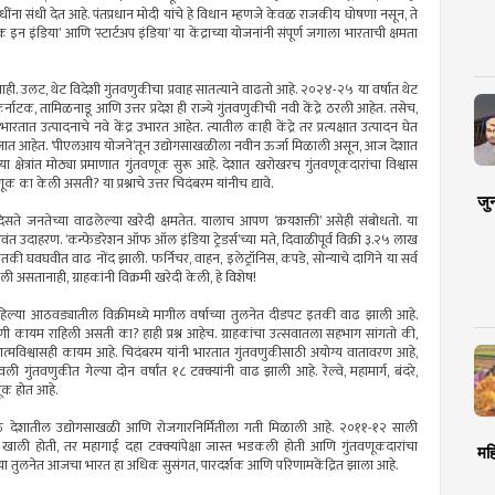
ना संधी देत आहे. पंतप्रधान मोदी यांचे हे विधान म्हणजे केवळ राजकीय घोषणा नसून, ते
इंडिया’ आणि ‘स्टार्टअप इंडिया’ या केंद्राच्या योजनांनी संपूर्ण जगाला भारताची क्षमता
. उलट, थेट विदेशी गुंतवणुकीचा प्रवाह सातत्याने वाढतो आहे. २०२४-२५ या वर्षात थेट
्नाटक, तामिळनाडू आणि उत्तर प्रदेश ही राज्ये गुंतवणुकीची नवी केंद्रे ठरली आहेत. तसेच,
ारतात उत्पादनाचे नवे केंद्र उभारत आहेत. त्यातील काही केंद्रे तर प्रत्यक्षात उत्पादन घेत
ी जात आहेत. ‘पीएलआय योजने’तून उद्योगसाखळीला नवीन ऊर्जा मिळाली असून, आज देशात
्षेत्रांत मोठ्या प्रमाणात गुंतवणूक सुरू आहे. देशात खरोखरच गुंतवणूकदारांचा विश्वास
का केली असती? या प्रश्नाचे उत्तर चिदंबरम यांनीच द्यावे.
जु
दिसते जनतेच्या वाढलेल्या खरेदी क्षमतेत. यालाच आपण ‘क्रयशक्ती’ असेही संबोधतो. या
ंत उदाहरण. ‘कन्फेडरेशन ऑफ ऑल इंडिया ट्रेडर्स’च्या मते, दिवाळीपूर्व विक्री ३.२५ लाख
की घवघवीत वाढ नोंद झाली. फर्निचर, वाहन, इलेट्रॉनिस, कपडे, सोन्याचे दागिने या सर्व
लेली असतानाही, ग्राहकांनी विक्रमी खरेदी केली, हे विशेष!
या पहिल्या आठवड्यातील विक्रीमध्ये मागील वर्षाच्या तुलनेत दीडपट इतकी वाढ झाली आहे.
 कायम राहिली असती का? हाही प्रश्न आहेच. ग्राहकांचा उत्सवातला सहभाग सांगतो की,
्मविश्वासही कायम आहे. चिदंबरम यांनी भारतात गुंतवणुकीसाठी अयोग्य वातावरण आहे,
गुंतवणुकीत गेल्या दोन वर्षांत १८ टक्क्यांनी वाढ झाली आहे. रेल्वे, महामार्ग, बंदरे,
णूक होत आहे.
ळे देशातील उद्योगसाखळी आणि रोजगारनिर्मितीला गती मिळाली आहे. २०११-१२ साली
्षा खाली होती, तर महागाई दहा टक्क्यांपेक्षा जास्त भडकली होती आणि गुंतवणूकदारांचा
मह
्यकाळाच्या तुलनेत आजचा भारत हा अधिक सुसंगत, पारदर्शक आणि परिणामकेंद्रित झाला आहे.