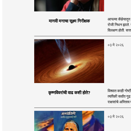
आपल्या कॅमेर्‍या
मानवी मनाचा सूक्ष्म निरीक्षक
रोजी निधन झाले. एख
विलक्षण होती. सत
०३ मे २०२६
विश्वात काही गोष्
कृष्णविवरांची वाढ कशी होते?
त्यांपैकी सर्वांत
राक्षसांचे अस्तित्
०३ मे २०२६