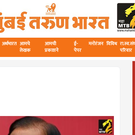
अर्थभारत
आमचे
आमची
ई-
मनोरंजन
विविध
रा.स्व.स
लेखक
प्रकाशने
पेपर
परिवार