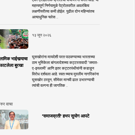
महत्त्वपूर्ण निर्णयामुळे पेट्रोलवरील अवलंबित्व
लक्षणीयरीत्या कमी होईल. पुढील दोन महिन्यांतच
अत्याधुनिक फ्लेस ..
१३ जून २०२६
घुसखोरांना मायदेशी परत पाठवण्याच्या भारताच्या
लामिक भाईचार्‍याचा
ठाम भूमिकेला बांगलादेशच्या कट्टरतावादी ‘जमात-
फाटलेला बुरखा
ए-इस्लामी’ आणि इतर कट्टरपंथीयांनी कडाडून
विरोध दर्शवला आहे. स्वतःच्याच मुस्लीम नागरिकांना
घुसखोर ठरवून, सीमेवर मानवी ढाल उभारण्याची
त्यांची वल्गना ही जागतिक ..
रुर वाचा
'समाजव्रती' हभप सुयोग आपटे