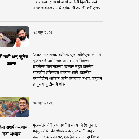
राष्ट्राध्यक्ष ट्रम्प यांच्याशी झालेली द्विपक्षीय चर्चा
भारताचे वाढते सामर्थ दर्शवणारी असली, तरी ट्रम्प
..
१८ जून २०२६
‘उबाठा’ गटात चार वर्षांनंतर पुन्हा अपेक्षेप्रमााणे मोठी
नी माती अन् जुनेच
फूट पडली आणि सहा खासदारांनी शिंदेंच्या
वळण!
शिवसेनेत विलीनीकरण केल्याने उद्धव ठाकरेंचे
राजकीय अस्तित्वच धोक्यात आले. ठाकरेंचा
पराकोटीचा अहंकार आणि संवादाचा अभाव, यामुळेच
हा दुसर्‍या फुटीचाही अंक ..
१७ जून २०२६
मुख्यमंत्री देवेंद्र फडणवीस यांच्या निर्देशानुसार,
िला सक्षमीकरणाचा
महसूलमंत्री चंद्रशेखर बावनकुळे यांनी जाहीर
नवा अध्याय
केलेला ‘एक बचत गट, एक हेक्टर जागा’ हा निर्णय