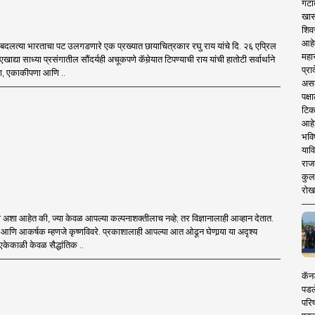
गटा
खास
शिव
आहे
तून बदलत्या भारताचा पट उलगडणारे एक प्रख्यात छायाचित्रकार रघु राय यांचे दि. २६ एप्रिल
महार
ाद्या साध्या प्रसंगातील सौंदर्यही अचूकपणे कॅमेर्‍यात टिपण्याची राय यांची हातोटी सर्वार्थाने
प्रा
्ता, एकाकीपणा आणि ..
असले
पक्
टिक
आहे
भवि
याव
राज
कुलक
रोख
टी अशा आहेत की, ज्या केवळ आपल्या कल्पनाशक्तीलाच नव्हे; तर विज्ञानालाही आव्हान देतात.
 गूढ आणि आकर्षक म्हणजे कृष्णविवरे. प्रकाशालाही आपल्या आत ओढून घेणार्‍या या अदृश्य
व एकेकाळी केवळ सैद्धांतिक ..
कॅनड
पडल
परिष