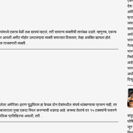
एकदा
देश
अमेर
फ्रा
जपा
सात
मध्ये एकाच वेळी लक्ष द्यायचं म्हटलं, तरी सामान्य व्यक्तीची तारांबळ उडते. म्हणूनच, एकाच
अर्थ
ांवर आपली अमीट मोहोर उमटवणार्‍या व्यक्ती समाजात दिसतात, तेव्हा अचंबित व्हायला होतं.
भार
त्व गाजवणारी व्यक्ती ..
गेल्
भार
निमं
आहे.
भारत
अधो
दिसू
ेला अमेरिका-इराण युद्धविराम हा केवळ दोन देशांमधील संघर्ष थांबवण्याचा प्रयत्न नाही, तर
बाजाराला पुन्हा एकदा स्थिर करण्याची धडपड आहे. कच्च्या तेलाचे दर १५ टक्क्यांनी घसरणे
संयु
कालिक प्रतिक्रिया असली, तरी ..
घोष
जून 
विधव