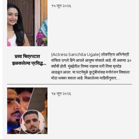
१५ जून २०२६
(Actress Sanchita Ugale) लोकप्रिय अभिनेत्री
छावा चित्रपटात
संचिता उगले हिने आपले आयुष्य संपवले आहे. ती अवघ्या ३०
झळकलेल्या प्रसिद्ध
वर्षांची होती. मुंबईतील तिच्या राहत्या घरी तिचा मृतदेह
अभिनेत्रीने आयुष्य
आढळून आला. या घटनेमुळे कुटुंबीयांसह मनोरंजन विश्वाला
संपवलं; मनोरंजन विश्वात
मोठा धक्का बसला आहे. मिळालेल्या माहितीनुसार, ..
हळहळ
१४ जून २०२६