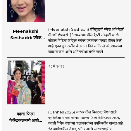
(Meenakshi Seshadri) बॉलिवूडची ज्येष्ठ अभिनेत्री
Meenakshi
मीनाक्षी शेषाद्री हिने सध्याच्या सेलिब्रिटी संस्कृती आणि
Seshadri: ज्येष्ठ
सोशल मिडिया केंद्रित ग्लॅमर जगतावर परखड टीका केली
अभिनेत्री मीनाक्षी
आहे. एका मुलाखतीत बोलताना तिने सांगितले की, आजच्या
शेषाद्रीची सध्याच्या
काळात काम आणि अभिनयपेक्षा चर्चेत राहणे ..
सेलिब्रिटी संस्कृतीवर
जोरदार टीका, नेमकं
१८ मे २०२६
काय म्हणाली?
(Cannes 2026) जगभरातील चित्रपट विश्वासाठी
कान्स फिल्म
प्रतिष्ठेचा मानला जाणारा कान्स फिल्म फेस्टिव्हल २०२६
फेस्टिव्हलमध्ये अशोक
यंदाही विविध देशांच्या कलाकारांच्या उपस्थितीने गाजत आहे.
सराफ आणि निवेदिता
रेड कार्पेटवरील फॅशन, ग्लॅमर आणि आंतरराष्ट्रीय