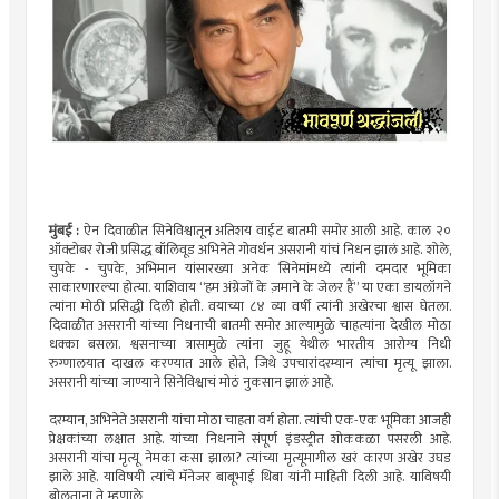
मुंबई :
ऐन दिवाळीत सिनेविश्वातून अतिशय वाईट बातमी समोर आली आहे. काल २०
ऑक्टोबर रोजी प्रसिद्ध बॉलिवूड अभिनेते गोवर्धन असरानी यांचं निधन झालं आहे. शोले,
चुपके - चुपके, अभिमान यांसारख्या अनेक सिनेमांमध्ये त्यांनी दमदार भूमिका
साकारणारल्या होत्या. याशिवाय “हम अंग्रेजों के ज़माने के जेलर हैं” या एका डायलॉगने
त्यांना मोठी प्रसिद्धी दिली होती. वयाच्या ८४ व्या वर्षी त्यांनी अखेरचा श्वास घेतला.
दिवाळीत असरानी यांच्या निधनाची बातमी समोर आल्यामुळे चाहत्यांना देखील मोठा
धक्का बसला. श्वसनाच्या त्रासामुळे त्यांना जुहू येथील भारतीय आरोग्य निधी
रुग्णालयात दाखल करण्यात आले होते, जिथे उपचारांदरम्यान त्यांचा मृत्यू झाला.
असरानी यांच्या जाण्याने सिनेविश्वाचं मोठं नुकसान झालं आहे.
दरम्यान, अभिनेते असरानी यांचा मोठा चाहता वर्ग होता. त्यांची एक-एक भूमिका आजही
प्रेक्षकांच्या लक्षात आहे. यांच्या निधनाने संपूर्ण इंडस्ट्रीत शोककळा पसरली आहे.
असरानी यांचा मृत्यू नेमका कसा झाला? त्यांच्या मृत्यूमागील खरं कारण अखेर उघड
झाले आहे. याविषयी त्यांचे मॅनेजर बाबूभाई थिबा यांनी माहिती दिली आहे. याविषयी
बोलताना ते म्हणाले,