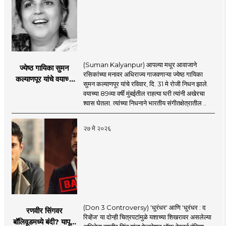
(Suman Kalyanpur) आपल्या मधूर आवाजाने
ज्येष्ठ गायिका सुमन
रसिकांच्या मनावर अधिराज्य गाजवणाऱ्या ज्येष्ठ गायिका
कल्याणपूर यांचे वयाच्या
सुमन कल्याणपूर यांचे रविवार, दि. 31 मे रोजी निधन झाले.
८९ व्या वर्षी निधन
वयाच्या 89व्या वर्षी मुंबईतील राहत्या घरी त्यांनी अखेरचा
श्वास घेतला. त्यांच्या निधनाने भारतीय संगीतक्षेत्रातील ..
२७ मे २०२६
(Don 3 Controversy) 'धुरंधर' आणि 'धुरंधर : द
रणवीर सिंगवर
रिव्हेंज' या दोन्ही चित्रपटांमुळे यशाच्या शिखरावर असलेल्या
बॉलिवूडमध्ये बंदी? यापूर्वी