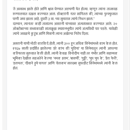
‘ते अस्वस्थ झाले होते आणि श्वास घेण्यात अडचणी येत होत्या. म्हणून त्यांना तात्काळ
रुग्णालयात दखल करण्यात आलं. डॉक्टरांनी नंतर सांगितलं की, त्यांच्या फुफ्फुसात
पाणी जमा झाला आहे. दुपारी ३ वा. च्या सुमारास त्यांचे निधन झालं.”
दरम्यान, त्यानंतर काही तासांतच असरानी यांच्यावर अंत्यसंस्कार करण्यात आले. २०
ऑक्टोबरच्या संध्याकाळी सांताक्रूझ स्मशानभूमीत त्यांचे अंत्यविधी पार पडले. यावेळी
त्यांचे जवळचे कुटुंब आणि मित्रांनी त्यांना अखेरचा निरोप दिला.
असरानी यांची मोठी कारकिर्द होती, त्यांनी ३०० हून अधिक सिनेमांमध्ये काम केलं होतं.
१९६७ साली प्रदर्शित झालेल्या ‘हरे कांच की चुडियां’ या सिनेमातून त्यांनी आपल्या
करियरला सुरुवात केली होती. त्यांनी केवळ विनोदीच नाही तर गंभीर आणि सहाय्यक
भूमिका देखील सहजतेने केल्या ‘नमक हराम’, ‘बावर्ची’, ‘गुड्डी’, ‘चुप चुप के’, ‘हेरा फेरी’,
‘हलचल’, ‘दीवाने हुये पागल’ आणि ‘वेलकम’ सारख्या सुपरहीट सिनेमांमध्ये त्यांनी केलं
होतं.