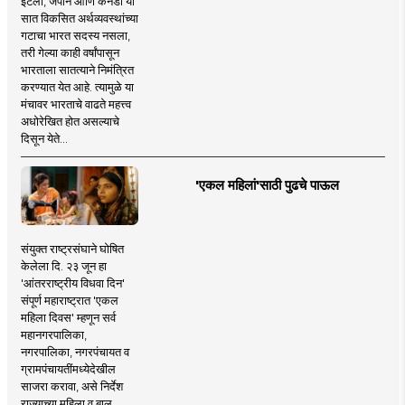
इटली, जपान आणि कॅनडा या
सात विकसित अर्थव्यवस्थांच्या
गटाचा भारत सदस्य नसला,
तरी गेल्या काही वर्षांपासून
भारताला सातत्याने निमंत्रित
करण्यात येत आहे. त्यामुळे या
मंचावर भारताचे वाढते महत्त्व
अधोरेखित होत असल्याचे
दिसून येते...
'एकल महिलां'साठी पुढचे पाऊल
संयुक्त राष्ट्रसंघाने घोषित
केलेला दि. २३ जून हा
'आंतरराष्ट्रीय विधवा दिन'
संपूर्ण महाराष्ट्रात 'एकल
महिला दिवस' म्हणून सर्व
महानगरपालिका,
नगरपालिका, नगरपंचायत व
ग्रामपंचायतींमध्येदेखील
साजरा करावा, असे निर्देश
राज्याच्या महिला व बाल