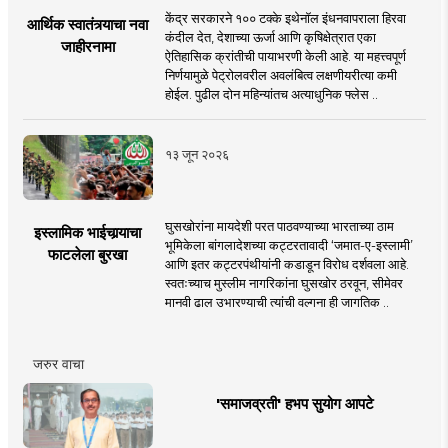
केंद्र सरकारने १०० टक्के इथेनॉल इंधनवापराला हिरवा
आर्थिक स्वातंत्र्याचा नवा
कंदील देत, देशाच्या ऊर्जा आणि कृषिक्षेत्रात एका
जाहीरनामा
ऐतिहासिक क्रांतीची पायाभरणी केली आहे. या महत्त्वपूर्ण
निर्णयामुळे पेट्रोलवरील अवलंबित्व लक्षणीयरीत्या कमी
होईल. पुढील दोन महिन्यांतच अत्याधुनिक फ्लेस ..
१३ जून २०२६
घुसखोरांना मायदेशी परत पाठवण्याच्या भारताच्या ठाम
इस्लामिक भाईचार्‍याचा
भूमिकेला बांगलादेशच्या कट्टरतावादी ‘जमात-ए-इस्लामी’
फाटलेला बुरखा
आणि इतर कट्टरपंथीयांनी कडाडून विरोध दर्शवला आहे.
स्वतःच्याच मुस्लीम नागरिकांना घुसखोर ठरवून, सीमेवर
मानवी ढाल उभारण्याची त्यांची वल्गना ही जागतिक ..
जरुर वाचा
'समाजव्रती' हभप सुयोग आपटे