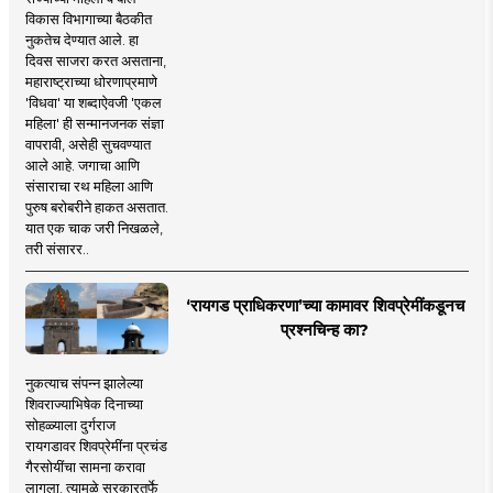
विकास विभागाच्या बैठकीत
नुकतेच देण्यात आले. हा
दिवस साजरा करत असताना,
महाराष्ट्राच्या धोरणाप्रमाणे
'विधवा' या शब्दाऐवजी 'एकल
महिला' ही सन्मानजनक संज्ञा
वापरावी, असेही सुचवण्यात
आले आहे. जगाचा आणि
संसाराचा रथ महिला आणि
पुरुष बरोबरीने हाकत असतात.
यात एक चाक जरी निखळले,
तरी संसारर..
‘रायगड प्राधिकरणा’च्या कामावर शिवप्रेमींकडूनच
प्रश्नचिन्ह का?
नुकत्याच संपन्न झालेल्या
शिवराज्याभिषेक दिनाच्या
सोहळ्याला दुर्गराज
रायगडावर शिवप्रेमींना प्रचंड
गैरसोयींचा सामना करावा
लागला. त्यामुळे सरकारतर्फे