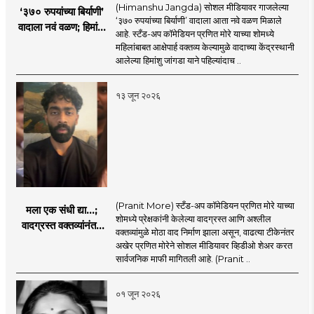
(Himanshu Jangda) सोशल मीडियावर गाजलेल्या
‘३७० रुपयांच्या बिर्याणी’
‘३७० रुपयांच्या बिर्याणी’ वादाला आता नवे वळण मिळाले
वादाला नवं वळण; हिमांशू
आहे. स्टँड-अप कॉमेडियन प्रणित मोरे याच्या शोमध्ये
जांगडाची पहिली
महिलांबाबत आक्षेपार्ह वक्तव्य केल्यामुळे वादाच्या केंद्रस्थानी
प्रतिक्रिया, नेमकं काय
आलेल्या हिमांशु जांगडा याने पहिल्यांदाच ..
म्हणाला?
१३ जून २०२६
(Pranit More) स्टँड-अप कॉमेडियन प्रणित मोरे याच्या
मला एक संधी द्या...;
शोमध्ये प्रेक्षकांनी केलेल्या वादग्रस्त आणि अश्लील
वादग्रस्त वक्तव्यांनंतर
वक्तव्यांमुळे मोठा वाद निर्माण झाला असून, वाढत्या टीकेनंतर
प्रणित मोरे बॅकफूटवर,
अखेर प्रणित मोरेने सोशल मीडियावर व्हिडीओ शेअर करत
व्हिडिओमध्ये नेमकं काय
सार्वजनिक माफी मागितली आहे. (Pranit ..
म्हणाला?
०१ जून २०२६