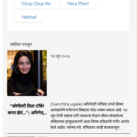
'Chup Chup Ke'
'Hera Pheri'
'Halchal'
संबंधित मजकूर
१७ जून २०२६
(Sanchita ugale) अभिनेत्री संचिता उगले हिच्या
“कोणीतरी तिला टॉर्चर
आत्महत्येने मनोरंजन विश्वाला मोठा धक्का बसला आहे. १४
करत होतं...”; अभिनेत्री
जून रोजी राहत्या घरी गळफास घेऊन जीवन संपवलेल्या
संचिता उगलेच्या वडिलांचा
संचिताच्या मृत्यूप्रकरणी आता तिच्या वडिलांनी गंभीर आरोप
गंभीर आरोप
केले आहेत. त्यांच्या मते, संचिताला काही काळापासून ..