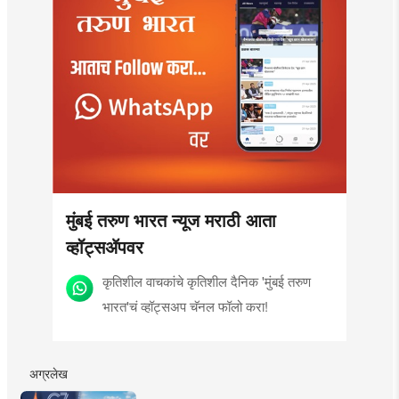
मुंबई तरुण भारत न्यूज मराठी आता
व्हॉट्सॲपवर
कृतिशील वाचकांचे कृतिशील दैनिक 'मुंबई तरुण
भारत'चं व्हॉट्सअप चॅनल फॉलो करा!
अग्रलेख