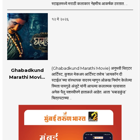
सराफ यांचा मराठमोळा
स्टाइलमध्ये मराठी कलाकार नेहमीच आकर्षक ठरतात. ..
रेड कार्पेट लूक
१२ मे २०२६
(Ghabadkund Marathi Movie) अनुभवी थिएटर
Ghabadkund
आर्टिस्ट, कुशल मेकअप आर्टिस्ट तसेच ‘आयकॉन दी
Marathi Movie:
स्टाईल’च्या संस्थापक सदस्य म्हणून ओळख निर्माण केलेल्या
‘घबाडकुंड’मध्ये ‘रंगी’ची
स्मिता पायगुडे अंजुटे यांनी आपल्या कलात्मक प्रवासात
एंट्री! स्मिता पायगुडे
अनेक पैलू यशस्वीपणे हाताळले आहेत. आता ‘घबाडकुंड’
अंजुटेचा गूढ अवतार
चित्रपटाच्या ..
पाहून...!