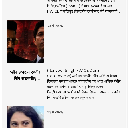
अभिनेता रणवीर सिंह यांना फेडरेशन ऑफ वेस्टर्न इंडिया
कुणाकुणावर आली होती
सिने एम्प्लॉइज (FWICE) ने मोठा झटका दिला आहे.
बंदी?
FWICE ने बॉलिवूड इंडस्ट्रीत रणवीरवर बंदी घालण्याचे ..
२६ मे २०२६
(Ranveer Singh FWICE Don3
‘डॉन ३’वरून रणवीर
Controversy) अभिनेता रणवीर सिंग आणि अभिनेता-
सिंग अडचणीत;
दिग्दर्शक फरहान अख्तर यांच्यातील वाद आता अधिक गंभीर
FWICE ने घेतला मोठा
वळणावर पोहोचला आहे. ‘डॉन ३’ चित्रपटाच्या
निर्णय?
चित्रीकरणाला अवघे काही दिवस शिल्लक असताना रणवीर
सिंगने कथितरित्या प्रकल्पातून माघार ..
१९ मे २०२६