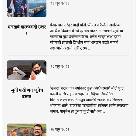
१९ जून २०२६
पंतप्रधान नरेंद्र मोदी यांनी 'जी- ७ परिषदेत जागतिक
भारताचे वास्तववादी उत्तर
आर्थिक विकासाचे नवे प्रारूप मांडताना, सागरी सुरक्षेचा
!
महत्त्वाचा मुद्दा उपस्थित केला. तसेच राष्ट्राध्यक्ष ट्रम्प
यांच्याशी झालेली द्विपक्षीय चर्चा भारताचे वाढते सामर्थ
दर्शवणारी असली, तरी ट्रम्प ..
१८ जून २०२६
‘उबाठा’ गटात चार वर्षांनंतर पुन्हा अपेक्षेप्रमााणे मोठी फूट
जुनी माती अन् जुनेच
पडली आणि सहा खासदारांनी शिंदेंच्या शिवसेनेत
वळण!
विलीनीकरण केल्याने उद्धव ठाकरेंचे राजकीय अस्तित्वच
धोक्यात आले. ठाकरेंचा पराकोटीचा अहंकार आणि संवादाचा
अभाव, यामुळेच हा दुसर्‍या फुटीचाही अंक ..
१७ जून २०२६