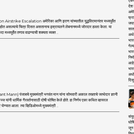
एकदा
देश
अमेर
फ्रा
Airstrike Escalation अमेरिका आणि इराण यांच्यातील युद्धविरामानंतर मध्यपूर्वेत
जपा
त होत असल्याचे चित्र दिसत असतानाच इस्रायलने लेबनानमध्ये जोरदार हल्ला केला. या
सात
एकदा मध्यपूर्वेत तणाव वाढण्याची शक्यता व्यक्त ..
अर्थ
भार
गेल्
भार
निमं
आहे.
भारत
अधो
दिसू
t Mann) पंजाबचे मुख्यमंत्री भगवंत मान यांना सोमवारी अकाल तख्ताचे जत्थेदार ज्ञानी
ज यांनी धार्मिक गैरवर्तनासाठी दोषी घोषित केले होते. हा निर्णय एका कथित व्हायरल
घेण्यात आला. त्या व्हिडिओमध्ये मुख्यमंत्री ..
संयु
घोष
जून 
विधव