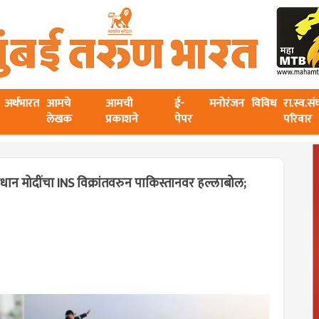
अर्थभारत
आमचे
आमची
ई-
मनोरंजन
विविध
रा.स्व.स
लेखक
प्रकाशने
पेपर
परिवार
तप्रधान मोदींचा INS विक्रांतवरुन पाकिस्तानवर हल्लाबोल;