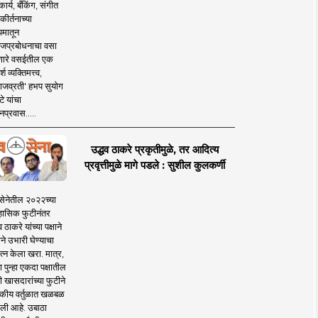
ार्य, बँकिंग, संगीत
कीर्तनाच्या
यमातून
जप्रबोधनाचा वसा
ारे वसईतील एक
श व्यक्तिमत्त्व,
ाजव्रती' हभप सुयोग
े यांचा
प्रवास.....
उद्धव ठाकरे प्रकृतीमुळे, तर आदित्य
प्रवृत्तीमुळे मागे पडले : सुशील कुलकर्णी
सेनेतील २०२२च्या
हासिक फुटीनंतर
व ठाकरे यांच्या पक्षाने
ाने उभारी घेण्याचा
त्न केला खरा. मात्र,
पुन्हा एकदा पक्षातील
 खासदारांच्या फुटीने
कीय वर्तुळात खळबळ
ली आहे. उबाठा