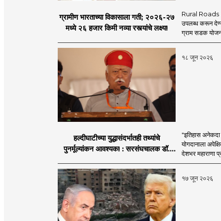
Rural Roads Indi
ग्रामीण भारताच्या विकासाला गती; २०२६-२७
उपलब्ध करून देण्
मध्ये २६ हजार किमी नव्या रस्त्यांचे लक्ष्य!
ग्राम सडक योजना 
१८ जून २०२६
"इतिहास अनेकदा सत
हल्दीघाटीच्या युद्धासंदर्भातही तथ्यांचे
योगदानाला अपेक्षि
पुनर्मूल्यांकन आवश्यक! : सरसंघचालक डॉ.
देशभर महाराणा प्र
मोहनजी भागवत
१७ जून २०२६