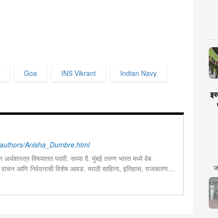
Goa
INS Vikrant
Indian Navy
इस्
authors/Anisha_Dumbre.html
ून अर्थशास्त्र विषयातत पदवी. सध्या दै. मुंबई तरुण भारत मध्ये वेब
ज
 वाचन आणि निवेदनाची विशेष आवड. मराठी साहित्य, इतिहास, राजकारण,
ालयीन काळात वक्तृत्व, कथाकथन, काव्यवाचन स्पर्धांमध्ये सहभाग आणि