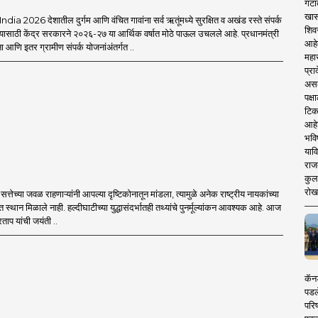
गटा
खास
a 2026 देशातील दुर्गम आणि वंचित गावांना सर्व ऋतूंमध्ये सुरक्षित व अखंड रस्ते संपर्क
शिव
यासाठी केंद्र सरकारने २०२६-२७ या आर्थिक वर्षात मोठे पाऊल उचलले आहे. प्रधानमंत्री
आहे
आणि इतर ग्रामीण संपर्क योजनांअंतर्गत ..
महार
प्रा
असले
पक्
टिक
आहे
भवि
याव
राज
कुलक
रोख
्तेच्या जवळ राहणाऱ्यांनी आपल्या दृष्टिकोनातून मांडला, त्यामुळे अनेक राष्ट्रीय नायकांच्या
त स्थान मिळाले नाही. हल्दीघाटीच्या युद्धासंदर्भातही तथ्यांचे पुनर्मूल्यांकन आवश्यक आहे. आज
ताप यांची जयंती ..
कॅनड
पडल
परिष