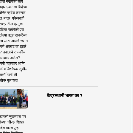
तील नऊपैकी सहा
दार एकनाथ शिंदेंच्या
सेनेत प्रवेश करणार
त. मात्र, एकेकाळी
ाष्ट्रातील प्रमुख
देशिक पक्षांपैकी एक
ल्या उद्धव ठाकरेंच्या
षाला आता आपले स्थान
वणे अवघड का झाले
? उबाठाचे राजकीय
ष्य काय असेल?
िषयी पत्रकार आणि
कीय विश्लेषक सुशील
र्णी यांची ही
ठोक मुलाखत..
केंद्रस्थानी भारत का ?
ामध्ये नुकत्याच पार
ेल्या 'जी-७' शिखर
देत भारत पुन्हा