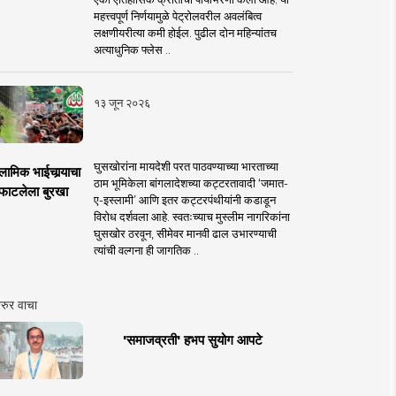
महत्त्वपूर्ण निर्णयामुळे पेट्रोलवरील अवलंबित्व
लक्षणीयरीत्या कमी होईल. पुढील दोन महिन्यांतच
अत्याधुनिक फ्लेस ..
१३ जून २०२६
घुसखोरांना मायदेशी परत पाठवण्याच्या भारताच्या
लामिक भाईचार्‍याचा
ठाम भूमिकेला बांगलादेशच्या कट्टरतावादी ‘जमात-
फाटलेला बुरखा
ए-इस्लामी’ आणि इतर कट्टरपंथीयांनी कडाडून
विरोध दर्शवला आहे. स्वतःच्याच मुस्लीम नागरिकांना
घुसखोर ठरवून, सीमेवर मानवी ढाल उभारण्याची
त्यांची वल्गना ही जागतिक ..
रुर वाचा
'समाजव्रती' हभप सुयोग आपटे