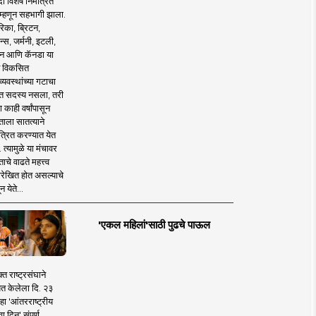
 विशेष निमंत्रित
 म्हणून सहभागी झाला.
िका, ब्रिटन,
न्स, जर्मनी, इटली,
न आणि कॅनडा या
 विकसित
व्यवस्थांच्या गटाचा
त सदस्य नसला, तरी
या काही वर्षांपासून
ताला सातत्याने
त्रित करण्यात येत
 त्यामुळे या मंचावर
ाचे वाढते महत्त्व
रेखित होत असल्याचे
न येते...
'एकल महिलां'साठी पुढचे पाऊल
क्त राष्ट्रसंघाने
ित केलेला दि. २३
हा 'आंतरराष्ट्रीय
ा दिन' संपूर्ण