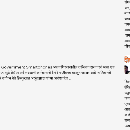
संघक
अन् 
माध्
समा
जपण
आदर्
'सम
आपट
जीवन
 Government Smartphones अफगाणिस्तानातील तालिबान सरकारने असा एक
 ज्यामुळे तेथील सर्व सरकारी कर्मचाऱ्यांचे दैनंदिन जीवनच बदलून जाणार आहे. तालिबानचे
 सर्वोच्च नेते हिबतुल्लाह अखुंदझादा यांच्या आदेशानंतर ..
शिव
ऐति
उद्ध
नव्य
प्रय
आता 
काही
राज
उडा