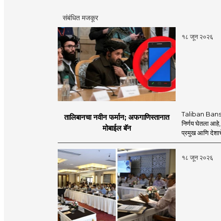
संबंधित मजकूर
१८ जून २०२६
Taliban Bans
तालिबानचा नवीन फर्मान; अफगाणिस्तानात
निर्णय घेतला आहे,
मोबाईल बॅन
प्रमुख आणि देशाचे
१८ जून २०२६