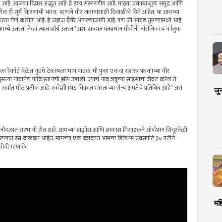
य आहे. आजचा दिवस अद्भुत आहे. हे दृश्य संस्मरणीय आहे. माझ्या एकाबाजूला समुद्र आणि
ण्यावरील ही सूर्य किरणांची चमक म्हणजे वीर जवानांसाठी दिवाळीचे दिवे आहेत. या आमच्या
 करता येणं कठीण आहे. हे जहाज वैगेरे आपल्याजागी आहे. पण जी आवड तुमच्यामध्ये आहे,
यामध्ये उतरता तेव्हा त्यात शौर्य उतरतं” अशा शब्दात पंतप्रधान मोदींनी नौसैनिकांच कौतुक
रेकॉर्ड वेळेत गुडघे टेकायला भाग पाडलं. मी पुन्हा एकदा सशस्त्र पथकाच्या वीर
ुसत्या नावानेच पाकिस्तानची झोप उडाली. ज्याचं नाव शत्रुच्या साहसाचा शेवट करेल ते
्वात मोठं प्रतीक आहे. स्वदेशी INS विक्रांत भारताच्या सैन्य क्षमतेचे प्रतिबिंब आहे” असं
जु
 नौदलात सहभागी होत आहे. आमच्या ब्राह्मोस आणि आकाश मिसाइलने ऑपरेशन सिंदूरवेळी
 करण्यात रस दाखवत आहेत. मागच्या एक दशकात आमचा डिफेन्स एक्सपोर्ट ३० पटीने
मोदी म्हणाले.
मह