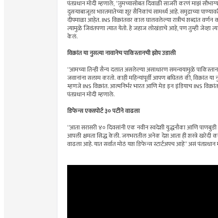
पंतप्रधान मोदी म्हणाले, “तुमच्यासोबत दिवाळी साजरी करणं माझं सौभाग्
दुसऱ्याबाजूला भारतमातेच्या शूर सैनिकांचं सामर्थ्य आहे. समुद्राच्या पा
दीपमाळा आहेत. INS विक्रांतवर काल घालवलेल्या रात्रीचं शब्दांत वर्णन
त्यामुळे जिवंतपणा त्यात येतो. हे जहाज लोखंडाचे आहे, पण तुम्ही जेव्हा त्
केलं.
विक्रांत या नुसत्या नावानेच पाकिस्तानची झोप उडाली
“आमच्या तिन्ही सैन्य दलात असलेल्या असाधारण समन्वयामुळे पाकिस्तानला 
जवानांना सलाम करतो. काही महिन्यांपूर्वी आपण बघितलं की, विक्रांत या न
म्हणजे INS विक्रांत. आत्मनिर्भर भारत आणि मेड इन इंडियाच INS विक्रांत सर
पंतप्रधान मोदी म्हणाले.
डिफेन्स एक्सपोर्ट ३० पटीने वाढला
“आता सरासरी ४० दिवसांनी एक नवीन स्वदेशी युद्धनौका आणि पाणबुडी
आपली क्षमता सिद्ध केली. जगभरातील अनेक देश आता ही शस्त्रे खरेदी
वाढला आहे. यात सर्वात मोठं यश डिफेन्स स्टार्टअपच आहे” असं पंतप्रधान 