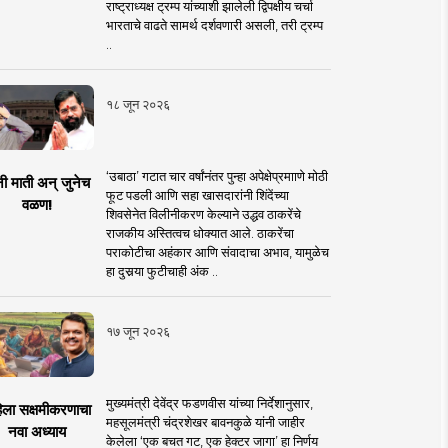
राष्ट्राध्यक्ष ट्रम्प यांच्याशी झालेली द्विपक्षीय चर्चा
भारताचे वाढते सामर्थ दर्शवणारी असली, तरी ट्रम्प
..
१८ जून २०२६
‘उबाठा’ गटात चार वर्षांनंतर पुन्हा अपेक्षेप्रमााणे मोठी
नी माती अन् जुनेच
फूट पडली आणि सहा खासदारांनी शिंदेंच्या
वळण!
शिवसेनेत विलीनीकरण केल्याने उद्धव ठाकरेंचे
राजकीय अस्तित्वच धोक्यात आले. ठाकरेंचा
पराकोटीचा अहंकार आणि संवादाचा अभाव, यामुळेच
हा दुसर्‍या फुटीचाही अंक ..
१७ जून २०२६
मुख्यमंत्री देवेंद्र फडणवीस यांच्या निर्देशानुसार,
िला सक्षमीकरणाचा
महसूलमंत्री चंद्रशेखर बावनकुळे यांनी जाहीर
नवा अध्याय
केलेला ‘एक बचत गट, एक हेक्टर जागा’ हा निर्णय