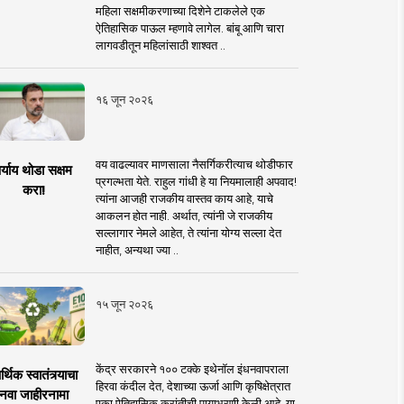
महिला सक्षमीकरणाच्या दिशेने टाकलेले एक
ऐतिहासिक पाऊल म्हणावे लागेल. बांबू आणि चारा
लागवडीतून महिलांसाठी शाश्वत ..
१६ जून २०२६
वय वाढल्यावर माणसाला नैसर्गिकरीत्याच थोडीफार
र्याय थोडा सक्षम
प्रगल्भता येते. राहुल गांधी हे या नियमालाही अपवाद!
करा!
त्यांना आजही राजकीय वास्तव काय आहे, याचे
आकलन होत नाही. अर्थात, त्यांनी जे राजकीय
सल्लागार नेमले आहेत, ते त्यांना योग्य सल्ला देत
नाहीत, अन्यथा ज्या ..
१५ जून २०२६
केंद्र सरकारने १०० टक्के इथेनॉल इंधनवापराला
्थिक स्वातंत्र्याचा
हिरवा कंदील देत, देशाच्या ऊर्जा आणि कृषिक्षेत्रात
नवा जाहीरनामा
एका ऐतिहासिक क्रांतीची पायाभरणी केली आहे. या