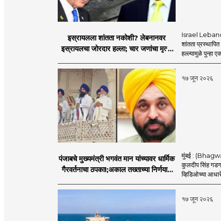
Israel Lebanon 
इस्रायलला शांतता नकोशी? लेबनानवर
शांतता प्रस्थापि
इस्रायलचा जोरदार हल्ला; चार जणांचा मृत्यू,
हल्ल्यामुळे पुन्हा 
इराण-अमेरिकेत आरोप-प्रत्यारोप
१७ जून २०२६
मुंबई : (Bhagwan
पंजाबचे मुख्यमंत्री भगवंत मान यांच्यावर धार्मिक
कुलदीप सिंह गडगज्
गैरवर्तनाचा ठपका!;अकाल तख्ताच्या निर्णयाने
व्हिडिओच्या आधारे 
मोठी खळबळ
१७ जून २०२६