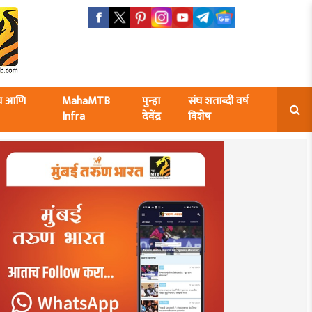
ंघ आणि
MahaMTB
पुन्हा
संघ शताब्दी वर्ष
Infra
देवेंद्र
विशेष