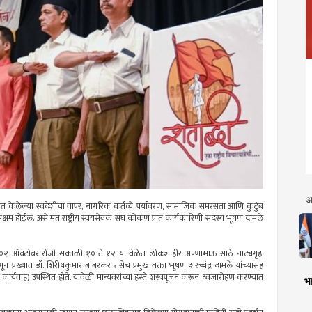
अ
ारित केलेल्या स्वदेशीचा वापर, नागरिक कर्तव्ये, पर्यावरण, सामाजिक समरसता आणि कुटुंब
षम होईल. असे मत राष्ट्रीय स्वयंसेवक संघ कोकण प्रांत कार्यकारिणी सदस्य भूषण दामले
. ०२ ऑक्टोबर रोजी सकाळी १० ते १२ या वेळेत लोकशाहीर अण्णाभाऊ साठे नाट्यगृह,
प्रख्यात डॉ. शिरीषकुमार बांबरकर तसेच प्रमुख वक्ता भूषण शरच्चंद्र दामले यांच्‍यासह
्यवाह) उपस्थित होते. यावेळी मान्यवरांच्या हस्ते शस्त्रपूजन करून ध्वजारोहण करण्यात
भा