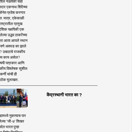
तील नऊपैकी सहा
दार एकनाथ शिंदेंच्या
सेनेत प्रवेश करणार
त. मात्र, एकेकाळी
ाष्ट्रातील प्रमुख
देशिक पक्षांपैकी एक
ल्या उद्धव ठाकरेंच्या
षाला आता आपले स्थान
वणे अवघड का झाले
? उबाठाचे राजकीय
ष्य काय असेल?
िषयी पत्रकार आणि
कीय विश्लेषक सुशील
र्णी यांची ही
ठोक मुलाखत..
केंद्रस्थानी भारत का ?
ामध्ये नुकत्याच पार
ेल्या 'जी-७' शिखर
देत भारत पुन्हा