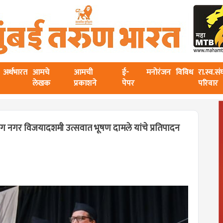
अर्थभारत
आमचे
आमची
ई-
मनोरंजन
विविध
रा.स्व.स
लेखक
प्रकाशने
पेपर
परिवार
ाग नगर विजयादशमी उत्सवात भूषण दामले यांचे प्रतिपादन