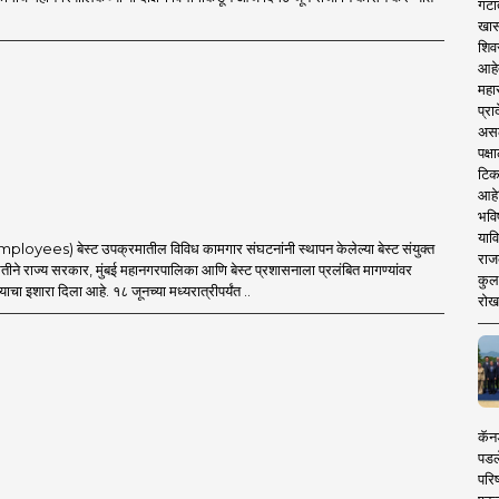
गटा
खास
शिव
आहे
महार
प्रा
असले
पक्
टिक
आहे
भवि
याव
mployees) बेस्ट उपक्रमातील विविध कामगार संघटनांनी स्थापन केलेल्या बेस्ट संयुक्त
राज
ीने राज्य सरकार, मुंबई महानगरपालिका आणि बेस्ट प्रशासनाला प्रलंबित मागण्यांवर
कुलक
्याचा इशारा दिला आहे. १८ जूनच्या मध्यरात्रीपर्यंत ..
रोख
कॅनड
पडल
परिष