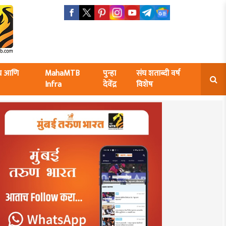
ंघ आणि
MahaMTB
पुन्हा
संघ शताब्दी वर्ष
Infra
देवेंद्र
विशेष