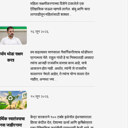
महिला सक्षमीकरणाच्या दिशेने टाकलेले एक
ऐतिहासिक पाऊल म्हणावे लागेल. बांबू आणि चारा
लागवडीतून महिलांसाठी शाश्वत ..
१६ जून २०२६
वय वाढल्यावर माणसाला नैसर्गिकरीत्याच थोडीफार
र्याय थोडा सक्षम
प्रगल्भता येते. राहुल गांधी हे या नियमालाही अपवाद!
करा!
त्यांना आजही राजकीय वास्तव काय आहे, याचे
आकलन होत नाही. अर्थात, त्यांनी जे राजकीय
सल्लागार नेमले आहेत, ते त्यांना योग्य सल्ला देत
नाहीत, अन्यथा ज्या ..
१५ जून २०२६
केंद्र सरकारने १०० टक्के इथेनॉल इंधनवापराला
्थिक स्वातंत्र्याचा
हिरवा कंदील देत, देशाच्या ऊर्जा आणि कृषिक्षेत्रात
नवा जाहीरनामा
एका ऐतिहासिक क्रांतीची पायाभरणी केली आहे. या