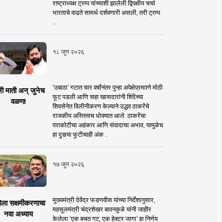
राष्ट्राध्यक्ष ट्रम्प यांच्याशी झालेली द्विपक्षीय चर्चा
भारताचे वाढते सामर्थ दर्शवणारी असली, तरी ट्रम्प
..
१८ जून २०२६
‘उबाठा’ गटात चार वर्षांनंतर पुन्हा अपेक्षेप्रमााणे मोठी
नी माती अन् जुनेच
फूट पडली आणि सहा खासदारांनी शिंदेंच्या
वळण!
शिवसेनेत विलीनीकरण केल्याने उद्धव ठाकरेंचे
राजकीय अस्तित्वच धोक्यात आले. ठाकरेंचा
पराकोटीचा अहंकार आणि संवादाचा अभाव, यामुळेच
हा दुसर्‍या फुटीचाही अंक ..
१७ जून २०२६
मुख्यमंत्री देवेंद्र फडणवीस यांच्या निर्देशानुसार,
िला सक्षमीकरणाचा
महसूलमंत्री चंद्रशेखर बावनकुळे यांनी जाहीर
नवा अध्याय
केलेला ‘एक बचत गट, एक हेक्टर जागा’ हा निर्णय