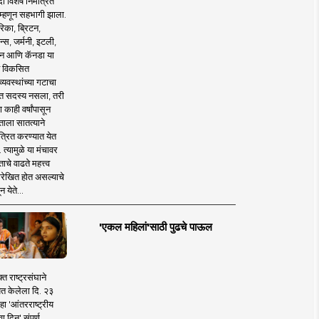
 विशेष निमंत्रित
 म्हणून सहभागी झाला.
िका, ब्रिटन,
न्स, जर्मनी, इटली,
न आणि कॅनडा या
 विकसित
व्यवस्थांच्या गटाचा
त सदस्य नसला, तरी
या काही वर्षांपासून
ताला सातत्याने
त्रित करण्यात येत
 त्यामुळे या मंचावर
ाचे वाढते महत्त्व
रेखित होत असल्याचे
न येते...
'एकल महिलां'साठी पुढचे पाऊल
क्त राष्ट्रसंघाने
ित केलेला दि. २३
हा 'आंतरराष्ट्रीय
ा दिन' संपूर्ण