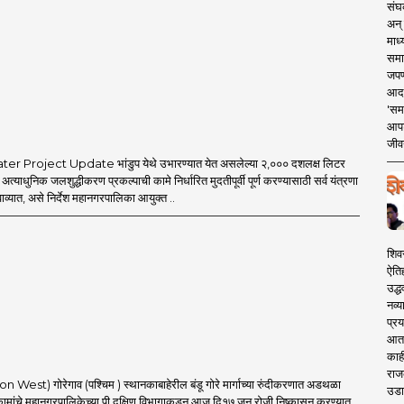
संघक
अन् 
माध्
समा
जपण
आदर्
'सम
आपट
जीवन
 Project Update भांडुप येथे उभारण्यात येत असलेल्या २,००० दशलक्ष लिटर
ा अत्याधुनिक जलशुद्धीकरण प्रकल्पाची कामे निर्धारित मुदतीपूर्वी पूर्ण करण्यासाठी सर्व यंत्रणा
ाव्यात, असे निर्देश महानगरपालिका आयुक्त ..
शिव
ऐति
उद्ध
नव्य
प्रय
आता 
काही
राज
 West) गोरेगाव (पश्चिम ) स्थानकाबाहेरील बंडू गोरे मार्गाच्या रुंदीकरणात अडथळा
उडा
कामांचे महानगरपालिकेच्या पी दक्षिण विभागाकडून आज दि१७ जून रोजी निष्कासन करण्यात