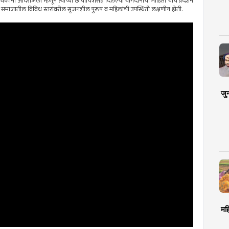
ा आदरांजली म्‍हणून त्यांच्या छायाचित्रांसह दिलेल्या योगदानाची माहिती याचे प्रदर्शन
समाजातील विविध स्तरांवरील सृजनशील पुरूष व महिलांची उपस्थिती लक्षणीय होती.
जु
मह