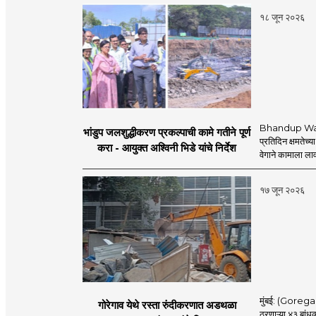
१८ जून २०२६
Bhandup Water
भांडुप जलशुद्धीकरण प्रकल्पाची कामे गतीने पूर्ण
प्रतिदिन क्षमतेच्य
करा - आयुक्त अश्विनी भिडे यांचे निर्देश
वेगाने कामाला लाव
१७ जून २०२६
मुंबई: (Goregaon
गोरेगाव येथे रस्ता रुंदीकरणात अडथळा
ठरणाऱ्या ४३ बांध