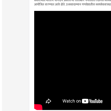
संघकामात मोलाचे योगदान असलेल्या लालबाग नगरातील दिवंगत स्वयंसेवकांन
आयोजित करण्यात आले होते. उत्सवादरम्यान गणवेशातील स्वयंसेवकांसह 