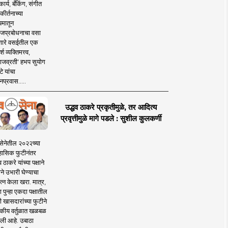
ार्य, बँकिंग, संगीत
कीर्तनाच्या
यमातून
जप्रबोधनाचा वसा
ारे वसईतील एक
श व्यक्तिमत्त्व,
ाजव्रती' हभप सुयोग
े यांचा
प्रवास.....
उद्धव ठाकरे प्रकृतीमुळे, तर आदित्य
प्रवृत्तीमुळे मागे पडले : सुशील कुलकर्णी
सेनेतील २०२२च्या
हासिक फुटीनंतर
व ठाकरे यांच्या पक्षाने
ाने उभारी घेण्याचा
त्न केला खरा. मात्र,
पुन्हा एकदा पक्षातील
 खासदारांच्या फुटीने
कीय वर्तुळात खळबळ
ली आहे. उबाठा