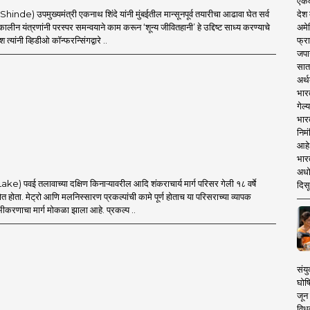
एकदा
देश
Shinde) उपमुख्यमंत्री एकनाथ शिंदे यांनी मुंबईतील मान्सूनपूर्व तयारीचा आढावा घेत सर्व
अमेर
ीन यंत्रणांनी परस्पर समन्वयाने काम करून ‘शून्य जीवितहानी’ हे उद्दिष्ट साध्य करण्याचे
फ्रा
देश त्यांनी व्हिडीओ कॉन्फरन्सिंगद्वारे ..
जपा
सात
अर्थ
भार
गेल्
भार
निमं
आहे.
भारत
अधो
ake) पवई तलावाच्या दक्षिण किनाऱ्यावरील आदि शंकराचार्य मार्ग परिसर गेली १८ वर्षे
दिसू
्षेत होता. मेट्रो आणि मलनिस्सारण प्रकल्पांची कामे पूर्ण होताच या परिसराच्या व्यापक
ोभीकरणाचा मार्ग मोकळा झाला आहे. प्रकल्प ..
संयु
घोष
जून 
विधव