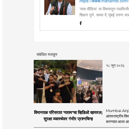
https://www.mahamtb.com/
'मास मीडिया' या विषयातून पदवीपर्यंत
शिक्षण पूर्ण. सध्या दै.'मुंबई तरुण
इ.ची आवड.लिवोग्राफी भाषाशैलीत वि
संबंधित मजकूर
१८ जून २०२६
Mumbai Airpo
विमानतळ परिसरात 'मातम'चा व्हिडिओ व्हायरल;
आंतरराष्ट्रीय व
सुरक्षा व्यवस्थेवर गंभीर प्रश्नचिन्ह
करण्यात आला आहे.