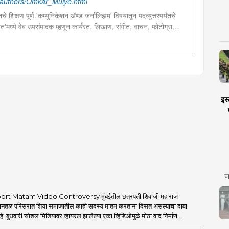
authors/Omkar_Mulye.html
चे शिक्षण पूर्ण.'कम्युनिकेशन ॲण्ड जर्नालिझम' विषयातून पदव्युत्तरपर्यंतचे
 भारत'मध्ये वेब उपसंपादक म्हणून कार्यरत. लिखाण, संगीत, वाचन, फोटोग्राफी,
शेष प्रावीण्य.बालपणापासून रा.स्व.संघाचा स्वयंसेवक
इस्
ज
rt Matam Video Controversy मुंबईतील छत्रपती शिवाजी महाराज
िमानतळ परिसरात शिया समाजातील काही सदस्य मातम करताना दिसत असल्याचा दावा
 बुधवारी सोशल मिडियावर व्हायरल झालेल्या एका व्हिडिओमुळे मोठा वाद निर्माण ..