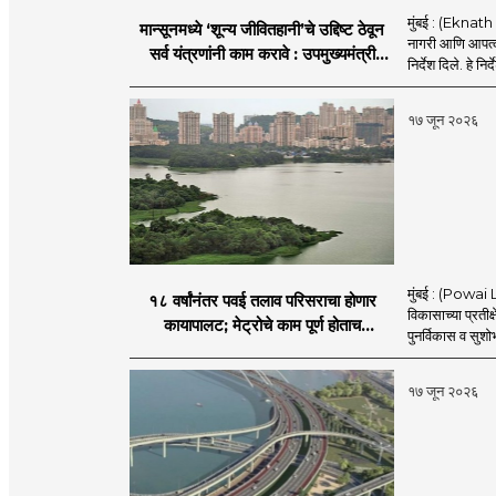
मुंबई : (Eknath 
मान्सूनमध्ये ‘शून्य जीवितहानी’चे उद्दिष्ट ठेवून
नागरी आणि आपत्काल
सर्व यंत्रणांनी काम करावे : उपमुख्यमंत्री
निर्देश दिले. हे निर्
एकनाथ शिंदे
१७ जून २०२६
मुंबई : (Powai L
१८ वर्षांनंतर पवई तलाव परिसराचा होणार
विकासाच्या प्रतीक
कायापालट; मेट्रोचे काम पूर्ण होताच
पुनर्विकास व सुश
पुनर्विकासाला सुरुवात;
१७ जून २०२६