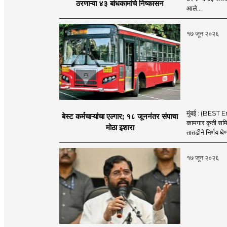
ठरणाऱ्या ४३ बांधकामांचे निष्कासन
आले...
१७ जून २०२६
मुंबई : (BEST E
बेस्ट कर्मचाऱ्यांचा एल्गार; १८ जूननंतर संपाचा
कामगार कृती समित
मोठा इशारा
तातडीने निर्णय घेण
१७ जून २०२६