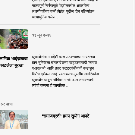
महत्त्वपूर्ण निर्णयामुळे पेट्रोलवरील अवलंबित्व
लक्षणीयरीत्या कमी होईल. पुढील दोन महिन्यांतच
अत्याधुनिक फ्लेस ..
१३ जून २०२६
घुसखोरांना मायदेशी परत पाठवण्याच्या भारताच्या
लामिक भाईचार्‍याचा
ठाम भूमिकेला बांगलादेशच्या कट्टरतावादी ‘जमात-
फाटलेला बुरखा
ए-इस्लामी’ आणि इतर कट्टरपंथीयांनी कडाडून
विरोध दर्शवला आहे. स्वतःच्याच मुस्लीम नागरिकांना
घुसखोर ठरवून, सीमेवर मानवी ढाल उभारण्याची
त्यांची वल्गना ही जागतिक ..
रुर वाचा
'समाजव्रती' हभप सुयोग आपटे