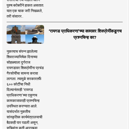
पुरुष बरोबरीने हाकत असतात.
यात एक चाक जरी निखळले,
तरी संसारर..
‘रायगड प्राधिकरणा’च्या कामावर शिवप्रेमींकडूनच
प्रश्नचिन्ह का?
नुकत्याच संपन्न झालेल्या
शिवराज्याभिषेक दिनाच्या
सोहळ्याला दुर्गराज
रायगडावर शिवप्रेमींना प्रचंड
गैरसोयींचा सामना करावा
लागला. त्यामुळे सरकारतर्फे
६०० कोटींचा निधी
दिल्यानंतरही ‘रायगड
प्राधिकरणा’च्या एकूणच
कामकाजावरही प्रश्नचिन्ह
उपस्थित करण्यात आले.
यासंदर्भात नुकतीच
सांस्कृतिक कार्यमंत्रालयाची
बैठकही पार पडली असून,
सचिवांना कृती आराखडा