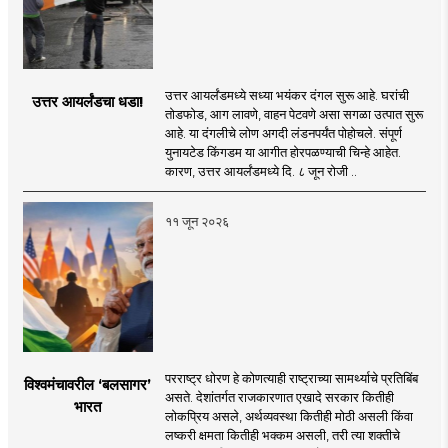
उत्तर आयर्लंडमध्ये सध्या भयंकर दंगल सुरू आहे. घरांची
उत्तर आयर्लंडचा धडा!
तोडफोड, आग लावणे, वाहन पेटवणे असा सगळा उत्पात सुरू
आहे. या दंगलीचे लोण अगदी लंडनपर्यंत पोहोचले. संपूर्ण
युनायटेड किंगडम या आगीत होरपळण्याची चिन्हे आहेत.
कारण, उत्तर आयर्लंडमध्ये दि. ८ जून रोजी ..
११ जून २०२६
परराष्ट्र धोरण हे कोणत्याही राष्ट्राच्या सामर्थ्याचे प्रतिबिंब
विश्वमंचावरील ‘बलसागर’
असते. देशांतर्गत राजकारणात एखादे सरकार कितीही
भारत
लोकप्रिय असले, अर्थव्यवस्था कितीही मोठी असली किंवा
लष्करी क्षमता कितीही भक्कम असली, तरी त्या शक्तीचे