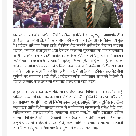
पाकव्याप्त काश्मीर अर्थात पीओकेमधील स्थानिकांच्या मूलभूत मागण्यांसाठीचे
आंदोलन दडपण्यासाठी, पाकिस्तान सरकारने सैन्य कारवाईचा आधार घेतला. त्यामुळे
हे आंदोलन अधिकच हिंसक झाले. पीओकेमधील जनतेने अलीकडेच पिठांच्या वाढत्या
किमती, नियमित वीजपुरवठा अशा दैनंदिन गरजांच्या पूर्ततेसाठीच्या मागण्यांबरोबरच
काही राजकीय मागण्यांसाठी आंदोलन सुरू केले होते. यामध्ये ‘संयुक्त अवामी अ‍ॅक्शन
कमेटी’च्या मागण्यांकडे सरकारने दुर्लक्ष केल्यामुळे आंदोलन हिंसक झाले.
आंदोलनकर्त्यांना पांगवण्यासाठी पाकिस्तानच्या लष्कराने केलेल्या गोळीबारात दोन
नागरिक ठार झाले आणि २२ पेक्षा अधिक जखमी झाले. या घटनेनंतर इंटरनेट सेवा
पूर्णपणे बंद करण्यात आली होती. आंदोलनकर्त्यांवर पाकिस्तान सरकारने केलेली ही
हिंसक कारवाई पाकिस्तानच्या अत्याचारी राजवटीचा चेहरा ठरतो.
शाहबाज शरीफ यांच्या सरकारविरोधात पाकिस्तानच्या विविध प्रांतांत असंतोष आहे.
पाकिस्तानच्या अंतर्गत राजकारणात तेथील पंजाबी मुस्लिमांचे वर्चस्व. परिणामी,
प्रशासनामध्ये एकाधिकारशाही निर्माण झाली असून, त्यामुळे सिंध, बलुचिस्तान, खैबर
पख्तूनख्वा आणि पीओकेसारख्या प्रांतांमध्ये स्थानिकांच्या मागण्यांकडे दुर्लक्ष केले जाते.
पाकिस्तानच्या राजकारणातील लष्कराचा वाढता हस्तक्षेप आणि शाहबाज शरीफ
यांच्या निष्क्रियतेमुळे पाकिस्तानी नागरिकांच्या नशिबी संघर्ष नित्याचाच.
बलुचिस्तानमध्ये महिलांचे गायब होणे, छळ आणि अत्याचार यांसारख्या घटनांनी
सामाजिक असंतुलन अधिक वाढले. यामुळे तेथील जनता त्रस्त आहे.