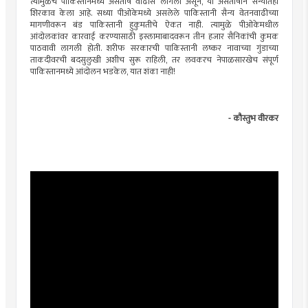
त्यामुळेच पाकिस्तानमध्ये असंतोष वाढीस लागला असून, या असंतोषाने सैन्यातही
शिरकाव केला आहे. सध्या पीओकेमध्ये असलेले पाकिस्तानी सैन्य वेतनवाढीच्या
मागणीवरून बंड पाकिस्तानी हुकुमतीचे ऐकत नाही. त्यामुळे पीओकेमधील
आंदोलकांवर कारवाई करण्यासाठी इस्लामाबादवरून तीन हजार सैनिकांची कुमक
पाठवावी लागली होती. शरीफ सरकारची पाकिस्तानी लष्कर नावाच्या गुंडाच्या
ताकदीवरची बदसुलुखी अशीच सुरू राहिली, तर लवकरच नेपाळसारखेच संपूर्ण
पाकिस्तानमध्ये आंदोलन भडकेल, यात शंका नाही!
- कौस्तुभ वीरकर