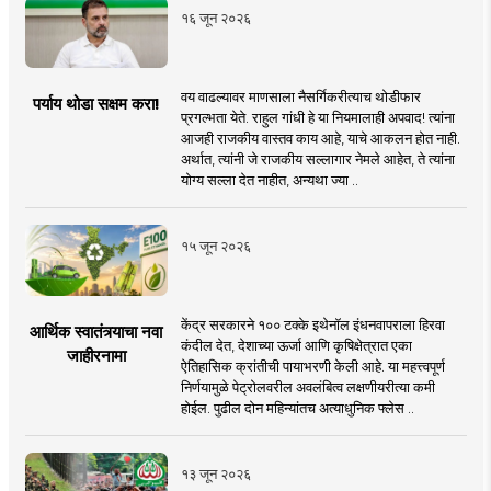
१६ जून २०२६
वय वाढल्यावर माणसाला नैसर्गिकरीत्याच थोडीफार
पर्याय थोडा सक्षम करा!
प्रगल्भता येते. राहुल गांधी हे या नियमालाही अपवाद! त्यांना
आजही राजकीय वास्तव काय आहे, याचे आकलन होत नाही.
अर्थात, त्यांनी जे राजकीय सल्लागार नेमले आहेत, ते त्यांना
योग्य सल्ला देत नाहीत, अन्यथा ज्या ..
१५ जून २०२६
केंद्र सरकारने १०० टक्के इथेनॉल इंधनवापराला हिरवा
आर्थिक स्वातंत्र्याचा नवा
कंदील देत, देशाच्या ऊर्जा आणि कृषिक्षेत्रात एका
जाहीरनामा
ऐतिहासिक क्रांतीची पायाभरणी केली आहे. या महत्त्वपूर्ण
निर्णयामुळे पेट्रोलवरील अवलंबित्व लक्षणीयरीत्या कमी
होईल. पुढील दोन महिन्यांतच अत्याधुनिक फ्लेस ..
१३ जून २०२६