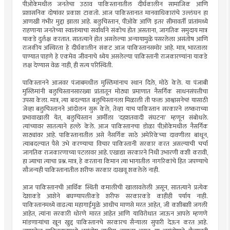
पीओकेमधील जनतेचा उठाव पाकिस्तानातील दीर्घकालीन सामाजिक आणि
प्रशासनिक दोषांवर प्रकाश टाकतो. आज पाकिस्तानात मानवाधिकारांचे उल्लंघन हा
आणखी गंभीर मुद्दा झाला आहे. बलुचिस्तान, पीओके आणि इतर सीमावर्ती प्रांतांमध्ये
राहणार्‍या जनतेच्या स्वातंत्र्याचा सर्वार्थाने संकोच होत असताना, जागतिक समुदाय मात्र
याकडे दुर्लक्ष करतात. सातत्याने होत असलेल्या अन्यायामुळे पसरलेला असंतोष आणि
राजकीय अस्थिरता हे दीर्घकालीन संकट आज पाकिस्तानसमोर आहे. मात्र, भारताला
पाण्यात पाहणे हे एकमेव जीवनाचे ध्येय असलेल्या पाकिस्तानी राजकारण्यांना याकडे
लक्ष देण्यास वेळ नाही, ही सत्य परिस्थिती.
पाकिस्तानने आजवर पंजाबमधील मुस्लिमांनाच स्थान दिले, मोठे केले. या पंजाबी
मुस्लिमांनी बलुचिस्तानसारख्या प्रांतातून मोठ्या प्रमाणात नैसर्गिक साधनसंपत्तीचा
उपसा केला. मात्र, त्या बदल्यात बलुचिस्तानला मिळाली ती फक्त आश्वासनेच! यासाठी
जेव्हा बलुचिस्तानने आंदोलन सुरू केले, तेव्हा याच पाकिस्तान सरकारने लष्कराच्या
प्रभावाखाली येत, बलुचिस्तान आर्मीला ‘दहशतवादी संघटना’ म्हणून संबोधले.
त्यांच्यावर सातत्याने हल्ले केले. आज पाकिस्तानचा डोळा पीओकेमधील नैसर्गिक
साठ्यांवर आहे. पाकिस्तानातील असे नैसर्गिक साठे अमेरिकेच्या दावणीला बांधून,
त्याबदल्यात पैसे उभे करण्याचा विचार पाकिस्तानी सरकार करत असल्याची चर्चा
जागतिक राजकारणाच्या पटलावर आहे. एखाद्या सरकारने निधी उभारणी कशी करावी,
हा ज्याचा त्याचा प्रश्न. मात्र, हे करताना किमान त्या भागातील नागरिकांचे हित जपण्याचे
सौजन्यही पाकिस्तानातील शरीफ सरकार दाखवू शकलेले नाही.
आज पाकिस्तानची आर्थिक स्थिती कमालीची खालावलेली असून, सातत्याने प्रत्येक
देशाकडे आशेने बघण्यापलीकडे शरीफ सरकारकडे काहीही पर्याय नाही.
पाकिस्तानमध्ये वाढत्या महागाईमुळे आधीच माणसे मरत आहेत, जी कशीबशी जगली
आहेत, त्यांना सरकारी धोरणे मारत आहेत आणि याविरोधात जाऊन आपले म्हणणे
मांडणार्‍यांचा खून खुद्द पाकिस्तानचे सरकारच सैन्याला सुपारी देऊन करत आहे.