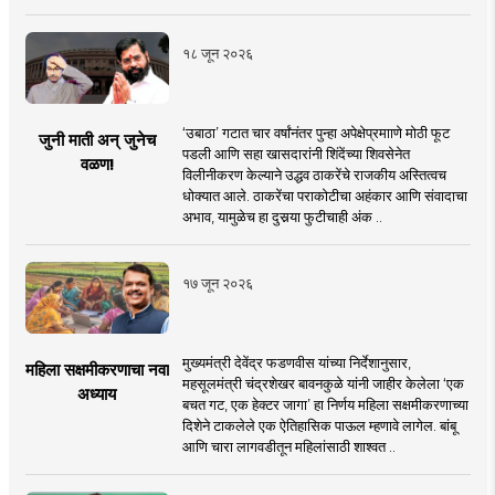
१८ जून २०२६
‘उबाठा’ गटात चार वर्षांनंतर पुन्हा अपेक्षेप्रमााणे मोठी फूट
जुनी माती अन् जुनेच
पडली आणि सहा खासदारांनी शिंदेंच्या शिवसेनेत
वळण!
विलीनीकरण केल्याने उद्धव ठाकरेंचे राजकीय अस्तित्वच
धोक्यात आले. ठाकरेंचा पराकोटीचा अहंकार आणि संवादाचा
अभाव, यामुळेच हा दुसर्‍या फुटीचाही अंक ..
१७ जून २०२६
मुख्यमंत्री देवेंद्र फडणवीस यांच्या निर्देशानुसार,
महिला सक्षमीकरणाचा नवा
महसूलमंत्री चंद्रशेखर बावनकुळे यांनी जाहीर केलेला ‘एक
अध्याय
बचत गट, एक हेक्टर जागा’ हा निर्णय महिला सक्षमीकरणाच्या
दिशेने टाकलेले एक ऐतिहासिक पाऊल म्हणावे लागेल. बांबू
आणि चारा लागवडीतून महिलांसाठी शाश्वत ..