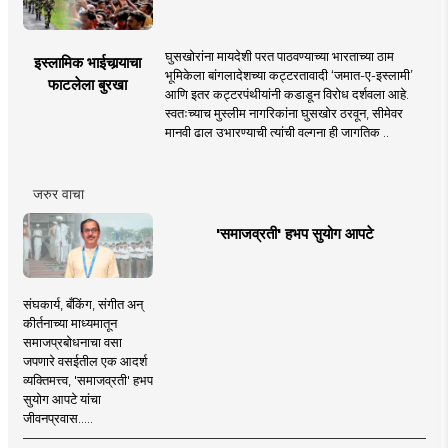
घुसखोरांना मायदेशी परत पाठवण्याच्या भारताच्या ठाम
इस्लामिक भाईचार्‍याचा
भूमिकेला बांगलादेशच्या कट्टरतावादी ‘जमात-ए-इस्लामी’
फाटलेला बुरखा
आणि इतर कट्टरपंथीयांनी कडाडून विरोध दर्शवला आहे.
स्वतःच्याच मुस्लीम नागरिकांना घुसखोर ठरवून, सीमेवर
मानवी ढाल उभारण्याची त्यांची वल्गना ही जागतिक ..
जरुर वाचा
'समाजव्रती' हभप सुयोग आपटे
संघकार्य, बँकिंग, संगीत अन्
कीर्तनाच्या माध्यमातून
समाजप्रबोधनाचा वसा
जपणारे वसईतील एक आदर्श
व्यक्तिमत्त्व, 'समाजव्रती' हभप
सुयोग आपटे यांचा
जीवनप्रवास.....