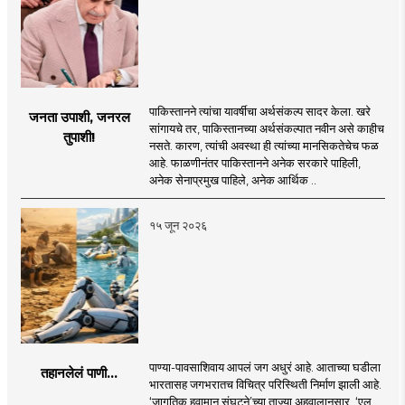
पाकिस्तानने त्यांचा यावर्षीचा अर्थसंकल्प सादर केला. खरे
जनता उपाशी, जनरल
सांगायचे तर, पाकिस्तानच्या अर्थसंकल्पात नवीन असे काहीच
तुपाशी!
नसते. कारण, त्यांची अवस्था ही त्यांच्या मानसिकतेचेच फळ
आहे. फाळणीनंतर पाकिस्तानने अनेक सरकारे पाहिली,
अनेक सेनाप्रमुख पाहिले, अनेक आर्थिक ..
१५ जून २०२६
पाण्या-पावसाशिवाय आपलं जग अधुरं आहे. आताच्या घडीला
तहानलेलं पाणी...
भारतासह जगभरातच विचित्र परिस्थिती निर्माण झाली आहे.
‘जागतिक हवामान संघटने’च्या ताज्या अहवालानुसार, ‘एल