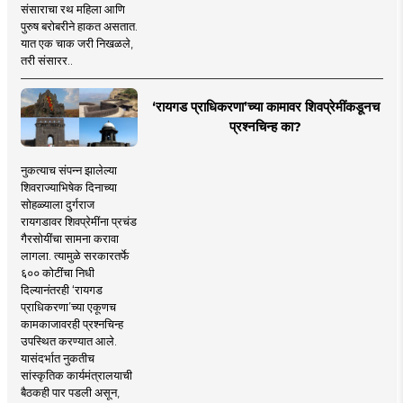
संसाराचा रथ महिला आणि
पुरुष बरोबरीने हाकत असतात.
यात एक चाक जरी निखळले,
तरी संसारर..
‘रायगड प्राधिकरणा’च्या कामावर शिवप्रेमींकडूनच
प्रश्नचिन्ह का?
नुकत्याच संपन्न झालेल्या
शिवराज्याभिषेक दिनाच्या
सोहळ्याला दुर्गराज
रायगडावर शिवप्रेमींना प्रचंड
गैरसोयींचा सामना करावा
लागला. त्यामुळे सरकारतर्फे
६०० कोटींचा निधी
दिल्यानंतरही ‘रायगड
प्राधिकरणा’च्या एकूणच
कामकाजावरही प्रश्नचिन्ह
उपस्थित करण्यात आले.
यासंदर्भात नुकतीच
सांस्कृतिक कार्यमंत्रालयाची
बैठकही पार पडली असून,