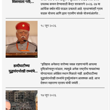
विकासाला गती;
उपलब्ध करून देण्यासाठी केंद्र सरकारने २०२६-२७ या
२०२६-२७ मध्ये २६
आर्थिक वर्षात मोठे पाऊल उचलले आहे. प्रधानमंत्री ग्राम
हजार किमी नव्या रस्त्यांचे
सडक योजना आणि इतर ग्रामीण संपर्क योजनांअंतर्गत ..
लक्ष्य!
१८ जून २०२६
"इतिहास अनेकदा सत्तेच्या जवळ राहणाऱ्यांनी आपल्या
हल्दीघाटीच्या
दृष्टिकोनातून मांडला, त्यामुळे अनेक राष्ट्रीय नायकांच्या
युद्धासंदर्भातही तथ्यांचे
योगदानाला अपेक्षित स्थान मिळाले नाही. हल्दीघाटीच्या
पुनर्मूल्यांकन आवश्यक! :
युद्धासंदर्भातही तथ्यांचे पुनर्मूल्यांकन आवश्यक आहे. आज
सरसंघचालक डॉ.
देशभर महाराणा प्रताप यांची जयंती ..
मोहनजी भागवत
१७ जून २०२६