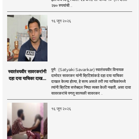
२७० रुपयांची ..
१६ जून २०२६
पुणे : (Satyaki Savarkar) स्वातंत्र्यवीर विनायक
स्वातंत्र्यवीर सावरकरांनी
दामोदर सावरकर यांनी ब्रिटिशांकडे दहा दया याचिका
दहा दया याचिका दाखल
दाखल केल्या होत्या, हे सत्य असले तरी त्या याचिकांमध्ये
केल्या, मात्र
त्यांनी ब्रिटिश सत्तेबद्दल निष्ठा व्यक्त केली नव्हती, असा दावा
ब्रिटिशांप्रति कधीही
सावरकरांचे पणतू सात्यकी सावरकर ..
निष्ठा व्यक्त केली नाही’!
पणतू सात्यकी सावरकर
१६ जून २०२६
यांनी न्यायालयात सादर
केला दावा