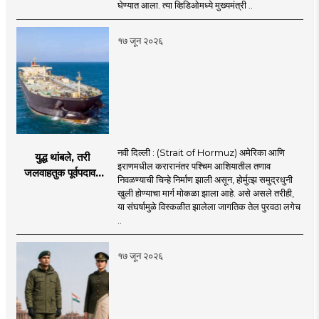
तख्ताच्या निर्णयाने मोठी
घेण्यात आला. त्या व्हिडिओमध्ये मुख्यमंत्री ..
खळबळ
१७ जून २०२६
नवी दिल्ली : (Strait of Hormuz) अमेरिका आणि
युद्ध थांबले, तरी
इराणमधील करारानंतर पश्चिम आशियातील तणाव
जलवाहतुक पूर्वपदावर
निवळण्याची चिन्हे निर्माण झाली असून, होर्मुत्झ समुद्रधुनी
येण्यास होणार विलंब;
खुली होण्याचा मार्ग मोकळा झाला आहे. असे असले तरीही,
अडकलेल्या जहाजांना
या संघर्षामुळे विस्कळीत झालेला जागतिक तेल पुरवठा लगेच
कराराच्या शाश्वततेची
..
चिंता.
१७ जून २०२६