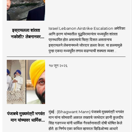
Israel Lebanon Airstrike Escalation अमेरिका
इस्रायलला शांतता
आणि इराण यांच्यातील युद्धविरामानंतर मध्यपूर्वेत शांतता
नकोशी? लेबनानवर
प्रस्थापित होत असल्याचे चित्र दिसत असतानाच
इस्रायलचा जोरदार
इस्रायलने लेबनानमध्ये जोरदार हल्ला केला. या हल्ल्यामुळे
हल्ला; चार जणांचा मृत्यू,
पुन्हा एकदा मध्यपूर्वेत तणाव वाढण्याची शक्यता व्यक्त ..
इराण-अमेरिकेत आरोप-
प्रत्यारोप
१७ जून २०२६
मुंबई : (Bhagwant Mann) पंजाबचे मुख्यमंत्री भगवंत
पंजाबचे मुख्यमंत्री भगवंत
मान यांना सोमवारी अकाल तख्ताचे जत्थेदार ज्ञानी कुलदीप
मान यांच्यावर धार्मिक
सिंह गडगज्ज यांनी धार्मिक गैरवर्तनासाठी दोषी घोषित केले
गैरवर्तनाचा ठपका!;अकाल
होते. हा निर्णय एका कथित व्हायरल व्हिडिओच्या आधारे