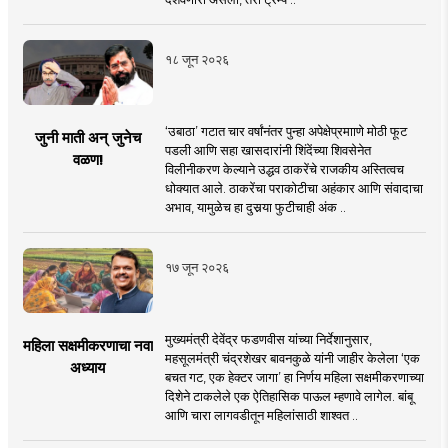
१८ जून २०२६
‘उबाठा’ गटात चार वर्षांनंतर पुन्हा अपेक्षेप्रमााणे मोठी फूट
जुनी माती अन् जुनेच
पडली आणि सहा खासदारांनी शिंदेंच्या शिवसेनेत
वळण!
विलीनीकरण केल्याने उद्धव ठाकरेंचे राजकीय अस्तित्वच
धोक्यात आले. ठाकरेंचा पराकोटीचा अहंकार आणि संवादाचा
अभाव, यामुळेच हा दुसर्‍या फुटीचाही अंक ..
१७ जून २०२६
मुख्यमंत्री देवेंद्र फडणवीस यांच्या निर्देशानुसार,
महिला सक्षमीकरणाचा नवा
महसूलमंत्री चंद्रशेखर बावनकुळे यांनी जाहीर केलेला ‘एक
अध्याय
बचत गट, एक हेक्टर जागा’ हा निर्णय महिला सक्षमीकरणाच्या
दिशेने टाकलेले एक ऐतिहासिक पाऊल म्हणावे लागेल. बांबू
आणि चारा लागवडीतून महिलांसाठी शाश्वत ..