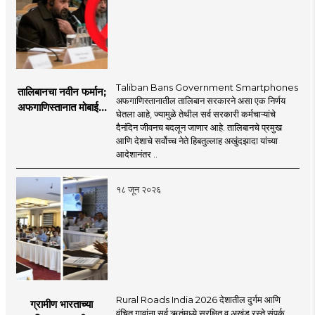
Taliban Bans Government Smartphones
तालिबानचा नवीन फर्मान;
अफगाणिस्तानातील तालिबान सरकारने असा एक निर्णय
अफगाणिस्तानात मोबाईल
घेतला आहे, ज्यामुळे तेथील सर्व सरकारी कर्मचाऱ्यांचे
बॅन
दैनंदिन जीवनच बदलून जाणार आहे. तालिबानचे प्रमुख
आणि देशाचे सर्वोच्च नेते हिबतुल्लाह अखुंदझादा यांच्या
आदेशानंतर ..
१८ जून २०२६
Rural Roads India 2026 देशातील दुर्गम आणि
ग्रामीण भारताच्या
वंचित गावांना सर्व ऋतूंमध्ये सुरक्षित व अखंड रस्ते संपर्क