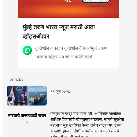
मुंबई तरुण भारत न्यूज मराठी आता
व्हॉट्सॲपवर
कृतिशील वाचकांचे कृतिशील दैनिक 'मुंबई तरुण
भारत'चं व्हॉट्सअप चॅनल फॉलो करा!
अग्रलेख
१९ जून २०२६
पंतप्रधान नरेंद्र मोदी यांनी 'जी- ७ परिषदेत जागतिक
भारताचे वास्तववादी उत्तर
आर्थिक विकासाचे नवे प्रारूप मांडताना, सागरी सुरक्षेचा
!
महत्त्वाचा मुद्दा उपस्थित केला. तसेच राष्ट्राध्यक्ष ट्रम्प
यांच्याशी झालेली द्विपक्षीय चर्चा भारताचे वाढते सामर्थ
दर्शवणारी असली, तरी ट्रम्प ..