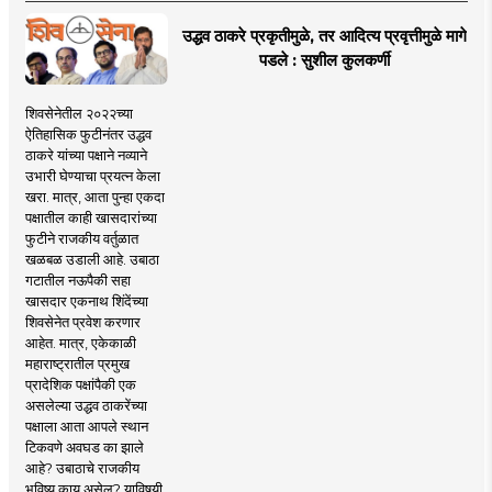
उद्धव ठाकरे प्रकृतीमुळे, तर आदित्य प्रवृत्तीमुळे मागे
पडले : सुशील कुलकर्णी
शिवसेनेतील २०२२च्या
ऐतिहासिक फुटीनंतर उद्धव
ठाकरे यांच्या पक्षाने नव्याने
उभारी घेण्याचा प्रयत्न केला
खरा. मात्र, आता पुन्हा एकदा
पक्षातील काही खासदारांच्या
फुटीने राजकीय वर्तुळात
खळबळ उडाली आहे. उबाठा
गटातील नऊपैकी सहा
खासदार एकनाथ शिंदेंच्या
शिवसेनेत प्रवेश करणार
आहेत. मात्र, एकेकाळी
महाराष्ट्रातील प्रमुख
प्रादेशिक पक्षांपैकी एक
असलेल्या उद्धव ठाकरेंच्या
पक्षाला आता आपले स्थान
टिकवणे अवघड का झाले
आहे? उबाठाचे राजकीय
भविष्य काय असेल? याविषयी