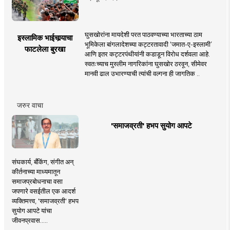
घुसखोरांना मायदेशी परत पाठवण्याच्या भारताच्या ठाम
इस्लामिक भाईचार्‍याचा
भूमिकेला बांगलादेशच्या कट्टरतावादी ‘जमात-ए-इस्लामी’
फाटलेला बुरखा
आणि इतर कट्टरपंथीयांनी कडाडून विरोध दर्शवला आहे.
स्वतःच्याच मुस्लीम नागरिकांना घुसखोर ठरवून, सीमेवर
मानवी ढाल उभारण्याची त्यांची वल्गना ही जागतिक ..
जरुर वाचा
'समाजव्रती' हभप सुयोग आपटे
संघकार्य, बँकिंग, संगीत अन्
कीर्तनाच्या माध्यमातून
समाजप्रबोधनाचा वसा
जपणारे वसईतील एक आदर्श
व्यक्तिमत्त्व, 'समाजव्रती' हभप
सुयोग आपटे यांचा
जीवनप्रवास.....