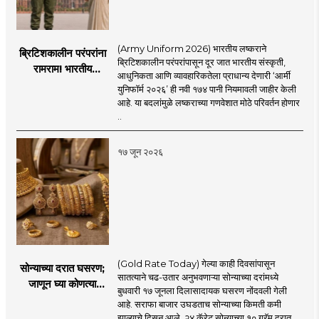
(Army Uniform 2026) भारतीय लष्कराने
ब्रिटिशकालीन परंपरांना
ब्रिटिशकालीन परंपरांपासून दूर जात भारतीय संस्कृती,
रामराम! भारतीय
आधुनिकता आणि व्यावहारिकतेला प्राधान्य देणारी ‘आर्मी
लष्कराची नवी ‘आर्मी
युनिफॉर्म २०२६’ ही नवी १७४ पानी नियमावली जाहीर केली
युनिफॉर्म २०२६’
आहे. या बदलांमुळे लष्कराच्या गणवेशात मोठे परिवर्तन होणार
नियमावली लागू
..
१७ जून २०२६
(Gold Rate Today) गेल्या काही दिवसांपासून
सोन्याच्या दरात घसरण;
सातत्याने चढ-उतार अनुभवणाऱ्या सोन्याच्या दरांमध्ये
जाणून घ्या कोणत्या
बुधवारी १७ जूनला दिलासादायक घसरण नोंदवली गेली
शहरात काय दर?
आहे. सराफा बाजार उघडताच सोन्याच्या किमती कमी
झाल्याचे दिसून आले. २४ कॅरेट सोन्याच्या १० ग्रॅम दरात