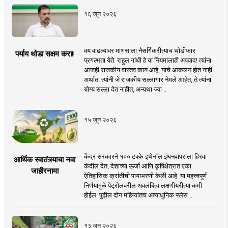
१६ जून २०२६
वय वाढल्यावर माणसाला नैसर्गिकरीत्याच थोडीफार
पर्याय थोडा सक्षम करा!
प्रगल्भता येते. राहुल गांधी हे या नियमालाही अपवाद! त्यांना
आजही राजकीय वास्तव काय आहे, याचे आकलन होत नाही.
अर्थात, त्यांनी जे राजकीय सल्लागार नेमले आहेत, ते त्यांना
योग्य सल्ला देत नाहीत, अन्यथा ज्या ..
१५ जून २०२६
केंद्र सरकारने १०० टक्के इथेनॉल इंधनवापराला हिरवा
आर्थिक स्वातंत्र्याचा नवा
कंदील देत, देशाच्या ऊर्जा आणि कृषिक्षेत्रात एका
जाहीरनामा
ऐतिहासिक क्रांतीची पायाभरणी केली आहे. या महत्त्वपूर्ण
निर्णयामुळे पेट्रोलवरील अवलंबित्व लक्षणीयरीत्या कमी
होईल. पुढील दोन महिन्यांतच अत्याधुनिक फ्लेस ..
१३ जून २०२६