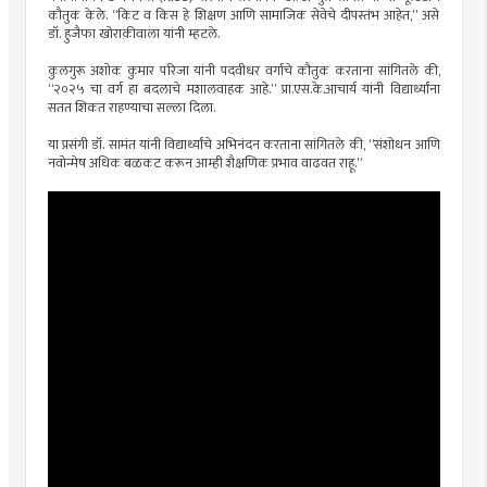
कौतुक केले. “किट व किस हे शिक्षण आणि सामाजिक सेवेचे दीपस्तंभ आहेत,” असे
डॉ. हुजैफा खोराक़ीवाला यांनी म्हटले.
कुलगुरू अशोक कुमार परिजा यांनी पदवीधर वर्गाचे कौतुक करताना सांगितले की,
“२०२५ चा वर्ग हा बदलाचे मशालवाहक आहे.” प्रा.एस.के.आचार्य यांनी विद्यार्थ्यांना
सतत शिकत राहण्याचा सल्ला दिला.
या प्रसंगी डॉ. सामंत यांनी विद्यार्थ्यांचे अभिनंदन करताना सांगितले की, “संशोधन आणि
नवोन्मेष अधिक बळकट करून आम्ही शैक्षणिक प्रभाव वाढवत राहू.”