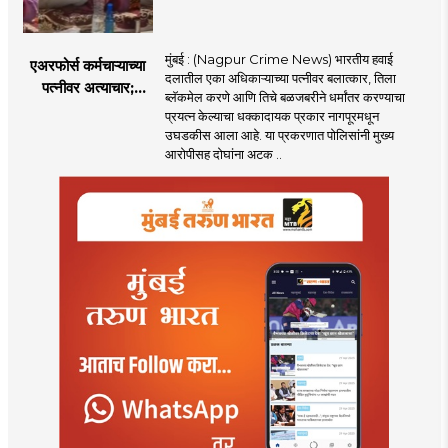
मुंबई : (Nagpur Crime News) भारतीय हवाई
एअरफोर्स कर्मचाऱ्याच्या
दलातील एका अधिकाऱ्याच्या पत्नीवर बलात्कार, तिला
पत्नीवर अत्याचार;
ब्लॅकमेल करणे आणि तिचे बळजबरीने धर्मांतर करण्याचा
नागपुरातील प्रकरणाने
प्रयत्न केल्याचा धक्कादायक प्रकार नागपूरमधून
उडवली खळबळ!
उघडकीस आला आहे. या प्रकरणात पोलिसांनी मुख्य
आरोपीसह दोघांना अटक ..