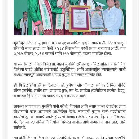
भुवनेश्वर :
किट डी.यू. (KIIT DU) चा २१ वा वार्षिक दीक्षांत समारंभ तीन दिवस चालून
रविवारी संपन्न झाला. या वेळी ९,४६४ विद्यार्थ्यांना पदवी प्रदान करण्यात आली. यात
७,२३५ बॅचलर, २,०३४ मास्टर्स आणि १९५ पीएच.डी. पदव्या समाविष्ट होत्या.
या समारंभाला नोबेल विजेते प्रा. मोहन मुनसिंघे (श्रीलंका), नोबेल शांतता पारितोषिक
विजेत्या एच.ई. ओविड बाउचामौई (ट्युनिशिया) आणि आंतरराष्ट्रीय न्यायालयाचे माजी
अध्यक्ष न्यायमूर्ती अब्दुलकवी अहमद युसूफ हे मान्यवर उपस्थित होते.
डॉ. फिडेल रेयेस ली (ग्वाटेमाला), डॉ. हुजैफा खोराक़ीवाला (वॉकहार्ट लि.), नॉर्बर्ट
सॉयर (जर्मनी), सुंजॉय हंस (लालचंद ग्रुप), एस. के. सचदेवा (कंपिटिशन सक्सेस रिव्ह्यू)
व बाउचामौई यांना मानद डॉक्टरेट प्रदान करण्यात आले.
आपल्या भाषणात प्रा. मुनसिंघे यांनी गरीबी, विषमता आणि संसाधनांच्या टंचाईवर उपाय
शोधण्याची गरज असल्याचे अधोरेखित केले. न्यायमूर्ती युसूफ यांनी पदवीधरांना
शांततेचे दूत व न्यायाचे प्रवक्ते होण्याचे आवाहन केले. तर बाउचामौई यांनी “किटला
भेट देणाऱ्या २३ नोबेल विजेत्यांच्या परंपरेत सामील होणे सन्मानाची बाब आहे,” असे
सांगितले.
वक्त्यांनी किट व किस (KISS) संस्थांचे संस्थापक डॉ. अच्युत सामंत यांच्या दूरदृष्टीचे