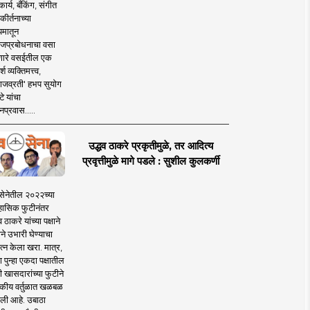
ार्य, बँकिंग, संगीत
कीर्तनाच्या
यमातून
जप्रबोधनाचा वसा
ारे वसईतील एक
श व्यक्तिमत्त्व,
ाजव्रती' हभप सुयोग
े यांचा
प्रवास.....
उद्धव ठाकरे प्रकृतीमुळे, तर आदित्य
प्रवृत्तीमुळे मागे पडले : सुशील कुलकर्णी
सेनेतील २०२२च्या
हासिक फुटीनंतर
व ठाकरे यांच्या पक्षाने
ाने उभारी घेण्याचा
त्न केला खरा. मात्र,
पुन्हा एकदा पक्षातील
 खासदारांच्या फुटीने
कीय वर्तुळात खळबळ
ली आहे. उबाठा