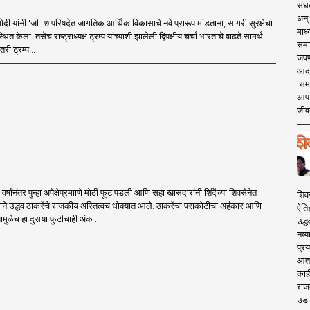
संघक
अन् 
 मोदी यांनी 'जी- ७ परिषदेत जागतिक आर्थिक विकासाचे नवे प्रारूप मांडताना, सागरी सुरक्षेचा
माध्
पस्थित केला. तसेच राष्ट्राध्यक्ष ट्रम्प यांच्याशी झालेली द्विपक्षीय चर्चा भारताचे वाढते सामर्थ
समा
री ट्रम्प ..
जपण
आदर्
'सम
आपट
जीवन
र्षांनंतर पुन्हा अपेक्षेप्रमााणे मोठी फूट पडली आणि सहा खासदारांनी शिंदेंच्या शिवसेनेत
शिव
ने उद्धव ठाकरेंचे राजकीय अस्तित्वच धोक्यात आले. ठाकरेंचा पराकोटीचा अहंकार आणि
ऐति
मुळेच हा दुसर्‍या फुटीचाही अंक ..
उद्ध
नव्य
प्रय
आता 
काही
राज
उडा