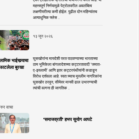
महत्त्वपूर्ण निर्णयामुळे पेट्रोलवरील अवलंबित्व
लक्षणीयरीत्या कमी होईल. पुढील दोन महिन्यांतच
अत्याधुनिक फ्लेस ..
१३ जून २०२६
घुसखोरांना मायदेशी परत पाठवण्याच्या भारताच्या
लामिक भाईचार्‍याचा
ठाम भूमिकेला बांगलादेशच्या कट्टरतावादी ‘जमात-
फाटलेला बुरखा
ए-इस्लामी’ आणि इतर कट्टरपंथीयांनी कडाडून
विरोध दर्शवला आहे. स्वतःच्याच मुस्लीम नागरिकांना
घुसखोर ठरवून, सीमेवर मानवी ढाल उभारण्याची
त्यांची वल्गना ही जागतिक ..
रुर वाचा
'समाजव्रती' हभप सुयोग आपटे