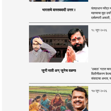
पंतप्रधान नरेंद्र
भारताचे वास्तववादी उत्तर !
महत्त्वाचा मुद्दा उ
दर्शवणारी असली, त
१८ जून २०२६
‘उबाठा’ गटात चार व
जुनी माती अन् जुनेच वळण!
विलीनीकरण केल्या
संवादाचा अभाव, या
१७ जून २०२६