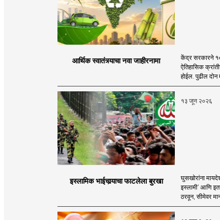
केंद्र सरकारने १
आर्थिक स्वातंत्र्याचा नवा जाहीरनामा
ऐतिहासिक क्रांतीच
होईल. पुढील दोन म
१३ जून २०२६
घुसखोरांना मायदे
इस्लामिक भाईचार्‍याचा फाटलेला बुरखा
इस्लामी’ आणि इतर
ठरवून, सीमेवर मान