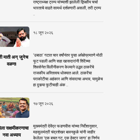
राष्ट्राध्यक्ष ट्रम्प यांच्याशी झालेली द्विपक्षीय चर्चा
भारताचे वाढते सामर्थ दर्शवणारी असली, तरी ट्रम्प
..
१८ जून २०२६
‘उबाठा’ गटात चार वर्षांनंतर पुन्हा अपेक्षेप्रमााणे मोठी
नी माती अन् जुनेच
फूट पडली आणि सहा खासदारांनी शिंदेंच्या
वळण!
शिवसेनेत विलीनीकरण केल्याने उद्धव ठाकरेंचे
राजकीय अस्तित्वच धोक्यात आले. ठाकरेंचा
पराकोटीचा अहंकार आणि संवादाचा अभाव, यामुळेच
हा दुसर्‍या फुटीचाही अंक ..
१७ जून २०२६
मुख्यमंत्री देवेंद्र फडणवीस यांच्या निर्देशानुसार,
िला सक्षमीकरणाचा
महसूलमंत्री चंद्रशेखर बावनकुळे यांनी जाहीर
नवा अध्याय
केलेला ‘एक बचत गट, एक हेक्टर जागा’ हा निर्णय