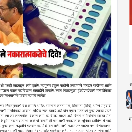
अ
धी पक्षही खडबडून जागे झाले. म्हणूनच राहुल गांधींनी ज्याप्रमाणे मतदार यादीच्या आणि
वलावर पाऊल काल महाविकास आघाडीने टाकले. त्यात निवडणुका ईव्हीएमऐवजी मतपत्रिकेवर
्य पराभवाचेचे पडघम म्हणावे लागेल.
च्या निवडणुकांचे वेध लागले आहेत. भारतीय जनता पक्ष, शिवसेना (शिंदे), आणि राष्ट्रवादी
ेस यांची महाविकास आघाडी अधिक राज ठाकरे असे दोन प्रमुख गटांमध्ये पुन्हा एकदा संघर्ष
 आता त्या त्या शहरातील विकास कामे ठरविणार आहेत, असे दिसते. या स्थितीत उबाठा सेना
भा
िकेद्वारे मतदान घेण्याची केलेली मागणी ही या पक्षांची नकारात्मक भूमिका दर्शविणारी आहे.
. पुन्हा जुन्या पद्धतीने मतदान करणे हे मागासलेपणाचे लक्षण तर आहेच; पण विरोधकांच्या
झाल्यास आगामी महापालिका निवडणुकीत मुंबईकरांकडे मते मागण्यासाठी उबाठा सेना आणि