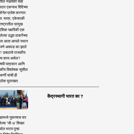
तील नऊपैकी सहा
दार एकनाथ शिंदेंच्या
सेनेत प्रवेश करणार
त. मात्र, एकेकाळी
ाष्ट्रातील प्रमुख
देशिक पक्षांपैकी एक
ल्या उद्धव ठाकरेंच्या
षाला आता आपले स्थान
वणे अवघड का झाले
? उबाठाचे राजकीय
ष्य काय असेल?
िषयी पत्रकार आणि
कीय विश्लेषक सुशील
र्णी यांची ही
ठोक मुलाखत..
केंद्रस्थानी भारत का ?
ामध्ये नुकत्याच पार
ेल्या 'जी-७' शिखर
देत भारत पुन्हा