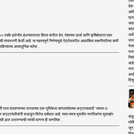
एकदा
देश
अमेर
फ्रा
जपा
सात
अर्थ
०० टक्के इथेनॉल इंधनवापराला हिरवा कंदील देत, देशाच्या ऊर्जा आणि कृषिक्षेत्रात एका
भार
ी पायाभरणी केली आहे. या महत्त्वपूर्ण निर्णयामुळे पेट्रोलवरील अवलंबित्व लक्षणीयरीत्या कमी
गेल्
हिन्यांतच अत्याधुनिक फ्लेस ..
भार
निमं
आहे.
भारत
अधो
दिसू
शी परत पाठवण्याच्या भारताच्या ठाम भूमिकेला बांगलादेशच्या कट्टरतावादी ‘जमात-ए-
 कट्टरपंथीयांनी कडाडून विरोध दर्शवला आहे. स्वतःच्याच मुस्लीम नागरिकांना घुसखोर
संयु
वी ढाल उभारण्याची त्यांची वल्गना ही जागतिक ..
घोष
जून 
विधव