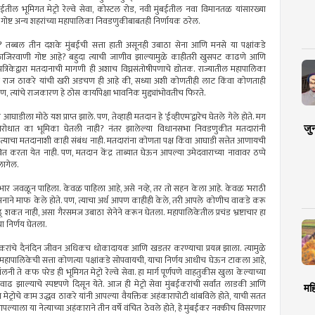
ंबईतील भूमिगत मेट्रो रेल्वे सेवा, कोस्टल रोड, नवी मुंबईतील नवा विमानतळ यांसारख्या
च गोष्ट अन्य शहरांच्या महापालिका निवडणुकीबाबतही निर्णायक ठरेल.
? तब्बल तीन दशके मुंबईची सत्ता हाती असूनही उबाठा सेना आणि मनसे या पक्षांकडे
ी लाजिरवाणी गोष्ट आहे? बहुदा त्याची जाणीव झाल्यामुळे काहीतरी खुसपट काढणे आणि
रिकेद्वारा मतदानाची मागणी ही अशाच विघ्नसंतोषीपणाचे द्योतक. राज्यातील महापालिका
 राज ठाकरे यांची खरी अडचण ही आहे की, सध्या अशी कोणतीही लाट किंवा कोणताही
त्यांचे राजकारण हे ठोस कार्यापेक्षा भावनिक मुद्द्यांभोवतीच फिरते.
ा मोठे यश प्राप्त झाले. पण, तेव्हाही मतदान हे ‌‘ईव्हीएम‌’द्वारेच घेतले गेले होते. मग
जु
याविरोधात का भूमिका घेतली नाही? नंतर झालेल्या विधानसभा निवडणुकीत मतदारांनी
का, त्याचा मतदानाशी काही संबंध नाही. मतदारांना कोणता पक्ष किंवा आघाडी सत्तेत आणायची
ित करता येत नाही. पण, मतदान केंद्र ताब्यात घेऊन आपल्या उमेदवाराच्या नावावर ठप्पे
लागेल.
ारभार जवळून पाहिला. केवळ पाहिला आहे, असे नव्हे, तर तो सहन केला आहे. केवळ ‌‘मराठी
या मनाने माफ केले होते. पण, त्याचा अर्थ आपण काहीही केले, तरी आपले कोणीच वाकडे करू
शकत नाही, असा गैरसमज उबाठा सेनेने करून घेतला. महापालिकेतील प्रचंड भ्रष्टाचार हा
ा निर्णय घेतला.
 मुंबईकरांचे दैनंदिन जीवन अधिकच धोकादायक आणि खडतर करण्याचा प्रयत्न झाला. त्यामुळे
 महापालिकेची सत्ता कोणत्या पक्षांकडे सोपवायची, याचा निर्णय आधीच घेऊन टाकला आहे,
े कफ परेड ही भूमिगत मेट्रो रेल्वे सेवा. हा मार्ग पूर्णपणे वाहतुकीस खुला केल्याच्या
रीव वाढ झाल्याचे स्पष्टपणे दिसून येते. आज ही मेट्रो सेवा मुंबईकरांची सर्वांत लाडकी आणि
मह
मेट्रोचे काम उद्धव ठाकरे यांनी आपल्या वैयक्तिक अहंकारापोटी थांबविले होते, याची सतत
याला या नेत्याच्या अहंकाराने तीन वर्षे वंचित ठेवले होते, हे मुंबईकर नक्कीच विसरणार