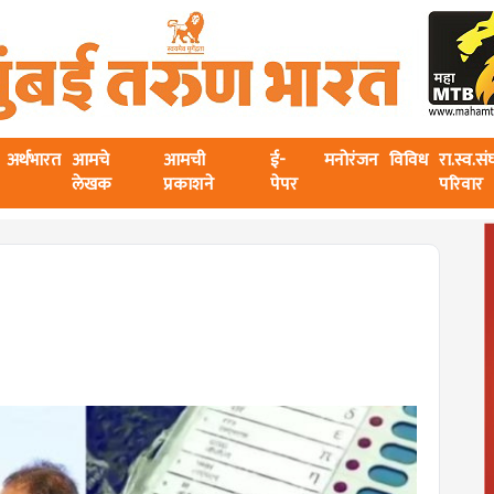
अर्थभारत
आमचे
आमची
ई-
मनोरंजन
विविध
रा.स्व.स
लेखक
प्रकाशने
पेपर
परिवार