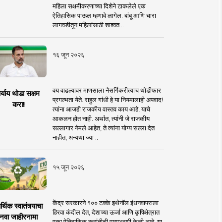
महिला सक्षमीकरणाच्या दिशेने टाकलेले एक
ऐतिहासिक पाऊल म्हणावे लागेल. बांबू आणि चारा
लागवडीतून महिलांसाठी शाश्वत ..
१६ जून २०२६
वय वाढल्यावर माणसाला नैसर्गिकरीत्याच थोडीफार
र्याय थोडा सक्षम
प्रगल्भता येते. राहुल गांधी हे या नियमालाही अपवाद!
करा!
त्यांना आजही राजकीय वास्तव काय आहे, याचे
आकलन होत नाही. अर्थात, त्यांनी जे राजकीय
सल्लागार नेमले आहेत, ते त्यांना योग्य सल्ला देत
नाहीत, अन्यथा ज्या ..
१५ जून २०२६
केंद्र सरकारने १०० टक्के इथेनॉल इंधनवापराला
्थिक स्वातंत्र्याचा
हिरवा कंदील देत, देशाच्या ऊर्जा आणि कृषिक्षेत्रात
नवा जाहीरनामा
एका ऐतिहासिक क्रांतीची पायाभरणी केली आहे. या