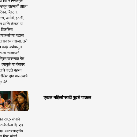
 विशेष निमंत्रित
 म्हणून सहभागी झाला.
िका, ब्रिटन,
न्स, जर्मनी, इटली,
न आणि कॅनडा या
 विकसित
व्यवस्थांच्या गटाचा
त सदस्य नसला, तरी
या काही वर्षांपासून
ताला सातत्याने
त्रित करण्यात येत
 त्यामुळे या मंचावर
ाचे वाढते महत्त्व
रेखित होत असल्याचे
न येते...
'एकल महिलां'साठी पुढचे पाऊल
क्त राष्ट्रसंघाने
ित केलेला दि. २३
हा 'आंतरराष्ट्रीय
ा दिन' संपूर्ण