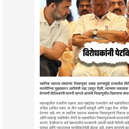
स्थानिक स्वराज्य संस्थांच्या निवडणुका जवळ आल्यामुळे राज्यातील विरो
मतचोरीच्या मुद्द्यावरुन आरोपांची राळ उडवून दिली, त्यांच्याच पा
घेण्याची विरोधकांची मागणी म्हणजे आगामी निवडणुकीत दिसणाऱ्या संभाव
महाराष्ट्रातील राजकीय पक्षांना आता मुंबईसह राज्यातील सर्व महापालिकां
काँग्रेस (अजित पवार) या तीन पक्षांची महायुती आणि उद्धव सेना, काँग्र
पेटणार आहे. पण, या स्थानिक स्वराज्य संस्थांच्या निवडणुकांचे निकाल
आणि महाराष्ट्र नवनिर्माण सेनेने या महापालिका निवडणुकांमध्ये मतदानपत्र
कारण, ‌‘ईव्हीएम‌’ना सर्व देशभरातील मतदारांनी आपली पसंती दिलेली आहे
पराभूत आणि नकारात्मक मानसिकतेचेही द्योतक आहे. स्पष्टच सांगायचे 