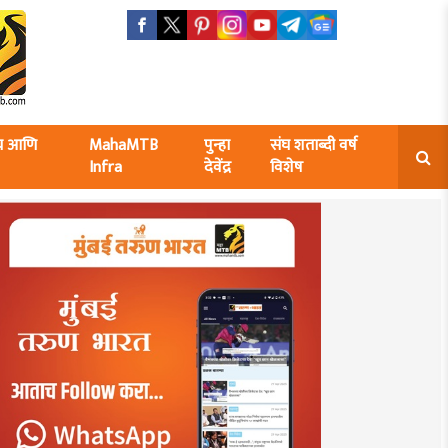
ंघ आणि
MahaMTB
पुन्हा
संघ शताब्दी वर्ष
Infra
देवेंद्र
विशेष