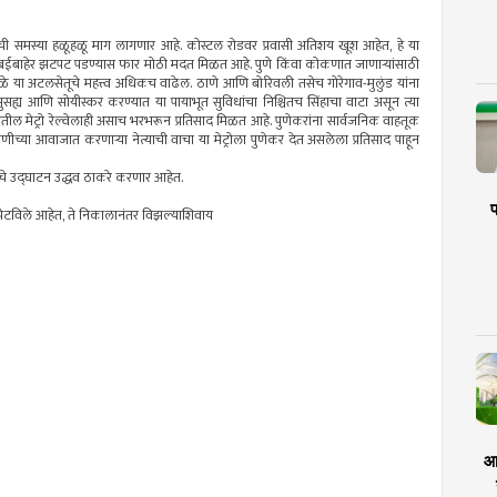
कीची समस्या हळूहळू माग लागणार आहे. कोस्टल रोडवर प्रवासी अतिशय खूश आहेत, हे या
ी मुंबईबाहेर झटपट पडण्यास फार मोठी मदत मिळत आहे. पुणे किंवा कोकणात जाणाऱ्यांसाठी
 या अटलसेतूचे महत्त्व अधिकच वाढेल. ठाणे आणि बोरिवली तसेच गोरेगाव-मुलुंड यांना
ह्य आणि सोयीस्कर करण्यात या पायाभूत सुविधांचा निश्चितच सिंहाचा वाटा असून त्या
ातील मेट्रो रेल्वेलाही असाच भरभरून प्रतिसाद मिळत आहे. पुणेकरांना सार्वजनिक वाहतूक
वणीच्या आवाजात करणाऱ्या नेत्याची वाचा या मेट्रोला पुणेकर देत असलेला प्रतिसाद पाहून
ाचे उद्घाटन उद्धव ठाकरे करणार आहेत.
प
ेटविले आहेत, ते निकालानंतर विझल्याशिवाय
आर