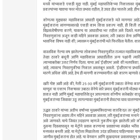
मनसे यांच्याकडे एकही मुद्दा नाही. मुंबई महापालिकेच्या निकालावर मु
प्रकल्पांच्या यशाचा फार मोठा प्रभाव राहील, हे उघड होत चालले आहे. ही
कोणत्या मुद्द्यावर महाविकास आघाडी मुंबईकरांकडे मते मागणार आहे
मुंबईकरांना सांगण्यासारखे एकही काम किंवा प्रकल्प नाही, ही कित
विघ्नसंतोषीपणा करणे, यावरच या आघाडीचा भर राहील असे दिसते. मतपत्
निवडणुकांना अजून काही महिने अवकाश असला, तरी उबाठा सेना आणि
भावनिक विषय नाही की, ज्यावरून मुंबईकरांची मते फिरविता येतील. कारण, 
वास्तविक गेल्या वष झालेल्या लोकसभा निवडणुकीत राज्यात महाविकास आघाडील
तेव्हा ठाकरे बंधूंनी आणि महाविकास आघाडीतील अन्य पक्षांनी त्
त्याच्याबरोबर उलट निर्णय दिला. याचा अर्थ ‌‘ईव्हीएम‌’ असो की मतपत्रि
आहे, त्यावरच निवडणुकीचा निकाल अवलंबून असतो. ‌‘ईव्हीएम‌’ना प्रभाव
मारणे अधिक सोपे आहे, हेच ही मागणी करण्यामागील खरे कारण म्हणावे 
खरी गोष्ट अशी आहे की, गेली 25-30 वर्षे मुंबईकरांनी उबाठा सेनेचा क
माणूस‌’ या एकाच निकषावर उबाठा सेनेचे सारे प्रमाद मुंबईकरांनी मोठ्
शकत नाही आणि मुंबई महापालिकेतून आपल्याला कोणीच सत्तेबाहेर काढू 
मुंबईकरांच्या जिवावर उठू लागल्यावर मुंबईकरांनी शेवटचा घाव घालण्याच
उद्धव ठाकरे यांच्या अडीच वर्षांच्या मुख्यमंत्रिपदाच्या कारकिदत तर
निवडणुकांना अद्याप तीन महिने अवकाश असला, तरी मुंबईकरांच्या मनाने
असे जाणवते. याचे जिवंत उदाहरण म्हणजे नुकतीच सुरू झालेली आरे कॉलनी त
दुसऱ्या दिवसापासून या मेट्रोने प्रवास करणाऱ्या प्रवाशांच्या संख्येत भ
मनपसंत बनली आहे. या मेट्रोला मिळालेला उदंड प्रतिसाद पाहिल्यावर याच 
जाणीव मुंबईकरांना होत आहे. या वेगवान आणि सुखदायक प्रवासापासून आपल्