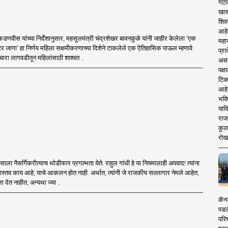
गटा
खास
शिव
आहे
द्र फडणवीस यांच्या निर्देशानुसार, महसूलमंत्री चंद्रशेखर बावनकुळे यांनी जाहीर केलेला ‘एक
महार
र जागा’ हा निर्णय महिला सक्षमीकरणाच्या दिशेने टाकलेले एक ऐतिहासिक पाऊल म्हणावे
प्रा
 चारा लागवडीतून महिलांसाठी शाश्वत ..
असले
पक्
टिक
आहे
भवि
याव
राज
कुलक
रोख
ाला नैसर्गिकरीत्याच थोडीफार प्रगल्भता येते. राहुल गांधी हे या नियमालाही अपवाद! त्यांना
्तव काय आहे, याचे आकलन होत नाही. अर्थात, त्यांनी जे राजकीय सल्लागार नेमले आहेत,
्ला देत नाहीत, अन्यथा ज्या ..
कॅनड
पडल
परिष