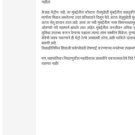
नाहीत!
केवळ मेट्रोच नव्हे, तर मुंबईतील कोस्टल रोडमुळेही मुंबईतील वाहतु
मार्गाला मिळत असलेल्या उदंड प्रतिसादाने दिसून येते. अटल सेतूमुळेह
अटल सेतू वरदान ठरत आहे. आता तर नवी मुंबईतील नव्या विमानतळामुळे
जोडणारे नवे महामार्ग बांधले जात आहेत. मुंबईतील जनजीवन अधिक सुस
सुविधा उपलब्ध करून देणाऱ्या पक्षाला त्याचा लाभ नक्कीच मिळेल. पुण्य
सेवेची सवय नसल्याने ही मेट्रो रेल्वे अयशस्वी ठरेल, अशी भाकिते दरडा
बसली आहे.
दिवाळीनिमित्त शिवाजी पार्कभोवती रोषणाई करण्याच्या मनसेच्या उपक्रम
पण, महापालिका निवडणुकीत महाविकास आघाडीने नकारात्मकतेचे दिवे प
राहणार नाही!