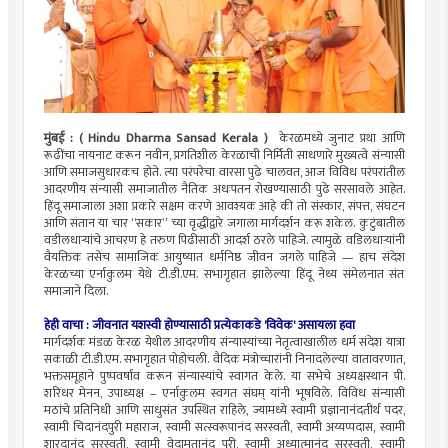
मुंबई : ( Hindu Dharma Sansad Kerala )
केरळमध्ये जुनाट प्रथा आणि
रूढींचा नायनाट करून नवीन, प्रगतिशील केरळाची निर्मिती साधणारे मुख्यत्वे संन्यासी
आणि समाजसुधारकच होते. त्या परंपरेचा वारसा पुढे चालवत, आज विविध परंपरांतील
आदरणीय संन्यासी समाजातील नैतिक अधःपतन रोखण्यासाठी पुढे सरसावले आहेत.
हिंदू समाजाला अशा प्रकारे सक्षम करणे आवश्यक आहे की तो संस्कार, संपत्त, संघटन
आणि संतान या चार “सकार” च्या वृद्धीद्वारे जगाला मार्गदर्शन करू शकेल. कुटुंबातील
वडीलधाऱ्यांचे आचरण हे तरुण पिढीसाठी आदर्श ठरले पाहिजे. त्यामुळे वडिलधाऱ्यांनी
वैयक्तिक तसेच सामाजिक आयुष्यात धर्मनिष्ठ जीवन जगले पाहिजे — हाच संदेश
केरळच्या एर्नाकुलम येथे टी.डी.एम. सभागृहात झालेल्या हिंदू नेथ्य संमेलनात संत
समाजाने दिला.
हेही वाचा :
जीवनात यशस्वी होण्यासाठी प्रत्येकाकडे 'विवेक' असायला हवा
मार्गदर्शक मंडळ केरळ येथील आदरणीय संन्यास्यांच्या नेतृत्वाखालील धर्म संदेश यात्रा
सकाळी टी.डी.एम. सभागृहात पोहोचली. वैदिक मंत्रोच्चारांनी निनादलेल्या वातावरणात,
भक्तसमूहाने पुष्पवर्षाव करून संन्यास्यांचे स्वागत केले. या सभेचे अध्यक्षस्थान पी.
शरिधर मेनन, उपाध्यक्ष – एर्नाकुलम स्वगत संघम् यांनी भूषविले. विविध संन्यासी
मठांचे प्रतिनिधी आणि साधुसंत उपस्थित राहिले, ज्यामध्ये स्वामी प्रज्ञानानंदतीर्थ पदर,
स्वामी चिदानंदपुरी महाराज, स्वामी सत्स्वरूपानंद सरस्वती, स्वामी अय्यप्पदास, स्वामी
शारदानंद सरस्वती, स्वामी वेदामृतानंद पुरी, स्वामी अध्यात्मानंद सरस्वती, स्वामी