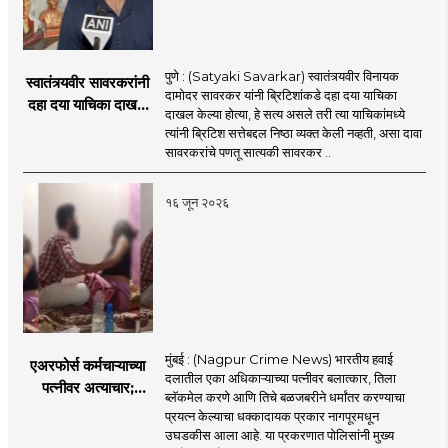
पुणे : (Satyaki Savarkar) स्वातंत्र्यवीर विनायक
स्वातंत्र्यवीर सावरकरांनी
दामोदर सावरकर यांनी ब्रिटिशांकडे दहा दया याचिका
दहा दया याचिका दाखल
दाखल केल्या होत्या, हे सत्य असले तरी त्या याचिकांमध्ये
केल्या, मात्र
त्यांनी ब्रिटिश सत्तेबद्दल निष्ठा व्यक्त केली नव्हती, असा दावा
ब्रिटिशांप्रति कधीही
सावरकरांचे पणतू सात्यकी सावरकर ..
निष्ठा व्यक्त केली नाही’!
पणतू सात्यकी सावरकर
१६ जून २०२६
यांनी न्यायालयात सादर
केला दावा
मुंबई : (Nagpur Crime News) भारतीय हवाई
एअरफोर्स कर्मचाऱ्याच्या
दलातील एका अधिकाऱ्याच्या पत्नीवर बलात्कार, तिला
पत्नीवर अत्याचार;
ब्लॅकमेल करणे आणि तिचे बळजबरीने धर्मांतर करण्याचा
नागपुरातील प्रकरणाने
प्रयत्न केल्याचा धक्कादायक प्रकार नागपूरमधून
उडवली खळबळ!
उघडकीस आला आहे. या प्रकरणात पोलिसांनी मुख्य