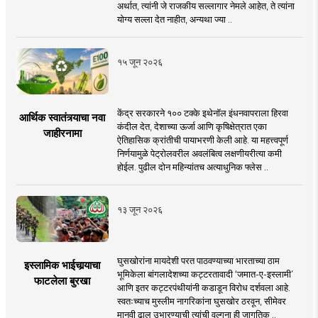
अर्थात, त्यांनी जे राजकीय सल्लागार नेमले आहेत, ते त्यांना
योग्य सल्ला देत नाहीत, अन्यथा ज्या ..
१५ जून २०२६
केंद्र सरकारने १०० टक्के इथेनॉल इंधनवापराला हिरवा
आर्थिक स्वातंत्र्याचा नवा
कंदील देत, देशाच्या ऊर्जा आणि कृषिक्षेत्रात एका
जाहीरनामा
ऐतिहासिक क्रांतीची पायाभरणी केली आहे. या महत्त्वपूर्ण
निर्णयामुळे पेट्रोलवरील अवलंबित्व लक्षणीयरीत्या कमी
होईल. पुढील दोन महिन्यांतच अत्याधुनिक फ्लेस ..
१३ जून २०२६
घुसखोरांना मायदेशी परत पाठवण्याच्या भारताच्या ठाम
इस्लामिक भाईचार्‍याचा
भूमिकेला बांगलादेशच्या कट्टरतावादी ‘जमात-ए-इस्लामी’
फाटलेला बुरखा
आणि इतर कट्टरपंथीयांनी कडाडून विरोध दर्शवला आहे.
स्वतःच्याच मुस्लीम नागरिकांना घुसखोर ठरवून, सीमेवर
मानवी ढाल उभारण्याची त्यांची वल्गना ही जागतिक ..