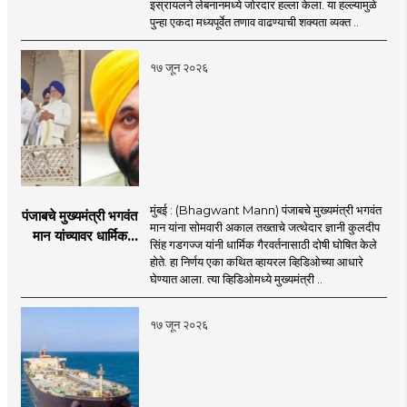
इस्रायलने लेबनानमध्ये जोरदार हल्ला केला. या हल्ल्यामुळे
हल्ला; चार जणांचा मृत्यू,
पुन्हा एकदा मध्यपूर्वेत तणाव वाढण्याची शक्यता व्यक्त ..
इराण-अमेरिकेत आरोप-
प्रत्यारोप
१७ जून २०२६
मुंबई : (Bhagwant Mann) पंजाबचे मुख्यमंत्री भगवंत
पंजाबचे मुख्यमंत्री भगवंत
मान यांना सोमवारी अकाल तख्ताचे जत्थेदार ज्ञानी कुलदीप
मान यांच्यावर धार्मिक
सिंह गडगज्ज यांनी धार्मिक गैरवर्तनासाठी दोषी घोषित केले
गैरवर्तनाचा ठपका!;अकाल
होते. हा निर्णय एका कथित व्हायरल व्हिडिओच्या आधारे
तख्ताच्या निर्णयाने मोठी
घेण्यात आला. त्या व्हिडिओमध्ये मुख्यमंत्री ..
खळबळ
१७ जून २०२६