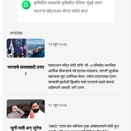
कृतिशील वाचकांचे कृतिशील दैनिक 'मुंबई तरुण
भारत'चं व्हॉट्सअप चॅनल फॉलो करा!
अग्रलेख
१९ जून २०२६
पंतप्रधान नरेंद्र मोदी यांनी 'जी- ७ परिषदेत जागतिक
भारताचे वास्तववादी उत्तर
आर्थिक विकासाचे नवे प्रारूप मांडताना, सागरी सुरक्षेचा
!
महत्त्वाचा मुद्दा उपस्थित केला. तसेच राष्ट्राध्यक्ष ट्रम्प
यांच्याशी झालेली द्विपक्षीय चर्चा भारताचे वाढते सामर्थ
दर्शवणारी असली, तरी ट्रम्प ..
१८ जून २०२६
‘उबाठा’ गटात चार वर्षांनंतर पुन्हा अपेक्षेप्रमााणे मोठी फूट
जुनी माती अन् जुनेच