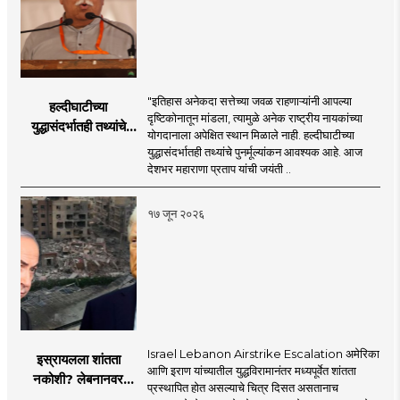
"इतिहास अनेकदा सत्तेच्या जवळ राहणाऱ्यांनी आपल्या
हल्दीघाटीच्या
दृष्टिकोनातून मांडला, त्यामुळे अनेक राष्ट्रीय नायकांच्या
युद्धासंदर्भातही तथ्यांचे
योगदानाला अपेक्षित स्थान मिळाले नाही. हल्दीघाटीच्या
पुनर्मूल्यांकन आवश्यक! :
युद्धासंदर्भातही तथ्यांचे पुनर्मूल्यांकन आवश्यक आहे. आज
सरसंघचालक डॉ.
देशभर महाराणा प्रताप यांची जयंती ..
मोहनजी भागवत
१७ जून २०२६
Israel Lebanon Airstrike Escalation अमेरिका
इस्रायलला शांतता
आणि इराण यांच्यातील युद्धविरामानंतर मध्यपूर्वेत शांतता
नकोशी? लेबनानवर
प्रस्थापित होत असल्याचे चित्र दिसत असतानाच
इस्रायलचा जोरदार