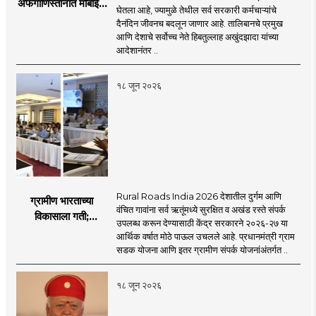
अफगाणिस्तानात मोबाईल
घेतला आहे, ज्यामुळे तेथील सर्व सरकारी कर्मचाऱ्यांचे
बॅन
दैनंदिन जीवनच बदलून जाणार आहे. तालिबानचे प्रमुख
आणि देशाचे सर्वोच्च नेते हिबतुल्लाह अखुंदझादा यांच्या
आदेशानंतर ..
१८ जून २०२६
Rural Roads India 2026 देशातील दुर्गम आणि
ग्रामीण भारताच्या
वंचित गावांना सर्व ऋतूंमध्ये सुरक्षित व अखंड रस्ते संपर्क
विकासाला गती;
उपलब्ध करून देण्यासाठी केंद्र सरकारने २०२६-२७ या
२०२६-२७ मध्ये २६
आर्थिक वर्षात मोठे पाऊल उचलले आहे. प्रधानमंत्री ग्राम
हजार किमी नव्या रस्त्यांचे
सडक योजना आणि इतर ग्रामीण संपर्क योजनांअंतर्गत ..
लक्ष्य!
१८ जून २०२६