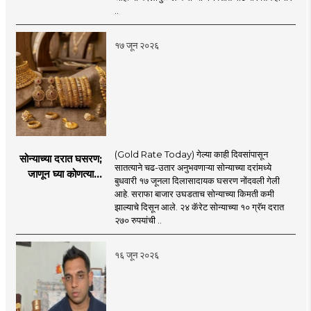
नियमावली लागू
..
१७ जून २०२६
(Gold Rate Today) गेल्या काही दिवसांपासून
सोन्याच्या दरात घसरण;
सातत्याने चढ-उतार अनुभवणाऱ्या सोन्याच्या दरांमध्ये
जाणून घ्या कोणत्या
बुधवारी १७ जूनला दिलासादायक घसरण नोंदवली गेली
शहरात काय दर?
आहे. सराफा बाजार उघडताच सोन्याच्या किमती कमी
झाल्याचे दिसून आले. २४ कॅरेट सोन्याच्या १० ग्रॅम दरात
२७० रुपयांची ..
१६ जून २०२६