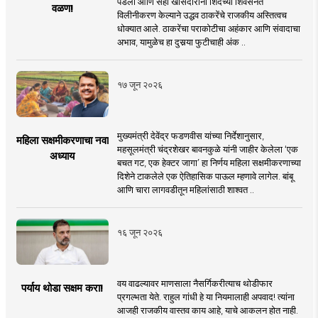
पडली आणि सहा खासदारांनी शिंदेंच्या शिवसेनेत
वळण!
विलीनीकरण केल्याने उद्धव ठाकरेंचे राजकीय अस्तित्वच
धोक्यात आले. ठाकरेंचा पराकोटीचा अहंकार आणि संवादाचा
अभाव, यामुळेच हा दुसर्‍या फुटीचाही अंक ..
१७ जून २०२६
मुख्यमंत्री देवेंद्र फडणवीस यांच्या निर्देशानुसार,
महिला सक्षमीकरणाचा नवा
महसूलमंत्री चंद्रशेखर बावनकुळे यांनी जाहीर केलेला ‘एक
अध्याय
बचत गट, एक हेक्टर जागा’ हा निर्णय महिला सक्षमीकरणाच्या
दिशेने टाकलेले एक ऐतिहासिक पाऊल म्हणावे लागेल. बांबू
आणि चारा लागवडीतून महिलांसाठी शाश्वत ..
१६ जून २०२६
वय वाढल्यावर माणसाला नैसर्गिकरीत्याच थोडीफार
पर्याय थोडा सक्षम करा!
प्रगल्भता येते. राहुल गांधी हे या नियमालाही अपवाद! त्यांना
आजही राजकीय वास्तव काय आहे, याचे आकलन होत नाही.