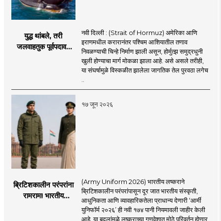
नवी दिल्ली : (Strait of Hormuz) अमेरिका आणि
युद्ध थांबले, तरी
इराणमधील करारानंतर पश्चिम आशियातील तणाव
जलवाहतुक पूर्वपदावर
निवळण्याची चिन्हे निर्माण झाली असून, होर्मुत्झ समुद्रधुनी
येण्यास होणार विलंब;
खुली होण्याचा मार्ग मोकळा झाला आहे. असे असले तरीही,
अडकलेल्या जहाजांना
या संघर्षामुळे विस्कळीत झालेला जागतिक तेल पुरवठा लगेच
कराराच्या शाश्वततेची
..
चिंता.
१७ जून २०२६
(Army Uniform 2026) भारतीय लष्कराने
ब्रिटिशकालीन परंपरांना
ब्रिटिशकालीन परंपरांपासून दूर जात भारतीय संस्कृती,
रामराम! भारतीय
आधुनिकता आणि व्यावहारिकतेला प्राधान्य देणारी ‘आर्मी
लष्कराची नवी ‘आर्मी
युनिफॉर्म २०२६’ ही नवी १७४ पानी नियमावली जाहीर केली
युनिफॉर्म २०२६’
आहे. या बदलांमुळे लष्कराच्या गणवेशात मोठे परिवर्तन होणार