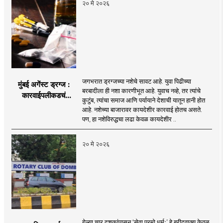
२० मे २०२६
जगभरात ड्रग्जच्या नशेचे सावट आहे. युवा पिढीच्या
मुंबई अगेंस्ट ड्रग्ज :
बरबादीला ही नशा कारणीभूत आहे. युवाच नव्हे, तर त्यांचे
कारवाईपलीकडचं
कुटुंब, त्यांचा समाज आणि पर्यायाने देशाची यातून हानी होत
आंदोलन
आहे. नशेच्या बाजारावर कायदेशीर कारवाई होतच असते.
पण, हा नशेविरुद्धचा लढा केवळ कायदेशीर ..
२० मे २०२६
गेल्या चार दशकांपासून ‘सेवा परमो धर्मः’ हे ब्रीदवाक्य केवळ