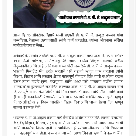
आज, दि. 15 ऑक्टोबर, देशाचे माजी राष्ट्रपती डॉ. ए. पी. जे. अब्दुल कलाम यांचा
जन्मदिवस. देशाच्या उत्थानासाठी त्यांचे कार्य शब्दातीत. त्यांच्या जीवनाचा संक्षिप्त
मागोवा घेणारा हा लेख...
अनेकांचे प्रेरणास्रोत ठरलेले डॉ. ए. पी. जे. अब्दुल कलाम यांचा जन्म दि. 15 ऑक्टोबर
1931 रोजी रामेश्वरम, तामिळनाडू येथे झाला. शालेय शिक्षक असणारे वडील
जैनुलाबदीन आणि आई आशियम्मा यांच्या पोटी जन्मलेले डॉ. ए. पी. जे. अब्दुल कलाम
भारताचे ‌‘मिसाईल मॅन‌’ ठरले. भारताचे 11वे राष्ट्रपती म्हणून काम करताना त्यांनी
शिक्षण, विज्ञान आणि तंत्रज्ञान क्षेत्रात महत्त्वपूर्ण योगदान दिले. याची यथायोग्य दखल
घेऊन त्यांना ‌‘पद्मविभूषण‌’, ‌‘पद्मभूषण‌’ आणि 1997 मध्ये भारताचा सर्वोच्च सन्मान
‌‘भारतरत्न‌’ या पुरस्काराने सन्मानित करण्यात आले. डॉ. ए. पी. जे. अब्दुल कलाम यांचे
दि. 27 जुलै 2015 रोजी शिलाँग येथे निधन झाले. डॉ. कलाम यांचे जीवन आणि कार्य
ही आजही अनेकांसाठी प्रेरणास्रोत ठरते. या भारतरत्नाचे यथोचित स्मरण व्हावे, म्हणून
दि. 15 ऑक्टोबर हा दिवस ‌‘जागतिक विद्याथ दिन‌’ आणि ‌‘वाचन प्रेरणा दिन‌’ म्हणून
साजरा करण्यात येतो.
भारतरत्न ए. पी. जे. अब्दुल कलाम यांचे वैचारिक अधिष्ठान गहन होते. त्यांच्या विचारांचा
केंद्रबिंदू विज्ञान, शिक्षण, राष्ट्रवाद आणि समाजसेवा असला, तरी त्याला अध्यात्माची
आणि मानवतेची किनार होती. आध्यात्मिकता ही त्यांच्या जीवनाचा आणि विचारांचा
एक महत्त्वपूर्ण भाग होता. कलाम यांच्या मते, आध्यात्मिकता म्हणजे केवळ धार्मिक