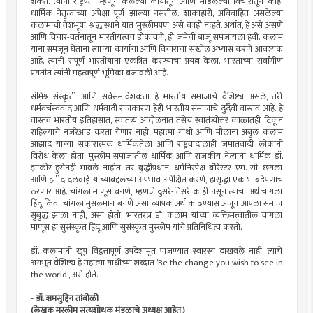
शकते. त्यांनी राष्ट्रपती म्हणून केलेल्या कार्यातून आणि मांडलेल्या विचारांतून काही
धार्मिक नेतृत्वाच्या अपेक्षा पूर्ण झाल्या नसतील. शाकाहारी, अविवाहित असलेल्या
कलामांची वेशभूषा, श्रद्धास्थाने यात ‘मुस्लीमपण‌’ असे काही नव्हते. अर्थात, हे असे असणे
आणि विचार-वर्तनातून भारतीयत्वच डोकावणे, ही जमेची बाजू समजायला हवी. कलाम
यांना समजून घेताना त्यांच्या कार्याचा आणि विचारांचा सखोल अभ्यास करणे आवश्यक
आहे. त्यांनी संपूर्ण भारतीयांना एकत्रित करण्याचा प्रयत्न केला. भारताच्या सर्वांगीण
प्रगतीत त्यांनी महत्त्वपूर्ण भूमिका बजावली आहे.
संमिश्र संस्कृती आणि सर्वसमावेशकता हे भारतीय समाजाचे वैशिष्ट्य असले, तरी
धर्मवर्चस्ववाद आणि धर्मवादी राजकारण हेही भारतीय समाजाचे दुर्दैवी वास्तव आहे. हे
वास्तव भारतीय इतिहासात, स्वातंत्र्य आंदोलनात तसेच स्वातंत्र्योत्तर काळातही टिकून
राहिल्याचे नजरेआड करता येणार नाही. महात्मा गांधी आणि मौलाना अबुल कलाम
आझाद यांच्या सकारात्मक धार्मिकतेला आणि राष्ट्रवादालाही जमातवादी लोकांनी
विरोध केला होता. मुस्लीम समाजातील धार्मिक आणि राजकीय नेत्यांना धार्मिक डॉ.
झाकीर हुसेनही भावले नाहीत, तर बुद्धीप्रधान, धर्मनिरपेक्ष बॅरिस्टर एम. सी. छगला
आणि हमीद दलवाई यांच्याबद्दलच्या अपभाव अपेक्षित करणे, हासुद्धा एक भाबडेपणाच
ठरणार आहे. चांगला माणूस बनणे, म्हणजे दुसरे-तिसरे काही नसून त्याचा अर्थ चांगला
हिंदू किंवा चांगला मुसलमान बनणे असा व्यापक अर्थ काढण्यास अजून आपला समाज
सुबुद्ध झाला नाही, असा होतो. भारतरत्न डॉ. कलाम यांच्या व्यक्तिमत्त्वातील चांगला
माणूस हा सुसंस्कृत हिंदू आणि सुसंस्कृत मुस्लीम यांचे प्रतिनिधित्व करतो.
डॉ. कलामांनी खूप विद्वत्तापूर्ण उपदेशामृत पाजण्यात स्वारस्य दाखवले नाही. त्यांचे
अंगभूत वैशिष्ट्य हे महात्मा गांधींच्या शब्दांत ‌’Be the change you wish to see in
the world', असे होते.
- डॉ. शमसुद्दिन तांबोळी
(लेखक मुस्लीम सत्यशोधक मंडळाचे अध्यक्ष आहेत.)