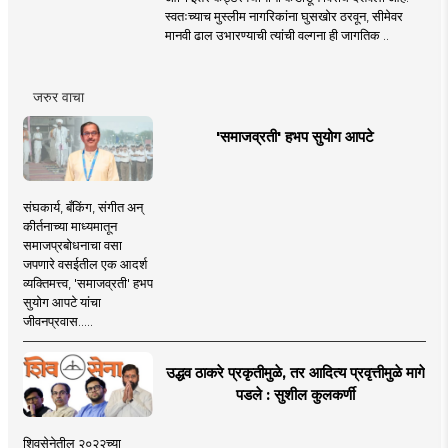
स्वतःच्याच मुस्लीम नागरिकांना घुसखोर ठरवून, सीमेवर
मानवी ढाल उभारण्याची त्यांची वल्गना ही जागतिक ..
जरुर वाचा
'समाजव्रती' हभप सुयोग आपटे
संघकार्य, बँकिंग, संगीत अन्
कीर्तनाच्या माध्यमातून
समाजप्रबोधनाचा वसा
जपणारे वसईतील एक आदर्श
व्यक्तिमत्त्व, 'समाजव्रती' हभप
सुयोग आपटे यांचा
जीवनप्रवास.....
उद्धव ठाकरे प्रकृतीमुळे, तर आदित्य प्रवृत्तीमुळे मागे
पडले : सुशील कुलकर्णी
शिवसेनेतील २०२२च्या