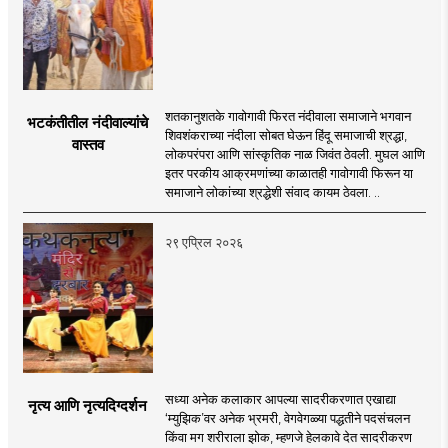
शतकानुशतके गावोगावी फिरत नंदीवाला समाजाने भगवान
भटकंतीतील नंदीवाल्यांचे
शिवशंकराच्या नंदीला सोबत घेऊन हिंदू समाजाची श्रद्धा,
वास्तव
लोकपरंपरा आणि सांस्कृतिक नाळ जिवंत ठेवली. मुघल आणि
इतर परकीय आक्रमणांच्या काळातही गावोगावी फिरून या
समाजाने लोकांच्या श्रद्धेशी संवाद कायम ठेवला. ..
२९ एप्रिल २०२६
सध्या अनेक कलाकार आपल्या सादरीकरणात एखाद्या
नृत्य आणि नृत्यदिग्दर्शन
‌‘म्युझिक‌’वर अनेक भ्रमरी, वेगवेगळ्या पद्धतीने पदसंचलन
किंवा मग शरीराला झोक, म्हणजे हेलकावे देत सादरीकरण