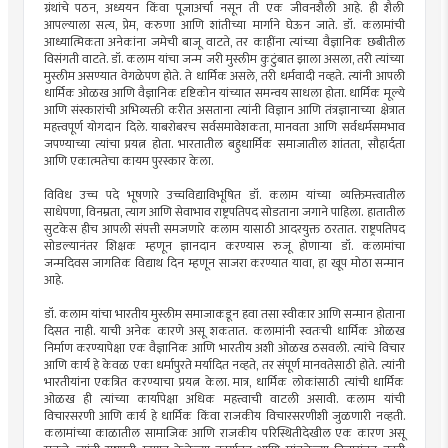
ग्रंथांचे पठन, अध्ययन किंवा पूजाअर्चा नसून ती एक जीवनशैली आहे. ही शैली
आपल्याला सत्य, प्रेम, करुणा आणि शांतीच्या मार्गाने घेऊन जाते. डॉ. कलामांची
आध्यात्मिकता अनेकांना जमेची बाजू वाटते, तर काहींना त्यांच्या वैज्ञानिक छबीतील
विसंगती वाटते. डॉ. कलाम यांचा जन्म जरी मुस्लीम कुटुंबात झाला असला, तरी त्यांच्या
मुस्लीम असण्यात वेगळेपण होते. ते धार्मिक असले, तरी धर्मवादी नव्हते. त्यांनी आपली
धार्मिक ओळख आणि वैज्ञानिक दृष्टिकोन यांच्यात समन्वय साधला होता. धार्मिक मूल्ये
आणि संस्कारांची अभिव्यक्ती करीत असताना त्यांनी विज्ञान आणि तंत्रज्ञानाच्या क्षेत्रात
महत्त्वपूर्ण योगदान दिले. याबरोबरच सर्वसमावेशकता, मानवता आणि सर्वधर्मसमभाव
जपण्याच्या त्यांचा प्रयत्न होता. भारतातील बहुधार्मिक समाजातील शांतता, सौहार्दता
आणि एकात्मतेचा कायम पुरस्कार केला.
विविध उच्च पदे भूषणारे उच्चविद्याविभूषित डॉ. कलाम यांच्या व्यक्तिमत्त्वातील
साधेपणा, विनम्रता, त्याग आणि सेवाभाव राष्ट्रपतिपद सोडताना जगाने पाहिला. हातातील
सुटकेस हीच आपली संपत्ती समजणारे कलाम यासाठी आदरयुक्त ठरतात. राष्ट्रपतिपद
सोडल्यानंतर शिक्षक म्हणून ज्ञानदान करण्यास रुजू होणाऱ्या डॉ. कलामांचा
जन्मदिवस जागतिक विद्याथ दिन म्हणून साजरा करण्यात यावा, हा खूप मोठा सन्मान
आहे.
डॉ. कलाम यांचा भारतीय मुस्लीम समाजाकडून हवा तसा स्वीकार आणि सन्मान होताना
दिसत नाही. याची अनेक कारणे असू शकतात. कलामांनी स्वतःची धार्मिक ओळख
निर्माण करण्यापेक्षा एक वैज्ञानिक आणि भारतीय अशी ओळख ठसवली. त्यांचे विचार
आणि कार्य हे केवळ एका धर्मापुरते मर्यादित नव्हते, तर संपूर्ण मानवतेसाठी होते. त्यांनी
भारतीयांना एकत्रित करण्याचा प्रयत्न केला. मात्र, धार्मिक लोकांसाठी त्यांची धार्मिक
ओळख ही त्यांच्या कार्यापेक्षा अधिक महत्त्वाची वाटली असावी. कलाम यांची
विचारसरणी आणि कार्य हे धार्मिक किंवा राजकीय विचारसरणीशी जुळणारी नव्हती.
कलामांच्या काळातील सामाजिक आणि राजकीय परिस्थितीदेखील एक कारण असू