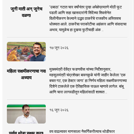
‘उबाठा’ गटात चार वर्षांनंतर पुन्हा अपेक्षेप्रमााणे मोठी फूट
जुनी माती अन् जुनेच
पडली आणि सहा खासदारांनी शिंदेंच्या शिवसेनेत
वळण!
विलीनीकरण केल्याने उद्धव ठाकरेंचे राजकीय अस्तित्वच
धोक्यात आले. ठाकरेंचा पराकोटीचा अहंकार आणि संवादाचा
अभाव, यामुळेच हा दुसर्‍या फुटीचाही अंक ..
१७ जून २०२६
मुख्यमंत्री देवेंद्र फडणवीस यांच्या निर्देशानुसार,
महिला सक्षमीकरणाचा नवा
महसूलमंत्री चंद्रशेखर बावनकुळे यांनी जाहीर केलेला ‘एक
अध्याय
बचत गट, एक हेक्टर जागा’ हा निर्णय महिला सक्षमीकरणाच्या
दिशेने टाकलेले एक ऐतिहासिक पाऊल म्हणावे लागेल. बांबू
आणि चारा लागवडीतून महिलांसाठी शाश्वत ..
१६ जून २०२६
वय वाढल्यावर माणसाला नैसर्गिकरीत्याच थोडीफार
पर्याय थोडा सक्षम करा!