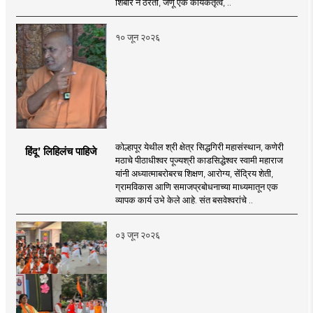
शिबीर न ठरता, जणू एक कार्यकर्तृत्व, ..
१० जून २०२६
कोल्हापूर येथील श्री क्षेत्र सिद्धगिरी महासंस्थान, कणेरी
हिंदू’ लिहिलंच पाहिजे
मठाचे पीठाधीश्वर पूज्यश्री काडसिद्धेश्वर स्वामी महाराज
यांनी अध्यात्माबरोबरच शिक्षण, आरोग्य, सेंद्रिय शेती,
ग्रामविकास आणि समाजप्रबोधनाच्या माध्यमातून एक
व्यापक कार्य उभे केले आहे. संत बसवेश्वरांचे ..
०३ जून २०२६