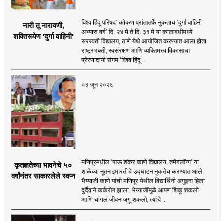
विश्व हिंदू परिषद’ कोकण प्रांतातर्फे नुकताच ‘दुर्गा वाहिनी
नारी तू नारायणी,
अभ्यास वर्ग’ दि. २४ मे ते दि. ३१ मे या कालावधीमध्ये
शक्तिरूपेण 'दुर्गा वाहिनी'
सरस्वती विद्यालय, ठाणे येथे आयोजित करण्यात आला होता.
राष्ट्रभक्ती, स्वसंरक्षण आणि व्यक्तिमत्त्व विकासाचा
प्रेरणादायी संगम ‘विश्व हिंदू ..
०३ जून २०२६
मणिपूरमधील ‘पाऊ शंकर काणे विद्यालय, तमेंगलॉन्ग’ या
कृतज्ञतेच्या भावनेचे ५०
शाळेच्या नूतन इमारतीचे उद्घाटन नुकतेच करण्यात आले.
वर्षांनंतर साकारलेले स्वप्न
भैय्याजी काणे यांची मणिपूर येथील विद्यार्थिनी अगुइना हिला
दुर्दैवाने कर्करोग झाला. भैय्याजींमुळे आपण शिकू शकलो
आणि चांगलं जीवन जगू शकलो, त्यांचे ..