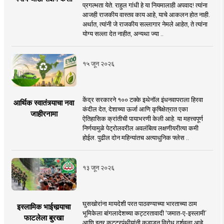
प्रगल्भता येते. राहुल गांधी हे या नियमालाही अपवाद! त्यांना
आजही राजकीय वास्तव काय आहे, याचे आकलन होत नाही.
अर्थात, त्यांनी जे राजकीय सल्लागार नेमले आहेत, ते त्यांना
योग्य सल्ला देत नाहीत, अन्यथा ज्या ..
१५ जून २०२६
केंद्र सरकारने १०० टक्के इथेनॉल इंधनवापराला हिरवा
आर्थिक स्वातंत्र्याचा नवा
कंदील देत, देशाच्या ऊर्जा आणि कृषिक्षेत्रात एका
जाहीरनामा
ऐतिहासिक क्रांतीची पायाभरणी केली आहे. या महत्त्वपूर्ण
निर्णयामुळे पेट्रोलवरील अवलंबित्व लक्षणीयरीत्या कमी
होईल. पुढील दोन महिन्यांतच अत्याधुनिक फ्लेस ..
१३ जून २०२६
घुसखोरांना मायदेशी परत पाठवण्याच्या भारताच्या ठाम
इस्लामिक भाईचार्‍याचा
भूमिकेला बांगलादेशच्या कट्टरतावादी ‘जमात-ए-इस्लामी’
फाटलेला बुरखा
आणि इतर कट्टरपंथीयांनी कडाडून विरोध दर्शवला आहे.