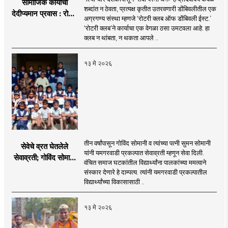
सामाजिक कार्याचा
शब्दांत न ठेवता, प्रत्यक्ष कृतीत उतरवणारी डोंबिवलीतील एक
देदीप्यमान प्रवास : रोटरी
अग्रगण्य संस्था म्हणजे ‘रोटरी क्लब ऑफ डोंबिवली ईस्ट.’
क्लब ऑफ डोंबिवली ईस्ट
‘रोटरी क्लब’ने कार्याचा एक वेगळा ठसा उमटवला आहे. हा
क्लब न थांबता, न थकता आपले ..
१३ मे २०२६
तीन वर्षांपासून गोविंद सोमानी व त्यांच्या पत्नी सुमन सोमानी
सेवेचे व्रत घेतलेले
यांनी यमगरवाडी प्रकल्पात सेवाव्रती म्हणून सेवा दिली.
सेवाव्रती; गोविंद सोमानी
वंचित समाज घटकांतील विद्यार्थ्यांना पालकांच्या ममत्वाने
व सुमन सोमानी
संस्कार देणारे हे दाम्पत्य. त्यांनी यमगरवाडी प्रकल्पातील
विद्यार्थ्यांच्या विकासासाठी ..
१३ मे २०२६