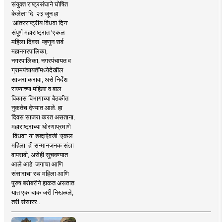
संयुक्त राष्ट्रसंघाने घोषित
केलेला दि. २३ जून हा
'आंतरराष्ट्रीय विधवा दिन'
संपूर्ण महाराष्ट्रात 'एकल
महिला दिवस' म्हणून सर्व
महानगरपालिका,
नगरपालिका, नगरपंचायत व
ग्रामपंचायतींमध्येदेखील
साजरा करावा, असे निर्देश
राज्याच्या महिला व बाल
विकास विभागाच्या बैठकीत
नुकतेच देण्यात आले. हा
दिवस साजरा करत असताना,
महाराष्ट्राच्या धोरणाप्रमाणे
'विधवा' या शब्दाऐवजी 'एकल
महिला' ही सन्मानजनक संज्ञा
वापरावी, असेही सुचवण्यात
आले आहे. जगाचा आणि
संसाराचा रथ महिला आणि
पुरुष बरोबरीने हाकत असतात.
यात एक चाक जरी निखळले,
तरी संसारर..