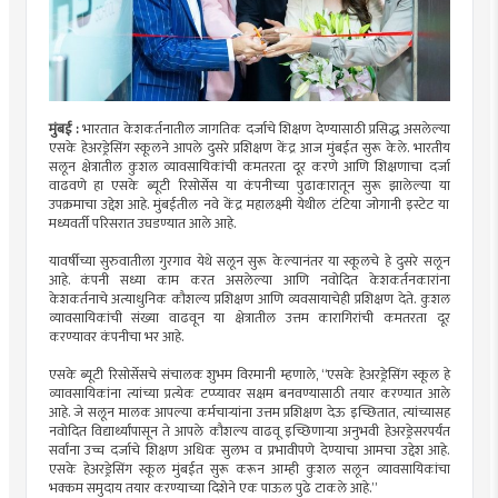
मुंबई :
भारतात केशकर्तनातील जागतिक दर्जाचे शिक्षण देण्यासाठी प्रसिद्ध असलेल्या
एसके हेअरड्रेसिंग स्कूलने आपले दुसरे प्रशिक्षण केंद्र आज मुंबईत सुरू केले. भारतीय
सलून क्षेत्रातील कुशल व्यावसायिकांची कमतरता दूर करणे आणि शिक्षणाचा दर्जा
वाढवणे हा एसके ब्यूटी रिसोर्सेस या कंपनीच्या पुढाकारातून सुरू झालेल्या या
उपक्रमाचा उद्देश आहे. मुंबईतील नवे केंद्र महालक्ष्मी येथील टंटिया जोगानी इस्टेट या
मध्यवर्ती परिसरात उघडण्यात आले आहे.
यावर्षीच्या सुरुवातीला गुरगाव येथे सलून सुरू केल्यानंतर या स्कूलचे हे दुसरे सलून
आहे. कंपनी सध्या काम करत असलेल्या आणि नवोदित केशकर्तनकारांना
केशकर्तनाचे अत्याधुनिक कौशल्य प्रशिक्षण आणि व्यवसायाचेही प्रशिक्षण देते. कुशल
व्यावसायिकांची संख्या वाढवून या क्षेत्रातील उत्तम कारागिरांची कमतरता दूर
करण्यावर कंपनीचा भर आहे.
एसके ब्यूटी रिसोर्सेसचे संचालक शुभम विरमानी म्हणाले, “एसके हेअरड्रेसिंग स्कूल हे
व्यावसायिकांना त्यांच्या प्रत्येक टप्प्यावर सक्षम बनवण्यासाठी तयार करण्यात आले
आहे. जे सलून मालक आपल्या कर्मचाऱ्यांना उत्तम प्रशिक्षण देऊ इच्छितात, त्यांच्यासह
नवोदित विद्यार्थ्यांपासून ते आपले कौशल्य वाढवू इच्छिणाऱ्या अनुभवी हेअरड्रेसरपर्यंत
सर्वांना उच्च दर्जाचे शिक्षण अधिक सुलभ व प्रभावीपणे देण्याचा आमचा उद्देश आहे.
एसके हेअरड्रेसिंग स्कूल मुंबईत सुरू करून आम्ही कुशल सलून व्यावसायिकांचा
भक्कम समुदाय तयार करण्याच्या दिशेने एक पाऊल पुढे टाकले आहे.”