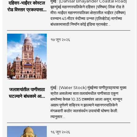
मुंबई : (Dahisar Bhayander Coastal Road)
दहिसर-भाईंदर कोस्टल
बृहन्मुंबई महानगरपालिकेने दहिसर (पश्चिम) लिंक रोड ते
रोड विस्तार प्रकल्पासाठी
मीरा-भाईंदर महानगरपालिका क्षेत्रातील भाईंदर (पश्चिम)
52.50 कोटी रुपयांच्या
दरम्यान 45 मीटर रुंदीच्या उन्नत (एलिव्हेटेड) मार्गाच्या
पीएमसी प्रस्तावाला
बांधकामासाठी निप्पॉन कोई इंडिया प्रायव्हेट ..
मंजुरीची प्रतीक्षा
१७ जून २०२६
मुंबई : (Water Stock) मुंबईच्या पाणीपुरवठ्याचा मुख्य
जलाशयांतील पाणीसाठा
स्रोत असलेल्या सात तलावांमधील पाणीसाठा एकूण
घटल्याने बांधकामे आणि
क्षमतेच्या केवळ 10.35 टक्क्यांवर आला असून, मान्सून
जलतरण तलावांना
अद्याप पूर्णपणे सक्रिय न झाल्याने महानगरपालिकेने
पाणीपुरवठा बंद;
मंगळवारी कठोर जलसंवर्धन उपायांची घोषणा केली.
व्यावसायिक वापरावरही
त्यानुसार ..
निर्बंध
१६ जून २०२६