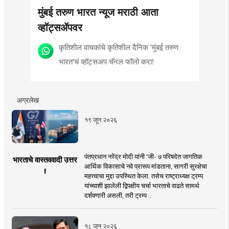
मुंबई तरुण भारत न्यूज मराठी आता
व्हॉट्सॲपवर
कृतिशील वाचकांचे कृतिशील दैनिक 'मुंबई तरुण
भारत'चं व्हॉट्सअप चॅनल फॉलो करा!
अग्रलेख
१९ जून २०२६
पंतप्रधान नरेंद्र मोदी यांनी 'जी- ७ परिषदेत जागतिक
भारताचे वास्तववादी उत्तर
आर्थिक विकासाचे नवे प्रारूप मांडताना, सागरी सुरक्षेचा
!
महत्त्वाचा मुद्दा उपस्थित केला. तसेच राष्ट्राध्यक्ष ट्रम्प
यांच्याशी झालेली द्विपक्षीय चर्चा भारताचे वाढते सामर्थ
दर्शवणारी असली, तरी ट्रम्प ..
१८ जून २०२६