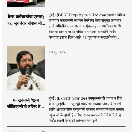
मुंबई : (BEST Employees) बेस्ट उपक्रमातील विविध
बेस्ट कर्मचाऱ्यांचा एल्गार;
कामगार संघटनांनी स्थापन केलेल्या बेस्ट संयुक्त कामगार
१८ जूननंतर संपाचा मोठा
कृती समितीने राज्य सरकार, मुंबई महानगरपालिका आणि
इशारा
बेस्ट प्रशासनाला प्रलंबित मागण्यांवर तातडीने निर्णय
घेण्याचा इशारा दिला आहे. १८ जूनच्या मध्यरात्रीपर्यंत ..
१७ जून २०२६
मुंबई : (Eknath Shinde) उपमुख्यमंत्री एकनाथ शिंदे
मान्सूनमध्ये ‘शून्य
यांनी मुंबईतील मान्सूनपूर्व तयारीचा आढावा घेत सर्व नागरी
जीवितहानी’चे उद्दिष्ट ठेवून
आणि आपत्कालीन यंत्रणांनी परस्पर समन्वयाने काम करून
सर्व यंत्रणांनी काम करावे
‘शून्य जीवितहानी’ हे उद्दिष्ट साध्य करण्याचे निर्देश दिले. हे
: उपमुख्यमंत्री एकनाथ
निर्देश त्यांनी व्हिडीओ कॉन्फरन्सिंगद्वारे ..
शिंदे