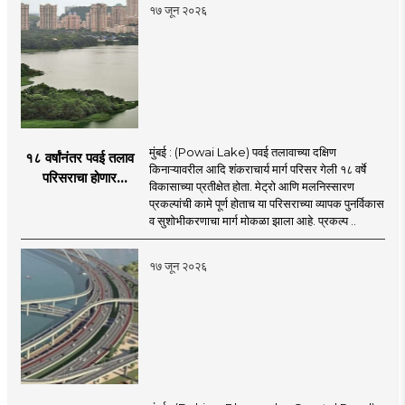
१७ जून २०२६
मुंबई : (Powai Lake) पवई तलावाच्या दक्षिण
१८ वर्षांनंतर पवई तलाव
किनाऱ्यावरील आदि शंकराचार्य मार्ग परिसर गेली १८ वर्षे
परिसराचा होणार
विकासाच्या प्रतीक्षेत होता. मेट्रो आणि मलनिस्सारण
कायापालट; मेट्रोचे काम
प्रकल्पांची कामे पूर्ण होताच या परिसराच्या व्यापक पुनर्विकास
पूर्ण होताच पुनर्विकासाला
व सुशोभीकरणाचा मार्ग मोकळा झाला आहे. प्रकल्प ..
सुरुवात;
१७ जून २०२६