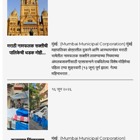
मुंबई : (Mumbai Municipal Corporation) मुंबई
मराठी नामफलक सक्तीची
महापालिका क्षेत्रातील दुकाने आणि आस्थापनांवर मराठी
पालिकेची धडक मोहीम;
भाषेतील नामफलक सक्तीने लावण्याच्या नियमाच्या
१,१२४ दुकानदारांवर
अंमलबजावणीसाठी प्रशासनाने राबविलेल्या विशेष मोहिमेचा
कारवाई
पहिला टप्पा शुक्रवारी (१३ जून) पूर्ण झाला. गेल्या
महिनाभरात ..
१६ जून २०२६
मुंबई : (Mumbai Municipal Corporation)