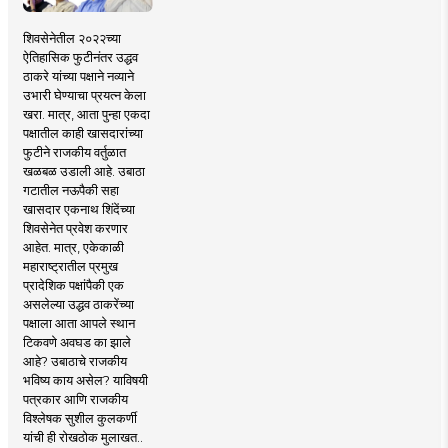
शिवसेनेतील २०२२च्या
ऐतिहासिक फुटीनंतर उद्धव
ठाकरे यांच्या पक्षाने नव्याने
उभारी घेण्याचा प्रयत्न केला
खरा. मात्र, आता पुन्हा एकदा
पक्षातील काही खासदारांच्या
फुटीने राजकीय वर्तुळात
खळबळ उडाली आहे. उबाठा
गटातील नऊपैकी सहा
खासदार एकनाथ शिंदेंच्या
शिवसेनेत प्रवेश करणार
आहेत. मात्र, एकेकाळी
महाराष्ट्रातील प्रमुख
प्रादेशिक पक्षांपैकी एक
असलेल्या उद्धव ठाकरेंच्या
पक्षाला आता आपले स्थान
टिकवणे अवघड का झाले
आहे? उबाठाचे राजकीय
भविष्य काय असेल? याविषयी
पत्रकार आणि राजकीय
विश्लेषक सुशील कुलकर्णी
यांची ही रोखठोक मुलाखत..