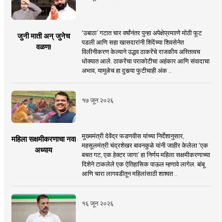
‘उबाठा’ गटात चार वर्षांनंतर पुन्हा अपेक्षेप्रमााणे मोठी फूट
जुनी माती अन् जुनेच
पडली आणि सहा खासदारांनी शिंदेंच्या शिवसेनेत
वळण!
विलीनीकरण केल्याने उद्धव ठाकरेंचे राजकीय अस्तित्वच
धोक्यात आले. ठाकरेंचा पराकोटीचा अहंकार आणि संवादाचा
अभाव, यामुळेच हा दुसर्‍या फुटीचाही अंक ..
१७ जून २०२६
मुख्यमंत्री देवेंद्र फडणवीस यांच्या निर्देशानुसार,
महिला सक्षमीकरणाचा नवा
महसूलमंत्री चंद्रशेखर बावनकुळे यांनी जाहीर केलेला ‘एक
अध्याय
बचत गट, एक हेक्टर जागा’ हा निर्णय महिला सक्षमीकरणाच्या
दिशेने टाकलेले एक ऐतिहासिक पाऊल म्हणावे लागेल. बांबू
आणि चारा लागवडीतून महिलांसाठी शाश्वत ..
१६ जून २०२६