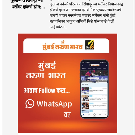
कुलाब्यात सिंगापूरच्या
कुलाबा कॉजवे परिसरात सिंगापूरच्या धर्तीवर नियोजनबद्ध
धर्तीवर हॉकर्स झोन;
हॉकर्स झोन उभारण्याचा प्रायोगिक प्रकल्प राबविण्याची
पर्यटन आणि
मागणी भाजप नगरसेवक मकरंद नार्वेकर यांनी मुंबई
महसूलवाढीच्या दृष्टीने
महापालिका आयुक्त अश्विनी भिडे यांच्याकडे केली
मकरंद नार्वेकर यांचे
आहे.पर्यटन ..
आयुक्तांना पत्र