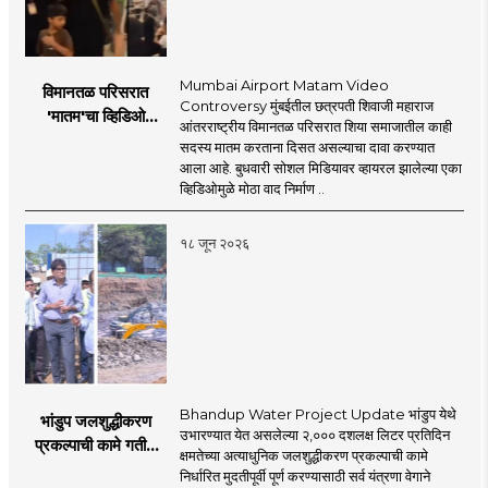
Mumbai Airport Matam Video
विमानतळ परिसरात
Controversy मुंबईतील छत्रपती शिवाजी महाराज
'मातम'चा व्हिडिओ
आंतरराष्ट्रीय विमानतळ परिसरात शिया समाजातील काही
व्हायरल; सुरक्षा व्यवस्थेवर
सदस्य मातम करताना दिसत असल्याचा दावा करण्यात
गंभीर प्रश्नचिन्ह
आला आहे. बुधवारी सोशल मिडियावर व्हायरल झालेल्या एका
व्हिडिओमुळे मोठा वाद निर्माण ..
१८ जून २०२६
Bhandup Water Project Update भांडुप येथे
भांडुप जलशुद्धीकरण
उभारण्यात येत असलेल्या २,००० दशलक्ष लिटर प्रतिदिन
प्रकल्पाची कामे गतीने
क्षमतेच्या अत्याधुनिक जलशुद्धीकरण प्रकल्पाची कामे
पूर्ण करा - आयुक्त
निर्धारित मुदतीपूर्वी पूर्ण करण्यासाठी सर्व यंत्रणा वेगाने