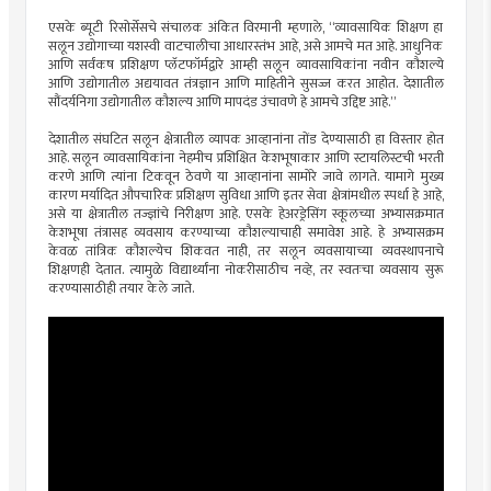
एसके ब्यूटी रिसोर्सेसचे संचालक अंकित विरमानी म्हणाले, “व्यावसायिक शिक्षण हा
सलून उद्योगाच्या यशस्वी वाटचालीचा आधारस्तंभ आहे, असे आमचे मत आहे. आधुनिक
आणि सर्वंकष प्रशिक्षण प्लॅटफॉर्मद्वारे आम्ही सलून व्यावसायिकांना नवीन कौशल्ये
आणि उद्योगातील अद्ययावत तंत्रज्ञान आणि माहितीने सुसज्ज करत आहोत. देशातील
सौंदर्यनिगा उद्योगातील कौशल्य आणि मापदंड उंचावणे हे आमचे उद्दिष्ट आहे.”
देशातील संघटित सलून क्षेत्रातील व्यापक आव्हानांना तोंड देण्यासाठी हा विस्तार होत
आहे. सलून व्यावसायिकांना नेहमीच प्रशिक्षित केशभूषाकार आणि स्टायलिस्टची भरती
करणे आणि त्यांना टिकवून ठेवणे या आव्हानांना सामोरे जावे लागते. यामागे मुख्य
कारण मर्यादित औपचारिक प्रशिक्षण सुविधा आणि इतर सेवा क्षेत्रांमधील स्पर्धा हे आहे,
असे या क्षेत्रातील तज्ज्ञांचे निरीक्षण आहे. एसके हेअरड्रेसिंग स्कूलच्या अभ्यासक्रमात
केशभूषा तंत्रासह व्यवसाय करण्याच्या कौशल्याचाही समावेश आहे. हे अभ्यासक्रम
केवळ तांत्रिक कौशल्येच शिकवत नाही, तर सलून व्यवसायाच्या व्यवस्थापनाचे
शिक्षणही देतात. त्यामुळे विद्यार्थ्यांना नोकरीसाठीच नव्हे, तर स्वतःचा व्यवसाय सुरू
करण्यासाठीही तयार केले जाते.