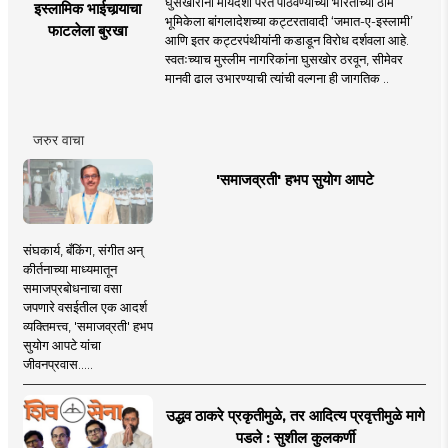
घुसखोरांना मायदेशी परत पाठवण्याच्या भारताच्या ठाम
इस्लामिक भाईचार्‍याचा
भूमिकेला बांगलादेशच्या कट्टरतावादी ‘जमात-ए-इस्लामी’
फाटलेला बुरखा
आणि इतर कट्टरपंथीयांनी कडाडून विरोध दर्शवला आहे.
स्वतःच्याच मुस्लीम नागरिकांना घुसखोर ठरवून, सीमेवर
मानवी ढाल उभारण्याची त्यांची वल्गना ही जागतिक ..
जरुर वाचा
'समाजव्रती' हभप सुयोग आपटे
संघकार्य, बँकिंग, संगीत अन्
कीर्तनाच्या माध्यमातून
समाजप्रबोधनाचा वसा
जपणारे वसईतील एक आदर्श
व्यक्तिमत्त्व, 'समाजव्रती' हभप
सुयोग आपटे यांचा
जीवनप्रवास.....
उद्धव ठाकरे प्रकृतीमुळे, तर आदित्य प्रवृत्तीमुळे मागे
पडले : सुशील कुलकर्णी